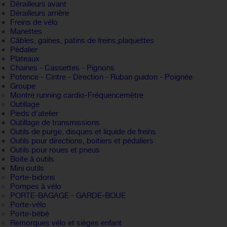
Dérailleurs avant
Dérailleurs arrière
Freins de vélo
Manettes
Câbles, gaines, patins de freins,plaquettes
Pédalier
Plateaux
Chaines - Cassettes - Pignons
Potence - Cintre - Direction - Ruban guidon - Poignée
Groupe
Montre running cardio-Fréquencemètre
Outillage
Pieds d'atelier
Outillage de transmissions
Outils de purge, disques et liquide de freins
Outils pour directions, boitiers et pédaliers
Outils pour roues et pneus
Boite à outils
Mini outils
Porte-bidons
Pompes à vélo
PORTE-BAGAGE - GARDE-BOUE
Porte-vélo
Porte-bébé
Remorques vélo et sièges enfant