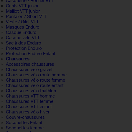
Casquette / Bonnet VTT
Gants VTT junior
Maillot VTT junior
Pantalon / Short VTT
Veste / Gilet VTT
Masques Enduro
Casque Enduro
Casque vélo VTT
Sac à dos Enduro
Protection Enduro
Protection Enduro Enfant
Chaussures
Accessoires chaussures
Chaussures vélo gravel
Chaussures vélo route homme
Chaussures vélo route femme
Chaussures vélo route enfant
Chaussures vélo triathlon
Chaussures VTT homme
Chaussures VTT femme
Chaussures VTT enfant
Chaussures vélo hiver
Couvre-chaussures
Socquettes Enfant
Socquettes femme