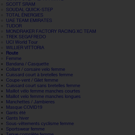
SCOTT SRAM
SOUDAL QUICK-STEP
TOTAL ÉNERGIES
UAE TEAM EMIRATES
TUDOR
MONDRAKER FACTORY RACING XC TEAM
TREK SEGAFREDO
UCI World Tour
WILLIER VITTORIA
Route
Femme
Bandana / Casquette
Collant / corsaire velo femme
Cuissard court à bretelles femme
Coupe-vent / Gilet femme
Cuissard court sans bretelles femme
Maillot vélo femme manches courtes
Maillot velo femme manches longues
Manchettes / Jambieres
Masque COVID19
Gants été
Gants hiver
Sous-vêtements cyclisme femme
Sportswear femme
Tenue complète femme