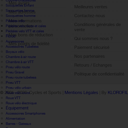
Couvre-chaussures
Mes avoirs
Socquettes Enfant
Meilleures ventes
Socquettes femme
Mes adresses
Contactez-nous
Socquettes homme
Mes informations
Pédales vélo
Conditions générales de
personnelles
Pédales velo route et cales
vente
Pédales velo VTT et cales
Mes bons de réduction
Roue
Qui sommes nous ?
Accessoires
Mes points de fidélité
Accessoires Tubeless
Paiement sécurisé
Sign out
Boyaux vélo
Nos partenaires
Chambre à air route
Chambre à air VTT
Retours / Echanges
Pneu vélo route
Pneu Gravel
Politique de confidentialité
Pneu route tubeless
Pneu VTT
Pneu vélo urbain
© 2005 -
2026 Cycles et Sports |
Mentions Légales
| By
KLOROFI
Roue vélo route
Roue VTT
Roue vélo électrique
Équipement
Accessoires Smartphones
Alimentation
Barres - Gateaux