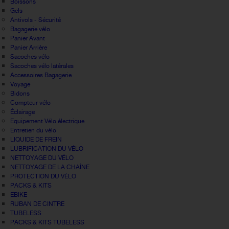
Boissons
Gels
Antivols - Sécurité
Bagagerie vélo
Panier Avant
Panier Arrière
Sacoches vélo
Sacoches vélo latérales
Accessoires Bagagerie
Voyage
Bidons
Compteur vélo
Éclairage
Equipement Vélo électrique
Entretien du vélo
LIQUIDE DE FREIN
LUBRIFICATION DU VÉLO
NETTOYAGE DU VÉLO
NETTOYAGE DE LA CHAÎNE
PROTECTION DU VÉLO
PACKS & KITS
EBIKE
RUBAN DE CINTRE
TUBELESS
PACKS & KITS TUBELESS