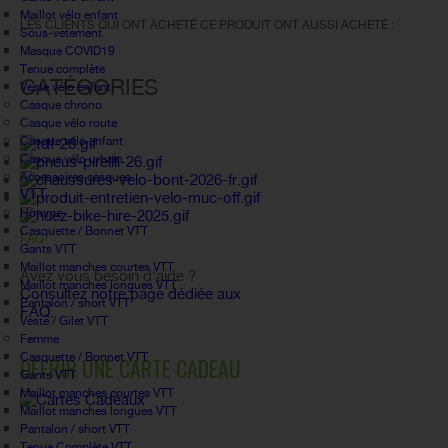
Maillot vélo enfant
LES CLIENTS QUI ONT ACHETÉ CE PRODUIT ONT AUSSI ACHETÉ :
Sous-vetement
Masque COVID19
Tenue complète
CATÉGORIES
Veste vélo enfant
Casque chrono
Casque vélo route
Casque vélo enfant
Casque vélo urbain
Accessoires casques
VTT
Homme
Casquette / Bonnet VTT
FAQ
Gants VTT
Maillot manches courtes VTT
Avez vous besoin d'aide ?
Maillot manches longues VTT
Consultez notre page dédiée aux
Pantalon / short VTT
FAQ.
Veste / Gilet VTT
Femme
Casquette / Bonnet VTT
OFFRIR UNE CARTE CADEAU
Gants VTT
Maillot manches courtes VTT
Maillot manches longues VTT
Pantalon / short VTT
Tenue Complète VTT