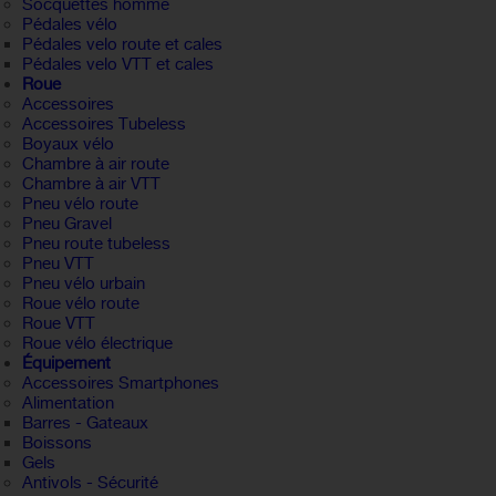
Socquettes homme
Pédales vélo
Pédales velo route et cales
Pédales velo VTT et cales
Roue
Accessoires
Accessoires Tubeless
Boyaux vélo
Chambre à air route
Chambre à air VTT
Pneu vélo route
Pneu Gravel
Pneu route tubeless
Pneu VTT
Pneu vélo urbain
Roue vélo route
Roue VTT
Roue vélo électrique
Équipement
Accessoires Smartphones
Alimentation
Barres - Gateaux
Boissons
Gels
Antivols - Sécurité