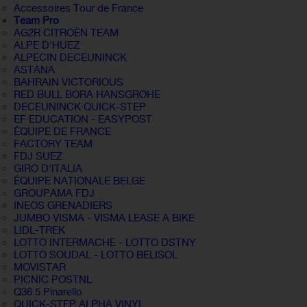
Accessoires Tour de France
Team Pro
AG2R CITROËN TEAM
ALPE D'HUEZ
ALPECIN DECEUNINCK
ASTANA
BAHRAIN VICTORIOUS
RED BULL BORA HANSGROHE
DECEUNINCK QUICK-STEP
EF EDUCATION - EASYPOST
ÉQUIPE DE FRANCE
FACTORY TEAM
FDJ SUEZ
GIRO D'ITALIA
ÉQUIPE NATIONALE BELGE
GROUPAMA FDJ
INEOS GRENADIERS
JUMBO VISMA - VISMA LEASE A BIKE
LIDL-TREK
LOTTO INTERMACHE - LOTTO DSTNY
LOTTO SOUDAL - LOTTO BELISOL
MOVISTAR
PICNIC POSTNL
Q36.5 Pinarello
QUICK-STEP ALPHA VINYL