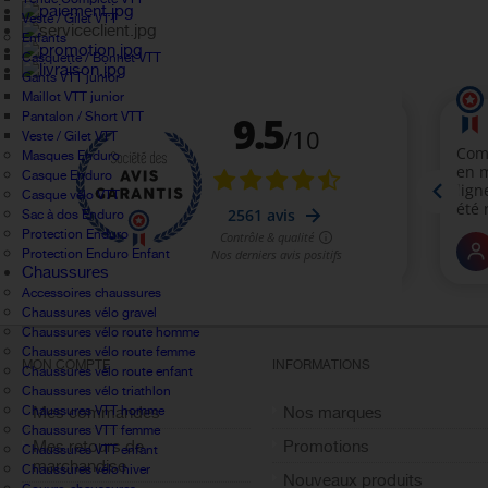
Veste / Gilet VTT
Enfants
Casquette / Bonnet VTT
Gants VTT junior
Maillot VTT junior
Pantalon / Short VTT
Veste / Gilet VTT
Masques Enduro
Casque Enduro
Casque vélo VTT
Sac à dos Enduro
Protection Enduro
Protection Enduro Enfant
Chaussures
Accessoires chaussures
Chaussures vélo gravel
Chaussures vélo route homme
Chaussures vélo route femme
MON COMPTE
INFORMATIONS
Chaussures vélo route enfant
Chaussures vélo triathlon
Chaussures VTT homme
Mes commandes
Nos marques
Chaussures VTT femme
Mes retours de
Promotions
Chaussures VTT enfant
marchandise
Chaussures vélo hiver
Nouveaux produits