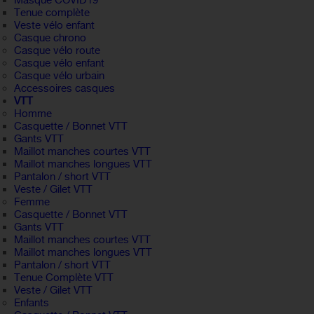
Masque COVID19
Tenue complète
Veste vélo enfant
Casque chrono
Casque vélo route
Casque vélo enfant
Casque vélo urbain
Accessoires casques
VTT
Homme
Casquette / Bonnet VTT
Gants VTT
Maillot manches courtes VTT
Maillot manches longues VTT
Pantalon / short VTT
Veste / Gilet VTT
Femme
Casquette / Bonnet VTT
Gants VTT
Maillot manches courtes VTT
Maillot manches longues VTT
Pantalon / short VTT
Tenue Complète VTT
Veste / Gilet VTT
Enfants