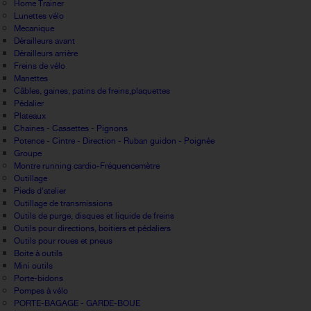
Home Trainer
Lunettes vélo
Mecanique
Dérailleurs avant
Dérailleurs arrière
Freins de vélo
Manettes
Câbles, gaines, patins de freins,plaquettes
Pédalier
Plateaux
Chaines - Cassettes - Pignons
Potence - Cintre - Direction - Ruban guidon - Poignée
Groupe
Montre running cardio-Fréquencemètre
Outillage
Pieds d'atelier
Outillage de transmissions
Outils de purge, disques et liquide de freins
Outils pour directions, boitiers et pédaliers
Outils pour roues et pneus
Boite à outils
Mini outils
Porte-bidons
Pompes à vélo
PORTE-BAGAGE - GARDE-BOUE