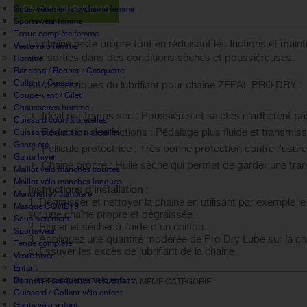
EN SAVOIR PLUS
Sous-vêtements cyclisme femme
Sportswear femme
Tenue complète femme
La chaîne reste propre tout en réduisant les frictions et mai
Veste vélo femme
aux sorties dans des conditions sèches et poussiéreuses.
Homme
Bandana / Bonnet / Casquette
Collant / Corsaire
Caractéristiques du lubrifiant pour chaîne ZEFAL PRO DRY :
Coupe-vent / Gilet
Chaussettes homme
Idéal par temps sec : Poussières et saletés n'adhérent pas
Cuissard court à bretelles
Réduction des frictions : Pédalage plus fluide et transmiss
Cuissard court sans bretelles
Gants été
Pellicule protectrice : Très bonne protection contre l’usure, 
Gants hiver
Chaîne propre : Huile sèche qui permet de garder une tra
Maillot vélo manches courtes
Maillot vélo manches longues
Instructions d’installation :
Manchette / Jambiere
1. Dégraisser et nettoyer la chaine en utilisant par exemple le
Masque COVID19
sur une chaîne propre et dégraissée.
Sous-vetement
2. Rincer et sécher à l'aide d'un chiffon.
Sportswear
3. Appliquez une quantité modérée de Pro Dry Lube sur la cha
Tenue complète
4. Essuyer les excès de lubrifiant de la chaîne.
Veste hiver
Enfant
Bonnets / casquettes velo enfant
23 AUTRES PRODUITS DANS LA MÊME CATÉGORIE :
Cuissard / Collant vélo enfant
Gants vélo enfant