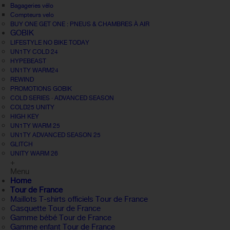
Bagageries vélo
Compteurs velo
BUY ONE GET ONE : PNEUS & CHAMBRES À AIR
GOBIK
LIFESTYLE NO BIKE TODAY
UN1TY COLD 24
HYPEBEAST
UN1TY WARM24
REWIND
PROMOTIONS GOBIK
COLD SERIES · ADVANCED SEASON
COLD25 UNITY
HIGH KEY
UN1TY WARM 25
UN1TY ADVANCED SEASON 25
GLITCH
UNITY WARM 26
+
Menu
Home
Tour de France
Maillots T-shirts officiels Tour de France
Casquette Tour de France
Gamme bébé Tour de France
Gamme enfant Tour de France