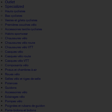
Outlet
Specialized
Hauts cyclistes
Bas cyclistes
Vestes et gilets cyclistes
Premières couches vélo
Accessoires textile cyclistes
Habits sportwear
Chaussures vélo
Chaussures vélo route
Chaussures vélo VTT
Casques vélo
Casques vélo route
Casques vélo VTT
Composants vélo
Pneus et chambres à air
Roues vélo
Selles vélo et tiges de selle
Potences
Guidons
Accessoires vélo
Eclairages vélo
Pompes vélo
Poignées et rubans de guidon
Porte-bidons et bidons