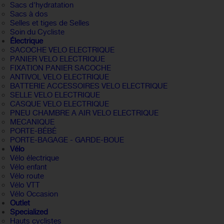
Sacs d'hydratation
Sacs à dos
Selles et tiges de Selles
Soin du Cycliste
Électrique
SACOCHE VELO ELECTRIQUE
PANIER VELO ELECTRIQUE
FIXATION PANIER SACOCHE
ANTIVOL VELO ELECTRIQUE
BATTERIE ACCESSOIRES VELO ELECTRIQUE
SELLE VELO ELECTRIQUE
CASQUE VELO ELECTRIQUE
PNEU CHAMBRE A AIR VELO ELECTRIQUE
MECANIQUE
PORTE-BÉBÉ
PORTE-BAGAGE - GARDE-BOUE
Vélo
Vélo électrique
Vélo enfant
Vélo route
Vélo VTT
Vélo Occasion
Outlet
Specialized
Hauts cyclistes