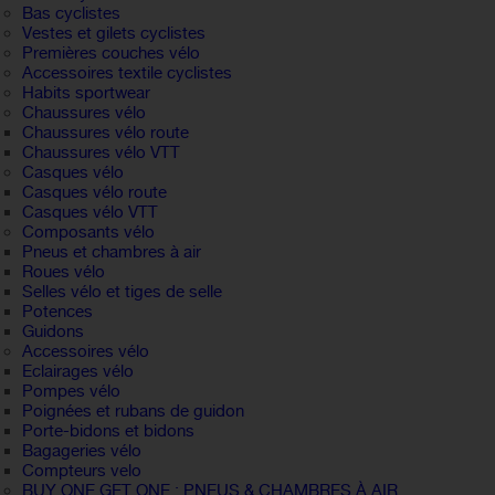
Bas cyclistes
Vestes et gilets cyclistes
Premières couches vélo
Accessoires textile cyclistes
Habits sportwear
Chaussures vélo
Chaussures vélo route
Chaussures vélo VTT
Casques vélo
Casques vélo route
Casques vélo VTT
Composants vélo
Pneus et chambres à air
Roues vélo
Selles vélo et tiges de selle
Potences
Guidons
Accessoires vélo
Eclairages vélo
Pompes vélo
Poignées et rubans de guidon
Porte-bidons et bidons
Bagageries vélo
Compteurs velo
BUY ONE GET ONE : PNEUS & CHAMBRES À AIR