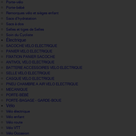
Porte-vélo
Porte-bébé
Remorques vélo et sièges enfant
Sacs d'hydratation
Sacs à dos
Selles et tiges de Selles
Soin du Cycliste
Électrique
SACOCHE VELO ELECTRIQUE
PANIER VELO ELECTRIQUE
FIXATION PANIER SACOCHE
ANTIVOL VELO ELECTRIQUE
BATTERIE ACCESSOIRES VELO ELECTRIQUE
SELLE VELO ELECTRIQUE
CASQUE VELO ELECTRIQUE
PNEU CHAMBRE A AIR VELO ELECTRIQUE
MECANIQUE
PORTE-BÉBÉ
PORTE-BAGAGE - GARDE-BOUE
Vélo
Vélo électrique
Vélo enfant
Vélo route
Vélo VTT
Vélo Occasion