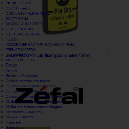
PICNIC POSTNL
Q36.5 Pinarello
QUICK-STEP ALPHA VINYL
SCOTT SRAM
SOUDAL QUICK-STEP
TOTAL ÉNERGIES
UAE TEAM EMIRATES
TUDOR
MONDRAKER FACTORY RACING XC TEAM
TREK SEGAFREDO
UCI World Tour
Zefal PRO DRY Lubrifiant pour chaîne 120ml
WILLIER VITTORIA
Route
Femme
Bandana / Casquette
Collant / corsaire velo femme
Cuissard court à bretelles femme
Coupe-vent / Gilet femme
Cuissard court sans bretelles femme
Maillot vélo femme manches courtes
Maillot velo femme manches longues
Manchettes / Jambieres
Masque COVID19
Gants été
Gants hiver