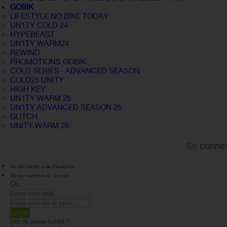
GOBIK
LIFESTYLE NO BIKE TODAY
UN1TY COLD 24
HYPEBEAST
UN1TY WARM24
REWIND
PROMOTIONS GOBIK
COLD SERIES · ADVANCED SEASON
COLD25 UNITY
HIGH KEY
UN1TY WARM 25
UN1TY ADVANCED SEASON 25
GLITCH
UNITY WARM 26
Se connec
Se connecter avec Facebook
Se connecter avec Google
Ou
Login
Mot de passe oublié ?