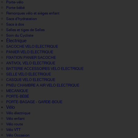
Porte-vélo
Porte-bébé
Remorques vélo et sièges enfant
Sacs d'hydratation
Sacs à dos
Selles et tiges de Selles
Soin du Cycliste
Électrique
SACOCHE VELO ELECTRIQUE
PANIER VELO ELECTRIQUE
FIXATION PANIER SACOCHE
ANTIVOL VELO ELECTRIQUE
BATTERIE ACCESSOIRES VELO ELECTRIQUE
SELLE VELO ELECTRIQUE
CASQUE VELO ELECTRIQUE
PNEU CHAMBRE A AIR VELO ELECTRIQUE
MECANIQUE
PORTE-BÉBÉ
PORTE-BAGAGE - GARDE-BOUE
Vélo
Vélo électrique
Vélo enfant
Vélo route
Vélo VTT
Vélo Occasion