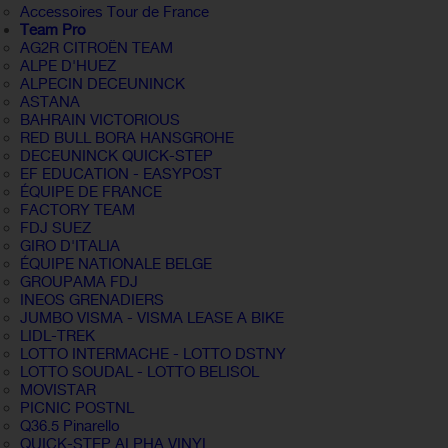
Accessoires Tour de France
Team Pro
AG2R CITROËN TEAM
ALPE D'HUEZ
ALPECIN DECEUNINCK
ASTANA
BAHRAIN VICTORIOUS
RED BULL BORA HANSGROHE
DECEUNINCK QUICK-STEP
EF EDUCATION - EASYPOST
ÉQUIPE DE FRANCE
FACTORY TEAM
FDJ SUEZ
GIRO D'ITALIA
ÉQUIPE NATIONALE BELGE
GROUPAMA FDJ
INEOS GRENADIERS
JUMBO VISMA - VISMA LEASE A BIKE
LIDL-TREK
LOTTO INTERMACHE - LOTTO DSTNY
LOTTO SOUDAL - LOTTO BELISOL
MOVISTAR
PICNIC POSTNL
Q36.5 Pinarello
QUICK-STEP ALPHA VINYL