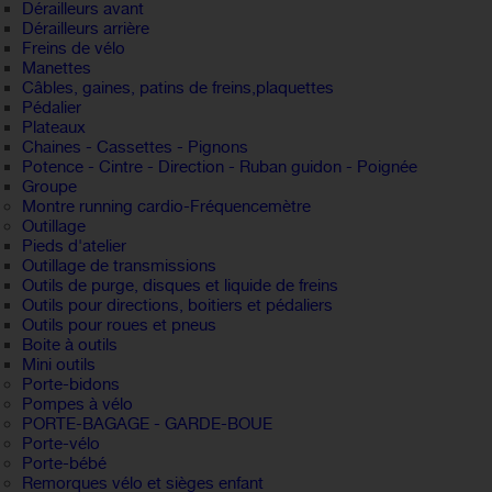
Dérailleurs avant
Dérailleurs arrière
Freins de vélo
Manettes
Câbles, gaines, patins de freins,plaquettes
Pédalier
Plateaux
Chaines - Cassettes - Pignons
Potence - Cintre - Direction - Ruban guidon - Poignée
Groupe
Montre running cardio-Fréquencemètre
Outillage
Pieds d'atelier
Outillage de transmissions
Outils de purge, disques et liquide de freins
Outils pour directions, boitiers et pédaliers
Outils pour roues et pneus
Boite à outils
Mini outils
Porte-bidons
Pompes à vélo
PORTE-BAGAGE - GARDE-BOUE
Porte-vélo
Porte-bébé
Remorques vélo et sièges enfant