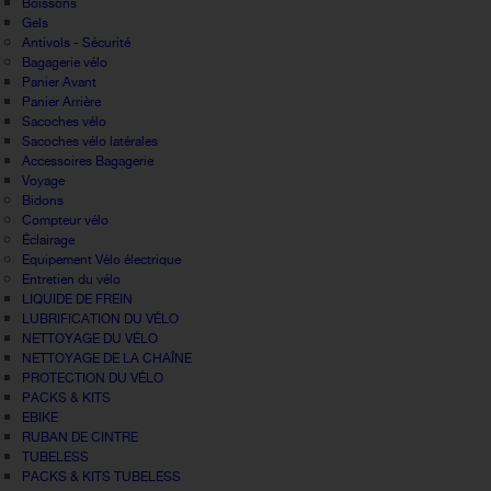
Boissons
Gels
Antivols - Sécurité
Bagagerie vélo
Panier Avant
Panier Arrière
Sacoches vélo
Sacoches vélo latérales
Accessoires Bagagerie
Voyage
Bidons
Compteur vélo
Éclairage
Equipement Vélo électrique
Entretien du vélo
LIQUIDE DE FREIN
LUBRIFICATION DU VÉLO
NETTOYAGE DU VÉLO
NETTOYAGE DE LA CHAÎNE
PROTECTION DU VÉLO
PACKS & KITS
EBIKE
RUBAN DE CINTRE
TUBELESS
PACKS & KITS TUBELESS