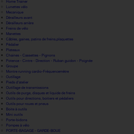
Home Trainer
Lunettes vélo
Mecanique
Dérailleurs avant
Dérailleurs arrière
Freins de vélo
Manettes
Câbles, gaines, patins de freins,plaquettes
Pédalier
Plateaux
Chaines - Cassettes - Pignons
Potence - Cintre - Direction - Ruban guidon - Poignée
Groupe
Montre running cardio-Fréquencemètre
Outillage
Pieds d'atelier
Outillage de transmissions
Outils de purge, disques et liquide de freins
Outils pour directions, boitiers et pédaliers
Outils pour roues et pneus
Boite à outils
Mini outils
Porte-bidons
Pompes à vélo
PORTE-BAGAGE - GARDE-BOUE