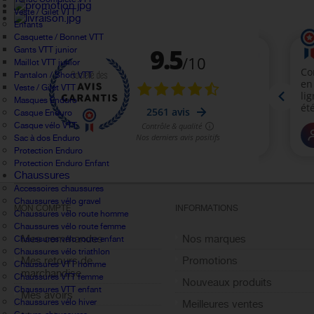
Veste / Gilet VTT
Enfants
Casquette / Bonnet VTT
Gants VTT junior
Maillot VTT junior
Pantalon / Short VTT
Veste / Gilet VTT
Masques Enduro
Casque Enduro
Casque vélo VTT
Sac à dos Enduro
Protection Enduro
Protection Enduro Enfant
Chaussures
Accessoires chaussures
Chaussures vélo gravel
MON COMPTE
INFORMATIONS
Chaussures vélo route homme
Chaussures vélo route femme
Mes commandes
Nos marques
Chaussures vélo route enfant
Chaussures vélo triathlon
Mes retours de
Promotions
Chaussures VTT homme
marchandise
Chaussures VTT femme
Nouveaux produits
Chaussures VTT enfant
Mes avoirs
Chaussures vélo hiver
Meilleures ventes