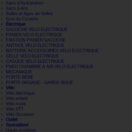
Sacs d'hydratation
Sacs à dos
Selles et tiges de Selles
Soin du Cycliste
Électrique
SACOCHE VELO ELECTRIQUE
PANIER VELO ELECTRIQUE
FIXATION PANIER SACOCHE
ANTIVOL VELO ELECTRIQUE
BATTERIE ACCESSOIRES VELO ELECTRIQUE
SELLE VELO ELECTRIQUE
CASQUE VELO ELECTRIQUE
PNEU CHAMBRE A AIR VELO ELECTRIQUE
MECANIQUE
PORTE-BÉBÉ
PORTE-BAGAGE - GARDE-BOUE
Vélo
Vélo électrique
Vélo enfant
Vélo route
Vélo VTT
Vélo Occasion
Outlet
Specialized
Hauts cyclistes