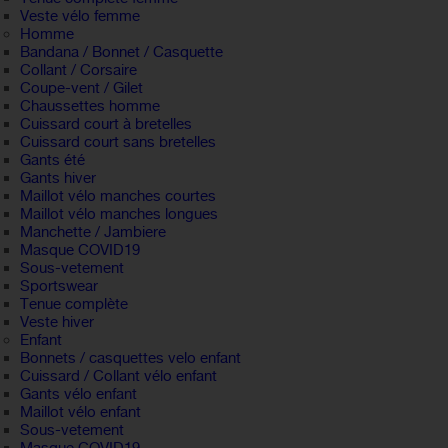
Veste vélo femme
Homme
Bandana / Bonnet / Casquette
Collant / Corsaire
Coupe-vent / Gilet
Chaussettes homme
Cuissard court à bretelles
Cuissard court sans bretelles
Gants été
Gants hiver
Maillot vélo manches courtes
Maillot vélo manches longues
Manchette / Jambiere
Masque COVID19
Sous-vetement
Sportswear
Tenue complète
Veste hiver
Enfant
Bonnets / casquettes velo enfant
Cuissard / Collant vélo enfant
Gants vélo enfant
Maillot vélo enfant
Sous-vetement