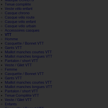
Masque COVID19
Tenue complète
Veste vélo enfant
Casque chrono
Casque vélo route
Casque vélo enfant
Casque vélo urbain
Accessoires casques
VTT
Homme
Casquette / Bonnet VTT
Gants VTT
Maillot manches courtes VTT
Maillot manches longues VTT
Pantalon / short VTT
Veste / Gilet VTT
Femme
Casquette / Bonnet VTT
Gants VTT
Maillot manches courtes VTT
Maillot manches longues VTT
Pantalon / short VTT
Tenue Complète VTT
Veste / Gilet VTT
Enfants