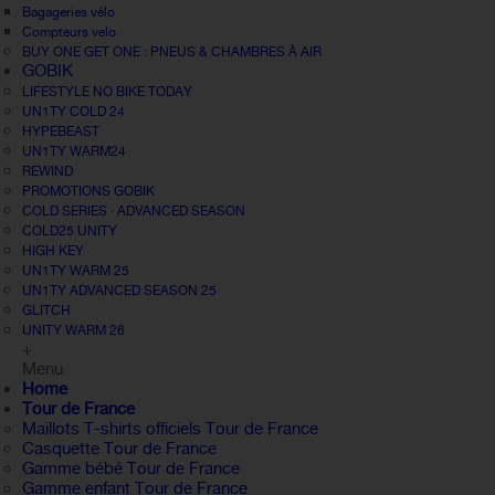
Bagageries vélo
Compteurs velo
BUY ONE GET ONE : PNEUS & CHAMBRES À AIR
GOBIK
LIFESTYLE NO BIKE TODAY
UN1TY COLD 24
HYPEBEAST
UN1TY WARM24
REWIND
PROMOTIONS GOBIK
COLD SERIES · ADVANCED SEASON
COLD25 UNITY
HIGH KEY
UN1TY WARM 25
UN1TY ADVANCED SEASON 25
GLITCH
UNITY WARM 26
+
Menu
Home
Tour de France
Maillots T-shirts officiels Tour de France
Casquette Tour de France
Gamme bébé Tour de France
Gamme enfant Tour de France