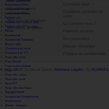
Couvre-chaussures
Mes adresses
Contactez-nous
Socquettes Enfant
Mes informations
Socquettes femme
Conditions générales de
personnelles
Socquettes homme
vente
Pédales vélo
Mes bons de réduction
Pédales velo route et cales
Qui sommes nous ?
Pédales velo VTT et cales
Mes points de fidélité
Roue
Paiement sécurisé
Sign out
Accessoires
Nos partenaires
Accessoires Tubeless
Boyaux vélo
Retours / Echanges
Chambre à air route
Chambre à air VTT
Politique de confidentialité
Pneu vélo route
Pneu Gravel
Pneu route tubeless
© 2005 -
2026 Cycles et Sports |
Mentions Légales
| By
KLOROFI
Pneu VTT
Pneu vélo urbain
Roue vélo route
Roue VTT
Roue vélo électrique
Équipement
Accessoires Smartphones
Alimentation
Barres - Gateaux