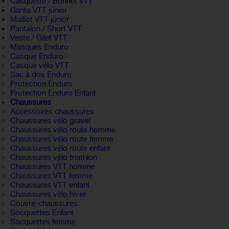
Casquette / Bonnet VTT
Gants VTT junior
Maillot VTT junior
Pantalon / Short VTT
Veste / Gilet VTT
Masques Enduro
Casque Enduro
Casque vélo VTT
Sac à dos Enduro
Protection Enduro
Protection Enduro Enfant
Chaussures
Accessoires chaussures
Chaussures vélo gravel
Chaussures vélo route homme
Chaussures vélo route femme
Chaussures vélo route enfant
Chaussures vélo triathlon
Chaussures VTT homme
Chaussures VTT femme
Chaussures VTT enfant
Chaussures vélo hiver
Couvre-chaussures
Socquettes Enfant
Socquettes femme