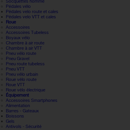
Socquettes homme
Pédales vélo
Pédales velo route et cales
Pédales velo VTT et cales
Roue
Accessoires
Accessoires Tubeless
Boyaux vélo
Chambre à air route
Chambre à air VTT
Pneu vélo route
Pneu Gravel
Pneu route tubeless
Pneu VTT
Pneu vélo urbain
Roue vélo route
Roue VTT
Roue vélo électrique
Équipement
Accessoires Smartphones
Alimentation
Barres - Gateaux
Boissons
Gels
Antivols - Sécurité