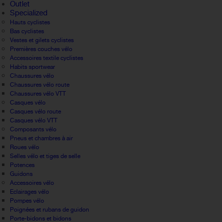
Outlet
Specialized
Hauts cyclistes
Bas cyclistes
Vestes et gilets cyclistes
Premières couches vélo
Accessoires textile cyclistes
Habits sportwear
Chaussures vélo
Chaussures vélo route
Chaussures vélo VTT
Casques vélo
Casques vélo route
Casques vélo VTT
Composants vélo
Pneus et chambres à air
Roues vélo
Selles vélo et tiges de selle
Potences
Guidons
Accessoires vélo
Eclairages vélo
Pompes vélo
Poignées et rubans de guidon
Porte-bidons et bidons