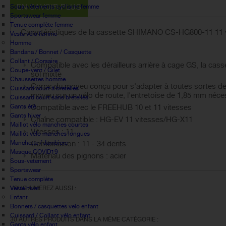
EN SAVOIR PLUS
Sous-vêtements cyclisme femme
Sportswear femme
Tenue complète femme
Caractéristiques de la cassette SHIMANO CS-HG800-11 11 
Veste vélo femme
Homme
Bandana / Bonnet / Casquette
Collant / Corsaire
Compatible avec les dérailleurs arrière à cage GS, la ca
Coupe-vent / Gilet
sol mixte
Chaussettes homme
Corps du moyeu conçu pour s'adapter à toutes sortes de v
Cuissard court à bretelles
moyeu sur un vélo de route, l'entretoise de 1,85 mm nécess
Cuissard court sans bretelles
Gants été
Compatible avec le FREEHUB 10 et 11 vitesses
Gants hiver
Chaîne compatible : HG-EV 11 vitesses/HG-X11
Maillot vélo manches courtes
Vitesses : 11
Maillot vélo manches longues
Manchette / Jambiere
Combinaison : 11 - 34 dents
Masque COVID19
Matériau des pignons : acier
Sous-vetement
Sportswear
Tenue complète
Veste hiver
VOUS AIMEREZ AUSSI :
Enfant
Bonnets / casquettes velo enfant
Cuissard / Collant vélo enfant
30 AUTRES PRODUITS DANS LA MÊME CATÉGORIE :
Gants vélo enfant