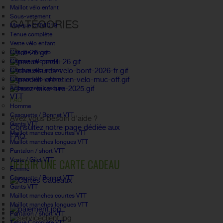
Maillot vélo enfant
Sous-vetement
CATÉGORIES
Masque COVID19
Tenue complète
Veste vélo enfant
Casque chrono
Casque vélo route
Casque vélo enfant
Casque vélo urbain
Accessoires casques
VTT
FAQ
Homme
Casquette / Bonnet VTT
Avez vous besoin d'aide ?
Gants VTT
Consultez notre page dédiée aux
Maillot manches courtes VTT
FAQ.
Maillot manches longues VTT
Pantalon / short VTT
Veste / Gilet VTT
OFFRIR UNE CARTE CADEAU
Femme
Casquette / Bonnet VTT
Gants VTT
Maillot manches courtes VTT
Maillot manches longues VTT
Pantalon / short VTT
Tenue Complète VTT