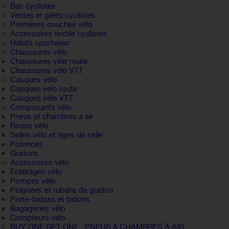
Bas cyclistes
Vestes et gilets cyclistes
Premières couches vélo
Accessoires textile cyclistes
Habits sportwear
Chaussures vélo
Chaussures vélo route
Chaussures vélo VTT
Casques vélo
Casques vélo route
Casques vélo VTT
Composants vélo
Pneus et chambres à air
Roues vélo
Selles vélo et tiges de selle
Potences
Guidons
Accessoires vélo
Eclairages vélo
Pompes vélo
Poignées et rubans de guidon
Porte-bidons et bidons
Bagageries vélo
Compteurs velo
BUY ONE GET ONE : PNEUS & CHAMBRES À AIR