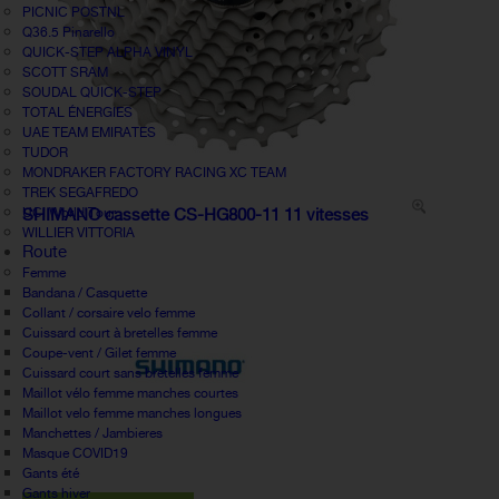
PICNIC POSTNL
Q36.5 Pinarello
QUICK-STEP ALPHA VINYL
SCOTT SRAM
SOUDAL QUICK-STEP
TOTAL ÉNERGIES
UAE TEAM EMIRATES
TUDOR
MONDRAKER FACTORY RACING XC TEAM
TREK SEGAFREDO
UCI World Tour
SHIMANO cassette CS-HG800-11 11 vitesses
WILLIER VITTORIA
Route
Femme
Bandana / Casquette
Collant / corsaire velo femme
Cuissard court à bretelles femme
Coupe-vent / Gilet femme
Cuissard court sans bretelles femme
Maillot vélo femme manches courtes
Maillot velo femme manches longues
Manchettes / Jambieres
Masque COVID19
Gants été
Gants hiver