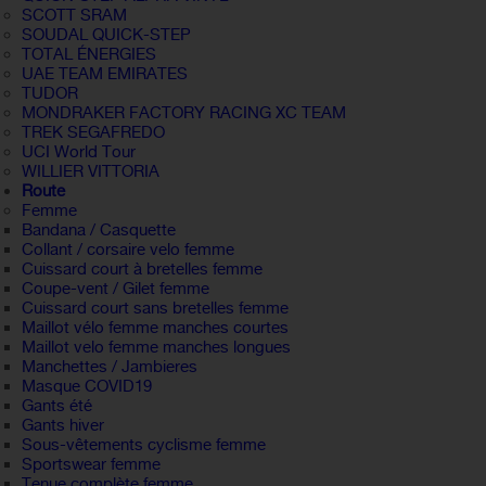
SCOTT SRAM
SOUDAL QUICK-STEP
TOTAL ÉNERGIES
UAE TEAM EMIRATES
TUDOR
MONDRAKER FACTORY RACING XC TEAM
TREK SEGAFREDO
UCI World Tour
WILLIER VITTORIA
Route
Femme
Bandana / Casquette
Collant / corsaire velo femme
Cuissard court à bretelles femme
Coupe-vent / Gilet femme
Cuissard court sans bretelles femme
Maillot vélo femme manches courtes
Maillot velo femme manches longues
Manchettes / Jambieres
Masque COVID19
Gants été
Gants hiver
Sous-vêtements cyclisme femme
Sportswear femme
Tenue complète femme