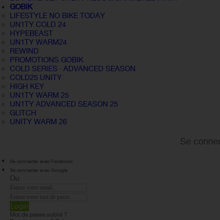
GOBIK
LIFESTYLE NO BIKE TODAY
UN1TY COLD 24
HYPEBEAST
UN1TY WARM24
REWIND
PROMOTIONS GOBIK
COLD SERIES · ADVANCED SEASON
COLD25 UNITY
HIGH KEY
UN1TY WARM 25
UN1TY ADVANCED SEASON 25
GLITCH
UNITY WARM 26
Se connec
Se connecter avec Facebook
Se connecter avec Google
Ou
Login
Mot de passe oublié ?