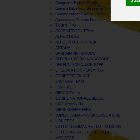
J'ac
Casquette Tour de France
Gamme bébé Tour de France
Gamme enfant Tour de France
Accessoires Tour de France
Team Pro
AG2R CITROËN TEAM
ALPE D'HUEZ
ALPECIN DECEUNINCK
ASTANA
BAHRAIN VICTORIOUS
RED BULL BORA HANSGROHE
DECEUNINCK QUICK-STEP
EF EDUCATION - EASYPOST
ÉQUIPE DE FRANCE
FACTORY TEAM
FDJ SUEZ
GIRO D'ITALIA
ÉQUIPE NATIONALE BELGE
GROUPAMA FDJ
INEOS GRENADIERS
JUMBO VISMA - VISMA LEASE A BIKE
LIDL-TREK
LOTTO INTERMACHE - LOTTO DSTNY
LOTTO SOUDAL - LOTTO BELISOL
MOVISTAR