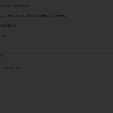
itions intensives.
 par temps sec et sur routes mouillées.
es CARBON.
ures.
IE :
T AUSSI ACHETÉ :