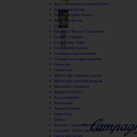
Sous-vêtements cyclisme femme
Sportswear femme
Tenue complète femme
Veste vélo femme
Homme
Bandana / Bonnet / Casquette
Collant / Corsaire
Coupe-vent / Gilet
Chaussettes homme
Cuissard court à bretelles
Cuissard court sans bretelles
Gants été
Gants hiver
Maillot vélo manches courtes
Maillot vélo manches longues
Manchette / Jambiere
Masque COVID19
Sous-vetement
Sportswear
Tenue complète
Veste hiver
Enfant
Bonnets / casquettes velo enfant
Cuissard / Collant vélo enfant
Gants vélo enfant