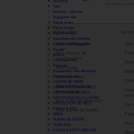
Boissons
Gels
Antivols - Sécurité
Bagagerie vélo
Panier Avant
Panier Arrière
MON COMPTE
INFOR
Sacoches vélo
Sacoches vélo latérales
Mes commandes
Nos
Accessoires Bagagerie
Voyage
Mes retours de
Pro
Bidons
marchandise
Compteur vélo
Nouv
Éclairage
Mes avoirs
Equipement Vélo électrique
Meil
Entretien du vélo
Mes adresses
Cont
LIQUIDE DE FREIN
Mes informations
LUBRIFICATION DU VÉLO
Cond
personnelles
NETTOYAGE DU VÉLO
vent
NETTOYAGE DE LA CHAÎNE
Mes bons de réduction
PROTECTION DU VÉLO
Qui
PACKS & KITS
Mes points de fidélité
Paie
EBIKE
Sign out
RUBAN DE CINTRE
Nos 
TUBELESS
PACKS & KITS TUBELESS
Reto