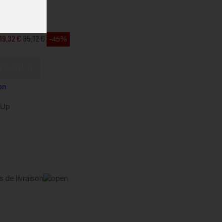
STOCK
19,32 €
35,12 €
-45%
on
kUp
s de livraison