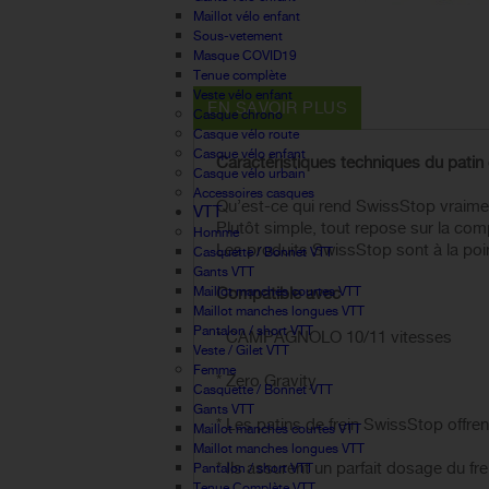
Maillot vélo enfant
Sous-vetement
Masque COVID19
Tenue complète
Veste vélo enfant
EN SAVOIR PLUS
Casque chrono
Casque vélo route
Casque vélo enfant
Caractéristiques techniques du 
Casque vélo urbain
Accessoires casques
Qu’est-ce qui rend SwissStop vraime
VTT
Plutôt simple, tout repose sur la co
Homme
Les produits SwissStop sont à la poin
Casquette / Bonnet VTT
Gants VTT
Maillot manches courtes VTT
Compatible avec
Maillot manches longues VTT
Pantalon / short VTT
* CAMPAGNOLO 10/11 vitesses
Veste / Gilet VTT
Femme
* Zero Gravity
Casquette / Bonnet VTT
Gants VTT
* Les patins de frein SwissStop offre
Maillot manches courtes VTT
Maillot manches longues VTT
* Ils assurent un parfait dosage du fr
Pantalon / short VTT
Tenue Complète VTT