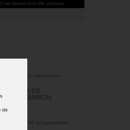
ry from 80€ purchase
frein Swissstop Carbon jaune
PAGNOLO DE
us
SSSTOP CARBON
e de
O JA
LO SWISSSTOP est spécialement
 CARBON