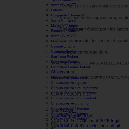
Veste / Gilet VTT
* Permet une utilisation dans des cond
Enfants
Casquette / Bonnet VTT
* Puissance de freinage incomparable
Gants VTT junior
Maillot VTT junior
* Spécialement étudié pour les jant
Pantalon / Short VTT
Veste / Gilet VTT
* Usure minimale des jantes et garnit
Masques Enduro
Casque Enduro
Casque vélo VTT
vendu par emballage de 4
.
Sac à dos Enduro
Protection Enduro
30 AUTRES PRODUITS DANS LA MÊME CATÉGOR
Protection Enduro Enfant
Chaussures
Accessoires chaussures
LES CLIENTS QUI ONT ACHETÉ CE PRODUIT ON
Chaussures vélo gravel
Chaussures vélo route homme
CATÉGORIES
Chaussures vélo route femme
Chaussures vélo route enfant
Chaussures vélo triathlon
Chaussures VTT homme
Chaussures VTT femme
Chaussures VTT enfant
Chaussures vélo hiver