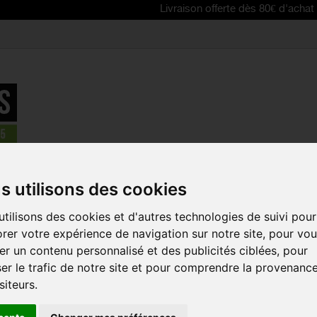
Livraison offerte dès 80€ d'achat | Free delive
âbles, gaines, patins de freins,plaquettes
>
Patin CAMPAGNOLO de 
s utilisons des cookies
EN PROMO !
tilisons des cookies et d'autres technologies de suivi pour
PATIN CAM
rer votre expérience de navigation sur notre site, pour vo
FREIN SWI
r un contenu personnalisé et des publicités ciblées, pour
JAUNE
er le trafic de notre site et pour comprendre la provenanc
Référence :
RACEPR
siteurs.
Ce patin CAMPAGNO
adapté aux jantes