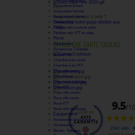
Couvre-chaussures
Socquettes Enfant
FAQ
Socquettes femme
Avez vous besoin d'aide ?
Socquettes homme
Consultez notre page dédiée aux
Pédales vélo
FAQ.
Pédales velo route et cales
Pédales velo VTT et cales
Roue
OFFRIR UNE CARTE CADEAU
Accessoires
Accessoires Tubeless
Boyaux vélo
Chambre à air route
Chambre à air VTT
Pneu vélo route
Pneu Gravel
Pneu route tubeless
Pneu VTT
Pneu vélo urbain
Roue vélo route
Roue VTT
Roue vélo électrique
Équipement
Accessoires Smartphones
Alimentation
Barres - Gateaux