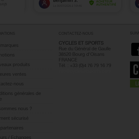
SUI
MATIONS
CONTACTEZ-NOUS
CYCLES ET SPORTS
 marques
Rue du Général de Gaulle
38520 Bourg d'Oisans
motions
FRANCE
eaux produits
Tél. : +33 (0)4 76 79 16 79
info@cyclesetsports.com
leures ventes
actez-nous
itions générales de
e
 sommes nous ?
ment sécurisé
partenaires
urs / Echanges