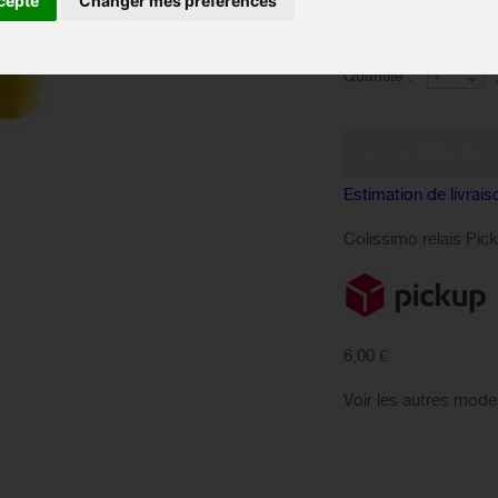
cepte
Changer mes préférences
EN 
Disponibilité :
Quantité :
Estimation de livrais
Colissimo relais Pic
6,00 €
Voir les autres mode