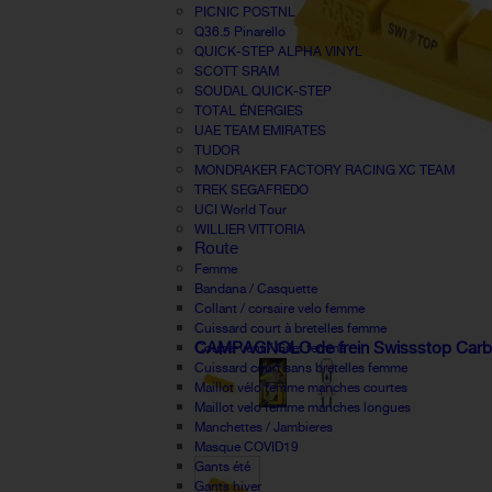
PICNIC POSTNL
Q36.5 Pinarello
QUICK-STEP ALPHA VINYL
SCOTT SRAM
SOUDAL QUICK-STEP
TOTAL ÉNERGIES
UAE TEAM EMIRATES
TUDOR
MONDRAKER FACTORY RACING XC TEAM
TREK SEGAFREDO
UCI World Tour
WILLIER VITTORIA
Route
Femme
Bandana / Casquette
Collant / corsaire velo femme
Cuissard court à bretelles femme
CAMPAGNOLO de frein Swissstop Carb
Coupe-vent / Gilet femme
Cuissard court sans bretelles femme
Maillot vélo femme manches courtes
Maillot velo femme manches longues
Manchettes / Jambieres
Masque COVID19
Gants été
Gants hiver