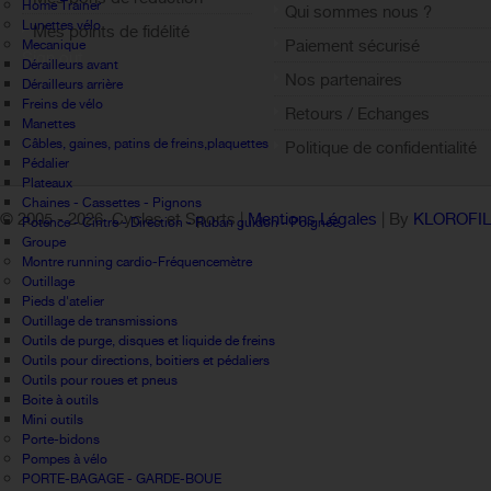
Home Trainer
Qui sommes nous ?
Lunettes vélo
Mes points de fidélité
Paiement sécurisé
Mecanique
Sign out
Dérailleurs avant
Nos partenaires
Dérailleurs arrière
Freins de vélo
Retours / Echanges
Manettes
Câbles, gaines, patins de freins,plaquettes
Politique de confidentialité
Pédalier
Plateaux
Chaines - Cassettes - Pignons
© 2005 -
2026 Cycles et Sports |
Mentions Légales
| By
KLOROFI
Potence - Cintre - Direction - Ruban guidon - Poignée
Groupe
Montre running cardio-Fréquencemètre
Outillage
Pieds d'atelier
Outillage de transmissions
Outils de purge, disques et liquide de freins
Outils pour directions, boitiers et pédaliers
Outils pour roues et pneus
Boite à outils
Mini outils
Porte-bidons
Pompes à vélo
PORTE-BAGAGE - GARDE-BOUE