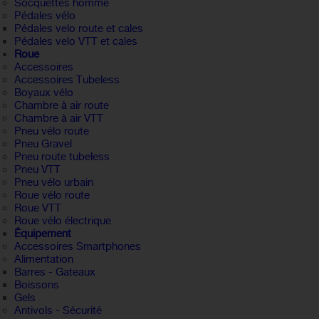
Socquettes homme
Pédales vélo
Pédales velo route et cales
Pédales velo VTT et cales
Roue
Accessoires
Accessoires Tubeless
Boyaux vélo
Chambre à air route
Chambre à air VTT
Pneu vélo route
Pneu Gravel
Pneu route tubeless
Pneu VTT
Pneu vélo urbain
Roue vélo route
Roue VTT
Roue vélo électrique
Équipement
Accessoires Smartphones
Alimentation
Barres - Gateaux
Boissons
Gels
Antivols - Sécurité