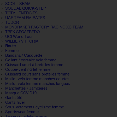
SCOTT SRAM
SOUDAL QUICK-STEP
TOTAL ÉNERGIES
UAE TEAM EMIRATES
TUDOR
MONDRAKER FACTORY RACING XC TEAM
TREK SEGAFREDO
UCI World Tour
WILLIER VITTORIA
Route
Femme
Bandana / Casquette
Collant / corsaire velo femme
Cuissard court à bretelles femme
Coupe-vent / Gilet femme
Cuissard court sans bretelles femme
Maillot vélo femme manches courtes
Maillot velo femme manches longues
Manchettes / Jambieres
Masque COVID19
Gants été
Gants hiver
Sous-vêtements cyclisme femme
Sportswear femme
Tenue complète femme