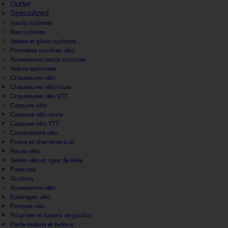
Outlet
Specialized
Hauts cyclistes
Bas cyclistes
Vestes et gilets cyclistes
Premières couches vélo
Accessoires textile cyclistes
Habits sportwear
Chaussures vélo
Chaussures vélo route
Chaussures vélo VTT
Casques vélo
Casques vélo route
Casques vélo VTT
Composants vélo
Pneus et chambres à air
Roues vélo
Selles vélo et tiges de selle
Potences
Guidons
Accessoires vélo
Eclairages vélo
Pompes vélo
Poignées et rubans de guidon
Porte-bidons et bidons