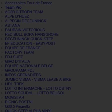
Accessoires Tour de France
Team Pro
AG2R CITROËN TEAM
ALPE D'HUEZ
ALPECIN DECEUNINCK
ASTANA
BAHRAIN VICTORIOUS
RED BULL BORA HANSGROHE
DECEUNINCK QUICK-STEP
EF EDUCATION - EASYPOST
ÉQUIPE DE FRANCE
FACTORY TEAM
FDJ SUEZ
GIRO D'ITALIA
ÉQUIPE NATIONALE BELGE
GROUPAMA FDJ
INEOS GRENADIERS
JUMBO VISMA - VISMA LEASE A BIKE
LIDL-TREK
LOTTO INTERMACHE - LOTTO DSTNY
LOTTO SOUDAL - LOTTO BELISOL
MOVISTAR
PICNIC POSTNL
Q36.5 Pinarello
QUICK-STEP ALPHA VINYL