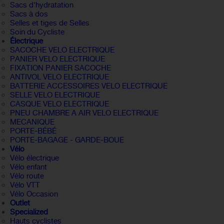
Sacs d'hydratation
Sacs à dos
Selles et tiges de Selles
Soin du Cycliste
Électrique
SACOCHE VELO ELECTRIQUE
PANIER VELO ELECTRIQUE
FIXATION PANIER SACOCHE
ANTIVOL VELO ELECTRIQUE
BATTERIE ACCESSOIRES VELO ELECTRIQUE
SELLE VELO ELECTRIQUE
CASQUE VELO ELECTRIQUE
PNEU CHAMBRE A AIR VELO ELECTRIQUE
MECANIQUE
PORTE-BÉBÉ
PORTE-BAGAGE - GARDE-BOUE
Vélo
Vélo électrique
Vélo enfant
Vélo route
Vélo VTT
Vélo Occasion
Outlet
Specialized
Hauts cyclistes