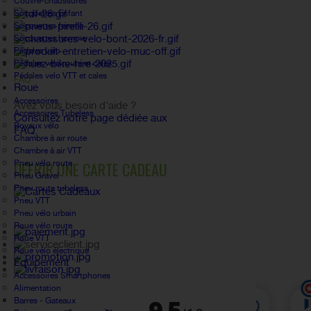
Couvre-chaussures
Socquettes Enfant
Socquettes femme
Socquettes homme
Pédales vélo
Pédales velo route et cales
Pédales velo VTT et cales
FAQ
Roue
Accessoires
Avez vous besoin d'aide ?
Accessoires Tubeless
Consultez notre page dédiée aux
Boyaux vélo
FAQ.
Chambre à air route
Chambre à air VTT
Pneu vélo route
OFFRIR UNE CARTE CADEAU
Pneu Gravel
Pneu route tubeless
Pneu VTT
Pneu vélo urbain
Roue vélo route
Roue VTT
Roue vélo électrique
Équipement
Accessoires Smartphones
Alimentation
Barres - Gateaux