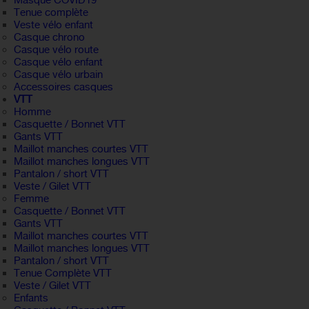
Masque COVID19
Tenue complète
Veste vélo enfant
Casque chrono
Casque vélo route
Casque vélo enfant
Casque vélo urbain
Accessoires casques
VTT
Homme
Casquette / Bonnet VTT
Gants VTT
Maillot manches courtes VTT
Maillot manches longues VTT
Pantalon / short VTT
Veste / Gilet VTT
Femme
Casquette / Bonnet VTT
Gants VTT
Maillot manches courtes VTT
Maillot manches longues VTT
Pantalon / short VTT
Tenue Complète VTT
Veste / Gilet VTT
Enfants