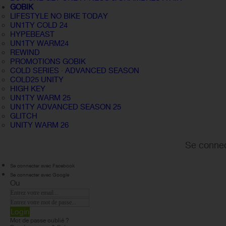
GOBIK
LIFESTYLE NO BIKE TODAY
UN1TY COLD 24
HYPEBEAST
UN1TY WARM24
REWIND
PROMOTIONS GOBIK
COLD SERIES · ADVANCED SEASON
COLD25 UNITY
HIGH KEY
UN1TY WARM 25
UN1TY ADVANCED SEASON 25
GLITCH
UNITY WARM 26
Se connec
Se connecter avec Facebook
Se connecter avec Google
Ou
Login
Mot de passe oublié ?