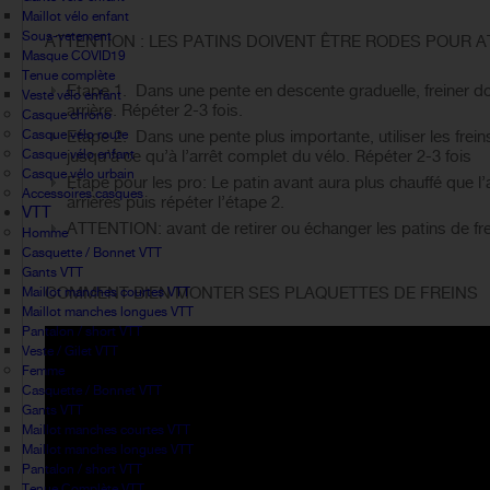
Maillot vélo enfant
Sous-vetement
ATTENTION : LES PATINS DOIVENT ÊTRE RODES POUR
Masque COVID19
Tenue complète
Etape 1. Dans une pente en descente graduelle, freiner d
Veste vélo enfant
arrière. Répéter 2-3 fois.
Casque chrono
Casque vélo route
Etape 2. Dans une pente plus importante, utiliser les frei
Casque vélo enfant
jusqu’à ce qu’à l’arrêt complet du vélo. Répéter 2-3 fois
Casque vélo urbain
Etape pour les pro: Le patin avant aura plus chauffé que l’
Accessoires casques
arrières puis répéter l’étape 2.
VTT
ATTENTION: avant de retirer ou échanger les patins de freins
Homme
Casquette / Bonnet VTT
Gants VTT
COMMENT BIEN MONTER SES PLAQUETTES DE FREINS
Maillot manches courtes VTT
Maillot manches longues VTT
Pantalon / short VTT
Veste / Gilet VTT
Femme
Casquette / Bonnet VTT
Gants VTT
Maillot manches courtes VTT
Maillot manches longues VTT
Pantalon / short VTT
Tenue Complète VTT