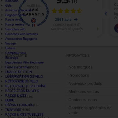
Boissons
Gels
Antivols - Sécurité
Bagagerie vélo
Panier Avant
Panier Arrière
Sacoches vélo
Sacoches vélo latérales
Accessoires Bagagerie
Voyage
Bidons
Compteur vélo
MON COMPTE
INFORMATIONS
Éclairage
Equipement Vélo électrique
Mes commandes
Nos marques
Entretien du vélo
LIQUIDE DE FREIN
Mes retours de
Promotions
LUBRIFICATION DU VÉLO
marchandise
NETTOYAGE DU VÉLO
Nouveaux produits
NETTOYAGE DE LA CHAÎNE
Mes avoirs
PROTECTION DU VÉLO
Meilleures ventes
PACKS & KITS
Mes adresses
Contactez-nous
EBIKE
Mes informations
RUBAN DE CINTRE
Conditions générales de
personnelles
TUBELESS
vente
PACKS & KITS TUBELESS
Mes bons de réduction