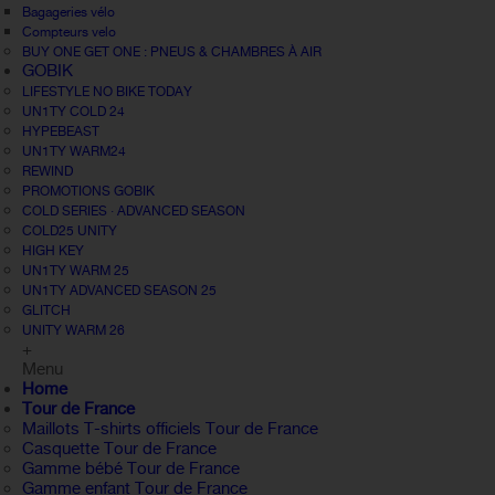
Bagageries vélo
Compteurs velo
BUY ONE GET ONE : PNEUS & CHAMBRES À AIR
GOBIK
LIFESTYLE NO BIKE TODAY
UN1TY COLD 24
HYPEBEAST
UN1TY WARM24
REWIND
PROMOTIONS GOBIK
COLD SERIES · ADVANCED SEASON
COLD25 UNITY
HIGH KEY
UN1TY WARM 25
UN1TY ADVANCED SEASON 25
GLITCH
UNITY WARM 26
+
Menu
Home
Tour de France
Maillots T-shirts officiels Tour de France
Casquette Tour de France
Gamme bébé Tour de France
Gamme enfant Tour de France