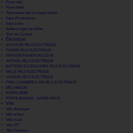
Porte-vélo
Porte-bébé
Remorques vélo et sièges enfant
Sacs d'hydratation
Sacs à dos
Selles et tiges de Selles
Soin du Cycliste
Électrique
SACOCHE VELO ELECTRIQUE
PANIER VELO ELECTRIQUE
FIXATION PANIER SACOCHE
ANTIVOL VELO ELECTRIQUE
BATTERIE ACCESSOIRES VELO ELECTRIQUE
SELLE VELO ELECTRIQUE
CASQUE VELO ELECTRIQUE
PNEU CHAMBRE A AIR VELO ELECTRIQUE
MECANIQUE
PORTE-BÉBÉ
PORTE-BAGAGE - GARDE-BOUE
Vélo
Vélo électrique
Vélo enfant
Vélo route
Vélo VTT
Vélo Occasion