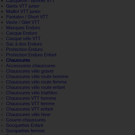
Casquette / Bonnet VTT
Gants VTT junior
Maillot VTT junior
Pantalon / Short VTT
Veste / Gilet VTT
Masques Enduro
Casque Enduro
Casque vélo VTT
Sac à dos Enduro
Protection Enduro
Protection Enduro Enfant
Chaussures
Accessoires chaussures
Chaussures vélo gravel
Chaussures vélo route homme
Chaussures vélo route femme
Chaussures vélo route enfant
Chaussures vélo triathlon
Chaussures VTT homme
Chaussures VTT femme
Chaussures VTT enfant
Chaussures vélo hiver
Couvre-chaussures
Socquettes Enfant
Socquettes femme