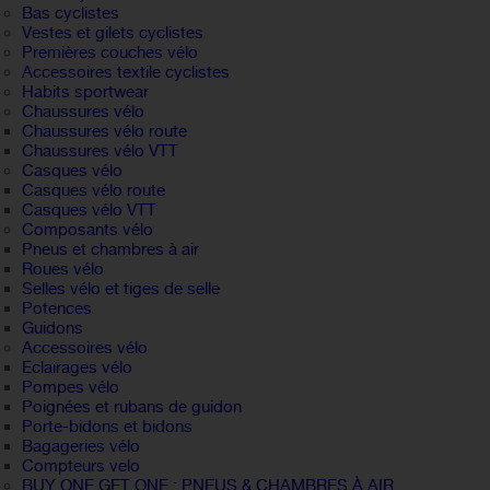
Bas cyclistes
Vestes et gilets cyclistes
Premières couches vélo
Accessoires textile cyclistes
Habits sportwear
Chaussures vélo
Chaussures vélo route
Chaussures vélo VTT
Casques vélo
Casques vélo route
Casques vélo VTT
Composants vélo
Pneus et chambres à air
Roues vélo
Selles vélo et tiges de selle
Potences
Guidons
Accessoires vélo
Eclairages vélo
Pompes vélo
Poignées et rubans de guidon
Porte-bidons et bidons
Bagageries vélo
Compteurs velo
BUY ONE GET ONE : PNEUS & CHAMBRES À AIR