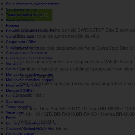
Sous-vêtements cyclisme femme
Sportswear femme
EN SAVOIR PLUS
Tenue complète femme
Veste vélo femme
Homme
Les plaquettes de freins de vélo SWISSSTOP Disc E sont con
Bandana / Bonnet / Casquette
utiliser pour tous les autres modèle de vélo.
Collant / Corsaire
Coupe-vent / Gilet
Chaussettes homme
Caractéristiques des plaquettes de freins SwissStop Disc 34
Cuissard court à bretelles
Cuissard court sans bretelles
Conçue pour répondre aux exigences des VAE (E-Bikes)
Gants été
Garniture organique pour un freinage progressif non-domm
Gants hiver
Maillot vélo manches courtes
Faibles vibrations
Maillot vélo manches longues
Résistance thermique accrue dû au poids important d'un v
Manchette / Jambiere
Masque COVID19
Compatibilités :
Sous-vetement
Sportswear
Tenue complète
Shimano : Dura Ace BR-R9170 / Ultegra BR-R8070 / 105
Veste hiver
BR-M7110 / GRX BR-RX810,BR-RX400 / Metrea BR-U5000
Enfant
Tektro : HD-R310
Bonnets / casquettes velo enfant
Rever : MCX1 Flat Mount
Cuissard / Collant vélo enfant
Gants vélo enfant