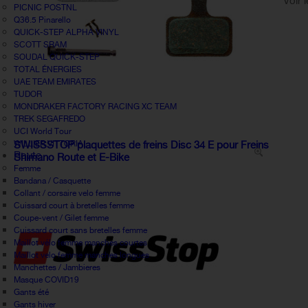
Voir 
PICNIC POSTNL
Q36.5 Pinarello
QUICK-STEP ALPHA VINYL
SCOTT SRAM
SOUDAL QUICK-STEP
TOTAL ÉNERGIES
UAE TEAM EMIRATES
TUDOR
MONDRAKER FACTORY RACING XC TEAM
TREK SEGAFREDO
UCI World Tour
WILLIER VITTORIA
SWISSSTOP plaquettes de freins Disc 34 E pour Freins
Route
Shimano Route et E-Bike
Femme
Bandana / Casquette
Collant / corsaire velo femme
Cuissard court à bretelles femme
Coupe-vent / Gilet femme
Cuissard court sans bretelles femme
Maillot vélo femme manches courtes
Maillot velo femme manches longues
Manchettes / Jambieres
Masque COVID19
Gants été
Gants hiver