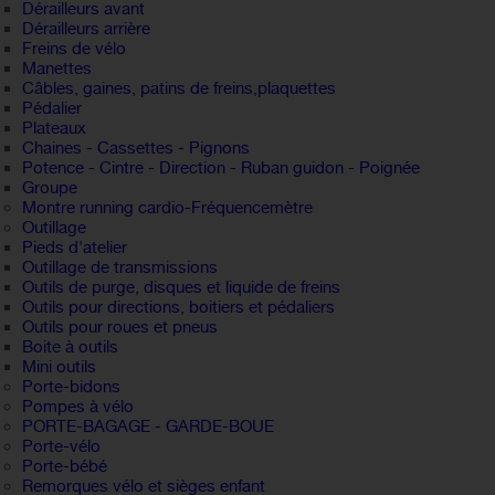
Dérailleurs avant
Dérailleurs arrière
Freins de vélo
Manettes
Câbles, gaines, patins de freins,plaquettes
Pédalier
Plateaux
Chaines - Cassettes - Pignons
Potence - Cintre - Direction - Ruban guidon - Poignée
Groupe
Montre running cardio-Fréquencemètre
Outillage
Pieds d'atelier
Outillage de transmissions
Outils de purge, disques et liquide de freins
Outils pour directions, boitiers et pédaliers
Outils pour roues et pneus
Boite à outils
Mini outils
Porte-bidons
Pompes à vélo
PORTE-BAGAGE - GARDE-BOUE
Porte-vélo
Porte-bébé
Remorques vélo et sièges enfant