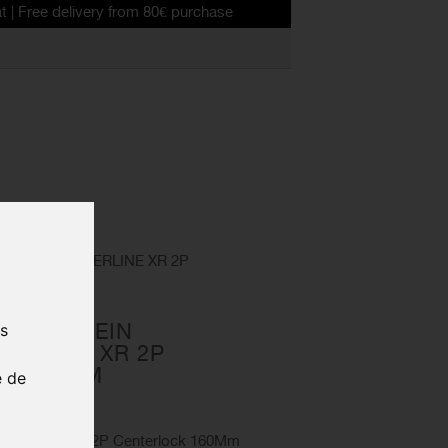
ivery from 80€ purchase
n ROTOR CENTERLINE XR 2P
E DE FREIN
us
ERLINE XR 2P
K 160MM
e de
122.003
Centerline Xr 2P Centerlock 160Mm