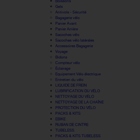
Boissons
Gels
Antivols - Sécurité
Bagagerie vélo
Panier Avant
Panier Arrière
Sacoches vélo
Sacoches vélo latérales
Accessoires Bagagerie
Voyage
Bidons
Compteur vélo
Éclairage
Equipement Vélo électrique
Entretien du vélo
LIQUIDE DE FREIN
LUBRIFICATION DU VÉLO
NETTOYAGE DU VÉLO
NETTOYAGE DE LA CHAÎNE
PROTECTION DU VÉLO
PACKS & KITS
EBIKE
RUBAN DE CINTRE
TUBELESS
PACKS & KITS TUBELESS