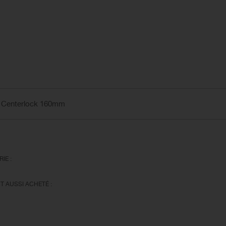
P Centerlock 160mm
IE :
T AUSSI ACHETÉ :