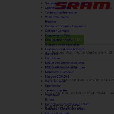
Sous-vêtements cyclisme femme
Sportswear femme
Tenue complète femme
Veste vélo femme
Homme
Bandana / Bonnet / Casquette
Collant / Corsaire
Coupe-vent / Gilet
EN SAVOIR PLUS
Chaussettes homme
Cuissard court à bretelles
Cuissard court sans bretelles
Disques Sram Rotor Centerline Xr 2
Gants été
Gants hiver
Maillot vélo manches courtes
Maillot vélo manches longues
VOUS AIMEREZ AUSSI :
Manchette / Jambiere
Masque COVID19
30 AUTRES PRODUITS DANS LA MÊME CATÉGOR
Sous-vetement
Sportswear
Tenue complète
LES CLIENTS QUI ONT ACHETÉ CE PRODUIT ON
Veste hiver
Enfant
Bonnets / casquettes velo enfant
CATÉGORIES
Cuissard / Collant vélo enfant
Gants vélo enfant