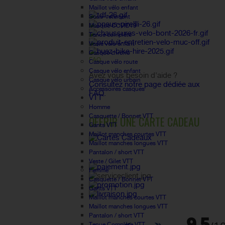
Maillot vélo enfant
Sous-vetement
Masque COVID19
Tenue complète
Veste vélo enfant
Casque chrono
FAQ
Casque vélo route
Casque vélo enfant
Avez vous besoin d'aide ?
Casque vélo urbain
Consultez notre page dédiée aux
Accessoires casques
FAQ.
VTT
Homme
Casquette / Bonnet VTT
OFFRIR UNE CARTE CADEAU
Gants VTT
Maillot manches courtes VTT
Maillot manches longues VTT
Pantalon / short VTT
Veste / Gilet VTT
Femme
Casquette / Bonnet VTT
Gants VTT
Maillot manches courtes VTT
Maillot manches longues VTT
Pantalon / short VTT
Tenue Complète VTT