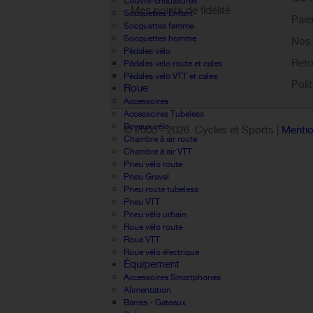
Couvre-chaussures
Mes points de fidélité
Socquettes Enfant
Paie
Socquettes femme
Sign out
Socquettes homme
Nos 
Pédales vélo
Reto
Pédales velo route et cales
Pédales velo VTT et cales
Poli
Roue
Accessoires
Accessoires Tubeless
Boyaux vélo
© 2005 -
2026 Cycles et Sports |
Mentio
Chambre à air route
Chambre à air VTT
Pneu vélo route
Pneu Gravel
Pneu route tubeless
Pneu VTT
Pneu vélo urbain
Roue vélo route
Roue VTT
Roue vélo électrique
Équipement
Accessoires Smartphones
Alimentation
Barres - Gateaux