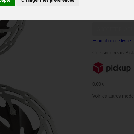
cepte
Changer mes préférences
Quantité :
Estimation de livrais
Colissimo relais Pic
0,00 €
Voir les autres mode