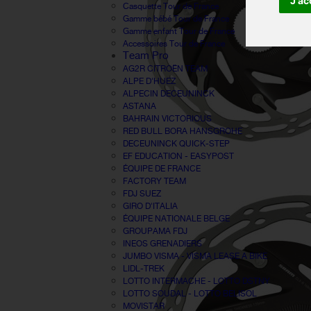
J'ac
Casquette Tour de France
Gamme bébé Tour de France
Gamme enfant Tour de France
Accessoires Tour de France
Team Pro
AG2R CITROËN TEAM
ALPE D'HUEZ
ALPECIN DECEUNINCK
ASTANA
BAHRAIN VICTORIOUS
RED BULL BORA HANSGROHE
DECEUNINCK QUICK-STEP
EF EDUCATION - EASYPOST
ÉQUIPE DE FRANCE
FACTORY TEAM
FDJ SUEZ
GIRO D'ITALIA
ÉQUIPE NATIONALE BELGE
GROUPAMA FDJ
INEOS GRENADIERS
JUMBO VISMA - VISMA LEASE A BIKE
LIDL-TREK
LOTTO INTERMACHE - LOTTO DSTNY
LOTTO SOUDAL - LOTTO BELISOL
MOVISTAR