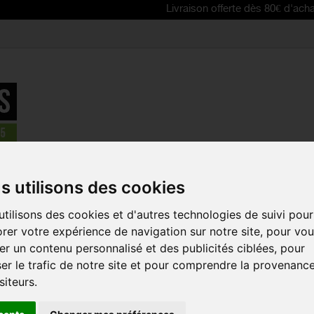
Livraison offerte dès 80€ d'achat | Free del
âbles, gaines, patins de freins,plaquettes
>
SRAM Disque de Frei
s utilisons des cookies
tilisons des cookies et d'autres technologies de suivi pour
SRAM DISQU
rer votre expérience de navigation sur notre site, pour vo
ROTOR CENT
r un contenu personnalisé et des publicités ciblées, pour
CENTERLOC
er le trafic de notre site et pour comprendre la provenanc
Référence :
00.5018.
siteurs.
Disques Sram Rotor 