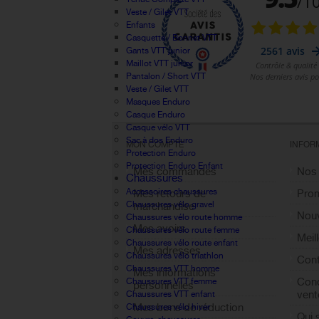
Veste / Gilet VTT
Enfants
Casquette / Bonnet VTT
Gants VTT junior
Maillot VTT junior
Pantalon / Short VTT
Veste / Gilet VTT
Masques Enduro
Casque Enduro
Casque vélo VTT
Sac à dos Enduro
MON COMPTE
INFOR
Protection Enduro
Protection Enduro Enfant
Mes commandes
Nos
Chaussures
Accessoires chaussures
Mes retours de
Pro
Chaussures vélo gravel
marchandise
Nouv
Chaussures vélo route homme
Mes avoirs
Chaussures vélo route femme
Meil
Chaussures vélo route enfant
Mes adresses
Chaussures vélo triathlon
Cont
Chaussures VTT homme
Mes informations
Cond
Chaussures VTT femme
personnelles
vent
Chaussures VTT enfant
Mes bons de réduction
Chaussures vélo hiver
Qui