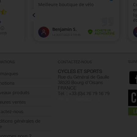
SUI
MATIONS
CONTACTEZ-NOUS
CYCLES ET SPORTS
 marques
Rue du Général de Gaulle
38520 Bourg d'Oisans
motions
FRANCE
eaux produits
Tél. : +33 (0)4 76 79 16 79
info@cyclesetsports.com
leures ventes
actez-nous
itions générales de
e
 sommes nous ?