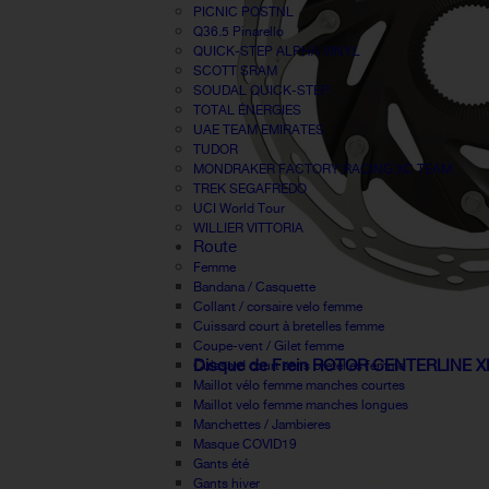
PICNIC POSTNL
Q36.5 Pinarello
QUICK-STEP ALPHA VINYL
SCOTT SRAM
SOUDAL QUICK-STEP
TOTAL ÉNERGIES
UAE TEAM EMIRATES
TUDOR
MONDRAKER FACTORY RACING XC TEAM
TREK SEGAFREDO
UCI World Tour
WILLIER VITTORIA
Route
Femme
Bandana / Casquette
Collant / corsaire velo femme
Cuissard court à bretelles femme
Coupe-vent / Gilet femme
Disque de Frein ROTOR CENTERLINE
Cuissard court sans bretelles femme
Maillot vélo femme manches courtes
Maillot velo femme manches longues
Manchettes / Jambieres
Masque COVID19
Gants été
Gants hiver