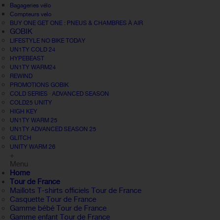
Bagageries vélo
Compteurs velo
BUY ONE GET ONE : PNEUS & CHAMBRES À AIR
GOBIK
LIFESTYLE NO BIKE TODAY
UN1TY COLD 24
HYPEBEAST
UN1TY WARM24
REWIND
PROMOTIONS GOBIK
COLD SERIES · ADVANCED SEASON
COLD25 UNITY
HIGH KEY
UN1TY WARM 25
UN1TY ADVANCED SEASON 25
GLITCH
UNITY WARM 26
+
Menu
Home
Tour de France
Maillots T-shirts officiels Tour de France
Casquette Tour de France
Gamme bébé Tour de France
Gamme enfant Tour de France