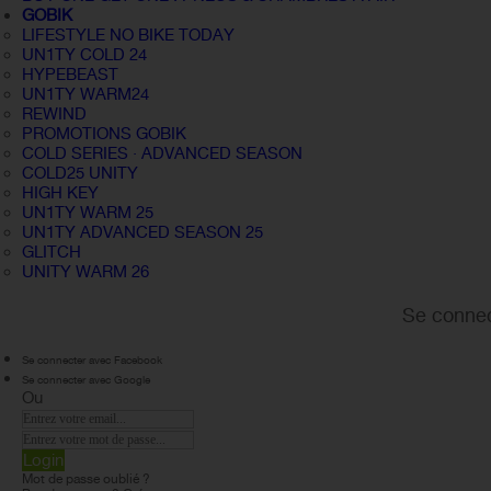
GOBIK
LIFESTYLE NO BIKE TODAY
UN1TY COLD 24
HYPEBEAST
UN1TY WARM24
REWIND
PROMOTIONS GOBIK
COLD SERIES · ADVANCED SEASON
COLD25 UNITY
HIGH KEY
UN1TY WARM 25
UN1TY ADVANCED SEASON 25
GLITCH
UNITY WARM 26
Se connec
Se connecter avec Facebook
Se connecter avec Google
Ou
Login
Mot de passe oublié ?