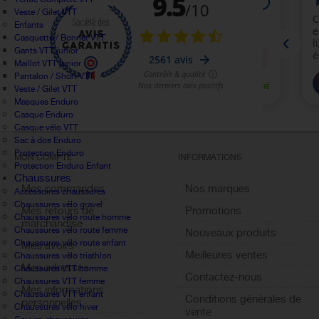
Veste / Gilet VTT
Enfants
Casquette / Bonnet VTT
Gants VTT junior
Maillot VTT junior
Pantalon / Short VTT
Veste / Gilet VTT
Masques Enduro
Casque Enduro
Casque vélo VTT
Sac à dos Enduro
Protection Enduro
MON COMPTE
INFORMATIONS
Protection Enduro Enfant
Chaussures
Mes commandes
Nos marques
Accessoires chaussures
Chaussures vélo gravel
Mes retours de
Promotions
Chaussures vélo route homme
marchandise
Chaussures vélo route femme
Nouveaux produits
Chaussures vélo route enfant
Mes avoirs
Meilleures ventes
Chaussures vélo triathlon
Mes adresses
Chaussures VTT homme
Contactez-nous
Chaussures VTT femme
Mes informations
Chaussures VTT enfant
Conditions générales de
personnelles
Chaussures vélo hiver
vente