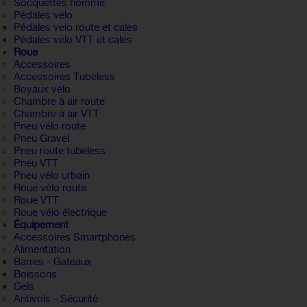
Socquettes homme
Pédales vélo
Pédales velo route et cales
Pédales velo VTT et cales
Roue
Accessoires
Accessoires Tubeless
Boyaux vélo
Chambre à air route
Chambre à air VTT
Pneu vélo route
Pneu Gravel
Pneu route tubeless
Pneu VTT
Pneu vélo urbain
Roue vélo route
Roue VTT
Roue vélo électrique
Équipement
Accessoires Smartphones
Alimentation
Barres - Gateaux
Boissons
Gels
Antivols - Sécurité