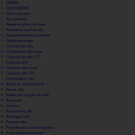
Outlet
Specialized
Hauts cyclistes
Bas cyclistes
Vestes et gilets cyclistes
Premières couches vélo
Accessoires textile cyclistes
Habits sportwear
Chaussures vélo
Chaussures vélo route
Chaussures vélo VTT
Casques vélo
Casques vélo route
Casques vélo VTT
Composants vélo
Pneus et chambres à air
Roues vélo
Selles vélo et tiges de selle
Potences
Guidons
Accessoires vélo
Eclairages vélo
Pompes vélo
Poignées et rubans de guidon
Porte-bidons et bidons