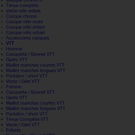
Masque COVID19
Tenue complète
Veste vélo enfant
Casque chrono
Casque vélo route
Casque vélo enfant
Casque vélo urbain
Accessoires casques
VTT
Homme
Casquette / Bonnet VTT
Gants VTT
Maillot manches courtes VTT
Maillot manches longues VTT
Pantalon / short VTT
Veste / Gilet VTT
Femme
Casquette / Bonnet VTT
Gants VTT
Maillot manches courtes VTT
Maillot manches longues VTT
Pantalon / short VTT
Tenue Complète VTT
Veste / Gilet VTT
Enfants