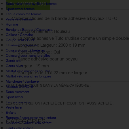
EN SAVOIR PLUS
Sous-vêtements cyclisme femme
Sportswear femme
Tenue complète femme
Caractéristiques de la bande adhésive à boyaux TUFO :
Veste vélo femme
Homme
Bandana / Bonnet / Casquette
Conditionnement : Rouleau
Collant / Corsaire
La bande adhésive Tufo s'utilise comme un simple double
Coupe-vent / Gilet
Longueur x Largeur : 2000 x 19 mm
Chaussettes homme
Cuissard court à bretelles
Surface Carbone : Oui
Cuissard court sans bretelles
Bande adhésive pour un boyau
Gants été
Largeur : 19 mm
Gants hiver
Maillot vélo manches courtes
Pour jante de 19 à 22 mm de largeur
Maillot vélo manches longues
Manchette / Jambiere
30 AUTRES PRODUITS DANS LA MÊME CATÉGORIE :
Masque COVID19
Sous-vetement
Sportswear
Tenue complète
LES CLIENTS QUI ONT ACHETÉ CE PRODUIT ONT AUSSI ACHETÉ :
Veste hiver
Enfant
Bonnets / casquettes velo enfant
CATÉGORIES
Cuissard / Collant vélo enfant
Gants vélo enfant