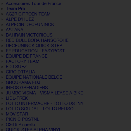
Accessoires Tour de France
Team Pro
AG2R CITROËN TEAM
ALPE D'HUEZ
ALPECIN DECEUNINCK
ASTANA
BAHRAIN VICTORIOUS
RED BULL BORA HANSGROHE
DECEUNINCK QUICK-STEP
EF EDUCATION - EASYPOST
ÉQUIPE DE FRANCE
FACTORY TEAM
FDJ SUEZ
GIRO D'ITALIA
ÉQUIPE NATIONALE BELGE
GROUPAMA FDJ
INEOS GRENADIERS
JUMBO VISMA - VISMA LEASE A BIKE
LIDL-TREK
LOTTO INTERMACHE - LOTTO DSTNY
LOTTO SOUDAL - LOTTO BELISOL
MOVISTAR
PICNIC POSTNL
Q36.5 Pinarello
QUICK-STEP ALPHA VINYL