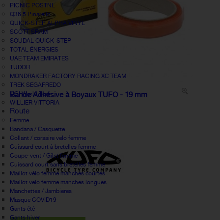
PICNIC POSTNL
Q36.5 Pinarello
QUICK-STEP ALPHA VINYL
SCOTT SRAM
SOUDAL QUICK-STEP
TOTAL ÉNERGIES
UAE TEAM EMIRATES
TUDOR
MONDRAKER FACTORY RACING XC TEAM
TREK SEGAFREDO
UCI World Tour
Bande Adhésive à Boyaux TUFO - 19 mm
WILLIER VITTORIA
Route
Femme
Bandana / Casquette
Collant / corsaire velo femme
Cuissard court à bretelles femme
Coupe-vent / Gilet femme
Cuissard court sans bretelles femme
Maillot vélo femme manches courtes
Maillot velo femme manches longues
Manchettes / Jambieres
Masque COVID19
Gants été
Gants hiver