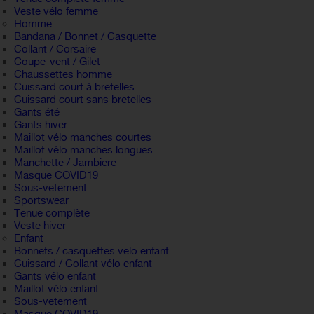
Veste vélo femme
Homme
Bandana / Bonnet / Casquette
Collant / Corsaire
Coupe-vent / Gilet
Chaussettes homme
Cuissard court à bretelles
Cuissard court sans bretelles
Gants été
Gants hiver
Maillot vélo manches courtes
Maillot vélo manches longues
Manchette / Jambiere
Masque COVID19
Sous-vetement
Sportswear
Tenue complète
Veste hiver
Enfant
Bonnets / casquettes velo enfant
Cuissard / Collant vélo enfant
Gants vélo enfant
Maillot vélo enfant
Sous-vetement