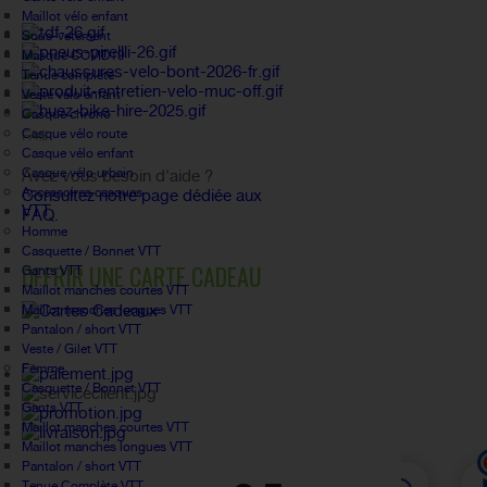
Maillot vélo enfant
Sous-vetement
Masque COVID19
Tenue complète
Veste vélo enfant
Casque chrono
Casque vélo route
FAQ
Casque vélo enfant
Casque vélo urbain
Avez vous besoin d'aide ?
Accessoires casques
Consultez notre page dédiée aux
VTT
FAQ.
Homme
Casquette / Bonnet VTT
OFFRIR UNE CARTE CADEAU
Gants VTT
Maillot manches courtes VTT
Maillot manches longues VTT
Pantalon / short VTT
Veste / Gilet VTT
Femme
Casquette / Bonnet VTT
Gants VTT
Maillot manches courtes VTT
Maillot manches longues VTT
Pantalon / short VTT
Tenue Complète VTT