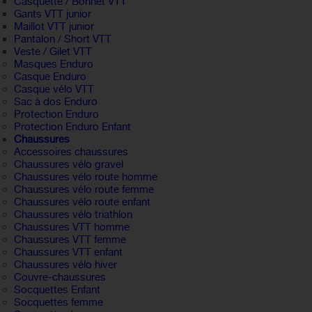
Casquette / Bonnet VTT
Gants VTT junior
Maillot VTT junior
Pantalon / Short VTT
Veste / Gilet VTT
Masques Enduro
Casque Enduro
Casque vélo VTT
Sac à dos Enduro
Protection Enduro
Protection Enduro Enfant
Chaussures
Accessoires chaussures
Chaussures vélo gravel
Chaussures vélo route homme
Chaussures vélo route femme
Chaussures vélo route enfant
Chaussures vélo triathlon
Chaussures VTT homme
Chaussures VTT femme
Chaussures VTT enfant
Chaussures vélo hiver
Couvre-chaussures
Socquettes Enfant
Socquettes femme