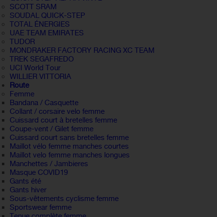
SCOTT SRAM
SOUDAL QUICK-STEP
TOTAL ÉNERGIES
UAE TEAM EMIRATES
TUDOR
MONDRAKER FACTORY RACING XC TEAM
TREK SEGAFREDO
UCI World Tour
WILLIER VITTORIA
Route
Femme
Bandana / Casquette
Collant / corsaire velo femme
Cuissard court à bretelles femme
Coupe-vent / Gilet femme
Cuissard court sans bretelles femme
Maillot vélo femme manches courtes
Maillot velo femme manches longues
Manchettes / Jambieres
Masque COVID19
Gants été
Gants hiver
Sous-vêtements cyclisme femme
Sportswear femme
Tenue complète femme