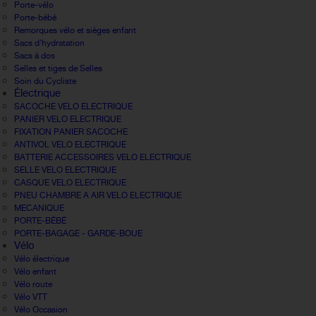
Porte-vélo
Porte-bébé
Remorques vélo et sièges enfant
Sacs d'hydratation
Sacs à dos
Selles et tiges de Selles
Soin du Cycliste
Électrique
SACOCHE VELO ELECTRIQUE
PANIER VELO ELECTRIQUE
FIXATION PANIER SACOCHE
ANTIVOL VELO ELECTRIQUE
BATTERIE ACCESSOIRES VELO ELECTRIQUE
SELLE VELO ELECTRIQUE
CASQUE VELO ELECTRIQUE
PNEU CHAMBRE A AIR VELO ELECTRIQUE
MECANIQUE
PORTE-BÉBÉ
PORTE-BAGAGE - GARDE-BOUE
Vélo
Vélo électrique
Vélo enfant
Vélo route
Vélo VTT
Vélo Occasion