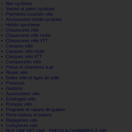
Bas cyclistes
Vestes et gilets cyclistes
Premières couches vélo
Accessoires textile cyclistes
Habits sportwear
Chaussures vélo
Chaussures vélo route
Chaussures vélo VTT
Casques vélo
Casques vélo route
Casques vélo VTT
Composants vélo
Pneus et chambres à air
Roues vélo
Selles vélo et tiges de selle
Potences
Guidons
Accessoires vélo
Eclairages vélo
Pompes vélo
Poignées et rubans de guidon
Porte-bidons et bidons
Bagageries vélo
Compteurs velo
BUY ONE GET ONE : PNEUS & CHAMBRES À AIR