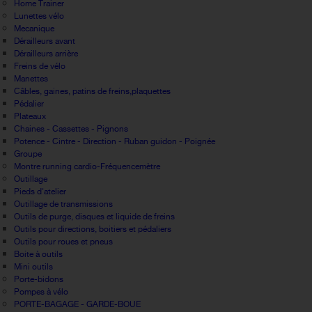
Home Trainer
Lunettes vélo
Mecanique
Dérailleurs avant
Dérailleurs arrière
Freins de vélo
Manettes
Câbles, gaines, patins de freins,plaquettes
Pédalier
Plateaux
Chaines - Cassettes - Pignons
Potence - Cintre - Direction - Ruban guidon - Poignée
Groupe
Montre running cardio-Fréquencemètre
Outillage
Pieds d'atelier
Outillage de transmissions
Outils de purge, disques et liquide de freins
Outils pour directions, boitiers et pédaliers
Outils pour roues et pneus
Boite à outils
Mini outils
Porte-bidons
Pompes à vélo
PORTE-BAGAGE - GARDE-BOUE