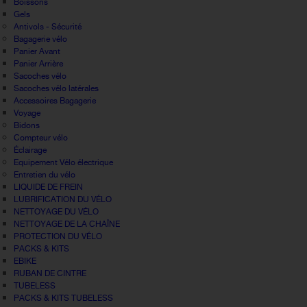
Boissons
Gels
Antivols - Sécurité
Bagagerie vélo
Panier Avant
Panier Arrière
Sacoches vélo
Sacoches vélo latérales
Accessoires Bagagerie
Voyage
Bidons
Compteur vélo
Éclairage
Equipement Vélo électrique
Entretien du vélo
LIQUIDE DE FREIN
LUBRIFICATION DU VÉLO
NETTOYAGE DU VÉLO
NETTOYAGE DE LA CHAÎNE
PROTECTION DU VÉLO
PACKS & KITS
EBIKE
RUBAN DE CINTRE
TUBELESS
PACKS & KITS TUBELESS