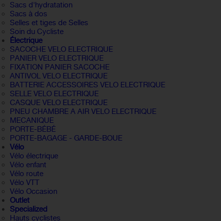
Sacs d'hydratation
Sacs à dos
Selles et tiges de Selles
Soin du Cycliste
Électrique
SACOCHE VELO ELECTRIQUE
PANIER VELO ELECTRIQUE
FIXATION PANIER SACOCHE
ANTIVOL VELO ELECTRIQUE
BATTERIE ACCESSOIRES VELO ELECTRIQUE
SELLE VELO ELECTRIQUE
CASQUE VELO ELECTRIQUE
PNEU CHAMBRE A AIR VELO ELECTRIQUE
MECANIQUE
PORTE-BÉBÉ
PORTE-BAGAGE - GARDE-BOUE
Vélo
Vélo électrique
Vélo enfant
Vélo route
Vélo VTT
Vélo Occasion
Outlet
Specialized
Hauts cyclistes