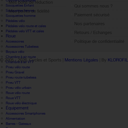
Couvre-chaussures
Mes bons de réduction
Socquettes Enfant
Qui sommes nous ?
Socquettes femme
Mes points de fidélité
Paiement sécurisé
Socquettes homme
Sign out
Pédales vélo
Nos partenaires
Pédales velo route et cales
Pédales velo VTT et cales
Retours / Echanges
Roue
Politique de confidentialité
Accessoires
Accessoires Tubeless
Boyaux vélo
Chambre à air route
© 2005 -
2026 Cycles et Sports |
Mentions Légales
| By
KLOROFI
Chambre à air VTT
Pneu vélo route
Pneu Gravel
Pneu route tubeless
Pneu VTT
Pneu vélo urbain
Roue vélo route
Roue VTT
Roue vélo électrique
Équipement
Accessoires Smartphones
Alimentation
Barres - Gateaux