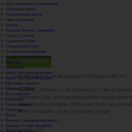
Sous-vêtements cyclisme femme
Sportswear femme
Tenue complète femme
Veste vélo femme
Homme
Bandana / Bonnet / Casquette
Collant / Corsaire
Coupe-vent / Gilet
Chaussettes homme
Cuissard court à bretelles
Cuissard court sans bretelles
EN SAVOIR PLUS
Gants été
Gants hiver
Maillot vélo manches courtes
Caractéristiques du kit de réparation ZEFAL pour vélo VTT :
Maillot vélo manches longues
Manchette / Jambiere
Masque COVID19
Diamètre : 33 mm x 4 + 30 x 50 mm x 2, 1 tube de dissolut
Sous-vetement
Dissolution Zéfal : Formule spécifique très longue durée,
Sportswear
Râpe en acier inoxydable : Efficace sur toutes les surface
Tenue complète
Veste hiver
Boites compactes : facile à transporter, ranger
Enfant
Bonnets / casquettes velo enfant
Cuissard / Collant vélo enfant
VOUS AIMEREZ AUSSI :
Gants vélo enfant