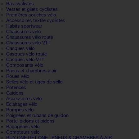
Bas cyclistes
Vestes et gilets cyclistes
Premières couches vélo
Accessoires textile cyclistes
Habits sportwear
Chaussures vélo
Chaussures vélo route
Chaussures vélo VTT
Casques vélo
Casques vélo route
Casques vélo VTT
Composants vélo
Pneus et chambres à air
Roues vélo
Selles vélo et tiges de selle
Potences
Guidons
Accessoires vélo
Eclairages vélo
Pompes vélo
Poignées et rubans de guidon
Porte-bidons et bidons
Bagageries vélo
Compteurs velo
BUY ONE GET ONE : PNEUS & CHAMBRES À AIR