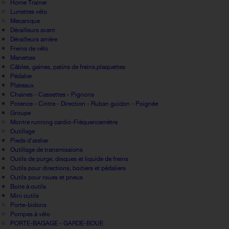
Home Trainer
Lunettes vélo
Mecanique
Dérailleurs avant
Dérailleurs arrière
Freins de vélo
Manettes
Câbles, gaines, patins de freins,plaquettes
Pédalier
Plateaux
Chaines - Cassettes - Pignons
Potence - Cintre - Direction - Ruban guidon - Poignée
Groupe
Montre running cardio-Fréquencemètre
Outillage
Pieds d'atelier
Outillage de transmissions
Outils de purge, disques et liquide de freins
Outils pour directions, boitiers et pédaliers
Outils pour roues et pneus
Boite à outils
Mini outils
Porte-bidons
Pompes à vélo
PORTE-BAGAGE - GARDE-BOUE