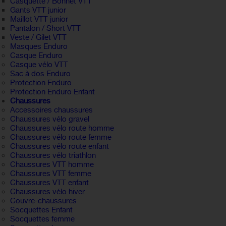
Casquette / Bonnet VTT
Gants VTT junior
Maillot VTT junior
Pantalon / Short VTT
Veste / Gilet VTT
Masques Enduro
Casque Enduro
Casque vélo VTT
Sac à dos Enduro
Protection Enduro
Protection Enduro Enfant
Chaussures
Accessoires chaussures
Chaussures vélo gravel
Chaussures vélo route homme
Chaussures vélo route femme
Chaussures vélo route enfant
Chaussures vélo triathlon
Chaussures VTT homme
Chaussures VTT femme
Chaussures VTT enfant
Chaussures vélo hiver
Couvre-chaussures
Socquettes Enfant
Socquettes femme