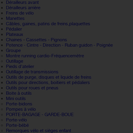
Dérailleurs avant
Dérailleurs arrière
Freins de vélo
Manettes
Câbles, gaines, patins de freins,plaquettes
Pédalier
Plateaux
Chaines - Cassettes - Pignons
Potence - Cintre - Direction - Ruban guidon - Poignée
Groupe
Montre running cardio-Fréquencemètre
Outillage
Pieds d'atelier
Outillage de transmissions
Outils de purge, disques et liquide de freins
Outils pour directions, boitiers et pédaliers
Outils pour roues et pneus
Boite à outils
Mini outils
Porte-bidons
Pompes à vélo
PORTE-BAGAGE - GARDE-BOUE
Porte-vélo
Porte-bébé
Remorques vélo et sièges enfant