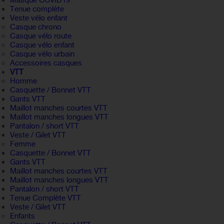
Masque COVID19
Tenue complète
Veste vélo enfant
Casque chrono
Casque vélo route
Casque vélo enfant
Casque vélo urbain
Accessoires casques
VTT
Homme
Casquette / Bonnet VTT
Gants VTT
Maillot manches courtes VTT
Maillot manches longues VTT
Pantalon / short VTT
Veste / Gilet VTT
Femme
Casquette / Bonnet VTT
Gants VTT
Maillot manches courtes VTT
Maillot manches longues VTT
Pantalon / short VTT
Tenue Complète VTT
Veste / Gilet VTT
Enfants