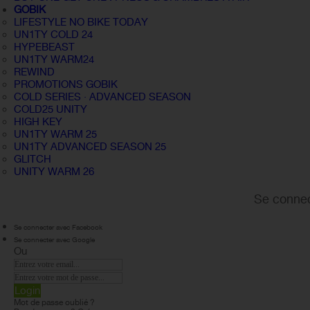
GOBIK
LIFESTYLE NO BIKE TODAY
UN1TY COLD 24
HYPEBEAST
UN1TY WARM24
REWIND
PROMOTIONS GOBIK
COLD SERIES · ADVANCED SEASON
COLD25 UNITY
HIGH KEY
UN1TY WARM 25
UN1TY ADVANCED SEASON 25
GLITCH
UNITY WARM 26
Se connec
Se connecter avec Facebook
Se connecter avec Google
Ou
Login
Mot de passe oublié ?