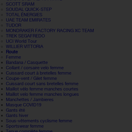
SCOTT SRAM
SOUDAL QUICK-STEP
TOTAL ÉNERGIES
UAE TEAM EMIRATES
TUDOR
MONDRAKER FACTORY RACING XC TEAM
TREK SEGAFREDO
UCI World Tour
WILLIER VITTORIA
Route
Femme
Bandana / Casquette
Collant / corsaire velo femme
Cuissard court à bretelles femme
Coupe-vent / Gilet femme
Cuissard court sans bretelles femme
Maillot vélo femme manches courtes
Maillot velo femme manches longues
Manchettes / Jambieres
Masque COVID19
Gants été
Gants hiver
Sous-vêtements cyclisme femme
Sportswear femme
Tenue complète femme