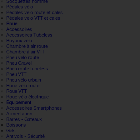
Socquettes homme
Pédales vélo
Pédales velo route et cales
Pédales velo VTT et cales
Roue
Accessoires
Accessoires Tubeless
Boyaux vélo
Chambre à air route
Chambre à air VTT
Pneu vélo route
Pneu Gravel
Pneu route tubeless
Pneu VTT
Pneu vélo urbain
Roue vélo route
Roue VTT
Roue vélo électrique
Équipement
Accessoires Smartphones
Alimentation
Barres - Gateaux
Boissons
Gels
Antivols - Sécurité