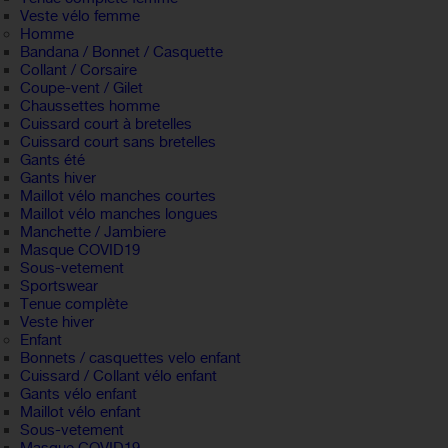
Veste vélo femme
Homme
Bandana / Bonnet / Casquette
Collant / Corsaire
Coupe-vent / Gilet
Chaussettes homme
Cuissard court à bretelles
Cuissard court sans bretelles
Gants été
Gants hiver
Maillot vélo manches courtes
Maillot vélo manches longues
Manchette / Jambiere
Masque COVID19
Sous-vetement
Sportswear
Tenue complète
Veste hiver
Enfant
Bonnets / casquettes velo enfant
Cuissard / Collant vélo enfant
Gants vélo enfant
Maillot vélo enfant
Sous-vetement