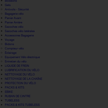
Boissons
Gels
Antivols - Sécurité
Bagagerie vélo
Panier Avant
Panier Arrière
Sacoches vélo
Sacoches vélo latérales
Accessoires Bagagerie
Voyage
Bidons
Compteur vélo
Éclairage
Equipement Vélo électrique
Entretien du vélo
LIQUIDE DE FREIN
LUBRIFICATION DU VÉLO
NETTOYAGE DU VÉLO
NETTOYAGE DE LA CHAÎNE
PROTECTION DU VÉLO
PACKS & KITS
EBIKE
RUBAN DE CINTRE
TUBELESS
PACKS & KITS TUBELESS