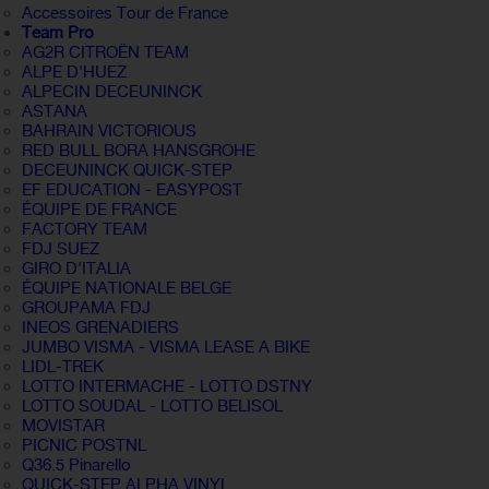
Accessoires Tour de France
Team Pro
AG2R CITROËN TEAM
ALPE D'HUEZ
ALPECIN DECEUNINCK
ASTANA
BAHRAIN VICTORIOUS
RED BULL BORA HANSGROHE
DECEUNINCK QUICK-STEP
EF EDUCATION - EASYPOST
ÉQUIPE DE FRANCE
FACTORY TEAM
FDJ SUEZ
GIRO D'ITALIA
ÉQUIPE NATIONALE BELGE
GROUPAMA FDJ
INEOS GRENADIERS
JUMBO VISMA - VISMA LEASE A BIKE
LIDL-TREK
LOTTO INTERMACHE - LOTTO DSTNY
LOTTO SOUDAL - LOTTO BELISOL
MOVISTAR
PICNIC POSTNL
Q36.5 Pinarello
QUICK-STEP ALPHA VINYL