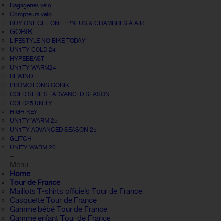
Bagageries vélo
Compteurs velo
BUY ONE GET ONE : PNEUS & CHAMBRES À AIR
GOBIK
LIFESTYLE NO BIKE TODAY
UN1TY COLD 24
HYPEBEAST
UN1TY WARM24
REWIND
PROMOTIONS GOBIK
COLD SERIES · ADVANCED SEASON
COLD25 UNITY
HIGH KEY
UN1TY WARM 25
UN1TY ADVANCED SEASON 25
GLITCH
UNITY WARM 26
+
Menu
Home
Tour de France
Maillots T-shirts officiels Tour de France
Casquette Tour de France
Gamme bébé Tour de France
Gamme enfant Tour de France