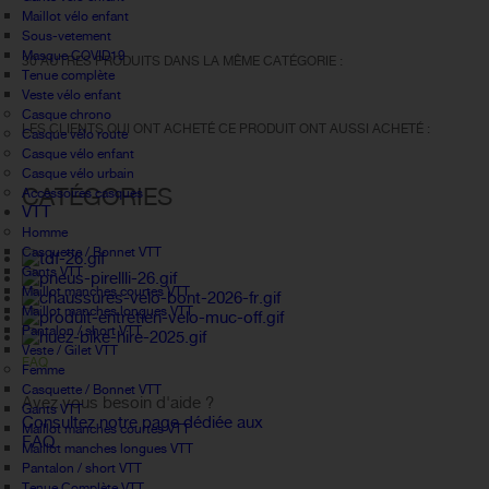
Maillot vélo enfant
Sous-vetement
Masque COVID19
30 AUTRES PRODUITS DANS LA MÊME CATÉGORIE :
Tenue complète
Veste vélo enfant
Casque chrono
LES CLIENTS QUI ONT ACHETÉ CE PRODUIT ONT AUSSI ACHETÉ :
Casque vélo route
Casque vélo enfant
Casque vélo urbain
CATÉGORIES
Accessoires casques
VTT
Homme
Casquette / Bonnet VTT
Gants VTT
Maillot manches courtes VTT
Maillot manches longues VTT
Pantalon / short VTT
Veste / Gilet VTT
FAQ
Femme
Casquette / Bonnet VTT
Avez vous besoin d'aide ?
Gants VTT
Consultez notre page dédiée aux
Maillot manches courtes VTT
FAQ.
Maillot manches longues VTT
Pantalon / short VTT
Tenue Complète VTT