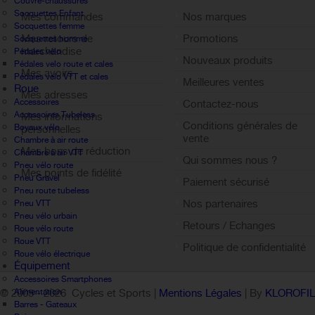
Couvre-chaussures
Socquettes Enfant
Mes commandes
Nos marques
Socquettes femme
Mes retours de
Promotions
Socquettes homme
marchandise
Pédales vélo
Nouveaux produits
Pédales velo route et cales
Mes avoirs
Pédales velo VTT et cales
Meilleures ventes
Roue
Mes adresses
Accessoires
Contactez-nous
Accessoires Tubeless
Mes informations
Conditions générales de
Boyaux vélo
personnelles
vente
Chambre à air route
Mes bons de réduction
Chambre à air VTT
Qui sommes nous ?
Pneu vélo route
Mes points de fidélité
Pneu Gravel
Paiement sécurisé
Sign out
Pneu route tubeless
Nos partenaires
Pneu VTT
Pneu vélo urbain
Retours / Echanges
Roue vélo route
Roue VTT
Politique de confidentialité
Roue vélo électrique
Équipement
Accessoires Smartphones
Alimentation
© 2005 -
2026 Cycles et Sports |
Mentions Légales
| By
KLOROFI
Barres - Gateaux