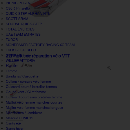
PICNIC POSTNL
Q36.5 Pinarello
QUICK-STEP ALPHA VINYL
SCOTT SRAM
SOUDAL QUICK-STEP
TOTAL ÉNERGIES
UAE TEAM EMIRATES
TUDOR
MONDRAKER FACTORY RACING XC TEAM
TREK SEGAFREDO
UCI World Tour
ZEFAL kit de réparation vélo VTT
WILLIER VITTORIA
Route
Femme
Bandana / Casquette
Collant / corsaire velo femme
Cuissard court à bretelles femme
Coupe-vent / Gilet femme
Cuissard court sans bretelles femme
Maillot vélo femme manches courtes
Maillot velo femme manches longues
Manchettes / Jambieres
Masque COVID19
Gants été
Gants hiver