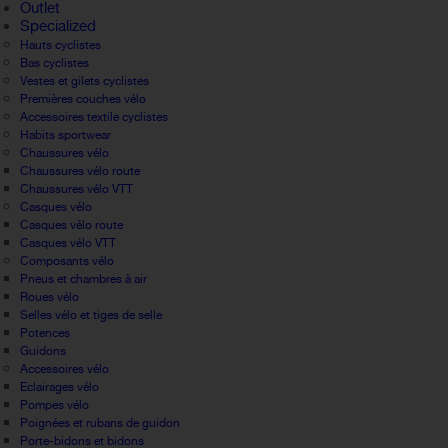
Outlet
Specialized
Hauts cyclistes
Bas cyclistes
Vestes et gilets cyclistes
Premières couches vélo
Accessoires textile cyclistes
Habits sportwear
Chaussures vélo
Chaussures vélo route
Chaussures vélo VTT
Casques vélo
Casques vélo route
Casques vélo VTT
Composants vélo
Pneus et chambres à air
Roues vélo
Selles vélo et tiges de selle
Potences
Guidons
Accessoires vélo
Eclairages vélo
Pompes vélo
Poignées et rubans de guidon
Porte-bidons et bidons