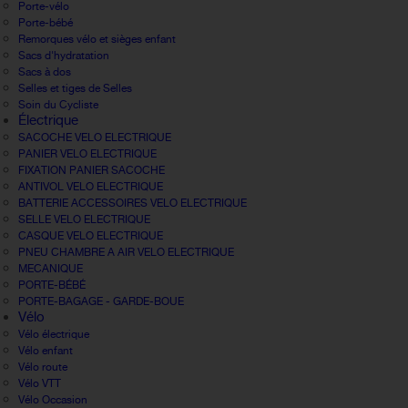
Porte-vélo
Porte-bébé
Remorques vélo et sièges enfant
Sacs d'hydratation
Sacs à dos
Selles et tiges de Selles
Soin du Cycliste
Électrique
SACOCHE VELO ELECTRIQUE
PANIER VELO ELECTRIQUE
FIXATION PANIER SACOCHE
ANTIVOL VELO ELECTRIQUE
BATTERIE ACCESSOIRES VELO ELECTRIQUE
SELLE VELO ELECTRIQUE
CASQUE VELO ELECTRIQUE
PNEU CHAMBRE A AIR VELO ELECTRIQUE
MECANIQUE
PORTE-BÉBÉ
PORTE-BAGAGE - GARDE-BOUE
Vélo
Vélo électrique
Vélo enfant
Vélo route
Vélo VTT
Vélo Occasion