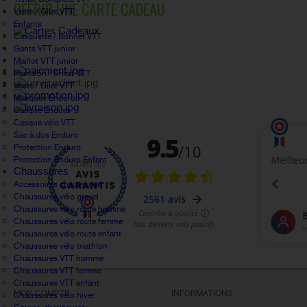
OFFRIR UNE CARTE CADEAU
Veste / Gilet VTT
Enfants
Casquette / Bonnet VTT
Gants VTT junior
Maillot VTT junior
Pantalon / Short VTT
Veste / Gilet VTT
Masques Enduro
Casque Enduro
Casque vélo VTT
Sac à dos Enduro
Protection Enduro
Protection Enduro Enfant
Chaussures
Accessoires chaussures
Chaussures vélo gravel
Chaussures vélo route homme
Chaussures vélo route femme
Chaussures vélo route enfant
Chaussures vélo triathlon
Chaussures VTT homme
Chaussures VTT femme
Chaussures VTT enfant
MON COMPTE
INFORMATIONS
Chaussures vélo hiver