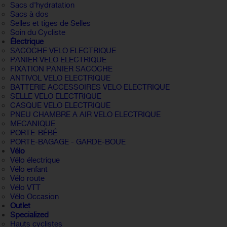
Sacs d'hydratation
Sacs à dos
Selles et tiges de Selles
Soin du Cycliste
Électrique
SACOCHE VELO ELECTRIQUE
PANIER VELO ELECTRIQUE
FIXATION PANIER SACOCHE
ANTIVOL VELO ELECTRIQUE
BATTERIE ACCESSOIRES VELO ELECTRIQUE
SELLE VELO ELECTRIQUE
CASQUE VELO ELECTRIQUE
PNEU CHAMBRE A AIR VELO ELECTRIQUE
MECANIQUE
PORTE-BÉBÉ
PORTE-BAGAGE - GARDE-BOUE
Vélo
Vélo électrique
Vélo enfant
Vélo route
Vélo VTT
Vélo Occasion
Outlet
Specialized
Hauts cyclistes