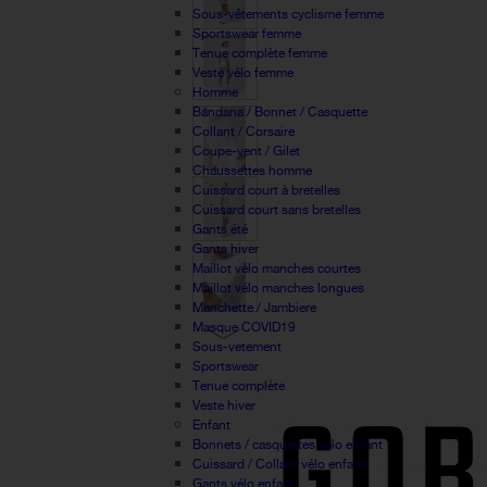
Sous-vêtements cyclisme femme
Sportswear femme
Tenue complète femme
Veste vélo femme
Homme
Bandana / Bonnet / Casquette
Collant / Corsaire
Coupe-vent / Gilet
Chaussettes homme
Cuissard court à bretelles
Cuissard court sans bretelles
Gants été
Gants hiver
Maillot vélo manches courtes
Maillot vélo manches longues
Manchette / Jambiere
Masque COVID19
Sous-vetement
Sportswear
Tenue complète
Veste hiver
Enfant
Bonnets / casquettes velo enfant
Cuissard / Collant vélo enfant
Gants vélo enfant