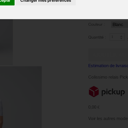
cepte
Changer mes préférences
polyvalence lors des
Taille :
Couleur :
Quantité :
Estimation de livrais
Colissimo relais Pic
0,00 €
Voir les autres mode