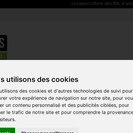
Livraison offerte dès 80€ d'achat | Free de
plète femme
>
GOBIK aerosuit femme Stratos Steel 2026
s utilisons des cookies
NOUVEAU !
tilisons des cookies et d'autres technologies de suivi pour
GOBIK AER
rer votre expérience de navigation sur notre site, pour vo
STRATOS ST
r un contenu personnalisé et des publicités ciblées, pour
Référence :
10-08-1
er le trafic de notre site et pour comprendre la provenanc
siteurs.
L’aerosuit Stratos 
route haute performa
aérodynamique tout en