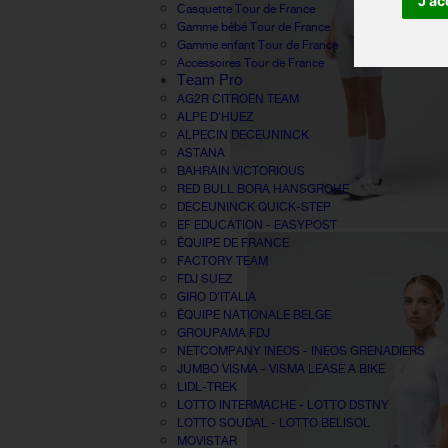
J'ac
Casquette Tour de France
Gamme bébé Tour de France
Gamme enfant Tour de France
Accessoires Tour de France
Team Pro
AG2R CITROËN TEAM
ALPE D'HUEZ
ALPECIN DECEUNINCK
ASTANA
BAHRAIN VICTORIOUS
RED BULL BORA HANSGROHE
DECEUNINCK QUICK-STEP
EF EDUCATION - EASYPOST
ÉQUIPE DE FRANCE
FACTORY TEAM
FDJ SUEZ
GIRO D'ITALIA
ÉQUIPE NATIONALE BELGE
GROUPAMA FDJ
NETCOMPANY INEOS - INEOS GRENADIERS
JUMBO VISMA - VISMA LEASE A BIKE
LIDL-TREK
LOTTO INTERMACHE - LOTTO DSTNY
LOTTO SOUDAL - LOTTO BELISOL
MOVISTAR