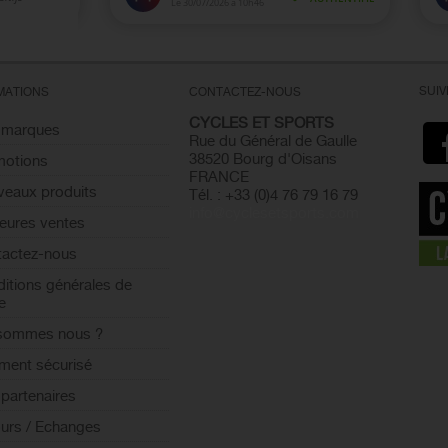
SUI
MATIONS
CONTACTEZ-NOUS
CYCLES ET SPORTS
 marques
Rue du Général de Gaulle
38520 Bourg d'Oisans
motions
FRANCE
eaux produits
Tél. : +33 (0)4 76 79 16 79
info@cyclesetsports.com
leures ventes
actez-nous
itions générales de
e
 sommes nous ?
ment sécurisé
partenaires
urs / Echanges