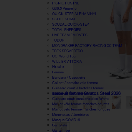
PICNIC POSTNL
Q36.5 Pinarello
QUICK-STEP ALPHA VINYL
SCOTT SRAM
SOUDAL QUICK-STEP
TOTAL ÉNERGIES
UAE TEAM EMIRATES
TUDOR
MONDRAKER FACTORY RACING XC TEAM
TREK SEGAFREDO
UCI World Tour
WILLIER VITTORIA
Route
Femme
Bandana / Casquette
Collant / corsaire velo femme
Cuissard court à bretelles femme
aerosuit femme Stratos Steel 2026
Coupe-vent / Gilet femme
Cuissard court sans bretelles femme
Maillot vélo femme manches courtes
Maillot velo femme manches longues
Manchettes / Jambieres
Masque COVID19
Gants été
Gants hiver