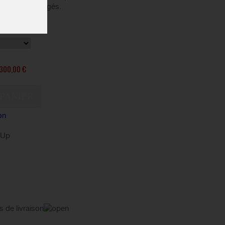
 efforts prolongés.
300,00 €
on
kUp
s de livraison