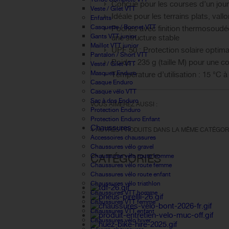
Conçue pour les courses d’un jour
Veste / Gilet VTT
Idéale pour les terrains plats, val
Enfants
Casquette / Bonnet VTT
Poches avec finition thermosoudée
Gants VTT junior
une structure stable
Maillot VTT junior
UPF 50 : Protection solaire optima
Pantalon / Short VTT
Poids : 235 g (taille M) pour une 
Veste / Gilet VTT
Masques Enduro
Température d’utilisation : 15 °C à
Casque Enduro
Casque vélo VTT
Sac à dos Enduro
VOUS AIMEREZ AUSSI :
Protection Enduro
Protection Enduro Enfant
Chaussures
4 AUTRES PRODUITS DANS LA MÊME CATÉGORI
Accessoires chaussures
Chaussures vélo gravel
CATÉGORIES
Chaussures vélo route homme
Chaussures vélo route femme
Chaussures vélo route enfant
Chaussures vélo triathlon
Chaussures VTT homme
Chaussures VTT femme
Chaussures VTT enfant
Chaussures vélo hiver