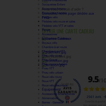
Couvre-chaussures
FAQ
Socquettes Enfant
Socquettes femme
Avez vous besoin d'aide ?
Socquettes homme
Consultez notre page dédiée aux
Pédales vélo
FAQ.
Pédales velo route et cales
Pédales velo VTT et cales
OFFRIR UNE CARTE CADEAU
Roue
Accessoires
Accessoires Tubeless
Boyaux vélo
Chambre à air route
Chambre à air VTT
Pneu vélo route
Pneu Gravel
Pneu route tubeless
Pneu VTT
Pneu vélo urbain
Roue vélo route
Roue VTT
Roue vélo électrique
Équipement
Accessoires Smartphones
Alimentation
Barres - Gateaux