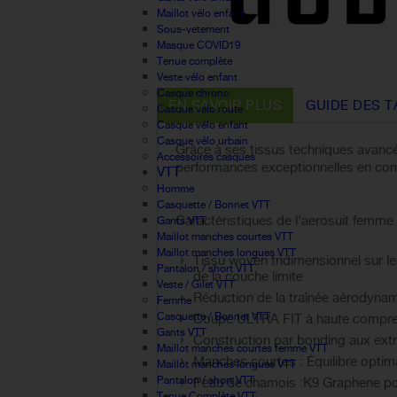
Maillot vélo enfant
Sous-vetement
Masque COVID19
Tenue complète
Veste vélo enfant
Casque chrono
EN SAVOIR PLUS
GUIDE DES T
Casque vélo route
Casque vélo enfant
Casque vélo urbain
Grâce à ses tissus techniques avancés
Accessoires casques
performances exceptionnelles en com
VTT
Homme
Casquette / Bonnet VTT
Caractéristiques de l'aerosuit femme
Gants VTT
Maillot manches courtes VTT
Maillot manches longues VTT
Tissu woven tridimensionnel sur le
Pantalon / short VTT
de la couche limite
Veste / Gilet VTT
Réduction de la traînée aérodynamiq
Femme
Casquette / Bonnet VTT
Coupe ULTRA FIT à haute compress
Gants VTT
Construction par bonding aux extr
Maillot manches courtes femme VTT
Manches courtes : Équilibre optim
Maillot manches longues VTT
Pantalon / short VTT
Peau de chamois :K9 Graphene pour
Tenue Complète VTT