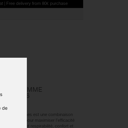
livery from 80€ purchase
OSUIT FEMME
us
EEL 2026
10-002
e de
Steel pour femmes est une combinaison
nce, conçue pour maximiser l’efficacité
 garantissant respirabilité, confort et