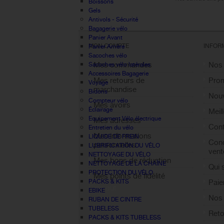
Boissons
Gels
Antivols - Sécurité
Bagagerie vélo
Panier Avant
MON COMPTE
INFOR
Panier Arrière
Sacoches vélo
Mes commandes
Nos
Sacoches vélo latérales
Accessoires Bagagerie
Mes retours de
Pro
Voyage
marchandise
Bidons
Nouv
Compteur vélo
Mes avoirs
Éclairage
Meil
Equipement Vélo électrique
Mes adresses
Cont
Entretien du vélo
Mes informations
LIQUIDE DE FREIN
Cond
personnelles
LUBRIFICATION DU VÉLO
vent
NETTOYAGE DU VÉLO
Mes bons de réduction
NETTOYAGE DE LA CHAÎNE
Qui
PROTECTION DU VÉLO
Mes points de fidélité
PACKS & KITS
Paie
Sign out
EBIKE
Nos 
RUBAN DE CINTRE
TUBELESS
Reto
PACKS & KITS TUBELESS