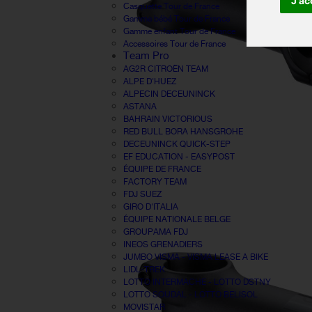
J'ac
Casquette Tour de France
Gamme bébé Tour de France
Gamme enfant Tour de France
Accessoires Tour de France
Team Pro
AG2R CITROËN TEAM
ALPE D'HUEZ
ALPECIN DECEUNINCK
ASTANA
BAHRAIN VICTORIOUS
RED BULL BORA HANSGROHE
DECEUNINCK QUICK-STEP
EF EDUCATION - EASYPOST
ÉQUIPE DE FRANCE
FACTORY TEAM
FDJ SUEZ
GIRO D'ITALIA
ÉQUIPE NATIONALE BELGE
GROUPAMA FDJ
INEOS GRENADIERS
JUMBO VISMA - VISMA LEASE A BIKE
LIDL-TREK
LOTTO INTERMACHE - LOTTO DSTNY
LOTTO SOUDAL - LOTTO BELISOL
MOVISTAR