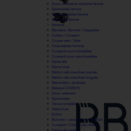
Sous-vêtements cyclisme femme
Sportswear femme
Tenue complète femme
Veste vélo femme
Homme
Bandana / Bonnet / Casquette
Collant / Corsaire
Coupe-vent / Gilet
Chaussettes homme
Cuissard court à bretelles
Cuissard court sans bretelles
Gants été
Gants hiver
Maillot vélo manches courtes
Maillot vélo manches longues
Manchette / Jambiere
Masque COVID19
Sous-vetement
Sportswear
Tenue complète
Veste hiver
Enfant
Bonnets / casquettes velo enfant
Cuissard / Collant vélo enfant
Gants vélo enfant