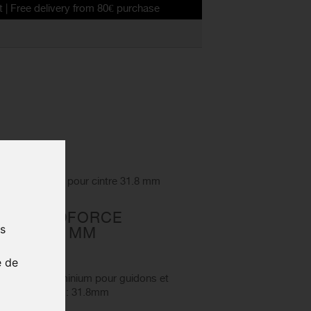
livery from 80€ purchase
 Roadforce 2 pour cintre 31.8 mm
CE ROADFORCE
us
TRE 31.8 MM
e de
ce II en aluminium pour guidons et
vélos de route : 31.8mm