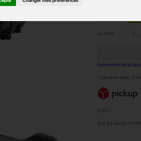
cepte
Changer mes préférences
Longueur
:
EN 
Disponibilité :
Quantité :
Estimation de livrais
Colissimo relais Pic
6,90 €
Voir les autres mode