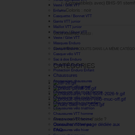
Compatible(s avec)
BHS-91 stemfi
Veste / Gilet VTT
Coloris : noir
Enfants
Casquette / Bonnet VTT
Gants VTT junior
Maillot VTT junior
Pantalon / Short VTT
VOUS AIMEREZ AUSSI :
Veste / Gilet VTT
Masques Enduro
Casque Enduro
30 AUTRES PRODUITS DANS LA MÊME CATÉGOR
Casque vélo VTT
Sac à dos Enduro
CATÉGORIES
Protection Enduro
Protection Enduro Enfant
Chaussures
Accessoires chaussures
Chaussures vélo gravel
Chaussures vélo route homme
Chaussures vélo route femme
Chaussures vélo route enfant
Chaussures vélo triathlon
FAQ
Chaussures VTT homme
Avez vous besoin d'aide ?
Chaussures VTT femme
Consultez notre page dédiée aux
Chaussures VTT enfant
FAQ.
Chaussures vélo hiver