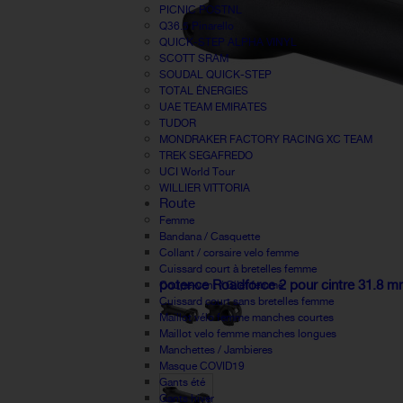
PICNIC POSTNL
Q36.5 Pinarello
QUICK-STEP ALPHA VINYL
SCOTT SRAM
SOUDAL QUICK-STEP
TOTAL ÉNERGIES
UAE TEAM EMIRATES
TUDOR
MONDRAKER FACTORY RACING XC TEAM
TREK SEGAFREDO
UCI World Tour
WILLIER VITTORIA
Route
Femme
Bandana / Casquette
Collant / corsaire velo femme
Cuissard court à bretelles femme
potence Roadforce 2 pour cintre 31.8 
Coupe-vent / Gilet femme
Cuissard court sans bretelles femme
Maillot vélo femme manches courtes
Maillot velo femme manches longues
Manchettes / Jambieres
Masque COVID19
Gants été
Gants hiver