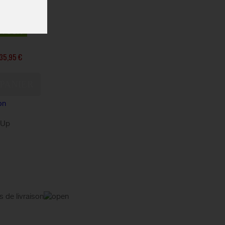
STOCK
35,95 €
on
kUp
s de livraison