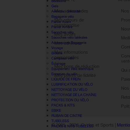
MON COMPTE
INFOR
Boissons
Gels
Mes commandes
Nos
Antivols - Sécurité
Bagagerie vélo
Mes retours de
Pro
Panier Avant
marchandise
Panier Arrière
Nouv
Sacoches vélo
Mes avoirs
Sacoches vélo latérales
Meil
Accessoires Bagagerie
Mes adresses
Cont
Voyage
Mes informations
Bidons
Cond
personnelles
Compteur vélo
vent
Éclairage
Mes bons de réduction
Equipement Vélo électrique
Qui
Entretien du vélo
Mes points de fidélité
Paie
LIQUIDE DE FREIN
Sign out
LUBRIFICATION DU VÉLO
Nos 
NETTOYAGE DU VÉLO
NETTOYAGE DE LA CHAÎNE
Reto
PROTECTION DU VÉLO
PACKS & KITS
Poli
EBIKE
RUBAN DE CINTRE
TUBELESS
© 2005 -
2026 Cycles et Sports |
Mentio
PACKS & KITS TUBELESS