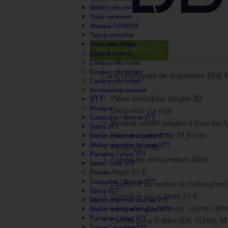
Maillot vélo enfant
Sous-vetement
Masque COVID19
Tenue complète
Veste vélo enfant
EN SAVOIR PLUS
Casque chrono
Casque vélo route
Casque vélo enfant
Caractéristiques de la potence BBB 
Casque vélo urbain
Accessoires casques
VTT
Pièce monobloc forgée 3D
Homme
Déco noir sur noir
Casquette / Bonnet VTT
Produit certifié adapté à tous les 
Gants VTT
Pour les cintres de 31,8 mm
Maillot manches courtes VTT
Maillot manches longues VTT
Poids (g) : 162
Pantalon / short VTT
Fabriqués enAluminium 6061
Veste / Gilet VTT
Angle (°) 6
Femme
Casquette / Bonnet VTT
Diamètre au centre du cintre (mm)
Gants VTT
Diamètre pivot (mm) 21.8
Maillot manches courtes VTT
Longueur de potence : 45mm, 
Maillot manches longues VTT
Pantalon / short VTT
Certifié pour
E-Bike (EN 15194), M
Tenue Complète VTT