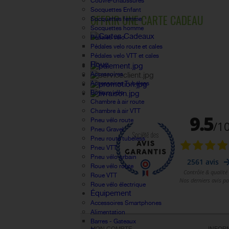
Couvre-chaussures
Socquettes Enfant
OFFRIR UNE CARTE CADEAU
Socquettes femme
Socquettes homme
Pédales vélo
Pédales velo route et cales
Pédales velo VTT et cales
Roue
Accessoires
Accessoires Tubeless
Boyaux vélo
Chambre à air route
Chambre à air VTT
Pneu vélo route
Pneu Gravel
Pneu route tubeless
Pneu VTT
Pneu vélo urbain
Roue vélo route
Roue VTT
Roue vélo électrique
Équipement
Accessoires Smartphones
Alimentation
Barres - Gateaux