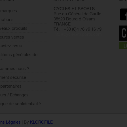
MATIONS
CONTACTEZ-NOUS
CYCLES ET SPORTS
 marques
Rue du Général de Gaulle
38520 Bourg d'Oisans
motions
FRANCE
eaux produits
Tél. : +33 (0)4 76 79 16 79
info@cyclesetsports.com
leures ventes
actez-nous
itions générales de
e
 sommes nous ?
ment sécurisé
partenaires
urs / Echanges
tique de confidentialité
ns Légales
| By
KLOROFILE