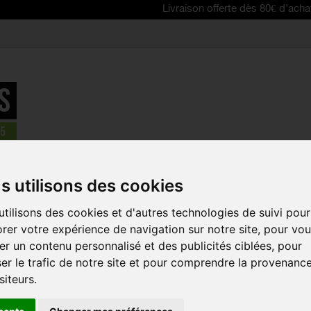
Livraison offerte dès 80€ d'achat | Free de
otence - Cintre - Direction - Ruban guidon - Poignée
>
BBB potence
s utilisons des cookies
tilisons des cookies et d'autres technologies de suivi pour
BBB POTEN
rer votre expérience de navigation sur notre site, pour vo
2 POUR CIN
r un contenu personnalisé et des publicités ciblées, pour
Référence :
BHS-08
er le trafic de notre site et pour comprendre la provenanc
siteurs.
Potence BBB RoadFor
cintres standard de 