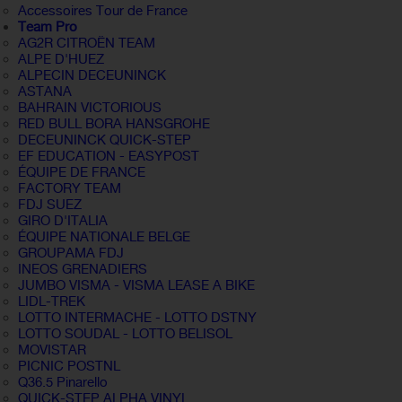
Accessoires Tour de France
Team Pro
AG2R CITROËN TEAM
ALPE D'HUEZ
ALPECIN DECEUNINCK
ASTANA
BAHRAIN VICTORIOUS
RED BULL BORA HANSGROHE
DECEUNINCK QUICK-STEP
EF EDUCATION - EASYPOST
ÉQUIPE DE FRANCE
FACTORY TEAM
FDJ SUEZ
GIRO D'ITALIA
ÉQUIPE NATIONALE BELGE
GROUPAMA FDJ
INEOS GRENADIERS
JUMBO VISMA - VISMA LEASE A BIKE
LIDL-TREK
LOTTO INTERMACHE - LOTTO DSTNY
LOTTO SOUDAL - LOTTO BELISOL
MOVISTAR
PICNIC POSTNL
Q36.5 Pinarello
QUICK-STEP ALPHA VINYL