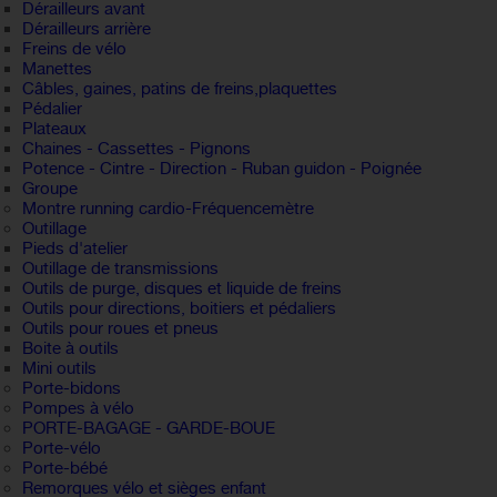
Dérailleurs avant
Dérailleurs arrière
Freins de vélo
Manettes
Câbles, gaines, patins de freins,plaquettes
Pédalier
Plateaux
Chaines - Cassettes - Pignons
Potence - Cintre - Direction - Ruban guidon - Poignée
Groupe
Montre running cardio-Fréquencemètre
Outillage
Pieds d'atelier
Outillage de transmissions
Outils de purge, disques et liquide de freins
Outils pour directions, boitiers et pédaliers
Outils pour roues et pneus
Boite à outils
Mini outils
Porte-bidons
Pompes à vélo
PORTE-BAGAGE - GARDE-BOUE
Porte-vélo
Porte-bébé
Remorques vélo et sièges enfant