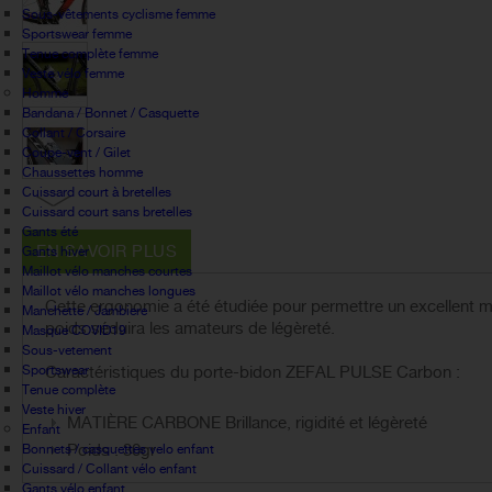
Sous-vêtements cyclisme femme
Sportswear femme
Tenue complète femme
Veste vélo femme
Homme
Bandana / Bonnet / Casquette
Collant / Corsaire
Coupe-vent / Gilet
Chaussettes homme
Cuissard court à bretelles
Cuissard court sans bretelles
Gants été
EN SAVOIR PLUS
Gants hiver
Maillot vélo manches courtes
Maillot vélo manches longues
Cette ergonomie a été étudiée pour permettre un excellent 
Manchette / Jambiere
poids séduira les amateurs de légèreté.
Masque COVID19
Sous-vetement
Sportswear
Caractéristiques du porte-bidon ZEFAL PULSE Carbon :
Tenue complète
Veste hiver
MATIÈRE CARBONE Brillance, rigidité et légèreté
Enfant
Poids : 30gr
Bonnets / casquettes velo enfant
Cuissard / Collant vélo enfant
Gants vélo enfant