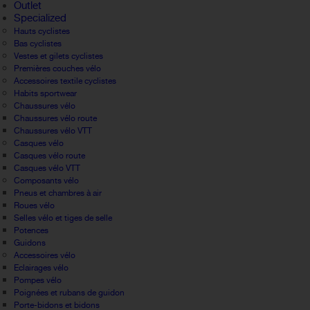
Outlet
Specialized
Hauts cyclistes
Bas cyclistes
Vestes et gilets cyclistes
Premières couches vélo
Accessoires textile cyclistes
Habits sportwear
Chaussures vélo
Chaussures vélo route
Chaussures vélo VTT
Casques vélo
Casques vélo route
Casques vélo VTT
Composants vélo
Pneus et chambres à air
Roues vélo
Selles vélo et tiges de selle
Potences
Guidons
Accessoires vélo
Eclairages vélo
Pompes vélo
Poignées et rubans de guidon
Porte-bidons et bidons