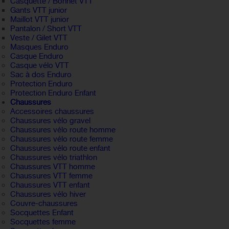
Casquette / Bonnet VTT
Gants VTT junior
Maillot VTT junior
Pantalon / Short VTT
Veste / Gilet VTT
Masques Enduro
Casque Enduro
Casque vélo VTT
Sac à dos Enduro
Protection Enduro
Protection Enduro Enfant
Chaussures
Accessoires chaussures
Chaussures vélo gravel
Chaussures vélo route homme
Chaussures vélo route femme
Chaussures vélo route enfant
Chaussures vélo triathlon
Chaussures VTT homme
Chaussures VTT femme
Chaussures VTT enfant
Chaussures vélo hiver
Couvre-chaussures
Socquettes Enfant
Socquettes femme