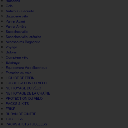
Boissons
Gels
Antivols - Sécurité
Bagagerie vélo
Panier Avant
Panier Arrière
Sacoches vélo
Sacoches vélo latérales
Accessoires Bagagerie
Voyage
Bidons
Compteur vélo
Éclairage
Equipement Vélo électrique
Entretien du vélo
LIQUIDE DE FREIN
LUBRIFICATION DU VÉLO
NETTOYAGE DU VÉLO
NETTOYAGE DE LA CHAÎNE
PROTECTION DU VÉLO
PACKS & KITS
EBIKE
RUBAN DE CINTRE
TUBELESS
PACKS & KITS TUBELESS