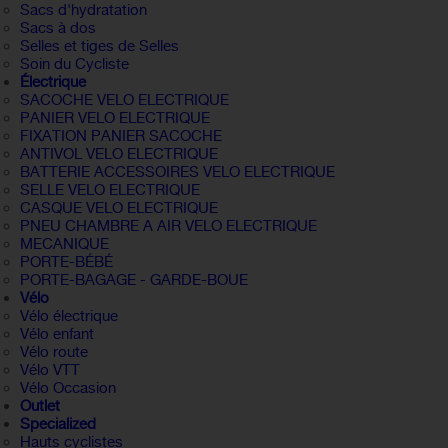
Sacs d'hydratation
Sacs à dos
Selles et tiges de Selles
Soin du Cycliste
Électrique
SACOCHE VELO ELECTRIQUE
PANIER VELO ELECTRIQUE
FIXATION PANIER SACOCHE
ANTIVOL VELO ELECTRIQUE
BATTERIE ACCESSOIRES VELO ELECTRIQUE
SELLE VELO ELECTRIQUE
CASQUE VELO ELECTRIQUE
PNEU CHAMBRE A AIR VELO ELECTRIQUE
MECANIQUE
PORTE-BÉBÉ
PORTE-BAGAGE - GARDE-BOUE
Vélo
Vélo électrique
Vélo enfant
Vélo route
Vélo VTT
Vélo Occasion
Outlet
Specialized
Hauts cyclistes