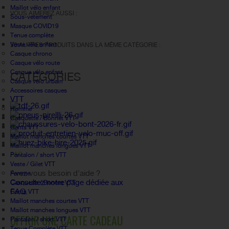
Maillot vélo enfant
VOUS AIMEREZ AUSSI :
Sous-vetement
Masque COVID19
Tenue complète
Veste vélo enfant
30 AUTRES PRODUITS DANS LA MÊME CATÉGORIE :
Casque chrono
Casque vélo route
Casque vélo enfant
CATÉGORIES
Casque vélo urbain
Accessoires casques
VTT
Homme
Casquette / Bonnet VTT
Gants VTT
Maillot manches courtes VTT
Maillot manches longues VTT
FAQ
Pantalon / short VTT
Veste / Gilet VTT
Avez vous besoin d'aide ?
Femme
Consultez notre page dédiée aux
Casquette / Bonnet VTT
FAQ.
Gants VTT
Maillot manches courtes VTT
Maillot manches longues VTT
OFFRIR UNE CARTE CADEAU
Pantalon / short VTT
Tenue Complète VTT