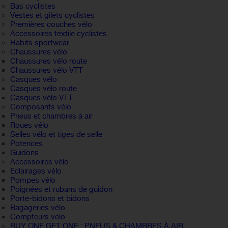
Bas cyclistes
Vestes et gilets cyclistes
Premières couches vélo
Accessoires textile cyclistes
Habits sportwear
Chaussures vélo
Chaussures vélo route
Chaussures vélo VTT
Casques vélo
Casques vélo route
Casques vélo VTT
Composants vélo
Pneus et chambres à air
Roues vélo
Selles vélo et tiges de selle
Potences
Guidons
Accessoires vélo
Eclairages vélo
Pompes vélo
Poignées et rubans de guidon
Porte-bidons et bidons
Bagageries vélo
Compteurs velo
BUY ONE GET ONE : PNEUS & CHAMBRES À AIR