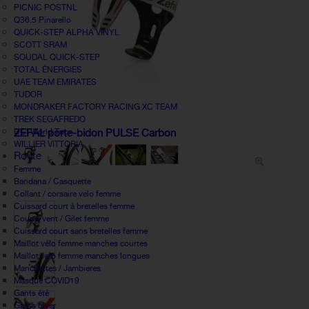
PICNIC POSTNL
Q36.5 Pinarello
QUICK-STEP ALPHA VINYL
SCOTT SRAM
SOUDAL QUICK-STEP
TOTAL ÉNERGIES
UAE TEAM EMIRATES
TUDOR
MONDRAKER FACTORY RACING XC TEAM
TREK SEGAFREDO
UCI World Tour
ZEFAL porte-bidon PULSE Carbon
WILLIER VITTORIA
Route
Femme
Bandana / Casquette
Collant / corsaire velo femme
Cuissard court à bretelles femme
Coupe-vent / Gilet femme
Cuissard court sans bretelles femme
Maillot vélo femme manches courtes
Maillot velo femme manches longues
Manchettes / Jambieres
Masque COVID19
Gants été
Gants hiver