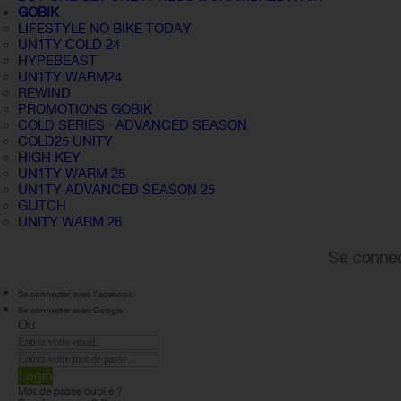
GOBIK
LIFESTYLE NO BIKE TODAY
UN1TY COLD 24
HYPEBEAST
UN1TY WARM24
REWIND
PROMOTIONS GOBIK
COLD SERIES · ADVANCED SEASON
COLD25 UNITY
HIGH KEY
UN1TY WARM 25
UN1TY ADVANCED SEASON 25
GLITCH
UNITY WARM 26
Se connec
Se connecter avec Facebook
Se connecter avec Google
Ou
Login
Mot de passe oublié ?