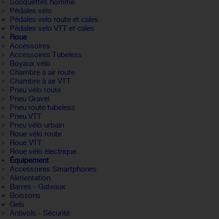
Socquettes homme
Pédales vélo
Pédales velo route et cales
Pédales velo VTT et cales
Roue
Accessoires
Accessoires Tubeless
Boyaux vélo
Chambre à air route
Chambre à air VTT
Pneu vélo route
Pneu Gravel
Pneu route tubeless
Pneu VTT
Pneu vélo urbain
Roue vélo route
Roue VTT
Roue vélo électrique
Équipement
Accessoires Smartphones
Alimentation
Barres - Gateaux
Boissons
Gels
Antivols - Sécurité