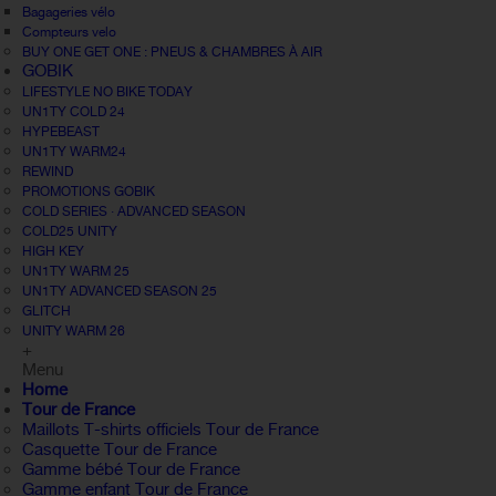
Bagageries vélo
Compteurs velo
BUY ONE GET ONE : PNEUS & CHAMBRES À AIR
GOBIK
LIFESTYLE NO BIKE TODAY
UN1TY COLD 24
HYPEBEAST
UN1TY WARM24
REWIND
PROMOTIONS GOBIK
COLD SERIES · ADVANCED SEASON
COLD25 UNITY
HIGH KEY
UN1TY WARM 25
UN1TY ADVANCED SEASON 25
GLITCH
UNITY WARM 26
+
Menu
Home
Tour de France
Maillots T-shirts officiels Tour de France
Casquette Tour de France
Gamme bébé Tour de France
Gamme enfant Tour de France