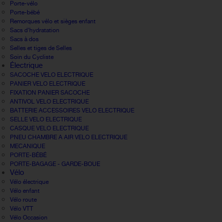
Porte-vélo
Porte-bébé
Remorques vélo et sièges enfant
Sacs d'hydratation
Sacs à dos
Selles et tiges de Selles
Soin du Cycliste
Électrique
SACOCHE VELO ELECTRIQUE
PANIER VELO ELECTRIQUE
FIXATION PANIER SACOCHE
ANTIVOL VELO ELECTRIQUE
BATTERIE ACCESSOIRES VELO ELECTRIQUE
SELLE VELO ELECTRIQUE
CASQUE VELO ELECTRIQUE
PNEU CHAMBRE A AIR VELO ELECTRIQUE
MECANIQUE
PORTE-BÉBÉ
PORTE-BAGAGE - GARDE-BOUE
Vélo
Vélo électrique
Vélo enfant
Vélo route
Vélo VTT
Vélo Occasion