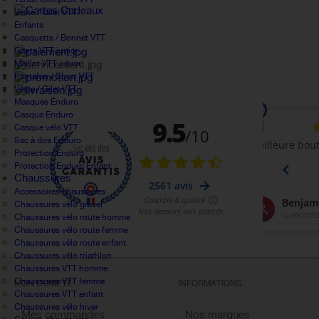
Veste / Gilet VTT
Enfants
Casquette / Bonnet VTT
Gants VTT junior
Maillot VTT junior
Pantalon / Short VTT
Veste / Gilet VTT
Masques Enduro
Casque Enduro
Casque vélo VTT
Sac à dos Enduro
Protection Enduro
Protection Enduro Enfant
Chaussures
Accessoires chaussures
Chaussures vélo gravel
Chaussures vélo route homme
Chaussures vélo route femme
Chaussures vélo route enfant
Chaussures vélo triathlon
Chaussures VTT homme
Chaussures VTT femme
MON COMPTE
INFORMATIONS
Chaussures VTT enfant
Chaussures vélo hiver
Mes commandes
Nos marques