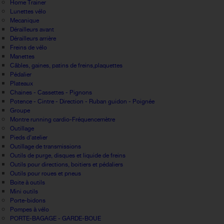
Home Trainer
Lunettes vélo
Mecanique
Dérailleurs avant
Dérailleurs arrière
Freins de vélo
Manettes
Câbles, gaines, patins de freins,plaquettes
Pédalier
Plateaux
Chaines - Cassettes - Pignons
Potence - Cintre - Direction - Ruban guidon - Poignée
Groupe
Montre running cardio-Fréquencemètre
Outillage
Pieds d'atelier
Outillage de transmissions
Outils de purge, disques et liquide de freins
Outils pour directions, boitiers et pédaliers
Outils pour roues et pneus
Boite à outils
Mini outils
Porte-bidons
Pompes à vélo
PORTE-BAGAGE - GARDE-BOUE