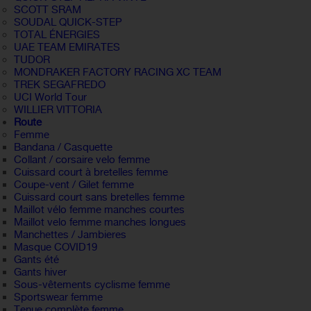
SCOTT SRAM
SOUDAL QUICK-STEP
TOTAL ÉNERGIES
UAE TEAM EMIRATES
TUDOR
MONDRAKER FACTORY RACING XC TEAM
TREK SEGAFREDO
UCI World Tour
WILLIER VITTORIA
Route
Femme
Bandana / Casquette
Collant / corsaire velo femme
Cuissard court à bretelles femme
Coupe-vent / Gilet femme
Cuissard court sans bretelles femme
Maillot vélo femme manches courtes
Maillot velo femme manches longues
Manchettes / Jambieres
Masque COVID19
Gants été
Gants hiver
Sous-vêtements cyclisme femme
Sportswear femme
Tenue complète femme