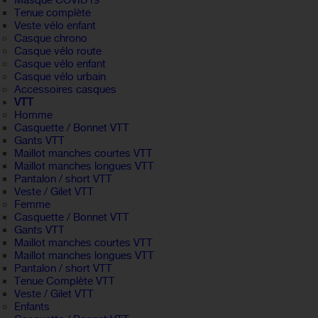
Masque COVID19
Tenue complète
Veste vélo enfant
Casque chrono
Casque vélo route
Casque vélo enfant
Casque vélo urbain
Accessoires casques
VTT
Homme
Casquette / Bonnet VTT
Gants VTT
Maillot manches courtes VTT
Maillot manches longues VTT
Pantalon / short VTT
Veste / Gilet VTT
Femme
Casquette / Bonnet VTT
Gants VTT
Maillot manches courtes VTT
Maillot manches longues VTT
Pantalon / short VTT
Tenue Complète VTT
Veste / Gilet VTT
Enfants