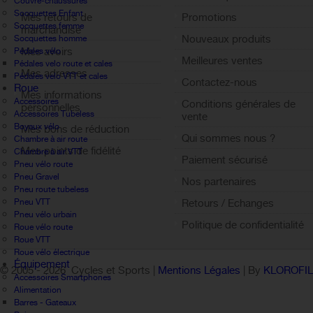
Couvre-chaussures
Socquettes Enfant
Mes retours de
Promotions
Socquettes femme
marchandise
Nouveaux produits
Socquettes homme
Mes avoirs
Pédales vélo
Meilleures ventes
Pédales velo route et cales
Mes adresses
Pédales velo VTT et cales
Contactez-nous
Roue
Mes informations
Accessoires
Conditions générales de
personnelles
Accessoires Tubeless
vente
Boyaux vélo
Mes bons de réduction
Qui sommes nous ?
Chambre à air route
Mes points de fidélité
Chambre à air VTT
Paiement sécurisé
Pneu vélo route
Sign out
Pneu Gravel
Nos partenaires
Pneu route tubeless
Pneu VTT
Retours / Echanges
Pneu vélo urbain
Politique de confidentialité
Roue vélo route
Roue VTT
Roue vélo électrique
Équipement
© 2005 -
2026 Cycles et Sports |
Mentions Légales
| By
KLOROFI
Accessoires Smartphones
Alimentation
Barres - Gateaux