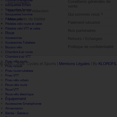
Couvre-chaussures
Conditions générales de
personnelles
Socquettes Enfant
vente
Socquettes femme
Mes bons de réduction
Qui sommes nous ?
Socquettes homme
Mes points de fidélité
Pédales vélo
Paiement sécurisé
Pédales velo route et cales
Sign out
Pédales velo VTT et cales
Nos partenaires
Roue
Accessoires
Retours / Echanges
Accessoires Tubeless
Politique de confidentialité
Boyaux vélo
Chambre à air route
Chambre à air VTT
Pneu vélo route
© 2005 -
2026 Cycles et Sports |
Mentions Légales
| By
KLOROFI
Pneu Gravel
Pneu route tubeless
Pneu VTT
Pneu vélo urbain
Roue vélo route
Roue VTT
Roue vélo électrique
Équipement
Accessoires Smartphones
Alimentation
Barres - Gateaux