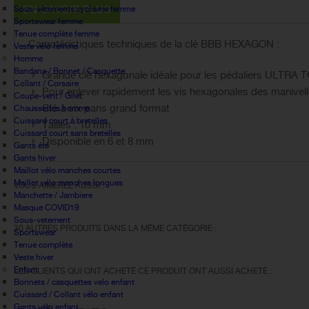
EN SAVOIR PLUS
Sous-vêtements cyclisme femme
Sportswear femme
Tenue complète femme
Caractéristiques techniques de la clé BBB HEXAGON :
Veste vélo femme
Homme
Bandana / Bonnet / Casquette
Grande clé hexagonale idéale pour les pédaliers ULTRA
Collant / Corsaire
Pour enlever rapidement les vis hexagonales des manivel
Coupe-vent / Gilet
Clé à six pans grand format
Chaussettes homme
Cuissard court à bretelles
Tailles : 10 mm
Cuissard court sans bretelles
Disponible en 6 et 8 mm
Gants été
Gants hiver
Maillot vélo manches courtes
Maillot vélo manches longues
VOUS AIMEREZ AUSSI :
Manchette / Jambiere
Masque COVID19
Sous-vetement
30 AUTRES PRODUITS DANS LA MÊME CATÉGORIE :
Sportswear
Tenue complète
Veste hiver
Enfant
LES CLIENTS QUI ONT ACHETÉ CE PRODUIT ONT AUSSI ACHETÉ :
Bonnets / casquettes velo enfant
Cuissard / Collant vélo enfant
Gants vélo enfant