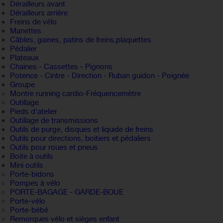
Dérailleurs avant
Dérailleurs arrière
Freins de vélo
Manettes
Câbles, gaines, patins de freins,plaquettes
Pédalier
Plateaux
Chaines - Cassettes - Pignons
Potence - Cintre - Direction - Ruban guidon - Poignée
Groupe
Montre running cardio-Fréquencemètre
Outillage
Pieds d'atelier
Outillage de transmissions
Outils de purge, disques et liquide de freins
Outils pour directions, boitiers et pédaliers
Outils pour roues et pneus
Boite à outils
Mini outils
Porte-bidons
Pompes à vélo
PORTE-BAGAGE - GARDE-BOUE
Porte-vélo
Porte-bébé
Remorques vélo et sièges enfant