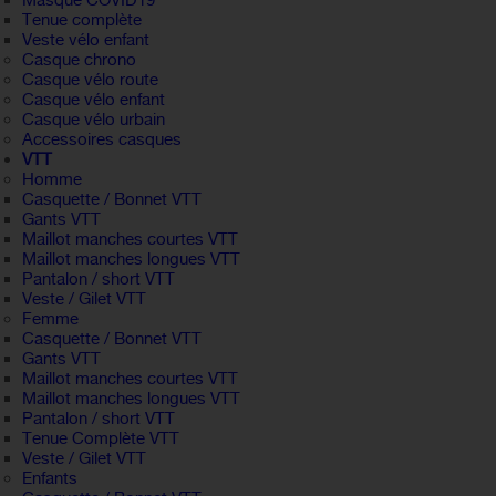
Masque COVID19
Tenue complète
Veste vélo enfant
Casque chrono
Casque vélo route
Casque vélo enfant
Casque vélo urbain
Accessoires casques
VTT
Homme
Casquette / Bonnet VTT
Gants VTT
Maillot manches courtes VTT
Maillot manches longues VTT
Pantalon / short VTT
Veste / Gilet VTT
Femme
Casquette / Bonnet VTT
Gants VTT
Maillot manches courtes VTT
Maillot manches longues VTT
Pantalon / short VTT
Tenue Complète VTT
Veste / Gilet VTT
Enfants