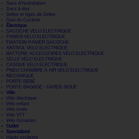
Sacs d'hydratation
Sacs à dos
Selles et tiges de Selles
Soin du Cycliste
Électrique
SACOCHE VELO ELECTRIQUE
PANIER VELO ELECTRIQUE
FIXATION PANIER SACOCHE
ANTIVOL VELO ELECTRIQUE
BATTERIE ACCESSOIRES VELO ELECTRIQUE
SELLE VELO ELECTRIQUE
CASQUE VELO ELECTRIQUE
PNEU CHAMBRE A AIR VELO ELECTRIQUE
MECANIQUE
PORTE-BÉBÉ
PORTE-BAGAGE - GARDE-BOUE
Vélo
Vélo électrique
Vélo enfant
Vélo route
Vélo VTT
Vélo Occasion
Outlet
Specialized
Hauts cyclistes