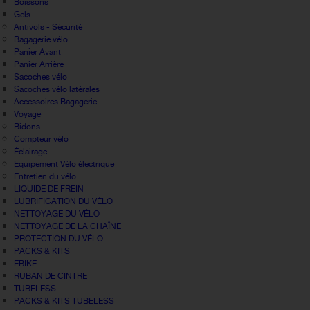
Boissons
Gels
Antivols - Sécurité
Bagagerie vélo
Panier Avant
Panier Arrière
Sacoches vélo
Sacoches vélo latérales
Accessoires Bagagerie
Voyage
Bidons
Compteur vélo
Éclairage
Equipement Vélo électrique
Entretien du vélo
LIQUIDE DE FREIN
LUBRIFICATION DU VÉLO
NETTOYAGE DU VÉLO
NETTOYAGE DE LA CHAÎNE
PROTECTION DU VÉLO
PACKS & KITS
EBIKE
RUBAN DE CINTRE
TUBELESS
PACKS & KITS TUBELESS