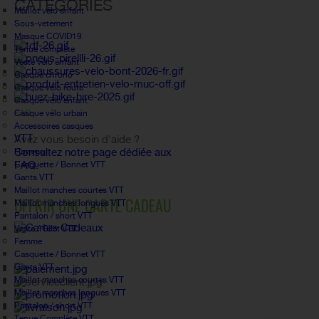
CATÉGORIES
Maillot vélo enfant
Sous-vetement
Masque COVID19
Tenue complète
Veste vélo enfant
Casque chrono
Casque vélo route
Casque vélo enfant
Casque vélo urbain
FAQ
Accessoires casques
VTT
Avez vous besoin d'aide ?
Consultez notre page dédiée aux
Homme
FAQ.
Casquette / Bonnet VTT
Gants VTT
Maillot manches courtes VTT
OFFRIR UNE CARTE CADEAU
Maillot manches longues VTT
Pantalon / short VTT
Veste / Gilet VTT
Femme
Casquette / Bonnet VTT
Gants VTT
Maillot manches courtes VTT
Maillot manches longues VTT
Pantalon / short VTT
Tenue Complète VTT