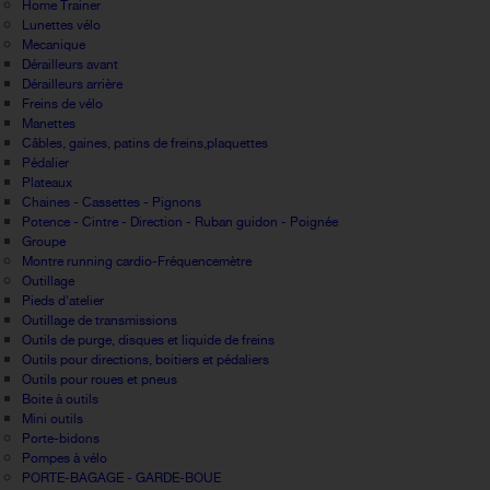
Home Trainer
Lunettes vélo
Mecanique
Dérailleurs avant
Dérailleurs arrière
Freins de vélo
Manettes
Câbles, gaines, patins de freins,plaquettes
Pédalier
Plateaux
Chaines - Cassettes - Pignons
Potence - Cintre - Direction - Ruban guidon - Poignée
Groupe
Montre running cardio-Fréquencemètre
Outillage
Pieds d'atelier
Outillage de transmissions
Outils de purge, disques et liquide de freins
Outils pour directions, boitiers et pédaliers
Outils pour roues et pneus
Boite à outils
Mini outils
Porte-bidons
Pompes à vélo
PORTE-BAGAGE - GARDE-BOUE