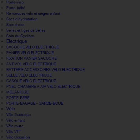
Porte-vélo
Porte-bébé
Remorques vélo et sièges enfant
Sacs d'hydratation
Sacs à dos
Selles et tiges de Selles
Soin du Cycliste
Électrique
SACOCHE VELO ELECTRIQUE
PANIER VELO ELECTRIQUE
FIXATION PANIER SACOCHE
ANTIVOL VELO ELECTRIQUE
BATTERIE ACCESSOIRES VELO ELECTRIQUE
SELLE VELO ELECTRIQUE
CASQUE VELO ELECTRIQUE
PNEU CHAMBRE A AIR VELO ELECTRIQUE
MECANIQUE
PORTE-BÉBÉ
PORTE-BAGAGE - GARDE-BOUE
Vélo
Vélo électrique
Vélo enfant
Vélo route
Vélo VTT
Vélo Occasion