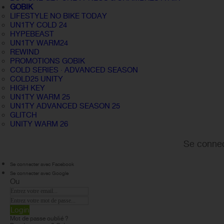
GOBIK
LIFESTYLE NO BIKE TODAY
UN1TY COLD 24
HYPEBEAST
UN1TY WARM24
REWIND
PROMOTIONS GOBIK
COLD SERIES · ADVANCED SEASON
COLD25 UNITY
HIGH KEY
UN1TY WARM 25
UN1TY ADVANCED SEASON 25
GLITCH
UNITY WARM 26
Se connec
Se connecter avec Facebook
Se connecter avec Google
Ou
Login
Mot de passe oublié ?