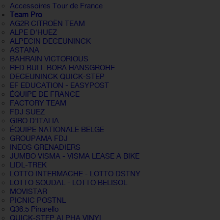
Accessoires Tour de France
Team Pro
AG2R CITROËN TEAM
ALPE D'HUEZ
ALPECIN DECEUNINCK
ASTANA
BAHRAIN VICTORIOUS
RED BULL BORA HANSGROHE
DECEUNINCK QUICK-STEP
EF EDUCATION - EASYPOST
ÉQUIPE DE FRANCE
FACTORY TEAM
FDJ SUEZ
GIRO D'ITALIA
ÉQUIPE NATIONALE BELGE
GROUPAMA FDJ
INEOS GRENADIERS
JUMBO VISMA - VISMA LEASE A BIKE
LIDL-TREK
LOTTO INTERMACHE - LOTTO DSTNY
LOTTO SOUDAL - LOTTO BELISOL
MOVISTAR
PICNIC POSTNL
Q36.5 Pinarello
QUICK-STEP ALPHA VINYL