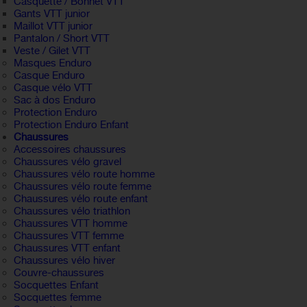
Casquette / Bonnet VTT
Gants VTT junior
Maillot VTT junior
Pantalon / Short VTT
Veste / Gilet VTT
Masques Enduro
Casque Enduro
Casque vélo VTT
Sac à dos Enduro
Protection Enduro
Protection Enduro Enfant
Chaussures
Accessoires chaussures
Chaussures vélo gravel
Chaussures vélo route homme
Chaussures vélo route femme
Chaussures vélo route enfant
Chaussures vélo triathlon
Chaussures VTT homme
Chaussures VTT femme
Chaussures VTT enfant
Chaussures vélo hiver
Couvre-chaussures
Socquettes Enfant
Socquettes femme