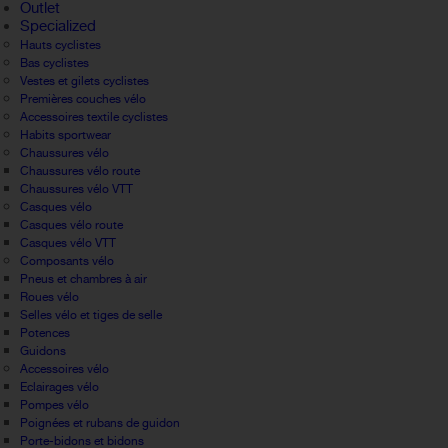
Outlet
Specialized
Hauts cyclistes
Bas cyclistes
Vestes et gilets cyclistes
Premières couches vélo
Accessoires textile cyclistes
Habits sportwear
Chaussures vélo
Chaussures vélo route
Chaussures vélo VTT
Casques vélo
Casques vélo route
Casques vélo VTT
Composants vélo
Pneus et chambres à air
Roues vélo
Selles vélo et tiges de selle
Potences
Guidons
Accessoires vélo
Eclairages vélo
Pompes vélo
Poignées et rubans de guidon
Porte-bidons et bidons