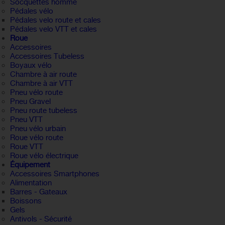
Socquettes homme
Pédales vélo
Pédales velo route et cales
Pédales velo VTT et cales
Roue
Accessoires
Accessoires Tubeless
Boyaux vélo
Chambre à air route
Chambre à air VTT
Pneu vélo route
Pneu Gravel
Pneu route tubeless
Pneu VTT
Pneu vélo urbain
Roue vélo route
Roue VTT
Roue vélo électrique
Équipement
Accessoires Smartphones
Alimentation
Barres - Gateaux
Boissons
Gels
Antivols - Sécurité