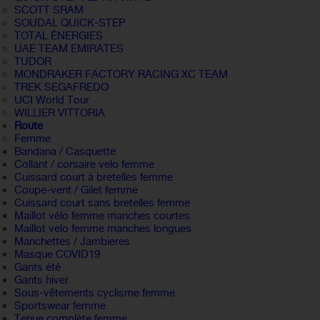
SCOTT SRAM
SOUDAL QUICK-STEP
TOTAL ÉNERGIES
UAE TEAM EMIRATES
TUDOR
MONDRAKER FACTORY RACING XC TEAM
TREK SEGAFREDO
UCI World Tour
WILLIER VITTORIA
Route
Femme
Bandana / Casquette
Collant / corsaire velo femme
Cuissard court à bretelles femme
Coupe-vent / Gilet femme
Cuissard court sans bretelles femme
Maillot vélo femme manches courtes
Maillot velo femme manches longues
Manchettes / Jambieres
Masque COVID19
Gants été
Gants hiver
Sous-vêtements cyclisme femme
Sportswear femme
Tenue complète femme