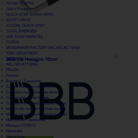
PICNIC POSTNL
Q36.5 Pinarello
QUICK-STEP ALPHA VINYL
SCOTT SRAM
SOUDAL QUICK-STEP
TOTAL ÉNERGIES
UAE TEAM EMIRATES
TUDOR
MONDRAKER FACTORY RACING XC TEAM
TREK SEGAFREDO
UCI World Tour
BBB Clé Hexagon 10mm
WILLIER VITTORIA
Route
Femme
Bandana / Casquette
Collant / corsaire velo femme
Cuissard court à bretelles femme
Coupe-vent / Gilet femme
Cuissard court sans bretelles femme
Maillot vélo femme manches courtes
Maillot velo femme manches longues
Manchettes / Jambieres
Masque COVID19
Gants été
Gants hiver