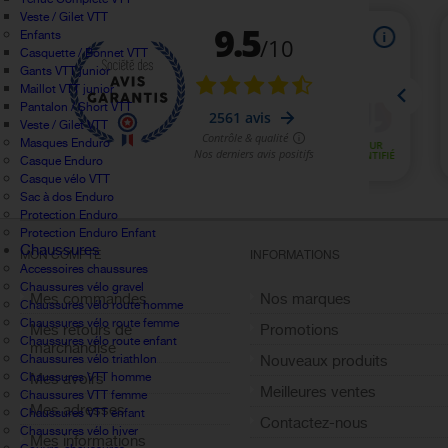
Veste / Gilet VTT
Enfants
Casquette / Bonnet VTT
Gants VTT junior
Maillot VTT junior
Pantalon / Short VTT
Veste / Gilet VTT
Masques Enduro
Casque Enduro
Casque vélo VTT
Sac à dos Enduro
Protection Enduro
Protection Enduro Enfant
Chaussures
MON COMPTE
INFORMATIONS
Accessoires chaussures
Chaussures vélo gravel
Mes commandes
Nos marques
Chaussures vélo route homme
Chaussures vélo route femme
Mes retours de
Promotions
Chaussures vélo route enfant
marchandise
Chaussures vélo triathlon
Nouveaux produits
Chaussures VTT homme
Mes avoirs
Meilleures ventes
Chaussures VTT femme
Mes adresses
Chaussures VTT enfant
Contactez-nous
Chaussures vélo hiver
Mes informations