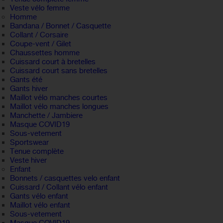
Veste vélo femme
Homme
Bandana / Bonnet / Casquette
Collant / Corsaire
Coupe-vent / Gilet
Chaussettes homme
Cuissard court à bretelles
Cuissard court sans bretelles
Gants été
Gants hiver
Maillot vélo manches courtes
Maillot vélo manches longues
Manchette / Jambiere
Masque COVID19
Sous-vetement
Sportswear
Tenue complète
Veste hiver
Enfant
Bonnets / casquettes velo enfant
Cuissard / Collant vélo enfant
Gants vélo enfant
Maillot vélo enfant
Sous-vetement