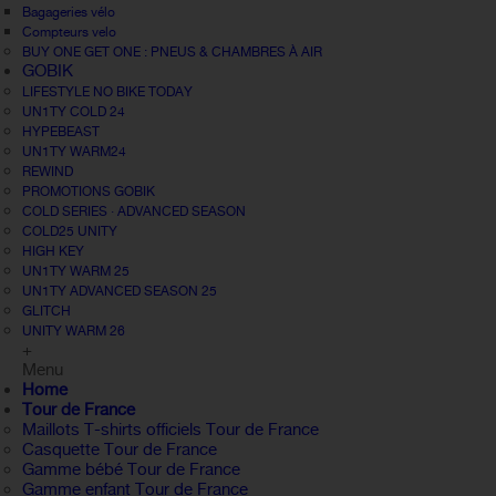
Bagageries vélo
Compteurs velo
BUY ONE GET ONE : PNEUS & CHAMBRES À AIR
GOBIK
LIFESTYLE NO BIKE TODAY
UN1TY COLD 24
HYPEBEAST
UN1TY WARM24
REWIND
PROMOTIONS GOBIK
COLD SERIES · ADVANCED SEASON
COLD25 UNITY
HIGH KEY
UN1TY WARM 25
UN1TY ADVANCED SEASON 25
GLITCH
UNITY WARM 26
+
Menu
Home
Tour de France
Maillots T-shirts officiels Tour de France
Casquette Tour de France
Gamme bébé Tour de France
Gamme enfant Tour de France