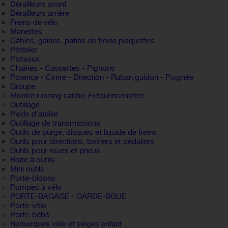
Dérailleurs avant
Dérailleurs arrière
Freins de vélo
Manettes
Câbles, gaines, patins de freins,plaquettes
Pédalier
Plateaux
Chaines - Cassettes - Pignons
Potence - Cintre - Direction - Ruban guidon - Poignée
Groupe
Montre running cardio-Fréquencemètre
Outillage
Pieds d'atelier
Outillage de transmissions
Outils de purge, disques et liquide de freins
Outils pour directions, boitiers et pédaliers
Outils pour roues et pneus
Boite à outils
Mini outils
Porte-bidons
Pompes à vélo
PORTE-BAGAGE - GARDE-BOUE
Porte-vélo
Porte-bébé
Remorques vélo et sièges enfant