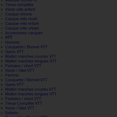
Masque COVID19
Tenue complète
Veste vélo enfant
Casque chrono
Casque vélo route
Casque vélo enfant
Casque vélo urbain
Accessoires casques
VTT
Homme
Casquette / Bonnet VTT
Gants VTT
Maillot manches courtes VTT
Maillot manches longues VTT
Pantalon / short VTT
Veste / Gilet VTT
Femme
Casquette / Bonnet VTT
Gants VTT
Maillot manches courtes VTT
Maillot manches longues VTT
Pantalon / short VTT
Tenue Complète VTT
Veste / Gilet VTT
Enfants