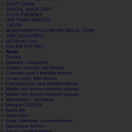
SCOTT SRAM
SOUDAL QUICK-STEP
TOTAL ÉNERGIES
UAE TEAM EMIRATES
TUDOR
MONDRAKER FACTORY RACING XC TEAM
TREK SEGAFREDO
UCI World Tour
WILLIER VITTORIA
Route
Femme
Bandana / Casquette
Collant / corsaire velo femme
Cuissard court à bretelles femme
Coupe-vent / Gilet femme
Cuissard court sans bretelles femme
Maillot vélo femme manches courtes
Maillot velo femme manches longues
Manchettes / Jambieres
Masque COVID19
Gants été
Gants hiver
Sous-vêtements cyclisme femme
Sportswear femme
Tenue complète femme