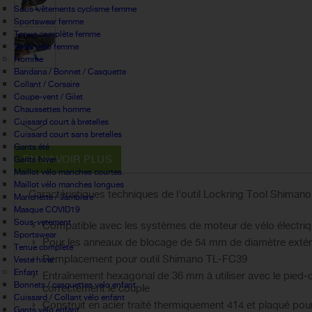
Sous-vêtements cyclisme femme
Sportswear femme
Tenue complète femme
Veste vélo femme
Homme
Bandana / Bonnet / Casquette
Collant / Corsaire
Coupe-vent / Gilet
Chaussettes homme
Cuissard court à bretelles
Cuissard court sans bretelles
Gants été
EN SAVOIR PLUS
Gants hiver
Maillot vélo manches courtes
Maillot vélo manches longues
Caractéristiques techniques de l'outil Lockring Tool Shiman
Manchette / Jambiere
Masque COVID19
Sous-vetement
Compatible avec les systèmes de moteur de vélo électr
Sportswear
Pour les anneaux de blocage de 54 mm de diamètre extér
Tenue complète
Remplacement pour outil Shimano TL-FC39
Veste hiver
Enfant
Entraînement hexagonal de 36 mm à utiliser avec le pie
Bonnets / casquettes velo enfant
correctement le couple
Cuissard / Collant vélo enfant
Construit en acier traité thermiquement 414 et plaqué pou
Gants vélo enfant