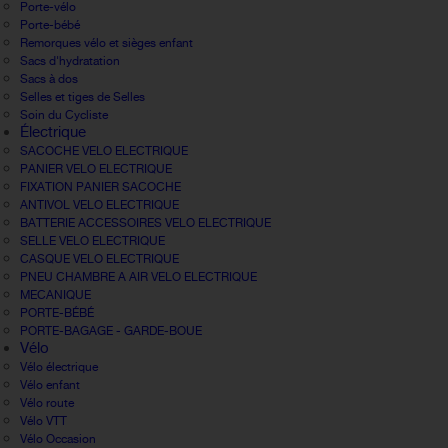
Porte-vélo
Porte-bébé
Remorques vélo et sièges enfant
Sacs d'hydratation
Sacs à dos
Selles et tiges de Selles
Soin du Cycliste
Électrique
SACOCHE VELO ELECTRIQUE
PANIER VELO ELECTRIQUE
FIXATION PANIER SACOCHE
ANTIVOL VELO ELECTRIQUE
BATTERIE ACCESSOIRES VELO ELECTRIQUE
SELLE VELO ELECTRIQUE
CASQUE VELO ELECTRIQUE
PNEU CHAMBRE A AIR VELO ELECTRIQUE
MECANIQUE
PORTE-BÉBÉ
PORTE-BAGAGE - GARDE-BOUE
Vélo
Vélo électrique
Vélo enfant
Vélo route
Vélo VTT
Vélo Occasion