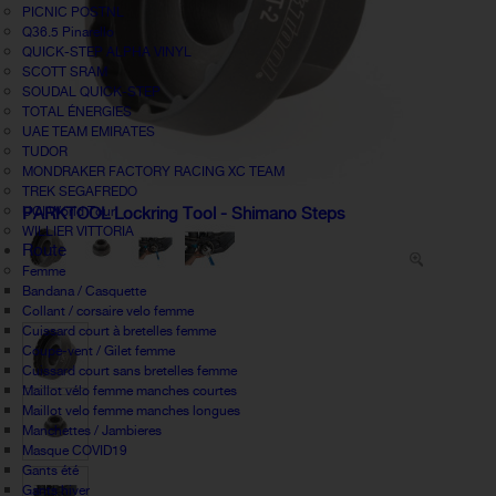
PICNIC POSTNL
Q36.5 Pinarello
QUICK-STEP ALPHA VINYL
SCOTT SRAM
SOUDAL QUICK-STEP
TOTAL ÉNERGIES
UAE TEAM EMIRATES
TUDOR
MONDRAKER FACTORY RACING XC TEAM
TREK SEGAFREDO
UCI World Tour
PARKTOOL Lockring Tool - Shimano Steps
WILLIER VITTORIA
Route
Femme
Bandana / Casquette
Collant / corsaire velo femme
Cuissard court à bretelles femme
Coupe-vent / Gilet femme
Cuissard court sans bretelles femme
Maillot vélo femme manches courtes
Maillot velo femme manches longues
Manchettes / Jambieres
Masque COVID19
Gants été
Gants hiver