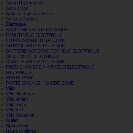
Sacs d'hydratation
Sacs à dos
Selles et tiges de Selles
Soin du Cycliste
Électrique
SACOCHE VELO ELECTRIQUE
PANIER VELO ELECTRIQUE
FIXATION PANIER SACOCHE
ANTIVOL VELO ELECTRIQUE
BATTERIE ACCESSOIRES VELO ELECTRIQUE
SELLE VELO ELECTRIQUE
CASQUE VELO ELECTRIQUE
PNEU CHAMBRE A AIR VELO ELECTRIQUE
MECANIQUE
PORTE-BÉBÉ
PORTE-BAGAGE - GARDE-BOUE
Vélo
Vélo électrique
Vélo enfant
Vélo route
Vélo VTT
Vélo Occasion
Outlet
Specialized
Hauts cyclistes