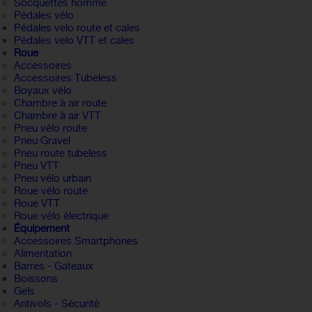
Socquettes homme
Pédales vélo
Pédales velo route et cales
Pédales velo VTT et cales
Roue
Accessoires
Accessoires Tubeless
Boyaux vélo
Chambre à air route
Chambre à air VTT
Pneu vélo route
Pneu Gravel
Pneu route tubeless
Pneu VTT
Pneu vélo urbain
Roue vélo route
Roue VTT
Roue vélo électrique
Équipement
Accessoires Smartphones
Alimentation
Barres - Gateaux
Boissons
Gels
Antivols - Sécurité