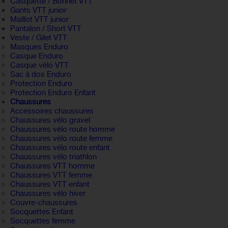
Casquette / Bonnet VTT
Gants VTT junior
Maillot VTT junior
Pantalon / Short VTT
Veste / Gilet VTT
Masques Enduro
Casque Enduro
Casque vélo VTT
Sac à dos Enduro
Protection Enduro
Protection Enduro Enfant
Chaussures
Accessoires chaussures
Chaussures vélo gravel
Chaussures vélo route homme
Chaussures vélo route femme
Chaussures vélo route enfant
Chaussures vélo triathlon
Chaussures VTT homme
Chaussures VTT femme
Chaussures VTT enfant
Chaussures vélo hiver
Couvre-chaussures
Socquettes Enfant
Socquettes femme