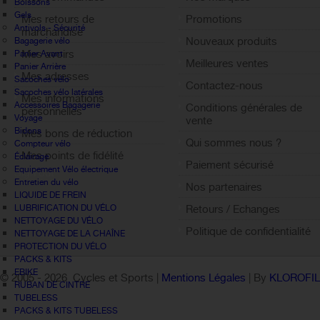
Boissons
Gels
Mes retours de
Promotions
Antivols - Sécurité
marchandise
Nouveaux produits
Bagagerie vélo
Mes avoirs
Panier Avant
Meilleures ventes
Panier Arrière
Mes adresses
Sacoches vélo
Contactez-nous
Sacoches vélo latérales
Mes informations
Accessoires Bagagerie
Conditions générales de
personnelles
Voyage
vente
Bidons
Mes bons de réduction
Qui sommes nous ?
Compteur vélo
Mes points de fidélité
Éclairage
Paiement sécurisé
Equipement Vélo électrique
Sign out
Entretien du vélo
Nos partenaires
LIQUIDE DE FREIN
LUBRIFICATION DU VÉLO
Retours / Echanges
NETTOYAGE DU VÉLO
Politique de confidentialité
NETTOYAGE DE LA CHAÎNE
PROTECTION DU VÉLO
PACKS & KITS
EBIKE
© 2005 -
2026 Cycles et Sports |
Mentions Légales
| By
KLOROFI
RUBAN DE CINTRE
TUBELESS
PACKS & KITS TUBELESS