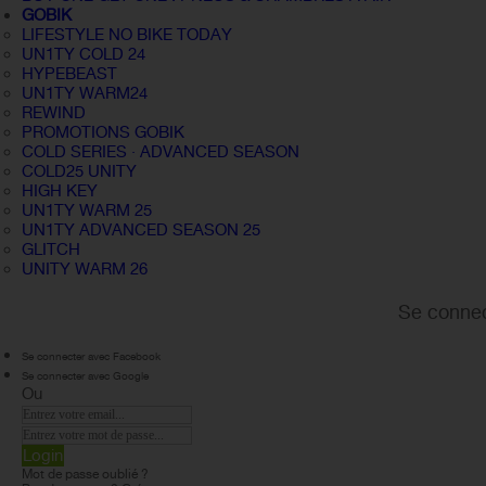
GOBIK
LIFESTYLE NO BIKE TODAY
UN1TY COLD 24
HYPEBEAST
UN1TY WARM24
REWIND
PROMOTIONS GOBIK
COLD SERIES · ADVANCED SEASON
COLD25 UNITY
HIGH KEY
UN1TY WARM 25
UN1TY ADVANCED SEASON 25
GLITCH
UNITY WARM 26
Se connec
Se connecter avec Facebook
Se connecter avec Google
Ou
Login
Mot de passe oublié ?