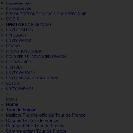
Bagageries vélo
Compteurs velo
BUY ONE GET ONE : PNEUS & CHAMBRES À AIR
GOBIK
LIFESTYLE NO BIKE TODAY
UN1TY COLD 24
HYPEBEAST
UN1TY WARM24
REWIND
PROMOTIONS GOBIK
COLD SERIES · ADVANCED SEASON
COLD25 UNITY
HIGH KEY
UN1TY WARM 25
UN1TY ADVANCED SEASON 25
GLITCH
UNITY WARM 26
+
Menu
Home
Tour de France
Maillots T-shirts officiels Tour de France
Casquette Tour de France
Gamme bébé Tour de France
Gamme enfant Tour de France