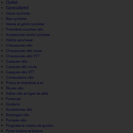
Outlet
Specialized
Hauts cyclistes
Bas cyclistes
Vestes et gilets cyclistes
Premières couches vélo
Accessoires textile cyclistes
Habits sportwear
Chaussures vélo
Chaussures vélo route
Chaussures vélo VTT
Casques vélo
Casques vélo route
Casques vélo VTT
Composants vélo
Pneus et chambres à air
Roues vélo
Selles vélo et tiges de selle
Potences
Guidons
Accessoires vélo
Eclairages vélo
Pompes vélo
Poignées et rubans de guidon
Porte-bidons et bidons