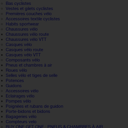
Bas cyclistes
Vestes et gilets cyclistes
Premières couches vélo
Accessoires textile cyclistes
Habits sportwear
Chaussures vélo
Chaussures vélo route
Chaussures vélo VTT
Casques vélo
Casques vélo route
Casques vélo VTT
Composants vélo
Pneus et chambres à air
Roues vélo
Selles vélo et tiges de selle
Potences
Guidons
Accessoires vélo
Eclairages vélo
Pompes vélo
Poignées et rubans de guidon
Porte-bidons et bidons
Bagageries vélo
Compteurs velo
BUY ONE GET ONE : PNEUS & CHAMBRES À AIR