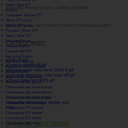
Veste / Gilet VTT
30 AUTRES PRODUITS DANS LA MÊME CATÉGORIE :
Enfants
Casquette / Bonnet VTT
Gants VTT junior
Maillot VTT junior
LES CLIENTS QUI ONT ACHETÉ CE PRODUIT ONT AUSSI ACHETÉ :
Pantalon / Short VTT
Veste / Gilet VTT
Masques Enduro
CATÉGORIES
Casque Enduro
Casque vélo VTT
Sac à dos Enduro
Protection Enduro
Protection Enduro Enfant
Chaussures
Accessoires chaussures
Chaussures vélo gravel
FAQ
Chaussures vélo route homme
Chaussures vélo route femme
Avez vous besoin d'aide ?
Chaussures vélo route enfant
Consultez notre page dédiée aux
Chaussures vélo triathlon
FAQ.
Chaussures VTT homme
Chaussures VTT femme
Chaussures VTT enfant
OFFRIR UNE CARTE CADEAU
Chaussures vélo hiver