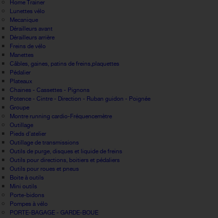
Home Trainer
Lunettes vélo
Mecanique
Dérailleurs avant
Dérailleurs arrière
Freins de vélo
Manettes
Câbles, gaines, patins de freins,plaquettes
Pédalier
Plateaux
Chaines - Cassettes - Pignons
Potence - Cintre - Direction - Ruban guidon - Poignée
Groupe
Montre running cardio-Fréquencemètre
Outillage
Pieds d'atelier
Outillage de transmissions
Outils de purge, disques et liquide de freins
Outils pour directions, boitiers et pédaliers
Outils pour roues et pneus
Boite à outils
Mini outils
Porte-bidons
Pompes à vélo
PORTE-BAGAGE - GARDE-BOUE