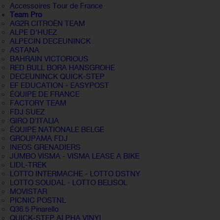
Accessoires Tour de France
Team Pro
AG2R CITROËN TEAM
ALPE D'HUEZ
ALPECIN DECEUNINCK
ASTANA
BAHRAIN VICTORIOUS
RED BULL BORA HANSGROHE
DECEUNINCK QUICK-STEP
EF EDUCATION - EASYPOST
ÉQUIPE DE FRANCE
FACTORY TEAM
FDJ SUEZ
GIRO D'ITALIA
ÉQUIPE NATIONALE BELGE
GROUPAMA FDJ
INEOS GRENADIERS
JUMBO VISMA - VISMA LEASE A BIKE
LIDL-TREK
LOTTO INTERMACHE - LOTTO DSTNY
LOTTO SOUDAL - LOTTO BELISOL
MOVISTAR
PICNIC POSTNL
Q36.5 Pinarello
QUICK-STEP ALPHA VINYL