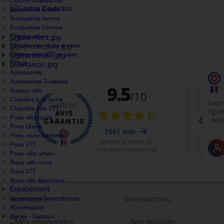
Couvre-chaussures
Socquettes Enfant
Socquettes femme
Socquettes homme
Pédales vélo
Pédales velo route et cales
Pédales velo VTT et cales
Roue
Accessoires
Accessoires Tubeless
Boyaux vélo
Chambre à air route
Chambre à air VTT
Pneu vélo route
Pneu Gravel
Pneu route tubeless
Pneu VTT
Pneu vélo urbain
Roue vélo route
Roue VTT
Roue vélo électrique
Équipement
Accessoires Smartphones
MON COMPTE
INFORMATIONS
Alimentation
Barres - Gateaux
Mes commandes
Nos marques