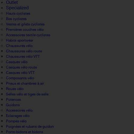
Outlet
Specialized
Hauts cyclistes
Bas cyclistes
Vestes et gilets cyclistes
Premières couches vélo
Accessoires textile cyclistes
Habits sportwear
Chaussures vélo
Chaussures vélo route
Chaussures vélo VTT
Casques vélo
Casques vélo route
Casques vélo VTT
Composants vélo
Pneus et chambres à air
Roues vélo
Selles vélo et tiges de selle
Potences
Guidons
Accessoires vélo
Eclairages vélo
Pompes vélo
Poignées et rubans de guidon
Porte-bidons et bidons