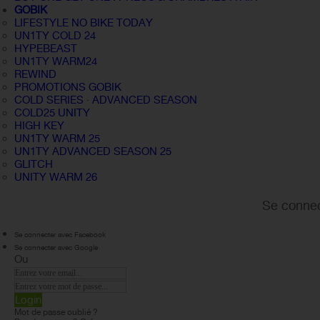
GOBIK
LIFESTYLE NO BIKE TODAY
UN1TY COLD 24
HYPEBEAST
UN1TY WARM24
REWIND
PROMOTIONS GOBIK
COLD SERIES · ADVANCED SEASON
COLD25 UNITY
HIGH KEY
UN1TY WARM 25
UN1TY ADVANCED SEASON 25
GLITCH
UNITY WARM 26
Se connec
Se connecter avec Facebook
Se connecter avec Google
Ou
Login
Mot de passe oublié ?