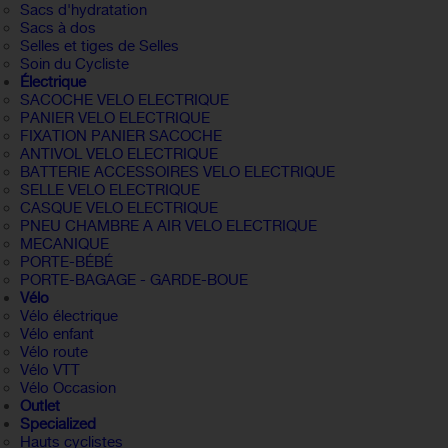
Sacs d'hydratation
Sacs à dos
Selles et tiges de Selles
Soin du Cycliste
Électrique
SACOCHE VELO ELECTRIQUE
PANIER VELO ELECTRIQUE
FIXATION PANIER SACOCHE
ANTIVOL VELO ELECTRIQUE
BATTERIE ACCESSOIRES VELO ELECTRIQUE
SELLE VELO ELECTRIQUE
CASQUE VELO ELECTRIQUE
PNEU CHAMBRE A AIR VELO ELECTRIQUE
MECANIQUE
PORTE-BÉBÉ
PORTE-BAGAGE - GARDE-BOUE
Vélo
Vélo électrique
Vélo enfant
Vélo route
Vélo VTT
Vélo Occasion
Outlet
Specialized
Hauts cyclistes