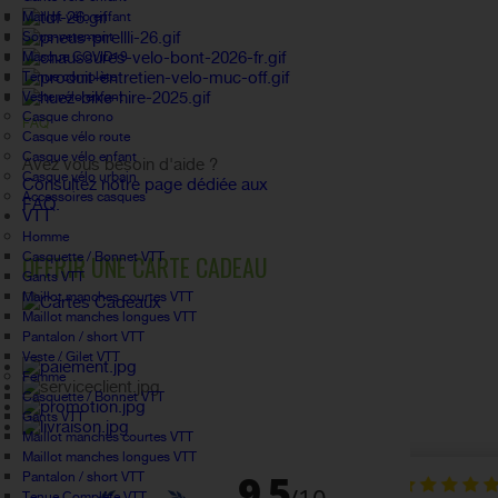
Maillot vélo enfant
Sous-vetement
Masque COVID19
Tenue complète
Veste vélo enfant
Casque chrono
FAQ
Casque vélo route
Casque vélo enfant
Avez vous besoin d'aide ?
Casque vélo urbain
Consultez notre page dédiée aux
Accessoires casques
FAQ.
VTT
Homme
Casquette / Bonnet VTT
OFFRIR UNE CARTE CADEAU
Gants VTT
Maillot manches courtes VTT
Maillot manches longues VTT
Pantalon / short VTT
Veste / Gilet VTT
Femme
Casquette / Bonnet VTT
Gants VTT
Maillot manches courtes VTT
Maillot manches longues VTT
Pantalon / short VTT
Tenue Complète VTT