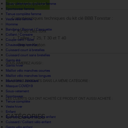
EN SAVOIR PLUS
Sous-vêtements cyclisme femme
Sportswear femme
Tenue complète femme
Caractéristiques techniques du kit clé BBB Torxstar :
Veste vélo femme
Homme
Bandana / Bonnet / Casquette
Kit de clés torx
Collant / Corsaire
Tailles : T 25, T 30 et T 40
Coupe-vent / Gilet
Grip en Kraton
Chaussettes homme
Cuissard court à bretelles
Cuissard court sans bretelles
Gants été
VOUS AIMEREZ AUSSI :
Gants hiver
Maillot vélo manches courtes
Maillot vélo manches longues
Manchette / Jambiere
28 AUTRES PRODUITS DANS LA MÊME CATÉGORIE :
Masque COVID19
Sous-vetement
Sportswear
LES CLIENTS QUI ONT ACHETÉ CE PRODUIT ONT AUSSI ACHETÉ :
Tenue complète
Veste hiver
Enfant
CATÉGORIES
Bonnets / casquettes velo enfant
Cuissard / Collant vélo enfant
Gants vélo enfant