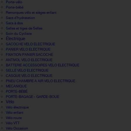
Porte-vélo
Porte-bébé
Remorques vélo et sièges enfant
Sacs d'hydratation
Sacs à dos
Selles et tiges de Selles
Soin du Cycliste
Électrique
SACOCHE VELO ELECTRIQUE
PANIER VELO ELECTRIQUE
FIXATION PANIER SACOCHE
ANTIVOL VELO ELECTRIQUE
BATTERIE ACCESSOIRES VELO ELECTRIQUE
SELLE VELO ELECTRIQUE
CASQUE VELO ELECTRIQUE
PNEU CHAMBRE A AIR VELO ELECTRIQUE
MECANIQUE
PORTE-BÉBÉ
PORTE-BAGAGE - GARDE-BOUE
Vélo
Vélo électrique
Vélo enfant
Vélo route
Vélo VTT
Vélo Occasion