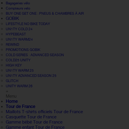
Bagageries vélo
Compteurs velo
BUY ONE GET ONE : PNEUS & CHAMBRES À AIR
GOBIK
LIFESTYLE NO BIKE TODAY
UN1TY COLD 24
HYPEBEAST
UN1TY WARM24
REWIND
PROMOTIONS GOBIK
COLD SERIES · ADVANCED SEASON
COLD25 UNITY
HIGH KEY
UN1TY WARM 25
UN1TY ADVANCED SEASON 25
GLITCH
UNITY WARM 26
+
Menu
Home
Tour de France
Maillots T-shirts officiels Tour de France
Casquette Tour de France
Gamme bébé Tour de France
Gamme enfant Tour de France