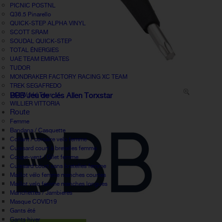
PICNIC POSTNL
Q36.5 Pinarello
QUICK-STEP ALPHA VINYL
SCOTT SRAM
SOUDAL QUICK-STEP
TOTAL ÉNERGIES
UAE TEAM EMIRATES
TUDOR
MONDRAKER FACTORY RACING XC TEAM
TREK SEGAFREDO
UCI World Tour
BBB Jeu de clés Allen Torxstar
WILLIER VITTORIA
Route
Femme
Bandana / Casquette
Collant / corsaire velo femme
Cuissard court à bretelles femme
Coupe-vent / Gilet femme
Cuissard court sans bretelles femme
Maillot vélo femme manches courtes
Maillot velo femme manches longues
Manchettes / Jambieres
Masque COVID19
Gants été
Gants hiver