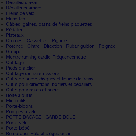
Dérailleurs avant
Dérailleurs arrière
Freins de vélo
Manettes
Câbles, gaines, patins de freins,plaquettes
Pédalier
Plateaux
Chaines - Cassettes - Pignons
Potence - Cintre - Direction - Ruban guidon - Poignée
Groupe
Montre running cardio-Fréquencemètre
Outillage
Pieds d'atelier
Outillage de transmissions
Outils de purge, disques et liquide de freins
Outils pour directions, boitiers et pédaliers
Outils pour roues et pneus
Boite à outils
Mini outils
Porte-bidons
Pompes à vélo
PORTE-BAGAGE - GARDE-BOUE
Porte-vélo
Porte-bébé
Remorques vélo et sièges enfant