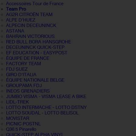
Accessoires Tour de France
Team Pro
AG2R CITROËN TEAM
ALPE D'HUEZ
ALPECIN DECEUNINCK
ASTANA
BAHRAIN VICTORIOUS
RED BULL BORA HANSGROHE
DECEUNINCK QUICK-STEP
EF EDUCATION - EASYPOST
ÉQUIPE DE FRANCE
FACTORY TEAM
FDJ SUEZ
GIRO D'ITALIA
ÉQUIPE NATIONALE BELGE
GROUPAMA FDJ
INEOS GRENADIERS
JUMBO VISMA - VISMA LEASE A BIKE
LIDL-TREK
LOTTO INTERMACHE - LOTTO DSTNY
LOTTO SOUDAL - LOTTO BELISOL
MOVISTAR
PICNIC POSTNL
Q36.5 Pinarello
QUICK-STEP ALPHA VINYL