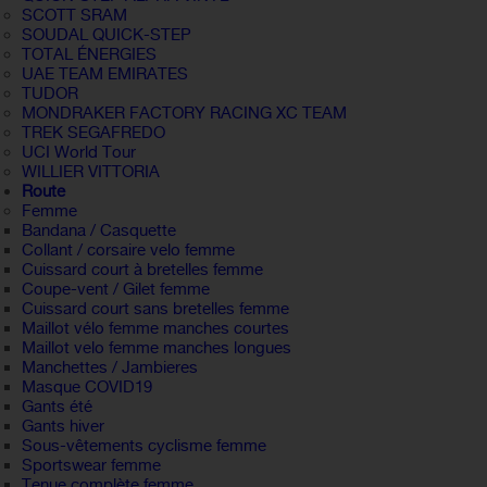
SCOTT SRAM
SOUDAL QUICK-STEP
TOTAL ÉNERGIES
UAE TEAM EMIRATES
TUDOR
MONDRAKER FACTORY RACING XC TEAM
TREK SEGAFREDO
UCI World Tour
WILLIER VITTORIA
Route
Femme
Bandana / Casquette
Collant / corsaire velo femme
Cuissard court à bretelles femme
Coupe-vent / Gilet femme
Cuissard court sans bretelles femme
Maillot vélo femme manches courtes
Maillot velo femme manches longues
Manchettes / Jambieres
Masque COVID19
Gants été
Gants hiver
Sous-vêtements cyclisme femme
Sportswear femme
Tenue complète femme