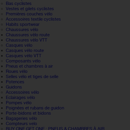
Bas cyclistes
Vestes et gilets cyclistes
Premières couches vélo
Accessoires textile cyclistes
Habits sportwear
Chaussures vélo
Chaussures vélo route
Chaussures vélo VTT
Casques vélo
Casques vélo route
Casques vélo VTT
Composants vélo
Pneus et chambres à air
Roues vélo
Selles vélo et tiges de selle
Potences
Guidons
Accessoires vélo
Eclairages vélo
Pompes vélo
Poignées et rubans de guidon
Porte-bidons et bidons
Bagageries vélo
Compteurs velo
BUY ONE GET ONE : PNEUS & CHAMBRES À AIR