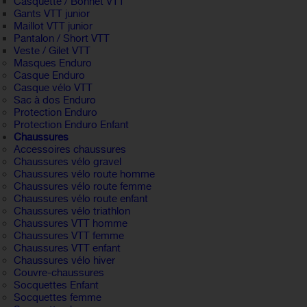
Casquette / Bonnet VTT
Gants VTT junior
Maillot VTT junior
Pantalon / Short VTT
Veste / Gilet VTT
Masques Enduro
Casque Enduro
Casque vélo VTT
Sac à dos Enduro
Protection Enduro
Protection Enduro Enfant
Chaussures
Accessoires chaussures
Chaussures vélo gravel
Chaussures vélo route homme
Chaussures vélo route femme
Chaussures vélo route enfant
Chaussures vélo triathlon
Chaussures VTT homme
Chaussures VTT femme
Chaussures VTT enfant
Chaussures vélo hiver
Couvre-chaussures
Socquettes Enfant
Socquettes femme