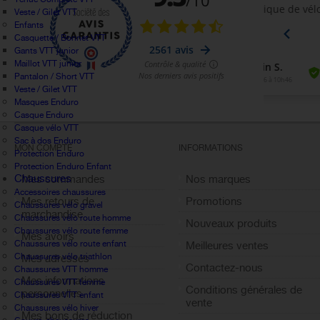
Veste / Gilet VTT
Enfants
Casquette / Bonnet VTT
Gants VTT junior
Maillot VTT junior
Pantalon / Short VTT
Veste / Gilet VTT
Masques Enduro
Casque Enduro
Casque vélo VTT
Sac à dos Enduro
MON COMPTE
INFORMATIONS
Protection Enduro
Protection Enduro Enfant
Chaussures
Mes commandes
Nos marques
Accessoires chaussures
Mes retours de
Promotions
Chaussures vélo gravel
marchandise
Chaussures vélo route homme
Nouveaux produits
Chaussures vélo route femme
Mes avoirs
Chaussures vélo route enfant
Meilleures ventes
Chaussures vélo triathlon
Mes adresses
Contactez-nous
Chaussures VTT homme
Mes informations
Chaussures VTT femme
Conditions générales de
personnelles
Chaussures VTT enfant
vente
Chaussures vélo hiver
Mes bons de réduction