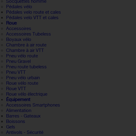
Socquettes homme
Pédales vélo
Pédales velo route et cales
Pédales velo VTT et cales
Roue
Accessoires
Accessoires Tubeless
Boyaux vélo
Chambre à air route
Chambre à air VTT
Pneu vélo route
Pneu Gravel
Pneu route tubeless
Pneu VTT
Pneu vélo urbain
Roue vélo route
Roue VTT
Roue vélo électrique
Équipement
Accessoires Smartphones
Alimentation
Barres - Gateaux
Boissons
Gels
Antivols - Sécurité