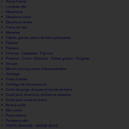
Home Trainer
Lunettes vélo
Mecanique
Dérailleurs avant
Dérailleurs arrière
Freins de vélo
Manettes
Câbles, gaines, patins de freins,plaquettes
Pédalier
Plateaux
Chaines - Cassettes - Pignons
Potence - Cintre - Direction - Ruban guidon - Poignée
Groupe
Montre running cardio-Fréquencemètre
Outillage
Pieds d'atelier
Outillage de transmissions
Outils de purge, disques et liquide de freins
Outils pour directions, boitiers et pédaliers
Outils pour roues et pneus
Boite à outils
Mini outils
Porte-bidons
Pompes à vélo
PORTE-BAGAGE - GARDE-BOUE