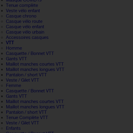
Masque COVID19
Tenue complète
Veste vélo enfant
Casque chrono
Casque vélo route
Casque vélo enfant
Casque vélo urbain
Accessoires casques
VTT
Homme
Casquette / Bonnet VTT
Gants VTT
Maillot manches courtes VTT
Maillot manches longues VTT
Pantalon / short VTT
Veste / Gilet VTT
Femme
Casquette / Bonnet VTT
Gants VTT
Maillot manches courtes VTT
Maillot manches longues VTT
Pantalon / short VTT
Tenue Complète VTT
Veste / Gilet VTT
Enfants