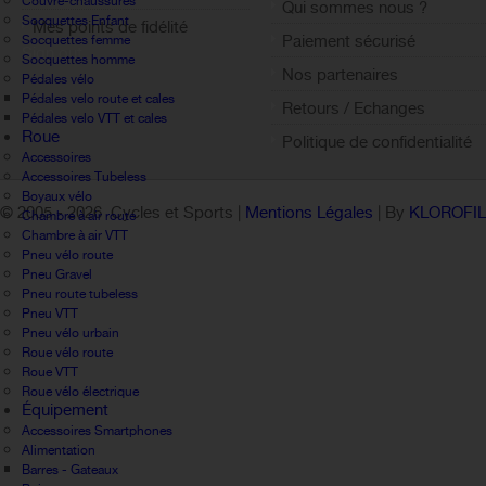
Couvre-chaussures
Qui sommes nous ?
Socquettes Enfant
Mes points de fidélité
Paiement sécurisé
Socquettes femme
Sign out
Socquettes homme
Nos partenaires
Pédales vélo
Pédales velo route et cales
Retours / Echanges
Pédales velo VTT et cales
Roue
Politique de confidentialité
Accessoires
Accessoires Tubeless
Boyaux vélo
© 2005 -
2026 Cycles et Sports |
Mentions Légales
| By
KLOROFI
Chambre à air route
Chambre à air VTT
Pneu vélo route
Pneu Gravel
Pneu route tubeless
Pneu VTT
Pneu vélo urbain
Roue vélo route
Roue VTT
Roue vélo électrique
Équipement
Accessoires Smartphones
Alimentation
Barres - Gateaux