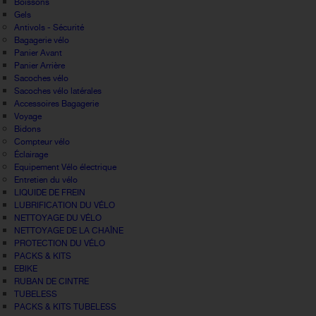
Boissons
Gels
Antivols - Sécurité
Bagagerie vélo
Panier Avant
Panier Arrière
Sacoches vélo
Sacoches vélo latérales
Accessoires Bagagerie
Voyage
Bidons
Compteur vélo
Éclairage
Equipement Vélo électrique
Entretien du vélo
LIQUIDE DE FREIN
LUBRIFICATION DU VÉLO
NETTOYAGE DU VÉLO
NETTOYAGE DE LA CHAÎNE
PROTECTION DU VÉLO
PACKS & KITS
EBIKE
RUBAN DE CINTRE
TUBELESS
PACKS & KITS TUBELESS