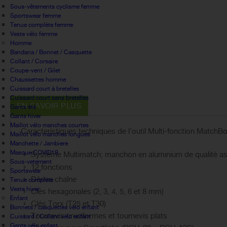
Sous-vêtements cyclisme femme
Sportswear femme
Tenue complète femme
Veste vélo femme
Homme
Bandana / Bonnet / Casquette
Collant / Corsaire
Coupe-vent / Gilet
Chaussettes homme
Cuissard court à bretelles
Cuissard court sans bretelles
EN SAVOIR PLUS
Gants été
Gants hiver
Maillot vélo manches courtes
Caracteristiques techniques de l'outil Multi-fonction MatchB
Maillot vélo manches longues
Manchette / Jambiere
Masque COVID19
Système Multimatch; manchon en aluminium de qualité ass
Sous-vetement
12 fonctions
Sportswear
Dérive chaîne
Tenue complète
Veste hiver
Clés hexagonales (2, 3, 4, 5, 6 et 8 mm)
Enfant
Clés Torx (T25 et T30)
Bonnets / casquettes velo enfant
Tournevis cruciformes et tournevis plats
Cuissard / Collant vélo enfant
Gants vélo enfant