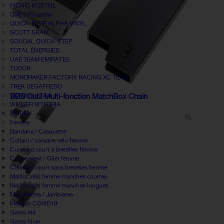
PICNIC POSTNL
Q36.5 Pinarello
QUICK-STEP ALPHA VINYL
SCOTT SRAM
SOUDAL QUICK-STEP
TOTAL ÉNERGIES
UAE TEAM EMIRATES
TUDOR
MONDRAKER FACTORY RACING XC TEAM
TREK SEGAFREDO
UCI World Tour
BBB Outil Multi-fonction MatchBox Chain
WILLIER VITTORIA
Route
Femme
Bandana / Casquette
Collant / corsaire velo femme
Cuissard court à bretelles femme
Coupe-vent / Gilet femme
Cuissard court sans bretelles femme
Maillot vélo femme manches courtes
Maillot velo femme manches longues
Manchettes / Jambieres
Masque COVID19
Gants été
Gants hiver