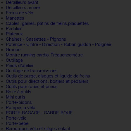
Dérailleurs avant
Dérailleurs arrière
Freins de vélo
Manettes
Câbles, gaines, patins de freins,plaquettes
Pédalier
Plateaux
Chaines - Cassettes - Pignons
Potence - Cintre - Direction - Ruban guidon - Poignée
Groupe
Montre running cardio-Fréquencemètre
Outillage
Pieds d'atelier
Outillage de transmissions
Outils de purge, disques et liquide de freins
Outils pour directions, boitiers et pédaliers
Outils pour roues et pneus
Boite à outils
Mini outils
Porte-bidons
Pompes à vélo
PORTE-BAGAGE - GARDE-BOUE
Porte-vélo
Porte-bébé
Remorques vélo et sièges enfant