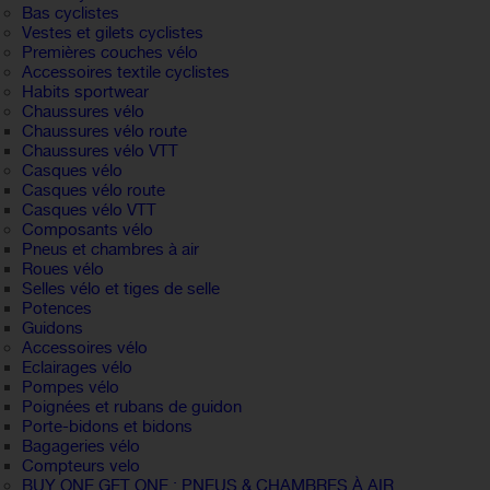
Bas cyclistes
Vestes et gilets cyclistes
Premières couches vélo
Accessoires textile cyclistes
Habits sportwear
Chaussures vélo
Chaussures vélo route
Chaussures vélo VTT
Casques vélo
Casques vélo route
Casques vélo VTT
Composants vélo
Pneus et chambres à air
Roues vélo
Selles vélo et tiges de selle
Potences
Guidons
Accessoires vélo
Eclairages vélo
Pompes vélo
Poignées et rubans de guidon
Porte-bidons et bidons
Bagageries vélo
Compteurs velo
BUY ONE GET ONE : PNEUS & CHAMBRES À AIR