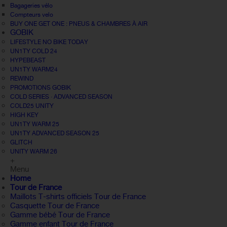
Bagageries vélo
Compteurs velo
BUY ONE GET ONE : PNEUS & CHAMBRES À AIR
GOBIK
LIFESTYLE NO BIKE TODAY
UN1TY COLD 24
HYPEBEAST
UN1TY WARM24
REWIND
PROMOTIONS GOBIK
COLD SERIES · ADVANCED SEASON
COLD25 UNITY
HIGH KEY
UN1TY WARM 25
UN1TY ADVANCED SEASON 25
GLITCH
UNITY WARM 26
+
Menu
Home
Tour de France
Maillots T-shirts officiels Tour de France
Casquette Tour de France
Gamme bébé Tour de France
Gamme enfant Tour de France