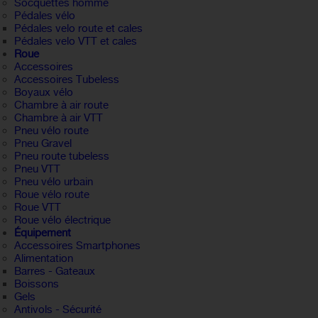
Socquettes homme
Pédales vélo
Pédales velo route et cales
Pédales velo VTT et cales
Roue
Accessoires
Accessoires Tubeless
Boyaux vélo
Chambre à air route
Chambre à air VTT
Pneu vélo route
Pneu Gravel
Pneu route tubeless
Pneu VTT
Pneu vélo urbain
Roue vélo route
Roue VTT
Roue vélo électrique
Équipement
Accessoires Smartphones
Alimentation
Barres - Gateaux
Boissons
Gels
Antivols - Sécurité