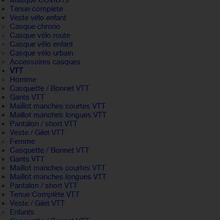
Masque COVID19
Tenue complète
Veste vélo enfant
Casque chrono
Casque vélo route
Casque vélo enfant
Casque vélo urbain
Accessoires casques
VTT
Homme
Casquette / Bonnet VTT
Gants VTT
Maillot manches courtes VTT
Maillot manches longues VTT
Pantalon / short VTT
Veste / Gilet VTT
Femme
Casquette / Bonnet VTT
Gants VTT
Maillot manches courtes VTT
Maillot manches longues VTT
Pantalon / short VTT
Tenue Complète VTT
Veste / Gilet VTT
Enfants