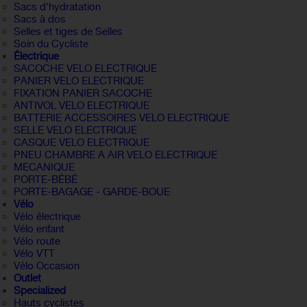
Sacs d'hydratation
Sacs à dos
Selles et tiges de Selles
Soin du Cycliste
Électrique
SACOCHE VELO ELECTRIQUE
PANIER VELO ELECTRIQUE
FIXATION PANIER SACOCHE
ANTIVOL VELO ELECTRIQUE
BATTERIE ACCESSOIRES VELO ELECTRIQUE
SELLE VELO ELECTRIQUE
CASQUE VELO ELECTRIQUE
PNEU CHAMBRE A AIR VELO ELECTRIQUE
MECANIQUE
PORTE-BÉBÉ
PORTE-BAGAGE - GARDE-BOUE
Vélo
Vélo électrique
Vélo enfant
Vélo route
Vélo VTT
Vélo Occasion
Outlet
Specialized
Hauts cyclistes