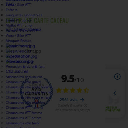
FAQ.
Veste / Gilet VTT
Enfants
Casquette / Bonnet VTT
OFFRIR UNE CARTE CADEAU
Gants VTT junior
Maillot VTT junior
Pantalon / Short VTT
Veste / Gilet VTT
Masques Enduro
Casque Enduro
Casque vélo VTT
Sac à dos Enduro
Protection Enduro
Protection Enduro Enfant
Chaussures
Accessoires chaussures
Chaussures vélo gravel
Chaussures vélo route homme
Chaussures vélo route femme
Chaussures vélo route enfant
Chaussures vélo triathlon
Chaussures VTT homme
Chaussures VTT femme
Chaussures VTT enfant
Chaussures vélo hiver