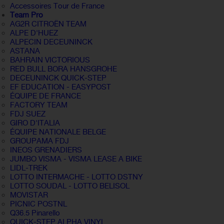
Accessoires Tour de France
Team Pro
AG2R CITROËN TEAM
ALPE D'HUEZ
ALPECIN DECEUNINCK
ASTANA
BAHRAIN VICTORIOUS
RED BULL BORA HANSGROHE
DECEUNINCK QUICK-STEP
EF EDUCATION - EASYPOST
ÉQUIPE DE FRANCE
FACTORY TEAM
FDJ SUEZ
GIRO D'ITALIA
ÉQUIPE NATIONALE BELGE
GROUPAMA FDJ
INEOS GRENADIERS
JUMBO VISMA - VISMA LEASE A BIKE
LIDL-TREK
LOTTO INTERMACHE - LOTTO DSTNY
LOTTO SOUDAL - LOTTO BELISOL
MOVISTAR
PICNIC POSTNL
Q36.5 Pinarello
QUICK-STEP ALPHA VINYL