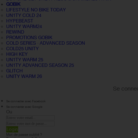
GOBIK
LIFESTYLE NO BIKE TODAY
UN1TY COLD 24
HYPEBEAST
UN1TY WARM24
REWIND
PROMOTIONS GOBIK
COLD SERIES · ADVANCED SEASON
COLD25 UNITY
HIGH KEY
UN1TY WARM 25
UN1TY ADVANCED SEASON 25
GLITCH
UNITY WARM 26
Se connec
Se connecter avec Facebook
Se connecter avec Google
Ou
Login
Mot de passe oublié ?