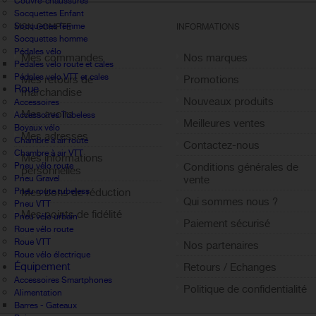
Couvre-chaussures
Socquettes Enfant
Socquettes femme
MON COMPTE
INFORMATIONS
Socquettes homme
Pédales vélo
Mes commandes
Nos marques
Pédales velo route et cales
Pédales velo VTT et cales
Mes retours de
Promotions
Roue
marchandise
Nouveaux produits
Accessoires
Mes avoirs
Accessoires Tubeless
Meilleures ventes
Boyaux vélo
Mes adresses
Chambre à air route
Contactez-nous
Chambre à air VTT
Mes informations
Pneu vélo route
Conditions générales de
personnelles
Pneu Gravel
vente
Pneu route tubeless
Mes bons de réduction
Qui sommes nous ?
Pneu VTT
Mes points de fidélité
Pneu vélo urbain
Paiement sécurisé
Roue vélo route
Sign out
Roue VTT
Nos partenaires
Roue vélo électrique
Équipement
Retours / Echanges
Accessoires Smartphones
Politique de confidentialité
Alimentation
Barres - Gateaux