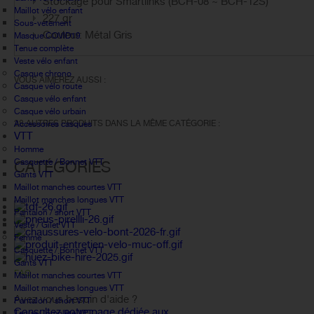
Stockage pour Smartlinks (BCH-08 ~ BCH-12S)
Maillot vélo enfant
227 gr
Sous-vetement
Couleur: Métal Gris
Masque COVID19
Tenue complète
Veste vélo enfant
Casque chrono
VOUS AIMEREZ AUSSI :
Casque vélo route
Casque vélo enfant
Casque vélo urbain
28 AUTRES PRODUITS DANS LA MÊME CATÉGORIE :
Accessoires casques
VTT
Homme
Casquette / Bonnet VTT
CATÉGORIES
Gants VTT
Maillot manches courtes VTT
Maillot manches longues VTT
Pantalon / short VTT
Veste / Gilet VTT
Femme
Casquette / Bonnet VTT
Gants VTT
FAQ
Maillot manches courtes VTT
Maillot manches longues VTT
Avez vous besoin d'aide ?
Pantalon / short VTT
Consultez notre page dédiée aux
Tenue Complète VTT