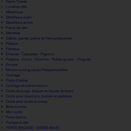
Home Trainer
Lunettes vélo
Mecanique
Dérailleurs avant
Dérailleurs arrière
Freins de vélo
Manettes
Câbles, gaines, patins de freins,plaquettes
Pédalier
Plateaux
Chaines - Cassettes - Pignons
Potence - Cintre - Direction - Ruban guidon - Poignée
Groupe
Montre running cardio-Fréquencemètre
Outillage
Pieds d'atelier
Outillage de transmissions
Outils de purge, disques et liquide de freins
Outils pour directions, boitiers et pédaliers
Outils pour roues et pneus
Boite à outils
Mini outils
Porte-bidons
Pompes à vélo
PORTE-BAGAGE - GARDE-BOUE