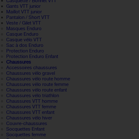
Casquette / Bonnet VTT
Gants VTT junior
Maillot VTT junior
Pantalon / Short VTT
Veste / Gilet VTT
Masques Enduro
Casque Enduro
Casque vélo VTT
Sac à dos Enduro
Protection Enduro
Protection Enduro Enfant
Chaussures
Accessoires chaussures
Chaussures vélo gravel
Chaussures vélo route homme
Chaussures vélo route femme
Chaussures vélo route enfant
Chaussures vélo triathlon
Chaussures VTT homme
Chaussures VTT femme
Chaussures VTT enfant
Chaussures vélo hiver
Couvre-chaussures
Socquettes Enfant
Socquettes femme