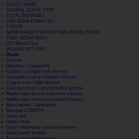
SCOTT SRAM
SOUDAL QUICK-STEP
TOTAL ÉNERGIES
UAE TEAM EMIRATES
TUDOR
MONDRAKER FACTORY RACING XC TEAM
TREK SEGAFREDO
UCI World Tour
WILLIER VITTORIA
Route
Femme
Bandana / Casquette
Collant / corsaire velo femme
Cuissard court à bretelles femme
Coupe-vent / Gilet femme
Cuissard court sans bretelles femme
Maillot vélo femme manches courtes
Maillot velo femme manches longues
Manchettes / Jambieres
Masque COVID19
Gants été
Gants hiver
Sous-vêtements cyclisme femme
Sportswear femme
Tenue complète femme