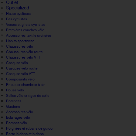
Outlet
Specialized
Hauts cyclistes
Bas cyclistes
Vestes et gilets cyclistes
Premières couches vélo
Accessoires textile cyclistes
Habits sportwear
Chaussures vélo
Chaussures vélo route
Chaussures vélo VTT
Casques vélo
Casques vélo route
Casques vélo VTT
Composants vélo
Pneus et chambres à air
Roues vélo
Selles vélo et tiges de selle
Potences
Guidons
Accessoires vélo
Eclairages vélo
Pompes vélo
Poignées et rubans de guidon
Porte-bidons et bidons