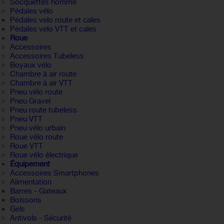
Socquettes homme
Pédales vélo
Pédales velo route et cales
Pédales velo VTT et cales
Roue
Accessoires
Accessoires Tubeless
Boyaux vélo
Chambre à air route
Chambre à air VTT
Pneu vélo route
Pneu Gravel
Pneu route tubeless
Pneu VTT
Pneu vélo urbain
Roue vélo route
Roue VTT
Roue vélo électrique
Équipement
Accessoires Smartphones
Alimentation
Barres - Gateaux
Boissons
Gels
Antivols - Sécurité