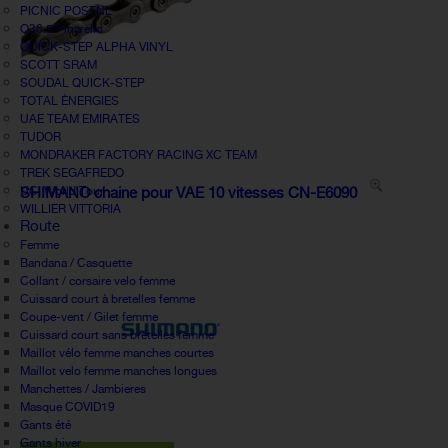
PICNIC POSTNL
Q36.5 Pinarello
QUICK-STEP ALPHA VINYL
SCOTT SRAM
SOUDAL QUICK-STEP
TOTAL ÉNERGIES
UAE TEAM EMIRATES
TUDOR
MONDRAKER FACTORY RACING XC TEAM
TREK SEGAFREDO
UCI World Tour
SHIMANO chaine pour VAE 10 vitesses CN-E6090
WILLIER VITTORIA
Route
Femme
Bandana / Casquette
Collant / corsaire velo femme
Cuissard court à bretelles femme
Coupe-vent / Gilet femme
Cuissard court sans bretelles femme
Maillot vélo femme manches courtes
Maillot velo femme manches longues
Manchettes / Jambieres
Masque COVID19
Gants été
Gants hiver