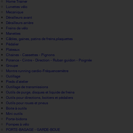
Home Trainer
Lunettes vélo
Mecanique
Dérailleurs avant
Dérailleurs arrière
Freins de vélo
Manettes
Câbles, gaines, patins de freins,plaquettes
Pédalier
Plateaux
Chaines - Cassettes - Pignons
Potence - Cintre - Direction - Ruban guidon - Poignée
Groupe
Montre running cardio-Fréquencemètre
Outillage
Pieds d'atelier
Outillage de transmissions
Outils de purge, disques et liquide de freins
Outils pour directions, boitiers et pédaliers
Outils pour roues et pneus
Boite à outils
Mini outils
Porte-bidons
Pompes à vélo
PORTE-BAGAGE - GARDE-BOUE