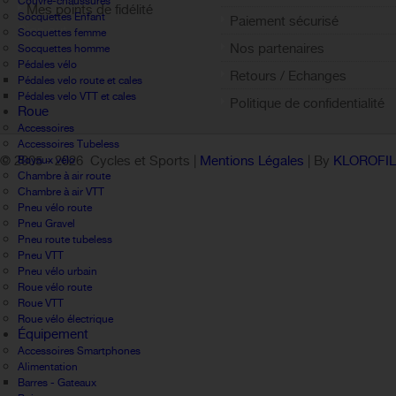
Couvre-chaussures
Mes points de fidélité
Socquettes Enfant
Paiement sécurisé
Sign out
Socquettes femme
Nos partenaires
Socquettes homme
Pédales vélo
Retours / Echanges
Pédales velo route et cales
Pédales velo VTT et cales
Politique de confidentialité
Roue
Accessoires
Accessoires Tubeless
© 2005 -
2026 Cycles et Sports |
Mentions Légales
| By
KLOROFI
Boyaux vélo
Chambre à air route
Chambre à air VTT
Pneu vélo route
Pneu Gravel
Pneu route tubeless
Pneu VTT
Pneu vélo urbain
Roue vélo route
Roue VTT
Roue vélo électrique
Équipement
Accessoires Smartphones
Alimentation
Barres - Gateaux