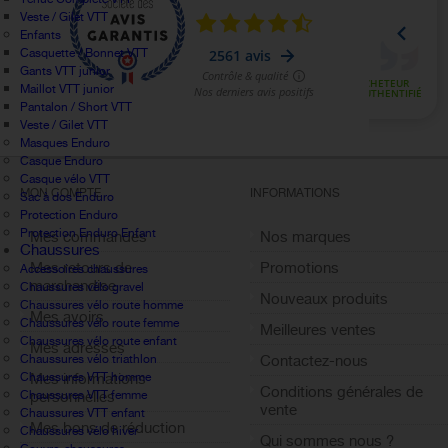
Veste / Gilet VTT
Enfants
Casquette / Bonnet VTT
Gants VTT junior
Maillot VTT junior
Pantalon / Short VTT
Veste / Gilet VTT
Masques Enduro
Casque Enduro
Casque vélo VTT
MON COMPTE
INFORMATIONS
Sac à dos Enduro
Protection Enduro
Protection Enduro Enfant
Mes commandes
Nos marques
Chaussures
Mes retours de
Promotions
Accessoires chaussures
marchandise
Chaussures vélo gravel
Nouveaux produits
Chaussures vélo route homme
Mes avoirs
Chaussures vélo route femme
Meilleures ventes
Chaussures vélo route enfant
Mes adresses
Chaussures vélo triathlon
Contactez-nous
Chaussures VTT homme
Mes informations
Conditions générales de
Chaussures VTT femme
personnelles
vente
Chaussures VTT enfant
Mes bons de réduction
Chaussures vélo hiver
Qui sommes nous ?