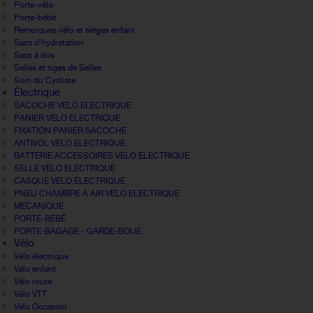
Porte-vélo
Porte-bébé
Remorques vélo et sièges enfant
Sacs d'hydratation
Sacs à dos
Selles et tiges de Selles
Soin du Cycliste
Électrique
SACOCHE VELO ELECTRIQUE
PANIER VELO ELECTRIQUE
FIXATION PANIER SACOCHE
ANTIVOL VELO ELECTRIQUE
BATTERIE ACCESSOIRES VELO ELECTRIQUE
SELLE VELO ELECTRIQUE
CASQUE VELO ELECTRIQUE
PNEU CHAMBRE A AIR VELO ELECTRIQUE
MECANIQUE
PORTE-BÉBÉ
PORTE-BAGAGE - GARDE-BOUE
Vélo
Vélo électrique
Vélo enfant
Vélo route
Vélo VTT
Vélo Occasion