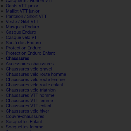
Casquette / Bonnet VTT
Gants VTT junior
Maillot VTT junior
Pantalon / Short VTT
Veste / Gilet VTT
Masques Enduro
Casque Enduro
Casque vélo VTT
Sac à dos Enduro
Protection Enduro
Protection Enduro Enfant
Chaussures
Accessoires chaussures
Chaussures vélo gravel
Chaussures vélo route homme
Chaussures vélo route femme
Chaussures vélo route enfant
Chaussures vélo triathlon
Chaussures VTT homme
Chaussures VTT femme
Chaussures VTT enfant
Chaussures vélo hiver
Couvre-chaussures
Socquettes Enfant
Socquettes femme