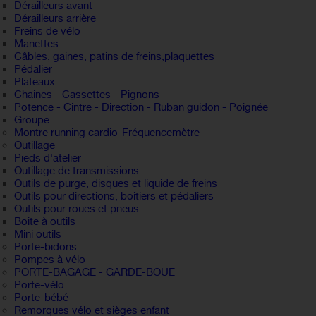
Dérailleurs avant
Dérailleurs arrière
Freins de vélo
Manettes
Câbles, gaines, patins de freins,plaquettes
Pédalier
Plateaux
Chaines - Cassettes - Pignons
Potence - Cintre - Direction - Ruban guidon - Poignée
Groupe
Montre running cardio-Fréquencemètre
Outillage
Pieds d'atelier
Outillage de transmissions
Outils de purge, disques et liquide de freins
Outils pour directions, boitiers et pédaliers
Outils pour roues et pneus
Boite à outils
Mini outils
Porte-bidons
Pompes à vélo
PORTE-BAGAGE - GARDE-BOUE
Porte-vélo
Porte-bébé
Remorques vélo et sièges enfant