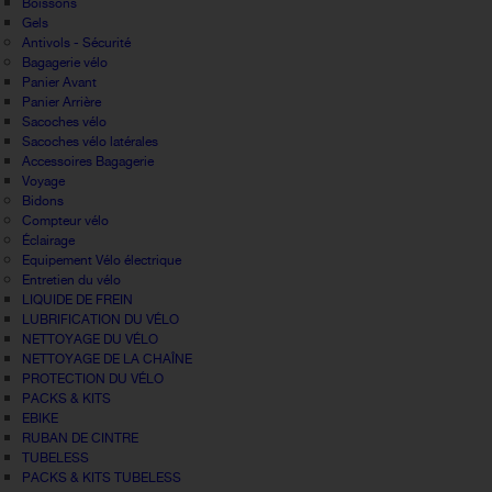
Boissons
Gels
Antivols - Sécurité
Bagagerie vélo
Panier Avant
Panier Arrière
Sacoches vélo
Sacoches vélo latérales
Accessoires Bagagerie
Voyage
Bidons
Compteur vélo
Éclairage
Equipement Vélo électrique
Entretien du vélo
LIQUIDE DE FREIN
LUBRIFICATION DU VÉLO
NETTOYAGE DU VÉLO
NETTOYAGE DE LA CHAÎNE
PROTECTION DU VÉLO
PACKS & KITS
EBIKE
RUBAN DE CINTRE
TUBELESS
PACKS & KITS TUBELESS