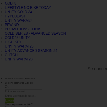
GOBIK
LIFESTYLE NO BIKE TODAY
UN1TY COLD 24
HYPEBEAST
UN1TY WARM24
REWIND
PROMOTIONS GOBIK
COLD SERIES · ADVANCED SEASON
COLD25 UNITY
HIGH KEY
UN1TY WARM 25
UN1TY ADVANCED SEASON 25
GLITCH
UNITY WARM 26
Se connec
Se connecter avec Facebook
Se connecter avec Google
Ou
Login
Mot de passe oublié ?