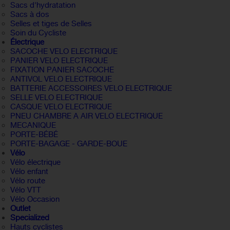
Sacs d'hydratation
Sacs à dos
Selles et tiges de Selles
Soin du Cycliste
Électrique
SACOCHE VELO ELECTRIQUE
PANIER VELO ELECTRIQUE
FIXATION PANIER SACOCHE
ANTIVOL VELO ELECTRIQUE
BATTERIE ACCESSOIRES VELO ELECTRIQUE
SELLE VELO ELECTRIQUE
CASQUE VELO ELECTRIQUE
PNEU CHAMBRE A AIR VELO ELECTRIQUE
MECANIQUE
PORTE-BÉBÉ
PORTE-BAGAGE - GARDE-BOUE
Vélo
Vélo électrique
Vélo enfant
Vélo route
Vélo VTT
Vélo Occasion
Outlet
Specialized
Hauts cyclistes