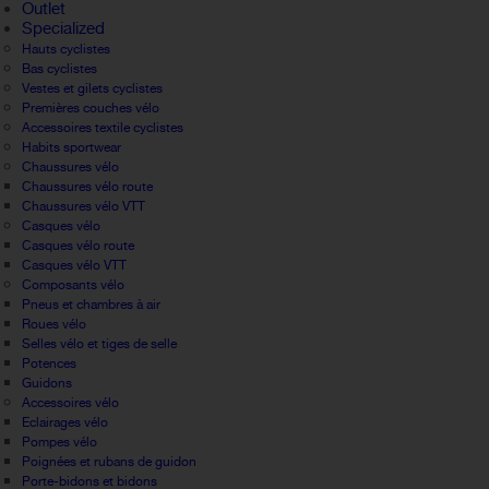
Outlet
Specialized
Hauts cyclistes
Bas cyclistes
Vestes et gilets cyclistes
Premières couches vélo
Accessoires textile cyclistes
Habits sportwear
Chaussures vélo
Chaussures vélo route
Chaussures vélo VTT
Casques vélo
Casques vélo route
Casques vélo VTT
Composants vélo
Pneus et chambres à air
Roues vélo
Selles vélo et tiges de selle
Potences
Guidons
Accessoires vélo
Eclairages vélo
Pompes vélo
Poignées et rubans de guidon
Porte-bidons et bidons