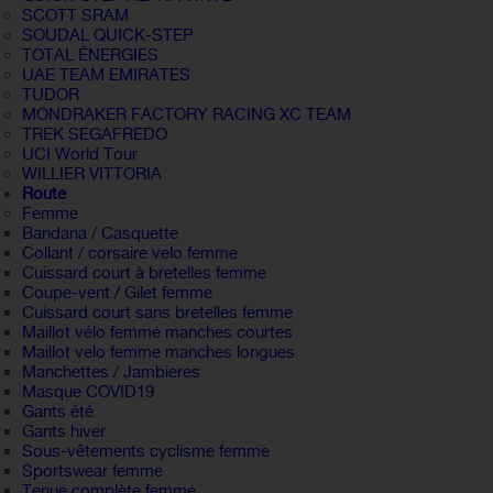
SCOTT SRAM
SOUDAL QUICK-STEP
TOTAL ÉNERGIES
UAE TEAM EMIRATES
TUDOR
MONDRAKER FACTORY RACING XC TEAM
TREK SEGAFREDO
UCI World Tour
WILLIER VITTORIA
Route
Femme
Bandana / Casquette
Collant / corsaire velo femme
Cuissard court à bretelles femme
Coupe-vent / Gilet femme
Cuissard court sans bretelles femme
Maillot vélo femme manches courtes
Maillot velo femme manches longues
Manchettes / Jambieres
Masque COVID19
Gants été
Gants hiver
Sous-vêtements cyclisme femme
Sportswear femme
Tenue complète femme