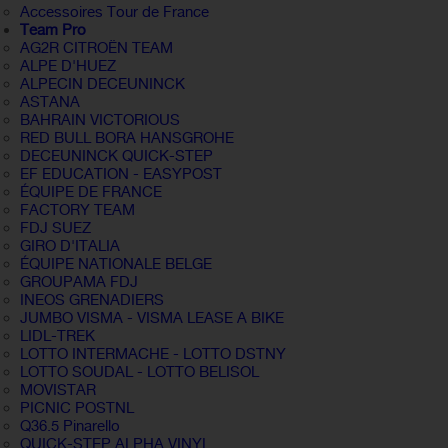
Accessoires Tour de France
Team Pro
AG2R CITROËN TEAM
ALPE D'HUEZ
ALPECIN DECEUNINCK
ASTANA
BAHRAIN VICTORIOUS
RED BULL BORA HANSGROHE
DECEUNINCK QUICK-STEP
EF EDUCATION - EASYPOST
ÉQUIPE DE FRANCE
FACTORY TEAM
FDJ SUEZ
GIRO D'ITALIA
ÉQUIPE NATIONALE BELGE
GROUPAMA FDJ
INEOS GRENADIERS
JUMBO VISMA - VISMA LEASE A BIKE
LIDL-TREK
LOTTO INTERMACHE - LOTTO DSTNY
LOTTO SOUDAL - LOTTO BELISOL
MOVISTAR
PICNIC POSTNL
Q36.5 Pinarello
QUICK-STEP ALPHA VINYL