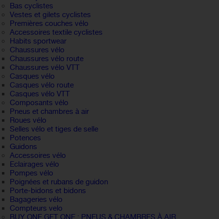
Bas cyclistes
Vestes et gilets cyclistes
Premières couches vélo
Accessoires textile cyclistes
Habits sportwear
Chaussures vélo
Chaussures vélo route
Chaussures vélo VTT
Casques vélo
Casques vélo route
Casques vélo VTT
Composants vélo
Pneus et chambres à air
Roues vélo
Selles vélo et tiges de selle
Potences
Guidons
Accessoires vélo
Eclairages vélo
Pompes vélo
Poignées et rubans de guidon
Porte-bidons et bidons
Bagageries vélo
Compteurs velo
BUY ONE GET ONE : PNEUS & CHAMBRES À AIR