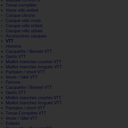
Masque COVID19
Tenue complète
Veste vélo enfant
Casque chrono
Casque vélo route
Casque vélo enfant
Casque vélo urbain
Accessoires casques
VTT
Homme
Casquette / Bonnet VTT
Gants VTT
Maillot manches courtes VTT
Maillot manches longues VTT
Pantalon / short VTT
Veste / Gilet VTT
Femme
Casquette / Bonnet VTT
Gants VTT
Maillot manches courtes VTT
Maillot manches longues VTT
Pantalon / short VTT
Tenue Complète VTT
Veste / Gilet VTT
Enfants