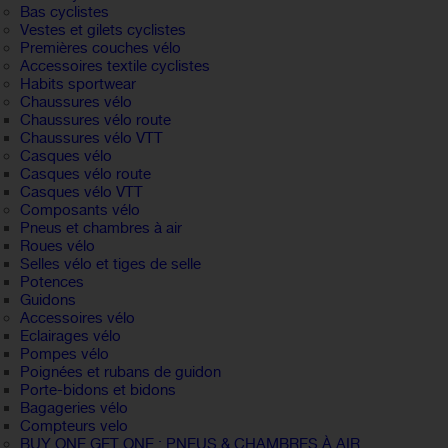
Bas cyclistes
Vestes et gilets cyclistes
Premières couches vélo
Accessoires textile cyclistes
Habits sportwear
Chaussures vélo
Chaussures vélo route
Chaussures vélo VTT
Casques vélo
Casques vélo route
Casques vélo VTT
Composants vélo
Pneus et chambres à air
Roues vélo
Selles vélo et tiges de selle
Potences
Guidons
Accessoires vélo
Eclairages vélo
Pompes vélo
Poignées et rubans de guidon
Porte-bidons et bidons
Bagageries vélo
Compteurs velo
BUY ONE GET ONE : PNEUS & CHAMBRES À AIR