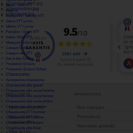
Veste / Gilet VTT
Enfants
Casquette / Bonnet VTT
Gants VTT junior
Maillot VTT junior
Pantalon / Short VTT
Veste / Gilet VTT
Masques Enduro
Casque Enduro
Casque vélo VTT
Sac à dos Enduro
Protection Enduro
Protection Enduro Enfant
Chaussures
Accessoires chaussures
Chaussures vélo gravel
Chaussures vélo route homme
MON COMPTE
INFORMATIONS
Chaussures vélo route femme
Chaussures vélo route enfant
Chaussures vélo triathlon
Mes commandes
Nos marques
Chaussures VTT homme
Mes retours de
Promotions
Chaussures VTT femme
marchandise
Chaussures VTT enfant
Nouveaux produits
Chaussures vélo hiver
Mes avoirs