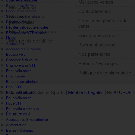
Couvre-chaussures
Meilleures ventes
Socquettes Enfant
Mes adresses
Contactez-nous
Socquettes femme
Mes informations
Socquettes homme
Conditions générales de
personnelles
Pédales vélo
vente
Pédales velo route et cales
Mes bons de réduction
Pédales velo VTT et cales
Qui sommes nous ?
Roue
Mes points de fidélité
Accessoires
Paiement sécurisé
Sign out
Accessoires Tubeless
Nos partenaires
Boyaux vélo
Chambre à air route
Retours / Echanges
Chambre à air VTT
Pneu vélo route
Politique de confidentialité
Pneu Gravel
Pneu route tubeless
Pneu VTT
© 2005 -
2026 Cycles et Sports |
Mentions Légales
| By
KLOROFI
Pneu vélo urbain
Roue vélo route
Roue VTT
Roue vélo électrique
Équipement
Accessoires Smartphones
Alimentation
Barres - Gateaux