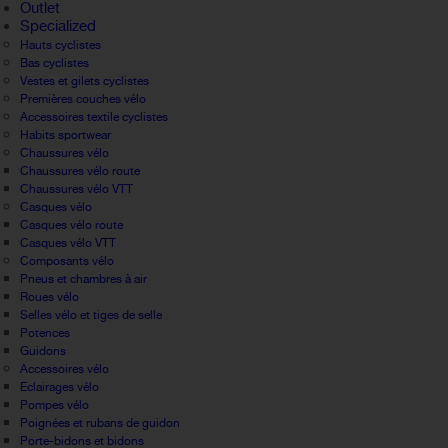
Outlet
Specialized
Hauts cyclistes
Bas cyclistes
Vestes et gilets cyclistes
Premières couches vélo
Accessoires textile cyclistes
Habits sportwear
Chaussures vélo
Chaussures vélo route
Chaussures vélo VTT
Casques vélo
Casques vélo route
Casques vélo VTT
Composants vélo
Pneus et chambres à air
Roues vélo
Selles vélo et tiges de selle
Potences
Guidons
Accessoires vélo
Eclairages vélo
Pompes vélo
Poignées et rubans de guidon
Porte-bidons et bidons