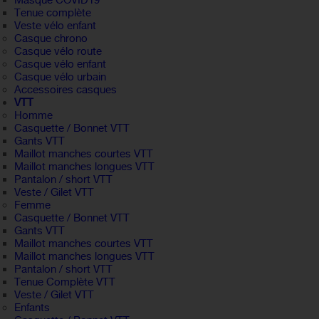
Masque COVID19
Tenue complète
Veste vélo enfant
Casque chrono
Casque vélo route
Casque vélo enfant
Casque vélo urbain
Accessoires casques
VTT
Homme
Casquette / Bonnet VTT
Gants VTT
Maillot manches courtes VTT
Maillot manches longues VTT
Pantalon / short VTT
Veste / Gilet VTT
Femme
Casquette / Bonnet VTT
Gants VTT
Maillot manches courtes VTT
Maillot manches longues VTT
Pantalon / short VTT
Tenue Complète VTT
Veste / Gilet VTT
Enfants