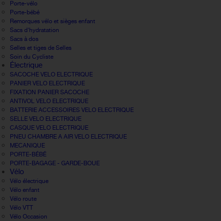
Porte-vélo
Porte-bébé
Remorques vélo et sièges enfant
Sacs d'hydratation
Sacs à dos
Selles et tiges de Selles
Soin du Cycliste
Électrique
SACOCHE VELO ELECTRIQUE
PANIER VELO ELECTRIQUE
FIXATION PANIER SACOCHE
ANTIVOL VELO ELECTRIQUE
BATTERIE ACCESSOIRES VELO ELECTRIQUE
SELLE VELO ELECTRIQUE
CASQUE VELO ELECTRIQUE
PNEU CHAMBRE A AIR VELO ELECTRIQUE
MECANIQUE
PORTE-BÉBÉ
PORTE-BAGAGE - GARDE-BOUE
Vélo
Vélo électrique
Vélo enfant
Vélo route
Vélo VTT
Vélo Occasion