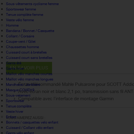
Sous-vêtements cyclisme femme
Sportswear femme
Tenue complète femme
Veste vélo femme
Homme
Bandana / Bonnet / Casquette
Collant / Corsaire
Coupe-vent / Gilet
Chaussettes homme
Cuissard court à bretelles
Cuissard court sans bretelles
Gants été
EN SAVOIR PLUS
Gants hiver
Maillot vélo manches courtes
Maillot vélo manches longues
Écran télécommandé Mahle Pulsarone pour SCOTT Addic
Manchette / Jambiere
Masque COVID19
Avec écran noir et blanc 2,1 po, transmission sans fil ANT
Sous-vetement
Compatible avec l’interface de montage Garmin
Sportswear
Tenue complète
Veste hiver
Enfant
VOUS AIMEREZ AUSSI :
Bonnets / casquettes velo enfant
Cuissard / Collant vélo enfant
Gants vélo enfant