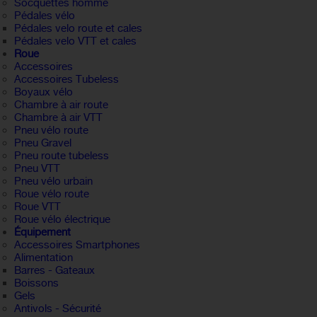
Socquettes homme
Pédales vélo
Pédales velo route et cales
Pédales velo VTT et cales
Roue
Accessoires
Accessoires Tubeless
Boyaux vélo
Chambre à air route
Chambre à air VTT
Pneu vélo route
Pneu Gravel
Pneu route tubeless
Pneu VTT
Pneu vélo urbain
Roue vélo route
Roue VTT
Roue vélo électrique
Équipement
Accessoires Smartphones
Alimentation
Barres - Gateaux
Boissons
Gels
Antivols - Sécurité