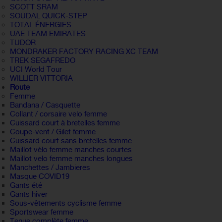
SCOTT SRAM
SOUDAL QUICK-STEP
TOTAL ÉNERGIES
UAE TEAM EMIRATES
TUDOR
MONDRAKER FACTORY RACING XC TEAM
TREK SEGAFREDO
UCI World Tour
WILLIER VITTORIA
Route
Femme
Bandana / Casquette
Collant / corsaire velo femme
Cuissard court à bretelles femme
Coupe-vent / Gilet femme
Cuissard court sans bretelles femme
Maillot vélo femme manches courtes
Maillot velo femme manches longues
Manchettes / Jambieres
Masque COVID19
Gants été
Gants hiver
Sous-vêtements cyclisme femme
Sportswear femme
Tenue complète femme