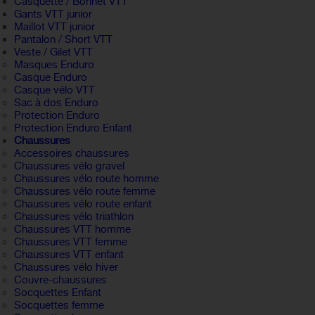
Casquette / Bonnet VTT
Gants VTT junior
Maillot VTT junior
Pantalon / Short VTT
Veste / Gilet VTT
Masques Enduro
Casque Enduro
Casque vélo VTT
Sac à dos Enduro
Protection Enduro
Protection Enduro Enfant
Chaussures
Accessoires chaussures
Chaussures vélo gravel
Chaussures vélo route homme
Chaussures vélo route femme
Chaussures vélo route enfant
Chaussures vélo triathlon
Chaussures VTT homme
Chaussures VTT femme
Chaussures VTT enfant
Chaussures vélo hiver
Couvre-chaussures
Socquettes Enfant
Socquettes femme