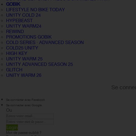
GOBIK
LIFESTYLE NO BIKE TODAY
UN1TY COLD 24
HYPEBEAST
UN1TY WARM24
REWIND
PROMOTIONS GOBIK
COLD SERIES · ADVANCED SEASON
COLD25 UNITY
HIGH KEY
UN1TY WARM 25
UN1TY ADVANCED SEASON 25
GLITCH
UNITY WARM 26
Se connec
Se connecter avec Facebook
Se connecter avec Google
Ou
Login
Mot de passe oublié ?