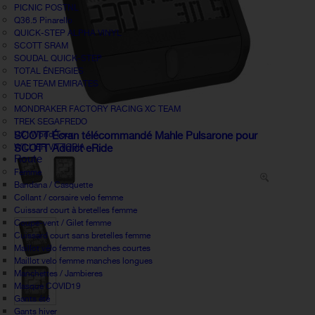
PICNIC POSTNL
Q36.5 Pinarello
QUICK-STEP ALPHA VINYL
SCOTT SRAM
SOUDAL QUICK-STEP
TOTAL ÉNERGIES
UAE TEAM EMIRATES
TUDOR
MONDRAKER FACTORY RACING XC TEAM
TREK SEGAFREDO
UCI World Tour
SCOTT Écran télécommandé Mahle Pulsarone pour
WILLIER VITTORIA
SCOTT Addict eRide
Route
Femme
Bandana / Casquette
Collant / corsaire velo femme
Cuissard court à bretelles femme
Coupe-vent / Gilet femme
Cuissard court sans bretelles femme
Maillot vélo femme manches courtes
Maillot velo femme manches longues
Manchettes / Jambieres
Masque COVID19
Gants été
Gants hiver