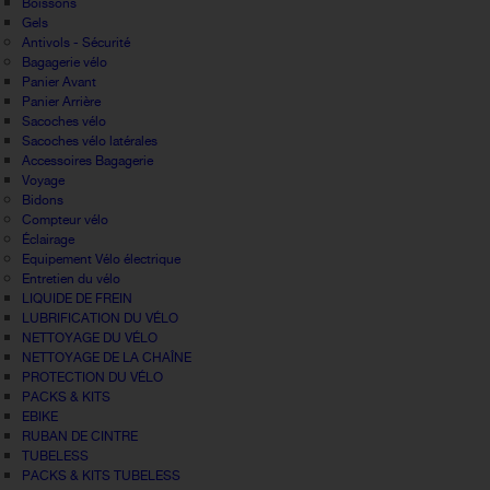
Boissons
Gels
Antivols - Sécurité
Bagagerie vélo
Panier Avant
Panier Arrière
Sacoches vélo
Sacoches vélo latérales
Accessoires Bagagerie
Voyage
Bidons
Compteur vélo
Éclairage
Equipement Vélo électrique
Entretien du vélo
LIQUIDE DE FREIN
LUBRIFICATION DU VÉLO
NETTOYAGE DU VÉLO
NETTOYAGE DE LA CHAÎNE
PROTECTION DU VÉLO
PACKS & KITS
EBIKE
RUBAN DE CINTRE
TUBELESS
PACKS & KITS TUBELESS