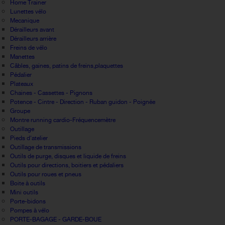
Home Trainer
Lunettes vélo
Mecanique
Dérailleurs avant
Dérailleurs arrière
Freins de vélo
Manettes
Câbles, gaines, patins de freins,plaquettes
Pédalier
Plateaux
Chaines - Cassettes - Pignons
Potence - Cintre - Direction - Ruban guidon - Poignée
Groupe
Montre running cardio-Fréquencemètre
Outillage
Pieds d'atelier
Outillage de transmissions
Outils de purge, disques et liquide de freins
Outils pour directions, boitiers et pédaliers
Outils pour roues et pneus
Boite à outils
Mini outils
Porte-bidons
Pompes à vélo
PORTE-BAGAGE - GARDE-BOUE