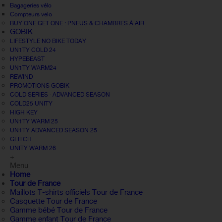
Bagageries vélo
Compteurs velo
BUY ONE GET ONE : PNEUS & CHAMBRES À AIR
GOBIK
LIFESTYLE NO BIKE TODAY
UN1TY COLD 24
HYPEBEAST
UN1TY WARM24
REWIND
PROMOTIONS GOBIK
COLD SERIES · ADVANCED SEASON
COLD25 UNITY
HIGH KEY
UN1TY WARM 25
UN1TY ADVANCED SEASON 25
GLITCH
UNITY WARM 26
+
Menu
Home
Tour de France
Maillots T-shirts officiels Tour de France
Casquette Tour de France
Gamme bébé Tour de France
Gamme enfant Tour de France