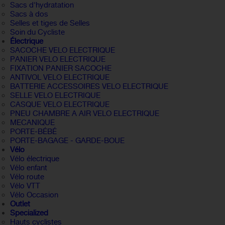
Sacs d'hydratation
Sacs à dos
Selles et tiges de Selles
Soin du Cycliste
Électrique
SACOCHE VELO ELECTRIQUE
PANIER VELO ELECTRIQUE
FIXATION PANIER SACOCHE
ANTIVOL VELO ELECTRIQUE
BATTERIE ACCESSOIRES VELO ELECTRIQUE
SELLE VELO ELECTRIQUE
CASQUE VELO ELECTRIQUE
PNEU CHAMBRE A AIR VELO ELECTRIQUE
MECANIQUE
PORTE-BÉBÉ
PORTE-BAGAGE - GARDE-BOUE
Vélo
Vélo électrique
Vélo enfant
Vélo route
Vélo VTT
Vélo Occasion
Outlet
Specialized
Hauts cyclistes