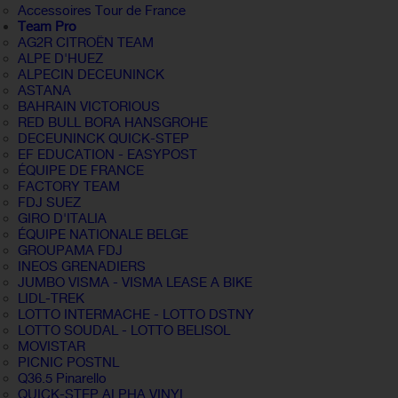
Accessoires Tour de France
Team Pro
AG2R CITROËN TEAM
ALPE D'HUEZ
ALPECIN DECEUNINCK
ASTANA
BAHRAIN VICTORIOUS
RED BULL BORA HANSGROHE
DECEUNINCK QUICK-STEP
EF EDUCATION - EASYPOST
ÉQUIPE DE FRANCE
FACTORY TEAM
FDJ SUEZ
GIRO D'ITALIA
ÉQUIPE NATIONALE BELGE
GROUPAMA FDJ
INEOS GRENADIERS
JUMBO VISMA - VISMA LEASE A BIKE
LIDL-TREK
LOTTO INTERMACHE - LOTTO DSTNY
LOTTO SOUDAL - LOTTO BELISOL
MOVISTAR
PICNIC POSTNL
Q36.5 Pinarello
QUICK-STEP ALPHA VINYL