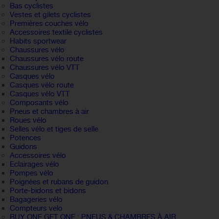
Bas cyclistes
Vestes et gilets cyclistes
Premières couches vélo
Accessoires textile cyclistes
Habits sportwear
Chaussures vélo
Chaussures vélo route
Chaussures vélo VTT
Casques vélo
Casques vélo route
Casques vélo VTT
Composants vélo
Pneus et chambres à air
Roues vélo
Selles vélo et tiges de selle
Potences
Guidons
Accessoires vélo
Eclairages vélo
Pompes vélo
Poignées et rubans de guidon
Porte-bidons et bidons
Bagageries vélo
Compteurs velo
BUY ONE GET ONE : PNEUS & CHAMBRES À AIR