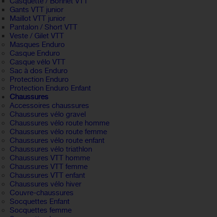
Casquette / Bonnet VTT
Gants VTT junior
Maillot VTT junior
Pantalon / Short VTT
Veste / Gilet VTT
Masques Enduro
Casque Enduro
Casque vélo VTT
Sac à dos Enduro
Protection Enduro
Protection Enduro Enfant
Chaussures
Accessoires chaussures
Chaussures vélo gravel
Chaussures vélo route homme
Chaussures vélo route femme
Chaussures vélo route enfant
Chaussures vélo triathlon
Chaussures VTT homme
Chaussures VTT femme
Chaussures VTT enfant
Chaussures vélo hiver
Couvre-chaussures
Socquettes Enfant
Socquettes femme