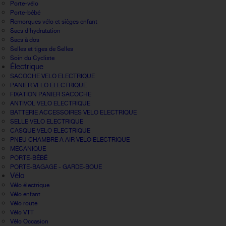
Porte-vélo
Porte-bébé
Remorques vélo et sièges enfant
Sacs d'hydratation
Sacs à dos
Selles et tiges de Selles
Soin du Cycliste
Électrique
SACOCHE VELO ELECTRIQUE
PANIER VELO ELECTRIQUE
FIXATION PANIER SACOCHE
ANTIVOL VELO ELECTRIQUE
BATTERIE ACCESSOIRES VELO ELECTRIQUE
SELLE VELO ELECTRIQUE
CASQUE VELO ELECTRIQUE
PNEU CHAMBRE A AIR VELO ELECTRIQUE
MECANIQUE
PORTE-BÉBÉ
PORTE-BAGAGE - GARDE-BOUE
Vélo
Vélo électrique
Vélo enfant
Vélo route
Vélo VTT
Vélo Occasion