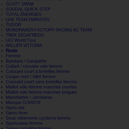
SCOTT SRAM
SOUDAL QUICK-STEP
TOTAL ÉNERGIES
UAE TEAM EMIRATES
TUDOR
MONDRAKER FACTORY RACING XC TEAM
TREK SEGAFREDO
UCI World Tour
WILLIER VITTORIA
Route
Femme
Bandana / Casquette
Collant / corsaire velo femme
Cuissard court à bretelles femme
Coupe-vent / Gilet femme
Cuissard court sans bretelles femme
Maillot vélo femme manches courtes
Maillot velo femme manches longues
Manchettes / Jambieres
Masque COVID19
Gants été
Gants hiver
Sous-vêtements cyclisme femme
Sportswear femme
Tenue complète femme