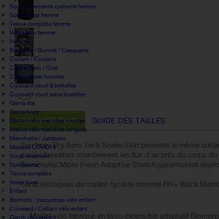
Sous-vêtements cyclisme femme
Sportswear femme
Tenue complète femme
Veste vélo femme
Homme
Bandana / Bonnet / Casquette
Collant / Corsaire
Coupe-vent / Gilet
Chaussettes homme
Cuissard court à bretelles
Cuissard court sans bretelles
Gants été
Gants hiver
EN SAVOIR PLUS
GUIDE DES TAILLES
Maillot vélo manches courtes
Maillot vélo manches longues
Manchette / Jambiere
Son tissu Dry Aero Tech Snake Skin présente la même surface
Masque COVID19
par les fossettes maintiennent les flux d'air près du corps du
Sous-vetement
Biomorphic Micro Fresh Adaptive Stretch garantissent légèret
Sportswear
Tenue complète
Veste hiver
Caractéristiques du maillot cycliste homme RH+ Black Mamb
Enfant
Bonnets / casquettes velo enfant
Cuissard / Collant vélo enfant
Maillot vélo fabriqué en tissu extensible adaptatif Biomo
Gants vélo enfant