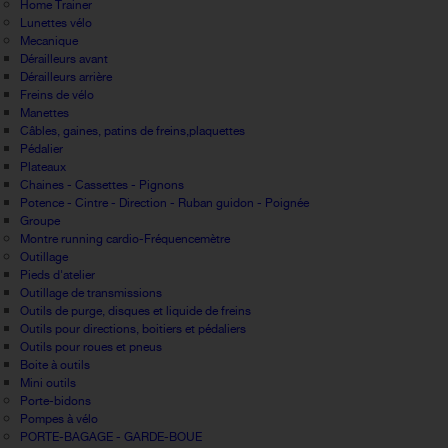
Home Trainer
Lunettes vélo
Mecanique
Dérailleurs avant
Dérailleurs arrière
Freins de vélo
Manettes
Câbles, gaines, patins de freins,plaquettes
Pédalier
Plateaux
Chaines - Cassettes - Pignons
Potence - Cintre - Direction - Ruban guidon - Poignée
Groupe
Montre running cardio-Fréquencemètre
Outillage
Pieds d'atelier
Outillage de transmissions
Outils de purge, disques et liquide de freins
Outils pour directions, boitiers et pédaliers
Outils pour roues et pneus
Boite à outils
Mini outils
Porte-bidons
Pompes à vélo
PORTE-BAGAGE - GARDE-BOUE