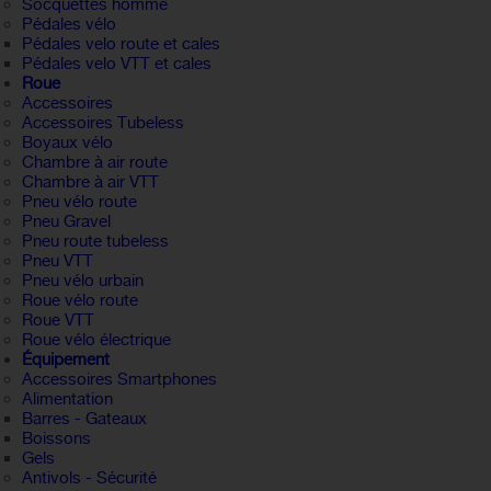
Socquettes homme
Pédales vélo
Pédales velo route et cales
Pédales velo VTT et cales
Roue
Accessoires
Accessoires Tubeless
Boyaux vélo
Chambre à air route
Chambre à air VTT
Pneu vélo route
Pneu Gravel
Pneu route tubeless
Pneu VTT
Pneu vélo urbain
Roue vélo route
Roue VTT
Roue vélo électrique
Équipement
Accessoires Smartphones
Alimentation
Barres - Gateaux
Boissons
Gels
Antivols - Sécurité