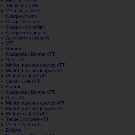
Masque COVID19
Tenue complète
Veste vélo enfant
Casque chrono
Casque vélo route
Casque vélo enfant
Casque vélo urbain
Accessoires casques
VTT
Homme
Casquette / Bonnet VTT
Gants VTT
Maillot manches courtes VTT
Maillot manches longues VTT
Pantalon / short VTT
Veste / Gilet VTT
Femme
Casquette / Bonnet VTT
Gants VTT
Maillot manches courtes VTT
Maillot manches longues VTT
Pantalon / short VTT
Tenue Complète VTT
Veste / Gilet VTT
Enfants