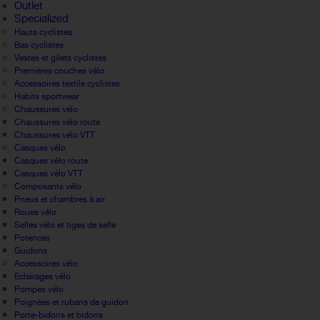
Outlet
Specialized
Hauts cyclistes
Bas cyclistes
Vestes et gilets cyclistes
Premières couches vélo
Accessoires textile cyclistes
Habits sportwear
Chaussures vélo
Chaussures vélo route
Chaussures vélo VTT
Casques vélo
Casques vélo route
Casques vélo VTT
Composants vélo
Pneus et chambres à air
Roues vélo
Selles vélo et tiges de selle
Potences
Guidons
Accessoires vélo
Eclairages vélo
Pompes vélo
Poignées et rubans de guidon
Porte-bidons et bidons