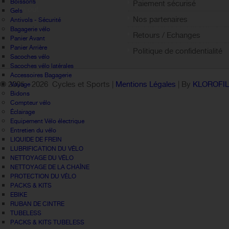
Boissons
Paiement sécurisé
Sign out
Gels
Nos partenaires
Antivols - Sécurité
Bagagerie vélo
Retours / Echanges
Panier Avant
Panier Arrière
Politique de confidentialité
Sacoches vélo
Sacoches vélo latérales
Accessoires Bagagerie
© 2005 -
2026 Cycles et Sports |
Mentions Légales
| By
KLOROFI
Voyage
Bidons
Compteur vélo
Éclairage
Equipement Vélo électrique
Entretien du vélo
LIQUIDE DE FREIN
LUBRIFICATION DU VÉLO
NETTOYAGE DU VÉLO
NETTOYAGE DE LA CHAÎNE
PROTECTION DU VÉLO
PACKS & KITS
EBIKE
RUBAN DE CINTRE
TUBELESS
PACKS & KITS TUBELESS