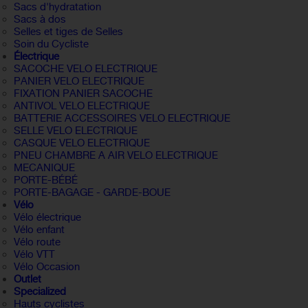
Sacs d'hydratation
Sacs à dos
Selles et tiges de Selles
Soin du Cycliste
Électrique
SACOCHE VELO ELECTRIQUE
PANIER VELO ELECTRIQUE
FIXATION PANIER SACOCHE
ANTIVOL VELO ELECTRIQUE
BATTERIE ACCESSOIRES VELO ELECTRIQUE
SELLE VELO ELECTRIQUE
CASQUE VELO ELECTRIQUE
PNEU CHAMBRE A AIR VELO ELECTRIQUE
MECANIQUE
PORTE-BÉBÉ
PORTE-BAGAGE - GARDE-BOUE
Vélo
Vélo électrique
Vélo enfant
Vélo route
Vélo VTT
Vélo Occasion
Outlet
Specialized
Hauts cyclistes