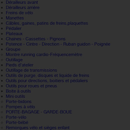
Dérailleurs avant
Dérailleurs arrière
Freins de vélo
Manettes
Câbles, gaines, patins de freins,plaquettes
Pédalier
Plateaux
Chaines - Cassettes - Pignons
Potence - Cintre - Direction - Ruban guidon - Poignée
Groupe
Montre running cardio-Fréquencemètre
Outillage
Pieds d'atelier
Outillage de transmissions
Outils de purge, disques et liquide de freins
Outils pour directions, boitiers et pédaliers
Outils pour roues et pneus
Boite à outils
Mini outils
Porte-bidons
Pompes à vélo
PORTE-BAGAGE - GARDE-BOUE
Porte-vélo
Porte-bébé
Remorques vélo et sièges enfant