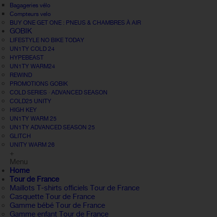
Bagageries vélo
Compteurs velo
BUY ONE GET ONE : PNEUS & CHAMBRES À AIR
GOBIK
LIFESTYLE NO BIKE TODAY
UN1TY COLD 24
HYPEBEAST
UN1TY WARM24
REWIND
PROMOTIONS GOBIK
COLD SERIES · ADVANCED SEASON
COLD25 UNITY
HIGH KEY
UN1TY WARM 25
UN1TY ADVANCED SEASON 25
GLITCH
UNITY WARM 26
+
Menu
Home
Tour de France
Maillots T-shirts officiels Tour de France
Casquette Tour de France
Gamme bébé Tour de France
Gamme enfant Tour de France