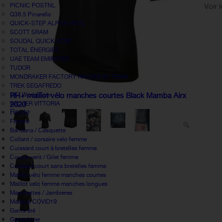
PICNIC POSTNL
Voir 
Q36.5 Pinarello
QUICK-STEP ALPHA VINYL
SCOTT SRAM
SOUDAL QUICK-STEP
TOTAL ÉNERGIES
UAE TEAM EMIRATES
TUDOR
MONDRAKER FACTORY RACING XC TEAM
TREK SEGAFREDO
UCI World Tour
RH+ maillot vélo manches courtes Black Mamba Airx
WILLIER VITTORIA
2020
Route
Femme
Bandana / Casquette
Collant / corsaire velo femme
Cuissard court à bretelles femme
Coupe-vent / Gilet femme
Cuissard court sans bretelles femme
Maillot vélo femme manches courtes
Maillot velo femme manches longues
Manchettes / Jambieres
Masque COVID19
Gants été
Gants hiver