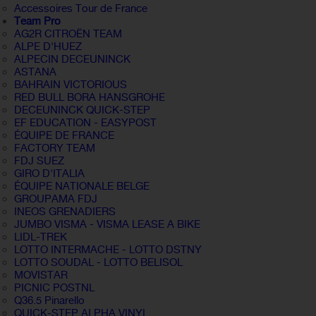
Accessoires Tour de France
Team Pro
AG2R CITROËN TEAM
ALPE D'HUEZ
ALPECIN DECEUNINCK
ASTANA
BAHRAIN VICTORIOUS
RED BULL BORA HANSGROHE
DECEUNINCK QUICK-STEP
EF EDUCATION - EASYPOST
ÉQUIPE DE FRANCE
FACTORY TEAM
FDJ SUEZ
GIRO D'ITALIA
ÉQUIPE NATIONALE BELGE
GROUPAMA FDJ
INEOS GRENADIERS
JUMBO VISMA - VISMA LEASE A BIKE
LIDL-TREK
LOTTO INTERMACHE - LOTTO DSTNY
LOTTO SOUDAL - LOTTO BELISOL
MOVISTAR
PICNIC POSTNL
Q36.5 Pinarello
QUICK-STEP ALPHA VINYL