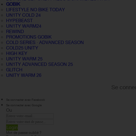
GOBIK
LIFESTYLE NO BIKE TODAY
UN1TY COLD 24
HYPEBEAST
UN1TY WARM24
REWIND
PROMOTIONS GOBIK
COLD SERIES · ADVANCED SEASON
COLD25 UNITY
HIGH KEY
UN1TY WARM 25
UN1TY ADVANCED SEASON 25
GLITCH
UNITY WARM 26
Se connec
Se connecter avec Facebook
Se connecter avec Google
Ou
Login
Mot de passe oublié ?