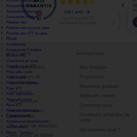
Couvre-chaussures
Socquettes Enfant
Socquettes femme
Socquettes homme
Pédales vélo
Pédales velo route et cales
Pédales velo VTT et cales
Roue
Accessoires
Accessoires Tubeless
MON COMPTE
INFORMATIONS
Boyaux vélo
Chambre à air route
Chambre à air VTT
Mes commandes
Nos marques
Pneu vélo route
Mes retours de
Promotions
Pneu Gravel
marchandise
Pneu route tubeless
Nouveaux produits
Pneu VTT
Mes avoirs
Pneu vélo urbain
Meilleures ventes
Roue vélo route
Mes adresses
Contactez-nous
Roue VTT
Mes informations
Roue vélo électrique
Conditions générales de
Équipement
personnelles
vente
Accessoires Smartphones
Mes bons de réduction
Alimentation
Qui sommes nous ?
Barres - Gateaux
Mes points de fidélité