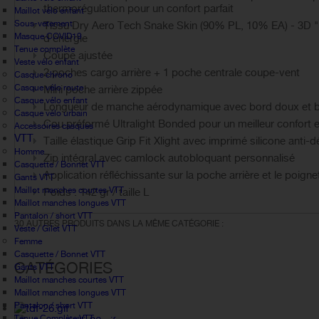
thermorégulation pour un confort parfait
Maillot vélo enfant
Sous-vetement
Tissu Dry Aero Tech Snake Skin (90% PL, 10% EA) - 3D "
Masque COVID19
d'énergie
Tenue complète
Coupe ajustée
Veste vélo enfant
2 poches cargo arrière + 1 poche centrale coupe-vent
Casque chrono
Casque vélo route
Mini poche arrière zippée
Casque vélo enfant
Longueur de manche aérodynamique avec bord doux et b
Casque vélo urbain
Cou préformé Ultralight Bonded pour un meilleur confort e
Accessoires casques
VTT
Taille élastique Grip Fit Xlight avec imprimé silicone anti-dé
Homme
Zip intégral avec camlock autobloquant personnalisé
Casquette / Bonnet VTT
Application réfléchissante sur la poche arrière et le poignet
Gants VTT
Maillot manches courtes VTT
Poids : 142 gr / taille L
Maillot manches longues VTT
Pantalon / short VTT
30 AUTRES PRODUITS DANS LA MÊME CATÉGORIE :
Veste / Gilet VTT
Femme
Casquette / Bonnet VTT
CATÉGORIES
Gants VTT
Maillot manches courtes VTT
Maillot manches longues VTT
Pantalon / short VTT
Tenue Complète VTT