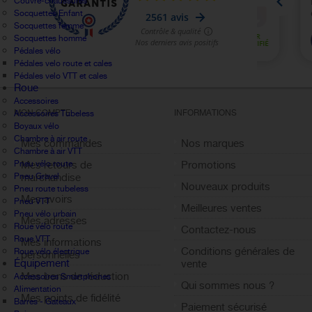
Couvre-chaussures
Socquettes Enfant
Socquettes femme
Socquettes homme
Pédales vélo
Pédales velo route et cales
Pédales velo VTT et cales
Roue
Accessoires
MON COMPTE
INFORMATIONS
Accessoires Tubeless
Boyaux vélo
Chambre à air route
Mes commandes
Nos marques
Chambre à air VTT
Pneu vélo route
Mes retours de
Promotions
Pneu Gravel
marchandise
Nouveaux produits
Pneu route tubeless
Mes avoirs
Pneu VTT
Meilleures ventes
Pneu vélo urbain
Mes adresses
Roue vélo route
Contactez-nous
Roue VTT
Mes informations
Conditions générales de
Roue vélo électrique
personnelles
Équipement
vente
Mes bons de réduction
Accessoires Smartphones
Qui sommes nous ?
Alimentation
Mes points de fidélité
Barres - Gateaux
Paiement sécurisé