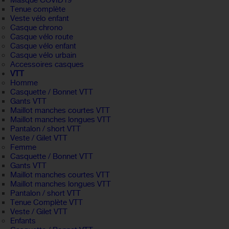
Masque COVID19
Tenue complète
Veste vélo enfant
Casque chrono
Casque vélo route
Casque vélo enfant
Casque vélo urbain
Accessoires casques
VTT
Homme
Casquette / Bonnet VTT
Gants VTT
Maillot manches courtes VTT
Maillot manches longues VTT
Pantalon / short VTT
Veste / Gilet VTT
Femme
Casquette / Bonnet VTT
Gants VTT
Maillot manches courtes VTT
Maillot manches longues VTT
Pantalon / short VTT
Tenue Complète VTT
Veste / Gilet VTT
Enfants