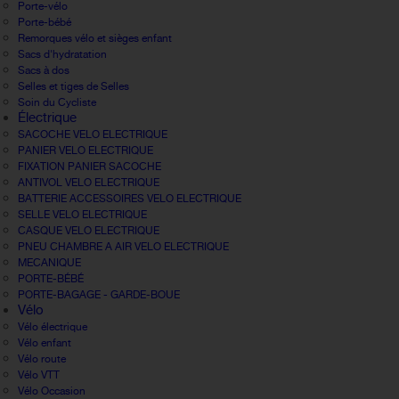
Porte-vélo
Porte-bébé
Remorques vélo et sièges enfant
Sacs d'hydratation
Sacs à dos
Selles et tiges de Selles
Soin du Cycliste
Électrique
SACOCHE VELO ELECTRIQUE
PANIER VELO ELECTRIQUE
FIXATION PANIER SACOCHE
ANTIVOL VELO ELECTRIQUE
BATTERIE ACCESSOIRES VELO ELECTRIQUE
SELLE VELO ELECTRIQUE
CASQUE VELO ELECTRIQUE
PNEU CHAMBRE A AIR VELO ELECTRIQUE
MECANIQUE
PORTE-BÉBÉ
PORTE-BAGAGE - GARDE-BOUE
Vélo
Vélo électrique
Vélo enfant
Vélo route
Vélo VTT
Vélo Occasion