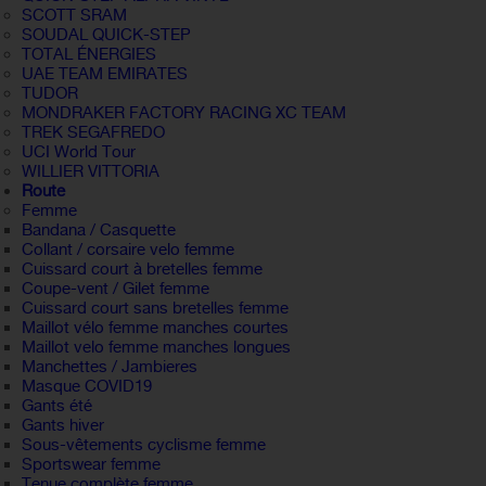
SCOTT SRAM
SOUDAL QUICK-STEP
TOTAL ÉNERGIES
UAE TEAM EMIRATES
TUDOR
MONDRAKER FACTORY RACING XC TEAM
TREK SEGAFREDO
UCI World Tour
WILLIER VITTORIA
Route
Femme
Bandana / Casquette
Collant / corsaire velo femme
Cuissard court à bretelles femme
Coupe-vent / Gilet femme
Cuissard court sans bretelles femme
Maillot vélo femme manches courtes
Maillot velo femme manches longues
Manchettes / Jambieres
Masque COVID19
Gants été
Gants hiver
Sous-vêtements cyclisme femme
Sportswear femme
Tenue complète femme