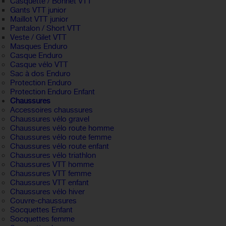
Casquette / Bonnet VTT
Gants VTT junior
Maillot VTT junior
Pantalon / Short VTT
Veste / Gilet VTT
Masques Enduro
Casque Enduro
Casque vélo VTT
Sac à dos Enduro
Protection Enduro
Protection Enduro Enfant
Chaussures
Accessoires chaussures
Chaussures vélo gravel
Chaussures vélo route homme
Chaussures vélo route femme
Chaussures vélo route enfant
Chaussures vélo triathlon
Chaussures VTT homme
Chaussures VTT femme
Chaussures VTT enfant
Chaussures vélo hiver
Couvre-chaussures
Socquettes Enfant
Socquettes femme