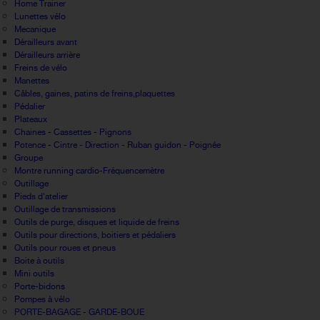
Home Trainer
Lunettes vélo
Mecanique
Dérailleurs avant
Dérailleurs arrière
Freins de vélo
Manettes
Câbles, gaines, patins de freins,plaquettes
Pédalier
Plateaux
Chaines - Cassettes - Pignons
Potence - Cintre - Direction - Ruban guidon - Poignée
Groupe
Montre running cardio-Fréquencemètre
Outillage
Pieds d'atelier
Outillage de transmissions
Outils de purge, disques et liquide de freins
Outils pour directions, boitiers et pédaliers
Outils pour roues et pneus
Boite à outils
Mini outils
Porte-bidons
Pompes à vélo
PORTE-BAGAGE - GARDE-BOUE