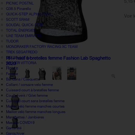
5,15 
PICNIC POSTNL
Q36.5 Pinarello
QUICK-STEP ALPHA VINYL
Voir 
SCOTT SRAM
SOUDAL QUICK-STEP
TOTAL ÉNERGIES
UAE TEAM EMIRATES
TUDOR
MONDRAKER FACTORY RACING XC TEAM
TREK SEGAFREDO
UCI World Tour
RH+ haut à bretelles femme Fashion Lab Spaghetto
WILLIER VITTORIA
2020
Route
Femme
Bandana / Casquette
Collant / corsaire velo femme
Cuissard court à bretelles femme
Coupe-vent / Gilet femme
Cuissard court sans bretelles femme
Maillot vélo femme manches courtes
Maillot velo femme manches longues
Manchettes / Jambieres
Masque COVID19
Gants été
Gants hiver