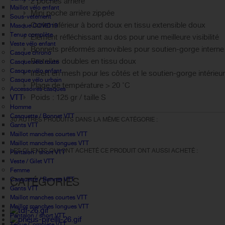
2 poches arrière
Maillot vélo enfant
Mini poche arrière zippée
Sous-vetement
Ourlet inférieur à bord doux en tissu extensible doux
Masque COVID19
Tenue complète
Elément réfléchissant au dos pour une meilleure visibilité
Veste vélo enfant
Bonnets préformés amovibles pour soutien-gorge interne
Casque chrono
Bretelles doubles en tissu doux
Casque vélo route
Casque vélo enfant
Insert en mesh pour les côtés et le soutien-gorge intérieu
Casque vélo urbain
Plage de température > 20 ˚C
Accessoires casques
VTT
Poids : 125 gr / taille S
Homme
Casquette / Bonnet VTT
30 AUTRES PRODUITS DANS LA MÊME CATÉGORIE :
Gants VTT
Maillot manches courtes VTT
Maillot manches longues VTT
LES CLIENTS QUI ONT ACHETÉ CE PRODUIT ONT AUSSI ACHETÉ :
Pantalon / short VTT
Veste / Gilet VTT
Femme
CATÉGORIES
Casquette / Bonnet VTT
Gants VTT
Maillot manches courtes VTT
Maillot manches longues VTT
Pantalon / short VTT
Tenue Complète VTT