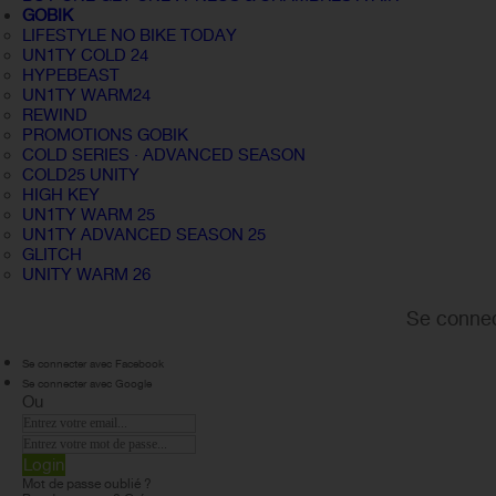
GOBIK
LIFESTYLE NO BIKE TODAY
UN1TY COLD 24
HYPEBEAST
UN1TY WARM24
REWIND
PROMOTIONS GOBIK
COLD SERIES · ADVANCED SEASON
COLD25 UNITY
HIGH KEY
UN1TY WARM 25
UN1TY ADVANCED SEASON 25
GLITCH
UNITY WARM 26
Se connec
Se connecter avec Facebook
Se connecter avec Google
Ou
Login
Mot de passe oublié ?