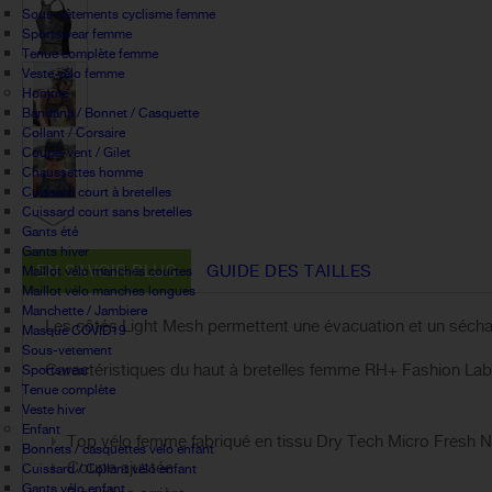
Sous-vêtements cyclisme femme
Sportswear femme
Tenue complète femme
Veste vélo femme
Homme
Bandana / Bonnet / Casquette
Collant / Corsaire
Coupe-vent / Gilet
Chaussettes homme
Cuissard court à bretelles
Cuissard court sans bretelles
Gants été
Gants hiver
EN SAVOIR PLUS
GUIDE DES TAILLES
Maillot vélo manches courtes
Maillot vélo manches longues
Manchette / Jambiere
Les côtés Light Mesh permettent une évacuation et un séchag
Masque COVID19
Sous-vetement
Caractéristiques du haut à bretelles femme RH+ Fashion Lab
Sportswear
Tenue complète
Veste hiver
Enfant
Top vélo femme fabriqué en tissu Dry Tech Micro Fresh N
Bonnets / casquettes velo enfant
Coupe ajustée
Cuissard / Collant vélo enfant
Gants vélo enfant