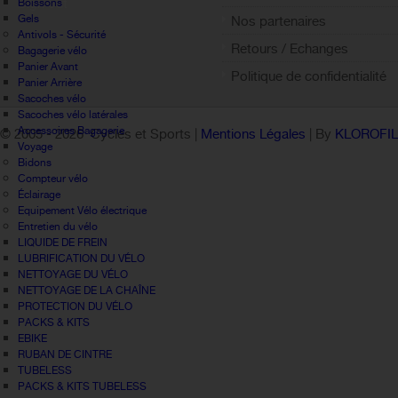
Sign out
Boissons
Gels
Nos partenaires
Antivols - Sécurité
Retours / Echanges
Bagagerie vélo
Panier Avant
Politique de confidentialité
Panier Arrière
Sacoches vélo
Sacoches vélo latérales
Accessoires Bagagerie
© 2005 -
2026 Cycles et Sports |
Mentions Légales
| By
KLOROFI
Voyage
Bidons
Compteur vélo
Éclairage
Equipement Vélo électrique
Entretien du vélo
LIQUIDE DE FREIN
LUBRIFICATION DU VÉLO
NETTOYAGE DU VÉLO
NETTOYAGE DE LA CHAÎNE
PROTECTION DU VÉLO
PACKS & KITS
EBIKE
RUBAN DE CINTRE
TUBELESS
PACKS & KITS TUBELESS