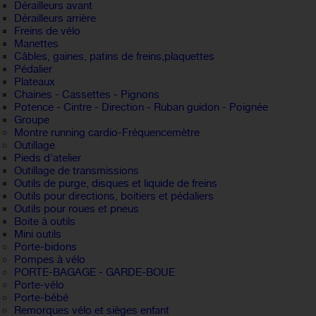
Dérailleurs avant
Dérailleurs arrière
Freins de vélo
Manettes
Câbles, gaines, patins de freins,plaquettes
Pédalier
Plateaux
Chaines - Cassettes - Pignons
Potence - Cintre - Direction - Ruban guidon - Poignée
Groupe
Montre running cardio-Fréquencemètre
Outillage
Pieds d'atelier
Outillage de transmissions
Outils de purge, disques et liquide de freins
Outils pour directions, boitiers et pédaliers
Outils pour roues et pneus
Boite à outils
Mini outils
Porte-bidons
Pompes à vélo
PORTE-BAGAGE - GARDE-BOUE
Porte-vélo
Porte-bébé
Remorques vélo et sièges enfant