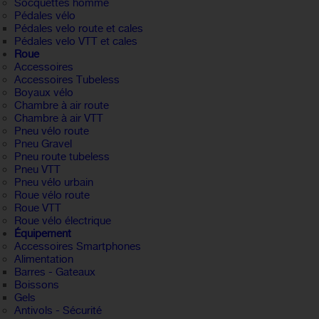
Socquettes homme
Pédales vélo
Pédales velo route et cales
Pédales velo VTT et cales
Roue
Accessoires
Accessoires Tubeless
Boyaux vélo
Chambre à air route
Chambre à air VTT
Pneu vélo route
Pneu Gravel
Pneu route tubeless
Pneu VTT
Pneu vélo urbain
Roue vélo route
Roue VTT
Roue vélo électrique
Équipement
Accessoires Smartphones
Alimentation
Barres - Gateaux
Boissons
Gels
Antivols - Sécurité