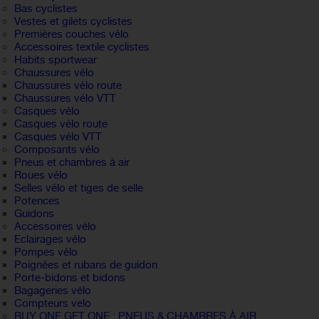
Bas cyclistes
Vestes et gilets cyclistes
Premières couches vélo
Accessoires textile cyclistes
Habits sportwear
Chaussures vélo
Chaussures vélo route
Chaussures vélo VTT
Casques vélo
Casques vélo route
Casques vélo VTT
Composants vélo
Pneus et chambres à air
Roues vélo
Selles vélo et tiges de selle
Potences
Guidons
Accessoires vélo
Eclairages vélo
Pompes vélo
Poignées et rubans de guidon
Porte-bidons et bidons
Bagageries vélo
Compteurs velo
BUY ONE GET ONE : PNEUS & CHAMBRES À AIR