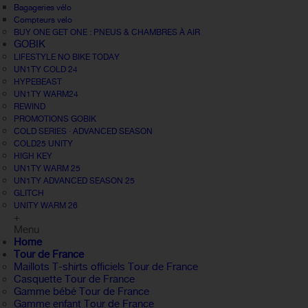
Bagageries vélo
Compteurs velo
BUY ONE GET ONE : PNEUS & CHAMBRES À AIR
GOBIK
LIFESTYLE NO BIKE TODAY
UN1TY COLD 24
HYPEBEAST
UN1TY WARM24
REWIND
PROMOTIONS GOBIK
COLD SERIES · ADVANCED SEASON
COLD25 UNITY
HIGH KEY
UN1TY WARM 25
UN1TY ADVANCED SEASON 25
GLITCH
UNITY WARM 26
+
Menu
Home
Tour de France
Maillots T-shirts officiels Tour de France
Casquette Tour de France
Gamme bébé Tour de France
Gamme enfant Tour de France