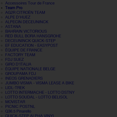
Accessoires Tour de France
Team Pro
AG2R CITROËN TEAM
ALPE D'HUEZ
ALPECIN DECEUNINCK
ASTANA
BAHRAIN VICTORIOUS
RED BULL BORA HANSGROHE
DECEUNINCK QUICK-STEP
EF EDUCATION - EASYPOST
ÉQUIPE DE FRANCE
FACTORY TEAM
FDJ SUEZ
GIRO D'ITALIA
ÉQUIPE NATIONALE BELGE
GROUPAMA FDJ
INEOS GRENADIERS
JUMBO VISMA - VISMA LEASE A BIKE
LIDL-TREK
LOTTO INTERMACHE - LOTTO DSTNY
LOTTO SOUDAL - LOTTO BELISOL
MOVISTAR
PICNIC POSTNL
Q36.5 Pinarello
QUICK-STEP ALPHA VINYL