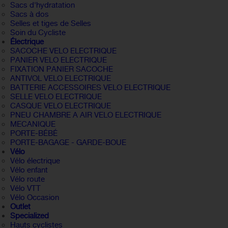
Sacs d'hydratation
Sacs à dos
Selles et tiges de Selles
Soin du Cycliste
Électrique
SACOCHE VELO ELECTRIQUE
PANIER VELO ELECTRIQUE
FIXATION PANIER SACOCHE
ANTIVOL VELO ELECTRIQUE
BATTERIE ACCESSOIRES VELO ELECTRIQUE
SELLE VELO ELECTRIQUE
CASQUE VELO ELECTRIQUE
PNEU CHAMBRE A AIR VELO ELECTRIQUE
MECANIQUE
PORTE-BÉBÉ
PORTE-BAGAGE - GARDE-BOUE
Vélo
Vélo électrique
Vélo enfant
Vélo route
Vélo VTT
Vélo Occasion
Outlet
Specialized
Hauts cyclistes