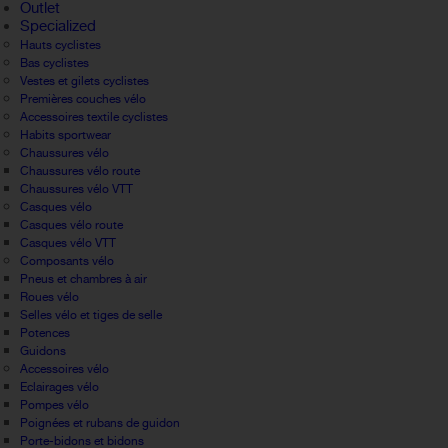
Outlet
Specialized
Hauts cyclistes
Bas cyclistes
Vestes et gilets cyclistes
Premières couches vélo
Accessoires textile cyclistes
Habits sportwear
Chaussures vélo
Chaussures vélo route
Chaussures vélo VTT
Casques vélo
Casques vélo route
Casques vélo VTT
Composants vélo
Pneus et chambres à air
Roues vélo
Selles vélo et tiges de selle
Potences
Guidons
Accessoires vélo
Eclairages vélo
Pompes vélo
Poignées et rubans de guidon
Porte-bidons et bidons