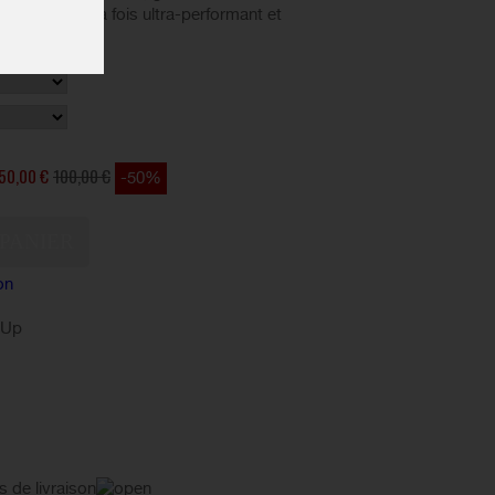
 le rendent à la fois ultra-performant et
50,00 €
100,00 €
-50%
on
kUp
s de livraison