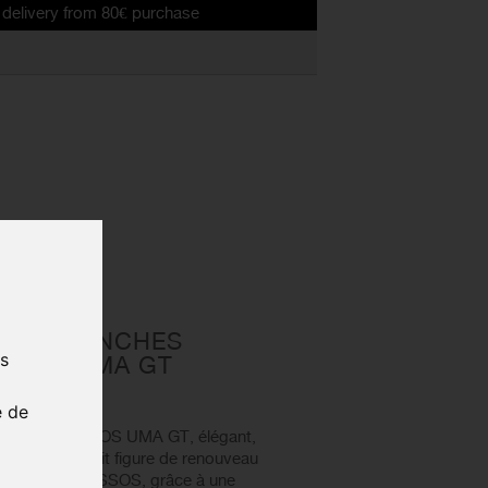
rom 80€ purchase
mme Uma GT
LLOT MANCHES
us
EMME UMA GT
7
e de
es courtes ASSOS UMA GT, élégant,
eau respirer, fait figure de renouveau
pour femme d'ASSOS, grâce à une