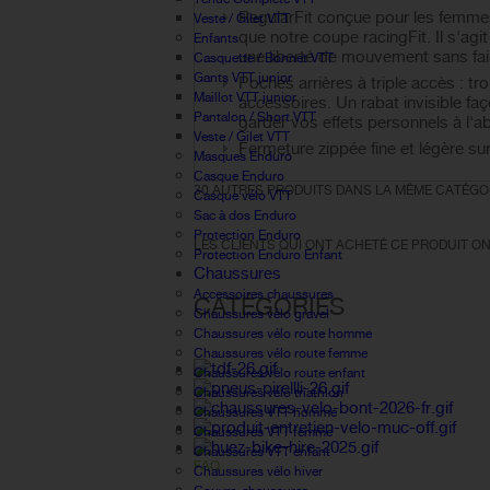
RegularFit conçue pour les femmes
Veste / Gilet VTT
que notre coupe racingFit. Il s'ag
Enfants
une liberté de mouvement sans fai
Casquette / Bonnet VTT
Gants VTT junior
Poches arrières à triple accès : tr
Maillot VTT junior
accessoires. Un rabat invisible faç
Pantalon / Short VTT
garder vos effets personnels à l'ab
Veste / Gilet VTT
Fermeture zippée fine et légère su
Masques Enduro
Casque Enduro
30 AUTRES PRODUITS DANS LA MÊME CATÉGOR
Casque vélo VTT
Sac à dos Enduro
Protection Enduro
LES CLIENTS QUI ONT ACHETÉ CE PRODUIT ON
Protection Enduro Enfant
Chaussures
Accessoires chaussures
CATÉGORIES
Chaussures vélo gravel
Chaussures vélo route homme
Chaussures vélo route femme
Chaussures vélo route enfant
Chaussures vélo triathlon
Chaussures VTT homme
Chaussures VTT femme
Chaussures VTT enfant
FAQ
Chaussures vélo hiver