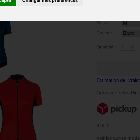
cepte
Changer mes préférences
palette de détails qui
très confortable.
Taille :
Couleur :
Quantité :
Estimation de livrais
Colissimo relais Pic
6,00 €
Voir les autres mode