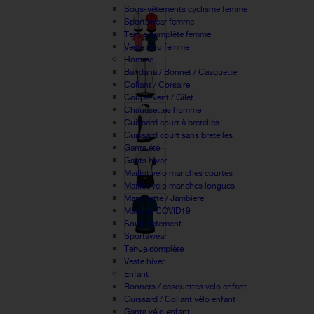
Sous-vêtements cyclisme femme
Sportswear femme
Tenue complète femme
Veste vélo femme
Homme
Bandana / Bonnet / Casquette
Collant / Corsaire
Coupe-vent / Gilet
Chaussettes homme
Cuissard court à bretelles
Cuissard court sans bretelles
Gants été
Gants hiver
Maillot vélo manches courtes
Maillot vélo manches longues
Manchette / Jambiere
Masque COVID19
Sous-vetement
Sportswear
Tenue complète
Veste hiver
Enfant
Bonnets / casquettes velo enfant
Cuissard / Collant vélo enfant
Gants vélo enfant