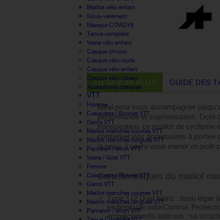
Maillot vélo enfant
Sous-vetement
Masque COVID19
Tenue complète
Veste vélo enfant
Casque chrono
Casque vélo route
Casque vélo enfant
Casque vélo urbain
EN SAVOIR PLUS
GUIDE DES T
Accessoires casques
VTT
Homme
Idéal pour vous accompagner jusqu'au
Casquette / Bonnet VTT
performance et sophistication. Doté 
Gants VTT
transpiration, ce maillot de cyclisme
Maillot manches courtes VTT
conserver vos accessoires à portée de
Maillot manches longues VTT
la peau, il saura vous mener en pole 
Pantalon / short VTT
Veste / Gilet VTT
Femme
Caractéristiques du maillot
Casquette / Bonnet VTT
Gants VTT
Maillot manches courtes VTT
Type.112 Dual fabric : tissu léger
Maillot manches longues VTT
technologie odorControl. Protectio
Pantalon / short VTT
empiècements latéraux ; sa structu
Tenue Complète VTT