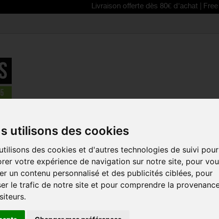
Livraison offerte dès 80€ d'achat | Free delivery f
lo femme manches courtes
>
ASSOS maillot manches courtes fe
s utilisons des cookies
EN PROMO !
tilisons des cookies et d'autres technologies de suivi pour
ASSOS MAI
rer votre expérience de navigation sur notre site, pour vo
COURTES F
r un contenu personnalisé et des publicités ciblées, pour
Référence :
12.20.27
er le trafic de notre site et pour comprendre la provenanc
siteurs.
Le maillot à manch
léger et laissant la p
dans la collection 