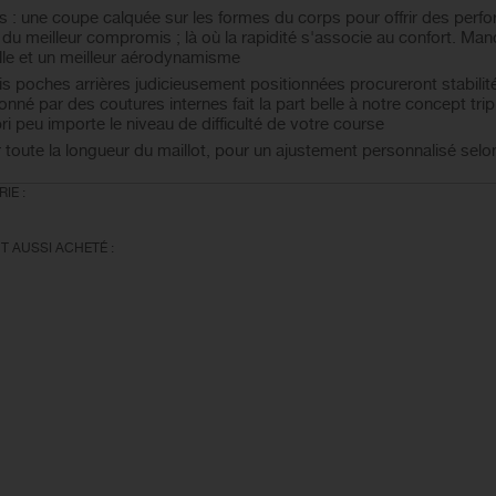
 : une coupe calquée sur les formes du corps pour offrir des per
it du meilleur compromis ; là où la rapidité s'associe au confort. M
lle et un meilleur aérodynamisme
ois poches arrières judicieusement positionnées procureront stabilité
onné par des coutures internes fait la part belle à notre concept tr
ri peu importe le niveau de difficulté de votre course
r toute la longueur du maillot, pour un ajustement personnalisé sel
IE :
T AUSSI ACHETÉ :