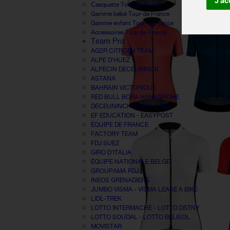
J'ac
Casquette Tour de France
Gamme bébé Tour de France
Gamme enfant Tour de France
Accessoires Tour de France
Team Pro
AG2R CITROËN TEAM
ALPE D'HUEZ
ALPECIN DECEUNINCK
ASTANA
BAHRAIN VICTORIOUS
RED BULL BORA HANSGROHE
DECEUNINCK QUICK-STEP
EF EDUCATION - EASYPOST
ÉQUIPE DE FRANCE
FACTORY TEAM
FDJ SUEZ
GIRO D'ITALIA
ÉQUIPE NATIONALE BELGE
GROUPAMA FDJ
INEOS GRENADIERS
JUMBO VISMA - VISMA LEASE A BIKE
LIDL-TREK
LOTTO INTERMACHE - LOTTO DSTNY
LOTTO SOUDAL - LOTTO BELISOL
MOVISTAR