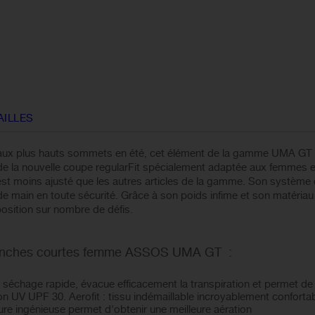
AILLES
x plus hauts sommets en été, cet élément de la gamme UMA GT est l
de la nouvelle coupe regularFit spécialement adaptée aux femmes e
 est moins ajusté que les autres articles de la gamme. Son système
 main en toute sécurité. Grâce à son poids infime et son matériau 
position sur nombre de défis.
 manches courtes femme ASSOS UMA GT :
 à séchage rapide, évacue efficacement la transpiration et permet de 
n UV UPF 30. Aerofit : tissu indémaillable incroyablement conforta
re ingénieuse permet d'obtenir une meilleure aération