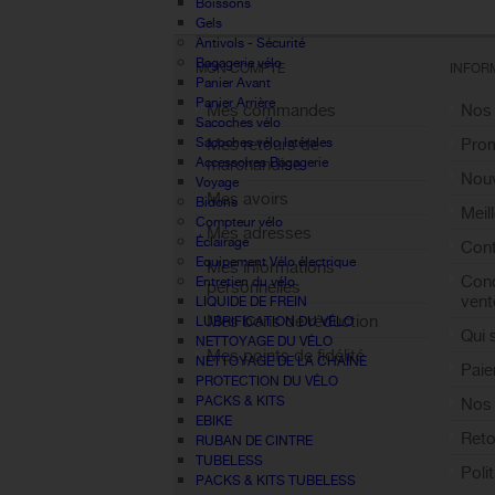
Boissons
Gels
Antivols - Sécurité
Bagagerie vélo
MON COMPTE
INFOR
Panier Avant
Panier Arrière
Mes commandes
Nos
Sacoches vélo
Sacoches vélo latérales
Mes retours de
Pro
Accessoires Bagagerie
marchandise
Nouv
Voyage
Mes avoirs
Bidons
Meil
Compteur vélo
Mes adresses
Éclairage
Cont
Equipement Vélo électrique
Mes informations
Cond
Entretien du vélo
personnelles
vent
LIQUIDE DE FREIN
Mes bons de réduction
LUBRIFICATION DU VÉLO
Qui
NETTOYAGE DU VÉLO
Mes points de fidélité
NETTOYAGE DE LA CHAÎNE
Paie
Sign out
PROTECTION DU VÉLO
PACKS & KITS
Nos 
EBIKE
Reto
RUBAN DE CINTRE
TUBELESS
Poli
PACKS & KITS TUBELESS