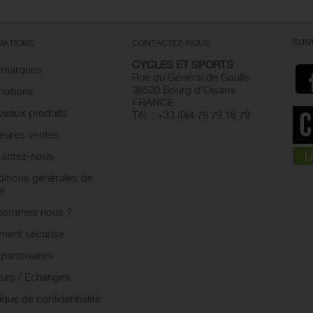
SUI
MATIONS
CONTACTEZ-NOUS
CYCLES ET SPORTS
 marques
Rue du Général de Gaulle
38520 Bourg d'Oisans
motions
FRANCE
eaux produits
Tél. : +33 (0)4 76 79 16 79
info@cyclesetsports.com
leures ventes
actez-nous
itions générales de
e
 sommes nous ?
ment sécurisé
partenaires
urs / Echanges
tique de confidentialité