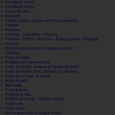
Dérailleurs avant
Dérailleurs arrière
Freins de vélo
Manettes
Câbles, gaines, patins de freins,plaquettes
Pédalier
Plateaux
Chaines - Cassettes - Pignons
Potence - Cintre - Direction - Ruban guidon - Poignée
Groupe
Montre running cardio-Fréquencemètre
Outillage
Pieds d'atelier
Outillage de transmissions
Outils de purge, disques et liquide de freins
Outils pour directions, boitiers et pédaliers
Outils pour roues et pneus
Boite à outils
Mini outils
Porte-bidons
Pompes à vélo
PORTE-BAGAGE - GARDE-BOUE
Porte-vélo
Porte-bébé
Remorques vélo et sièges enfant