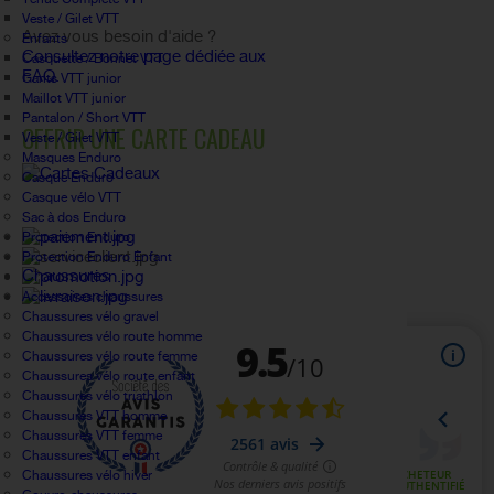
Veste / Gilet VTT
Avez vous besoin d'aide ?
Enfants
Consultez notre page dédiée aux
Casquette / Bonnet VTT
FAQ.
Gants VTT junior
Maillot VTT junior
Pantalon / Short VTT
OFFRIR UNE CARTE CADEAU
Veste / Gilet VTT
Masques Enduro
Casque Enduro
Casque vélo VTT
Sac à dos Enduro
Protection Enduro
Protection Enduro Enfant
Chaussures
Accessoires chaussures
Chaussures vélo gravel
Chaussures vélo route homme
Chaussures vélo route femme
Chaussures vélo route enfant
Chaussures vélo triathlon
Chaussures VTT homme
Chaussures VTT femme
Chaussures VTT enfant
Chaussures vélo hiver