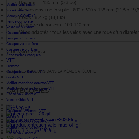
Hauteur : 135 mm (5,3 po)
Maillot vélo enfant
Dimensions une fois plié : 800 x 500 x 135 mm (31,5 x 19,7
Sous-vetement
Masque COVID19
Poids : 8,2 kg (18,1 lb)
Tenue complète
Diamètre du rouleau : 100-110 mm
Veste vélo enfant
Vélos adaptés : tous les vélos avec une roue d'un diamètr
Casque chrono
Casque vélo route
Casque vélo enfant
Casque vélo urbain
VOUS AIMEREZ AUSSI :
Accessoires casques
VTT
Homme
30 AUTRES PRODUITS DANS LA MÊME CATÉGORIE :
Casquette / Bonnet VTT
Gants VTT
Maillot manches courtes VTT
Maillot manches longues VTT
CATÉGORIES
Pantalon / short VTT
Veste / Gilet VTT
Femme
Casquette / Bonnet VTT
Gants VTT
Maillot manches courtes VTT
Maillot manches longues VTT
Pantalon / short VTT
FAQ
Tenue Complète VTT