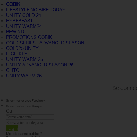
GOBIK
LIFESTYLE NO BIKE TODAY
UN1TY COLD 24
HYPEBEAST
UN1TY WARM24
REWIND
PROMOTIONS GOBIK
COLD SERIES · ADVANCED SEASON
COLD25 UNITY
HIGH KEY
UN1TY WARM 25
UN1TY ADVANCED SEASON 25
GLITCH
UNITY WARM 26
Se connec
Se connecter avec Facebook
Se connecter avec Google
Ou
Login
Mot de passe oublié ?