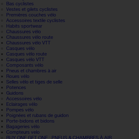
Bas cyclistes
Vestes et gilets cyclistes
Premières couches vélo
Accessoires textile cyclistes
Habits sportwear
Chaussures vélo
Chaussures vélo route
Chaussures vélo VTT
Casques vélo
Casques vélo route
Casques vélo VTT
Composants vélo
Pneus et chambres à air
Roues vélo
Selles vélo et tiges de selle
Potences
Guidons
Accessoires vélo
Eclairages vélo
Pompes vélo
Poignées et rubans de guidon
Porte-bidons et bidons
Bagageries vélo
Compteurs velo
BUY ONE GET ONE : PNEUS & CHAMBRES À AIR