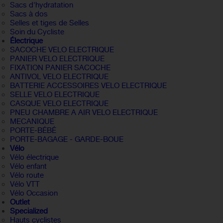
Sacs d'hydratation
Sacs à dos
Selles et tiges de Selles
Soin du Cycliste
Électrique
SACOCHE VELO ELECTRIQUE
PANIER VELO ELECTRIQUE
FIXATION PANIER SACOCHE
ANTIVOL VELO ELECTRIQUE
BATTERIE ACCESSOIRES VELO ELECTRIQUE
SELLE VELO ELECTRIQUE
CASQUE VELO ELECTRIQUE
PNEU CHAMBRE A AIR VELO ELECTRIQUE
MECANIQUE
PORTE-BÉBÉ
PORTE-BAGAGE - GARDE-BOUE
Vélo
Vélo électrique
Vélo enfant
Vélo route
Vélo VTT
Vélo Occasion
Outlet
Specialized
Hauts cyclistes