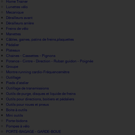
Home Trainer
Lunettes vélo
Mecanique
Dérailleurs avant
Dérailleurs arrière
Freins de vélo
Manettes
Câbles, gaines, patins de freins,plaquettes
Pédalier
Plateaux
Chaines - Cassettes - Pignons
Potence - Cintre - Direction - Ruban guidon - Poignée
Groupe
Montre running cardio-Fréquencemètre
Outillage
Pieds d'atelier
Outillage de transmissions
Outils de purge, disques et liquide de freins
Outils pour directions, boitiers et pédaliers
Outils pour roues et pneus
Boite à outils
Mini outils
Porte-bidons
Pompes à vélo
PORTE-BAGAGE - GARDE-BOUE