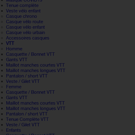
Masque COVID19
Tenue complète
Veste vélo enfant
Casque chrono
Casque vélo route
Casque vélo enfant
Casque vélo urbain
Accessoires casques
VTT
Homme
Casquette / Bonnet VTT
Gants VTT
Maillot manches courtes VTT
Maillot manches longues VTT
Pantalon / short VTT
Veste / Gilet VTT
Femme
Casquette / Bonnet VTT
Gants VTT
Maillot manches courtes VTT
Maillot manches longues VTT
Pantalon / short VTT
Tenue Complète VTT
Veste / Gilet VTT
Enfants