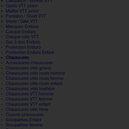
Casquette / Bonnet VTT
Gants VTT junior
Maillot VTT junior
Pantalon / Short VTT
Veste / Gilet VTT
Masques Enduro
Casque Enduro
Casque vélo VTT
Sac à dos Enduro
Protection Enduro
Protection Enduro Enfant
Chaussures
Accessoires chaussures
Chaussures vélo gravel
Chaussures vélo route homme
Chaussures vélo route femme
Chaussures vélo route enfant
Chaussures vélo triathlon
Chaussures VTT homme
Chaussures VTT femme
Chaussures VTT enfant
Chaussures vélo hiver
Couvre-chaussures
Socquettes Enfant
Socquettes femme