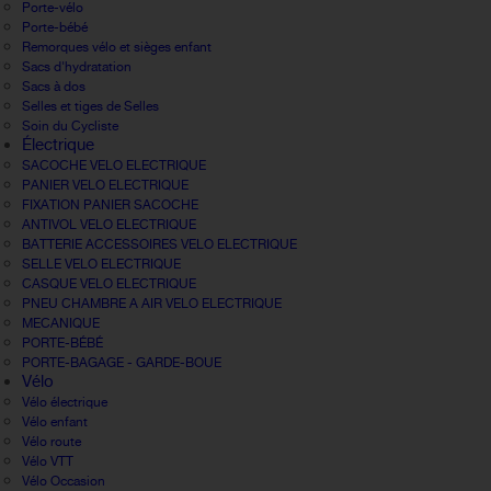
Porte-vélo
Porte-bébé
Remorques vélo et sièges enfant
Sacs d'hydratation
Sacs à dos
Selles et tiges de Selles
Soin du Cycliste
Électrique
SACOCHE VELO ELECTRIQUE
PANIER VELO ELECTRIQUE
FIXATION PANIER SACOCHE
ANTIVOL VELO ELECTRIQUE
BATTERIE ACCESSOIRES VELO ELECTRIQUE
SELLE VELO ELECTRIQUE
CASQUE VELO ELECTRIQUE
PNEU CHAMBRE A AIR VELO ELECTRIQUE
MECANIQUE
PORTE-BÉBÉ
PORTE-BAGAGE - GARDE-BOUE
Vélo
Vélo électrique
Vélo enfant
Vélo route
Vélo VTT
Vélo Occasion