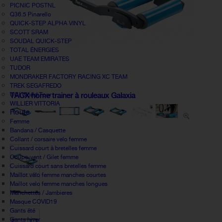
PICNIC POSTNL
Q36.5 Pinarello
QUICK-STEP ALPHA VINYL
SCOTT SRAM
SOUDAL QUICK-STEP
TOTAL ÉNERGIES
UAE TEAM EMIRATES
TUDOR
MONDRAKER FACTORY RACING XC TEAM
TREK SEGAFREDO
UCI World Tour
TACX home trainer à rouleaux Galaxia
WILLIER VITTORIA
Route
Femme
Bandana / Casquette
Collant / corsaire velo femme
Cuissard court à bretelles femme
Coupe-vent / Gilet femme
Cuissard court sans bretelles femme
Maillot vélo femme manches courtes
Maillot velo femme manches longues
Manchettes / Jambieres
Masque COVID19
Gants été
Gants hiver