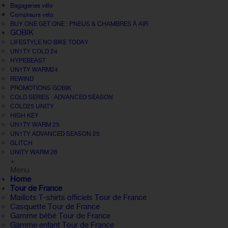
Bagageries vélo
Compteurs velo
BUY ONE GET ONE : PNEUS & CHAMBRES À AIR
GOBIK
LIFESTYLE NO BIKE TODAY
UN1TY COLD 24
HYPEBEAST
UN1TY WARM24
REWIND
PROMOTIONS GOBIK
COLD SERIES · ADVANCED SEASON
COLD25 UNITY
HIGH KEY
UN1TY WARM 25
UN1TY ADVANCED SEASON 25
GLITCH
UNITY WARM 26
+
Menu
Home
Tour de France
Maillots T-shirts officiels Tour de France
Casquette Tour de France
Gamme bébé Tour de France
Gamme enfant Tour de France