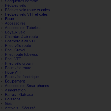
Socquettes homme
Pédales vélo
Pédales velo route et cales
Pédales velo VTT et cales
Roue
Accessoires
Accessoires Tubeless
Boyaux vélo
Chambre à air route
Chambre à air VTT
Pneu vélo route
Pneu Gravel
Pneu route tubeless
Pneu VTT
Pneu vélo urbain
Roue vélo route
Roue VTT
Roue vélo électrique
Équipement
Accessoires Smartphones
Alimentation
Barres - Gateaux
Boissons
Gels
Antivols - Sécurité