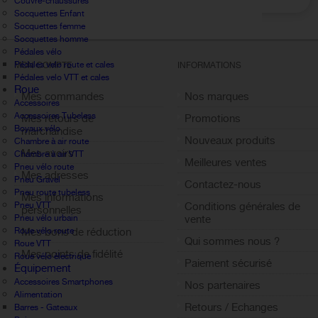
Couvre-chaussures
Socquettes Enfant
Socquettes femme
Socquettes homme
Pédales vélo
Pédales velo route et cales
MON COMPTE
INFORMATIONS
Pédales velo VTT et cales
Roue
Mes commandes
Nos marques
Accessoires
Accessoires Tubeless
Mes retours de
Promotions
Boyaux vélo
marchandise
Nouveaux produits
Chambre à air route
Mes avoirs
Chambre à air VTT
Meilleures ventes
Pneu vélo route
Mes adresses
Pneu Gravel
Contactez-nous
Pneu route tubeless
Mes informations
Pneu VTT
Conditions générales de
personnelles
Pneu vélo urbain
vente
Roue vélo route
Mes bons de réduction
Qui sommes nous ?
Roue VTT
Mes points de fidélité
Roue vélo électrique
Paiement sécurisé
Équipement
Sign out
Accessoires Smartphones
Nos partenaires
Alimentation
Retours / Echanges
Barres - Gateaux