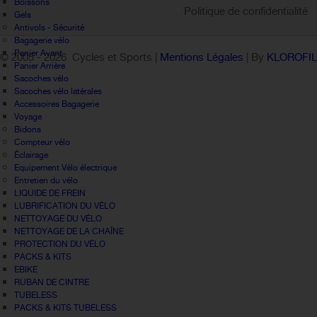
Boissons
Politique de confidentialité
Gels
Antivols - Sécurité
Bagagerie vélo
Panier Avant
© 2005 -
2026 Cycles et Sports |
Mentions Légales
| By
KLOROFI
Panier Arrière
Sacoches vélo
Sacoches vélo latérales
Accessoires Bagagerie
Voyage
Bidons
Compteur vélo
Éclairage
Equipement Vélo électrique
Entretien du vélo
LIQUIDE DE FREIN
LUBRIFICATION DU VÉLO
NETTOYAGE DU VÉLO
NETTOYAGE DE LA CHAÎNE
PROTECTION DU VÉLO
PACKS & KITS
EBIKE
RUBAN DE CINTRE
TUBELESS
PACKS & KITS TUBELESS