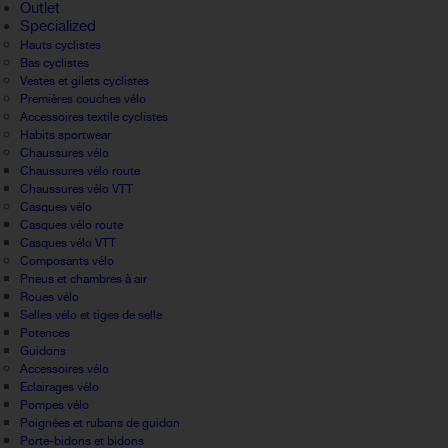
Outlet
Specialized
Hauts cyclistes
Bas cyclistes
Vestes et gilets cyclistes
Premières couches vélo
Accessoires textile cyclistes
Habits sportwear
Chaussures vélo
Chaussures vélo route
Chaussures vélo VTT
Casques vélo
Casques vélo route
Casques vélo VTT
Composants vélo
Pneus et chambres à air
Roues vélo
Selles vélo et tiges de selle
Potences
Guidons
Accessoires vélo
Eclairages vélo
Pompes vélo
Poignées et rubans de guidon
Porte-bidons et bidons