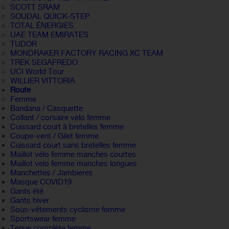
SCOTT SRAM
SOUDAL QUICK-STEP
TOTAL ÉNERGIES
UAE TEAM EMIRATES
TUDOR
MONDRAKER FACTORY RACING XC TEAM
TREK SEGAFREDO
UCI World Tour
WILLIER VITTORIA
Route
Femme
Bandana / Casquette
Collant / corsaire velo femme
Cuissard court à bretelles femme
Coupe-vent / Gilet femme
Cuissard court sans bretelles femme
Maillot vélo femme manches courtes
Maillot velo femme manches longues
Manchettes / Jambieres
Masque COVID19
Gants été
Gants hiver
Sous-vêtements cyclisme femme
Sportswear femme
Tenue complète femme