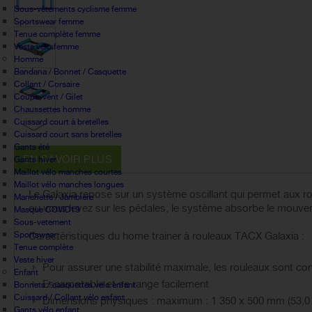
Sous-vêtements cyclisme femme
Sportswear femme
Tenue complète femme
Veste vélo femme
Homme
Bandana / Bonnet / Casquette
Collant / Corsaire
Coupe-vent / Gilet
Chaussettes homme
Cuissard court à bretelles
Cuissard court sans bretelles
Gants été
EN SAVOIR PLUS
Gants hiver
Maillot vélo manches courtes
Maillot vélo manches longues
Le Galaxia repose sur un système oscillant qui permet aux roul
Manchette / Jambiere
ou vous levez sur les pédales, le système absorbe le mouve
Masque COVID19
Sous-vetement
Sportswear
Caractéristiques du home trainer à rouleaux TACX Galaxia :
Tenue complète
Veste hiver
Pour assurer une stabilité maximale, les rouleaux sont con
Enfant
Escamotable et se range facilement
Bonnets / casquettes velo enfant
Cuissard / Collant vélo enfant
Dimensions physiques : maximum : 1 350 x 500 mm (53,0 
Gants vélo enfant