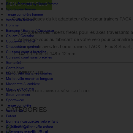
EN SAVOIR PLUS
Sous-vêtements cyclisme femme
Sportswear femme
Tenue complète femme
Caractéristiques du kit adaptateur d'axe pour trainers TACX
Veste vélo femme
Homme
Bandana / Bonnet / Casquette
Il comprend des inserts filetés pour les axes traversants
Collant / Corsaire
Adressez-vous au fabricant de votre vélo pour connaître le
Coupe-vent / Gilet
Compatible avec les home trainers TACX : Flux S Smart,
Chaussettes homme
Cuissard court à bretelles
142 x 12 mm et 148 x 12 mm
Cuissard court sans bretelles
Gants été
Gants hiver
VOUS AIMEREZ AUSSI :
Maillot vélo manches courtes
Maillot vélo manches longues
Manchette / Jambiere
Masque COVID19
30 AUTRES PRODUITS DANS LA MÊME CATÉGORIE :
Sous-vetement
Sportswear
Tenue complète
CATÉGORIES
Veste hiver
Enfant
Bonnets / casquettes velo enfant
Cuissard / Collant vélo enfant
Gants vélo enfant