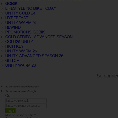
GOBIK
LIFESTYLE NO BIKE TODAY
UN1TY COLD 24
HYPEBEAST
UN1TY WARM24
REWIND
PROMOTIONS GOBIK
COLD SERIES · ADVANCED SEASON
COLD25 UNITY
HIGH KEY
UN1TY WARM 25
UN1TY ADVANCED SEASON 25
GLITCH
UNITY WARM 26
Se connec
Se connecter avec Facebook
Se connecter avec Google
Ou
Login
Mot de passe oublié ?