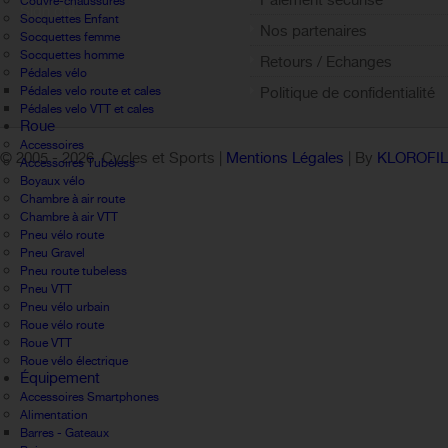
Paiement sécurisé
Couvre-chaussures
Sign out
Socquettes Enfant
Nos partenaires
Socquettes femme
Socquettes homme
Retours / Echanges
Pédales vélo
Pédales velo route et cales
Politique de confidentialité
Pédales velo VTT et cales
Roue
Accessoires
© 2005 -
2026 Cycles et Sports |
Mentions Légales
| By
KLOROFI
Accessoires Tubeless
Boyaux vélo
Chambre à air route
Chambre à air VTT
Pneu vélo route
Pneu Gravel
Pneu route tubeless
Pneu VTT
Pneu vélo urbain
Roue vélo route
Roue VTT
Roue vélo électrique
Équipement
Accessoires Smartphones
Alimentation
Barres - Gateaux