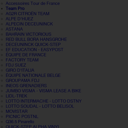
Accessoires Tour de France
Team Pro
AG2R CITROËN TEAM
ALPE D'HUEZ
ALPECIN DECEUNINCK
ASTANA
BAHRAIN VICTORIOUS
RED BULL BORA HANSGROHE
DECEUNINCK QUICK-STEP
EF EDUCATION - EASYPOST
ÉQUIPE DE FRANCE
FACTORY TEAM
FDJ SUEZ
GIRO D'ITALIA
ÉQUIPE NATIONALE BELGE
GROUPAMA FDJ
INEOS GRENADIERS
JUMBO VISMA - VISMA LEASE A BIKE
LIDL-TREK
LOTTO INTERMACHE - LOTTO DSTNY
LOTTO SOUDAL - LOTTO BELISOL
MOVISTAR
PICNIC POSTNL
Q36.5 Pinarello
QUICK-STEP ALPHA VINYL