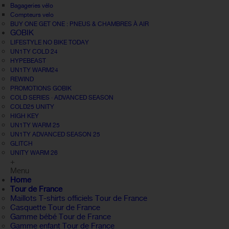
Bagageries vélo
Compteurs velo
BUY ONE GET ONE : PNEUS & CHAMBRES À AIR
GOBIK
LIFESTYLE NO BIKE TODAY
UN1TY COLD 24
HYPEBEAST
UN1TY WARM24
REWIND
PROMOTIONS GOBIK
COLD SERIES · ADVANCED SEASON
COLD25 UNITY
HIGH KEY
UN1TY WARM 25
UN1TY ADVANCED SEASON 25
GLITCH
UNITY WARM 26
+
Menu
Home
Tour de France
Maillots T-shirts officiels Tour de France
Casquette Tour de France
Gamme bébé Tour de France
Gamme enfant Tour de France