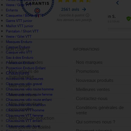
Veste / Gilet VTT
Enfants
Casquette / Bonnet VTT
Gants VTT junior
Maillot VTT junior
Pantalon / Short VTT
Veste / Gilet VTT
Masques Enduro
Casque Enduro
MON COMPTE
INFORMATIONS
Casque vélo VTT
Sac à dos Enduro
Mes commandes
Nos marques
Protection Enduro
Protection Enduro Enfant
Mes retours de
Promotions
Chaussures
marchandise
Accessoires chaussures
Nouveaux produits
Chaussures vélo gravel
Mes avoirs
Meilleures ventes
Chaussures vélo route homme
Mes adresses
Chaussures vélo route femme
Contactez-nous
Chaussures vélo route enfant
Mes informations
Chaussures vélo triathlon
Conditions générales de
personnelles
Chaussures VTT homme
vente
Chaussures VTT femme
Mes bons de réduction
Chaussures VTT enfant
Qui sommes nous ?
Chaussures vélo hiver
Mes points de fidélité