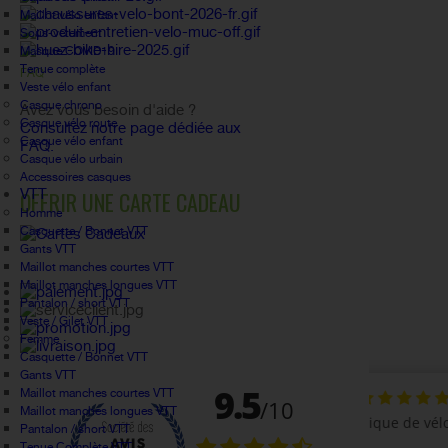
Maillot vélo enfant
Sous-vetement
Masque COVID19
Tenue complète
FAQ
Veste vélo enfant
Casque chrono
Avez vous besoin d'aide ?
Casque vélo route
Consultez notre page dédiée aux
Casque vélo enfant
FAQ.
Casque vélo urbain
Accessoires casques
VTT
OFFRIR UNE CARTE CADEAU
Homme
Casquette / Bonnet VTT
Gants VTT
Maillot manches courtes VTT
Maillot manches longues VTT
Pantalon / short VTT
Veste / Gilet VTT
Femme
Casquette / Bonnet VTT
Gants VTT
Maillot manches courtes VTT
Maillot manches longues VTT
Pantalon / short VTT
Tenue Complète VTT