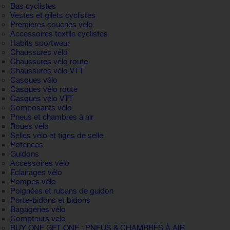
Bas cyclistes
Vestes et gilets cyclistes
Premières couches vélo
Accessoires textile cyclistes
Habits sportwear
Chaussures vélo
Chaussures vélo route
Chaussures vélo VTT
Casques vélo
Casques vélo route
Casques vélo VTT
Composants vélo
Pneus et chambres à air
Roues vélo
Selles vélo et tiges de selle
Potences
Guidons
Accessoires vélo
Eclairages vélo
Pompes vélo
Poignées et rubans de guidon
Porte-bidons et bidons
Bagageries vélo
Compteurs velo
BUY ONE GET ONE : PNEUS & CHAMBRES À AIR