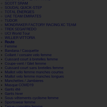
SCOTT SRAM
SOUDAL QUICK-STEP
TOTAL ÉNERGIES
UAE TEAM EMIRATES
TUDOR
MONDRAKER FACTORY RACING XC TEAM
TREK SEGAFREDO
UCI World Tour
WILLIER VITTORIA
Route
Femme
Bandana / Casquette
Collant / corsaire velo femme
Cuissard court à bretelles femme
Coupe-vent / Gilet femme
Cuissard court sans bretelles femme
Maillot vélo femme manches courtes
Maillot velo femme manches longues
Manchettes / Jambieres
Masque COVID19
Gants été
Gants hiver
Sous-vêtements cyclisme femme
Sportswear femme
Tenue complète femme