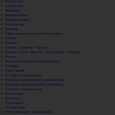
Home Trainer
Lunettes vélo
Mecanique
Dérailleurs avant
Dérailleurs arrière
Freins de vélo
Manettes
Câbles, gaines, patins de freins,plaquettes
Pédalier
Plateaux
Chaines - Cassettes - Pignons
Potence - Cintre - Direction - Ruban guidon - Poignée
Groupe
Montre running cardio-Fréquencemètre
Outillage
Pieds d'atelier
Outillage de transmissions
Outils de purge, disques et liquide de freins
Outils pour directions, boitiers et pédaliers
Outils pour roues et pneus
Boite à outils
Mini outils
Porte-bidons
Pompes à vélo
PORTE-BAGAGE - GARDE-BOUE