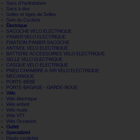
Sacs d'hydratation
Sacs à dos
Selles et tiges de Selles
Soin du Cycliste
Électrique
SACOCHE VELO ELECTRIQUE
PANIER VELO ELECTRIQUE
FIXATION PANIER SACOCHE
ANTIVOL VELO ELECTRIQUE
BATTERIE ACCESSOIRES VELO ELECTRIQUE
SELLE VELO ELECTRIQUE
CASQUE VELO ELECTRIQUE
PNEU CHAMBRE A AIR VELO ELECTRIQUE
MECANIQUE
PORTE-BÉBÉ
PORTE-BAGAGE - GARDE-BOUE
Vélo
Vélo électrique
Vélo enfant
Vélo route
Vélo VTT
Vélo Occasion
Outlet
Specialized
Hauts cyclistes