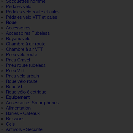
Socquettes homme
Pédales vélo
Pédales velo route et cales
Pédales velo VTT et cales
Roue
Accessoires
Accessoires Tubeless
Boyaux vélo
Chambre à air route
Chambre à air VTT
Pneu vélo route
Pneu Gravel
Pneu route tubeless
Pneu VTT
Pneu vélo urbain
Roue vélo route
Roue VTT
Roue vélo électrique
Équipement
Accessoires Smartphones
Alimentation
Barres - Gateaux
Boissons
Gels
Antivols - Sécurité