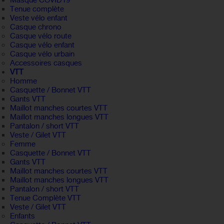
Masque COVID19
Tenue complète
Veste vélo enfant
Casque chrono
Casque vélo route
Casque vélo enfant
Casque vélo urbain
Accessoires casques
VTT
Homme
Casquette / Bonnet VTT
Gants VTT
Maillot manches courtes VTT
Maillot manches longues VTT
Pantalon / short VTT
Veste / Gilet VTT
Femme
Casquette / Bonnet VTT
Gants VTT
Maillot manches courtes VTT
Maillot manches longues VTT
Pantalon / short VTT
Tenue Complète VTT
Veste / Gilet VTT
Enfants