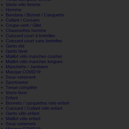
Veste vélo femme
Homme
Bandana / Bonnet / Casquette
Collant / Corsaire
Coupe-vent / Gilet
Chaussettes homme
Cuissard court à bretelles
Cuissard court sans bretelles
Gants été
Gants hiver
Maillot vélo manches courtes
Maillot vélo manches longues
Manchette / Jambiere
Masque COVID19
Sous-vetement
Sportswear
Tenue complète
Veste hiver
Enfant
Bonnets / casquettes velo enfant
Cuissard / Collant vélo enfant
Gants vélo enfant
Maillot vélo enfant
Sous-vetement