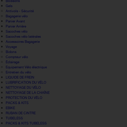
Boissons
Gels
Antivols - Sécurité
Bagagerie vélo
Panier Avant
Panier Arrière
Sacoches vélo
Sacoches vélo latérales
Accessoires Bagagerie
Voyage
Bidons
Compteur vélo
Éclairage
Equipement Vélo électrique
Entretien du vélo
LIQUIDE DE FREIN
LUBRIFICATION DU VÉLO
NETTOYAGE DU VÉLO
NETTOYAGE DE LA CHAÎNE
PROTECTION DU VÉLO
PACKS & KITS
EBIKE
RUBAN DE CINTRE
TUBELESS
PACKS & KITS TUBELESS