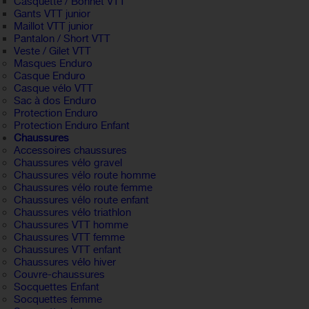
Casquette / Bonnet VTT
Gants VTT junior
Maillot VTT junior
Pantalon / Short VTT
Veste / Gilet VTT
Masques Enduro
Casque Enduro
Casque vélo VTT
Sac à dos Enduro
Protection Enduro
Protection Enduro Enfant
Chaussures
Accessoires chaussures
Chaussures vélo gravel
Chaussures vélo route homme
Chaussures vélo route femme
Chaussures vélo route enfant
Chaussures vélo triathlon
Chaussures VTT homme
Chaussures VTT femme
Chaussures VTT enfant
Chaussures vélo hiver
Couvre-chaussures
Socquettes Enfant
Socquettes femme