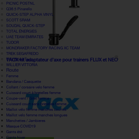
PICNIC POSTNL
Q36.5 Pinarello
QUICK-STEP ALPHA VINYL
SCOTT SRAM
SOUDAL QUICK-STEP
TOTAL ÉNERGIES
UAE TEAM EMIRATES
TUDOR
MONDRAKER FACTORY RACING XC TEAM
TREK SEGAFREDO
UCI World Tour
TACX kit adaptateur d'axe pour trainers FLUX et NEO
WILLIER VITTORIA
Route
Femme
Bandana / Casquette
Collant / corsaire velo femme
Cuissard court à bretelles femme
Coupe-vent / Gilet femme
Cuissard court sans bretelles femme
Maillot vélo femme manches courtes
Maillot velo femme manches longues
Manchettes / Jambieres
Masque COVID19
Gants été
Gants hiver