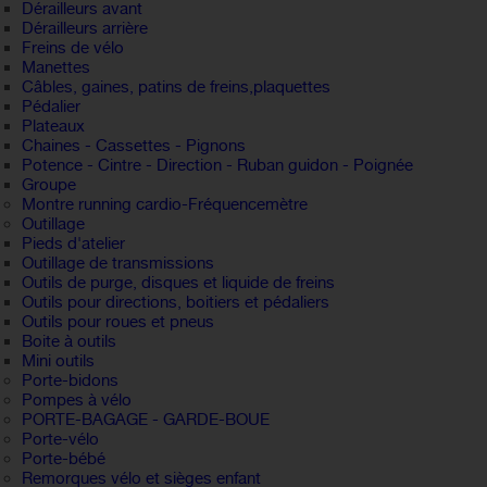
Dérailleurs avant
Dérailleurs arrière
Freins de vélo
Manettes
Câbles, gaines, patins de freins,plaquettes
Pédalier
Plateaux
Chaines - Cassettes - Pignons
Potence - Cintre - Direction - Ruban guidon - Poignée
Groupe
Montre running cardio-Fréquencemètre
Outillage
Pieds d'atelier
Outillage de transmissions
Outils de purge, disques et liquide de freins
Outils pour directions, boitiers et pédaliers
Outils pour roues et pneus
Boite à outils
Mini outils
Porte-bidons
Pompes à vélo
PORTE-BAGAGE - GARDE-BOUE
Porte-vélo
Porte-bébé
Remorques vélo et sièges enfant