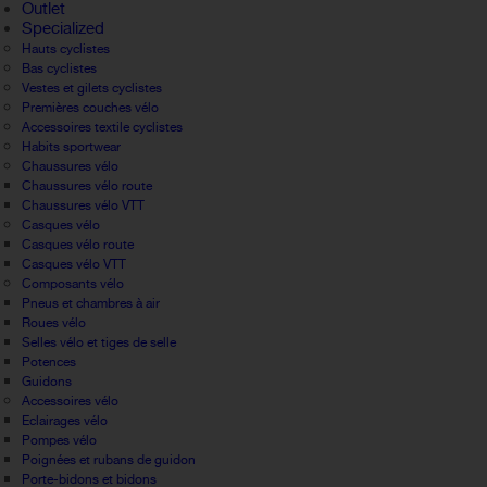
Outlet
Specialized
Hauts cyclistes
Bas cyclistes
Vestes et gilets cyclistes
Premières couches vélo
Accessoires textile cyclistes
Habits sportwear
Chaussures vélo
Chaussures vélo route
Chaussures vélo VTT
Casques vélo
Casques vélo route
Casques vélo VTT
Composants vélo
Pneus et chambres à air
Roues vélo
Selles vélo et tiges de selle
Potences
Guidons
Accessoires vélo
Eclairages vélo
Pompes vélo
Poignées et rubans de guidon
Porte-bidons et bidons