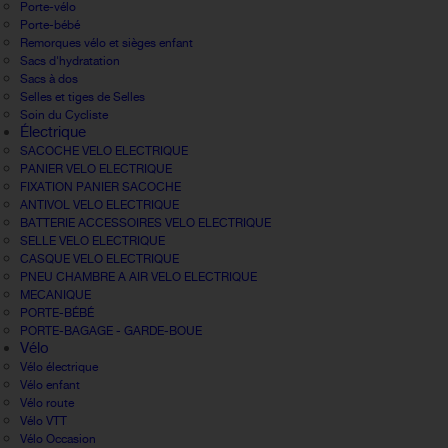
Porte-vélo
Porte-bébé
Remorques vélo et sièges enfant
Sacs d'hydratation
Sacs à dos
Selles et tiges de Selles
Soin du Cycliste
Électrique
SACOCHE VELO ELECTRIQUE
PANIER VELO ELECTRIQUE
FIXATION PANIER SACOCHE
ANTIVOL VELO ELECTRIQUE
BATTERIE ACCESSOIRES VELO ELECTRIQUE
SELLE VELO ELECTRIQUE
CASQUE VELO ELECTRIQUE
PNEU CHAMBRE A AIR VELO ELECTRIQUE
MECANIQUE
PORTE-BÉBÉ
PORTE-BAGAGE - GARDE-BOUE
Vélo
Vélo électrique
Vélo enfant
Vélo route
Vélo VTT
Vélo Occasion