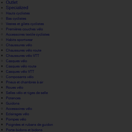
Outlet
Specialized
Hauts cyclistes
Bas cyclistes
Vestes et gilets cyclistes
Premières couches vélo
Accessoires textile cyclistes
Habits sportwear
Chaussures vélo
Chaussures vélo route
Chaussures vélo VTT
Casques vélo
Casques vélo route
Casques vélo VTT
Composants vélo
Pneus et chambres à air
Roues vélo
Selles vélo et tiges de selle
Potences
Guidons
Accessoires vélo
Eclairages vélo
Pompes vélo
Poignées et rubans de guidon
Porte-bidons et bidons