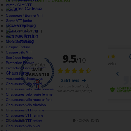
Veste / Gilet VTT
Enfants
Casquette / Bonnet VTT
Gants VTT junior
Maillot VTT junior
Pantalon / Short VTT
Veste / Gilet VTT
Masques Enduro
Casque Enduro
Casque vélo VTT
Sac à dos Enduro
Protection Enduro
Protection Enduro Enfant
Chaussures
Accessoires chaussures
Chaussures vélo gravel
Chaussures vélo route homme
Chaussures vélo route femme
Chaussures vélo route enfant
Chaussures vélo triathlon
Chaussures VTT homme
Chaussures VTT femme
MON COMPTE
INFORMATIONS
Chaussures VTT enfant
Chaussures vélo hiver