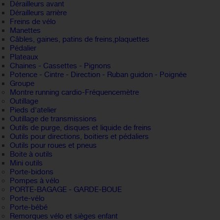
Dérailleurs avant
Dérailleurs arrière
Freins de vélo
Manettes
Câbles, gaines, patins de freins,plaquettes
Pédalier
Plateaux
Chaines - Cassettes - Pignons
Potence - Cintre - Direction - Ruban guidon - Poignée
Groupe
Montre running cardio-Fréquencemètre
Outillage
Pieds d'atelier
Outillage de transmissions
Outils de purge, disques et liquide de freins
Outils pour directions, boitiers et pédaliers
Outils pour roues et pneus
Boite à outils
Mini outils
Porte-bidons
Pompes à vélo
PORTE-BAGAGE - GARDE-BOUE
Porte-vélo
Porte-bébé
Remorques vélo et sièges enfant