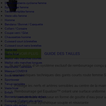
Sous-vêtements cyclisme femme
Sportswear femme
Tenue complète femme
Veste vélo femme
Homme
Bandana / Bonnet / Casquette
Collant / Corsaire
Coupe-vent / Gilet
Chaussettes homme
Cuissard court à bretelles
Cuissard court sans bretelles
Gants été
EN SAVOIR PLUS
GUIDE DES TAILLES
Gants hiver
Maillot vélo manches courtes
Maillot vélo manches longues
Ils sont dotés d'un système exclusif de rembourrage conçu par
Manchette / Jambiere
Masque COVID19
Caractéristiques techniques des gants courts route femme 
Sous-vetement
Sportswear
Tenue complète
Protège les nerfs et artères sensibles au centre de la main
Veste hiver
Rembourrage gel Equalizer™ créant une surface uniforme
Enfant
Insert de faible épaisseur en forme de goutte d'eau pour u
Bonnets / casquettes velo enfant
Cuissard / Collant vélo enfant
Paume en cuir synthétique souple et résistante
Gants vélo enfant