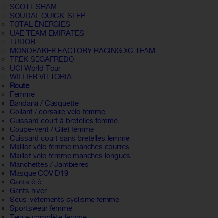
SCOTT SRAM
SOUDAL QUICK-STEP
TOTAL ÉNERGIES
UAE TEAM EMIRATES
TUDOR
MONDRAKER FACTORY RACING XC TEAM
TREK SEGAFREDO
UCI World Tour
WILLIER VITTORIA
Route
Femme
Bandana / Casquette
Collant / corsaire velo femme
Cuissard court à bretelles femme
Coupe-vent / Gilet femme
Cuissard court sans bretelles femme
Maillot vélo femme manches courtes
Maillot velo femme manches longues
Manchettes / Jambieres
Masque COVID19
Gants été
Gants hiver
Sous-vêtements cyclisme femme
Sportswear femme
Tenue complète femme