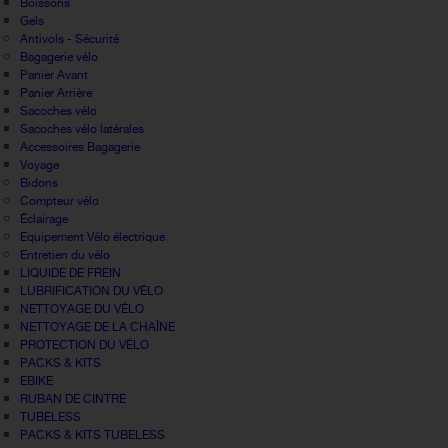
Boissons
Gels
Antivols - Sécurité
Bagagerie vélo
Panier Avant
Panier Arrière
Sacoches vélo
Sacoches vélo latérales
Accessoires Bagagerie
Voyage
Bidons
Compteur vélo
Éclairage
Equipement Vélo électrique
Entretien du vélo
LIQUIDE DE FREIN
LUBRIFICATION DU VÉLO
NETTOYAGE DU VÉLO
NETTOYAGE DE LA CHAÎNE
PROTECTION DU VÉLO
PACKS & KITS
EBIKE
RUBAN DE CINTRE
TUBELESS
PACKS & KITS TUBELESS