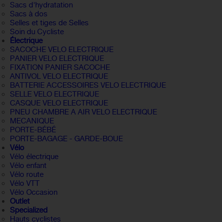
Sacs d'hydratation
Sacs à dos
Selles et tiges de Selles
Soin du Cycliste
Électrique
SACOCHE VELO ELECTRIQUE
PANIER VELO ELECTRIQUE
FIXATION PANIER SACOCHE
ANTIVOL VELO ELECTRIQUE
BATTERIE ACCESSOIRES VELO ELECTRIQUE
SELLE VELO ELECTRIQUE
CASQUE VELO ELECTRIQUE
PNEU CHAMBRE A AIR VELO ELECTRIQUE
MECANIQUE
PORTE-BÉBÉ
PORTE-BAGAGE - GARDE-BOUE
Vélo
Vélo électrique
Vélo enfant
Vélo route
Vélo VTT
Vélo Occasion
Outlet
Specialized
Hauts cyclistes