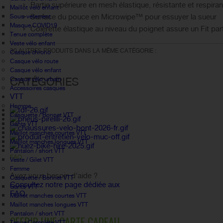
Partie supérieure en mesh élastique, résistante et respiran
Maillot vélo enfant
Surface du pouce en Microwipe™ pour essuyer la sueur
Sous-vetement
Masque COVID19
Colerette élastique au niveau du poignet assure un Fit par
Tenue complète
Veste vélo enfant
30 AUTRES PRODUITS DANS LA MÊME CATÉGORIE :
Casque chrono
Casque vélo route
Casque vélo enfant
CATÉGORIES
Casque vélo urbain
Accessoires casques
VTT
Homme
Casquette / Bonnet VTT
Gants VTT
Maillot manches courtes VTT
Maillot manches longues VTT
Pantalon / short VTT
FAQ
Veste / Gilet VTT
Femme
Avez vous besoin d'aide ?
Casquette / Bonnet VTT
Consultez notre page dédiée aux
Gants VTT
FAQ.
Maillot manches courtes VTT
Maillot manches longues VTT
Pantalon / short VTT
OFFRIR UNE CARTE CADEAU
Tenue Complète VTT