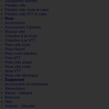
Socquettes homme
Pédales vélo
Pédales velo route et cales
Pédales velo VTT et cales
Roue
Accessoires
Accessoires Tubeless
Boyaux vélo
Chambre à air route
Chambre à air VTT
Pneu vélo route
Pneu Gravel
Pneu route tubeless
Pneu VTT
Pneu vélo urbain
Roue vélo route
Roue VTT
Roue vélo électrique
Équipement
Accessoires Smartphones
Alimentation
Barres - Gateaux
Boissons
Gels
Antivols - Sécurité