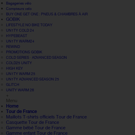
Bagageries vélo
Compteurs velo
BUY ONE GET ONE : PNEUS & CHAMBRES À AIR
GOBIK
LIFESTYLE NO BIKE TODAY
UN1TY COLD 24
HYPEBEAST
UN1TY WARM24
REWIND
PROMOTIONS GOBIK
COLD SERIES · ADVANCED SEASON
COLD25 UNITY
HIGH KEY
UN1TY WARM 25
UN1TY ADVANCED SEASON 25
GLITCH
UNITY WARM 26
+
Menu
Home
Tour de France
Maillots T-shirts officiels Tour de France
Casquette Tour de France
Gamme bébé Tour de France
Gamme enfant Tour de France