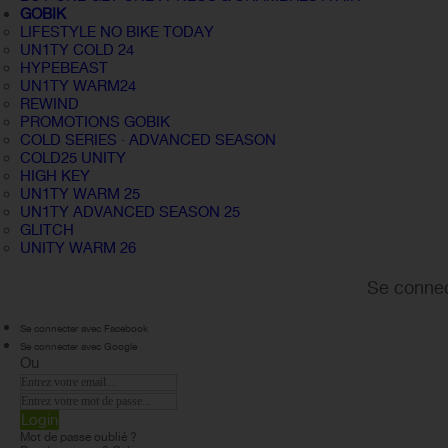
GOBIK
LIFESTYLE NO BIKE TODAY
UN1TY COLD 24
HYPEBEAST
UN1TY WARM24
REWIND
PROMOTIONS GOBIK
COLD SERIES · ADVANCED SEASON
COLD25 UNITY
HIGH KEY
UN1TY WARM 25
UN1TY ADVANCED SEASON 25
GLITCH
UNITY WARM 26
Se connec
Se connecter avec Facebook
Se connecter avec Google
Ou
Login
Mot de passe oublié ?