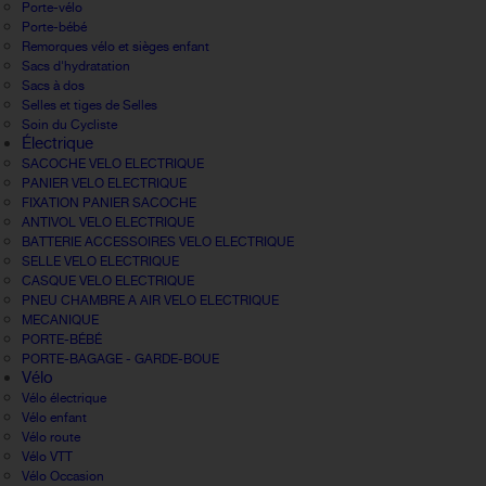
Porte-vélo
Porte-bébé
Remorques vélo et sièges enfant
Sacs d'hydratation
Sacs à dos
Selles et tiges de Selles
Soin du Cycliste
Électrique
SACOCHE VELO ELECTRIQUE
PANIER VELO ELECTRIQUE
FIXATION PANIER SACOCHE
ANTIVOL VELO ELECTRIQUE
BATTERIE ACCESSOIRES VELO ELECTRIQUE
SELLE VELO ELECTRIQUE
CASQUE VELO ELECTRIQUE
PNEU CHAMBRE A AIR VELO ELECTRIQUE
MECANIQUE
PORTE-BÉBÉ
PORTE-BAGAGE - GARDE-BOUE
Vélo
Vélo électrique
Vélo enfant
Vélo route
Vélo VTT
Vélo Occasion