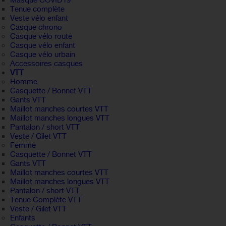
Masque COVID19
Tenue complète
Veste vélo enfant
Casque chrono
Casque vélo route
Casque vélo enfant
Casque vélo urbain
Accessoires casques
VTT
Homme
Casquette / Bonnet VTT
Gants VTT
Maillot manches courtes VTT
Maillot manches longues VTT
Pantalon / short VTT
Veste / Gilet VTT
Femme
Casquette / Bonnet VTT
Gants VTT
Maillot manches courtes VTT
Maillot manches longues VTT
Pantalon / short VTT
Tenue Complète VTT
Veste / Gilet VTT
Enfants