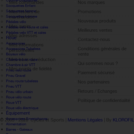
Couvre-chaussures
Mes commandes
Nos marques
Socquettes Enfant
Socquettes femme
Mes retours de
Promotions
Socquettes homme
marchandise
Nouveaux produits
Pédales vélo
Mes avoirs
Pédales velo route et cales
Meilleures ventes
Pédales velo VTT et cales
Mes adresses
Roue
Contactez-nous
Accessoires
Mes informations
Conditions générales de
Accessoires Tubeless
personnelles
vente
Boyaux vélo
Mes bons de réduction
Chambre à air route
Qui sommes nous ?
Chambre à air VTT
Mes points de fidélité
Pneu vélo route
Paiement sécurisé
Sign out
Pneu Gravel
Pneu route tubeless
Nos partenaires
Pneu VTT
Retours / Echanges
Pneu vélo urbain
Roue vélo route
Politique de confidentialité
Roue VTT
Roue vélo électrique
Équipement
Accessoires Smartphones
© 2005 -
2026 Cycles et Sports |
Mentions Légales
| By
KLOROFI
Alimentation
Barres - Gateaux