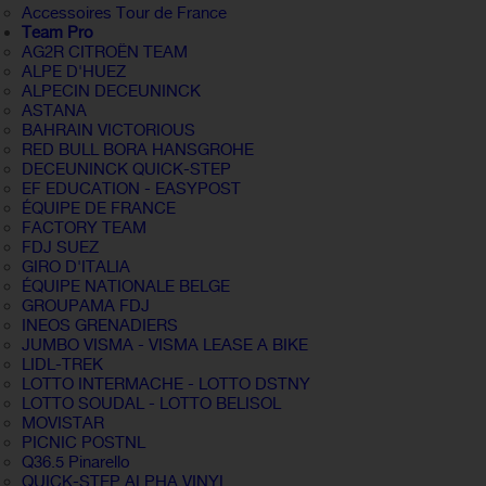
Accessoires Tour de France
Team Pro
AG2R CITROËN TEAM
ALPE D'HUEZ
ALPECIN DECEUNINCK
ASTANA
BAHRAIN VICTORIOUS
RED BULL BORA HANSGROHE
DECEUNINCK QUICK-STEP
EF EDUCATION - EASYPOST
ÉQUIPE DE FRANCE
FACTORY TEAM
FDJ SUEZ
GIRO D'ITALIA
ÉQUIPE NATIONALE BELGE
GROUPAMA FDJ
INEOS GRENADIERS
JUMBO VISMA - VISMA LEASE A BIKE
LIDL-TREK
LOTTO INTERMACHE - LOTTO DSTNY
LOTTO SOUDAL - LOTTO BELISOL
MOVISTAR
PICNIC POSTNL
Q36.5 Pinarello
QUICK-STEP ALPHA VINYL