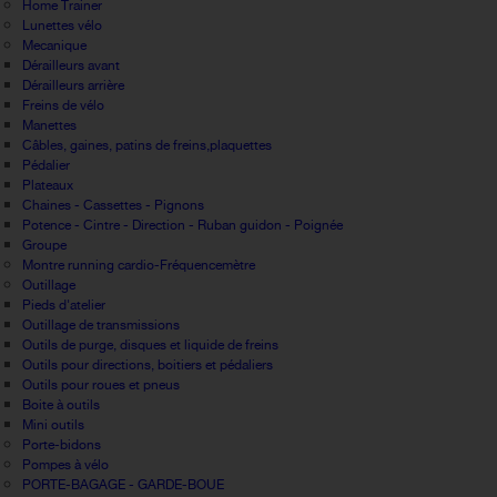
Home Trainer
Lunettes vélo
Mecanique
Dérailleurs avant
Dérailleurs arrière
Freins de vélo
Manettes
Câbles, gaines, patins de freins,plaquettes
Pédalier
Plateaux
Chaines - Cassettes - Pignons
Potence - Cintre - Direction - Ruban guidon - Poignée
Groupe
Montre running cardio-Fréquencemètre
Outillage
Pieds d'atelier
Outillage de transmissions
Outils de purge, disques et liquide de freins
Outils pour directions, boitiers et pédaliers
Outils pour roues et pneus
Boite à outils
Mini outils
Porte-bidons
Pompes à vélo
PORTE-BAGAGE - GARDE-BOUE