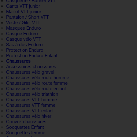
Casquette / Bonnet VTT
Gants VTT junior
Maillot VTT junior
Pantalon / Short VTT
Veste / Gilet VTT
Masques Enduro
Casque Enduro
Casque vélo VTT
Sac à dos Enduro
Protection Enduro
Protection Enduro Enfant
Chaussures
Accessoires chaussures
Chaussures vélo gravel
Chaussures vélo route homme
Chaussures vélo route femme
Chaussures vélo route enfant
Chaussures vélo triathlon
Chaussures VTT homme
Chaussures VTT femme
Chaussures VTT enfant
Chaussures vélo hiver
Couvre-chaussures
Socquettes Enfant
Socquettes femme