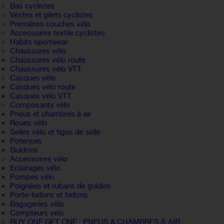
Bas cyclistes
Vestes et gilets cyclistes
Premières couches vélo
Accessoires textile cyclistes
Habits sportwear
Chaussures vélo
Chaussures vélo route
Chaussures vélo VTT
Casques vélo
Casques vélo route
Casques vélo VTT
Composants vélo
Pneus et chambres à air
Roues vélo
Selles vélo et tiges de selle
Potences
Guidons
Accessoires vélo
Eclairages vélo
Pompes vélo
Poignées et rubans de guidon
Porte-bidons et bidons
Bagageries vélo
Compteurs velo
BUY ONE GET ONE : PNEUS & CHAMBRES À AIR