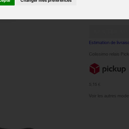
cepte
Changer mes préférences
EN 
Disponibilité :
Quantité :
Estimation de livrais
Colissimo relais Pic
5,15 €
Voir les autres mode