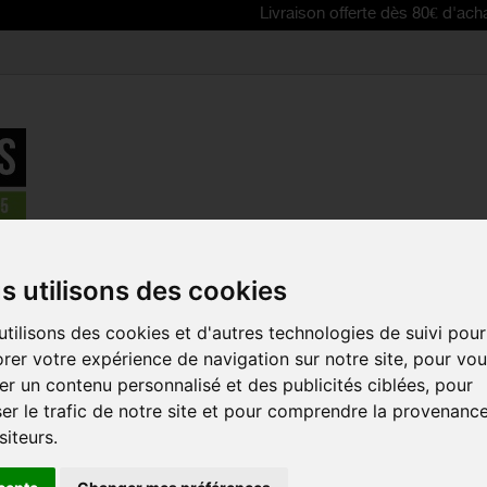
Livraison offerte dès 80€ d'achat | Free d
érailleurs arrière
>
Patte de dérailleur arrière Pinarello pour Dogma 
s utilisons des cookies
tilisons des cookies et d'autres technologies de suivi pour
PATTE DE D
rer votre expérience de navigation sur notre site, pour vo
ARRIÈRE P
r un contenu personnalisé et des publicités ciblées, pour
DOGMA F
er le trafic de notre site et pour comprendre la provenanc
Référence :
PSRDH0
siteurs.
Patte de dérailleur 