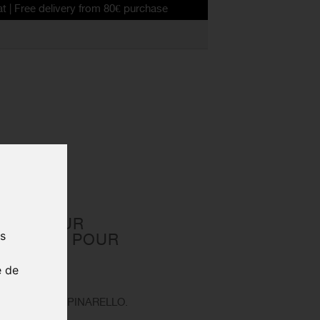
elivery from 80€ purchase
F
ÉRAILLEUR
us
INARELLO POUR
e de
005AM
arrière d'origine PINARELLO.