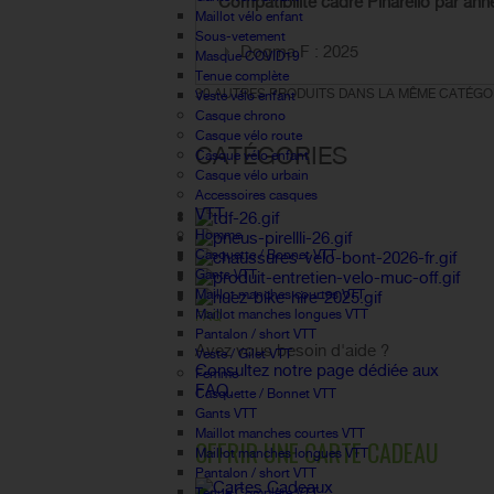
Compatibilité cadre Pinarello par ann
Maillot vélo enfant
Sous-vetement
Dogma F : 2025
Masque COVID19
Tenue complète
30 AUTRES PRODUITS DANS LA MÊME CATÉGOR
Veste vélo enfant
Casque chrono
Casque vélo route
CATÉGORIES
Casque vélo enfant
Casque vélo urbain
Accessoires casques
VTT
Homme
Casquette / Bonnet VTT
Gants VTT
Maillot manches courtes VTT
Maillot manches longues VTT
FAQ
Pantalon / short VTT
Avez vous besoin d'aide ?
Veste / Gilet VTT
Consultez notre page dédiée aux
Femme
FAQ.
Casquette / Bonnet VTT
Gants VTT
Maillot manches courtes VTT
OFFRIR UNE CARTE CADEAU
Maillot manches longues VTT
Pantalon / short VTT
Tenue Complète VTT