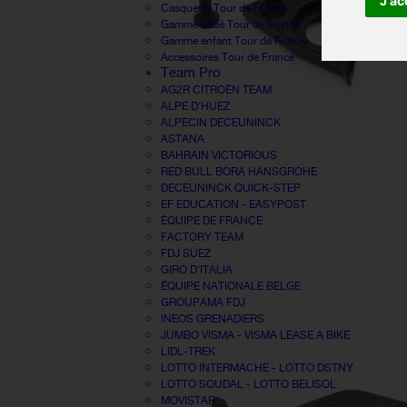
J'ac
Casquette Tour de France
Gamme bébé Tour de France
Gamme enfant Tour de France
Accessoires Tour de France
Team Pro
AG2R CITROËN TEAM
ALPE D'HUEZ
ALPECIN DECEUNINCK
ASTANA
BAHRAIN VICTORIOUS
RED BULL BORA HANSGROHE
DECEUNINCK QUICK-STEP
EF EDUCATION - EASYPOST
ÉQUIPE DE FRANCE
FACTORY TEAM
FDJ SUEZ
GIRO D'ITALIA
ÉQUIPE NATIONALE BELGE
GROUPAMA FDJ
INEOS GRENADIERS
JUMBO VISMA - VISMA LEASE A BIKE
LIDL-TREK
LOTTO INTERMACHE - LOTTO DSTNY
LOTTO SOUDAL - LOTTO BELISOL
MOVISTAR