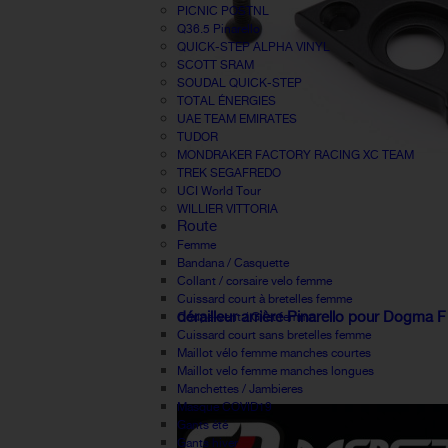
PICNIC POSTNL
Q36.5 Pinarello
QUICK-STEP ALPHA VINYL
SCOTT SRAM
SOUDAL QUICK-STEP
TOTAL ÉNERGIES
UAE TEAM EMIRATES
TUDOR
MONDRAKER FACTORY RACING XC TEAM
TREK SEGAFREDO
UCI World Tour
WILLIER VITTORIA
Route
Femme
Bandana / Casquette
Collant / corsaire velo femme
Cuissard court à bretelles femme
dérailleur arrière Pinarello pour Dogma F
Coupe-vent / Gilet femme
Cuissard court sans bretelles femme
Maillot vélo femme manches courtes
Maillot velo femme manches longues
Manchettes / Jambieres
Masque COVID19
Gants été
Gants hiver