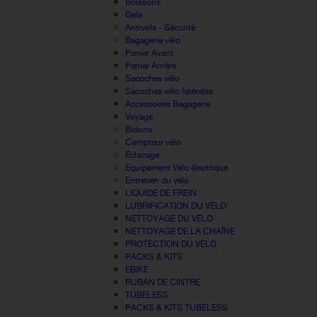
Boissons
Gels
Antivols - Sécurité
Bagagerie vélo
Panier Avant
Panier Arrière
Sacoches vélo
Sacoches vélo latérales
Accessoires Bagagerie
Voyage
Bidons
Compteur vélo
Éclairage
Equipement Vélo électrique
Entretien du vélo
LIQUIDE DE FREIN
LUBRIFICATION DU VÉLO
NETTOYAGE DU VÉLO
NETTOYAGE DE LA CHAÎNE
PROTECTION DU VÉLO
PACKS & KITS
EBIKE
RUBAN DE CINTRE
TUBELESS
PACKS & KITS TUBELESS