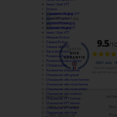
Veste / Gilet VTT
Enfants
Casquette / Bonnet VTT
Gants VTT junior
Maillot VTT junior
Pantalon / Short VTT
Veste / Gilet VTT
Masques Enduro
Casque Enduro
Casque vélo VTT
Sac à dos Enduro
Protection Enduro
Protection Enduro Enfant
Chaussures
Accessoires chaussures
Chaussures vélo gravel
Chaussures vélo route homme
Chaussures vélo route femme
Chaussures vélo route enfant
Chaussures vélo triathlon
MON COMPTE
INFOR
Chaussures VTT homme
Chaussures VTT femme
Mes commandes
Nos
Chaussures VTT enfant
Chaussures vélo hiver
Mes retours de
Pro