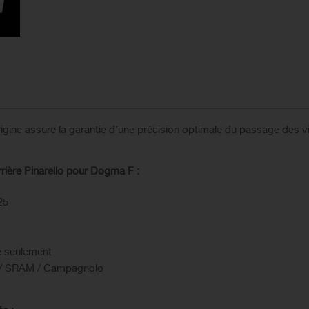
rigine assure la garantie d'une précision optimale du passage des 
arrière Pinarello pour Dogma F :
25
ue seulement
no / SRAM / Campagnolo