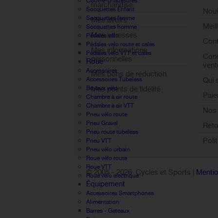
Couvre-chaussures
marchandise
Socquettes Enfant
Nouv
Socquettes femme
Mes avoirs
Meil
Socquettes homme
Mes adresses
Pédales vélo
Cont
Pédales velo route et cales
Mes informations
Pédales velo VTT et cales
Cond
personnelles
Roue
vent
Accessoires
Mes bons de réduction
Accessoires Tubeless
Qui
Boyaux vélo
Mes points de fidélité
Paie
Chambre à air route
Sign out
Chambre à air VTT
Nos 
Pneu vélo route
Pneu Gravel
Reto
Pneu route tubeless
Poli
Pneu VTT
Pneu vélo urbain
Roue vélo route
Roue VTT
© 2005 -
2026 Cycles et Sports |
Mentio
Roue vélo électrique
Équipement
Accessoires Smartphones
Alimentation
Barres - Gateaux