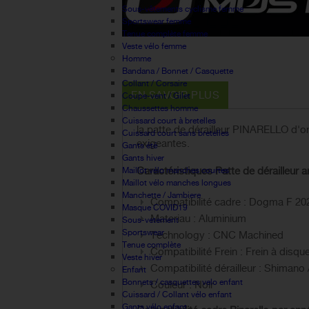
Sous-vêtements cyclisme femme
Sportswear femme
Tenue complète femme
Veste vélo femme
Homme
Bandana / Bonnet / Casquette
Collant / Corsaire
EN SAVOIR PLUS
Coupe-vent / Gilet
Chaussettes homme
Cuissard court à bretelles
la patte de dérailleur PINARELLO d'o
Cuissard court sans bretelles
exigeantes.
Gants été
Gants hiver
Caractéristiques Patte de dérailleur 
Maillot vélo manches courtes
Maillot vélo manches longues
Manchette / Jambiere
Compatibilité cadre : Dogma F 20
Masque COVID19
Materiau : Aluminium
Sous-vetement
Sportswear
Technology : CNC Machined
Tenue complète
Compatibilité Frein : Frein à disq
Veste hiver
Compatibilité dérailleur : Shima
Enfant
Bonnets / casquettes velo enfant
Couleur : Noir
Cuissard / Collant vélo enfant
Gants vélo enfant