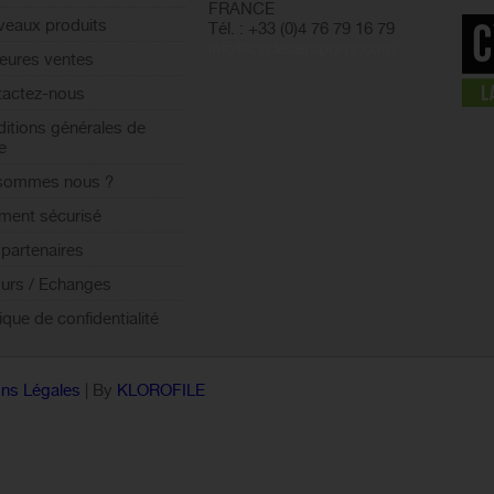
FRANCE
eaux produits
Tél. : +33 (0)4 76 79 16 79
info@cyclesetsports.com
leures ventes
actez-nous
itions générales de
e
 sommes nous ?
ment sécurisé
partenaires
urs / Echanges
tique de confidentialité
ns Légales
| By
KLOROFILE