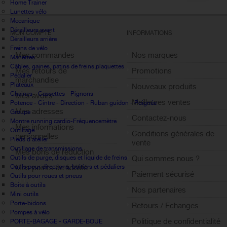
Home Trainer
Lunettes vélo
Mecanique
Dérailleurs avant
MON COMPTE
INFORMATIONS
Dérailleurs arrière
Freins de vélo
Mes commandes
Nos marques
Manettes
Câbles, gaines, patins de freins,plaquettes
Mes retours de
Promotions
Pédalier
marchandise
Plateaux
Nouveaux produits
Chaines - Cassettes - Pignons
Mes avoirs
Meilleures ventes
Potence - Cintre - Direction - Ruban guidon - Poignée
Mes adresses
Groupe
Contactez-nous
Montre running cardio-Fréquencemètre
Mes informations
Outillage
Conditions générales de
personnelles
Pieds d'atelier
vente
Outillage de transmissions
Mes bons de réduction
Outils de purge, disques et liquide de freins
Qui sommes nous ?
Outils pour directions, boitiers et pédaliers
Mes points de fidélité
Paiement sécurisé
Outils pour roues et pneus
Sign out
Boite à outils
Nos partenaires
Mini outils
Porte-bidons
Retours / Echanges
Pompes à vélo
Politique de confidentialité
PORTE-BAGAGE - GARDE-BOUE