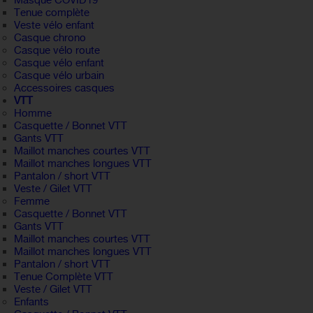
Masque COVID19
Tenue complète
Veste vélo enfant
Casque chrono
Casque vélo route
Casque vélo enfant
Casque vélo urbain
Accessoires casques
VTT
Homme
Casquette / Bonnet VTT
Gants VTT
Maillot manches courtes VTT
Maillot manches longues VTT
Pantalon / short VTT
Veste / Gilet VTT
Femme
Casquette / Bonnet VTT
Gants VTT
Maillot manches courtes VTT
Maillot manches longues VTT
Pantalon / short VTT
Tenue Complète VTT
Veste / Gilet VTT
Enfants