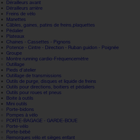
Dérailleurs avant
Dérailleurs arrière
Freins de vélo
Manettes
Câbles, gaines, patins de freins,plaquettes
Pédalier
Plateaux
Chaines - Cassettes - Pignons
Potence - Cintre - Direction - Ruban guidon - Poignée
Groupe
Montre running cardio-Fréquencemètre
Outillage
Pieds d'atelier
Outillage de transmissions
Outils de purge, disques et liquide de freins
Outils pour directions, boitiers et pédaliers
Outils pour roues et pneus
Boite à outils
Mini outils
Porte-bidons
Pompes à vélo
PORTE-BAGAGE - GARDE-BOUE
Porte-vélo
Porte-bébé
Remorques vélo et sièges enfant