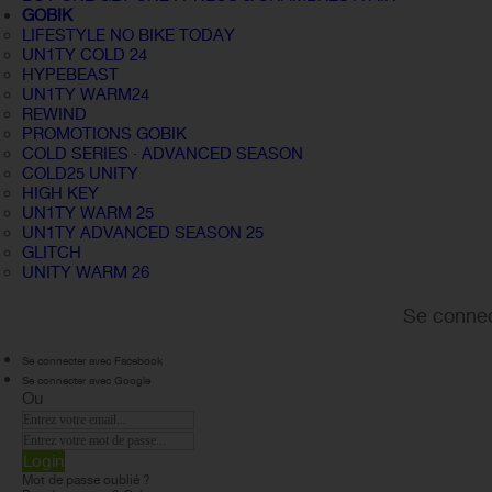
GOBIK
LIFESTYLE NO BIKE TODAY
UN1TY COLD 24
HYPEBEAST
UN1TY WARM24
REWIND
PROMOTIONS GOBIK
COLD SERIES · ADVANCED SEASON
COLD25 UNITY
HIGH KEY
UN1TY WARM 25
UN1TY ADVANCED SEASON 25
GLITCH
UNITY WARM 26
Se connec
Se connecter avec Facebook
Se connecter avec Google
Ou
Login
Mot de passe oublié ?