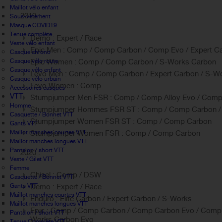
Maillot vélo enfant
2019 :
Sous-vetement
Masque COVID19
Tenue complète
Demo : Expert / Race
Veste vélo enfant
Epic Men : Comp / Comp Carbon / Comp Evo / Expert Ca
Casque chrono
Casque vélo route
Epic Women : Comp / Comp Carbon / S-Works Carbon
Casque vélo enfant
Levo Men : Comp / Comp Carbon / Expert Carbon / S-W
Casque vélo urbain
Levo Women : Comp
Accessoires casques
VTT
Stumpjumper Men FSR : Comp / Comp Alloy Evo / Comp 
Homme
Stumpjumper Hommes FSR ST : Comp / Comp Carbon / 
Casquette / Bonnet VTT
Stumpjumper Women FSR ST : Comp / Comp Carbon
Gants VTT
Maillot manches courtes VTT
Stumpjumper Women FSR : Comp / Comp Carbon
Maillot manches longues VTT
Pantalon / short VTT
2020 :
Veste / Gilet VTT
Femme
Chisel : Comp / DSW
Casquette / Bonnet VTT
Gants VTT
Demo : Expert / Race
Maillot manches courtes VTT
Enduro : Elite Carbon / Expert Carbon / S-Works
Maillot manches longues VTT
Epic : Comp / Comp Carbon / Comp Carbon Evo / Comp E
Pantalon / short VTT
Works Carbon Evo
Tenue Complète VTT