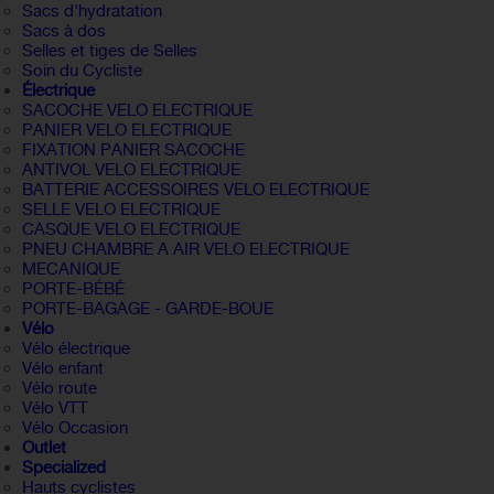
Sacs d'hydratation
Sacs à dos
Selles et tiges de Selles
Soin du Cycliste
Électrique
SACOCHE VELO ELECTRIQUE
PANIER VELO ELECTRIQUE
FIXATION PANIER SACOCHE
ANTIVOL VELO ELECTRIQUE
BATTERIE ACCESSOIRES VELO ELECTRIQUE
SELLE VELO ELECTRIQUE
CASQUE VELO ELECTRIQUE
PNEU CHAMBRE A AIR VELO ELECTRIQUE
MECANIQUE
PORTE-BÉBÉ
PORTE-BAGAGE - GARDE-BOUE
Vélo
Vélo électrique
Vélo enfant
Vélo route
Vélo VTT
Vélo Occasion
Outlet
Specialized
Hauts cyclistes