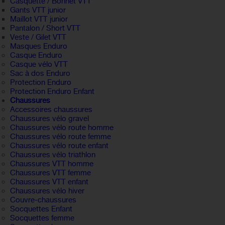
Casquette / Bonnet VTT
Gants VTT junior
Maillot VTT junior
Pantalon / Short VTT
Veste / Gilet VTT
Masques Enduro
Casque Enduro
Casque vélo VTT
Sac à dos Enduro
Protection Enduro
Protection Enduro Enfant
Chaussures
Accessoires chaussures
Chaussures vélo gravel
Chaussures vélo route homme
Chaussures vélo route femme
Chaussures vélo route enfant
Chaussures vélo triathlon
Chaussures VTT homme
Chaussures VTT femme
Chaussures VTT enfant
Chaussures vélo hiver
Couvre-chaussures
Socquettes Enfant
Socquettes femme