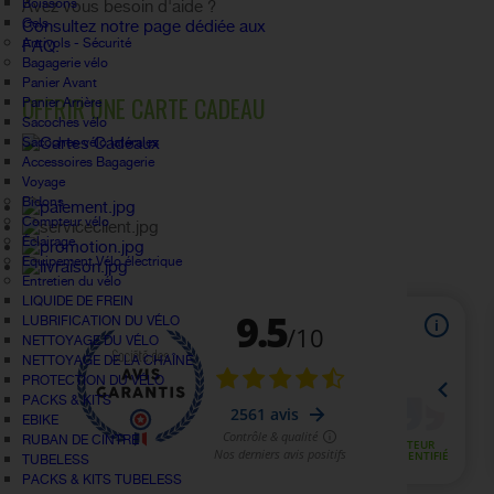
Boissons
Avez vous besoin d'aide ?
Gels
Consultez notre page dédiée aux
Antivols - Sécurité
FAQ.
Bagagerie vélo
Panier Avant
OFFRIR UNE CARTE CADEAU
Panier Arrière
Sacoches vélo
Sacoches vélo latérales
Accessoires Bagagerie
Voyage
Bidons
Compteur vélo
Éclairage
Equipement Vélo électrique
Entretien du vélo
LIQUIDE DE FREIN
LUBRIFICATION DU VÉLO
NETTOYAGE DU VÉLO
NETTOYAGE DE LA CHAÎNE
PROTECTION DU VÉLO
PACKS & KITS
EBIKE
RUBAN DE CINTRE
TUBELESS
PACKS & KITS TUBELESS