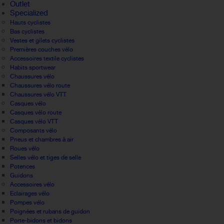
Outlet
Specialized
Hauts cyclistes
Bas cyclistes
Vestes et gilets cyclistes
Premières couches vélo
Accessoires textile cyclistes
Habits sportwear
Chaussures vélo
Chaussures vélo route
Chaussures vélo VTT
Casques vélo
Casques vélo route
Casques vélo VTT
Composants vélo
Pneus et chambres à air
Roues vélo
Selles vélo et tiges de selle
Potences
Guidons
Accessoires vélo
Eclairages vélo
Pompes vélo
Poignées et rubans de guidon
Porte-bidons et bidons