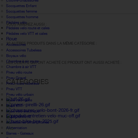
Couvre-chaussures
Socquettes Enfant
Socquettes femme
Socquettes homme
Pédales vélo
VOUS AIMEREZ AUSSI :
Pédales velo route et cales
Pédales velo VTT et cales
Roue
30 AUTRES PRODUITS DANS LA MÊME CATÉGORIE :
Accessoires
Accessoires Tubeless
Boyaux vélo
Chambre à air route
LES CLIENTS QUI ONT ACHETÉ CE PRODUIT ONT AUSSI ACHETÉ :
Chambre à air VTT
Pneu vélo route
Pneu Gravel
CATÉGORIES
Pneu route tubeless
Pneu VTT
Pneu vélo urbain
Roue vélo route
Roue VTT
Roue vélo électrique
Équipement
Accessoires Smartphones
Alimentation
FAQ
Barres - Gateaux