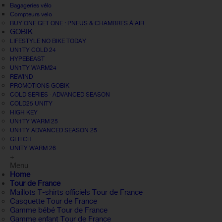
Bagageries vélo
Compteurs velo
BUY ONE GET ONE : PNEUS & CHAMBRES À AIR
GOBIK
LIFESTYLE NO BIKE TODAY
UN1TY COLD 24
HYPEBEAST
UN1TY WARM24
REWIND
PROMOTIONS GOBIK
COLD SERIES · ADVANCED SEASON
COLD25 UNITY
HIGH KEY
UN1TY WARM 25
UN1TY ADVANCED SEASON 25
GLITCH
UNITY WARM 26
+
Menu
Home
Tour de France
Maillots T-shirts officiels Tour de France
Casquette Tour de France
Gamme bébé Tour de France
Gamme enfant Tour de France