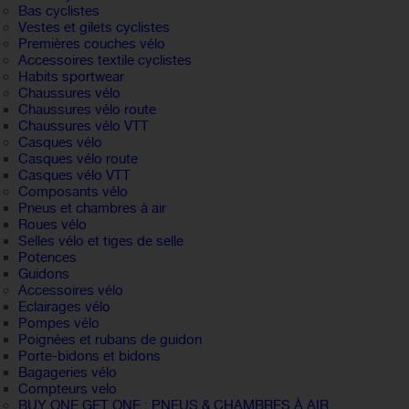
Bas cyclistes
Vestes et gilets cyclistes
Premières couches vélo
Accessoires textile cyclistes
Habits sportwear
Chaussures vélo
Chaussures vélo route
Chaussures vélo VTT
Casques vélo
Casques vélo route
Casques vélo VTT
Composants vélo
Pneus et chambres à air
Roues vélo
Selles vélo et tiges de selle
Potences
Guidons
Accessoires vélo
Eclairages vélo
Pompes vélo
Poignées et rubans de guidon
Porte-bidons et bidons
Bagageries vélo
Compteurs velo
BUY ONE GET ONE : PNEUS & CHAMBRES À AIR