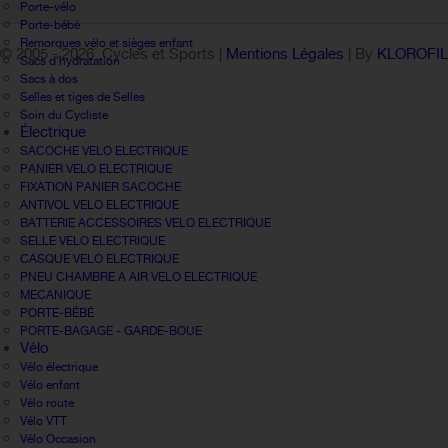
Porte-vélo
Porte-bébé
Remorques vélo et sièges enfant
© 2005 -
2026 Cycles et Sports |
Mentions Légales
| By
KLOROFI
Sacs d'hydratation
Sacs à dos
Selles et tiges de Selles
Soin du Cycliste
Électrique
SACOCHE VELO ELECTRIQUE
PANIER VELO ELECTRIQUE
FIXATION PANIER SACOCHE
ANTIVOL VELO ELECTRIQUE
BATTERIE ACCESSOIRES VELO ELECTRIQUE
SELLE VELO ELECTRIQUE
CASQUE VELO ELECTRIQUE
PNEU CHAMBRE A AIR VELO ELECTRIQUE
MECANIQUE
PORTE-BÉBÉ
PORTE-BAGAGE - GARDE-BOUE
Vélo
Vélo électrique
Vélo enfant
Vélo route
Vélo VTT
Vélo Occasion