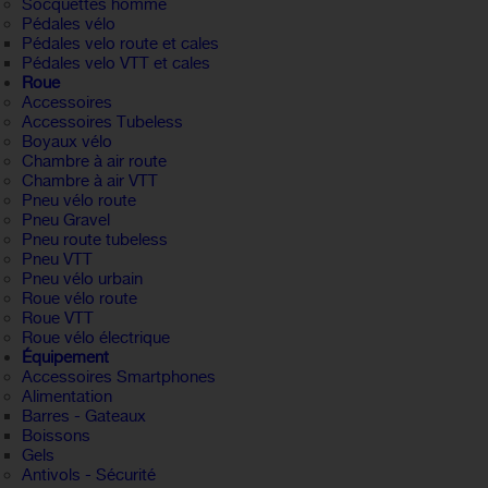
Socquettes homme
Pédales vélo
Pédales velo route et cales
Pédales velo VTT et cales
Roue
Accessoires
Accessoires Tubeless
Boyaux vélo
Chambre à air route
Chambre à air VTT
Pneu vélo route
Pneu Gravel
Pneu route tubeless
Pneu VTT
Pneu vélo urbain
Roue vélo route
Roue VTT
Roue vélo électrique
Équipement
Accessoires Smartphones
Alimentation
Barres - Gateaux
Boissons
Gels
Antivols - Sécurité