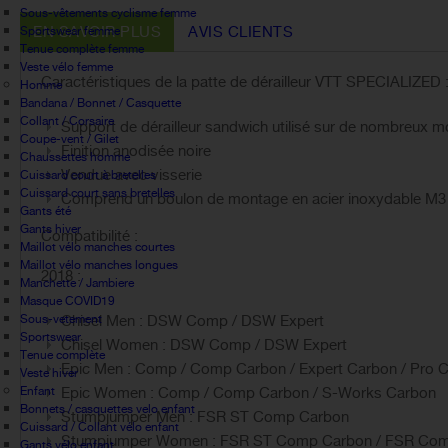
Sous-vêtements cyclisme femme
EN SAVOIR PLUS
AVIS CLIENTS
Sportswear femme
Tenue complète femme
Veste vélo femme
Caractéristiques de la patte de dérailleur VTT SPECIALIZED 
Homme
Bandana / Bonnet / Casquette
Collant / Corsaire
Support de dérailleur sandwich utilisé sur de nombreux 
Coupe-vent / Gilet
Finition anodisée noire
Chaussettes homme
Vendue avec visserie
Cuissard court à bretelles
Cuissard court sans bretelles
Comprend un boulon de montage en acier inoxydable M3
Gants été
Gants hiver
Compatibilité :
Maillot vélo manches courtes
Maillot vélo manches longues
2018 :
Manchette / Jambiere
Masque COVID19
Sous-vetement
Chisel Men : DSW Comp / DSW Expert
Sportswear
Chisel Women : DSW Comp / DSW Expert
Tenue complète
Epic Men : Comp / Comp Carbon / Expert Carbon / Pro 
Veste hiver
Enfant
Epic Women : Comp / Comp Carbon / S-Works Carbon
Bonnets / casquettes velo enfant
Stumpjumper Men : FSR ST Comp Carbon
Cuissard / Collant vélo enfant
Stumpjumper Women : FSR ST Comp Carbon / FSR Co
Gants vélo enfant