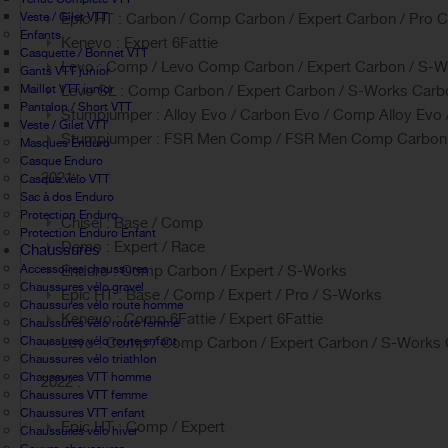
Veste / Gilet VTT
Epic HT : Carbon / Comp Carbon / Expert Carbon / Pro 
Enfants
Kenevo : Expert 6Fattie
Casquette / Bonnet VTT
Levo : Comp / Levo Comp Carbon / Expert Carbon / S-
Gants VTT junior
Maillot VTT junior
Levo SL : Comp Carbon / Expert Carbon / S-Works Carb
Pantalon / Short VTT
Stumpjumper : Alloy Evo / Carbon Evo / Comp Alloy Evo
Veste / Gilet VTT
Stumpjumper : FSR Men Comp / FSR Men Comp Carbon
Masques Enduro
Casque Enduro
2021 :
Casque vélo VTT
Sac à dos Enduro
Protection Enduro
Chisel : Base / Comp
Protection Enduro Enfant
Demo : Expert / Race
Chaussures
Accessoires chaussures
Enduro : Comp Carbon / Expert / S-Works
Chaussures vélo gravel
Epic HT : Base / Comp / Expert / Pro / S-Works
Chaussures vélo route homme
Kenevo : Comp 6Fattie / Expert 6Fattie
Chaussures vélo route femme
Chaussures vélo route enfant
Levo : Comp / Comp Carbon / Expert Carbon / S-Works
Chaussures vélo triathlon
Chaussures VTT homme
2022 :
Chaussures VTT femme
Chaussures VTT enfant
Epic HT : Comp / Expert
Chaussures vélo hiver