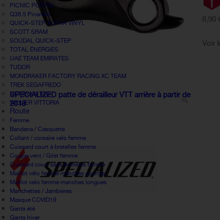
PICNIC POSTNL
Q36.5 Pinarello
6,90 
QUICK-STEP ALPHA VINYL
SCOTT SRAM
SOUDAL QUICK-STEP
Voir 
TOTAL ÉNERGIES
UAE TEAM EMIRATES
TUDOR
MONDRAKER FACTORY RACING XC TEAM
TREK SEGAFREDO
UCI World Tour
SPECIALIZED patte de dérailleur VTT arrière à partir de
WILLIER VITTORIA
2018
Route
Femme
Bandana / Casquette
Collant / corsaire velo femme
Cuissard court à bretelles femme
Coupe-vent / Gilet femme
Cuissard court sans bretelles femme
Maillot vélo femme manches courtes
Maillot velo femme manches longues
Manchettes / Jambieres
Masque COVID19
Gants été
Gants hiver