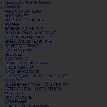
Accessoires Tour de France
Team Pro
AG2R CITROËN TEAM
ALPE D'HUEZ
ALPECIN DECEUNINCK
ASTANA
BAHRAIN VICTORIOUS
RED BULL BORA HANSGROHE
DECEUNINCK QUICK-STEP
EF EDUCATION - EASYPOST
ÉQUIPE DE FRANCE
FACTORY TEAM
FDJ SUEZ
GIRO D'ITALIA
ÉQUIPE NATIONALE BELGE
GROUPAMA FDJ
INEOS GRENADIERS
JUMBO VISMA - VISMA LEASE A BIKE
LIDL-TREK
LOTTO INTERMACHE - LOTTO DSTNY
LOTTO SOUDAL - LOTTO BELISOL
MOVISTAR
PICNIC POSTNL
Q36.5 Pinarello
QUICK-STEP ALPHA VINYL