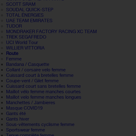
SCOTT SRAM
SOUDAL QUICK-STEP
TOTAL ÉNERGIES
UAE TEAM EMIRATES
TUDOR
MONDRAKER FACTORY RACING XC TEAM
TREK SEGAFREDO
UCI World Tour
WILLIER VITTORIA
Route
Femme
Bandana / Casquette
Collant / corsaire velo femme
Cuissard court à bretelles femme
Coupe-vent / Gilet femme
Cuissard court sans bretelles femme
Maillot vélo femme manches courtes
Maillot velo femme manches longues
Manchettes / Jambieres
Masque COVID19
Gants été
Gants hiver
Sous-vêtements cyclisme femme
Sportswear femme
Tenue complète femme