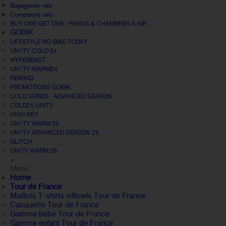
Bagageries vélo
Compteurs velo
BUY ONE GET ONE : PNEUS & CHAMBRES À AIR
GOBIK
LIFESTYLE NO BIKE TODAY
UN1TY COLD 24
HYPEBEAST
UN1TY WARM24
REWIND
PROMOTIONS GOBIK
COLD SERIES · ADVANCED SEASON
COLD25 UNITY
HIGH KEY
UN1TY WARM 25
UN1TY ADVANCED SEASON 25
GLITCH
UNITY WARM 26
+
Menu
Home
Tour de France
Maillots T-shirts officiels Tour de France
Casquette Tour de France
Gamme bébé Tour de France
Gamme enfant Tour de France