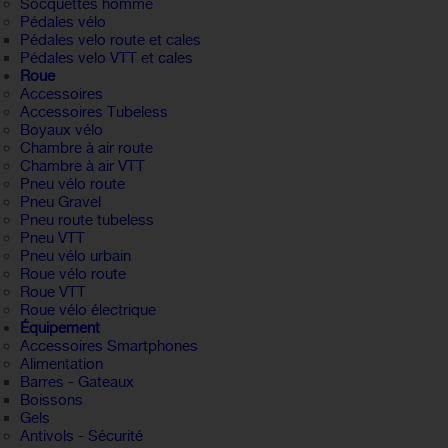
Socquettes homme
Pédales vélo
Pédales velo route et cales
Pédales velo VTT et cales
Roue
Accessoires
Accessoires Tubeless
Boyaux vélo
Chambre à air route
Chambre à air VTT
Pneu vélo route
Pneu Gravel
Pneu route tubeless
Pneu VTT
Pneu vélo urbain
Roue vélo route
Roue VTT
Roue vélo électrique
Équipement
Accessoires Smartphones
Alimentation
Barres - Gateaux
Boissons
Gels
Antivols - Sécurité