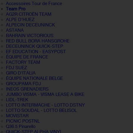
Accessoires Tour de France
Team Pro
AG2R CITROËN TEAM
ALPE D'HUEZ
ALPECIN DECEUNINCK
ASTANA
BAHRAIN VICTORIOUS
RED BULL BORA HANSGROHE
DECEUNINCK QUICK-STEP
EF EDUCATION - EASYPOST
ÉQUIPE DE FRANCE
FACTORY TEAM
FDJ SUEZ
GIRO D'ITALIA
ÉQUIPE NATIONALE BELGE
GROUPAMA FDJ
INEOS GRENADIERS
JUMBO VISMA - VISMA LEASE A BIKE
LIDL-TREK
LOTTO INTERMACHE - LOTTO DSTNY
LOTTO SOUDAL - LOTTO BELISOL
MOVISTAR
PICNIC POSTNL
Q36.5 Pinarello
QUICK-STEP ALPHA VINYL