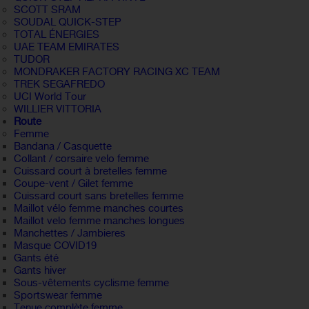
SCOTT SRAM
SOUDAL QUICK-STEP
TOTAL ÉNERGIES
UAE TEAM EMIRATES
TUDOR
MONDRAKER FACTORY RACING XC TEAM
TREK SEGAFREDO
UCI World Tour
WILLIER VITTORIA
Route
Femme
Bandana / Casquette
Collant / corsaire velo femme
Cuissard court à bretelles femme
Coupe-vent / Gilet femme
Cuissard court sans bretelles femme
Maillot vélo femme manches courtes
Maillot velo femme manches longues
Manchettes / Jambieres
Masque COVID19
Gants été
Gants hiver
Sous-vêtements cyclisme femme
Sportswear femme
Tenue complète femme