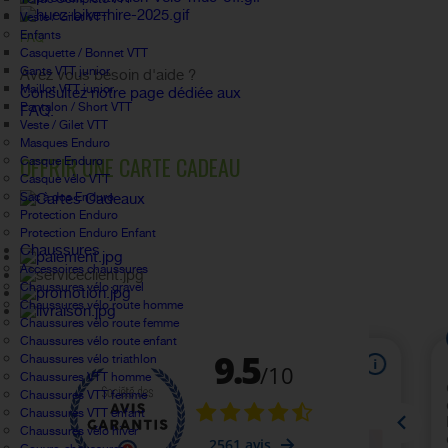
Veste / Gilet VTT
Enfants
FAQ
Casquette / Bonnet VTT
Gants VTT junior
Avez vous besoin d'aide ?
Maillot VTT junior
Consultez notre page dédiée aux
Pantalon / Short VTT
FAQ.
Veste / Gilet VTT
Masques Enduro
OFFRIR UNE CARTE CADEAU
Casque Enduro
Casque vélo VTT
Sac à dos Enduro
Protection Enduro
Protection Enduro Enfant
Chaussures
Accessoires chaussures
Chaussures vélo gravel
Chaussures vélo route homme
Chaussures vélo route femme
Chaussures vélo route enfant
Chaussures vélo triathlon
Chaussures VTT homme
Chaussures VTT femme
Chaussures VTT enfant
Chaussures vélo hiver