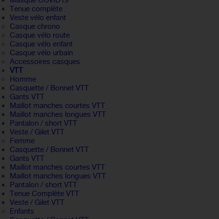
Masque COVID19
Tenue complète
Veste vélo enfant
Casque chrono
Casque vélo route
Casque vélo enfant
Casque vélo urbain
Accessoires casques
VTT
Homme
Casquette / Bonnet VTT
Gants VTT
Maillot manches courtes VTT
Maillot manches longues VTT
Pantalon / short VTT
Veste / Gilet VTT
Femme
Casquette / Bonnet VTT
Gants VTT
Maillot manches courtes VTT
Maillot manches longues VTT
Pantalon / short VTT
Tenue Complète VTT
Veste / Gilet VTT
Enfants