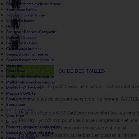
Sous-vêtements cyclisme femme
Sportswear femme
Tenue complète femme
Veste vélo femme
Homme
Bandana / Bonnet / Casquette
Collant / Corsaire
Coupe-vent / Gilet
Chaussettes homme
Cuissard court à bretelles
Cuissard court sans bretelles
Gants été
EN SAVOIR PLUS
GUIDE DES TAILLES
Gants hiver
Maillot vélo manches courtes
Maillot vélo manches longues
Le tissu a un poids parfait avec juste ce qu'il faut de stretch 
Manchette / Jambiere
Masque COVID19
Caractéristiques du cuissard sans bretelles homme CASTELLI
Sous-vetement
Sportswear
Tenue complète
Peau de chamois KISS Air2 pour un confort tout au long d
Veste hiver
Pro Dry Lycra® mat pour une bonne compression et une b
Enfant
Bonnets / casquettes velo enfant
Construction 8 panneaux pour un ajustement parfait
Cuissard / Collant vélo enfant
Panneaux réfléchissants sur le bas des cuisses à l'arrière
Gants vélo enfant