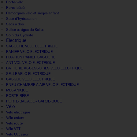
Porte-vélo
Porte-bébé
Remorques vélo et sièges enfant
Sacs d'hydratation
Sacs à dos
Selles et tiges de Selles
Soin du Cycliste
Électrique
SACOCHE VELO ELECTRIQUE
PANIER VELO ELECTRIQUE
FIXATION PANIER SACOCHE
ANTIVOL VELO ELECTRIQUE
BATTERIE ACCESSOIRES VELO ELECTRIQUE
SELLE VELO ELECTRIQUE
CASQUE VELO ELECTRIQUE
PNEU CHAMBRE A AIR VELO ELECTRIQUE
MECANIQUE
PORTE-BÉBÉ
PORTE-BAGAGE - GARDE-BOUE
Vélo
Vélo électrique
Vélo enfant
Vélo route
Vélo VTT
Vélo Occasion