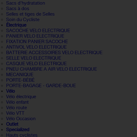
Sacs d'hydratation
Sacs à dos
Selles et tiges de Selles
Soin du Cycliste
Électrique
SACOCHE VELO ELECTRIQUE
PANIER VELO ELECTRIQUE
FIXATION PANIER SACOCHE
ANTIVOL VELO ELECTRIQUE
BATTERIE ACCESSOIRES VELO ELECTRIQUE
SELLE VELO ELECTRIQUE
CASQUE VELO ELECTRIQUE
PNEU CHAMBRE A AIR VELO ELECTRIQUE
MECANIQUE
PORTE-BÉBÉ
PORTE-BAGAGE - GARDE-BOUE
Vélo
Vélo électrique
Vélo enfant
Vélo route
Vélo VTT
Vélo Occasion
Outlet
Specialized
Hauts cyclistes