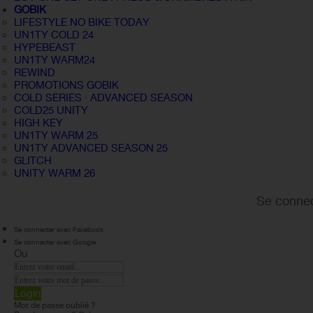
GOBIK
LIFESTYLE NO BIKE TODAY
UN1TY COLD 24
HYPEBEAST
UN1TY WARM24
REWIND
PROMOTIONS GOBIK
COLD SERIES · ADVANCED SEASON
COLD25 UNITY
HIGH KEY
UN1TY WARM 25
UN1TY ADVANCED SEASON 25
GLITCH
UNITY WARM 26
Se connec
Se connecter avec Facebook
Se connecter avec Google
Ou
Login
Mot de passe oublié ?