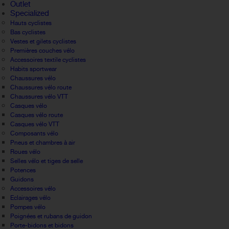
Outlet
Specialized
Hauts cyclistes
Bas cyclistes
Vestes et gilets cyclistes
Premières couches vélo
Accessoires textile cyclistes
Habits sportwear
Chaussures vélo
Chaussures vélo route
Chaussures vélo VTT
Casques vélo
Casques vélo route
Casques vélo VTT
Composants vélo
Pneus et chambres à air
Roues vélo
Selles vélo et tiges de selle
Potences
Guidons
Accessoires vélo
Eclairages vélo
Pompes vélo
Poignées et rubans de guidon
Porte-bidons et bidons