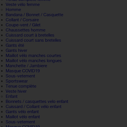
Veste vélo femme
Homme
Bandana / Bonnet / Casquette
Collant / Corsaire
Coupe-vent / Gilet
Chaussettes homme
Cuissard court à bretelles
Cuissard court sans bretelles
Gants été
Gants hiver
Maillot vélo manches courtes
Maillot vélo manches longues
Manchette / Jambiere
Masque COVID19
Sous-vetement
Sportswear
Tenue complète
Veste hiver
Enfant
Bonnets / casquettes velo enfant
Cuissard / Collant vélo enfant
Gants vélo enfant
Maillot vélo enfant
Sous-vetement