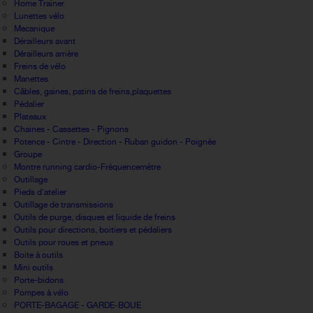
Home Trainer
Lunettes vélo
Mecanique
Dérailleurs avant
Dérailleurs arrière
Freins de vélo
Manettes
Câbles, gaines, patins de freins,plaquettes
Pédalier
Plateaux
Chaines - Cassettes - Pignons
Potence - Cintre - Direction - Ruban guidon - Poignée
Groupe
Montre running cardio-Fréquencemètre
Outillage
Pieds d'atelier
Outillage de transmissions
Outils de purge, disques et liquide de freins
Outils pour directions, boitiers et pédaliers
Outils pour roues et pneus
Boite à outils
Mini outils
Porte-bidons
Pompes à vélo
PORTE-BAGAGE - GARDE-BOUE