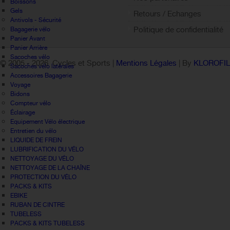
Boissons
Gels
Retours / Echanges
Antivols - Sécurité
Politique de confidentialité
Bagagerie vélo
Panier Avant
Panier Arrière
Sacoches vélo
© 2005 -
2026 Cycles et Sports |
Mentions Légales
| By
KLOROFI
Sacoches vélo latérales
Accessoires Bagagerie
Voyage
Bidons
Compteur vélo
Éclairage
Equipement Vélo électrique
Entretien du vélo
LIQUIDE DE FREIN
LUBRIFICATION DU VÉLO
NETTOYAGE DU VÉLO
NETTOYAGE DE LA CHAÎNE
PROTECTION DU VÉLO
PACKS & KITS
EBIKE
RUBAN DE CINTRE
TUBELESS
PACKS & KITS TUBELESS