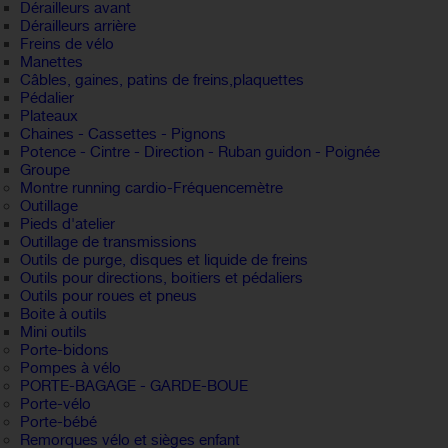
Dérailleurs avant
Dérailleurs arrière
Freins de vélo
Manettes
Câbles, gaines, patins de freins,plaquettes
Pédalier
Plateaux
Chaines - Cassettes - Pignons
Potence - Cintre - Direction - Ruban guidon - Poignée
Groupe
Montre running cardio-Fréquencemètre
Outillage
Pieds d'atelier
Outillage de transmissions
Outils de purge, disques et liquide de freins
Outils pour directions, boitiers et pédaliers
Outils pour roues et pneus
Boite à outils
Mini outils
Porte-bidons
Pompes à vélo
PORTE-BAGAGE - GARDE-BOUE
Porte-vélo
Porte-bébé
Remorques vélo et sièges enfant