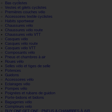
Bas cyclistes
Vestes et gilets cyclistes
Premières couches vélo
Accessoires textile cyclistes
Habits sportwear
Chaussures vélo
Chaussures vélo route
Chaussures vélo VTT
Casques vélo
Casques vélo route
Casques vélo VTT
Composants vélo
Pneus et chambres à air
Roues vélo
Selles vélo et tiges de selle
Potences
Guidons
Accessoires vélo
Eclairages vélo
Pompes vélo
Poignées et rubans de guidon
Porte-bidons et bidons
Bagageries vélo
Compteurs velo
BUY ONE GET ONE : PNEUS & CHAMBRES À AIR