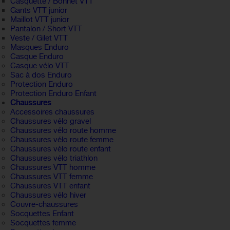
Casquette / Bonnet VTT
Gants VTT junior
Maillot VTT junior
Pantalon / Short VTT
Veste / Gilet VTT
Masques Enduro
Casque Enduro
Casque vélo VTT
Sac à dos Enduro
Protection Enduro
Protection Enduro Enfant
Chaussures
Accessoires chaussures
Chaussures vélo gravel
Chaussures vélo route homme
Chaussures vélo route femme
Chaussures vélo route enfant
Chaussures vélo triathlon
Chaussures VTT homme
Chaussures VTT femme
Chaussures VTT enfant
Chaussures vélo hiver
Couvre-chaussures
Socquettes Enfant
Socquettes femme