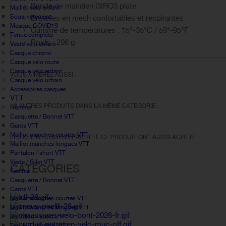
Bande de maintien GIRO3 plate
Maillot vélo enfant
Sous-vetement
Bretelles en mesh confortables et respirantes
Masque COVID19
Gamme de températures : 15°-35°C / 59°-95°F
Tenue complète
Poids : 206 g
Veste vélo enfant
Casque chrono
Casque vélo route
Casque vélo enfant
VOUS AIMEREZ AUSSI :
Casque vélo urbain
Accessoires casques
VTT
18 AUTRES PRODUITS DANS LA MÊME CATÉGORIE :
Homme
Casquette / Bonnet VTT
Gants VTT
Maillot manches courtes VTT
LES CLIENTS QUI ONT ACHETÉ CE PRODUIT ONT AUSSI ACHETÉ :
Maillot manches longues VTT
Pantalon / short VTT
Veste / Gilet VTT
CATÉGORIES
Femme
Casquette / Bonnet VTT
Gants VTT
Maillot manches courtes VTT
Maillot manches longues VTT
Pantalon / short VTT
Tenue Complète VTT