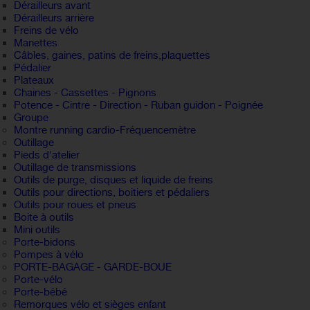
Dérailleurs avant
Dérailleurs arrière
Freins de vélo
Manettes
Câbles, gaines, patins de freins,plaquettes
Pédalier
Plateaux
Chaines - Cassettes - Pignons
Potence - Cintre - Direction - Ruban guidon - Poignée
Groupe
Montre running cardio-Fréquencemètre
Outillage
Pieds d'atelier
Outillage de transmissions
Outils de purge, disques et liquide de freins
Outils pour directions, boitiers et pédaliers
Outils pour roues et pneus
Boite à outils
Mini outils
Porte-bidons
Pompes à vélo
PORTE-BAGAGE - GARDE-BOUE
Porte-vélo
Porte-bébé
Remorques vélo et sièges enfant