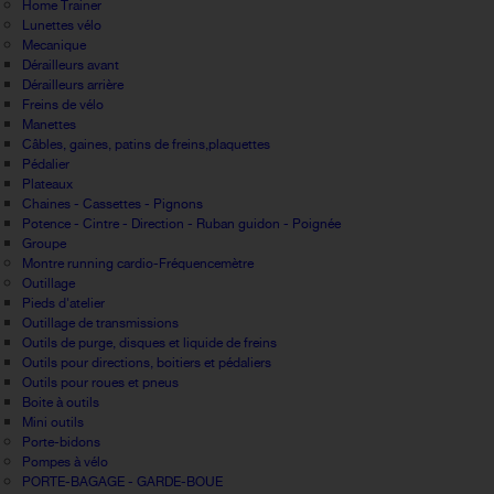
Home Trainer
Lunettes vélo
Mecanique
Dérailleurs avant
Dérailleurs arrière
Freins de vélo
Manettes
Câbles, gaines, patins de freins,plaquettes
Pédalier
Plateaux
Chaines - Cassettes - Pignons
Potence - Cintre - Direction - Ruban guidon - Poignée
Groupe
Montre running cardio-Fréquencemètre
Outillage
Pieds d'atelier
Outillage de transmissions
Outils de purge, disques et liquide de freins
Outils pour directions, boitiers et pédaliers
Outils pour roues et pneus
Boite à outils
Mini outils
Porte-bidons
Pompes à vélo
PORTE-BAGAGE - GARDE-BOUE