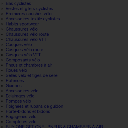
Bas cyclistes
Vestes et gilets cyclistes
Premières couches vélo
Accessoires textile cyclistes
Habits sportwear
Chaussures vélo
Chaussures vélo route
Chaussures vélo VTT
Casques vélo
Casques vélo route
Casques vélo VTT
Composants vélo
Pneus et chambres à air
Roues vélo
Selles vélo et tiges de selle
Potences
Guidons
Accessoires vélo
Eclairages vélo
Pompes vélo
Poignées et rubans de guidon
Porte-bidons et bidons
Bagageries vélo
Compteurs velo
BUY ONE GET ONE : PNEUS & CHAMBRES À AIR