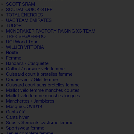
SCOTT SRAM
SOUDAL QUICK-STEP
TOTAL ÉNERGIES
UAE TEAM EMIRATES
TUDOR
MONDRAKER FACTORY RACING XC TEAM
TREK SEGAFREDO
UCI World Tour
WILLIER VITTORIA
Route
Femme
Bandana / Casquette
Collant / corsaire velo femme
Cuissard court à bretelles femme
Coupe-vent / Gilet femme
Cuissard court sans bretelles femme
Maillot vélo femme manches courtes
Maillot velo femme manches longues
Manchettes / Jambieres
Masque COVID19
Gants été
Gants hiver
Sous-vêtements cyclisme femme
Sportswear femme
Tenue complète femme