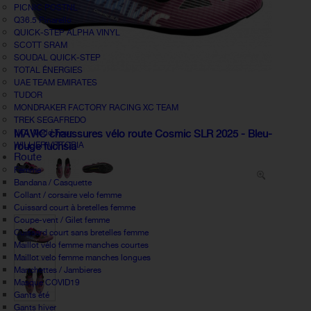
PICNIC POSTNL
Q36.5 Pinarello
QUICK-STEP ALPHA VINYL
SCOTT SRAM
SOUDAL QUICK-STEP
TOTAL ÉNERGIES
UAE TEAM EMIRATES
TUDOR
MONDRAKER FACTORY RACING XC TEAM
TREK SEGAFREDO
UCI World Tour
MAVIC chaussures vélo route Cosmic SLR 2025 - Bleu-
WILLIER VITTORIA
rouge fuchsia
Route
Femme
Bandana / Casquette
Collant / corsaire velo femme
Cuissard court à bretelles femme
Coupe-vent / Gilet femme
Cuissard court sans bretelles femme
Maillot vélo femme manches courtes
Maillot velo femme manches longues
Manchettes / Jambieres
Masque COVID19
Gants été
Gants hiver