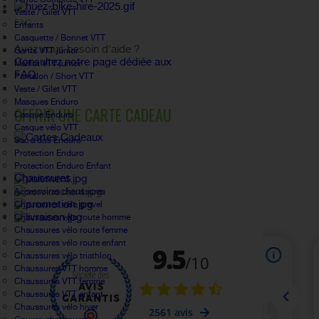
Veste / Gilet VTT
FAQ
Enfants
Casquette / Bonnet VTT
Avez vous besoin d'aide ?
Gants VTT junior
Consultez notre page dédiée aux
Maillot VTT junior
FAQ.
Pantalon / Short VTT
Veste / Gilet VTT
Masques Enduro
OFFRIR UNE CARTE CADEAU
Casque Enduro
Casque vélo VTT
Sac à dos Enduro
Protection Enduro
Protection Enduro Enfant
Chaussures
Accessoires chaussures
Chaussures vélo gravel
Chaussures vélo route homme
Chaussures vélo route femme
Chaussures vélo route enfant
Chaussures vélo triathlon
Chaussures VTT homme
Chaussures VTT femme
Chaussures VTT enfant
Chaussures vélo hiver