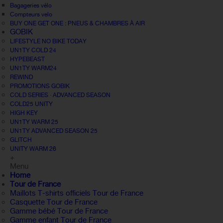
Bagageries vélo
Compteurs velo
BUY ONE GET ONE : PNEUS & CHAMBRES À AIR
GOBIK
LIFESTYLE NO BIKE TODAY
UN1TY COLD 24
HYPEBEAST
UN1TY WARM24
REWIND
PROMOTIONS GOBIK
COLD SERIES · ADVANCED SEASON
COLD25 UNITY
HIGH KEY
UN1TY WARM 25
UN1TY ADVANCED SEASON 25
GLITCH
UNITY WARM 26
+
Menu
Home
Tour de France
Maillots T-shirts officiels Tour de France
Casquette Tour de France
Gamme bébé Tour de France
Gamme enfant Tour de France