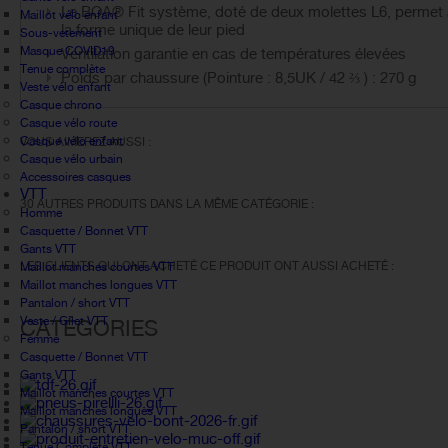
Le BOA® Fit système, doté de deux molettes L6, permet au
Maillot vélo enfant
la forme unique de leur pied
Sous-vetement
Masque COVID19
Ventilation garantie en cas de températures élevées
Tenue complète
Poids par chaussure (Pointure : 8,5UK / 42 ⅔ ) : 270 g
Veste vélo enfant
Casque chrono
Casque vélo route
Casque vélo enfant
VOUS AIMEREZ AUSSI :
Casque vélo urbain
Accessoires casques
VTT
30 AUTRES PRODUITS DANS LA MÊME CATÉGORIE :
Homme
Casquette / Bonnet VTT
Gants VTT
LES CLIENTS QUI ONT ACHETÉ CE PRODUIT ONT AUSSI ACHETÉ :
Maillot manches courtes VTT
Maillot manches longues VTT
Pantalon / short VTT
Veste / Gilet VTT
CATÉGORIES
Femme
Casquette / Bonnet VTT
Gants VTT
Maillot manches courtes VTT
Maillot manches longues VTT
Pantalon / short VTT
Tenue Complète VTT