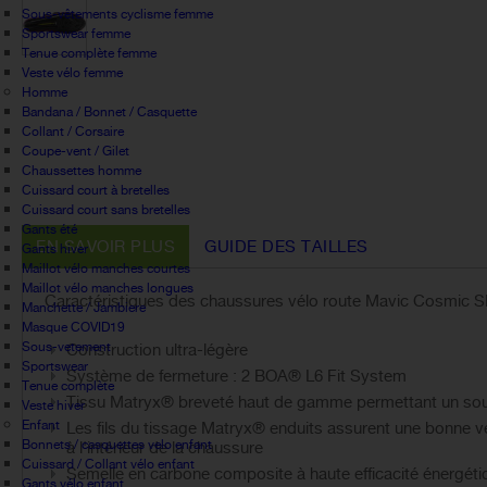
Sous-vêtements cyclisme femme
Sportswear femme
Tenue complète femme
Veste vélo femme
Homme
Bandana / Bonnet / Casquette
Collant / Corsaire
Coupe-vent / Gilet
Chaussettes homme
Cuissard court à bretelles
Cuissard court sans bretelles
Gants été
EN SAVOIR PLUS
GUIDE DES TAILLES
Gants hiver
Maillot vélo manches courtes
Maillot vélo manches longues
Caractéristiques des chaussures vélo route Mavic Cosmic S
Manchette / Jambiere
Masque COVID19
Sous-vetement
Construction ultra-légère
Sportswear
Système de fermeture : 2 BOA® L6 Fit System
Tenue complète
Tissu Matryx® breveté haut de gamme permettant un sou
Veste hiver
Enfant
Les fils du tissage Matryx® enduits assurent une bonne venti
Bonnets / casquettes velo enfant
à l'intérieur de la chaussure
Cuissard / Collant vélo enfant
Semelle en carbone composite à haute efficacité énergéti
Gants vélo enfant