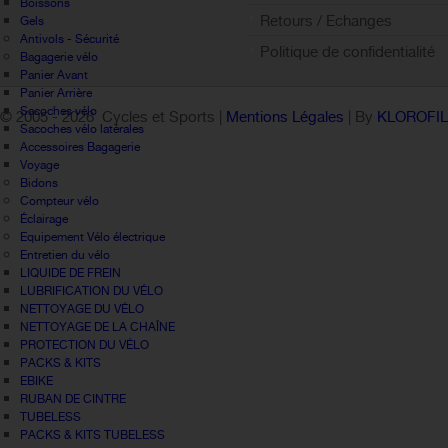
Boissons
Retours / Echanges
Gels
Antivols - Sécurité
Politique de confidentialité
Bagagerie vélo
Panier Avant
Panier Arrière
Sacoches vélo
© 2005 -
2026 Cycles et Sports |
Mentions Légales
| By
KLOROFI
Sacoches vélo latérales
Accessoires Bagagerie
Voyage
Bidons
Compteur vélo
Éclairage
Equipement Vélo électrique
Entretien du vélo
LIQUIDE DE FREIN
LUBRIFICATION DU VÉLO
NETTOYAGE DU VÉLO
NETTOYAGE DE LA CHAÎNE
PROTECTION DU VÉLO
PACKS & KITS
EBIKE
RUBAN DE CINTRE
TUBELESS
PACKS & KITS TUBELESS