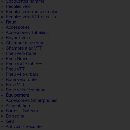
Socquettes homme
Pédales vélo
Pédales velo route et cales
Pédales velo VTT et cales
Roue
Accessoires
Accessoires Tubeless
Boyaux vélo
Chambre à air route
Chambre à air VTT
Pneu vélo route
Pneu Gravel
Pneu route tubeless
Pneu VTT
Pneu vélo urbain
Roue vélo route
Roue VTT
Roue vélo électrique
Équipement
Accessoires Smartphones
Alimentation
Barres - Gateaux
Boissons
Gels
Antivols - Sécurité