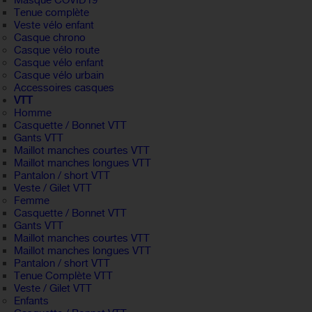
Masque COVID19
Tenue complète
Veste vélo enfant
Casque chrono
Casque vélo route
Casque vélo enfant
Casque vélo urbain
Accessoires casques
VTT
Homme
Casquette / Bonnet VTT
Gants VTT
Maillot manches courtes VTT
Maillot manches longues VTT
Pantalon / short VTT
Veste / Gilet VTT
Femme
Casquette / Bonnet VTT
Gants VTT
Maillot manches courtes VTT
Maillot manches longues VTT
Pantalon / short VTT
Tenue Complète VTT
Veste / Gilet VTT
Enfants