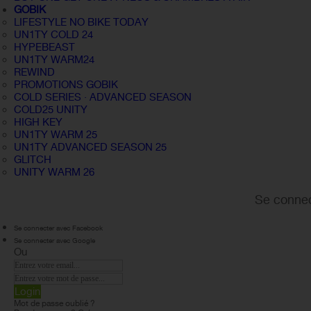
GOBIK
LIFESTYLE NO BIKE TODAY
UN1TY COLD 24
HYPEBEAST
UN1TY WARM24
REWIND
PROMOTIONS GOBIK
COLD SERIES · ADVANCED SEASON
COLD25 UNITY
HIGH KEY
UN1TY WARM 25
UN1TY ADVANCED SEASON 25
GLITCH
UNITY WARM 26
Se connec
Se connecter avec Facebook
Se connecter avec Google
Ou
Login
Mot de passe oublié ?