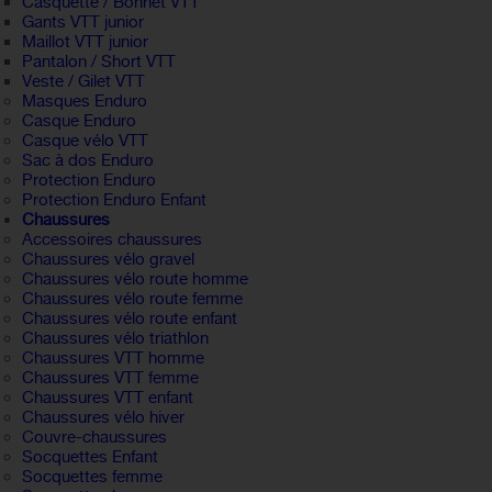
Casquette / Bonnet VTT
Gants VTT junior
Maillot VTT junior
Pantalon / Short VTT
Veste / Gilet VTT
Masques Enduro
Casque Enduro
Casque vélo VTT
Sac à dos Enduro
Protection Enduro
Protection Enduro Enfant
Chaussures
Accessoires chaussures
Chaussures vélo gravel
Chaussures vélo route homme
Chaussures vélo route femme
Chaussures vélo route enfant
Chaussures vélo triathlon
Chaussures VTT homme
Chaussures VTT femme
Chaussures VTT enfant
Chaussures vélo hiver
Couvre-chaussures
Socquettes Enfant
Socquettes femme