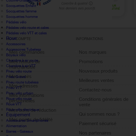
Couvre-chaussures
Socquettes Enfant
Socquettes femme
Socquettes homme
Pédales vélo
Pédales velo route et cales
Pédales velo VTT et cales
Roue
MON COMPTE
INFORMATIONS
Accessoires
Accessoires Tubeless
Mes commandes
Nos marques
Boyaux vélo
Chambre à air route
Mes retours de
Promotions
Chambre à air VTT
marchandise
Nouveaux produits
Pneu vélo route
Mes avoirs
Pneu Gravel
Meilleures ventes
Pneu route tubeless
Mes adresses
Pneu VTT
Contactez-nous
Pneu vélo urbain
Mes informations
Roue vélo route
Conditions générales de
personnelles
Roue VTT
vente
Roue vélo électrique
Mes bons de réduction
Qui sommes nous ?
Équipement
Mes points de fidélité
Accessoires Smartphones
Paiement sécurisé
Alimentation
Sign out
Barres - Gateaux
Nos partenaires