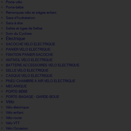
Porte-vélo
Porte-bébé
Remorques vélo et sièges enfant
Sacs d'hydratation
Sacs à dos
Selles et tiges de Selles
Soin du Cycliste
Électrique
SACOCHE VELO ELECTRIQUE
PANIER VELO ELECTRIQUE
FIXATION PANIER SACOCHE
ANTIVOL VELO ELECTRIQUE
BATTERIE ACCESSOIRES VELO ELECTRIQUE
SELLE VELO ELECTRIQUE
CASQUE VELO ELECTRIQUE
PNEU CHAMBRE A AIR VELO ELECTRIQUE
MECANIQUE
PORTE-BÉBÉ
PORTE-BAGAGE - GARDE-BOUE
Vélo
Vélo électrique
Vélo enfant
Vélo route
Vélo VTT
Vélo Occasion