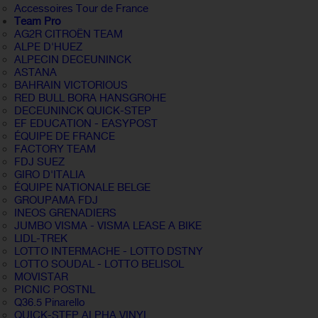
Accessoires Tour de France
Team Pro
AG2R CITROËN TEAM
ALPE D'HUEZ
ALPECIN DECEUNINCK
ASTANA
BAHRAIN VICTORIOUS
RED BULL BORA HANSGROHE
DECEUNINCK QUICK-STEP
EF EDUCATION - EASYPOST
ÉQUIPE DE FRANCE
FACTORY TEAM
FDJ SUEZ
GIRO D'ITALIA
ÉQUIPE NATIONALE BELGE
GROUPAMA FDJ
INEOS GRENADIERS
JUMBO VISMA - VISMA LEASE A BIKE
LIDL-TREK
LOTTO INTERMACHE - LOTTO DSTNY
LOTTO SOUDAL - LOTTO BELISOL
MOVISTAR
PICNIC POSTNL
Q36.5 Pinarello
QUICK-STEP ALPHA VINYL