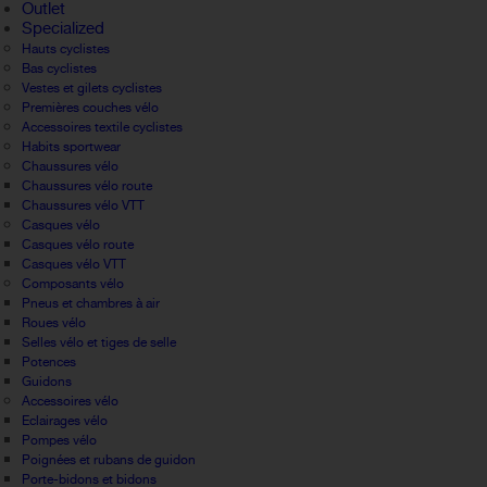
Outlet
Specialized
Hauts cyclistes
Bas cyclistes
Vestes et gilets cyclistes
Premières couches vélo
Accessoires textile cyclistes
Habits sportwear
Chaussures vélo
Chaussures vélo route
Chaussures vélo VTT
Casques vélo
Casques vélo route
Casques vélo VTT
Composants vélo
Pneus et chambres à air
Roues vélo
Selles vélo et tiges de selle
Potences
Guidons
Accessoires vélo
Eclairages vélo
Pompes vélo
Poignées et rubans de guidon
Porte-bidons et bidons