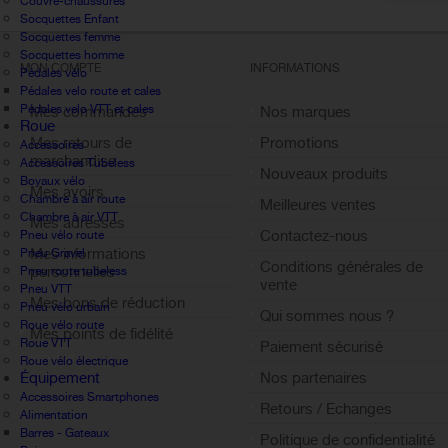
Couvre-chaussures
Socquettes Enfant
Socquettes femme
Socquettes homme
MON COMPTE
INFORMATIONS
Pédales vélo
Pédales velo route et cales
Pédales velo VTT et cales
Mes commandes
Nos marques
Roue
Mes retours de
Promotions
Accessoires
marchandise
Accessoires Tubeless
Nouveaux produits
Boyaux vélo
Mes avoirs
Chambre à air route
Meilleures ventes
Chambre à air VTT
Mes adresses
Contactez-nous
Pneu vélo route
Mes informations
Pneu Gravel
Conditions générales de
personnelles
Pneu route tubeless
vente
Pneu VTT
Mes bons de réduction
Pneu vélo urbain
Qui sommes nous ?
Roue vélo route
Mes points de fidélité
Roue VTT
Paiement sécurisé
Sign out
Roue vélo électrique
Équipement
Nos partenaires
Accessoires Smartphones
Retours / Echanges
Alimentation
Barres - Gateaux
Politique de confidentialité