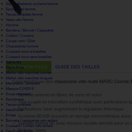
Sous-vêtements cyclisme femme
Sportswear femme
Tenue complète femme
Veste vélo femme
Homme
Bandana / Bonnet / Casquette
Collant / Corsaire
Coupe-vent / Gilet
Chaussettes homme
Cuissard court à bretelles
Cuissard court sans bretelles
Gants été
EN SAVOIR PLUS
GUIDE DES TAILLES
Gants hiver
Maillot vélo manches courtes
Maillot vélo manches longues
Caractéristiques des
chaussures vélo route MAVIC Cosmic 
Manchette / Jambiere
Masque COVID19
Sous-vetement
Semelle externe en fibres de verre et nylon
Sportswear
Tige souple en microfibre synthétique avec perforations la
Tenue complète
Perforations laser augmentant la régulation thermique
Veste hiver
Enfant
Système BOA® assurant un serrage micrométrique aussi e
Bonnets / casquettes velo enfant
Semelle interne 3D avec mousse double densité pour un so
Cuissard / Collant vélo enfant
Coloris : blanc
Gants vélo enfant