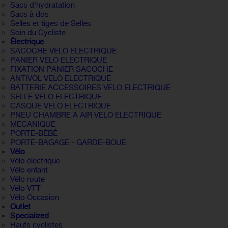
Sacs d'hydratation
Sacs à dos
Selles et tiges de Selles
Soin du Cycliste
Électrique
SACOCHE VELO ELECTRIQUE
PANIER VELO ELECTRIQUE
FIXATION PANIER SACOCHE
ANTIVOL VELO ELECTRIQUE
BATTERIE ACCESSOIRES VELO ELECTRIQUE
SELLE VELO ELECTRIQUE
CASQUE VELO ELECTRIQUE
PNEU CHAMBRE A AIR VELO ELECTRIQUE
MECANIQUE
PORTE-BÉBÉ
PORTE-BAGAGE - GARDE-BOUE
Vélo
Vélo électrique
Vélo enfant
Vélo route
Vélo VTT
Vélo Occasion
Outlet
Specialized
Hauts cyclistes