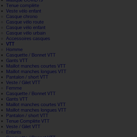
Masque COVID19
Tenue complète
Veste vélo enfant
Casque chrono
Casque vélo route
Casque vélo enfant
Casque vélo urbain
Accessoires casques
VTT
Homme
Casquette / Bonnet VTT
Gants VTT
Maillot manches courtes VTT
Maillot manches longues VTT
Pantalon / short VTT
Veste / Gilet VTT
Femme
Casquette / Bonnet VTT
Gants VTT
Maillot manches courtes VTT
Maillot manches longues VTT
Pantalon / short VTT
Tenue Complète VTT
Veste / Gilet VTT
Enfants