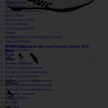
PICNIC POSTNL
Q36.5 Pinarello
QUICK-STEP ALPHA VINYL
SCOTT SRAM
SOUDAL QUICK-STEP
TOTAL ÉNERGIES
UAE TEAM EMIRATES
TUDOR
MONDRAKER FACTORY RACING XC TEAM
TREK SEGAFREDO
UCI World Tour
MAVIC Chaussures vélo route homme Cosmic BOA
WILLIER VITTORIA
Blanc
Route
Femme
Bandana / Casquette
Collant / corsaire velo femme
Cuissard court à bretelles femme
Coupe-vent / Gilet femme
Cuissard court sans bretelles femme
Maillot vélo femme manches courtes
Maillot velo femme manches longues
Manchettes / Jambieres
Masque COVID19
Gants été
Gants hiver