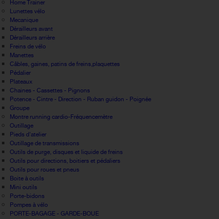
Home Trainer
Lunettes vélo
Mecanique
Dérailleurs avant
Dérailleurs arrière
Freins de vélo
Manettes
Câbles, gaines, patins de freins,plaquettes
Pédalier
Plateaux
Chaines - Cassettes - Pignons
Potence - Cintre - Direction - Ruban guidon - Poignée
Groupe
Montre running cardio-Fréquencemètre
Outillage
Pieds d'atelier
Outillage de transmissions
Outils de purge, disques et liquide de freins
Outils pour directions, boitiers et pédaliers
Outils pour roues et pneus
Boite à outils
Mini outils
Porte-bidons
Pompes à vélo
PORTE-BAGAGE - GARDE-BOUE