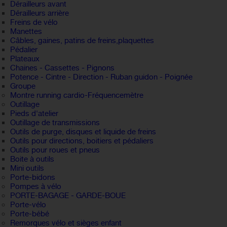
Dérailleurs avant
Dérailleurs arrière
Freins de vélo
Manettes
Câbles, gaines, patins de freins,plaquettes
Pédalier
Plateaux
Chaines - Cassettes - Pignons
Potence - Cintre - Direction - Ruban guidon - Poignée
Groupe
Montre running cardio-Fréquencemètre
Outillage
Pieds d'atelier
Outillage de transmissions
Outils de purge, disques et liquide de freins
Outils pour directions, boitiers et pédaliers
Outils pour roues et pneus
Boite à outils
Mini outils
Porte-bidons
Pompes à vélo
PORTE-BAGAGE - GARDE-BOUE
Porte-vélo
Porte-bébé
Remorques vélo et sièges enfant