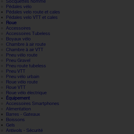
Socquettes homme
Pédales vélo
Pédales velo route et cales
Pédales velo VTT et cales
Roue
Accessoires
Accessoires Tubeless
Boyaux vélo
Chambre à air route
Chambre à air VTT
Pneu vélo route
Pneu Gravel
Pneu route tubeless
Pneu VTT
Pneu vélo urbain
Roue vélo route
Roue VTT
Roue vélo électrique
Équipement
Accessoires Smartphones
Alimentation
Barres - Gateaux
Boissons
Gels
Antivols - Sécurité