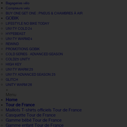
Bagageries vélo
Compteurs velo
BUY ONE GET ONE : PNEUS & CHAMBRES À AIR
GOBIK
LIFESTYLE NO BIKE TODAY
UN1TY COLD 24
HYPEBEAST
UN1TY WARM24
REWIND
PROMOTIONS GOBIK
COLD SERIES · ADVANCED SEASON
COLD25 UNITY
HIGH KEY
UN1TY WARM 25
UN1TY ADVANCED SEASON 25
GLITCH
UNITY WARM 26
+
Menu
Home
Tour de France
Maillots T-shirts officiels Tour de France
Casquette Tour de France
Gamme bébé Tour de France
Gamme enfant Tour de France