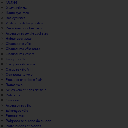
Outlet
Specialized
Hauts cyclistes
Bas cyclistes
Vestes et gilets cyclistes
Premières couches vélo
Accessoires textile cyclistes
Habits sportwear
Chaussures vélo
Chaussures vélo route
Chaussures vélo VTT
Casques vélo
Casques vélo route
Casques vélo VTT
Composants vélo
Pneus et chambres à air
Roues vélo
Selles vélo et tiges de selle
Potences
Guidons
Accessoires vélo
Eclairages vélo
Pompes vélo
Poignées et rubans de guidon
Porte-bidons et bidons