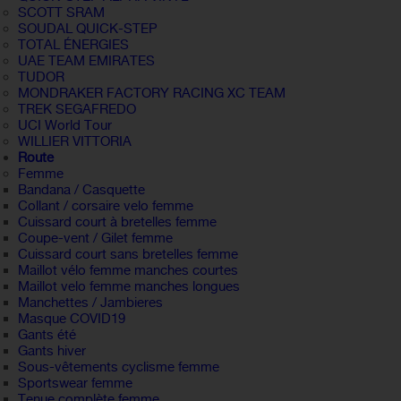
SCOTT SRAM
SOUDAL QUICK-STEP
TOTAL ÉNERGIES
UAE TEAM EMIRATES
TUDOR
MONDRAKER FACTORY RACING XC TEAM
TREK SEGAFREDO
UCI World Tour
WILLIER VITTORIA
Route
Femme
Bandana / Casquette
Collant / corsaire velo femme
Cuissard court à bretelles femme
Coupe-vent / Gilet femme
Cuissard court sans bretelles femme
Maillot vélo femme manches courtes
Maillot velo femme manches longues
Manchettes / Jambieres
Masque COVID19
Gants été
Gants hiver
Sous-vêtements cyclisme femme
Sportswear femme
Tenue complète femme