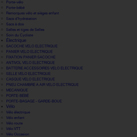
Porte-vélo
Porte-bébé
Remorques vélo et sièges enfant
Sacs d'hydratation
Sacs à dos
Selles et tiges de Selles
Soin du Cycliste
Électrique
SACOCHE VELO ELECTRIQUE
PANIER VELO ELECTRIQUE
FIXATION PANIER SACOCHE
ANTIVOL VELO ELECTRIQUE
BATTERIE ACCESSOIRES VELO ELECTRIQUE
SELLE VELO ELECTRIQUE
CASQUE VELO ELECTRIQUE
PNEU CHAMBRE A AIR VELO ELECTRIQUE
MECANIQUE
PORTE-BÉBÉ
PORTE-BAGAGE - GARDE-BOUE
Vélo
Vélo électrique
Vélo enfant
Vélo route
Vélo VTT
Vélo Occasion