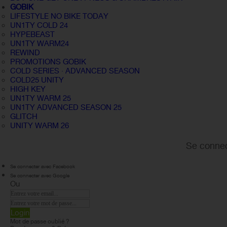
GOBIK
LIFESTYLE NO BIKE TODAY
UN1TY COLD 24
HYPEBEAST
UN1TY WARM24
REWIND
PROMOTIONS GOBIK
COLD SERIES · ADVANCED SEASON
COLD25 UNITY
HIGH KEY
UN1TY WARM 25
UN1TY ADVANCED SEASON 25
GLITCH
UNITY WARM 26
Se connec
Se connecter avec Facebook
Se connecter avec Google
Ou
Login
Mot de passe oublié ?