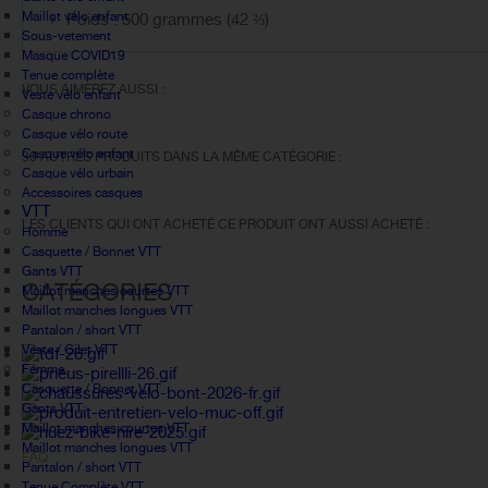
Maillot vélo enfant
Poids : 500
grammes (42 ⅔)
Sous-vetement
Masque COVID19
Tenue complète
VOUS AIMEREZ AUSSI :
Veste vélo enfant
Casque chrono
Casque vélo route
Casque vélo enfant
30 AUTRES PRODUITS DANS LA MÊME CATÉGORIE :
Casque vélo urbain
Accessoires casques
VTT
LES CLIENTS QUI ONT ACHETÉ CE PRODUIT ONT AUSSI ACHETÉ :
Homme
Casquette / Bonnet VTT
Gants VTT
CATÉGORIES
Maillot manches courtes VTT
Maillot manches longues VTT
Pantalon / short VTT
Veste / Gilet VTT
Femme
Casquette / Bonnet VTT
Gants VTT
Maillot manches courtes VTT
Maillot manches longues VTT
FAQ
Pantalon / short VTT
Tenue Complète VTT