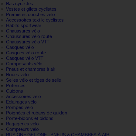
Bas cyclistes
Vestes et gilets cyclistes
Premières couches vélo
Accessoires textile cyclistes
Habits sportwear
Chaussures vélo
Chaussures vélo route
Chaussures vélo VTT
Casques vélo
Casques vélo route
Casques vélo VTT
Composants vélo
Pneus et chambres à air
Roues vélo
Selles vélo et tiges de selle
Potences
Guidons
Accessoires vélo
Eclairages vélo
Pompes vélo
Poignées et rubans de guidon
Porte-bidons et bidons
Bagageries vélo
Compteurs velo
BUY ONE GET ONE : PNEUS & CHAMBRES À AIR