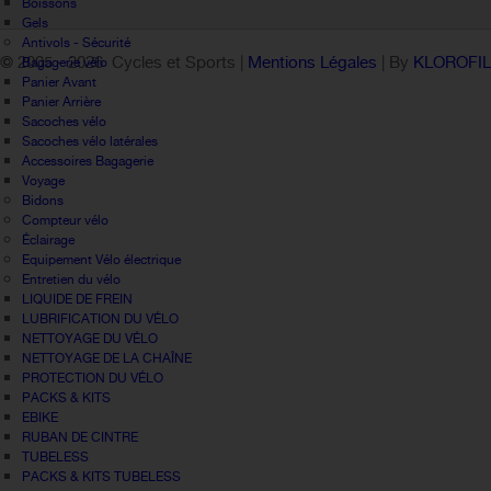
Boissons
Gels
Antivols - Sécurité
© 2005 -
2026 Cycles et Sports |
Mentions Légales
| By
KLOROFI
Bagagerie vélo
Panier Avant
Panier Arrière
Sacoches vélo
Sacoches vélo latérales
Accessoires Bagagerie
Voyage
Bidons
Compteur vélo
Éclairage
Equipement Vélo électrique
Entretien du vélo
LIQUIDE DE FREIN
LUBRIFICATION DU VÉLO
NETTOYAGE DU VÉLO
NETTOYAGE DE LA CHAÎNE
PROTECTION DU VÉLO
PACKS & KITS
EBIKE
RUBAN DE CINTRE
TUBELESS
PACKS & KITS TUBELESS