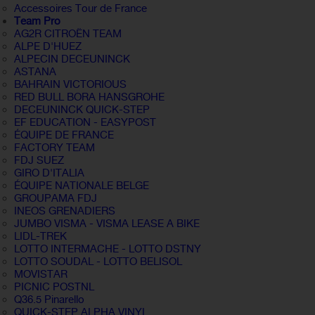
Accessoires Tour de France
Team Pro
AG2R CITROËN TEAM
ALPE D'HUEZ
ALPECIN DECEUNINCK
ASTANA
BAHRAIN VICTORIOUS
RED BULL BORA HANSGROHE
DECEUNINCK QUICK-STEP
EF EDUCATION - EASYPOST
ÉQUIPE DE FRANCE
FACTORY TEAM
FDJ SUEZ
GIRO D'ITALIA
ÉQUIPE NATIONALE BELGE
GROUPAMA FDJ
INEOS GRENADIERS
JUMBO VISMA - VISMA LEASE A BIKE
LIDL-TREK
LOTTO INTERMACHE - LOTTO DSTNY
LOTTO SOUDAL - LOTTO BELISOL
MOVISTAR
PICNIC POSTNL
Q36.5 Pinarello
QUICK-STEP ALPHA VINYL