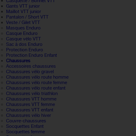
Casquette / Bonnet VTT
Gants VTT junior
Maillot VTT junior
Pantalon / Short VTT
Veste / Gilet VTT
Masques Enduro
Casque Enduro
Casque vélo VTT
Sac à dos Enduro
Protection Enduro
Protection Enduro Enfant
Chaussures
Accessoires chaussures
Chaussures vélo gravel
Chaussures vélo route homme
Chaussures vélo route femme
Chaussures vélo route enfant
Chaussures vélo triathlon
Chaussures VTT homme
Chaussures VTT femme
Chaussures VTT enfant
Chaussures vélo hiver
Couvre-chaussures
Socquettes Enfant
Socquettes femme