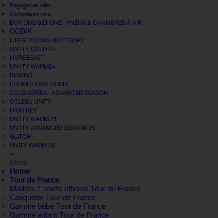
Bagageries vélo
Compteurs velo
BUY ONE GET ONE : PNEUS & CHAMBRES À AIR
GOBIK
LIFESTYLE NO BIKE TODAY
UN1TY COLD 24
HYPEBEAST
UN1TY WARM24
REWIND
PROMOTIONS GOBIK
COLD SERIES · ADVANCED SEASON
COLD25 UNITY
HIGH KEY
UN1TY WARM 25
UN1TY ADVANCED SEASON 25
GLITCH
UNITY WARM 26
+
Menu
Home
Tour de France
Maillots T-shirts officiels Tour de France
Casquette Tour de France
Gamme bébé Tour de France
Gamme enfant Tour de France