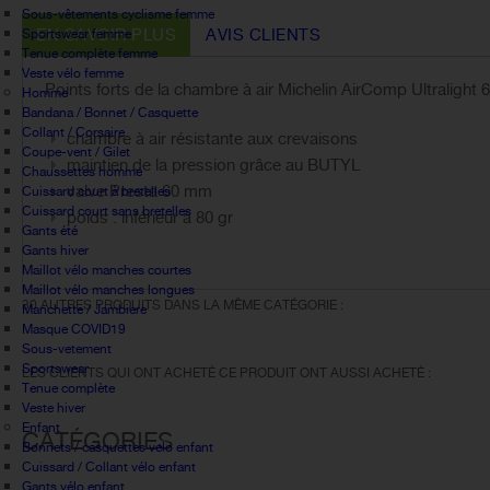
Sous-vêtements cyclisme femme
EN SAVOIR PLUS
AVIS CLIENTS
Sportswear femme
Tenue complète femme
Veste vélo femme
Points forts de la chambre à air Michelin AirComp Ultraligh
Homme
Bandana / Bonnet / Casquette
Collant / Corsaire
chambre à air résistante aux crevaisons
Coupe-vent / Gilet
maintien de la pression grâce au BUTYL
Chaussettes homme
valve Presta 60 mm
Cuissard court à bretelles
Cuissard court sans bretelles
poids : inférieur à 80 gr
Gants été
Gants hiver
Maillot vélo manches courtes
Maillot vélo manches longues
30 AUTRES PRODUITS DANS LA MÊME CATÉGORIE :
Manchette / Jambiere
Masque COVID19
Sous-vetement
Sportswear
LES CLIENTS QUI ONT ACHETÉ CE PRODUIT ONT AUSSI ACHETÉ :
Tenue complète
Veste hiver
Enfant
CATÉGORIES
Bonnets / casquettes velo enfant
Cuissard / Collant vélo enfant
Gants vélo enfant