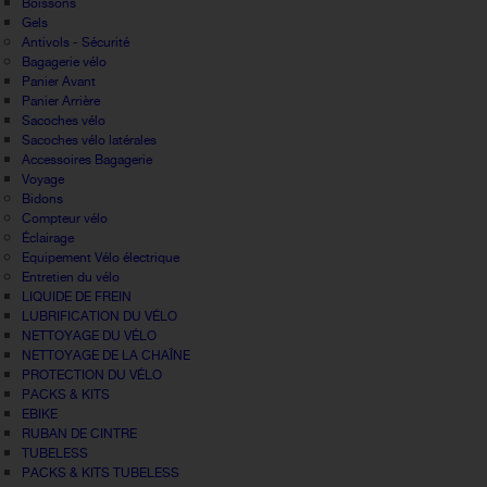
Boissons
Gels
Antivols - Sécurité
Bagagerie vélo
Panier Avant
Panier Arrière
Sacoches vélo
Sacoches vélo latérales
Accessoires Bagagerie
Voyage
Bidons
Compteur vélo
Éclairage
Equipement Vélo électrique
Entretien du vélo
LIQUIDE DE FREIN
LUBRIFICATION DU VÉLO
NETTOYAGE DU VÉLO
NETTOYAGE DE LA CHAÎNE
PROTECTION DU VÉLO
PACKS & KITS
EBIKE
RUBAN DE CINTRE
TUBELESS
PACKS & KITS TUBELESS