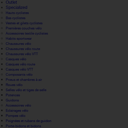
Outlet
Specialized
Hauts cyclistes
Bas cyclistes
Vestes et gilets cyclistes
Premières couches vélo
Accessoires textile cyclistes
Habits sportwear
Chaussures vélo
Chaussures vélo route
Chaussures vélo VTT
Casques vélo
Casques vélo route
Casques vélo VTT
Composants vélo
Pneus et chambres à air
Roues vélo
Selles vélo et tiges de selle
Potences
Guidons
Accessoires vélo
Eclairages vélo
Pompes vélo
Poignées et rubans de guidon
Porte-bidons et bidons