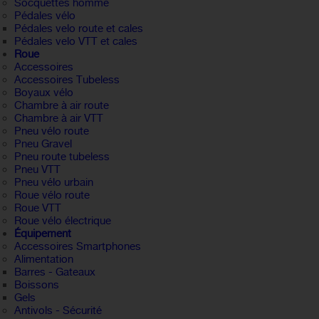
Socquettes homme
Pédales vélo
Pédales velo route et cales
Pédales velo VTT et cales
Roue
Accessoires
Accessoires Tubeless
Boyaux vélo
Chambre à air route
Chambre à air VTT
Pneu vélo route
Pneu Gravel
Pneu route tubeless
Pneu VTT
Pneu vélo urbain
Roue vélo route
Roue VTT
Roue vélo électrique
Équipement
Accessoires Smartphones
Alimentation
Barres - Gateaux
Boissons
Gels
Antivols - Sécurité