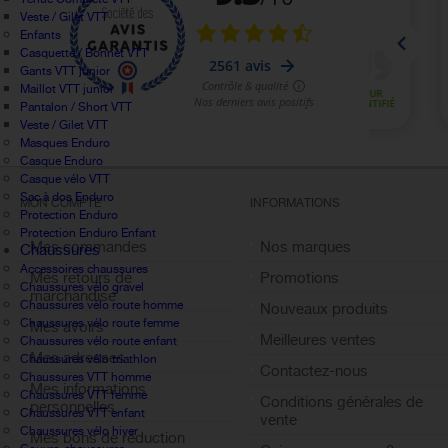
Veste / Gilet VTT
Enfants
Casquette / Bonnet VTT
Gants VTT junior
Maillot VTT junior
Pantalon / Short VTT
Veste / Gilet VTT
Masques Enduro
Casque Enduro
Casque vélo VTT
Sac à dos Enduro
MON COMPTE
INFORMATIONS
Protection Enduro
Protection Enduro Enfant
Mes commandes
Nos marques
Chaussures
Accessoires chaussures
Mes retours de
Promotions
Chaussures vélo gravel
marchandise
Chaussures vélo route homme
Nouveaux produits
Chaussures vélo route femme
Mes avoirs
Meilleures ventes
Chaussures vélo route enfant
Mes adresses
Chaussures vélo triathlon
Contactez-nous
Chaussures VTT homme
Mes informations
Chaussures VTT femme
Conditions générales de
personnelles
Chaussures VTT enfant
vente
Chaussures vélo hiver
Mes bons de réduction