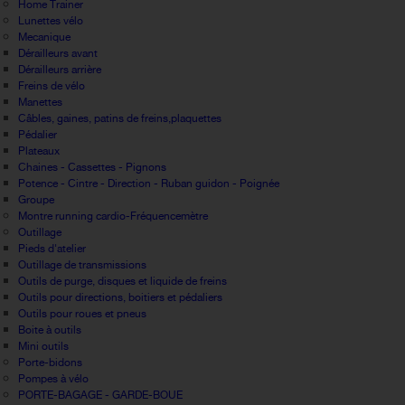
Home Trainer
Lunettes vélo
Mecanique
Dérailleurs avant
Dérailleurs arrière
Freins de vélo
Manettes
Câbles, gaines, patins de freins,plaquettes
Pédalier
Plateaux
Chaines - Cassettes - Pignons
Potence - Cintre - Direction - Ruban guidon - Poignée
Groupe
Montre running cardio-Fréquencemètre
Outillage
Pieds d'atelier
Outillage de transmissions
Outils de purge, disques et liquide de freins
Outils pour directions, boitiers et pédaliers
Outils pour roues et pneus
Boite à outils
Mini outils
Porte-bidons
Pompes à vélo
PORTE-BAGAGE - GARDE-BOUE