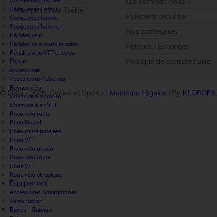
Couvre-chaussures
Qui sommes nous ?
Socquettes Enfant
Mes points de fidélité
Paiement sécurisé
Socquettes femme
Sign out
Socquettes homme
Nos partenaires
Pédales vélo
Pédales velo route et cales
Retours / Echanges
Pédales velo VTT et cales
Roue
Politique de confidentialité
Accessoires
Accessoires Tubeless
Boyaux vélo
© 2005 -
2026 Cycles et Sports |
Mentions Légales
| By
KLOROFI
Chambre à air route
Chambre à air VTT
Pneu vélo route
Pneu Gravel
Pneu route tubeless
Pneu VTT
Pneu vélo urbain
Roue vélo route
Roue VTT
Roue vélo électrique
Équipement
Accessoires Smartphones
Alimentation
Barres - Gateaux