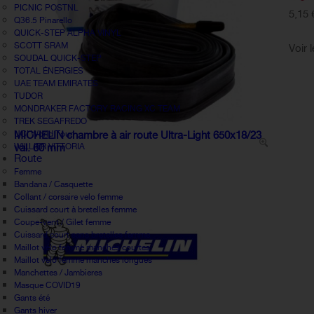
PICNIC POSTNL
5,15 
Q36.5 Pinarello
QUICK-STEP ALPHA VINYL
SCOTT SRAM
Voir 
SOUDAL QUICK-STEP
TOTAL ÉNERGIES
UAE TEAM EMIRATES
TUDOR
MONDRAKER FACTORY RACING XC TEAM
TREK SEGAFREDO
UCI World Tour
MICHELIN chambre à air route Ultra-Light 650x18/23
WILLIER VITTORIA
val. 60 mm
Route
Femme
Bandana / Casquette
Collant / corsaire velo femme
Cuissard court à bretelles femme
Coupe-vent / Gilet femme
Cuissard court sans bretelles femme
Maillot vélo femme manches courtes
Maillot velo femme manches longues
Manchettes / Jambieres
Masque COVID19
Gants été
Gants hiver