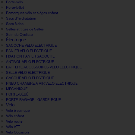
Porte-vélo
Porte-bébé
Remorques vélo et sièges enfant
Sacs d'hydratation
Sacs à dos
Selles et tiges de Selles
Soin du Cycliste
Électrique
SACOCHE VELO ELECTRIQUE
PANIER VELO ELECTRIQUE
FIXATION PANIER SACOCHE
ANTIVOL VELO ELECTRIQUE
BATTERIE ACCESSOIRES VELO ELECTRIQUE
SELLE VELO ELECTRIQUE
CASQUE VELO ELECTRIQUE
PNEU CHAMBRE A AIR VELO ELECTRIQUE
MECANIQUE
PORTE-BÉBÉ
PORTE-BAGAGE - GARDE-BOUE
Vélo
Vélo électrique
Vélo enfant
Vélo route
Vélo VTT
Vélo Occasion