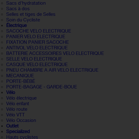
Sacs d'hydratation
Sacs à dos
Selles et tiges de Selles
Soin du Cycliste
Électrique
SACOCHE VELO ELECTRIQUE
PANIER VELO ELECTRIQUE
FIXATION PANIER SACOCHE
ANTIVOL VELO ELECTRIQUE
BATTERIE ACCESSOIRES VELO ELECTRIQUE
SELLE VELO ELECTRIQUE
CASQUE VELO ELECTRIQUE
PNEU CHAMBRE A AIR VELO ELECTRIQUE
MECANIQUE
PORTE-BÉBÉ
PORTE-BAGAGE - GARDE-BOUE
Vélo
Vélo électrique
Vélo enfant
Vélo route
Vélo VTT
Vélo Occasion
Outlet
Specialized
Hauts cyclistes