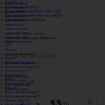
Maillot vélo enfant
Sous-vetement
Masque COVID19
Tenue complète
Veste vélo enfant
Casque chrono
FAQ
Casque vélo route
Casque vélo enfant
Avez vous besoin d'aide ?
Casque vélo urbain
Consultez notre page dédiée aux
Accessoires casques
FAQ.
VTT
Homme
OFFRIR UNE CARTE CADEAU
Casquette / Bonnet VTT
Gants VTT
Maillot manches courtes VTT
Maillot manches longues VTT
Pantalon / short VTT
Veste / Gilet VTT
Femme
Casquette / Bonnet VTT
Gants VTT
Maillot manches courtes VTT
Maillot manches longues VTT
Pantalon / short VTT
Tenue Complète VTT