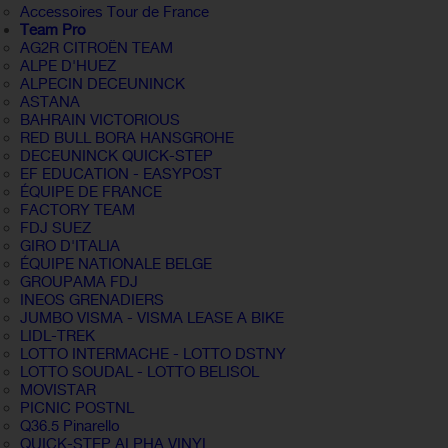
Accessoires Tour de France
Team Pro
AG2R CITROËN TEAM
ALPE D'HUEZ
ALPECIN DECEUNINCK
ASTANA
BAHRAIN VICTORIOUS
RED BULL BORA HANSGROHE
DECEUNINCK QUICK-STEP
EF EDUCATION - EASYPOST
ÉQUIPE DE FRANCE
FACTORY TEAM
FDJ SUEZ
GIRO D'ITALIA
ÉQUIPE NATIONALE BELGE
GROUPAMA FDJ
INEOS GRENADIERS
JUMBO VISMA - VISMA LEASE A BIKE
LIDL-TREK
LOTTO INTERMACHE - LOTTO DSTNY
LOTTO SOUDAL - LOTTO BELISOL
MOVISTAR
PICNIC POSTNL
Q36.5 Pinarello
QUICK-STEP ALPHA VINYL