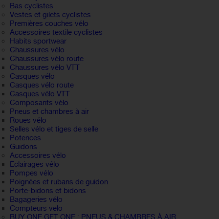
Bas cyclistes
Vestes et gilets cyclistes
Premières couches vélo
Accessoires textile cyclistes
Habits sportwear
Chaussures vélo
Chaussures vélo route
Chaussures vélo VTT
Casques vélo
Casques vélo route
Casques vélo VTT
Composants vélo
Pneus et chambres à air
Roues vélo
Selles vélo et tiges de selle
Potences
Guidons
Accessoires vélo
Eclairages vélo
Pompes vélo
Poignées et rubans de guidon
Porte-bidons et bidons
Bagageries vélo
Compteurs velo
BUY ONE GET ONE : PNEUS & CHAMBRES À AIR