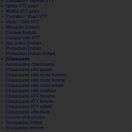
Casquette / Bonnet VTT
Gants VTT junior
Maillot VTT junior
Pantalon / Short VTT
Veste / Gilet VTT
Masques Enduro
Casque Enduro
Casque vélo VTT
Sac à dos Enduro
Protection Enduro
Protection Enduro Enfant
Chaussures
Accessoires chaussures
Chaussures vélo gravel
Chaussures vélo route homme
Chaussures vélo route femme
Chaussures vélo route enfant
Chaussures vélo triathlon
Chaussures VTT homme
Chaussures VTT femme
Chaussures VTT enfant
Chaussures vélo hiver
Couvre-chaussures
Socquettes Enfant
Socquettes femme