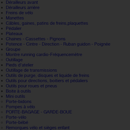
Dérailleurs avant
Dérailleurs arrière
Freins de vélo
Manettes
Câbles, gaines, patins de freins,plaquettes
Pédalier
Plateaux
Chaines - Cassettes - Pignons
Potence - Cintre - Direction - Ruban guidon - Poignée
Groupe
Montre running cardio-Fréquencemètre
Outillage
Pieds d'atelier
Outillage de transmissions
Outils de purge, disques et liquide de freins
Outils pour directions, boitiers et pédaliers
Outils pour roues et pneus
Boite à outils
Mini outils
Porte-bidons
Pompes à vélo
PORTE-BAGAGE - GARDE-BOUE
Porte-vélo
Porte-bébé
Remorques vélo et sièges enfant