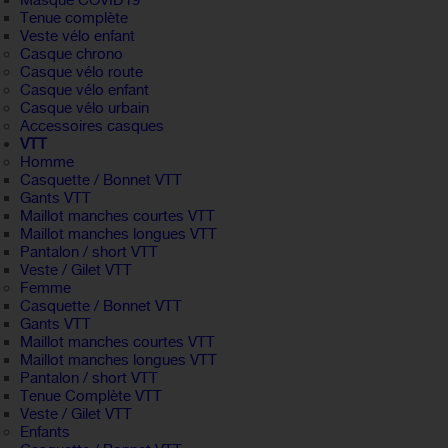
Masque COVID19
Tenue complète
Veste vélo enfant
Casque chrono
Casque vélo route
Casque vélo enfant
Casque vélo urbain
Accessoires casques
VTT
Homme
Casquette / Bonnet VTT
Gants VTT
Maillot manches courtes VTT
Maillot manches longues VTT
Pantalon / short VTT
Veste / Gilet VTT
Femme
Casquette / Bonnet VTT
Gants VTT
Maillot manches courtes VTT
Maillot manches longues VTT
Pantalon / short VTT
Tenue Complète VTT
Veste / Gilet VTT
Enfants