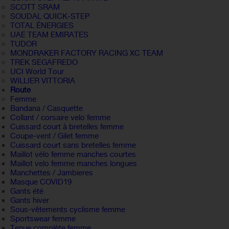
SCOTT SRAM
SOUDAL QUICK-STEP
TOTAL ÉNERGIES
UAE TEAM EMIRATES
TUDOR
MONDRAKER FACTORY RACING XC TEAM
TREK SEGAFREDO
UCI World Tour
WILLIER VITTORIA
Route
Femme
Bandana / Casquette
Collant / corsaire velo femme
Cuissard court à bretelles femme
Coupe-vent / Gilet femme
Cuissard court sans bretelles femme
Maillot vélo femme manches courtes
Maillot velo femme manches longues
Manchettes / Jambieres
Masque COVID19
Gants été
Gants hiver
Sous-vêtements cyclisme femme
Sportswear femme
Tenue complète femme