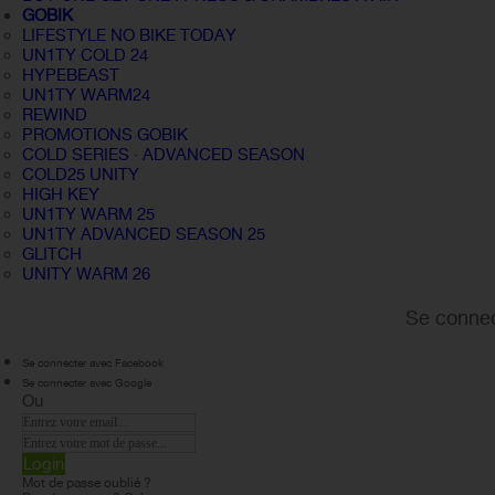
GOBIK
LIFESTYLE NO BIKE TODAY
UN1TY COLD 24
HYPEBEAST
UN1TY WARM24
REWIND
PROMOTIONS GOBIK
COLD SERIES · ADVANCED SEASON
COLD25 UNITY
HIGH KEY
UN1TY WARM 25
UN1TY ADVANCED SEASON 25
GLITCH
UNITY WARM 26
Se connec
Se connecter avec Facebook
Se connecter avec Google
Ou
Login
Mot de passe oublié ?