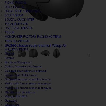
PICNIC POSTNL
Q36.5 Pinarello
QUICK-STEP ALPHA VINYL
SCOTT SRAM
SOUDAL QUICK-STEP
TOTAL ÉNERGIES
UAE TEAM EMIRATES
TUDOR
MONDRAKER FACTORY RACING XC TEAM
TREK SEGAFREDO
UCI World Tour
LAZER casque route triathlon Wasp Air
WILLIER VITTORIA
Route
Femme
Bandana / Casquette
Collant / corsaire velo femme
Cuissard court à bretelles femme
Coupe-vent / Gilet femme
Cuissard court sans bretelles femme
Maillot vélo femme manches courtes
Maillot velo femme manches longues
Manchettes / Jambieres
Masque COVID19
Gants été
Gants hiver