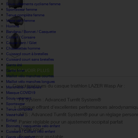
Sous-vêtements cyclisme femme
Sportswear femme
Tenue complète femme
Veste vélo femme
Homme
Bandana / Bonnet / Casquette
Collant / Corsaire
Coupe-vent / Gilet
Chaussettes homme
Cuissard court à bretelles
Cuissard court sans bretelles
Gants été
EN SAVOIR PLUS
Gants hiver
Maillot vélo manches courtes
Maillot vélo manches longues
Caractéristiques du casque triathlon LAZER Wasp Air :
Manchette / Jambiere
Masque COVID19
Sous-vetement
Fit System : Advanced Turnfit System®
Sportswear
Casque offrant d'excellentes performances aérodynamiq
Tenue complète
ATS : Advanced Turnfit System® pour un réglage personn
Veste hiver
Enfant
Panier réglable pour un ajustement occipital parfait
Bonnets / casquettes velo enfant
Profilé court
Cuissard / Collant vélo enfant
Écran miroir ajustable
Gants vélo enfant