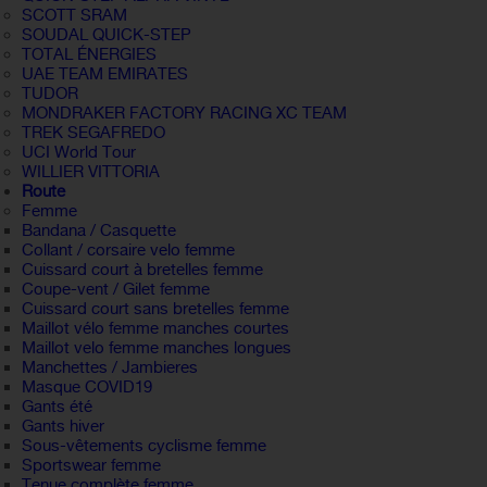
SCOTT SRAM
SOUDAL QUICK-STEP
TOTAL ÉNERGIES
UAE TEAM EMIRATES
TUDOR
MONDRAKER FACTORY RACING XC TEAM
TREK SEGAFREDO
UCI World Tour
WILLIER VITTORIA
Route
Femme
Bandana / Casquette
Collant / corsaire velo femme
Cuissard court à bretelles femme
Coupe-vent / Gilet femme
Cuissard court sans bretelles femme
Maillot vélo femme manches courtes
Maillot velo femme manches longues
Manchettes / Jambieres
Masque COVID19
Gants été
Gants hiver
Sous-vêtements cyclisme femme
Sportswear femme
Tenue complète femme