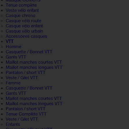
Masque COVID19
Tenue complète
Veste vélo enfant
Casque chrono
Casque vélo route
Casque vélo enfant
Casque vélo urbain
Accessoires casques
VTT
Homme
Casquette / Bonnet VTT
Gants VTT
Maillot manches courtes VTT
Maillot manches longues VTT
Pantalon / short VTT
Veste / Gilet VTT
Femme
Casquette / Bonnet VTT
Gants VTT
Maillot manches courtes VTT
Maillot manches longues VTT
Pantalon / short VTT
Tenue Complète VTT
Veste / Gilet VTT
Enfants