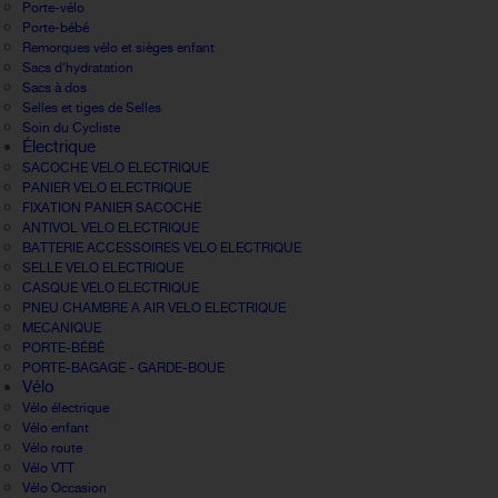
Porte-vélo
Porte-bébé
Remorques vélo et sièges enfant
Sacs d'hydratation
Sacs à dos
Selles et tiges de Selles
Soin du Cycliste
Électrique
SACOCHE VELO ELECTRIQUE
PANIER VELO ELECTRIQUE
FIXATION PANIER SACOCHE
ANTIVOL VELO ELECTRIQUE
BATTERIE ACCESSOIRES VELO ELECTRIQUE
SELLE VELO ELECTRIQUE
CASQUE VELO ELECTRIQUE
PNEU CHAMBRE A AIR VELO ELECTRIQUE
MECANIQUE
PORTE-BÉBÉ
PORTE-BAGAGE - GARDE-BOUE
Vélo
Vélo électrique
Vélo enfant
Vélo route
Vélo VTT
Vélo Occasion