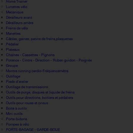
Home Trainer
Lunettes vélo
Mecanique
Dérailleurs avant
Dérailleurs arrière
Freins de vélo
Manettes
Câbles, gaines, patins de freins,plaquettes
Pédalier
Plateaux
Chaines - Cassettes - Pignons
Potence - Cintre - Direction - Ruban guidon - Poignée
Groupe
Montre running cardio-Fréquencemètre
Outillage
Pieds d'atelier
Outillage de transmissions
Outils de purge, disques et liquide de freins
Outils pour directions, boitiers et pédaliers
Outils pour roues et pneus
Boite à outils
Mini outils
Porte-bidons
Pompes à vélo
PORTE-BAGAGE - GARDE-BOUE