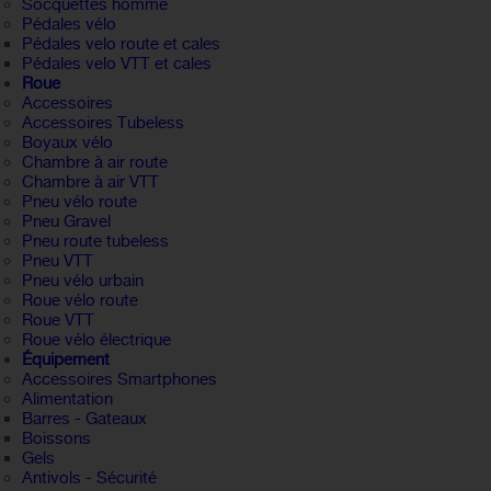
Socquettes homme
Pédales vélo
Pédales velo route et cales
Pédales velo VTT et cales
Roue
Accessoires
Accessoires Tubeless
Boyaux vélo
Chambre à air route
Chambre à air VTT
Pneu vélo route
Pneu Gravel
Pneu route tubeless
Pneu VTT
Pneu vélo urbain
Roue vélo route
Roue VTT
Roue vélo électrique
Équipement
Accessoires Smartphones
Alimentation
Barres - Gateaux
Boissons
Gels
Antivols - Sécurité