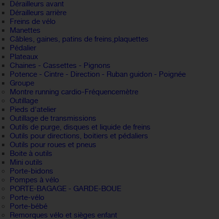
Dérailleurs avant
Dérailleurs arrière
Freins de vélo
Manettes
Câbles, gaines, patins de freins,plaquettes
Pédalier
Plateaux
Chaines - Cassettes - Pignons
Potence - Cintre - Direction - Ruban guidon - Poignée
Groupe
Montre running cardio-Fréquencemètre
Outillage
Pieds d'atelier
Outillage de transmissions
Outils de purge, disques et liquide de freins
Outils pour directions, boitiers et pédaliers
Outils pour roues et pneus
Boite à outils
Mini outils
Porte-bidons
Pompes à vélo
PORTE-BAGAGE - GARDE-BOUE
Porte-vélo
Porte-bébé
Remorques vélo et sièges enfant