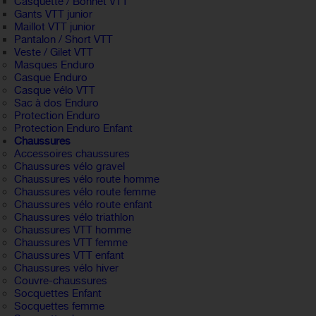
Casquette / Bonnet VTT
Gants VTT junior
Maillot VTT junior
Pantalon / Short VTT
Veste / Gilet VTT
Masques Enduro
Casque Enduro
Casque vélo VTT
Sac à dos Enduro
Protection Enduro
Protection Enduro Enfant
Chaussures
Accessoires chaussures
Chaussures vélo gravel
Chaussures vélo route homme
Chaussures vélo route femme
Chaussures vélo route enfant
Chaussures vélo triathlon
Chaussures VTT homme
Chaussures VTT femme
Chaussures VTT enfant
Chaussures vélo hiver
Couvre-chaussures
Socquettes Enfant
Socquettes femme