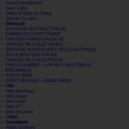
Sacs d'hydratation
Sacs à dos
Selles et tiges de Selles
Soin du Cycliste
Électrique
SACOCHE VELO ELECTRIQUE
PANIER VELO ELECTRIQUE
FIXATION PANIER SACOCHE
ANTIVOL VELO ELECTRIQUE
BATTERIE ACCESSOIRES VELO ELECTRIQUE
SELLE VELO ELECTRIQUE
CASQUE VELO ELECTRIQUE
PNEU CHAMBRE A AIR VELO ELECTRIQUE
MECANIQUE
PORTE-BÉBÉ
PORTE-BAGAGE - GARDE-BOUE
Vélo
Vélo électrique
Vélo enfant
Vélo route
Vélo VTT
Vélo Occasion
Outlet
Specialized
Hauts cyclistes