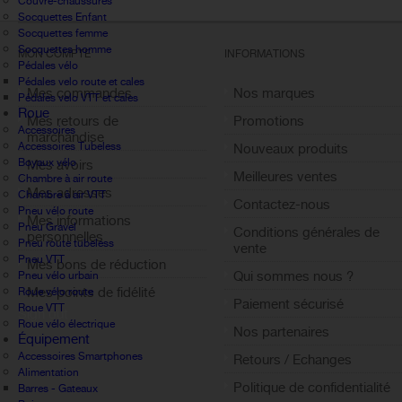
Couvre-chaussures
Socquettes Enfant
Socquettes femme
Socquettes homme
MON COMPTE
INFORMATIONS
Pédales vélo
Pédales velo route et cales
Mes commandes
Nos marques
Pédales velo VTT et cales
Roue
Mes retours de
Promotions
Accessoires
marchandise
Accessoires Tubeless
Nouveaux produits
Boyaux vélo
Mes avoirs
Meilleures ventes
Chambre à air route
Mes adresses
Chambre à air VTT
Contactez-nous
Pneu vélo route
Mes informations
Pneu Gravel
Conditions générales de
personnelles
Pneu route tubeless
vente
Pneu VTT
Mes bons de réduction
Qui sommes nous ?
Pneu vélo urbain
Mes points de fidélité
Roue vélo route
Paiement sécurisé
Roue VTT
Sign out
Roue vélo électrique
Nos partenaires
Équipement
Accessoires Smartphones
Retours / Echanges
Alimentation
Politique de confidentialité
Barres - Gateaux