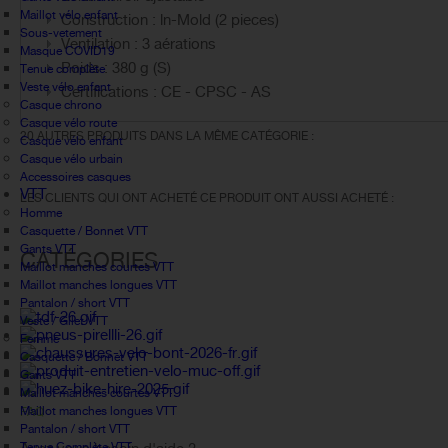
Maillot vélo enfant
Construction : ln-Mold (2 pieces)
Sous-vetement
Ventilation : 3 aérations
Masque COVID19
Poids : 380 g (S)
Tenue complète
Veste vélo enfant
Certifications : CE - CPSC - AS
Casque chrono
Casque vélo route
20 AUTRES PRODUITS DANS LA MÊME CATÉGORIE :
Casque vélo enfant
Casque vélo urbain
Accessoires casques
VTT
LES CLIENTS QUI ONT ACHETÉ CE PRODUIT ONT AUSSI ACHETÉ :
Homme
Casquette / Bonnet VTT
Gants VTT
CATÉGORIES
Maillot manches courtes VTT
Maillot manches longues VTT
Pantalon / short VTT
Veste / Gilet VTT
Femme
Casquette / Bonnet VTT
Gants VTT
Maillot manches courtes VTT
Maillot manches longues VTT
FAQ
Pantalon / short VTT
Tenue Complète VTT