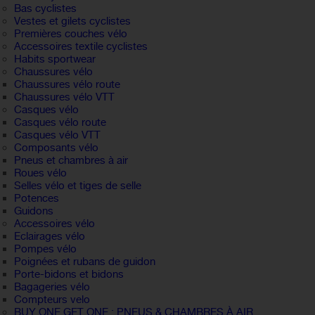
Bas cyclistes
Vestes et gilets cyclistes
Premières couches vélo
Accessoires textile cyclistes
Habits sportwear
Chaussures vélo
Chaussures vélo route
Chaussures vélo VTT
Casques vélo
Casques vélo route
Casques vélo VTT
Composants vélo
Pneus et chambres à air
Roues vélo
Selles vélo et tiges de selle
Potences
Guidons
Accessoires vélo
Eclairages vélo
Pompes vélo
Poignées et rubans de guidon
Porte-bidons et bidons
Bagageries vélo
Compteurs velo
BUY ONE GET ONE : PNEUS & CHAMBRES À AIR