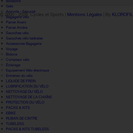
Boissons
Gels
Antivols - Sécurité
© 2005 -
2026 Cycles et Sports |
Mentions Légales
| By
KLOROFI
Bagagerie vélo
Panier Avant
Panier Arrière
Sacoches vélo
Sacoches vélo latérales
Accessoires Bagagerie
Voyage
Bidons
Compteur vélo
Éclairage
Equipement Vélo électrique
Entretien du vélo
LIQUIDE DE FREIN
LUBRIFICATION DU VÉLO
NETTOYAGE DU VÉLO
NETTOYAGE DE LA CHAÎNE
PROTECTION DU VÉLO
PACKS & KITS
EBIKE
RUBAN DE CINTRE
TUBELESS
PACKS & KITS TUBELESS