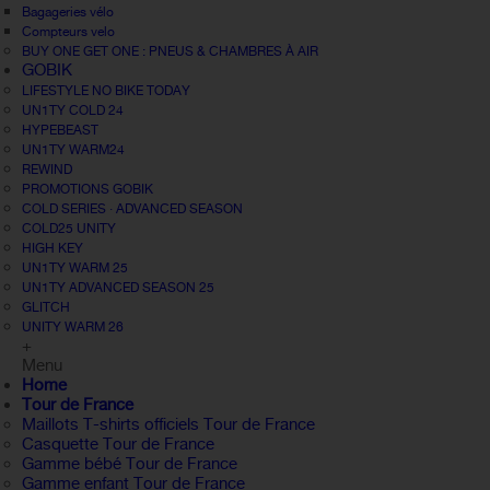
Bagageries vélo
Compteurs velo
BUY ONE GET ONE : PNEUS & CHAMBRES À AIR
GOBIK
LIFESTYLE NO BIKE TODAY
UN1TY COLD 24
HYPEBEAST
UN1TY WARM24
REWIND
PROMOTIONS GOBIK
COLD SERIES · ADVANCED SEASON
COLD25 UNITY
HIGH KEY
UN1TY WARM 25
UN1TY ADVANCED SEASON 25
GLITCH
UNITY WARM 26
+
Menu
Home
Tour de France
Maillots T-shirts officiels Tour de France
Casquette Tour de France
Gamme bébé Tour de France
Gamme enfant Tour de France