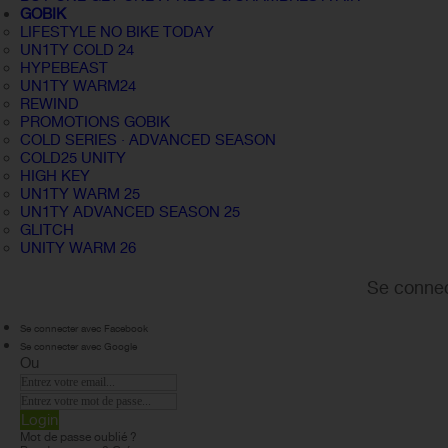
GOBIK
LIFESTYLE NO BIKE TODAY
UN1TY COLD 24
HYPEBEAST
UN1TY WARM24
REWIND
PROMOTIONS GOBIK
COLD SERIES · ADVANCED SEASON
COLD25 UNITY
HIGH KEY
UN1TY WARM 25
UN1TY ADVANCED SEASON 25
GLITCH
UNITY WARM 26
Se connec
Se connecter avec Facebook
Se connecter avec Google
Ou
Login
Mot de passe oublié ?