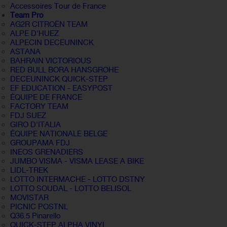
Accessoires Tour de France
Team Pro
AG2R CITROËN TEAM
ALPE D'HUEZ
ALPECIN DECEUNINCK
ASTANA
BAHRAIN VICTORIOUS
RED BULL BORA HANSGROHE
DECEUNINCK QUICK-STEP
EF EDUCATION - EASYPOST
ÉQUIPE DE FRANCE
FACTORY TEAM
FDJ SUEZ
GIRO D'ITALIA
ÉQUIPE NATIONALE BELGE
GROUPAMA FDJ
INEOS GRENADIERS
JUMBO VISMA - VISMA LEASE A BIKE
LIDL-TREK
LOTTO INTERMACHE - LOTTO DSTNY
LOTTO SOUDAL - LOTTO BELISOL
MOVISTAR
PICNIC POSTNL
Q36.5 Pinarello
QUICK-STEP ALPHA VINYL