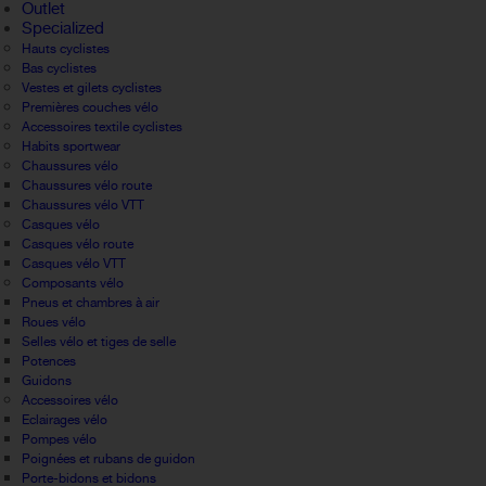
Outlet
Specialized
Hauts cyclistes
Bas cyclistes
Vestes et gilets cyclistes
Premières couches vélo
Accessoires textile cyclistes
Habits sportwear
Chaussures vélo
Chaussures vélo route
Chaussures vélo VTT
Casques vélo
Casques vélo route
Casques vélo VTT
Composants vélo
Pneus et chambres à air
Roues vélo
Selles vélo et tiges de selle
Potences
Guidons
Accessoires vélo
Eclairages vélo
Pompes vélo
Poignées et rubans de guidon
Porte-bidons et bidons