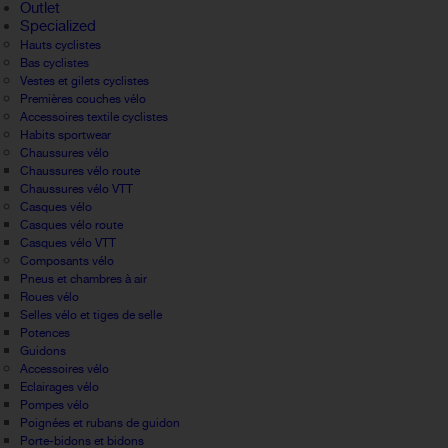
Outlet
Specialized
Hauts cyclistes
Bas cyclistes
Vestes et gilets cyclistes
Premières couches vélo
Accessoires textile cyclistes
Habits sportwear
Chaussures vélo
Chaussures vélo route
Chaussures vélo VTT
Casques vélo
Casques vélo route
Casques vélo VTT
Composants vélo
Pneus et chambres à air
Roues vélo
Selles vélo et tiges de selle
Potences
Guidons
Accessoires vélo
Eclairages vélo
Pompes vélo
Poignées et rubans de guidon
Porte-bidons et bidons