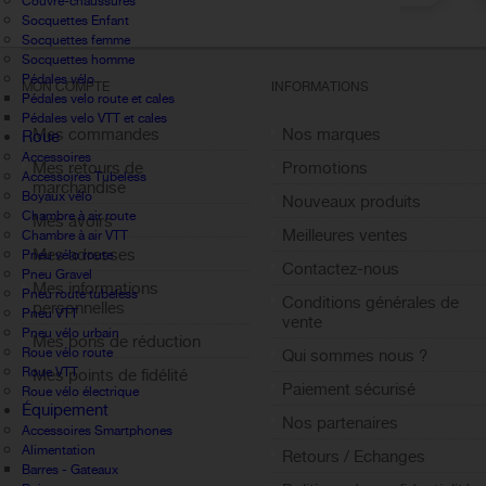
Couvre-chaussures
Socquettes Enfant
Socquettes femme
Socquettes homme
Pédales vélo
MON COMPTE
INFORMATIONS
Pédales velo route et cales
Pédales velo VTT et cales
Mes commandes
Nos marques
Roue
Accessoires
Mes retours de
Promotions
Accessoires Tubeless
marchandise
Boyaux vélo
Nouveaux produits
Chambre à air route
Mes avoirs
Meilleures ventes
Chambre à air VTT
Mes adresses
Pneu vélo route
Contactez-nous
Pneu Gravel
Mes informations
Pneu route tubeless
Conditions générales de
personnelles
Pneu VTT
vente
Pneu vélo urbain
Mes bons de réduction
Roue vélo route
Qui sommes nous ?
Roue VTT
Mes points de fidélité
Paiement sécurisé
Roue vélo électrique
Sign out
Équipement
Nos partenaires
Accessoires Smartphones
Alimentation
Retours / Echanges
Barres - Gateaux