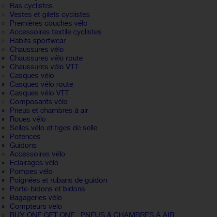
Bas cyclistes
Vestes et gilets cyclistes
Premières couches vélo
Accessoires textile cyclistes
Habits sportwear
Chaussures vélo
Chaussures vélo route
Chaussures vélo VTT
Casques vélo
Casques vélo route
Casques vélo VTT
Composants vélo
Pneus et chambres à air
Roues vélo
Selles vélo et tiges de selle
Potences
Guidons
Accessoires vélo
Eclairages vélo
Pompes vélo
Poignées et rubans de guidon
Porte-bidons et bidons
Bagageries vélo
Compteurs velo
BUY ONE GET ONE : PNEUS & CHAMBRES À AIR