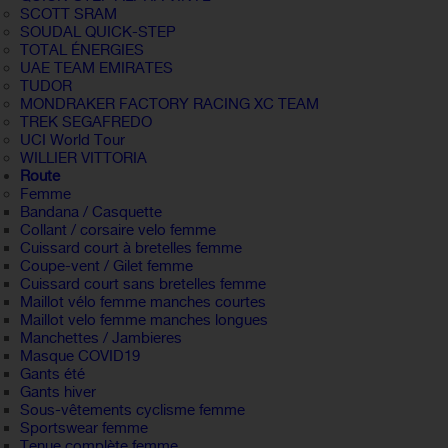
SCOTT SRAM
SOUDAL QUICK-STEP
TOTAL ÉNERGIES
UAE TEAM EMIRATES
TUDOR
MONDRAKER FACTORY RACING XC TEAM
TREK SEGAFREDO
UCI World Tour
WILLIER VITTORIA
Route
Femme
Bandana / Casquette
Collant / corsaire velo femme
Cuissard court à bretelles femme
Coupe-vent / Gilet femme
Cuissard court sans bretelles femme
Maillot vélo femme manches courtes
Maillot velo femme manches longues
Manchettes / Jambieres
Masque COVID19
Gants été
Gants hiver
Sous-vêtements cyclisme femme
Sportswear femme
Tenue complète femme