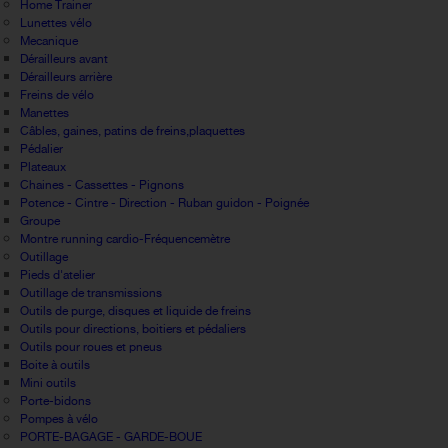
Home Trainer
Lunettes vélo
Mecanique
Dérailleurs avant
Dérailleurs arrière
Freins de vélo
Manettes
Câbles, gaines, patins de freins,plaquettes
Pédalier
Plateaux
Chaines - Cassettes - Pignons
Potence - Cintre - Direction - Ruban guidon - Poignée
Groupe
Montre running cardio-Fréquencemètre
Outillage
Pieds d'atelier
Outillage de transmissions
Outils de purge, disques et liquide de freins
Outils pour directions, boitiers et pédaliers
Outils pour roues et pneus
Boite à outils
Mini outils
Porte-bidons
Pompes à vélo
PORTE-BAGAGE - GARDE-BOUE