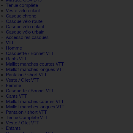
Masque COVID19
Tenue complète
Veste vélo enfant
Casque chrono
Casque vélo route
Casque vélo enfant
Casque vélo urbain
Accessoires casques
VTT
Homme
Casquette / Bonnet VTT
Gants VTT
Maillot manches courtes VTT
Maillot manches longues VTT
Pantalon / short VTT
Veste / Gilet VTT
Femme
Casquette / Bonnet VTT
Gants VTT
Maillot manches courtes VTT
Maillot manches longues VTT
Pantalon / short VTT
Tenue Complète VTT
Veste / Gilet VTT
Enfants