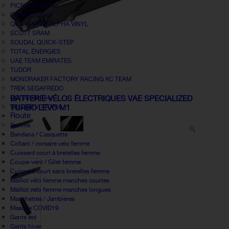
PICNIC POSTNL
Q36.5 Pinarello
QUICK-STEP ALPHA VINYL
SCOTT SRAM
SOUDAL QUICK-STEP
TOTAL ÉNERGIES
UAE TEAM EMIRATES
TUDOR
MONDRAKER FACTORY RACING XC TEAM
TREK SEGAFREDO
UCI World Tour
BATTERIE VÉLOS ÉLECTRIQUES VAE SPECIALIZED
WILLIER VITTORIA
TURBO LEVO M1
Route
Femme
Bandana / Casquette
Collant / corsaire velo femme
Cuissard court à bretelles femme
Coupe-vent / Gilet femme
Cuissard court sans bretelles femme
Maillot vélo femme manches courtes
Maillot velo femme manches longues
Manchettes / Jambieres
Masque COVID19
Gants été
Gants hiver