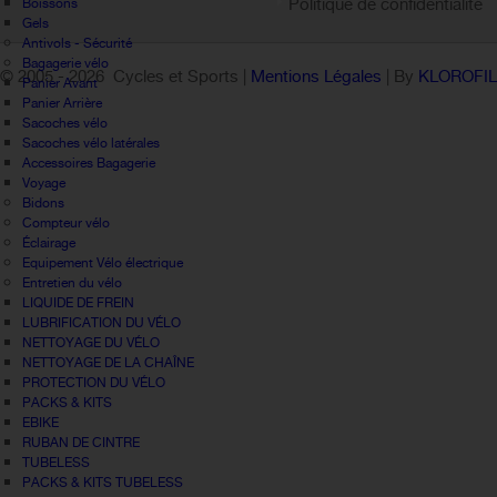
Politique de confidentialité
Boissons
Gels
Antivols - Sécurité
Bagagerie vélo
© 2005 -
2026 Cycles et Sports |
Mentions Légales
| By
KLOROFI
Panier Avant
Panier Arrière
Sacoches vélo
Sacoches vélo latérales
Accessoires Bagagerie
Voyage
Bidons
Compteur vélo
Éclairage
Equipement Vélo électrique
Entretien du vélo
LIQUIDE DE FREIN
LUBRIFICATION DU VÉLO
NETTOYAGE DU VÉLO
NETTOYAGE DE LA CHAÎNE
PROTECTION DU VÉLO
PACKS & KITS
EBIKE
RUBAN DE CINTRE
TUBELESS
PACKS & KITS TUBELESS