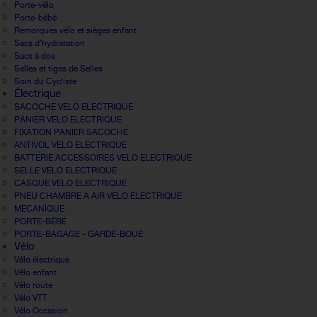
Porte-vélo
Porte-bébé
Remorques vélo et sièges enfant
Sacs d'hydratation
Sacs à dos
Selles et tiges de Selles
Soin du Cycliste
Électrique
SACOCHE VELO ELECTRIQUE
PANIER VELO ELECTRIQUE
FIXATION PANIER SACOCHE
ANTIVOL VELO ELECTRIQUE
BATTERIE ACCESSOIRES VELO ELECTRIQUE
SELLE VELO ELECTRIQUE
CASQUE VELO ELECTRIQUE
PNEU CHAMBRE A AIR VELO ELECTRIQUE
MECANIQUE
PORTE-BÉBÉ
PORTE-BAGAGE - GARDE-BOUE
Vélo
Vélo électrique
Vélo enfant
Vélo route
Vélo VTT
Vélo Occasion