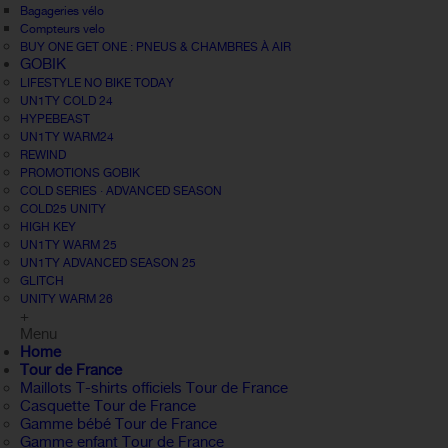
Bagageries vélo
Compteurs velo
BUY ONE GET ONE : PNEUS & CHAMBRES À AIR
GOBIK
LIFESTYLE NO BIKE TODAY
UN1TY COLD 24
HYPEBEAST
UN1TY WARM24
REWIND
PROMOTIONS GOBIK
COLD SERIES · ADVANCED SEASON
COLD25 UNITY
HIGH KEY
UN1TY WARM 25
UN1TY ADVANCED SEASON 25
GLITCH
UNITY WARM 26
+
Menu
Home
Tour de France
Maillots T-shirts officiels Tour de France
Casquette Tour de France
Gamme bébé Tour de France
Gamme enfant Tour de France