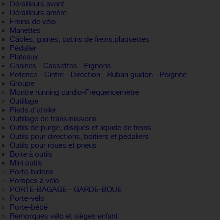
Dérailleurs avant
Dérailleurs arrière
Freins de vélo
Manettes
Câbles, gaines, patins de freins,plaquettes
Pédalier
Plateaux
Chaines - Cassettes - Pignons
Potence - Cintre - Direction - Ruban guidon - Poignée
Groupe
Montre running cardio-Fréquencemètre
Outillage
Pieds d'atelier
Outillage de transmissions
Outils de purge, disques et liquide de freins
Outils pour directions, boitiers et pédaliers
Outils pour roues et pneus
Boite à outils
Mini outils
Porte-bidons
Pompes à vélo
PORTE-BAGAGE - GARDE-BOUE
Porte-vélo
Porte-bébé
Remorques vélo et sièges enfant