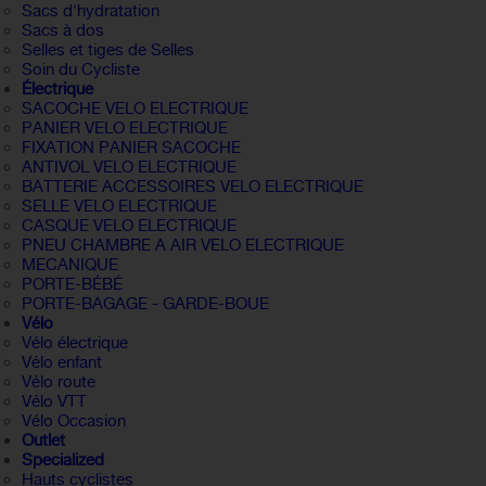
Sacs d'hydratation
Sacs à dos
Selles et tiges de Selles
Soin du Cycliste
Électrique
SACOCHE VELO ELECTRIQUE
PANIER VELO ELECTRIQUE
FIXATION PANIER SACOCHE
ANTIVOL VELO ELECTRIQUE
BATTERIE ACCESSOIRES VELO ELECTRIQUE
SELLE VELO ELECTRIQUE
CASQUE VELO ELECTRIQUE
PNEU CHAMBRE A AIR VELO ELECTRIQUE
MECANIQUE
PORTE-BÉBÉ
PORTE-BAGAGE - GARDE-BOUE
Vélo
Vélo électrique
Vélo enfant
Vélo route
Vélo VTT
Vélo Occasion
Outlet
Specialized
Hauts cyclistes