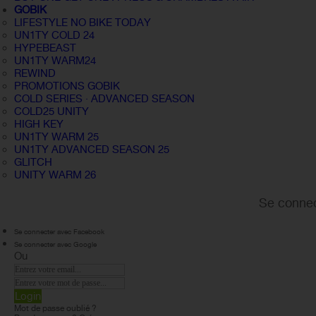
GOBIK
LIFESTYLE NO BIKE TODAY
UN1TY COLD 24
HYPEBEAST
UN1TY WARM24
REWIND
PROMOTIONS GOBIK
COLD SERIES · ADVANCED SEASON
COLD25 UNITY
HIGH KEY
UN1TY WARM 25
UN1TY ADVANCED SEASON 25
GLITCH
UNITY WARM 26
Se connec
Se connecter avec Facebook
Se connecter avec Google
Ou
Login
Mot de passe oublié ?