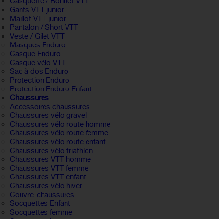
Casquette / Bonnet VTT
Gants VTT junior
Maillot VTT junior
Pantalon / Short VTT
Veste / Gilet VTT
Masques Enduro
Casque Enduro
Casque vélo VTT
Sac à dos Enduro
Protection Enduro
Protection Enduro Enfant
Chaussures
Accessoires chaussures
Chaussures vélo gravel
Chaussures vélo route homme
Chaussures vélo route femme
Chaussures vélo route enfant
Chaussures vélo triathlon
Chaussures VTT homme
Chaussures VTT femme
Chaussures VTT enfant
Chaussures vélo hiver
Couvre-chaussures
Socquettes Enfant
Socquettes femme