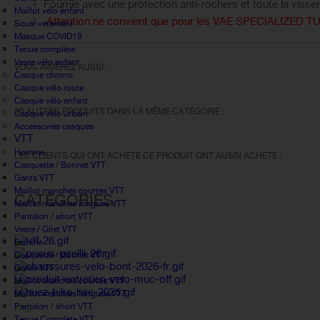
Fournie avec une protection anti-rochers et toute la visse
Maillot vélo enfant
Attention ne convient que pour les VAE SPECIALIZED 
Sous-vetement
Masque COVID19
Tenue complète
Veste vélo enfant
VOUS AIMEREZ AUSSI :
Casque chrono
Casque vélo route
Casque vélo enfant
30 AUTRES PRODUITS DANS LA MÊME CATÉGORIE :
Casque vélo urbain
Accessoires casques
VTT
Homme
LES CLIENTS QUI ONT ACHETÉ CE PRODUIT ONT AUSSI ACHETÉ :
Casquette / Bonnet VTT
Gants VTT
Maillot manches courtes VTT
CATÉGORIES
Maillot manches longues VTT
Pantalon / short VTT
Veste / Gilet VTT
Femme
Casquette / Bonnet VTT
Gants VTT
Maillot manches courtes VTT
Maillot manches longues VTT
Pantalon / short VTT
FAQ
Tenue Complète VTT