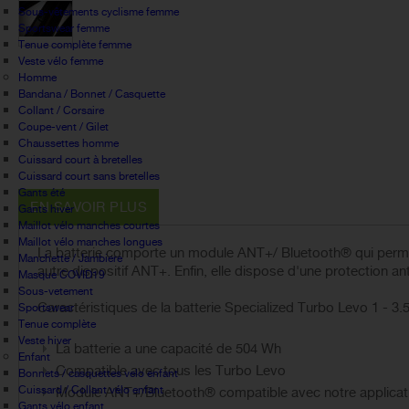
Sous-vêtements cyclisme femme
Sportswear femme
Tenue complète femme
Veste vélo femme
Homme
Bandana / Bonnet / Casquette
Collant / Corsaire
Coupe-vent / Gilet
Chaussettes homme
Cuissard court à bretelles
Cuissard court sans bretelles
Gants été
EN SAVOIR PLUS
Gants hiver
Maillot vélo manches courtes
Maillot vélo manches longues
La batterie comporte un module ANT+/ Bluetooth® qui permet 
Manchette / Jambiere
autre dispositif ANT+. Enfin, elle dispose d'une protection ant
Masque COVID19
Sous-vetement
Caractéristiques de la batterie Specialized Turbo Levo 1 - 3.
Sportswear
Tenue complète
Veste hiver
La batterie a une capacité de 504 Wh
Enfant
Compatible avec tous les Turbo Levo
Bonnets / casquettes velo enfant
Cuissard / Collant vélo enfant
Module ANT+/Bluetooth® compatible avec notre applicatio
Gants vélo enfant