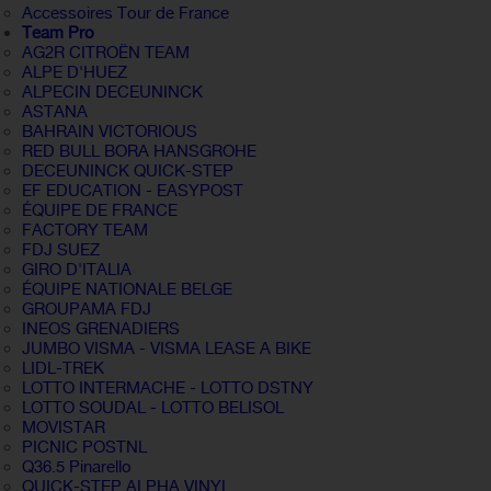
Accessoires Tour de France
Team Pro
AG2R CITROËN TEAM
ALPE D'HUEZ
ALPECIN DECEUNINCK
ASTANA
BAHRAIN VICTORIOUS
RED BULL BORA HANSGROHE
DECEUNINCK QUICK-STEP
EF EDUCATION - EASYPOST
ÉQUIPE DE FRANCE
FACTORY TEAM
FDJ SUEZ
GIRO D'ITALIA
ÉQUIPE NATIONALE BELGE
GROUPAMA FDJ
INEOS GRENADIERS
JUMBO VISMA - VISMA LEASE A BIKE
LIDL-TREK
LOTTO INTERMACHE - LOTTO DSTNY
LOTTO SOUDAL - LOTTO BELISOL
MOVISTAR
PICNIC POSTNL
Q36.5 Pinarello
QUICK-STEP ALPHA VINYL