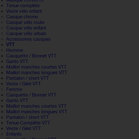
Masque COVID19
Tenue complète
Veste vélo enfant
Casque chrono
Casque vélo route
Casque vélo enfant
Casque vélo urbain
Accessoires casques
VTT
Homme
Casquette / Bonnet VTT
Gants VTT
Maillot manches courtes VTT
Maillot manches longues VTT
Pantalon / short VTT
Veste / Gilet VTT
Femme
Casquette / Bonnet VTT
Gants VTT
Maillot manches courtes VTT
Maillot manches longues VTT
Pantalon / short VTT
Tenue Complète VTT
Veste / Gilet VTT
Enfants