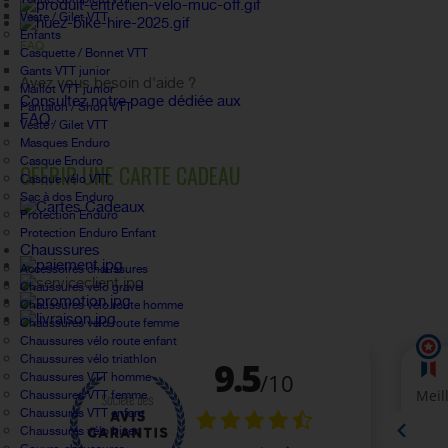
Veste / Gilet VTT
Enfants
FAQ
Casquette / Bonnet VTT
Gants VTT junior
Avez vous besoin d'aide ?
Maillot VTT junior
Consultez notre page dédiée aux
Pantalon / Short VTT
FAQ.
Veste / Gilet VTT
Masques Enduro
Casque Enduro
OFFRIR UNE CARTE CADEAU
Casque vélo VTT
Sac à dos Enduro
Protection Enduro
Protection Enduro Enfant
Chaussures
Accessoires chaussures
Chaussures vélo gravel
Chaussures vélo route homme
Chaussures vélo route femme
Chaussures vélo route enfant
Chaussures vélo triathlon
Chaussures VTT homme
Chaussures VTT femme
Chaussures VTT enfant
Chaussures vélo hiver