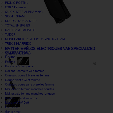
PICNIC POSTNL
Q36.5 Pinarello
QUICK-STEP ALPHA VINYL
SCOTT SRAM
SOUDAL QUICK-STEP
TOTAL ÉNERGIES
UAE TEAM EMIRATES
TUDOR
MONDRAKER FACTORY RACING XC TEAM
TREK SEGAFREDO
UCI World Tour
BATTERIE VÉLOS ÉLECTRIQUES VAE SPECIALIZED
WILLIER VITTORIA
VADO / COMO
Route
Femme
Bandana / Casquette
Collant / corsaire velo femme
Cuissard court à bretelles femme
Coupe-vent / Gilet femme
Cuissard court sans bretelles femme
Maillot vélo femme manches courtes
Maillot velo femme manches longues
Manchettes / Jambieres
Masque COVID19
Gants été
Gants hiver