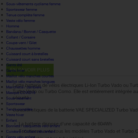
Sous-vêtements cyclisme femme
Sportswear femme
Tenue complète femme
Veste vélo femme
Homme
Bandana / Bonnet / Casquette
Collant / Corsaire
Coupe-vent / Gilet
Chaussettes homme
Cuissard court à bretelles
Cuissard court sans bretelles
Gants été
EN SAVOIR PLUS
Gants hiver
Maillot vélo manches courtes
Maillot vélo manches longues
Cette batterie de vélos électriques Li-Ion Turbo Vado ou T
Manchette / Jambiere
Turbo Vado ou Turbo Como. Elle est entièrement intégrée au c
Masque COVID19
sécurité.
Sous-vetement
Sportswear
Tenue complète
Caractéristiques de la batterie VAE SPECIALIZED Turbo Va
Veste hiver
Enfant
La batterie dispose d'une capacité de 604Wh
Bonnets / casquettes velo enfant
Fonctionne avec tous les modèles Turbo Vado et Turbo
Cuissard / Collant vélo enfant
Gants vélo enfant