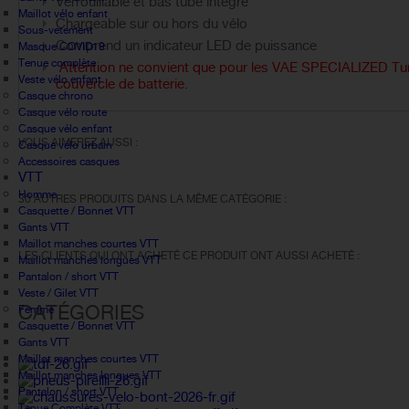
Verrouillable et bas tube intégré
Maillot vélo enfant
Chargeable sur ou hors du vélo
Sous-vetement
Comprend un indicateur LED de puissance
Masque COVID19
Tenue complète
Attention ne convient que pour les VAE SPECIALIZED T
Veste vélo enfant
couvercle de batterie.
Casque chrono
Casque vélo route
Casque vélo enfant
VOUS AIMEREZ AUSSI :
Casque vélo urbain
Accessoires casques
VTT
Homme
30 AUTRES PRODUITS DANS LA MÊME CATÉGORIE :
Casquette / Bonnet VTT
Gants VTT
Maillot manches courtes VTT
LES CLIENTS QUI ONT ACHETÉ CE PRODUIT ONT AUSSI ACHETÉ :
Maillot manches longues VTT
Pantalon / short VTT
Veste / Gilet VTT
CATÉGORIES
Femme
Casquette / Bonnet VTT
Gants VTT
Maillot manches courtes VTT
Maillot manches longues VTT
Pantalon / short VTT
Tenue Complète VTT