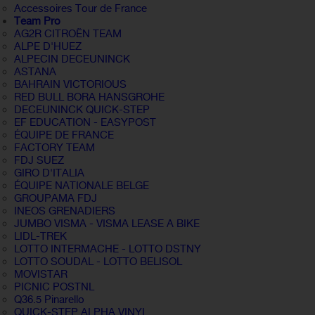
Accessoires Tour de France
Team Pro
AG2R CITROËN TEAM
ALPE D'HUEZ
ALPECIN DECEUNINCK
ASTANA
BAHRAIN VICTORIOUS
RED BULL BORA HANSGROHE
DECEUNINCK QUICK-STEP
EF EDUCATION - EASYPOST
ÉQUIPE DE FRANCE
FACTORY TEAM
FDJ SUEZ
GIRO D'ITALIA
ÉQUIPE NATIONALE BELGE
GROUPAMA FDJ
INEOS GRENADIERS
JUMBO VISMA - VISMA LEASE A BIKE
LIDL-TREK
LOTTO INTERMACHE - LOTTO DSTNY
LOTTO SOUDAL - LOTTO BELISOL
MOVISTAR
PICNIC POSTNL
Q36.5 Pinarello
QUICK-STEP ALPHA VINYL