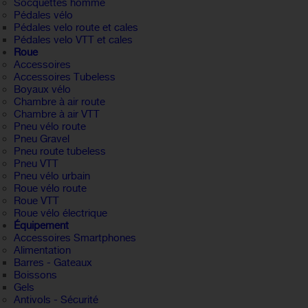
Socquettes homme
Pédales vélo
Pédales velo route et cales
Pédales velo VTT et cales
Roue
Accessoires
Accessoires Tubeless
Boyaux vélo
Chambre à air route
Chambre à air VTT
Pneu vélo route
Pneu Gravel
Pneu route tubeless
Pneu VTT
Pneu vélo urbain
Roue vélo route
Roue VTT
Roue vélo électrique
Équipement
Accessoires Smartphones
Alimentation
Barres - Gateaux
Boissons
Gels
Antivols - Sécurité