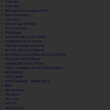
Porte-vélo
Porte-bébé
Remorques vélo et sièges enfant
Sacs d'hydratation
Sacs à dos
Selles et tiges de Selles
Soin du Cycliste
Électrique
SACOCHE VELO ELECTRIQUE
PANIER VELO ELECTRIQUE
FIXATION PANIER SACOCHE
ANTIVOL VELO ELECTRIQUE
BATTERIE ACCESSOIRES VELO ELECTRIQUE
SELLE VELO ELECTRIQUE
CASQUE VELO ELECTRIQUE
PNEU CHAMBRE A AIR VELO ELECTRIQUE
MECANIQUE
PORTE-BÉBÉ
PORTE-BAGAGE - GARDE-BOUE
Vélo
Vélo électrique
Vélo enfant
Vélo route
Vélo VTT
Vélo Occasion