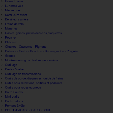
Home Trainer
Lunettes vélo
Mecanique
Dérailleurs avant
Dérailleurs arrière
Freins de vélo
Manettes
Câbles, gaines, patins de freins,plaquettes
Pédalier
Plateaux
Chaines - Cassettes - Pignons
Potence - Cintre - Direction - Ruban guidon - Poignée
Groupe
Montre running cardio-Fréquencemètre
Outillage
Pieds d'atelier
Outillage de transmissions
Outils de purge, disques et liquide de freins
Outils pour directions, boitiers et pédaliers
Outils pour roues et pneus
Boite à outils
Mini outils
Porte-bidons
Pompes à vélo
PORTE-BAGAGE - GARDE-BOUE