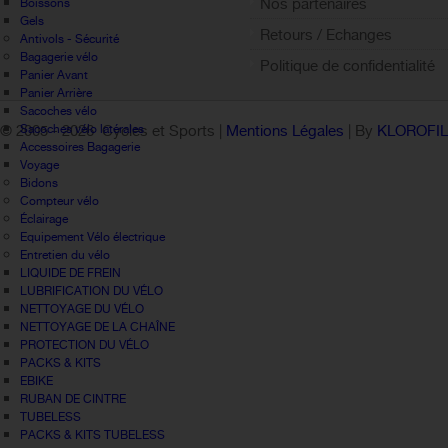
Nos partenaires
Boissons
Gels
Retours / Echanges
Antivols - Sécurité
Bagagerie vélo
Politique de confidentialité
Panier Avant
Panier Arrière
Sacoches vélo
Sacoches vélo latérales
© 2005 -
2026 Cycles et Sports |
Mentions Légales
| By
KLOROFI
Accessoires Bagagerie
Voyage
Bidons
Compteur vélo
Éclairage
Equipement Vélo électrique
Entretien du vélo
LIQUIDE DE FREIN
LUBRIFICATION DU VÉLO
NETTOYAGE DU VÉLO
NETTOYAGE DE LA CHAÎNE
PROTECTION DU VÉLO
PACKS & KITS
EBIKE
RUBAN DE CINTRE
TUBELESS
PACKS & KITS TUBELESS