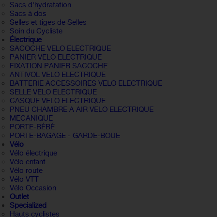
Sacs d'hydratation
Sacs à dos
Selles et tiges de Selles
Soin du Cycliste
Électrique
SACOCHE VELO ELECTRIQUE
PANIER VELO ELECTRIQUE
FIXATION PANIER SACOCHE
ANTIVOL VELO ELECTRIQUE
BATTERIE ACCESSOIRES VELO ELECTRIQUE
SELLE VELO ELECTRIQUE
CASQUE VELO ELECTRIQUE
PNEU CHAMBRE A AIR VELO ELECTRIQUE
MECANIQUE
PORTE-BÉBÉ
PORTE-BAGAGE - GARDE-BOUE
Vélo
Vélo électrique
Vélo enfant
Vélo route
Vélo VTT
Vélo Occasion
Outlet
Specialized
Hauts cyclistes