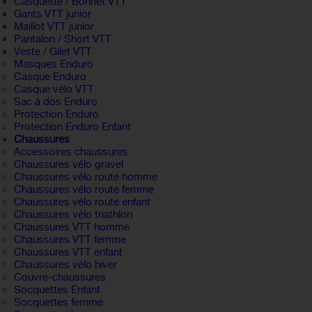
Casquette / Bonnet VTT
Gants VTT junior
Maillot VTT junior
Pantalon / Short VTT
Veste / Gilet VTT
Masques Enduro
Casque Enduro
Casque vélo VTT
Sac à dos Enduro
Protection Enduro
Protection Enduro Enfant
Chaussures
Accessoires chaussures
Chaussures vélo gravel
Chaussures vélo route homme
Chaussures vélo route femme
Chaussures vélo route enfant
Chaussures vélo triathlon
Chaussures VTT homme
Chaussures VTT femme
Chaussures VTT enfant
Chaussures vélo hiver
Couvre-chaussures
Socquettes Enfant
Socquettes femme