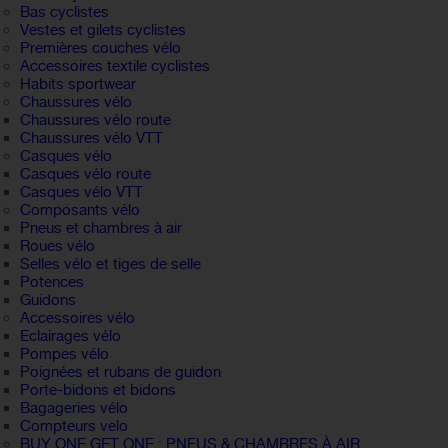
Bas cyclistes
Vestes et gilets cyclistes
Premières couches vélo
Accessoires textile cyclistes
Habits sportwear
Chaussures vélo
Chaussures vélo route
Chaussures vélo VTT
Casques vélo
Casques vélo route
Casques vélo VTT
Composants vélo
Pneus et chambres à air
Roues vélo
Selles vélo et tiges de selle
Potences
Guidons
Accessoires vélo
Eclairages vélo
Pompes vélo
Poignées et rubans de guidon
Porte-bidons et bidons
Bagageries vélo
Compteurs velo
BUY ONE GET ONE : PNEUS & CHAMBRES À AIR