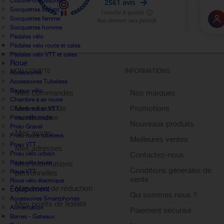
Couvre-chaussures
Socquettes Enfant
Socquettes femme
Socquettes homme
Pédales vélo
Pédales velo route et cales
Pédales velo VTT et cales
Roue
MON COMPTE
INFORMATIONS
Accessoires
Accessoires Tubeless
Boyaux vélo
Mes commandes
Nos marques
Chambre à air route
Mes retours de
Promotions
Chambre à air VTT
marchandise
Pneu vélo route
Nouveaux produits
Pneu Gravel
Mes avoirs
Pneu route tubeless
Meilleures ventes
Pneu VTT
Mes adresses
Pneu vélo urbain
Contactez-nous
Roue vélo route
Mes informations
Conditions générales de
Roue VTT
personnelles
vente
Roue vélo électrique
Mes bons de réduction
Équipement
Qui sommes nous ?
Accessoires Smartphones
Mes points de fidélité
Alimentation
Paiement sécurisé
Sign out
Barres - Gateaux