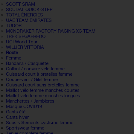
SCOTT SRAM
SOUDAL QUICK-STEP
TOTAL ÉNERGIES
UAE TEAM EMIRATES
TUDOR
MONDRAKER FACTORY RACING XC TEAM
TREK SEGAFREDO
UCI World Tour
WILLIER VITTORIA
Route
Femme
Bandana / Casquette
Collant / corsaire velo femme
Cuissard court à bretelles femme
Coupe-vent / Gilet femme
Cuissard court sans bretelles femme
Maillot vélo femme manches courtes
Maillot velo femme manches longues
Manchettes / Jambieres
Masque COVID19
Gants été
Gants hiver
Sous-vêtements cyclisme femme
Sportswear femme
Tenue complète femme