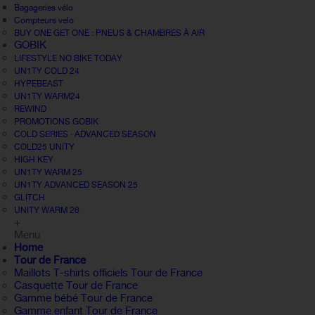
Bagageries vélo
Compteurs velo
BUY ONE GET ONE : PNEUS & CHAMBRES À AIR
GOBIK
LIFESTYLE NO BIKE TODAY
UN1TY COLD 24
HYPEBEAST
UN1TY WARM24
REWIND
PROMOTIONS GOBIK
COLD SERIES · ADVANCED SEASON
COLD25 UNITY
HIGH KEY
UN1TY WARM 25
UN1TY ADVANCED SEASON 25
GLITCH
UNITY WARM 26
+
Menu
Home
Tour de France
Maillots T-shirts officiels Tour de France
Casquette Tour de France
Gamme bébé Tour de France
Gamme enfant Tour de France