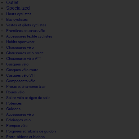
Outlet
Specialized
Hauts cyclistes
Bas cyclistes
Vestes et gilets cyclistes
Premières couches vélo
Accessoires textile cyclistes
Habits sportwear
Chaussures vélo
Chaussures vélo route
Chaussures vélo VTT
Casques vélo
Casques vélo route
Casques vélo VTT
Composants vélo
Pneus et chambres à air
Roues vélo
Selles vélo et tiges de selle
Potences
Guidons
Accessoires vélo
Eclairages vélo
Pompes vélo
Poignées et rubans de guidon
Porte-bidons et bidons