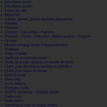
Dérailleurs avant
Dérailleurs arrière
Freins de vélo
Manettes
Câbles, gaines, patins de freins,plaquettes
Pédalier
Plateaux
Chaines - Cassettes - Pignons
Potence - Cintre - Direction - Ruban guidon - Poignée
Groupe
Montre running cardio-Fréquencemètre
Outillage
Pieds d'atelier
Outillage de transmissions
Outils de purge, disques et liquide de freins
Outils pour directions, boitiers et pédaliers
Outils pour roues et pneus
Boite à outils
Mini outils
Porte-bidons
Pompes à vélo
PORTE-BAGAGE - GARDE-BOUE
Porte-vélo
Porte-bébé
Remorques vélo et sièges enfant