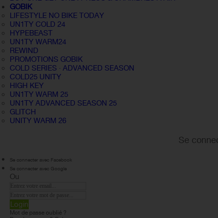
GOBIK
LIFESTYLE NO BIKE TODAY
UN1TY COLD 24
HYPEBEAST
UN1TY WARM24
REWIND
PROMOTIONS GOBIK
COLD SERIES · ADVANCED SEASON
COLD25 UNITY
HIGH KEY
UN1TY WARM 25
UN1TY ADVANCED SEASON 25
GLITCH
UNITY WARM 26
Se connec
Se connecter avec Facebook
Se connecter avec Google
Ou
Login
Mot de passe oublié ?