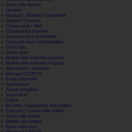
Veste vélo femme
Homme
Bandana / Bonnet / Casquette
Collant / Corsaire
Coupe-vent / Gilet
Chaussettes homme
Cuissard court à bretelles
Cuissard court sans bretelles
Gants été
Gants hiver
Maillot vélo manches courtes
Maillot vélo manches longues
Manchette / Jambiere
Masque COVID19
Sous-vetement
Sportswear
Tenue complète
Veste hiver
Enfant
Bonnets / casquettes velo enfant
Cuissard / Collant vélo enfant
Gants vélo enfant
Maillot vélo enfant
Sous-vetement