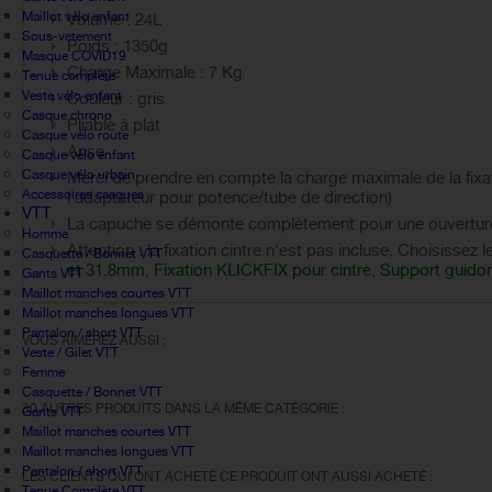
Maillot vélo enfant
Volume : 24L
Sous-vetement
Poids : 1350g
Masque COVID19
Charge Maximale : 7 Kg
Tenue complète
Veste vélo enfant
Couleur : gris
Casque chrono
Pliable à plat
Casque vélo route
Anse
Casque vélo enfant
Casque vélo urbain
Merci de prendre en compte la charge maximale de la fixati
Accessoires casques
l’adaptateur pour potence/tube de direction)
VTT
La capuche se démonte complètement pour une ouverture 
Homme
Attention : la fixation cintre n’est pas incluse. Choisissez 
Casquette / Bonnet VTT
et 31.8mm
,
Fixation KLICKFIX pour cintre
,
Support guidon
Gants VTT
Maillot manches courtes VTT
Maillot manches longues VTT
Pantalon / short VTT
VOUS AIMEREZ AUSSI :
Veste / Gilet VTT
Femme
Casquette / Bonnet VTT
30 AUTRES PRODUITS DANS LA MÊME CATÉGORIE :
Gants VTT
Maillot manches courtes VTT
Maillot manches longues VTT
Pantalon / short VTT
LES CLIENTS QUI ONT ACHETÉ CE PRODUIT ONT AUSSI ACHETÉ :
Tenue Complète VTT