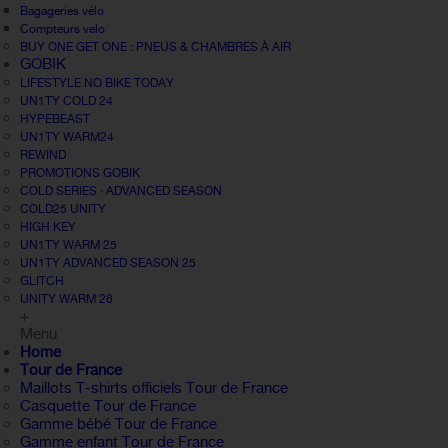
Bagageries vélo
Compteurs velo
BUY ONE GET ONE : PNEUS & CHAMBRES À AIR
GOBIK
LIFESTYLE NO BIKE TODAY
UN1TY COLD 24
HYPEBEAST
UN1TY WARM24
REWIND
PROMOTIONS GOBIK
COLD SERIES · ADVANCED SEASON
COLD25 UNITY
HIGH KEY
UN1TY WARM 25
UN1TY ADVANCED SEASON 25
GLITCH
UNITY WARM 26
+
Menu
Home
Tour de France
Maillots T-shirts officiels Tour de France
Casquette Tour de France
Gamme bébé Tour de France
Gamme enfant Tour de France