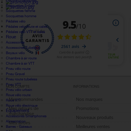
Couvre-chaussures
Socquettes Enfant
Socquettes femme
Socquettes homme
Pédales vélo
Pédales velo route et cales
Pédales velo VTT et cales
Roue
Accessoires
Accessoires Tubeless
Boyaux vélo
Chambre à air route
Chambre à air VTT
Pneu vélo route
Pneu Gravel
Pneu route tubeless
Pneu VTT
MON COMPTE
INFORMATIONS
Pneu vélo urbain
Roue vélo route
Mes commandes
Nos marques
Roue VTT
Roue vélo électrique
Mes retours de
Promotions
Équipement
marchandise
Accessoires Smartphones
Nouveaux produits
Alimentation
Mes avoirs
Meilleures ventes
Barres - Gateaux