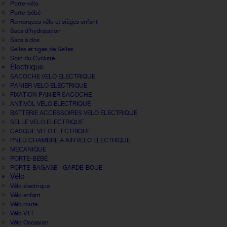
Porte-vélo
Porte-bébé
Remorques vélo et sièges enfant
Sacs d'hydratation
Sacs à dos
Selles et tiges de Selles
Soin du Cycliste
Électrique
SACOCHE VELO ELECTRIQUE
PANIER VELO ELECTRIQUE
FIXATION PANIER SACOCHE
ANTIVOL VELO ELECTRIQUE
BATTERIE ACCESSOIRES VELO ELECTRIQUE
SELLE VELO ELECTRIQUE
CASQUE VELO ELECTRIQUE
PNEU CHAMBRE A AIR VELO ELECTRIQUE
MECANIQUE
PORTE-BÉBÉ
PORTE-BAGAGE - GARDE-BOUE
Vélo
Vélo électrique
Vélo enfant
Vélo route
Vélo VTT
Vélo Occasion