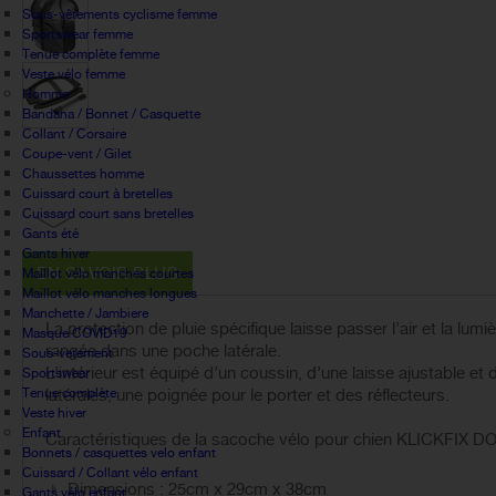
Sous-vêtements cyclisme femme
Sportswear femme
Tenue complète femme
Veste vélo femme
Homme
Bandana / Bonnet / Casquette
Collant / Corsaire
Coupe-vent / Gilet
Chaussettes homme
Cuissard court à bretelles
Cuissard court sans bretelles
Gants été
Gants hiver
EN SAVOIR PLUS
Maillot vélo manches courtes
Maillot vélo manches longues
Manchette / Jambiere
La protection de pluie spécifique laisse passer l’air et la l
Masque COVID19
rangée dans une poche latérale.
Sous-vetement
L’intérieur est équipé d’un coussin, d’une laisse ajustable e
Sportswear
Tenue complète
latérales, une poignée pour le porter et des réflecteurs.
Veste hiver
Enfant
Caractéristiques de la sacoche vélo pour chien KLICKFIX D
Bonnets / casquettes velo enfant
Cuissard / Collant vélo enfant
Dimensions : 25cm x 29cm x 38cm
Gants vélo enfant