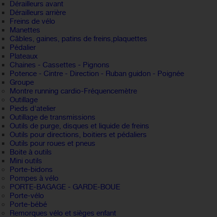
Dérailleurs avant
Dérailleurs arrière
Freins de vélo
Manettes
Câbles, gaines, patins de freins,plaquettes
Pédalier
Plateaux
Chaines - Cassettes - Pignons
Potence - Cintre - Direction - Ruban guidon - Poignée
Groupe
Montre running cardio-Fréquencemètre
Outillage
Pieds d'atelier
Outillage de transmissions
Outils de purge, disques et liquide de freins
Outils pour directions, boitiers et pédaliers
Outils pour roues et pneus
Boite à outils
Mini outils
Porte-bidons
Pompes à vélo
PORTE-BAGAGE - GARDE-BOUE
Porte-vélo
Porte-bébé
Remorques vélo et sièges enfant