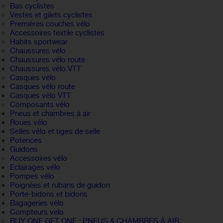
Bas cyclistes
Vestes et gilets cyclistes
Premières couches vélo
Accessoires textile cyclistes
Habits sportwear
Chaussures vélo
Chaussures vélo route
Chaussures vélo VTT
Casques vélo
Casques vélo route
Casques vélo VTT
Composants vélo
Pneus et chambres à air
Roues vélo
Selles vélo et tiges de selle
Potences
Guidons
Accessoires vélo
Eclairages vélo
Pompes vélo
Poignées et rubans de guidon
Porte-bidons et bidons
Bagageries vélo
Compteurs velo
BUY ONE GET ONE : PNEUS & CHAMBRES À AIR