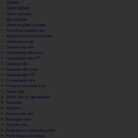
Outlet
Specialized
Hauts cyclistes
Bas cyclistes
Vestes et gilets cyclistes
Premières couches vélo
Accessoires textile cyclistes
Habits sportwear
Chaussures vélo
Chaussures vélo route
Chaussures vélo VTT
Casques vélo
Casques vélo route
Casques vélo VTT
Composants vélo
Pneus et chambres à air
Roues vélo
Selles vélo et tiges de selle
Potences
Guidons
Accessoires vélo
Eclairages vélo
Pompes vélo
Poignées et rubans de guidon
Porte-bidons et bidons