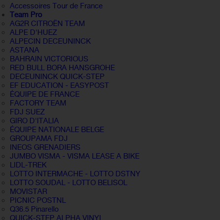
Accessoires Tour de France
Team Pro
AG2R CITROËN TEAM
ALPE D'HUEZ
ALPECIN DECEUNINCK
ASTANA
BAHRAIN VICTORIOUS
RED BULL BORA HANSGROHE
DECEUNINCK QUICK-STEP
EF EDUCATION - EASYPOST
ÉQUIPE DE FRANCE
FACTORY TEAM
FDJ SUEZ
GIRO D'ITALIA
ÉQUIPE NATIONALE BELGE
GROUPAMA FDJ
INEOS GRENADIERS
JUMBO VISMA - VISMA LEASE A BIKE
LIDL-TREK
LOTTO INTERMACHE - LOTTO DSTNY
LOTTO SOUDAL - LOTTO BELISOL
MOVISTAR
PICNIC POSTNL
Q36.5 Pinarello
QUICK-STEP ALPHA VINYL