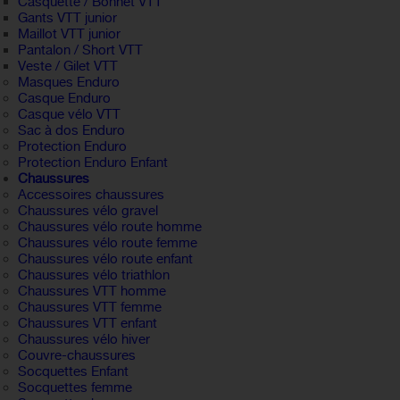
Casquette / Bonnet VTT
Gants VTT junior
Maillot VTT junior
Pantalon / Short VTT
Veste / Gilet VTT
Masques Enduro
Casque Enduro
Casque vélo VTT
Sac à dos Enduro
Protection Enduro
Protection Enduro Enfant
Chaussures
Accessoires chaussures
Chaussures vélo gravel
Chaussures vélo route homme
Chaussures vélo route femme
Chaussures vélo route enfant
Chaussures vélo triathlon
Chaussures VTT homme
Chaussures VTT femme
Chaussures VTT enfant
Chaussures vélo hiver
Couvre-chaussures
Socquettes Enfant
Socquettes femme