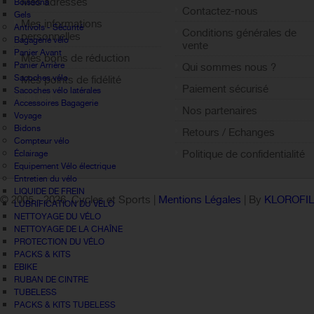
Mes adresses
Boissons
Contactez-nous
Gels
Mes informations
Antivols - Sécurité
Conditions générales de
personnelles
Bagagerie vélo
vente
Panier Avant
Mes bons de réduction
Panier Arrière
Qui sommes nous ?
Sacoches vélo
Mes points de fidélité
Paiement sécurisé
Sacoches vélo latérales
Sign out
Accessoires Bagagerie
Nos partenaires
Voyage
Bidons
Retours / Echanges
Compteur vélo
Politique de confidentialité
Éclairage
Equipement Vélo électrique
Entretien du vélo
LIQUIDE DE FREIN
© 2005 -
2026 Cycles et Sports |
Mentions Légales
| By
KLOROFI
LUBRIFICATION DU VÉLO
NETTOYAGE DU VÉLO
NETTOYAGE DE LA CHAÎNE
PROTECTION DU VÉLO
PACKS & KITS
EBIKE
RUBAN DE CINTRE
TUBELESS
PACKS & KITS TUBELESS