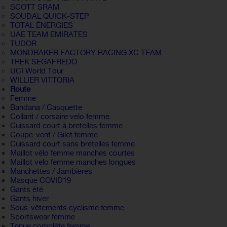
SCOTT SRAM
SOUDAL QUICK-STEP
TOTAL ÉNERGIES
UAE TEAM EMIRATES
TUDOR
MONDRAKER FACTORY RACING XC TEAM
TREK SEGAFREDO
UCI World Tour
WILLIER VITTORIA
Route
Femme
Bandana / Casquette
Collant / corsaire velo femme
Cuissard court à bretelles femme
Coupe-vent / Gilet femme
Cuissard court sans bretelles femme
Maillot vélo femme manches courtes
Maillot velo femme manches longues
Manchettes / Jambieres
Masque COVID19
Gants été
Gants hiver
Sous-vêtements cyclisme femme
Sportswear femme
Tenue complète femme