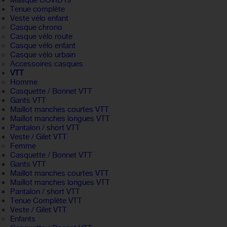
Masque COVID19
Tenue complète
Veste vélo enfant
Casque chrono
Casque vélo route
Casque vélo enfant
Casque vélo urbain
Accessoires casques
VTT
Homme
Casquette / Bonnet VTT
Gants VTT
Maillot manches courtes VTT
Maillot manches longues VTT
Pantalon / short VTT
Veste / Gilet VTT
Femme
Casquette / Bonnet VTT
Gants VTT
Maillot manches courtes VTT
Maillot manches longues VTT
Pantalon / short VTT
Tenue Complète VTT
Veste / Gilet VTT
Enfants