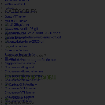
Veste / Gilet VTT
Enfants
CATÉGORIES
Casquette / Bonnet VTT
Gants VTT junior
Maillot VTT junior
Pantalon / Short VTT
Veste / Gilet VTT
Masques Enduro
Casque Enduro
Casque vélo VTT
Sac à dos Enduro
FAQ
Protection Enduro
Protection Enduro Enfant
Avez vous besoin d'aide ?
Chaussures
Consultez notre page dédiée aux
Accessoires chaussures
FAQ.
Chaussures vélo gravel
Chaussures vélo route homme
OFFRIR UNE CARTE CADEAU
Chaussures vélo route femme
Chaussures vélo route enfant
Chaussures vélo triathlon
Chaussures VTT homme
Chaussures VTT femme
Chaussures VTT enfant
Chaussures vélo hiver