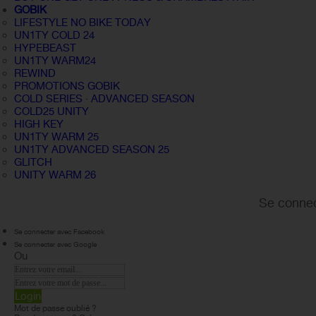
GOBIK
LIFESTYLE NO BIKE TODAY
UN1TY COLD 24
HYPEBEAST
UN1TY WARM24
REWIND
PROMOTIONS GOBIK
COLD SERIES · ADVANCED SEASON
COLD25 UNITY
HIGH KEY
UN1TY WARM 25
UN1TY ADVANCED SEASON 25
GLITCH
UNITY WARM 26
Se connec
Se connecter avec Facebook
Se connecter avec Google
Ou
Login
Mot de passe oublié ?