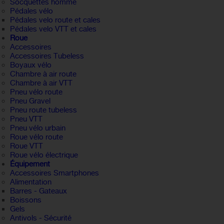
Socquettes homme
Pédales vélo
Pédales velo route et cales
Pédales velo VTT et cales
Roue
Accessoires
Accessoires Tubeless
Boyaux vélo
Chambre à air route
Chambre à air VTT
Pneu vélo route
Pneu Gravel
Pneu route tubeless
Pneu VTT
Pneu vélo urbain
Roue vélo route
Roue VTT
Roue vélo électrique
Équipement
Accessoires Smartphones
Alimentation
Barres - Gateaux
Boissons
Gels
Antivols - Sécurité