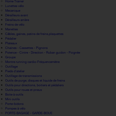
Home Trainer
Lunettes vélo
Mecanique
Dérailleurs avant
Dérailleurs arrière
Freins de vélo
Manettes
Câbles, gaines, patins de freins,plaquettes
Pédalier
Plateaux
Chaines - Cassettes - Pignons
Potence - Cintre - Direction - Ruban guidon - Poignée
Groupe
Montre running cardio-Fréquencemètre
Outillage
Pieds d'atelier
Outillage de transmissions
Outils de purge, disques et liquide de freins
Outils pour directions, boitiers et pédaliers
Outils pour roues et pneus
Boite à outils
Mini outils
Porte-bidons
Pompes à vélo
PORTE-BAGAGE - GARDE-BOUE