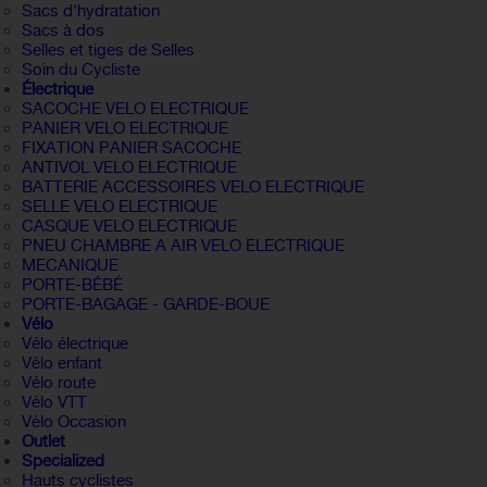
Sacs d'hydratation
Sacs à dos
Selles et tiges de Selles
Soin du Cycliste
Électrique
SACOCHE VELO ELECTRIQUE
PANIER VELO ELECTRIQUE
FIXATION PANIER SACOCHE
ANTIVOL VELO ELECTRIQUE
BATTERIE ACCESSOIRES VELO ELECTRIQUE
SELLE VELO ELECTRIQUE
CASQUE VELO ELECTRIQUE
PNEU CHAMBRE A AIR VELO ELECTRIQUE
MECANIQUE
PORTE-BÉBÉ
PORTE-BAGAGE - GARDE-BOUE
Vélo
Vélo électrique
Vélo enfant
Vélo route
Vélo VTT
Vélo Occasion
Outlet
Specialized
Hauts cyclistes