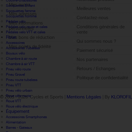
Couvre-chaussures
Mes avoirs
Socquettes Enfant
Meilleures ventes
Socquettes femme
Mes adresses
Socquettes homme
Contactez-nous
Pédales vélo
Mes informations
Conditions générales de
Pédales velo route et cales
personnelles
vente
Pédales velo VTT et cales
Roue
Mes bons de réduction
Qui sommes nous ?
Accessoires
Mes points de fidélité
Accessoires Tubeless
Paiement sécurisé
Sign out
Boyaux vélo
Chambre à air route
Nos partenaires
Chambre à air VTT
Retours / Echanges
Pneu vélo route
Pneu Gravel
Politique de confidentialité
Pneu route tubeless
Pneu VTT
Pneu vélo urbain
Roue vélo route
© 2005 -
2026 Cycles et Sports |
Mentions Légales
| By
KLOROFI
Roue VTT
Roue vélo électrique
Équipement
Accessoires Smartphones
Alimentation
Barres - Gateaux