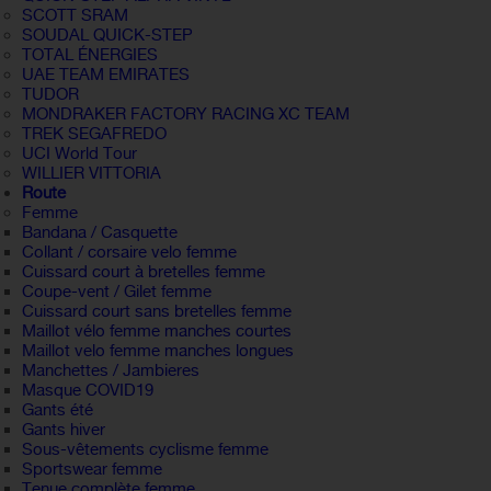
SCOTT SRAM
SOUDAL QUICK-STEP
TOTAL ÉNERGIES
UAE TEAM EMIRATES
TUDOR
MONDRAKER FACTORY RACING XC TEAM
TREK SEGAFREDO
UCI World Tour
WILLIER VITTORIA
Route
Femme
Bandana / Casquette
Collant / corsaire velo femme
Cuissard court à bretelles femme
Coupe-vent / Gilet femme
Cuissard court sans bretelles femme
Maillot vélo femme manches courtes
Maillot velo femme manches longues
Manchettes / Jambieres
Masque COVID19
Gants été
Gants hiver
Sous-vêtements cyclisme femme
Sportswear femme
Tenue complète femme