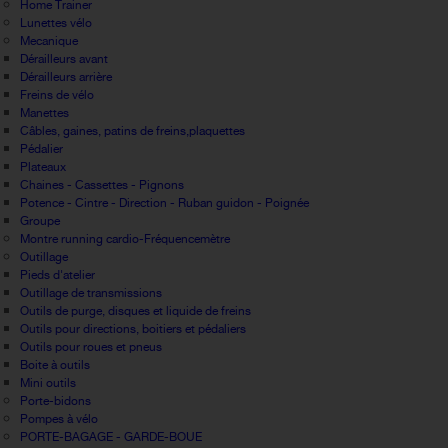
Home Trainer
Lunettes vélo
Mecanique
Dérailleurs avant
Dérailleurs arrière
Freins de vélo
Manettes
Câbles, gaines, patins de freins,plaquettes
Pédalier
Plateaux
Chaines - Cassettes - Pignons
Potence - Cintre - Direction - Ruban guidon - Poignée
Groupe
Montre running cardio-Fréquencemètre
Outillage
Pieds d'atelier
Outillage de transmissions
Outils de purge, disques et liquide de freins
Outils pour directions, boitiers et pédaliers
Outils pour roues et pneus
Boite à outils
Mini outils
Porte-bidons
Pompes à vélo
PORTE-BAGAGE - GARDE-BOUE