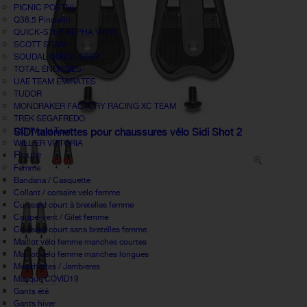
PICNIC POSTNL
Q36.5 Pinarello
QUICK-STEP ALPHA VINYL
SCOTT SRAM
SOUDAL QUICK-STEP
TOTAL ÉNERGIES
UAE TEAM EMIRATES
TUDOR
MONDRAKER FACTORY RACING XC TEAM
TREK SEGAFREDO
UCI World Tour
SIDI talonnettes pour chaussures vélo Sidi Shot 2
WILLIER VITTORIA
Route
Femme
Bandana / Casquette
Collant / corsaire velo femme
Cuissard court à bretelles femme
Coupe-vent / Gilet femme
Cuissard court sans bretelles femme
Maillot vélo femme manches courtes
Maillot velo femme manches longues
Manchettes / Jambieres
Masque COVID19
Gants été
Gants hiver