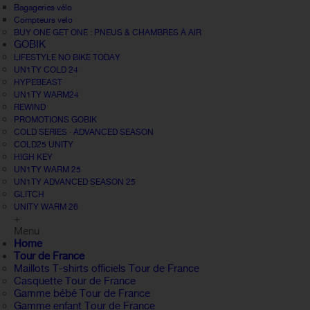
Bagageries vélo
Compteurs velo
BUY ONE GET ONE : PNEUS & CHAMBRES À AIR
GOBIK
LIFESTYLE NO BIKE TODAY
UN1TY COLD 24
HYPEBEAST
UN1TY WARM24
REWIND
PROMOTIONS GOBIK
COLD SERIES · ADVANCED SEASON
COLD25 UNITY
HIGH KEY
UN1TY WARM 25
UN1TY ADVANCED SEASON 25
GLITCH
UNITY WARM 26
+
Menu
Home
Tour de France
Maillots T-shirts officiels Tour de France
Casquette Tour de France
Gamme bébé Tour de France
Gamme enfant Tour de France