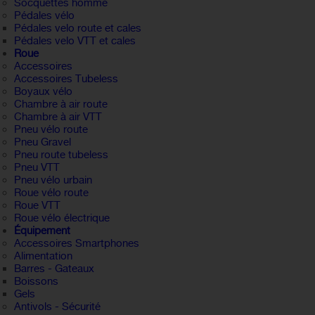
Socquettes homme
Pédales vélo
Pédales velo route et cales
Pédales velo VTT et cales
Roue
Accessoires
Accessoires Tubeless
Boyaux vélo
Chambre à air route
Chambre à air VTT
Pneu vélo route
Pneu Gravel
Pneu route tubeless
Pneu VTT
Pneu vélo urbain
Roue vélo route
Roue VTT
Roue vélo électrique
Équipement
Accessoires Smartphones
Alimentation
Barres - Gateaux
Boissons
Gels
Antivols - Sécurité