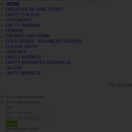
GOBIK
LIFESTYLE NO BIKE TODAY
UN1TY COLD 24
HYPEBEAST
UN1TY WARM24
REWIND
PROMOTIONS GOBIK
COLD SERIES · ADVANCED SEASON
COLD25 UNITY
HIGH KEY
UN1TY WARM 25
UN1TY ADVANCED SEASON 25
GLITCH
UNITY WARM 26
Se connec
Se connecter avec Facebook
Se connecter avec Google
Ou
Login
Mot de passe oublié ?