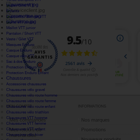
Veste / Gilet VTT
Enfants
Casquette / Bonnet VTT
Gants VTT junior
Maillot VTT junior
Pantalon / Short VTT
Veste / Gilet VTT
Masques Enduro
Casque Enduro
Casque vélo VTT
Sac à dos Enduro
Protection Enduro
Protection Enduro Enfant
Chaussures
Accessoires chaussures
Chaussures vélo gravel
Chaussures vélo route homme
Chaussures vélo route femme
MON COMPTE
INFORMATIONS
Chaussures vélo route enfant
Chaussures vélo triathlon
Chaussures VTT homme
Mes commandes
Nos marques
Chaussures VTT femme
Chaussures VTT enfant
Mes retours de
Promotions
Chaussures vélo hiver
marchandise
Nouveaux produits