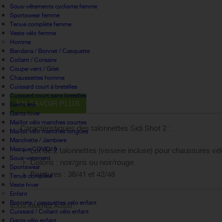
Sous-vêtements cyclisme femme
Sportswear femme
Tenue complète femme
Veste vélo femme
Homme
Bandana / Bonnet / Casquette
Collant / Corsaire
Coupe-vent / Gilet
Chaussettes homme
Cuissard court à bretelles
Cuissard court sans bretelles
EN SAVOIR PLUS
Gants été
Gants hiver
Maillot vélo manches courtes
Caractéristiques des talonnettes Sidi Shot 2 :
Maillot vélo manches longues
Manchette / Jambiere
Masque COVID19
Lot de 2 talonnettes (visserie incluse) pour chaussures vél
Sous-vetement
Coloris : noir/gris ou noir/rouge
Sportswear
Pointures : 38/41 et 42/48
Tenue complète
Veste hiver
Enfant
Bonnets / casquettes velo enfant
VOUS AIMEREZ AUSSI :
Cuissard / Collant vélo enfant
Gants vélo enfant