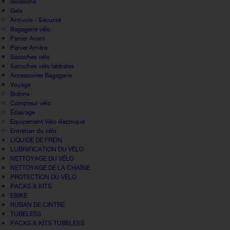
Boissons
Gels
Antivols - Sécurité
Bagagerie vélo
Panier Avant
Panier Arrière
Sacoches vélo
Sacoches vélo latérales
Accessoires Bagagerie
Voyage
Bidons
Compteur vélo
Éclairage
Equipement Vélo électrique
Entretien du vélo
LIQUIDE DE FREIN
LUBRIFICATION DU VÉLO
NETTOYAGE DU VÉLO
NETTOYAGE DE LA CHAÎNE
PROTECTION DU VÉLO
PACKS & KITS
EBIKE
RUBAN DE CINTRE
TUBELESS
PACKS & KITS TUBELESS