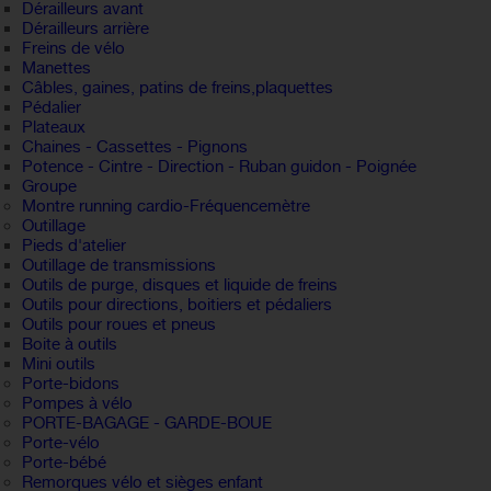
Dérailleurs avant
Dérailleurs arrière
Freins de vélo
Manettes
Câbles, gaines, patins de freins,plaquettes
Pédalier
Plateaux
Chaines - Cassettes - Pignons
Potence - Cintre - Direction - Ruban guidon - Poignée
Groupe
Montre running cardio-Fréquencemètre
Outillage
Pieds d'atelier
Outillage de transmissions
Outils de purge, disques et liquide de freins
Outils pour directions, boitiers et pédaliers
Outils pour roues et pneus
Boite à outils
Mini outils
Porte-bidons
Pompes à vélo
PORTE-BAGAGE - GARDE-BOUE
Porte-vélo
Porte-bébé
Remorques vélo et sièges enfant