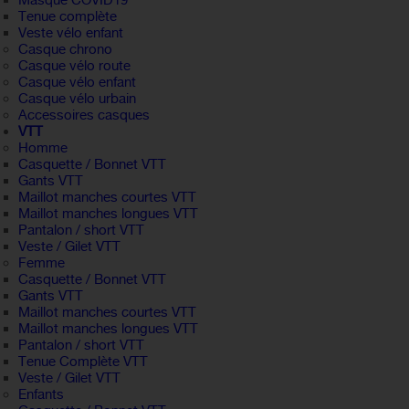
Masque COVID19
Tenue complète
Veste vélo enfant
Casque chrono
Casque vélo route
Casque vélo enfant
Casque vélo urbain
Accessoires casques
VTT
Homme
Casquette / Bonnet VTT
Gants VTT
Maillot manches courtes VTT
Maillot manches longues VTT
Pantalon / short VTT
Veste / Gilet VTT
Femme
Casquette / Bonnet VTT
Gants VTT
Maillot manches courtes VTT
Maillot manches longues VTT
Pantalon / short VTT
Tenue Complète VTT
Veste / Gilet VTT
Enfants