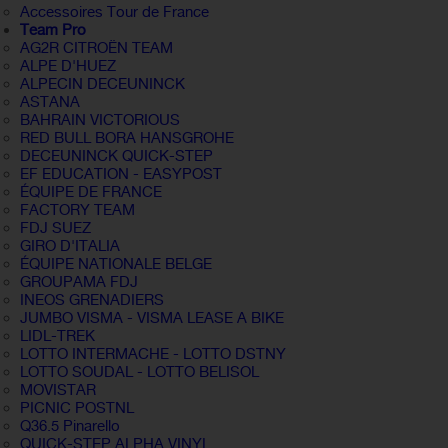
Accessoires Tour de France
Team Pro
AG2R CITROËN TEAM
ALPE D'HUEZ
ALPECIN DECEUNINCK
ASTANA
BAHRAIN VICTORIOUS
RED BULL BORA HANSGROHE
DECEUNINCK QUICK-STEP
EF EDUCATION - EASYPOST
ÉQUIPE DE FRANCE
FACTORY TEAM
FDJ SUEZ
GIRO D'ITALIA
ÉQUIPE NATIONALE BELGE
GROUPAMA FDJ
INEOS GRENADIERS
JUMBO VISMA - VISMA LEASE A BIKE
LIDL-TREK
LOTTO INTERMACHE - LOTTO DSTNY
LOTTO SOUDAL - LOTTO BELISOL
MOVISTAR
PICNIC POSTNL
Q36.5 Pinarello
QUICK-STEP ALPHA VINYL