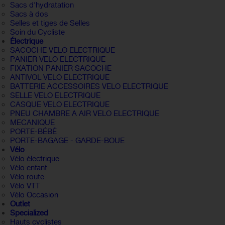
Sacs d'hydratation
Sacs à dos
Selles et tiges de Selles
Soin du Cycliste
Électrique
SACOCHE VELO ELECTRIQUE
PANIER VELO ELECTRIQUE
FIXATION PANIER SACOCHE
ANTIVOL VELO ELECTRIQUE
BATTERIE ACCESSOIRES VELO ELECTRIQUE
SELLE VELO ELECTRIQUE
CASQUE VELO ELECTRIQUE
PNEU CHAMBRE A AIR VELO ELECTRIQUE
MECANIQUE
PORTE-BÉBÉ
PORTE-BAGAGE - GARDE-BOUE
Vélo
Vélo électrique
Vélo enfant
Vélo route
Vélo VTT
Vélo Occasion
Outlet
Specialized
Hauts cyclistes