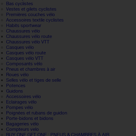
Bas cyclistes
Vestes et gilets cyclistes
Premières couches vélo
Accessoires textile cyclistes
Habits sportwear
Chaussures vélo
Chaussures vélo route
Chaussures vélo VTT
Casques vélo
Casques vélo route
Casques vélo VTT
Composants vélo
Pneus et chambres à air
Roues vélo
Selles vélo et tiges de selle
Potences
Guidons
Accessoires vélo
Eclairages vélo
Pompes vélo
Poignées et rubans de guidon
Porte-bidons et bidons
Bagageries vélo
Compteurs velo
BUY ONE GET ONE : PNEUS & CHAMBRES À AIR