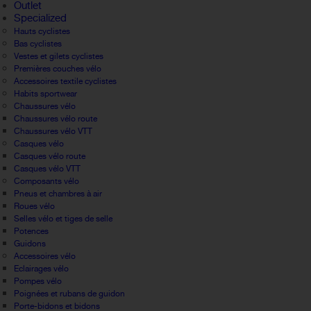
Outlet
Specialized
Hauts cyclistes
Bas cyclistes
Vestes et gilets cyclistes
Premières couches vélo
Accessoires textile cyclistes
Habits sportwear
Chaussures vélo
Chaussures vélo route
Chaussures vélo VTT
Casques vélo
Casques vélo route
Casques vélo VTT
Composants vélo
Pneus et chambres à air
Roues vélo
Selles vélo et tiges de selle
Potences
Guidons
Accessoires vélo
Eclairages vélo
Pompes vélo
Poignées et rubans de guidon
Porte-bidons et bidons