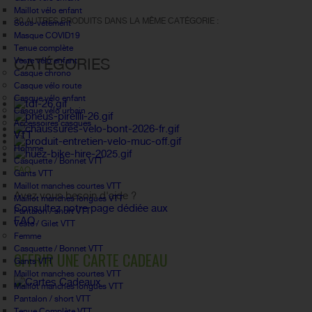
Maillot vélo enfant
30 AUTRES PRODUITS DANS LA MÊME CATÉGORIE :
Sous-vetement
Masque COVID19
Tenue complète
CATÉGORIES
Veste vélo enfant
Casque chrono
Casque vélo route
Casque vélo enfant
Casque vélo urbain
Accessoires casques
VTT
Homme
Casquette / Bonnet VTT
FAQ
Gants VTT
Maillot manches courtes VTT
Avez vous besoin d'aide ?
Maillot manches longues VTT
Consultez notre page dédiée aux
Pantalon / short VTT
FAQ.
Veste / Gilet VTT
Femme
Casquette / Bonnet VTT
OFFRIR UNE CARTE CADEAU
Gants VTT
Maillot manches courtes VTT
Maillot manches longues VTT
Pantalon / short VTT
Tenue Complète VTT