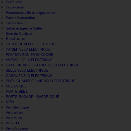
Porte-vélo
Porte-bébé
Remorques vélo et sièges enfant
Sacs d'hydratation
Sacs à dos
Selles et tiges de Selles
Soin du Cycliste
Électrique
SACOCHE VELO ELECTRIQUE
PANIER VELO ELECTRIQUE
FIXATION PANIER SACOCHE
ANTIVOL VELO ELECTRIQUE
BATTERIE ACCESSOIRES VELO ELECTRIQUE
SELLE VELO ELECTRIQUE
CASQUE VELO ELECTRIQUE
PNEU CHAMBRE A AIR VELO ELECTRIQUE
MECANIQUE
PORTE-BÉBÉ
PORTE-BAGAGE - GARDE-BOUE
Vélo
Vélo électrique
Vélo enfant
Vélo route
Vélo VTT
Vélo Occasion