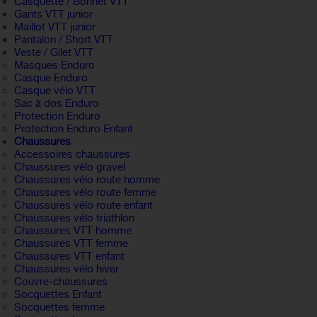
Casquette / Bonnet VTT
Gants VTT junior
Maillot VTT junior
Pantalon / Short VTT
Veste / Gilet VTT
Masques Enduro
Casque Enduro
Casque vélo VTT
Sac à dos Enduro
Protection Enduro
Protection Enduro Enfant
Chaussures
Accessoires chaussures
Chaussures vélo gravel
Chaussures vélo route homme
Chaussures vélo route femme
Chaussures vélo route enfant
Chaussures vélo triathlon
Chaussures VTT homme
Chaussures VTT femme
Chaussures VTT enfant
Chaussures vélo hiver
Couvre-chaussures
Socquettes Enfant
Socquettes femme