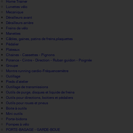
Home Trainer
Lunettes vélo
Mecanique
Dérailleurs avant
Dérailleurs arrière
Freins de vélo
Manettes
Câbles, gaines, patins de freins,plaquettes
Pédalier
Plateaux
Chaines - Cassettes - Pignons
Potence - Cintre - Direction - Ruban guidon - Poignée
Groupe
Montre running cardio-Fréquencemètre
Outillage
Pieds d'atelier
Outillage de transmissions
Outils de purge, disques et liquide de freins
Outils pour directions, boitiers et pédaliers
Outils pour roues et pneus
Boite à outils
Mini outils
Porte-bidons
Pompes à vélo
PORTE-BAGAGE - GARDE-BOUE