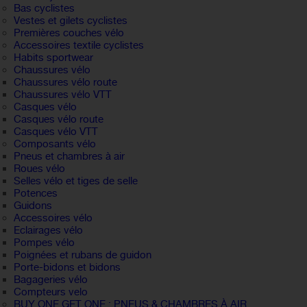
Bas cyclistes
Vestes et gilets cyclistes
Premières couches vélo
Accessoires textile cyclistes
Habits sportwear
Chaussures vélo
Chaussures vélo route
Chaussures vélo VTT
Casques vélo
Casques vélo route
Casques vélo VTT
Composants vélo
Pneus et chambres à air
Roues vélo
Selles vélo et tiges de selle
Potences
Guidons
Accessoires vélo
Eclairages vélo
Pompes vélo
Poignées et rubans de guidon
Porte-bidons et bidons
Bagageries vélo
Compteurs velo
BUY ONE GET ONE : PNEUS & CHAMBRES À AIR