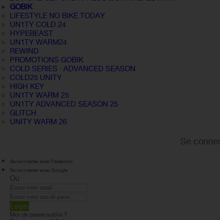
GOBIK
LIFESTYLE NO BIKE TODAY
UN1TY COLD 24
HYPEBEAST
UN1TY WARM24
REWIND
PROMOTIONS GOBIK
COLD SERIES · ADVANCED SEASON
COLD25 UNITY
HIGH KEY
UN1TY WARM 25
UN1TY ADVANCED SEASON 25
GLITCH
UNITY WARM 26
Se connec
Se connecter avec Facebook
Se connecter avec Google
Ou
Login
Mot de passe oublié ?