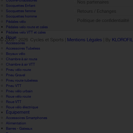
Couvre-chaussures
Nos partenaires
Socquettes Enfant
Retours / Echanges
Socquettes femme
Socquettes homme
Politique de confidentialité
Pédales vélo
Pédales velo route et cales
Pédales velo VTT et cales
Roue
© 2005 -
2026 Cycles et Sports |
Mentions Légales
| By
KLOROFI
Accessoires
Accessoires Tubeless
Boyaux vélo
Chambre à air route
Chambre à air VTT
Pneu vélo route
Pneu Gravel
Pneu route tubeless
Pneu VTT
Pneu vélo urbain
Roue vélo route
Roue VTT
Roue vélo électrique
Équipement
Accessoires Smartphones
Alimentation
Barres - Gateaux