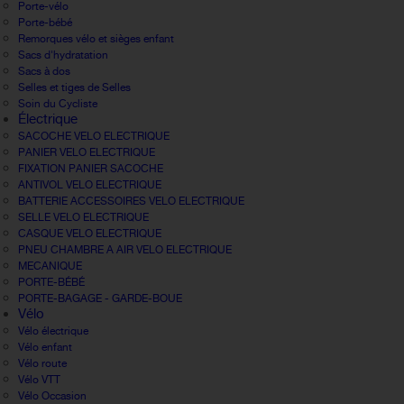
Porte-vélo
Porte-bébé
Remorques vélo et sièges enfant
Sacs d'hydratation
Sacs à dos
Selles et tiges de Selles
Soin du Cycliste
Électrique
SACOCHE VELO ELECTRIQUE
PANIER VELO ELECTRIQUE
FIXATION PANIER SACOCHE
ANTIVOL VELO ELECTRIQUE
BATTERIE ACCESSOIRES VELO ELECTRIQUE
SELLE VELO ELECTRIQUE
CASQUE VELO ELECTRIQUE
PNEU CHAMBRE A AIR VELO ELECTRIQUE
MECANIQUE
PORTE-BÉBÉ
PORTE-BAGAGE - GARDE-BOUE
Vélo
Vélo électrique
Vélo enfant
Vélo route
Vélo VTT
Vélo Occasion