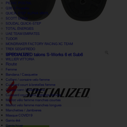
PICNIC POSTNL
Q36.5 Pinarello
QUICK-STEP ALPHA VINYL
SCOTT SRAM
SOUDAL QUICK-STEP
TOTAL ÉNERGIES
UAE TEAM EMIRATES
TUDOR
MONDRAKER FACTORY RACING XC TEAM
TREK SEGAFREDO
UCI World Tour
SPECIALIZED talons S-Works 6 et Sub6
WILLIER VITTORIA
Route
Femme
Bandana / Casquette
Collant / corsaire velo femme
Cuissard court à bretelles femme
Coupe-vent / Gilet femme
Cuissard court sans bretelles femme
Maillot vélo femme manches courtes
Maillot velo femme manches longues
Manchettes / Jambieres
Masque COVID19
Gants été
Gants hiver