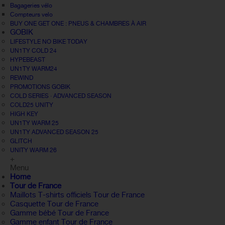
Bagageries vélo
Compteurs velo
BUY ONE GET ONE : PNEUS & CHAMBRES À AIR
GOBIK
LIFESTYLE NO BIKE TODAY
UN1TY COLD 24
HYPEBEAST
UN1TY WARM24
REWIND
PROMOTIONS GOBIK
COLD SERIES · ADVANCED SEASON
COLD25 UNITY
HIGH KEY
UN1TY WARM 25
UN1TY ADVANCED SEASON 25
GLITCH
UNITY WARM 26
+
Menu
Home
Tour de France
Maillots T-shirts officiels Tour de France
Casquette Tour de France
Gamme bébé Tour de France
Gamme enfant Tour de France