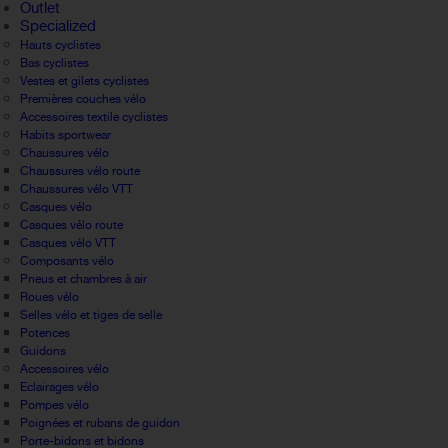
Outlet
Specialized
Hauts cyclistes
Bas cyclistes
Vestes et gilets cyclistes
Premières couches vélo
Accessoires textile cyclistes
Habits sportwear
Chaussures vélo
Chaussures vélo route
Chaussures vélo VTT
Casques vélo
Casques vélo route
Casques vélo VTT
Composants vélo
Pneus et chambres à air
Roues vélo
Selles vélo et tiges de selle
Potences
Guidons
Accessoires vélo
Eclairages vélo
Pompes vélo
Poignées et rubans de guidon
Porte-bidons et bidons