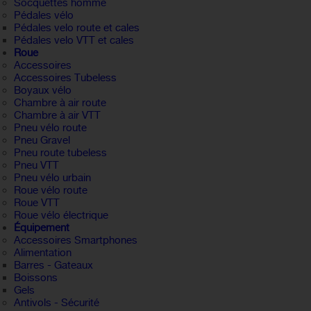
Socquettes homme
Pédales vélo
Pédales velo route et cales
Pédales velo VTT et cales
Roue
Accessoires
Accessoires Tubeless
Boyaux vélo
Chambre à air route
Chambre à air VTT
Pneu vélo route
Pneu Gravel
Pneu route tubeless
Pneu VTT
Pneu vélo urbain
Roue vélo route
Roue VTT
Roue vélo électrique
Équipement
Accessoires Smartphones
Alimentation
Barres - Gateaux
Boissons
Gels
Antivols - Sécurité