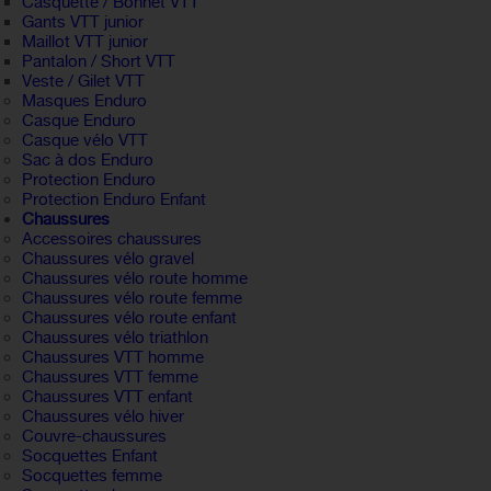
Casquette / Bonnet VTT
Gants VTT junior
Maillot VTT junior
Pantalon / Short VTT
Veste / Gilet VTT
Masques Enduro
Casque Enduro
Casque vélo VTT
Sac à dos Enduro
Protection Enduro
Protection Enduro Enfant
Chaussures
Accessoires chaussures
Chaussures vélo gravel
Chaussures vélo route homme
Chaussures vélo route femme
Chaussures vélo route enfant
Chaussures vélo triathlon
Chaussures VTT homme
Chaussures VTT femme
Chaussures VTT enfant
Chaussures vélo hiver
Couvre-chaussures
Socquettes Enfant
Socquettes femme