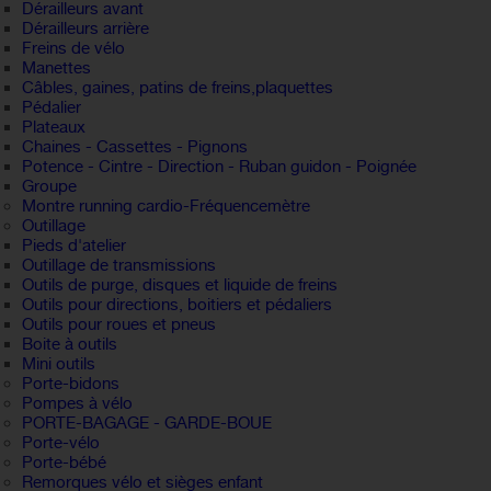
Dérailleurs avant
Dérailleurs arrière
Freins de vélo
Manettes
Câbles, gaines, patins de freins,plaquettes
Pédalier
Plateaux
Chaines - Cassettes - Pignons
Potence - Cintre - Direction - Ruban guidon - Poignée
Groupe
Montre running cardio-Fréquencemètre
Outillage
Pieds d'atelier
Outillage de transmissions
Outils de purge, disques et liquide de freins
Outils pour directions, boitiers et pédaliers
Outils pour roues et pneus
Boite à outils
Mini outils
Porte-bidons
Pompes à vélo
PORTE-BAGAGE - GARDE-BOUE
Porte-vélo
Porte-bébé
Remorques vélo et sièges enfant