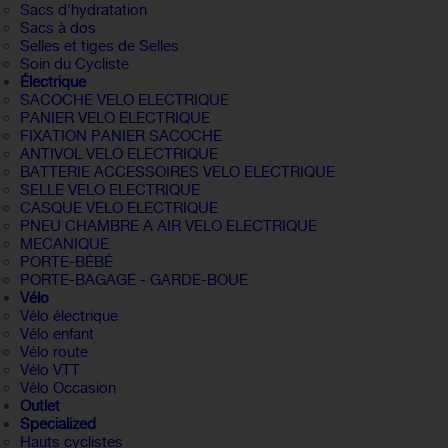
Sacs d'hydratation
Sacs à dos
Selles et tiges de Selles
Soin du Cycliste
Électrique
SACOCHE VELO ELECTRIQUE
PANIER VELO ELECTRIQUE
FIXATION PANIER SACOCHE
ANTIVOL VELO ELECTRIQUE
BATTERIE ACCESSOIRES VELO ELECTRIQUE
SELLE VELO ELECTRIQUE
CASQUE VELO ELECTRIQUE
PNEU CHAMBRE A AIR VELO ELECTRIQUE
MECANIQUE
PORTE-BÉBÉ
PORTE-BAGAGE - GARDE-BOUE
Vélo
Vélo électrique
Vélo enfant
Vélo route
Vélo VTT
Vélo Occasion
Outlet
Specialized
Hauts cyclistes