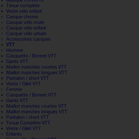
Masque COVID19
Tenue complète
Veste vélo enfant
Casque chrono
Casque vélo route
Casque vélo enfant
Casque vélo urbain
Accessoires casques
VTT
Homme
Casquette / Bonnet VTT
Gants VTT
Maillot manches courtes VTT
Maillot manches longues VTT
Pantalon / short VTT
Veste / Gilet VTT
Femme
Casquette / Bonnet VTT
Gants VTT
Maillot manches courtes VTT
Maillot manches longues VTT
Pantalon / short VTT
Tenue Complète VTT
Veste / Gilet VTT
Enfants