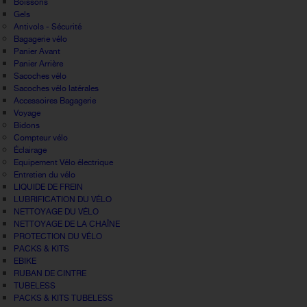
Boissons
Gels
Antivols - Sécurité
Bagagerie vélo
Panier Avant
Panier Arrière
Sacoches vélo
Sacoches vélo latérales
Accessoires Bagagerie
Voyage
Bidons
Compteur vélo
Éclairage
Equipement Vélo électrique
Entretien du vélo
LIQUIDE DE FREIN
LUBRIFICATION DU VÉLO
NETTOYAGE DU VÉLO
NETTOYAGE DE LA CHAÎNE
PROTECTION DU VÉLO
PACKS & KITS
EBIKE
RUBAN DE CINTRE
TUBELESS
PACKS & KITS TUBELESS