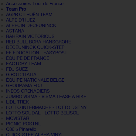
Accessoires Tour de France
Team Pro
AG2R CITROËN TEAM
ALPE D'HUEZ
ALPECIN DECEUNINCK
ASTANA
BAHRAIN VICTORIOUS
RED BULL BORA HANSGROHE
DECEUNINCK QUICK-STEP
EF EDUCATION - EASYPOST
ÉQUIPE DE FRANCE
FACTORY TEAM
FDJ SUEZ
GIRO D'ITALIA
ÉQUIPE NATIONALE BELGE
GROUPAMA FDJ
INEOS GRENADIERS
JUMBO VISMA - VISMA LEASE A BIKE
LIDL-TREK
LOTTO INTERMACHE - LOTTO DSTNY
LOTTO SOUDAL - LOTTO BELISOL
MOVISTAR
PICNIC POSTNL
Q36.5 Pinarello
QUICK-STEP ALPHA VINYL