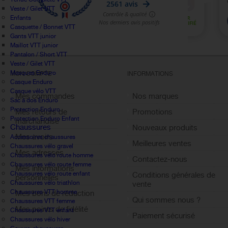
Veste / Gilet VTT
Enfants
Casquette / Bonnet VTT
Gants VTT junior
Maillot VTT junior
Pantalon / Short VTT
Veste / Gilet VTT
Masques Enduro
MON COMPTE
INFORMATIONS
Casque Enduro
Casque vélo VTT
Mes commandes
Nos marques
Sac à dos Enduro
Protection Enduro
Mes retours de
Promotions
Protection Enduro Enfant
marchandise
Chaussures
Nouveaux produits
Mes avoirs
Accessoires chaussures
Meilleures ventes
Chaussures vélo gravel
Mes adresses
Chaussures vélo route homme
Contactez-nous
Chaussures vélo route femme
Mes informations
Chaussures vélo route enfant
Conditions générales de
personnelles
Chaussures vélo triathlon
vente
Chaussures VTT homme
Mes bons de réduction
Qui sommes nous ?
Chaussures VTT femme
Mes points de fidélité
Chaussures VTT enfant
Paiement sécurisé
Chaussures vélo hiver
Sign out