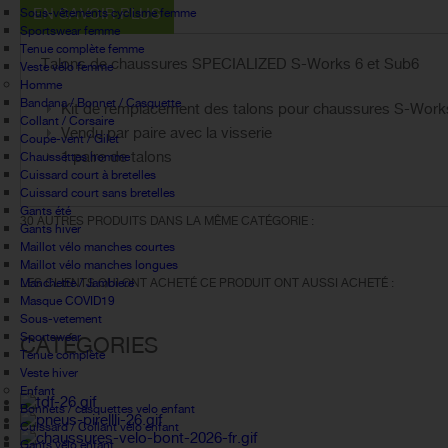
EN SAVOIR PLUS
Sous-vêtements cyclisme femme
Sportswear femme
Tenue complète femme
Talons de chaussures SPECIALIZED S-Works 6 et Sub6
Veste vélo femme
Homme
Bandana / Bonnet / Casquette
Kit de remplacement des talons pour chaussures S-Work
Collant / Corsaire
Vendu par paire avec la visserie
Coupe-vent / Gilet
1 paire de talons
Chaussettes homme
Cuissard court à bretelles
Cuissard court sans bretelles
Gants été
30 AUTRES PRODUITS DANS LA MÊME CATÉGORIE :
Gants hiver
Maillot vélo manches courtes
Maillot vélo manches longues
Manchette / Jambiere
LES CLIENTS QUI ONT ACHETÉ CE PRODUIT ONT AUSSI ACHETÉ :
Masque COVID19
Sous-vetement
Sportswear
CATÉGORIES
Tenue complète
Veste hiver
Enfant
Bonnets / casquettes velo enfant
Cuissard / Collant vélo enfant
Gants vélo enfant