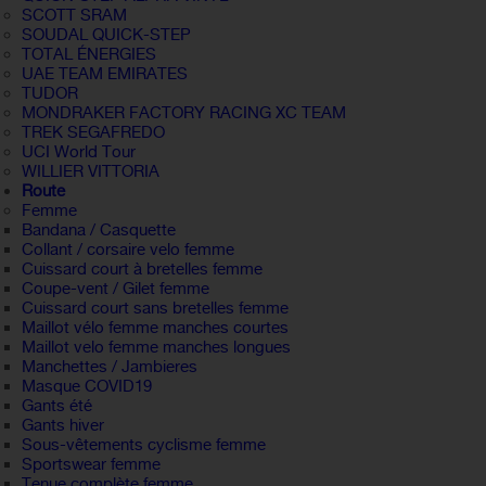
SCOTT SRAM
SOUDAL QUICK-STEP
TOTAL ÉNERGIES
UAE TEAM EMIRATES
TUDOR
MONDRAKER FACTORY RACING XC TEAM
TREK SEGAFREDO
UCI World Tour
WILLIER VITTORIA
Route
Femme
Bandana / Casquette
Collant / corsaire velo femme
Cuissard court à bretelles femme
Coupe-vent / Gilet femme
Cuissard court sans bretelles femme
Maillot vélo femme manches courtes
Maillot velo femme manches longues
Manchettes / Jambieres
Masque COVID19
Gants été
Gants hiver
Sous-vêtements cyclisme femme
Sportswear femme
Tenue complète femme