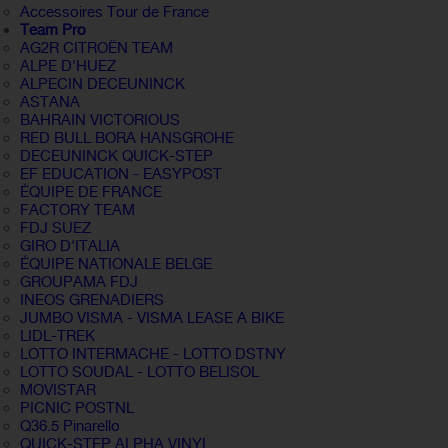
Accessoires Tour de France
Team Pro
AG2R CITROËN TEAM
ALPE D'HUEZ
ALPECIN DECEUNINCK
ASTANA
BAHRAIN VICTORIOUS
RED BULL BORA HANSGROHE
DECEUNINCK QUICK-STEP
EF EDUCATION - EASYPOST
ÉQUIPE DE FRANCE
FACTORY TEAM
FDJ SUEZ
GIRO D'ITALIA
ÉQUIPE NATIONALE BELGE
GROUPAMA FDJ
INEOS GRENADIERS
JUMBO VISMA - VISMA LEASE A BIKE
LIDL-TREK
LOTTO INTERMACHE - LOTTO DSTNY
LOTTO SOUDAL - LOTTO BELISOL
MOVISTAR
PICNIC POSTNL
Q36.5 Pinarello
QUICK-STEP ALPHA VINYL