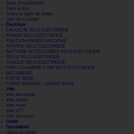
Sacs d'hydratation
Sacs à dos
Selles et tiges de Selles
Soin du Cycliste
Électrique
SACOCHE VELO ELECTRIQUE
PANIER VELO ELECTRIQUE
FIXATION PANIER SACOCHE
ANTIVOL VELO ELECTRIQUE
BATTERIE ACCESSOIRES VELO ELECTRIQUE
SELLE VELO ELECTRIQUE
CASQUE VELO ELECTRIQUE
PNEU CHAMBRE A AIR VELO ELECTRIQUE
MECANIQUE
PORTE-BÉBÉ
PORTE-BAGAGE - GARDE-BOUE
Vélo
Vélo électrique
Vélo enfant
Vélo route
Vélo VTT
Vélo Occasion
Outlet
Specialized
Hauts cyclistes