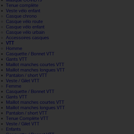
Masque COVID19
Tenue complète
Veste vélo enfant
Casque chrono
Casque vélo route
Casque vélo enfant
Casque vélo urbain
Accessoires casques
VTT
Homme
Casquette / Bonnet VTT
Gants VTT
Maillot manches courtes VTT
Maillot manches longues VTT
Pantalon / short VTT
Veste / Gilet VTT
Femme
Casquette / Bonnet VTT
Gants VTT
Maillot manches courtes VTT
Maillot manches longues VTT
Pantalon / short VTT
Tenue Complète VTT
Veste / Gilet VTT
Enfants