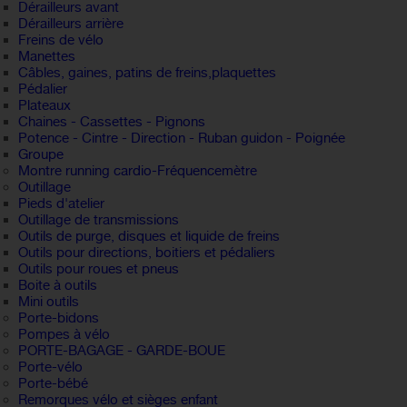
Dérailleurs avant
Dérailleurs arrière
Freins de vélo
Manettes
Câbles, gaines, patins de freins,plaquettes
Pédalier
Plateaux
Chaines - Cassettes - Pignons
Potence - Cintre - Direction - Ruban guidon - Poignée
Groupe
Montre running cardio-Fréquencemètre
Outillage
Pieds d'atelier
Outillage de transmissions
Outils de purge, disques et liquide de freins
Outils pour directions, boitiers et pédaliers
Outils pour roues et pneus
Boite à outils
Mini outils
Porte-bidons
Pompes à vélo
PORTE-BAGAGE - GARDE-BOUE
Porte-vélo
Porte-bébé
Remorques vélo et sièges enfant