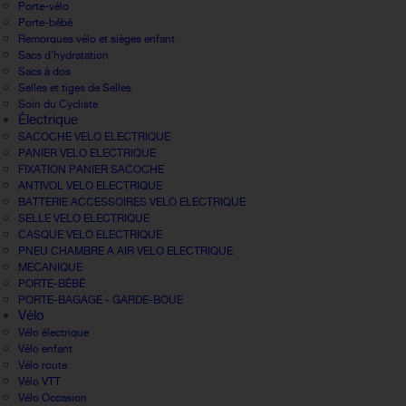
Porte-vélo
Porte-bébé
Remorques vélo et sièges enfant
Sacs d'hydratation
Sacs à dos
Selles et tiges de Selles
Soin du Cycliste
Électrique
SACOCHE VELO ELECTRIQUE
PANIER VELO ELECTRIQUE
FIXATION PANIER SACOCHE
ANTIVOL VELO ELECTRIQUE
BATTERIE ACCESSOIRES VELO ELECTRIQUE
SELLE VELO ELECTRIQUE
CASQUE VELO ELECTRIQUE
PNEU CHAMBRE A AIR VELO ELECTRIQUE
MECANIQUE
PORTE-BÉBÉ
PORTE-BAGAGE - GARDE-BOUE
Vélo
Vélo électrique
Vélo enfant
Vélo route
Vélo VTT
Vélo Occasion