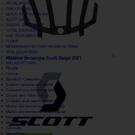
PICNIC POSTNL
Q36.5 Pinarello
QUICK-STEP ALPHA VINYL
SCOTT SRAM
SOUDAL QUICK-STEP
TOTAL ÉNERGIES
UAE TEAM EMIRATES
TUDOR
MONDRAKER FACTORY RACING XC TEAM
TREK SEGAFREDO
UCI World Tour
Mousse de casque Scott Stego 2021
WILLIER VITTORIA
Route
Femme
Bandana / Casquette
Collant / corsaire velo femme
Cuissard court à bretelles femme
Coupe-vent / Gilet femme
Cuissard court sans bretelles femme
Maillot vélo femme manches courtes
Maillot velo femme manches longues
Manchettes / Jambieres
Masque COVID19
Gants été
Gants hiver