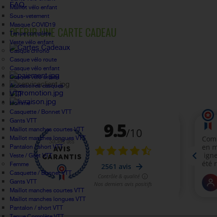
FAQ.
Maillot vélo enfant
Sous-vetement
Masque COVID19
OFFRIR UNE CARTE CADEAU
Tenue complète
Veste vélo enfant
Casque chrono
Casque vélo route
Casque vélo enfant
Casque vélo urbain
Accessoires casques
VTT
Homme
Casquette / Bonnet VTT
Gants VTT
Maillot manches courtes VTT
Maillot manches longues VTT
Pantalon / short VTT
Veste / Gilet VTT
Femme
Casquette / Bonnet VTT
Gants VTT
Maillot manches courtes VTT
Maillot manches longues VTT
Pantalon / short VTT
Tenue Complète VTT