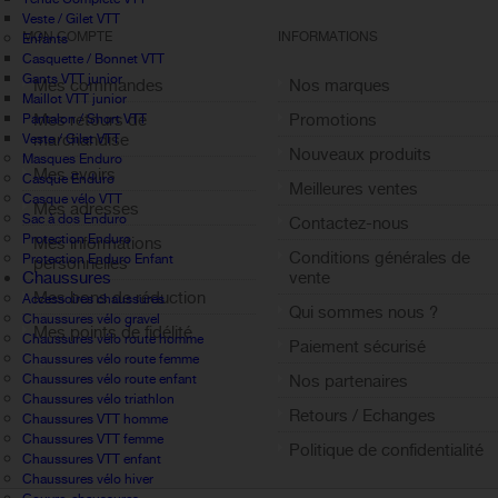
Veste / Gilet VTT
MON COMPTE
INFORMATIONS
Enfants
Casquette / Bonnet VTT
Gants VTT junior
Mes commandes
Nos marques
Maillot VTT junior
Mes retours de
Promotions
Pantalon / Short VTT
marchandise
Veste / Gilet VTT
Nouveaux produits
Masques Enduro
Mes avoirs
Casque Enduro
Meilleures ventes
Casque vélo VTT
Mes adresses
Sac à dos Enduro
Contactez-nous
Protection Enduro
Mes informations
Conditions générales de
Protection Enduro Enfant
personnelles
Chaussures
vente
Mes bons de réduction
Accessoires chaussures
Qui sommes nous ?
Chaussures vélo gravel
Mes points de fidélité
Chaussures vélo route homme
Paiement sécurisé
Sign out
Chaussures vélo route femme
Chaussures vélo route enfant
Nos partenaires
Chaussures vélo triathlon
Retours / Echanges
Chaussures VTT homme
Chaussures VTT femme
Politique de confidentialité
Chaussures VTT enfant
Chaussures vélo hiver