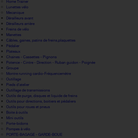
Home Trainer
Lunettes vélo
Mecanique
Dérailleurs avant
Dérailleurs arrière
Freins de vélo
Manettes
Câbles, gaines, patins de freins,plaquettes
Pédalier
Plateaux
Chaines - Cassettes - Pignons
Potence - Cintre - Direction - Ruban guidon - Poignée
Groupe
Montre running cardio-Fréquencemètre
Outillage
Pieds d'atelier
Outillage de transmissions
Outils de purge, disques et liquide de freins
Outils pour directions, boitiers et pédaliers
Outils pour roues et pneus
Boite à outils
Mini outils
Porte-bidons
Pompes à vélo
PORTE-BAGAGE - GARDE-BOUE