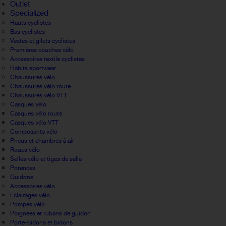
Outlet
Specialized
Hauts cyclistes
Bas cyclistes
Vestes et gilets cyclistes
Premières couches vélo
Accessoires textile cyclistes
Habits sportwear
Chaussures vélo
Chaussures vélo route
Chaussures vélo VTT
Casques vélo
Casques vélo route
Casques vélo VTT
Composants vélo
Pneus et chambres à air
Roues vélo
Selles vélo et tiges de selle
Potences
Guidons
Accessoires vélo
Eclairages vélo
Pompes vélo
Poignées et rubans de guidon
Porte-bidons et bidons