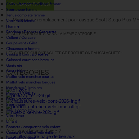
EN SAVOIR PLUS
Sous-vêtements cyclisme femme
Sportswear femme
Tenue complète femme
Mousse de remplacement pour casque Scott Stego Plus MY2
Veste vélo femme
Homme
Bandana / Bonnet / Casquette
30 AUTRES PRODUITS DANS LA MÊME CATÉGORIE :
Collant / Corsaire
Coupe-vent / Gilet
Chaussettes homme
LES CLIENTS QUI ONT ACHETÉ CE PRODUIT ONT AUSSI ACHETÉ :
Cuissard court à bretelles
Cuissard court sans bretelles
Gants été
CATÉGORIES
Gants hiver
Maillot vélo manches courtes
Maillot vélo manches longues
Manchette / Jambiere
Masque COVID19
Sous-vetement
Sportswear
Tenue complète
Veste hiver
FAQ
Enfant
Bonnets / casquettes velo enfant
Avez vous besoin d'aide ?
Cuissard / Collant vélo enfant
Consultez notre page dédiée aux
Gants vélo enfant