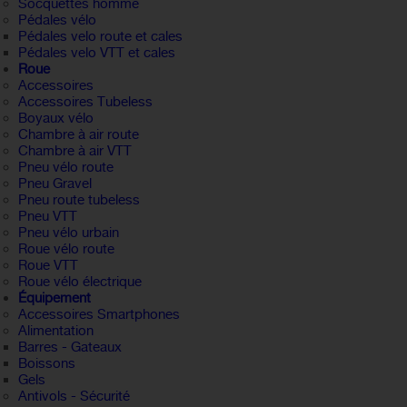
Socquettes homme
Pédales vélo
Pédales velo route et cales
Pédales velo VTT et cales
Roue
Accessoires
Accessoires Tubeless
Boyaux vélo
Chambre à air route
Chambre à air VTT
Pneu vélo route
Pneu Gravel
Pneu route tubeless
Pneu VTT
Pneu vélo urbain
Roue vélo route
Roue VTT
Roue vélo électrique
Équipement
Accessoires Smartphones
Alimentation
Barres - Gateaux
Boissons
Gels
Antivols - Sécurité