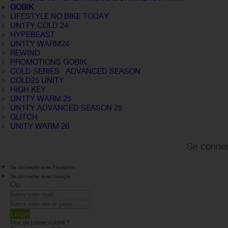
GOBIK
LIFESTYLE NO BIKE TODAY
UN1TY COLD 24
HYPEBEAST
UN1TY WARM24
REWIND
PROMOTIONS GOBIK
COLD SERIES · ADVANCED SEASON
COLD25 UNITY
HIGH KEY
UN1TY WARM 25
UN1TY ADVANCED SEASON 25
GLITCH
UNITY WARM 26
Se connec
Se connecter avec Facebook
Se connecter avec Google
Ou
Login
Mot de passe oublié ?