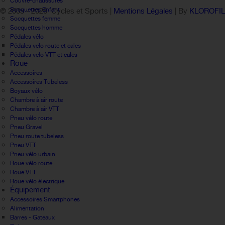
Couvre-chaussures
Socquettes Enfant
© 2005 -
2026 Cycles et Sports |
Mentions Légales
| By
KLOROFI
Socquettes femme
Socquettes homme
Pédales vélo
Pédales velo route et cales
Pédales velo VTT et cales
Roue
Accessoires
Accessoires Tubeless
Boyaux vélo
Chambre à air route
Chambre à air VTT
Pneu vélo route
Pneu Gravel
Pneu route tubeless
Pneu VTT
Pneu vélo urbain
Roue vélo route
Roue VTT
Roue vélo électrique
Équipement
Accessoires Smartphones
Alimentation
Barres - Gateaux