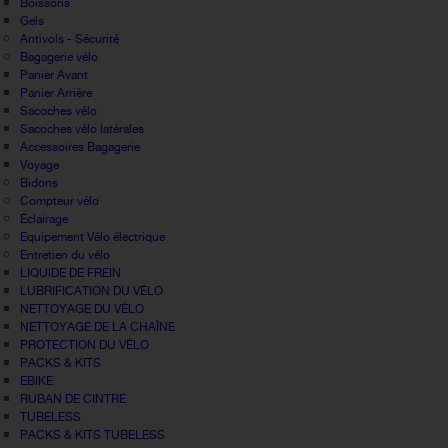
Boissons
Gels
Antivols - Sécurité
Bagagerie vélo
Panier Avant
Panier Arrière
Sacoches vélo
Sacoches vélo latérales
Accessoires Bagagerie
Voyage
Bidons
Compteur vélo
Éclairage
Equipement Vélo électrique
Entretien du vélo
LIQUIDE DE FREIN
LUBRIFICATION DU VÉLO
NETTOYAGE DU VÉLO
NETTOYAGE DE LA CHAÎNE
PROTECTION DU VÉLO
PACKS & KITS
EBIKE
RUBAN DE CINTRE
TUBELESS
PACKS & KITS TUBELESS