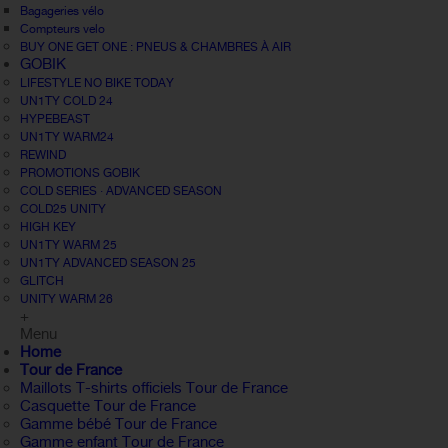
Bagageries vélo
Compteurs velo
BUY ONE GET ONE : PNEUS & CHAMBRES À AIR
GOBIK
LIFESTYLE NO BIKE TODAY
UN1TY COLD 24
HYPEBEAST
UN1TY WARM24
REWIND
PROMOTIONS GOBIK
COLD SERIES · ADVANCED SEASON
COLD25 UNITY
HIGH KEY
UN1TY WARM 25
UN1TY ADVANCED SEASON 25
GLITCH
UNITY WARM 26
+
Menu
Home
Tour de France
Maillots T-shirts officiels Tour de France
Casquette Tour de France
Gamme bébé Tour de France
Gamme enfant Tour de France