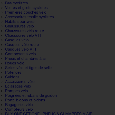
Bas cyclistes
Vestes et gilets cyclistes
Premières couches vélo
Accessoires textile cyclistes
Habits sportwear
Chaussures vélo
Chaussures vélo route
Chaussures vélo VTT
Casques vélo
Casques vélo route
Casques vélo VTT
Composants vélo
Pneus et chambres à air
Roues vélo
Selles vélo et tiges de selle
Potences
Guidons
Accessoires vélo
Eclairages vélo
Pompes vélo
Poignées et rubans de guidon
Porte-bidons et bidons
Bagageries vélo
Compteurs velo
BUY ONE GET ONE : PNEUS & CHAMBRES À AIR