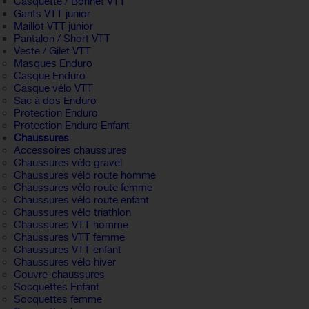
Casquette / Bonnet VTT
Gants VTT junior
Maillot VTT junior
Pantalon / Short VTT
Veste / Gilet VTT
Masques Enduro
Casque Enduro
Casque vélo VTT
Sac à dos Enduro
Protection Enduro
Protection Enduro Enfant
Chaussures
Accessoires chaussures
Chaussures vélo gravel
Chaussures vélo route homme
Chaussures vélo route femme
Chaussures vélo route enfant
Chaussures vélo triathlon
Chaussures VTT homme
Chaussures VTT femme
Chaussures VTT enfant
Chaussures vélo hiver
Couvre-chaussures
Socquettes Enfant
Socquettes femme