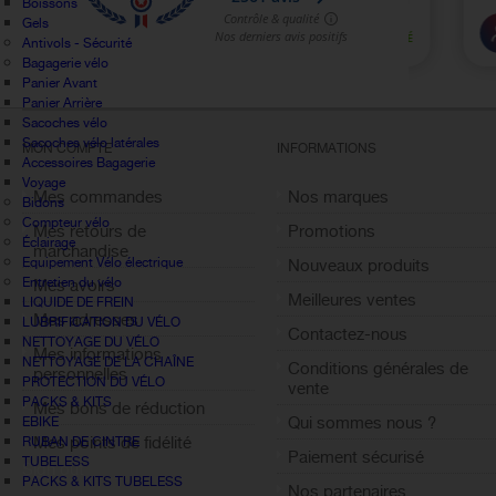
Boissons
Gels
Antivols - Sécurité
Bagagerie vélo
Panier Avant
Panier Arrière
Sacoches vélo
Sacoches vélo latérales
MON COMPTE
INFORMATIONS
Accessoires Bagagerie
Voyage
Mes commandes
Nos marques
Bidons
Compteur vélo
Mes retours de
Promotions
Éclairage
marchandise
Equipement Vélo électrique
Nouveaux produits
Entretien du vélo
Mes avoirs
Meilleures ventes
LIQUIDE DE FREIN
Mes adresses
LUBRIFICATION DU VÉLO
Contactez-nous
NETTOYAGE DU VÉLO
Mes informations
NETTOYAGE DE LA CHAÎNE
Conditions générales de
personnelles
PROTECTION DU VÉLO
vente
PACKS & KITS
Mes bons de réduction
Qui sommes nous ?
EBIKE
Mes points de fidélité
RUBAN DE CINTRE
Paiement sécurisé
TUBELESS
Sign out
PACKS & KITS TUBELESS
Nos partenaires