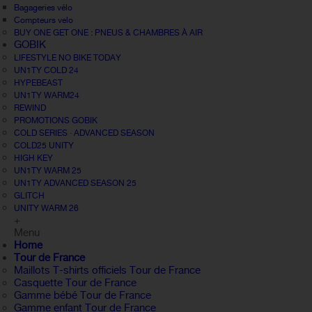
Bagageries vélo
Compteurs velo
BUY ONE GET ONE : PNEUS & CHAMBRES À AIR
GOBIK
LIFESTYLE NO BIKE TODAY
UN1TY COLD 24
HYPEBEAST
UN1TY WARM24
REWIND
PROMOTIONS GOBIK
COLD SERIES · ADVANCED SEASON
COLD25 UNITY
HIGH KEY
UN1TY WARM 25
UN1TY ADVANCED SEASON 25
GLITCH
UNITY WARM 26
+
Menu
Home
Tour de France
Maillots T-shirts officiels Tour de France
Casquette Tour de France
Gamme bébé Tour de France
Gamme enfant Tour de France