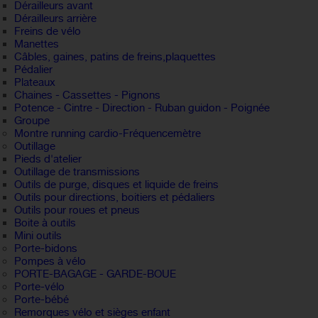
Dérailleurs avant
Dérailleurs arrière
Freins de vélo
Manettes
Câbles, gaines, patins de freins,plaquettes
Pédalier
Plateaux
Chaines - Cassettes - Pignons
Potence - Cintre - Direction - Ruban guidon - Poignée
Groupe
Montre running cardio-Fréquencemètre
Outillage
Pieds d'atelier
Outillage de transmissions
Outils de purge, disques et liquide de freins
Outils pour directions, boitiers et pédaliers
Outils pour roues et pneus
Boite à outils
Mini outils
Porte-bidons
Pompes à vélo
PORTE-BAGAGE - GARDE-BOUE
Porte-vélo
Porte-bébé
Remorques vélo et sièges enfant