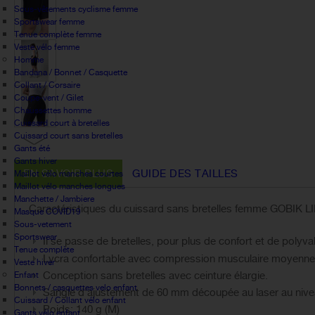
Sous-vêtements cyclisme femme
Sportswear femme
Tenue complète femme
Veste vélo femme
Homme
Bandana / Bonnet / Casquette
Collant / Corsaire
Coupe-vent / Gilet
Chaussettes homme
Cuissard court à bretelles
Cuissard court sans bretelles
Gants été
Gants hiver
EN SAVOIR PLUS
GUIDE DES TAILLES
Maillot vélo manches courtes
Maillot vélo manches longues
Manchette / Jambiere
Caractéristiques du cuissard sans bretelles femme GOBIK LI
Masque COVID19
Sous-vetement
Sportswear
Il se passe de bretelles, pour plus de confort et de polyva
Tenue complète
Lycra confortable avec compression musculaire moyenne
Veste hiver
Conception sans bretelles avec ceinture élargie.
Enfant
Bonnets / casquettes velo enfant
Sangle d'ajustement de 60 mm découpée au laser au nivea
Cuissard / Collant vélo enfant
Poids: 140 g (M)
Gants vélo enfant