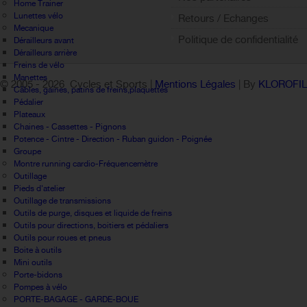
Home Trainer
Lunettes vélo
Retours / Echanges
Mecanique
Politique de confidentialité
Dérailleurs avant
Dérailleurs arrière
Freins de vélo
Manettes
© 2005 -
2026 Cycles et Sports |
Mentions Légales
| By
KLOROFI
Câbles, gaines, patins de freins,plaquettes
Pédalier
Plateaux
Chaines - Cassettes - Pignons
Potence - Cintre - Direction - Ruban guidon - Poignée
Groupe
Montre running cardio-Fréquencemètre
Outillage
Pieds d'atelier
Outillage de transmissions
Outils de purge, disques et liquide de freins
Outils pour directions, boitiers et pédaliers
Outils pour roues et pneus
Boite à outils
Mini outils
Porte-bidons
Pompes à vélo
PORTE-BAGAGE - GARDE-BOUE