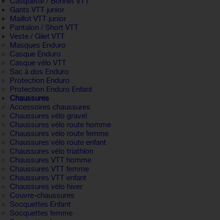
Casquette / Bonnet VTT
Gants VTT junior
Maillot VTT junior
Pantalon / Short VTT
Veste / Gilet VTT
Masques Enduro
Casque Enduro
Casque vélo VTT
Sac à dos Enduro
Protection Enduro
Protection Enduro Enfant
Chaussures
Accessoires chaussures
Chaussures vélo gravel
Chaussures vélo route homme
Chaussures vélo route femme
Chaussures vélo route enfant
Chaussures vélo triathlon
Chaussures VTT homme
Chaussures VTT femme
Chaussures VTT enfant
Chaussures vélo hiver
Couvre-chaussures
Socquettes Enfant
Socquettes femme