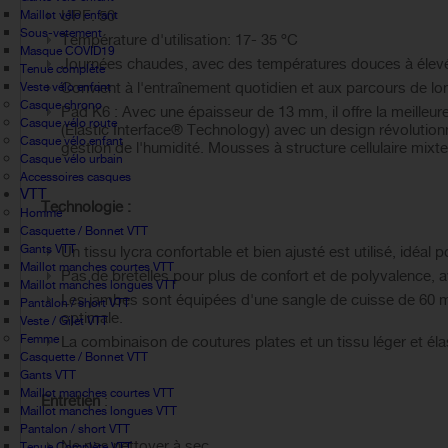
UPF: 50
Maillot vélo enfant
Sous-vetement
Température d'utilisation: 17- 35 ºC
Masque COVID19
Journées chaudes, avec des températures douces à élev
Tenue complète
Convient à l'entraînement quotidien et aux parcours de lo
Veste vélo enfant
Casque chrono
Pad K6 : Avec une épaisseur de 13 mm, il offre la meilleu
Casque vélo route
(Elastic Interface® Technology) avec un design révolution
Casque vélo enfant
gestion de l'humidité. Mousses à structure cellulaire mix
Casque vélo urbain
Accessoires casques
VTT
Technologie :
Homme
Casquette / Bonnet VTT
Gants VTT
Un tissu lycra confortable et bien ajusté est utilisé, idéal p
Maillot manches courtes VTT
Pas de bretelles pour plus de confort et de polyvalence, a
Maillot manches longues VTT
Les jambes sont équipées d'une sangle de cuisse de 60 m
Pantalon / short VTT
optimale.
Veste / Gilet VTT
Femme
La combinaison de coutures plates et un tissu léger et éla
Casquette / Bonnet VTT
Gants VTT
Maillot manches courtes VTT
Entretien
:
Maillot manches longues VTT
Pantalon / short VTT
Ne pas nettoyer à sec.
Tenue Complète VTT