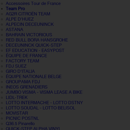
Accessoires Tour de France
Team Pro
AG2R CITROËN TEAM
ALPE D'HUEZ
ALPECIN DECEUNINCK
ASTANA
BAHRAIN VICTORIOUS
RED BULL BORA HANSGROHE
DECEUNINCK QUICK-STEP
EF EDUCATION - EASYPOST
ÉQUIPE DE FRANCE
FACTORY TEAM
FDJ SUEZ
GIRO D'ITALIA
ÉQUIPE NATIONALE BELGE
GROUPAMA FDJ
INEOS GRENADIERS
JUMBO VISMA - VISMA LEASE A BIKE
LIDL-TREK
LOTTO INTERMACHE - LOTTO DSTNY
LOTTO SOUDAL - LOTTO BELISOL
MOVISTAR
PICNIC POSTNL
Q36.5 Pinarello
QUICK-STEP ALPHA VINYL