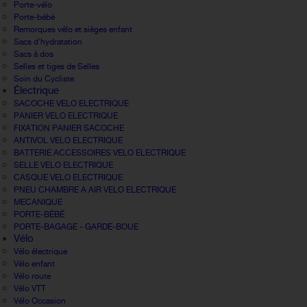
Porte-vélo
Porte-bébé
Remorques vélo et sièges enfant
Sacs d'hydratation
Sacs à dos
Selles et tiges de Selles
Soin du Cycliste
Électrique
SACOCHE VELO ELECTRIQUE
PANIER VELO ELECTRIQUE
FIXATION PANIER SACOCHE
ANTIVOL VELO ELECTRIQUE
BATTERIE ACCESSOIRES VELO ELECTRIQUE
SELLE VELO ELECTRIQUE
CASQUE VELO ELECTRIQUE
PNEU CHAMBRE A AIR VELO ELECTRIQUE
MECANIQUE
PORTE-BÉBÉ
PORTE-BAGAGE - GARDE-BOUE
Vélo
Vélo électrique
Vélo enfant
Vélo route
Vélo VTT
Vélo Occasion