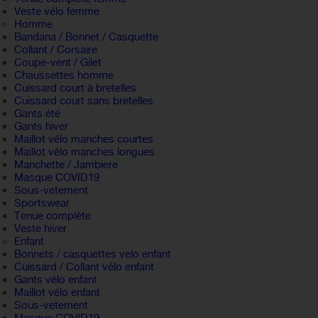
Veste vélo femme
Homme
Bandana / Bonnet / Casquette
Collant / Corsaire
Coupe-vent / Gilet
Chaussettes homme
Cuissard court à bretelles
Cuissard court sans bretelles
Gants été
Gants hiver
Maillot vélo manches courtes
Maillot vélo manches longues
Manchette / Jambiere
Masque COVID19
Sous-vetement
Sportswear
Tenue complète
Veste hiver
Enfant
Bonnets / casquettes velo enfant
Cuissard / Collant vélo enfant
Gants vélo enfant
Maillot vélo enfant
Sous-vetement