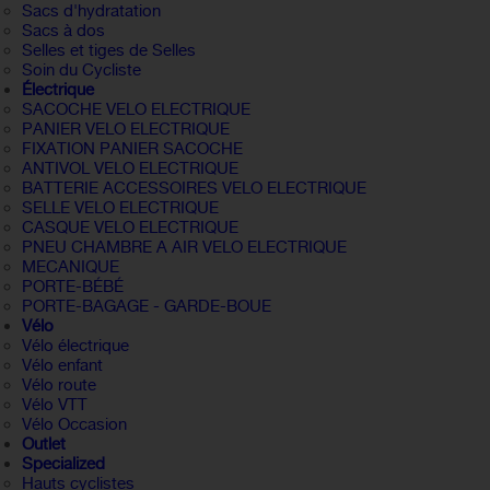
Sacs d'hydratation
Sacs à dos
Selles et tiges de Selles
Soin du Cycliste
Électrique
SACOCHE VELO ELECTRIQUE
PANIER VELO ELECTRIQUE
FIXATION PANIER SACOCHE
ANTIVOL VELO ELECTRIQUE
BATTERIE ACCESSOIRES VELO ELECTRIQUE
SELLE VELO ELECTRIQUE
CASQUE VELO ELECTRIQUE
PNEU CHAMBRE A AIR VELO ELECTRIQUE
MECANIQUE
PORTE-BÉBÉ
PORTE-BAGAGE - GARDE-BOUE
Vélo
Vélo électrique
Vélo enfant
Vélo route
Vélo VTT
Vélo Occasion
Outlet
Specialized
Hauts cyclistes