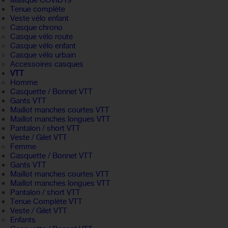
Masque COVID19
Tenue complète
Veste vélo enfant
Casque chrono
Casque vélo route
Casque vélo enfant
Casque vélo urbain
Accessoires casques
VTT
Homme
Casquette / Bonnet VTT
Gants VTT
Maillot manches courtes VTT
Maillot manches longues VTT
Pantalon / short VTT
Veste / Gilet VTT
Femme
Casquette / Bonnet VTT
Gants VTT
Maillot manches courtes VTT
Maillot manches longues VTT
Pantalon / short VTT
Tenue Complète VTT
Veste / Gilet VTT
Enfants