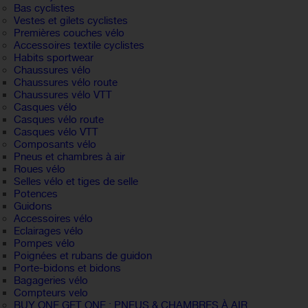
Bas cyclistes
Vestes et gilets cyclistes
Premières couches vélo
Accessoires textile cyclistes
Habits sportwear
Chaussures vélo
Chaussures vélo route
Chaussures vélo VTT
Casques vélo
Casques vélo route
Casques vélo VTT
Composants vélo
Pneus et chambres à air
Roues vélo
Selles vélo et tiges de selle
Potences
Guidons
Accessoires vélo
Eclairages vélo
Pompes vélo
Poignées et rubans de guidon
Porte-bidons et bidons
Bagageries vélo
Compteurs velo
BUY ONE GET ONE : PNEUS & CHAMBRES À AIR