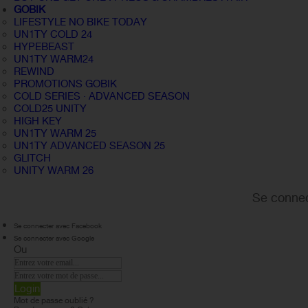
GOBIK
LIFESTYLE NO BIKE TODAY
UN1TY COLD 24
HYPEBEAST
UN1TY WARM24
REWIND
PROMOTIONS GOBIK
COLD SERIES · ADVANCED SEASON
COLD25 UNITY
HIGH KEY
UN1TY WARM 25
UN1TY ADVANCED SEASON 25
GLITCH
UNITY WARM 26
Se connec
Se connecter avec Facebook
Se connecter avec Google
Ou
Login
Mot de passe oublié ?