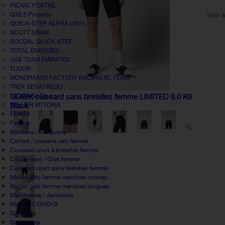
PICNIC POSTNL
Voir 
Q36.5 Pinarello
QUICK-STEP ALPHA VINYL
SCOTT SRAM
SOUDAL QUICK-STEP
TOTAL ÉNERGIES
UAE TEAM EMIRATES
TUDOR
MONDRAKER FACTORY RACING XC TEAM
TREK SEGAFREDO
UCI World Tour
GOBIK cuissard sans bretelles femme LIMITED 6.0 K6
WILLIER VITTORIA
Black
Route
Femme
Bandana / Casquette
Collant / corsaire velo femme
Cuissard court à bretelles femme
Coupe-vent / Gilet femme
Cuissard court sans bretelles femme
Maillot vélo femme manches courtes
Maillot velo femme manches longues
Manchettes / Jambieres
Masque COVID19
Gants été
Gants hiver