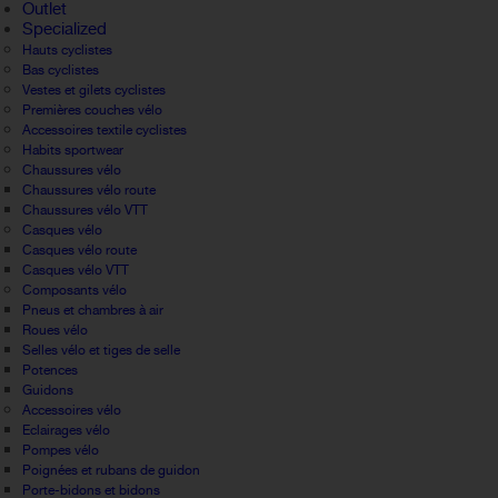
Outlet
Specialized
Hauts cyclistes
Bas cyclistes
Vestes et gilets cyclistes
Premières couches vélo
Accessoires textile cyclistes
Habits sportwear
Chaussures vélo
Chaussures vélo route
Chaussures vélo VTT
Casques vélo
Casques vélo route
Casques vélo VTT
Composants vélo
Pneus et chambres à air
Roues vélo
Selles vélo et tiges de selle
Potences
Guidons
Accessoires vélo
Eclairages vélo
Pompes vélo
Poignées et rubans de guidon
Porte-bidons et bidons