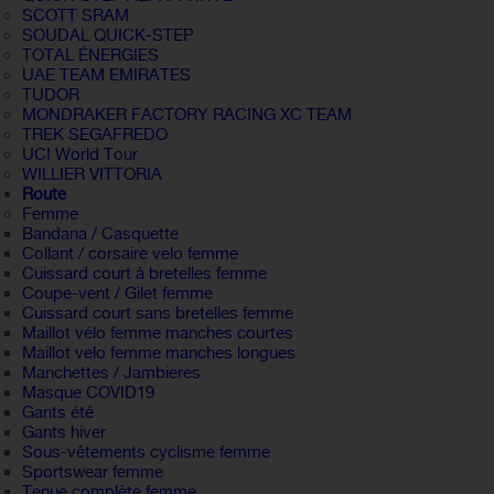
SCOTT SRAM
SOUDAL QUICK-STEP
TOTAL ÉNERGIES
UAE TEAM EMIRATES
TUDOR
MONDRAKER FACTORY RACING XC TEAM
TREK SEGAFREDO
UCI World Tour
WILLIER VITTORIA
Route
Femme
Bandana / Casquette
Collant / corsaire velo femme
Cuissard court à bretelles femme
Coupe-vent / Gilet femme
Cuissard court sans bretelles femme
Maillot vélo femme manches courtes
Maillot velo femme manches longues
Manchettes / Jambieres
Masque COVID19
Gants été
Gants hiver
Sous-vêtements cyclisme femme
Sportswear femme
Tenue complète femme