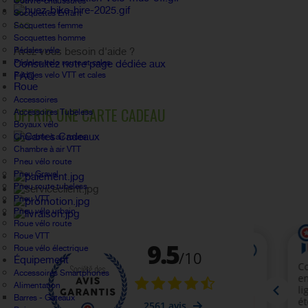
Couvre-chaussures
Socquettes Enfant
Socquettes femme
FAQ
Socquettes homme
Pédales vélo
Avez vous besoin d'aide ?
Pédales velo route et cales
Consultez notre page dédiée aux
Pédales velo VTT et cales
FAQ.
Roue
Accessoires
OFFRIR UNE CARTE CADEAU
Accessoires Tubeless
Boyaux vélo
Chambre à air route
Chambre à air VTT
Pneu vélo route
Pneu Gravel
Pneu route tubeless
Pneu VTT
Pneu vélo urbain
Roue vélo route
Roue VTT
Roue vélo électrique
Équipement
Accessoires Smartphones
Alimentation
Barres - Gateaux