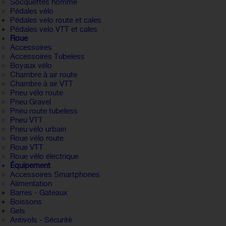
Socquettes homme
Pédales vélo
Pédales velo route et cales
Pédales velo VTT et cales
Roue
Accessoires
Accessoires Tubeless
Boyaux vélo
Chambre à air route
Chambre à air VTT
Pneu vélo route
Pneu Gravel
Pneu route tubeless
Pneu VTT
Pneu vélo urbain
Roue vélo route
Roue VTT
Roue vélo électrique
Équipement
Accessoires Smartphones
Alimentation
Barres - Gateaux
Boissons
Gels
Antivols - Sécurité