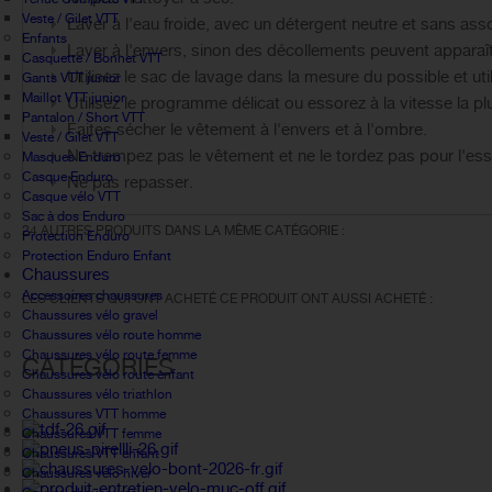
Veste / Gilet VTT
Laver à l'eau froide, avec un détergent neutre et sans ass
Enfants
Laver à l'envers, sinon des décollements peuvent apparaîtr
Casquette / Bonnet VTT
Utilisez le sac de lavage dans la mesure du possible et uti
Gants VTT junior
Maillot VTT junior
Utilisez le programme délicat ou essorez à la vitesse la p
Pantalon / Short VTT
Faites sécher le vêtement à l'envers et à l'ombre.
Veste / Gilet VTT
Ne trempez pas le vêtement et ne le tordez pas pour l'ess
Masques Enduro
Casque Enduro
Ne pas repasser.
Casque vélo VTT
Sac à dos Enduro
24 AUTRES PRODUITS DANS LA MÊME CATÉGORIE :
Protection Enduro
Protection Enduro Enfant
Chaussures
Accessoires chaussures
LES CLIENTS QUI ONT ACHETÉ CE PRODUIT ONT AUSSI ACHETÉ :
Chaussures vélo gravel
Chaussures vélo route homme
Chaussures vélo route femme
CATÉGORIES
Chaussures vélo route enfant
Chaussures vélo triathlon
Chaussures VTT homme
Chaussures VTT femme
Chaussures VTT enfant
Chaussures vélo hiver