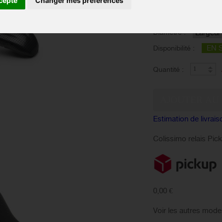
cepte
Changer mes préférences
Couleur :
Diamètre :
EN 
Disponibilité :
Quantité :
Estimation de livrais
Colissimo relais Pic
0,00 €
Voir les autres mode