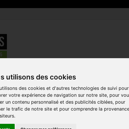
 de Selles
>
SPECIALIZED selle route Power Comp Mimic
s utilisons des cookies
tilisons des cookies et d'autres technologies de suivi pour
SPECIALIZE
rer votre expérience de navigation sur notre site, pour vo
POWER COM
r un contenu personnalisé et des publicités ciblées, pour
Référence :
27119-8
er le trafic de notre site et pour comprendre la provenanc
siteurs.
La selle route SPE
parfaitement à votre
soutien nécessaire.