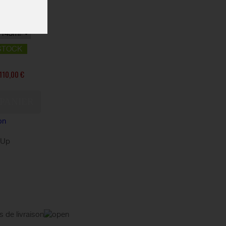
STOCK
110,00 €
on
kUp
s de livraison