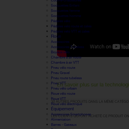
Couvre-chaussures
Socquettes Enfant
Socquettes femme
Socquettes homme
Pédales vélo
Pédales velo route et cales
Pédales velo VTT et cales
Roue
Accessoires
Accessoires Tubeless
Boyaux vélo
Chambre à air route
Chambre à air VTT
Pneu vélo route
Pneu Gravel
Pneu route tubeless
Pneu VTT
En savoir plus sur la technolo
Pneu vélo urbain
Roue vélo route
Roue VTT
30 AUTRES PRODUITS DANS LA MÊME CATÉGOR
Roue vélo électrique
Équipement
Accessoires Smartphones
LES CLIENTS QUI ONT ACHETÉ CE PRODUIT ON
Alimentation
Barres - Gateaux