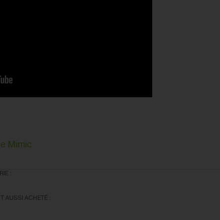
gie Mimic
IE :
T AUSSI ACHETÉ :