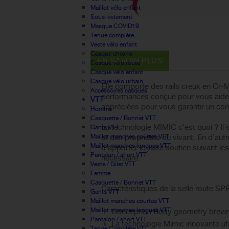
Maillot vélo enfant
Sous-vetement
Masque COVID19
Tenue complète
Veste vélo enfant
Casque chrono
EN SAVOIR PLUS
Casque vélo route
Casque vélo enfant
Casque vélo urbain
Elle comporte des rails creux en Cr-
Accessoires casques
performances conçue pour vous aider 
VTT
appréciées pour vous garantir un conf
Homme
Casquette / Bonnet VTT
La technologie MIMIC c’est quoi ? Il 
Gants VTT
Maillot manches courtes VTT
et des propriétés du vivant. En d’au
Maillot manches longues VTT
d’apporter le juste soutien suivant le
Pantalon / short VTT
nécessaire.
Veste / Gilet VTT
Femme
Casquette / Bonnet VTT
Caractéristiques de la selle route 
Gants VTT
Maillot manches courtes VTT
Maillot manches longues VTT
Conception Body geometry brevetée
Pantalon / short VTT
La technologie Mimic innovante uti
Tenue Complète VTT