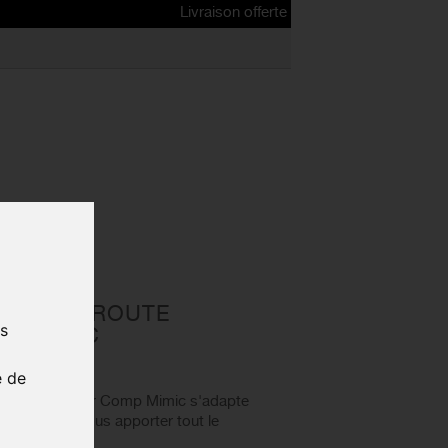
Livraison offerte dès 80€ d'achat | Free delivery fr
D SELLE ROUTE
us
P MIMIC
303
e de
CIALIZED Power Comp Mimic s'adapte
 corps pour vous apporter tout le