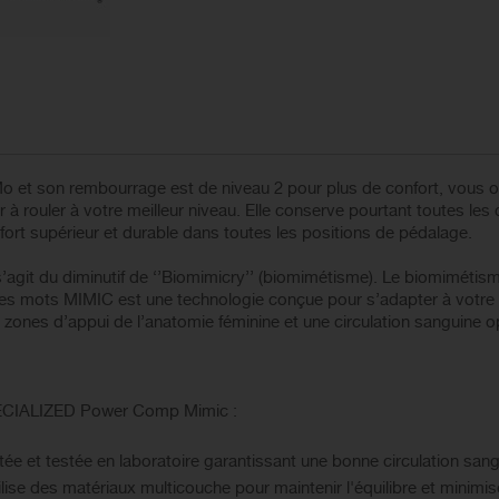
Mo et son rembourrage est de niveau 2 pour plus de confort, vous o
à rouler à votre meilleur niveau. Elle conserve pourtant toutes les
ort supérieur et durable dans toutes les positions de pédalage.
s’agit du diminutif de ‘’Biomimicry’’ (biomimétisme). Le biomimétis
tres mots MIMIC est une technologie conçue pour s’adapter à votre
s zones d’appui de l’anatomie féminine et une circulation sanguine op
SPECIALIZED Power Comp Mimic :
 et testée en laboratoire garantissant une bonne circulation san
lise des matériaux multicouche pour maintenir l'équilibre et minimi