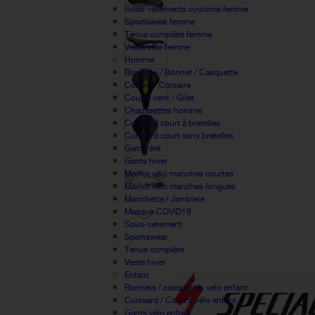
Sous-vêtements cyclisme femme
Sportswear femme
Tenue complète femme
Veste vélo femme
Homme
Bandana / Bonnet / Casquette
Collant / Corsaire
Coupe-vent / Gilet
Chaussettes homme
Cuissard court à bretelles
Cuissard court sans bretelles
Gants été
Gants hiver
Maillot vélo manches courtes
Maillot vélo manches longues
Manchette / Jambiere
Masque COVID19
Sous-vetement
Sportswear
Tenue complète
Veste hiver
Enfant
Bonnets / casquettes velo enfant
Cuissard / Collant vélo enfant
Gants vélo enfant