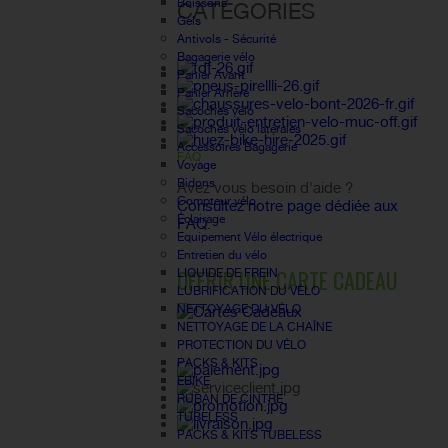
Boissons
CATÉGORIES
Gels
Antivols - Sécurité
Bagagerie vélo
Panier Avant
Panier Arrière
Sacoches vélo
Sacoches vélo latérales
Accessoires Bagagerie
FAQ
Voyage
Bidons
Avez vous besoin d'aide ?
Compteur vélo
Consultez notre page dédiée aux
Éclairage
FAQ.
Equipement Vélo électrique
Entretien du vélo
OFFRIR UNE CARTE CADEAU
LIQUIDE DE FREIN
LUBRIFICATION DU VÉLO
NETTOYAGE DU VÉLO
NETTOYAGE DE LA CHAÎNE
PROTECTION DU VÉLO
PACKS & KITS
EBIKE
RUBAN DE CINTRE
TUBELESS
PACKS & KITS TUBELESS