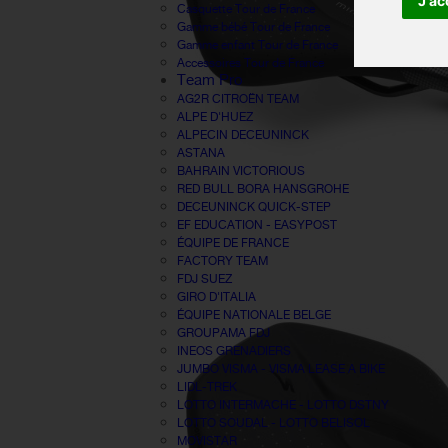
J'ac
Casquette Tour de France
Gamme bébé Tour de France
Gamme enfant Tour de France
Accessoires Tour de France
Team Pro
AG2R CITROËN TEAM
ALPE D'HUEZ
ALPECIN DECEUNINCK
ASTANA
BAHRAIN VICTORIOUS
RED BULL BORA HANSGROHE
DECEUNINCK QUICK-STEP
EF EDUCATION - EASYPOST
ÉQUIPE DE FRANCE
FACTORY TEAM
FDJ SUEZ
GIRO D'ITALIA
ÉQUIPE NATIONALE BELGE
GROUPAMA FDJ
INEOS GRENADIERS
JUMBO VISMA - VISMA LEASE A BIKE
LIDL-TREK
LOTTO INTERMACHE - LOTTO DSTNY
LOTTO SOUDAL - LOTTO BELISOL
MOVISTAR