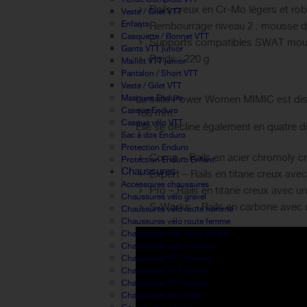
Rails creux en Cr-Mo légers et ro
Veste / Gilet VTT
Enfants
Rembourrage niveau 2 : mousse de 
Casquette / Bonnet VTT
Supports compatibles SWAT moulés 
Gants VTT junior
Poids : 220 g
Maillot VTT junior
Pantalon / Short VTT
Veste / Gilet VTT
Masques Enduro
La selle Power Women MIMIC est disp
Casque Enduro
168 mm.
Casque vélo VTT
Elle se décline également en quatre d
Sac à dos Enduro
Protection Enduro
Comp – Rails en acier chromoly c
Protection Enduro Enfant
Chaussures
Expert – Rails en titane creux av
Accessoires chaussures
Pro – Rails en titane creux avec 
Chaussures vélo gravel
S-Works – Rails en carbone avec
Chaussures vélo route homme
Chaussures vélo route femme
Chaussures vélo route enfant
Chaussures vélo triathlon
Chaussures VTT homme
Chaussures VTT femme
Chaussures VTT enfant
Chaussures vélo hiver