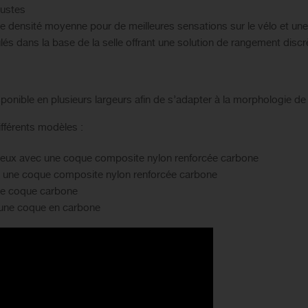
bustes
densité moyenne pour de meilleures sensations sur le vélo et une 
dans la base de la selle offrant une solution de rangement discrè
onible en plusieurs largeurs afin de s’adapter à la morphologie 
ifférents modèles :
reux avec une coque composite nylon renforcée carbone
ec une coque composite nylon renforcée carbone
une coque carbone
 une coque en carbone