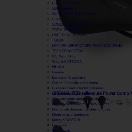
PICNIC POSTNL
Q36.5 Pinarello
QUICK-STEP ALPHA VINYL
SCOTT SRAM
SOUDAL QUICK-STEP
TOTAL ÉNERGIES
UAE TEAM EMIRATES
TUDOR
MONDRAKER FACTORY RACING XC TEAM
TREK SEGAFREDO
UCI World Tour
WILLIER VITTORIA
Route
Femme
Bandana / Casquette
Collant / corsaire velo femme
Cuissard court à bretelles femme
SPECIALIZED selle route Power Comp 
Coupe-vent / Gilet femme
Cuissard court sans bretelles femme
Maillot vélo femme manches courtes
Maillot velo femme manches longues
Manchettes / Jambieres
Masque COVID19
Gants été
Gants hiver