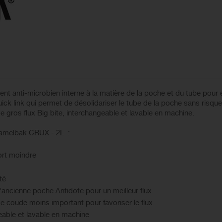
ement anti-microbien interne à la matière de la poche et du tube pou
ck link qui permet de désolidariser le tube de la poche sans risque d
e gros flux Big bite, interchangeable et lavable en machine.
Camelbak CRUX - 2L :
ort moindre
té
'ancienne poche Antidote pour un meilleur flux
e coude moins important pour favoriser le flux
geable et lavable en machine