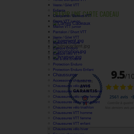
Veste / Gilet VTT
Enfants
OFFRIR UNE CARTE CADEAU
Casquette / Bonnet VTT
Gants VTT junior
Maillot VTT junior
Pantalon / Short VTT
Veste / Gilet VTT
Masques Enduro
Casque Enduro
Casque vélo VTT
Sac à dos Enduro
Protection Enduro
Protection Enduro Enfant
Chaussures
Accessoires chaussures
Chaussures vélo gravel
Chaussures vélo route homme
Chaussures vélo route femme
Chaussures vélo route enfant
Chaussures vélo triathlon
Chaussures VTT homme
Chaussures VTT femme
Chaussures VTT enfant
Chaussures vélo hiver