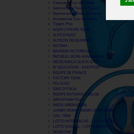
J'ac
Casquette Tour de France
Gamme bébé Tour de France
Gamme enfant Tour de France
Accessoires Tour de France
Team Pro
AG2R CITROËN TEAM
ALPE D'HUEZ
ALPECIN DECEUNINCK
ASTANA
BAHRAIN VICTORIOUS
RED BULL BORA HANSGROHE
DECEUNINCK QUICK-STEP
EF EDUCATION - EASYPOST
ÉQUIPE DE FRANCE
FACTORY TEAM
FDJ SUEZ
GIRO D'ITALIA
ÉQUIPE NATIONALE BELGE
GROUPAMA FDJ
INEOS GRENADIERS
JUMBO VISMA - VISMA LEASE A BIKE
LIDL-TREK
LOTTO INTERMACHE - LOTTO DSTNY
LOTTO SOUDAL - LOTTO BELISOL
MOVISTAR