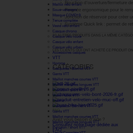
Bouchon d'ouverture/fermeture de l
Maillot vélo enfant
Poignée ergonomique pour le rem
Sous-vetement
Masque COVID19
Jonction de réservoir pour créer un
Tenue complète
Système Quick link : permet de ret
Veste vélo enfant
Casque chrono
23 AUTRES PRODUITS DANS LA MÊME CATÉGOR
Casque vélo route
Casque vélo enfant
Casque vélo urbain
LES CLIENTS QUI ONT ACHETÉ CE PRODUIT ON
Accessoires casques
VTT
Homme
CATÉGORIES
Casquette / Bonnet VTT
Gants VTT
Maillot manches courtes VTT
Maillot manches longues VTT
Pantalon / short VTT
Veste / Gilet VTT
Femme
Casquette / Bonnet VTT
FAQ
Gants VTT
Maillot manches courtes VTT
Avez vous besoin d'aide ?
Maillot manches longues VTT
Consultez notre page dédiée aux
Pantalon / short VTT
FAQ.
Tenue Complète VTT