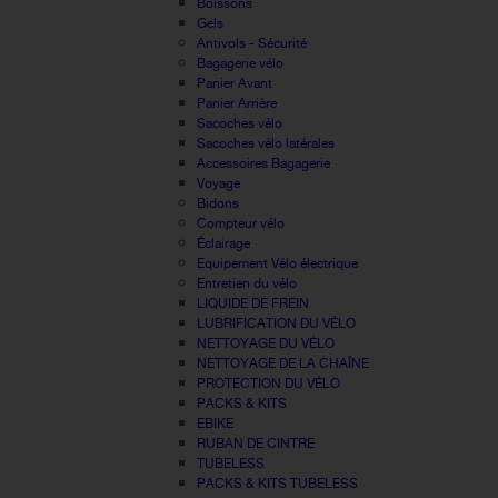
Boissons
Gels
Antivols - Sécurité
Bagagerie vélo
Panier Avant
Panier Arrière
Sacoches vélo
Sacoches vélo latérales
Accessoires Bagagerie
Voyage
Bidons
Compteur vélo
Éclairage
Equipement Vélo électrique
Entretien du vélo
LIQUIDE DE FREIN
LUBRIFICATION DU VÉLO
NETTOYAGE DU VÉLO
NETTOYAGE DE LA CHAÎNE
PROTECTION DU VÉLO
PACKS & KITS
EBIKE
RUBAN DE CINTRE
TUBELESS
PACKS & KITS TUBELESS