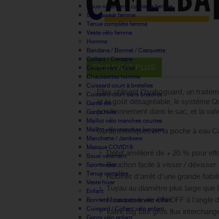
Sous-vêtements cyclisme femme
Sportswear femme
Tenue complète femme
Veste vélo femme
Homme
Bandana / Bonnet / Casquette
Collant / Corsaire
EN SAVOIR PLUS
Coupe-vent / Gilet
Chaussettes homme
Cuissard court à bretelles
Elles utilisent l'hydroguard, un trait
Cuissard court sans bretelles
et le goût désagréable, le systéme Qui
Gants été
positionnement dans le sac, et la valv
Gants hiver
Maillot vélo manches courtes
Maillot vélo manches longues
Caractéristiques de la poche à eau 
Manchette / Jambiere
Masque COVID19
Débit amélioré de + 20 % pour eff
Sous-vetement
Bouchon facile à visser / dévisser
Sportswear
Tenue complète
Robinet d'arrêt d'une grande fiabili
Veste hiver
Tuyau au diamètre plus large que l
Enfant
Nouveau levier ON/OFF à l'angle d
Bonnets / casquettes velo enfant
Cuissard / Collant vélo enfant
valve Big bite gros flux interchan
Gants vélo enfant