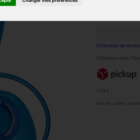
cepte
Changer mes préférences
EN 
Disponibilité :
Quantité :
Estimation de livrais
Colissimo relais Pic
7,63 €
Voir les autres mode