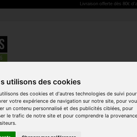
Livraison offerte dès 80€ d'achat | Fre
tion
>
CAMELBAK poche à eau CRUX - 2L
s utilisons des cookies
tilisons des cookies et d'autres technologies de suivi pour
CAMELBAK 
rer votre expérience de navigation sur notre site, pour vo
CRUX - 2L
r un contenu personnalisé et des publicités ciblées, pour
Référence :
1229001
er le trafic de notre site et pour comprendre la provenanc
siteurs.
La poche à eau CRUX
absorption de 20% su