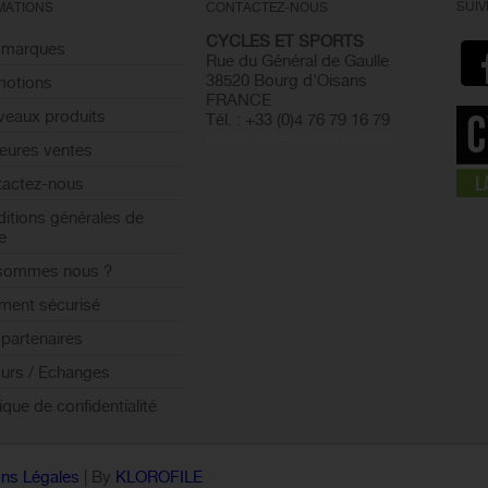
SUI
MATIONS
CONTACTEZ-NOUS
CYCLES ET SPORTS
 marques
Rue du Général de Gaulle
38520 Bourg d'Oisans
motions
FRANCE
eaux produits
Tél. : +33 (0)4 76 79 16 79
info@cyclesetsports.com
leures ventes
actez-nous
itions générales de
e
 sommes nous ?
ment sécurisé
partenaires
urs / Echanges
tique de confidentialité
ns Légales
| By
KLOROFILE