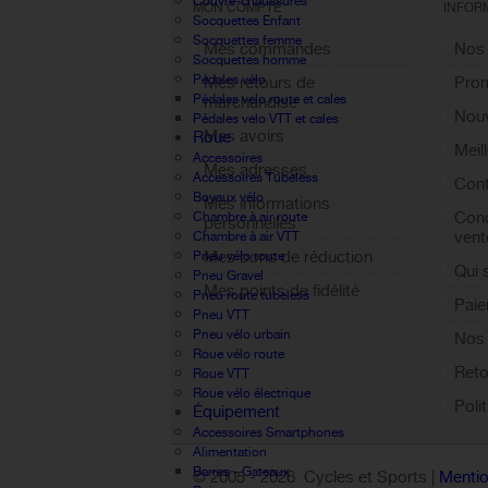
Couvre-chaussures
MON COMPTE
INFOR
Socquettes Enfant
Socquettes femme
Mes commandes
Nos
Socquettes homme
Pédales vélo
Mes retours de
Pro
Pédales velo route et cales
marchandise
Nouv
Pédales velo VTT et cales
Mes avoirs
Roue
Meil
Accessoires
Mes adresses
Accessoires Tubeless
Cont
Boyaux vélo
Mes informations
Cond
Chambre à air route
personnelles
vent
Chambre à air VTT
Mes bons de réduction
Pneu vélo route
Qui
Pneu Gravel
Mes points de fidélité
Pneu route tubeless
Paie
Pneu VTT
Sign out
Pneu vélo urbain
Nos 
Roue vélo route
Reto
Roue VTT
Roue vélo électrique
Poli
Équipement
Accessoires Smartphones
Alimentation
Barres - Gateaux
© 2005 -
2026 Cycles et Sports |
Mentio