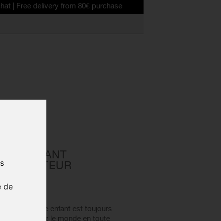
delivery from 80€ purchase
SIÈGE AVANT
us
 ADAPTATEUR
e de
rban Iki, votre enfant est toujours
mble, explorez le monde en toute