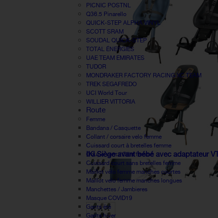
PICNIC POSTNL
Q36.5 Pinarello
QUICK-STEP ALPHA VINYL
SCOTT SRAM
SOUDAL QUICK-STEP
TOTAL ÉNERGIES
UAE TEAM EMIRATES
TUDOR
MONDRAKER FACTORY RACING XC TEAM
TREK SEGAFREDO
UCI World Tour
WILLIER VITTORIA
Route
Femme
Bandana / Casquette
Collant / corsaire velo femme
Cuissard court à bretelles femme
IKI Siège avant bébé avec adaptateur V
Coupe-vent / Gilet femme
Cuissard court sans bretelles femme
Maillot vélo femme manches courtes
Maillot velo femme manches longues
Manchettes / Jambieres
Masque COVID19
Gants été
Gants hiver