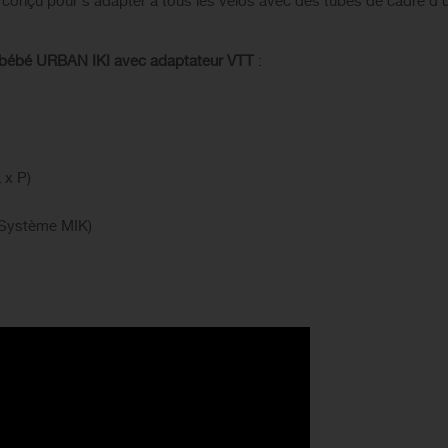
 conçu pour s'adapter à tous les vélos avec des tubes de cadre d'
t bébé URBAN IKI avec adaptateur VTT
:
 x P)
(Système MIK)