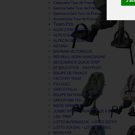
J'ac
Casquette Tour de France
Gamme bébé Tour de France
Gamme enfant Tour de France
Accessoires Tour de France
Team Pro
AG2R CITROËN TEAM
ALPE D'HUEZ
ALPECIN DECEUNINCK
ASTANA
BAHRAIN VICTORIOUS
RED BULL BORA HANSGROHE
DECEUNINCK QUICK-STEP
EF EDUCATION - EASYPOST
ÉQUIPE DE FRANCE
FACTORY TEAM
FDJ SUEZ
GIRO D'ITALIA
ÉQUIPE NATIONALE BELGE
GROUPAMA FDJ
INEOS GRENADIERS
JUMBO VISMA - VISMA LEASE A BIKE
LIDL-TREK
LOTTO INTERMACHE - LOTTO DSTNY
LOTTO SOUDAL - LOTTO BELISOL
MOVISTAR