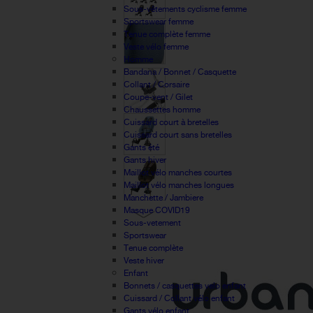
Sous-vêtements cyclisme femme
Sportswear femme
Tenue complète femme
Veste vélo femme
Homme
Bandana / Bonnet / Casquette
Collant / Corsaire
Coupe-vent / Gilet
Chaussettes homme
Cuissard court à bretelles
Cuissard court sans bretelles
Gants été
Gants hiver
Maillot vélo manches courtes
Maillot vélo manches longues
Manchette / Jambiere
Masque COVID19
Sous-vetement
Sportswear
Tenue complète
Veste hiver
Enfant
Bonnets / casquettes velo enfant
Cuissard / Collant vélo enfant
Gants vélo enfant