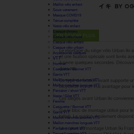
Maillot vélo enfant
Sous-vetement
Masque COVID19
Tenue complète
Veste vélo enfant
Casque chrono
EN SAVOIR PLUS
Casque vélo route
Casque vélo enfant
Casque vélo urbain
Le montage du siège vélo Urban Iki av
Accessoires casques
et une fixation spéciale sont livrés a
VTT
à peine quelques secondes. Découvrez
Homme
dessous.
Casquette / Bonnet VTT
Gants VTT
Maillot manches courtes VTT
Ce type de fixation avant supporte un
Maillot manches longues VTT
bicyclette est un vrai avantage pour l
Pantalon / short VTT
Veste / Gilet VTT
Les sièges avant Urban Iki convienne
Femme
Casquette / Bonnet VTT
Sur le bloc de montage utilisé pour le
Gants VTT
bébé). Le guidon, également disponibl
Maillot manches courtes VTT
Maillot manches longues VTT
Le suport de montage Urban Iki Frame 
Pantalon / short VTT
Tenue Complète VTT