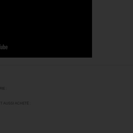
IE :
T AUSSI ACHETÉ :