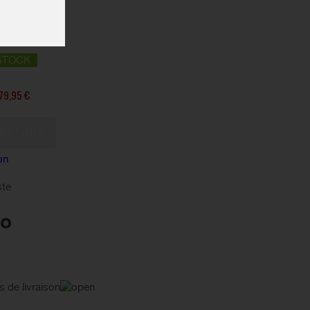
STOCK
79,95 €
on
ste
s de livraison