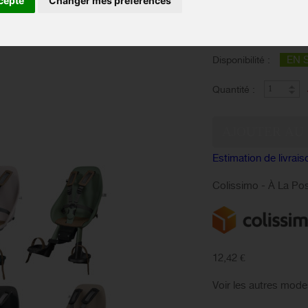
cepte
Changer mes préférences
complicité !
Couleur :
EN 
Disponibilité :
Quantité :
Estimation de livrais
Colissimo - À La Po
12,42 €
Voir les autres mode