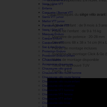
sécurité européennes EN14344. Il est
Veste / Gilet VTT
mm.
Enfants
Casquette / Bonnet VTT
Caractéristiques du
siège vélo avan
Gants VTT junior
Maillot VTT junior
Âge de l'enfant : de 9 mois à 3 ans
Pantalon / Short VTT
Veste / Gilet VTT
Poids de l'enfant : de 9 à 15 kg
Masques Enduro
Diamètre de potence : 20-28 mm
Casque Enduro
Dimensions 68 x 38 x 14 cm (H x L
Casque vélo VTT
Sac à dos Enduro
Pièces de montage incluses
Protection Enduro
Système de montage Click & Go 
Protection Enduro Enfant
Chaussures
Vidéo de montage disponible
Accessoires chaussures
Testé et approuvé TUV
Chaussures vélo gravel
Poids : 5 kg.
Chaussures vélo route homme
Chaussures vélo route femme
Chaussures vélo route enfant
Chaussures vélo triathlon
Chaussures VTT homme
Chaussures VTT femme
Chaussures VTT enfant
Chaussures vélo hiver