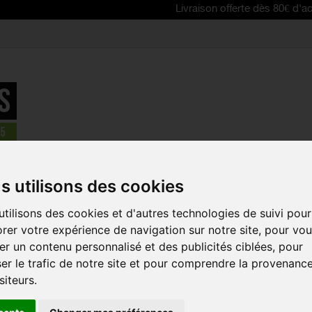
Livraison offerte dès 80€ d'achat | Free 
URBAN IKI Siège avant bébé avec adaptateur VTT
s utilisons des cookies
tilisons des cookies et d'autres technologies de suivi pour
URBAN IKI 
rer votre expérience de navigation sur notre site, pour vo
BÉBÉ AVEC
r un contenu personnalisé et des publicités ciblées, pour
VTT
er le trafic de notre site et pour comprendre la provenanc
Référence :
UIS20
siteurs.
Avec le siège avant U
sous vos yeux. Ense