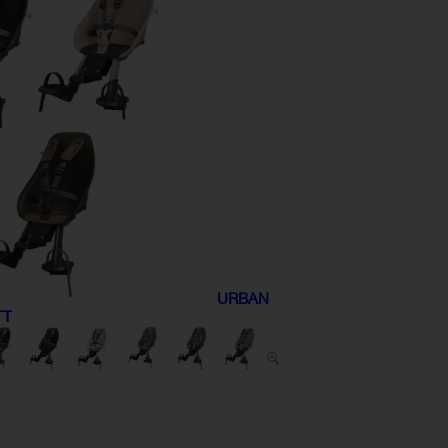
URBAN
TT