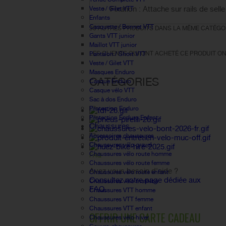
Fixation : Attache sur rails de selle
Veste / Gilet VTT
Enfants
Casquette / Bonnet VTT
30 AUTRES PRODUITS DANS LA MÊME CATÉGOR
Gants VTT junior
Maillot VTT junior
LES CLIENTS QUI ONT ACHETÉ CE PRODUIT ON
Pantalon / Short VTT
Veste / Gilet VTT
Masques Enduro
CATÉGORIES
Casque Enduro
Casque vélo VTT
Sac à dos Enduro
Protection Enduro
Protection Enduro Enfant
Chaussures
Accessoires chaussures
Chaussures vélo gravel
Chaussures vélo route homme
FAQ
Chaussures vélo route femme
Avez vous besoin d'aide ?
Chaussures vélo route enfant
Consultez notre page dédiée aux
Chaussures vélo triathlon
FAQ.
Chaussures VTT homme
Chaussures VTT femme
Chaussures VTT enfant
OFFRIR UNE CARTE CADEAU
Chaussures vélo hiver