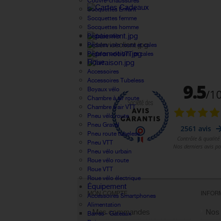
Couvre-chaussures
Socquettes Enfant
Socquettes femme
Socquettes homme
Pédales vélo
Pédales velo route et cales
Pédales velo VTT et cales
Roue
Accessoires
Accessoires Tubeless
Boyaux vélo
Chambre à air route
Chambre à air VTT
Pneu vélo route
Pneu Gravel
Pneu route tubeless
Pneu VTT
Pneu vélo urbain
Roue vélo route
Roue VTT
Roue vélo électrique
Équipement
MON COMPTE
INFOR
Accessoires Smartphones
Alimentation
Mes commandes
Nos
Barres - Gateaux