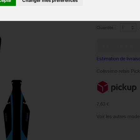
cepte
Changer mes préférences
Couleur :
EN 
Disponibilité :
Quantité :
Estimation de livrais
Colissimo relais Pic
7,63 €
Voir les autres mode