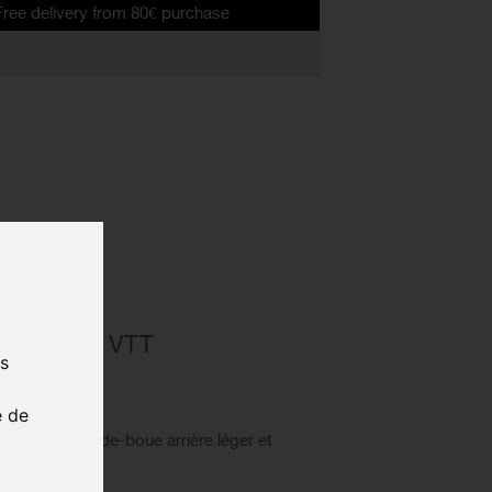
ery from 80€ purchase
DE-BOUE VTT
us
 XL
e de
FAL est un garde-boue arrière léger et
pneus de VTT.