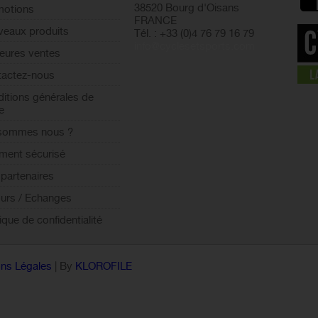
38520 Bourg d'Oisans
motions
FRANCE
eaux produits
Tél. : +33 (0)4 76 79 16 79
info@cyclesetsports.com
leures ventes
actez-nous
itions générales de
e
 sommes nous ?
ment sécurisé
partenaires
urs / Echanges
tique de confidentialité
ns Légales
| By
KLOROFILE