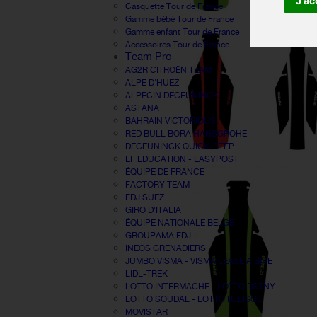
J'ac
Casquette Tour de France
Gamme bébé Tour de France
Gamme enfant Tour de France
Accessoires Tour de France
Team Pro
AG2R CITROËN TEAM
ALPE D'HUEZ
ALPECIN DECEUNINCK
ASTANA
BAHRAIN VICTORIOUS
RED BULL BORA HANSGROHE
DECEUNINCK QUICK-STEP
EF EDUCATION - EASYPOST
ÉQUIPE DE FRANCE
FACTORY TEAM
FDJ SUEZ
GIRO D'ITALIA
ÉQUIPE NATIONALE BELGE
GROUPAMA FDJ
INEOS GRENADIERS
JUMBO VISMA - VISMA LEASE A BIKE
LIDL-TREK
LOTTO INTERMACHE - LOTTO DSTNY
LOTTO SOUDAL - LOTTO BELISOL
MOVISTAR