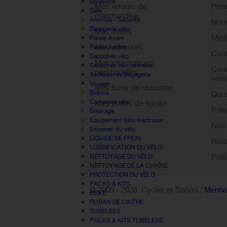
Boissons
Mes retours de
Pro
Gels
marchandise
Antivols - Sécurité
Nouv
Bagagerie vélo
Mes avoirs
Meil
Panier Avant
Mes adresses
Panier Arrière
Cont
Sacoches vélo
Mes informations
Sacoches vélo latérales
Cond
personnelles
Accessoires Bagagerie
vent
Voyage
Mes bons de réduction
Bidons
Qui
Compteur vélo
Mes points de fidélité
Paie
Éclairage
Sign out
Equipement Vélo électrique
Nos 
Entretien du vélo
LIQUIDE DE FREIN
Reto
LUBRIFICATION DU VÉLO
Poli
NETTOYAGE DU VÉLO
NETTOYAGE DE LA CHAÎNE
PROTECTION DU VÉLO
PACKS & KITS
© 2005 -
2026 Cycles et Sports |
Mentio
EBIKE
RUBAN DE CINTRE
TUBELESS
PACKS & KITS TUBELESS