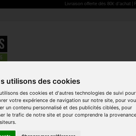
Livraison offerte dès 80€ d'achat | Free deliv
 - GARDE-BOUE
>
ZEFAL Garde-boue VTT Shield Lite XL
s utilisons des cookies
tilisons des cookies et d'autres technologies de suivi pour
ZEFAL GAR
rer votre expérience de navigation sur notre site, pour vo
SHIELD LITE
r un contenu personnalisé et des publicités ciblées, pour
Référence :
2560
er le trafic de notre site et pour comprendre la provenanc
siteurs.
Le Shield Lite XL ZE
discret adapté aux 