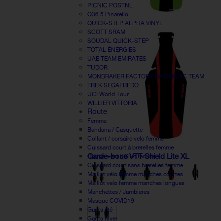
PICNIC POSTNL
Q36.5 Pinarello
QUICK-STEP ALPHA VINYL
SCOTT SRAM
SOUDAL QUICK-STEP
TOTAL ÉNERGIES
UAE TEAM EMIRATES
TUDOR
MONDRAKER FACTORY RACING XC TEAM
TREK SEGAFREDO
UCI World Tour
WILLIER VITTORIA
Route
Femme
Bandana / Casquette
Collant / corsaire velo femme
Cuissard court à bretelles femme
Garde-boue VTT Shield Lite XL
Coupe-vent / Gilet femme
Cuissard court sans bretelles femme
Maillot vélo femme manches courtes
Maillot velo femme manches longues
Manchettes / Jambieres
Masque COVID19
Gants été
Gants hiver