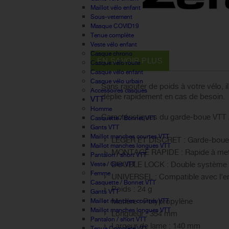
Maillot vélo enfant
Sous-vetement
Masque COVID19
Tenue complète
Veste vélo enfant
Casque chrono
EN SAVOIR PLUS
Casque vélo route
Casque vélo enfant
Casque vélo urbain
Sans rajouter de poids à votre vélo, i
Accessoires casques
déplie rapidement en cas de besoin.
VTT
Homme
Caractéristiques du garde-boue VTT 
Casquette / Bonnet VTT
Gants VTT
Maillot manches courtes VTT
LEGER ET DISCRET : Garde-boue tr
Maillot manches longues VTT
MONTAGE RAPIDE : Rapide à mettr
Pantalon / short VTT
DOUBLE LOCK : Double système de 
Veste / Gilet VTT
Femme
UNIVERSEL : Compatible avec l'en
Casquette / Bonnet VTT
Poids : 24 g
Gants VTT
Matière : Polypropylène
Maillot manches courtes VTT
Maillot manches longues VTT
Longueur : 354 mm
Pantalon / short VTT
Largeur de lame : 140 mm
Tenue Complète VTT