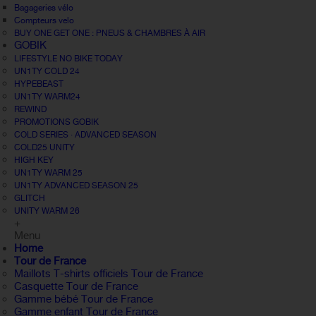
Bagageries vélo
Compteurs velo
BUY ONE GET ONE : PNEUS & CHAMBRES À AIR
GOBIK
LIFESTYLE NO BIKE TODAY
UN1TY COLD 24
HYPEBEAST
UN1TY WARM24
REWIND
PROMOTIONS GOBIK
COLD SERIES · ADVANCED SEASON
COLD25 UNITY
HIGH KEY
UN1TY WARM 25
UN1TY ADVANCED SEASON 25
GLITCH
UNITY WARM 26
+
Menu
Home
Tour de France
Maillots T-shirts officiels Tour de France
Casquette Tour de France
Gamme bébé Tour de France
Gamme enfant Tour de France