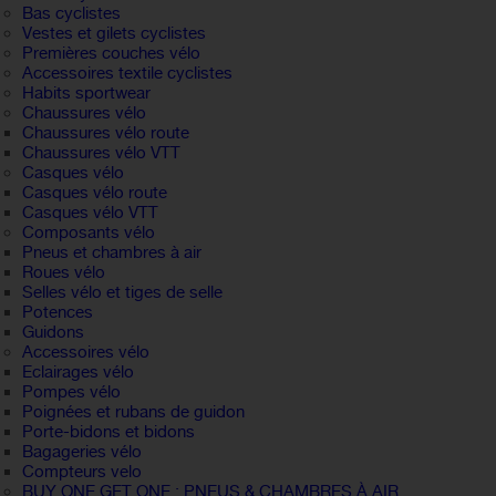
Bas cyclistes
Vestes et gilets cyclistes
Premières couches vélo
Accessoires textile cyclistes
Habits sportwear
Chaussures vélo
Chaussures vélo route
Chaussures vélo VTT
Casques vélo
Casques vélo route
Casques vélo VTT
Composants vélo
Pneus et chambres à air
Roues vélo
Selles vélo et tiges de selle
Potences
Guidons
Accessoires vélo
Eclairages vélo
Pompes vélo
Poignées et rubans de guidon
Porte-bidons et bidons
Bagageries vélo
Compteurs velo
BUY ONE GET ONE : PNEUS & CHAMBRES À AIR