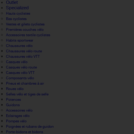
Outlet
Specialized
Hauts cyclistes
Bas cyclistes
Vestes et gilets cyclistes
Premières couches vélo
Accessoires textile cyclistes
Habits sportwear
Chaussures vélo
Chaussures vélo route
Chaussures vélo VTT
Casques vélo
Casques vélo route
Casques vélo VTT
Composants vélo
Pneus et chambres à air
Roues vélo
Selles vélo et tiges de selle
Potences
Guidons
Accessoires vélo
Eclairages vélo
Pompes vélo
Poignées et rubans de guidon
Porte-bidons et bidons