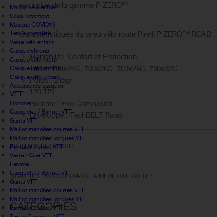
exclusive de la gamme P ZERO™
Maillot vélo enfant
Sous-vetement
Masque COVID19
Tenue complète
Caractéristiques du pneu vélo route Pirelli P ZERO™ ROAD :
Veste vélo enfant
Casque chrono
Maniabilité, Confort et Protection
Casque vélo route
Taille : 700x24C, 700x26C, 700x28C, 700x32C
Casque vélo enfant
Casque vélo urbain
Poids : 215gr
Accessoires casques
120 TPI
VTT
Gomme : Evo Compound
Homme
Casquette / Bonnet VTT
Enveloppe : TechBELT Road
Gants VTT
Maillot manches courtes VTT
Maillot manches longues VTT
VOUS AIMEREZ AUSSI :
Pantalon / short VTT
Veste / Gilet VTT
Femme
Casquette / Bonnet VTT
30 AUTRES PRODUITS DANS LA MÊME CATÉGORIE :
Gants VTT
Maillot manches courtes VTT
Maillot manches longues VTT
CATÉGORIES
Pantalon / short VTT
Tenue Complète VTT