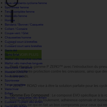
Sous-vêtements cyclisme femme
Sportswear femme
Tenue complète femme
Veste vélo femme
Homme
Bandana / Bonnet / Casquette
Collant / Corsaire
Coupe-vent / Gilet
Chaussettes homme
Cuissard court à bretelles
Cuissard court sans bretelles
Gants été
EN SAVOIR PLUS
Gants hiver
Maillot vélo manches courtes
Maillot vélo manches longues
Pirelli élargit la gamme P ZERO™ avec l’introduction du pn
Manchette / Jambiere
une excellente protection contre les crevaisons, ainsi que des c
Masque COVID19
faible poids.
Sous-vetement
Sportswear
Tenue complète
P ZERO™ ROAD vise à être la solution parfaite pour les cycl
Veste hiver
Enfant
Gomme Evo Compound
: Le composé EVO spécifique à la r
Bonnets / casquettes velo enfant
bonne résistance au roulement, adhérence optimale et bonne
Cuissard / Collant vélo enfant
opposées, ce qui en fait un bon compromis pour ceux qui r
Gants vélo enfant