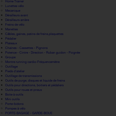
Home Trainer
Lunettes vélo
Mecanique
Dérailleurs avant
Dérailleurs arrière
Freins de vélo
Manettes
Câbles, gaines, patins de freins,plaquettes
Pédalier
Plateaux
Chaines - Cassettes - Pignons
Potence - Cintre - Direction - Ruban guidon - Poignée
Groupe
Montre running cardio-Fréquencemètre
Outillage
Pieds d'atelier
Outillage de transmissions
Outils de purge, disques et liquide de freins
Outils pour directions, boitiers et pédaliers
Outils pour roues et pneus
Boite à outils
Mini outils
Porte-bidons
Pompes à vélo
PORTE-BAGAGE - GARDE-BOUE