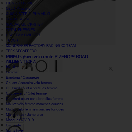
PICNIC POSTNL
Q36.5 Pinarello
QUICK-STEP ALPHA VINYL
SCOTT SRAM
SOUDAL QUICK-STEP
TOTAL ÉNERGIES
UAE TEAM EMIRATES
TUDOR
MONDRAKER FACTORY RACING XC TEAM
TREK SEGAFREDO
UCI World Tour
PIRELLI pneu velo route P ZERO™ ROAD
WILLIER VITTORIA
Route
Femme
Bandana / Casquette
Collant / corsaire velo femme
Cuissard court à bretelles femme
Coupe-vent / Gilet femme
Cuissard court sans bretelles femme
Maillot vélo femme manches courtes
Maillot velo femme manches longues
Manchettes / Jambieres
Masque COVID19
Gants été
Gants hiver