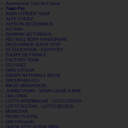
Accessoires Tour de France
Team Pro
AG2R CITROËN TEAM
ALPE D'HUEZ
ALPECIN DECEUNINCK
ASTANA
BAHRAIN VICTORIOUS
RED BULL BORA HANSGROHE
DECEUNINCK QUICK-STEP
EF EDUCATION - EASYPOST
ÉQUIPE DE FRANCE
FACTORY TEAM
FDJ SUEZ
GIRO D'ITALIA
ÉQUIPE NATIONALE BELGE
GROUPAMA FDJ
INEOS GRENADIERS
JUMBO VISMA - VISMA LEASE A BIKE
LIDL-TREK
LOTTO INTERMACHE - LOTTO DSTNY
LOTTO SOUDAL - LOTTO BELISOL
MOVISTAR
PICNIC POSTNL
Q36.5 Pinarello
QUICK-STEP ALPHA VINYL