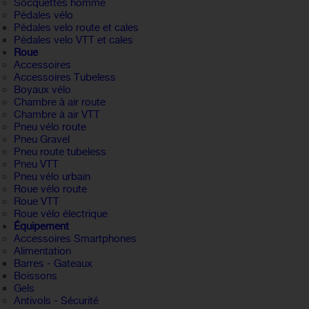
Socquettes homme
Pédales vélo
Pédales velo route et cales
Pédales velo VTT et cales
Roue
Accessoires
Accessoires Tubeless
Boyaux vélo
Chambre à air route
Chambre à air VTT
Pneu vélo route
Pneu Gravel
Pneu route tubeless
Pneu VTT
Pneu vélo urbain
Roue vélo route
Roue VTT
Roue vélo électrique
Équipement
Accessoires Smartphones
Alimentation
Barres - Gateaux
Boissons
Gels
Antivols - Sécurité