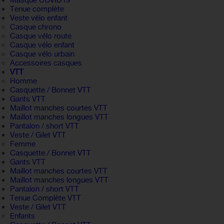
Masque COVID19
Tenue complète
Veste vélo enfant
Casque chrono
Casque vélo route
Casque vélo enfant
Casque vélo urbain
Accessoires casques
VTT
Homme
Casquette / Bonnet VTT
Gants VTT
Maillot manches courtes VTT
Maillot manches longues VTT
Pantalon / short VTT
Veste / Gilet VTT
Femme
Casquette / Bonnet VTT
Gants VTT
Maillot manches courtes VTT
Maillot manches longues VTT
Pantalon / short VTT
Tenue Complète VTT
Veste / Gilet VTT
Enfants