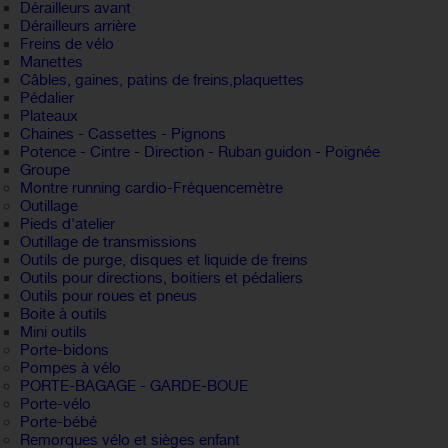
Dérailleurs avant
Dérailleurs arrière
Freins de vélo
Manettes
Câbles, gaines, patins de freins,plaquettes
Pédalier
Plateaux
Chaines - Cassettes - Pignons
Potence - Cintre - Direction - Ruban guidon - Poignée
Groupe
Montre running cardio-Fréquencemètre
Outillage
Pieds d'atelier
Outillage de transmissions
Outils de purge, disques et liquide de freins
Outils pour directions, boitiers et pédaliers
Outils pour roues et pneus
Boite à outils
Mini outils
Porte-bidons
Pompes à vélo
PORTE-BAGAGE - GARDE-BOUE
Porte-vélo
Porte-bébé
Remorques vélo et sièges enfant