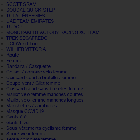
SCOTT SRAM
SOUDAL QUICK-STEP
TOTAL ÉNERGIES
UAE TEAM EMIRATES
TUDOR
MONDRAKER FACTORY RACING XC TEAM
TREK SEGAFREDO
UCI World Tour
WILLIER VITTORIA
Route
Femme
Bandana / Casquette
Collant / corsaire velo femme
Cuissard court à bretelles femme
Coupe-vent / Gilet femme
Cuissard court sans bretelles femme
Maillot vélo femme manches courtes
Maillot velo femme manches longues
Manchettes / Jambieres
Masque COVID19
Gants été
Gants hiver
Sous-vêtements cyclisme femme
Sportswear femme
Tenue complète femme