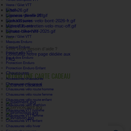
Veste / Gilet VTT
Enfants
Casquette / Bonnet VTT
Gants VTT junior
Maillot VTT junior
Pantalon / Short VTT
Veste / Gilet VTT
FAQ
Masques Enduro
Casque Enduro
Avez vous besoin d'aide ?
Casque vélo VTT
Consultez notre page dédiée aux
Sac à dos Enduro
FAQ.
Protection Enduro
Protection Enduro Enfant
Chaussures
OFFRIR UNE CARTE CADEAU
Accessoires chaussures
Chaussures vélo gravel
Chaussures vélo route homme
Chaussures vélo route femme
Chaussures vélo route enfant
Chaussures vélo triathlon
Chaussures VTT homme
Chaussures VTT femme
Chaussures VTT enfant
Chaussures vélo hiver