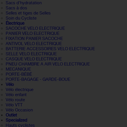
Sacs d'hydratation
Sacs à dos
Selles et tiges de Selles
Soin du Cycliste
Électrique
SACOCHE VELO ELECTRIQUE
PANIER VELO ELECTRIQUE
FIXATION PANIER SACOCHE
ANTIVOL VELO ELECTRIQUE
BATTERIE ACCESSOIRES VELO ELECTRIQUE
SELLE VELO ELECTRIQUE
CASQUE VELO ELECTRIQUE
PNEU CHAMBRE A AIR VELO ELECTRIQUE
MECANIQUE
PORTE-BÉBÉ
PORTE-BAGAGE - GARDE-BOUE
Vélo
Vélo électrique
Vélo enfant
Vélo route
Vélo VTT
Vélo Occasion
Outlet
Specialized
Hauts cyclistes