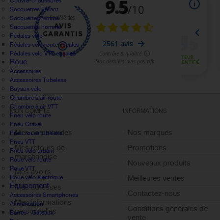
Couvre-chaussures
Socquettes Enfant
Socquettes femme
Socquettes homme
Pédales vélo
Pédales velo route et cales
Pédales velo VTT et cales
Roue
Accessoires
Accessoires Tubeless
Boyaux vélo
Chambre à air route
Chambre à air VTT
MON COMPTE
INFORMATIONS
Pneu vélo route
Pneu Gravel
Mes commandes
Nos marques
Pneu route tubeless
Pneu VTT
Mes retours de
Promotions
Pneu vélo urbain
marchandise
Roue vélo route
Nouveaux produits
Roue VTT
Mes avoirs
Roue vélo électrique
Meilleures ventes
Équipement
Mes adresses
Contactez-nous
Accessoires Smartphones
Mes informations
Alimentation
Conditions générales de
personnelles
Barres - Gateaux
vente