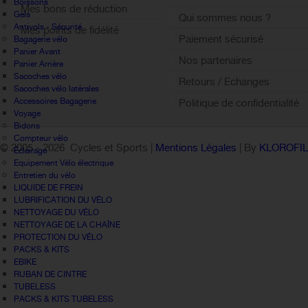
Boissons
Mes bons de réduction
Gels
Qui sommes nous ?
Antivols - Sécurité
Mes points de fidélité
Paiement sécurisé
Bagagerie vélo
Sign out
Panier Avant
Nos partenaires
Panier Arrière
Sacoches vélo
Retours / Echanges
Sacoches vélo latérales
Accessoires Bagagerie
Politique de confidentialité
Voyage
Bidons
Compteur vélo
© 2005 -
2026 Cycles et Sports |
Mentions Légales
| By
KLOROFI
Éclairage
Equipement Vélo électrique
Entretien du vélo
LIQUIDE DE FREIN
LUBRIFICATION DU VÉLO
NETTOYAGE DU VÉLO
NETTOYAGE DE LA CHAÎNE
PROTECTION DU VÉLO
PACKS & KITS
EBIKE
RUBAN DE CINTRE
TUBELESS
PACKS & KITS TUBELESS