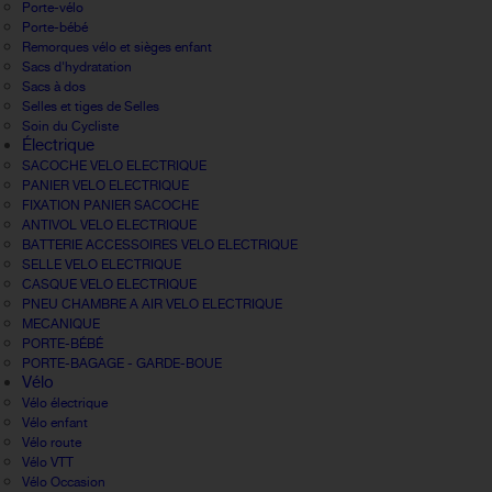
Porte-vélo
Porte-bébé
Remorques vélo et sièges enfant
Sacs d'hydratation
Sacs à dos
Selles et tiges de Selles
Soin du Cycliste
Électrique
SACOCHE VELO ELECTRIQUE
PANIER VELO ELECTRIQUE
FIXATION PANIER SACOCHE
ANTIVOL VELO ELECTRIQUE
BATTERIE ACCESSOIRES VELO ELECTRIQUE
SELLE VELO ELECTRIQUE
CASQUE VELO ELECTRIQUE
PNEU CHAMBRE A AIR VELO ELECTRIQUE
MECANIQUE
PORTE-BÉBÉ
PORTE-BAGAGE - GARDE-BOUE
Vélo
Vélo électrique
Vélo enfant
Vélo route
Vélo VTT
Vélo Occasion