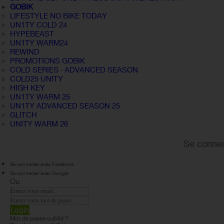
GOBIK
LIFESTYLE NO BIKE TODAY
UN1TY COLD 24
HYPEBEAST
UN1TY WARM24
REWIND
PROMOTIONS GOBIK
COLD SERIES · ADVANCED SEASON
COLD25 UNITY
HIGH KEY
UN1TY WARM 25
UN1TY ADVANCED SEASON 25
GLITCH
UNITY WARM 26
Se connec
Se connecter avec Facebook
Se connecter avec Google
Ou
Login
Mot de passe oublié ?