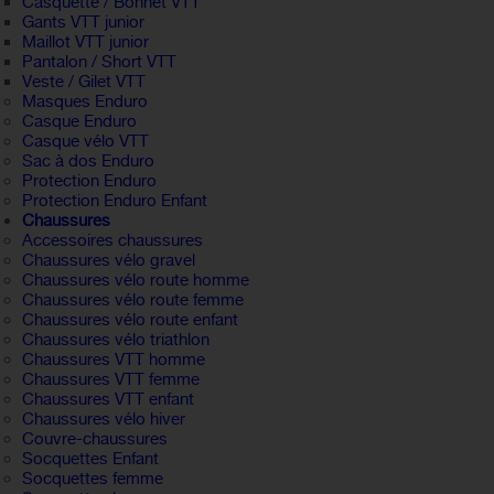
Casquette / Bonnet VTT
Gants VTT junior
Maillot VTT junior
Pantalon / Short VTT
Veste / Gilet VTT
Masques Enduro
Casque Enduro
Casque vélo VTT
Sac à dos Enduro
Protection Enduro
Protection Enduro Enfant
Chaussures
Accessoires chaussures
Chaussures vélo gravel
Chaussures vélo route homme
Chaussures vélo route femme
Chaussures vélo route enfant
Chaussures vélo triathlon
Chaussures VTT homme
Chaussures VTT femme
Chaussures VTT enfant
Chaussures vélo hiver
Couvre-chaussures
Socquettes Enfant
Socquettes femme