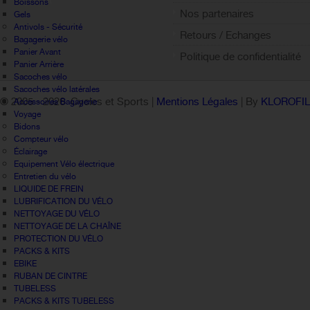
Sign out
Boissons
Nos partenaires
Gels
Antivols - Sécurité
Retours / Echanges
Bagagerie vélo
Panier Avant
Politique de confidentialité
Panier Arrière
Sacoches vélo
Sacoches vélo latérales
© 2005 -
2026 Cycles et Sports |
Mentions Légales
| By
KLOROFI
Accessoires Bagagerie
Voyage
Bidons
Compteur vélo
Éclairage
Equipement Vélo électrique
Entretien du vélo
LIQUIDE DE FREIN
LUBRIFICATION DU VÉLO
NETTOYAGE DU VÉLO
NETTOYAGE DE LA CHAÎNE
PROTECTION DU VÉLO
PACKS & KITS
EBIKE
RUBAN DE CINTRE
TUBELESS
PACKS & KITS TUBELESS