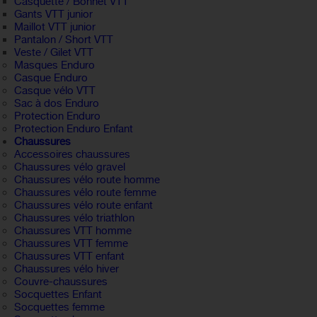
Casquette / Bonnet VTT
Gants VTT junior
Maillot VTT junior
Pantalon / Short VTT
Veste / Gilet VTT
Masques Enduro
Casque Enduro
Casque vélo VTT
Sac à dos Enduro
Protection Enduro
Protection Enduro Enfant
Chaussures
Accessoires chaussures
Chaussures vélo gravel
Chaussures vélo route homme
Chaussures vélo route femme
Chaussures vélo route enfant
Chaussures vélo triathlon
Chaussures VTT homme
Chaussures VTT femme
Chaussures VTT enfant
Chaussures vélo hiver
Couvre-chaussures
Socquettes Enfant
Socquettes femme