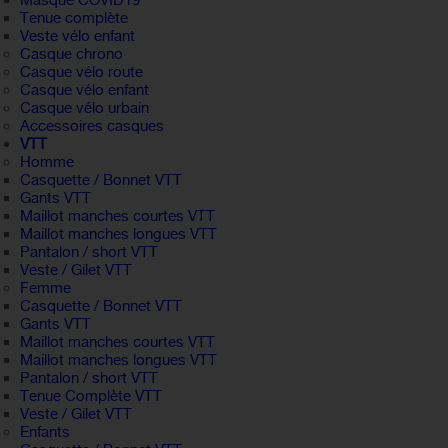
Masque COVID19
Tenue complète
Veste vélo enfant
Casque chrono
Casque vélo route
Casque vélo enfant
Casque vélo urbain
Accessoires casques
VTT
Homme
Casquette / Bonnet VTT
Gants VTT
Maillot manches courtes VTT
Maillot manches longues VTT
Pantalon / short VTT
Veste / Gilet VTT
Femme
Casquette / Bonnet VTT
Gants VTT
Maillot manches courtes VTT
Maillot manches longues VTT
Pantalon / short VTT
Tenue Complète VTT
Veste / Gilet VTT
Enfants