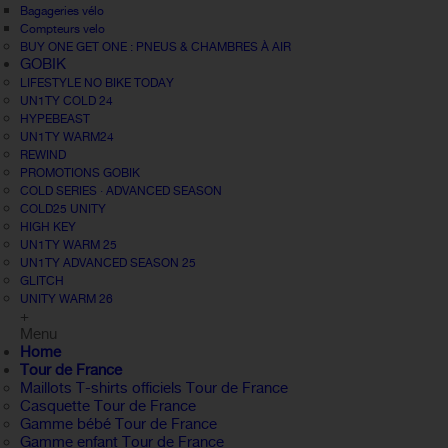
Bagageries vélo
Compteurs velo
BUY ONE GET ONE : PNEUS & CHAMBRES À AIR
GOBIK
LIFESTYLE NO BIKE TODAY
UN1TY COLD 24
HYPEBEAST
UN1TY WARM24
REWIND
PROMOTIONS GOBIK
COLD SERIES · ADVANCED SEASON
COLD25 UNITY
HIGH KEY
UN1TY WARM 25
UN1TY ADVANCED SEASON 25
GLITCH
UNITY WARM 26
+
Menu
Home
Tour de France
Maillots T-shirts officiels Tour de France
Casquette Tour de France
Gamme bébé Tour de France
Gamme enfant Tour de France