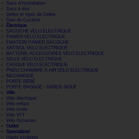
Sacs d'hydratation
Sacs à dos
Selles et tiges de Selles
Soin du Cycliste
Électrique
SACOCHE VELO ELECTRIQUE
PANIER VELO ELECTRIQUE
FIXATION PANIER SACOCHE
ANTIVOL VELO ELECTRIQUE
BATTERIE ACCESSOIRES VELO ELECTRIQUE
SELLE VELO ELECTRIQUE
CASQUE VELO ELECTRIQUE
PNEU CHAMBRE A AIR VELO ELECTRIQUE
MECANIQUE
PORTE-BÉBÉ
PORTE-BAGAGE - GARDE-BOUE
Vélo
Vélo électrique
Vélo enfant
Vélo route
Vélo VTT
Vélo Occasion
Outlet
Specialized
Hauts cyclistes