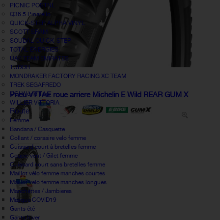
PICNIC POSTNL
Q36.5 Pinarello
QUICK-STEP ALPHA VINYL
SCOTT SRAM
SOUDAL QUICK-STEP
TOTAL ÉNERGIES
UAE TEAM EMIRATES
TUDOR
MONDRAKER FACTORY RACING XC TEAM
TREK SEGAFREDO
UCI World Tour
Pneu VTTAE roue arriere Michelin E Wild REAR GUM X
WILLIER VITTORIA
Route
Femme
Bandana / Casquette
Collant / corsaire velo femme
Cuissard court à bretelles femme
Coupe-vent / Gilet femme
Cuissard court sans bretelles femme
Maillot vélo femme manches courtes
Maillot velo femme manches longues
Manchettes / Jambieres
Masque COVID19
Gants été
Gants hiver