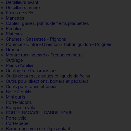
Dérailleurs avant
Dérailleurs arrière
Freins de vélo
Manettes
Câbles, gaines, patins de freins,plaquettes
Pédalier
Plateaux
Chaines - Cassettes - Pignons
Potence - Cintre - Direction - Ruban guidon - Poignée
Groupe
Montre running cardio-Fréquencemètre
Outillage
Pieds d'atelier
Outillage de transmissions
Outils de purge, disques et liquide de freins
Outils pour directions, boitiers et pédaliers
Outils pour roues et pneus
Boite à outils
Mini outils
Porte-bidons
Pompes à vélo
PORTE-BAGAGE - GARDE-BOUE
Porte-vélo
Porte-bébé
Remorques vélo et sièges enfant