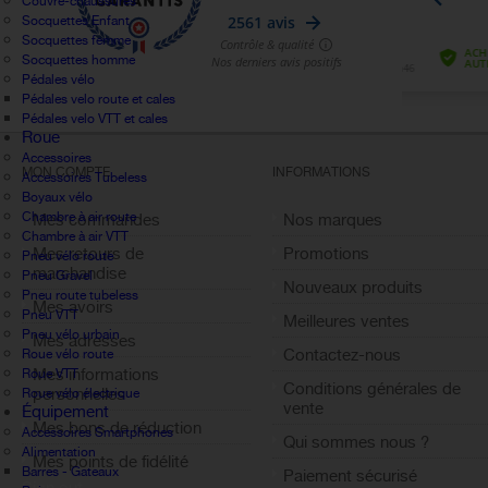
Couvre-chaussures
Socquettes Enfant
Socquettes femme
Socquettes homme
Pédales vélo
Pédales velo route et cales
Pédales velo VTT et cales
Roue
Accessoires
MON COMPTE
INFORMATIONS
Accessoires Tubeless
Boyaux vélo
Chambre à air route
Mes commandes
Nos marques
Chambre à air VTT
Mes retours de
Promotions
Pneu vélo route
marchandise
Pneu Gravel
Nouveaux produits
Pneu route tubeless
Mes avoirs
Pneu VTT
Meilleures ventes
Pneu vélo urbain
Mes adresses
Contactez-nous
Roue vélo route
Mes informations
Roue VTT
Conditions générales de
personnelles
Roue vélo électrique
vente
Équipement
Mes bons de réduction
Accessoires Smartphones
Qui sommes nous ?
Alimentation
Mes points de fidélité
Barres - Gateaux
Paiement sécurisé