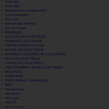
Porte-vélo
Porte-bébé
Remorques vélo et sièges enfant
Sacs d'hydratation
Sacs à dos
Selles et tiges de Selles
Soin du Cycliste
Électrique
SACOCHE VELO ELECTRIQUE
PANIER VELO ELECTRIQUE
FIXATION PANIER SACOCHE
ANTIVOL VELO ELECTRIQUE
BATTERIE ACCESSOIRES VELO ELECTRIQUE
SELLE VELO ELECTRIQUE
CASQUE VELO ELECTRIQUE
PNEU CHAMBRE A AIR VELO ELECTRIQUE
MECANIQUE
PORTE-BÉBÉ
PORTE-BAGAGE - GARDE-BOUE
Vélo
Vélo électrique
Vélo enfant
Vélo route
Vélo VTT
Vélo Occasion