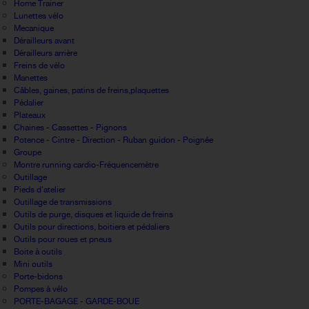
Home Trainer
Lunettes vélo
Mecanique
Dérailleurs avant
Dérailleurs arrière
Freins de vélo
Manettes
Câbles, gaines, patins de freins,plaquettes
Pédalier
Plateaux
Chaines - Cassettes - Pignons
Potence - Cintre - Direction - Ruban guidon - Poignée
Groupe
Montre running cardio-Fréquencemètre
Outillage
Pieds d'atelier
Outillage de transmissions
Outils de purge, disques et liquide de freins
Outils pour directions, boitiers et pédaliers
Outils pour roues et pneus
Boite à outils
Mini outils
Porte-bidons
Pompes à vélo
PORTE-BAGAGE - GARDE-BOUE