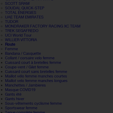
SCOTT SRAM
SOUDAL QUICK-STEP
TOTAL ÉNERGIES
UAE TEAM EMIRATES
TUDOR
MONDRAKER FACTORY RACING XC TEAM
TREK SEGAFREDO
UCI World Tour
WILLIER VITTORIA
Route
Femme
Bandana / Casquette
Collant / corsaire velo femme
Cuissard court à bretelles femme
Coupe-vent / Gilet femme
Cuissard court sans bretelles femme
Maillot vélo femme manches courtes
Maillot velo femme manches longues
Manchettes / Jambieres
Masque COVID19
Gants été
Gants hiver
Sous-vêtements cyclisme femme
Sportswear femme
Tenue complète femme