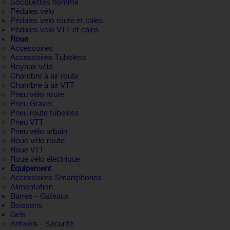
Socquettes homme
Pédales vélo
Pédales velo route et cales
Pédales velo VTT et cales
Roue
Accessoires
Accessoires Tubeless
Boyaux vélo
Chambre à air route
Chambre à air VTT
Pneu vélo route
Pneu Gravel
Pneu route tubeless
Pneu VTT
Pneu vélo urbain
Roue vélo route
Roue VTT
Roue vélo électrique
Équipement
Accessoires Smartphones
Alimentation
Barres - Gateaux
Boissons
Gels
Antivols - Sécurité