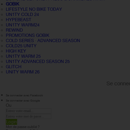
GOBIK
LIFESTYLE NO BIKE TODAY
UN1TY COLD 24
HYPEBEAST
UN1TY WARM24
REWIND
PROMOTIONS GOBIK
COLD SERIES · ADVANCED SEASON
COLD25 UNITY
HIGH KEY
UN1TY WARM 25
UN1TY ADVANCED SEASON 25
GLITCH
UNITY WARM 26
Se connec
Se connecter avec Facebook
Se connecter avec Google
Ou
Login
Mot de passe oublié ?