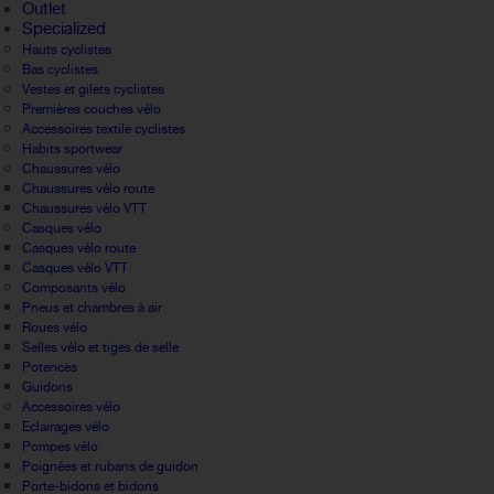
Outlet
Specialized
Hauts cyclistes
Bas cyclistes
Vestes et gilets cyclistes
Premières couches vélo
Accessoires textile cyclistes
Habits sportwear
Chaussures vélo
Chaussures vélo route
Chaussures vélo VTT
Casques vélo
Casques vélo route
Casques vélo VTT
Composants vélo
Pneus et chambres à air
Roues vélo
Selles vélo et tiges de selle
Potences
Guidons
Accessoires vélo
Eclairages vélo
Pompes vélo
Poignées et rubans de guidon
Porte-bidons et bidons