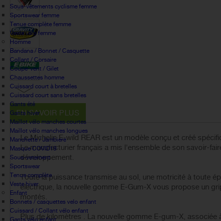
Sous-vêtements cyclisme femme
Sportswear femme
Tenue complète femme
Veste vélo femme
Homme
Bandana / Bonnet / Casquette
Collant / Corsaire
Coupe-vent / Gilet
Chaussettes homme
Cuissard court à bretelles
Cuissard court sans bretelles
Gants été
EN SAVOIR PLUS
Gants hiver
Maillot vélo manches courtes
Maillot vélo manches longues
Le Michelin E-wild REAR est un modèle conçu et créé spécif
Manchette / Jambiere
Le manufacturier français a mis l'ensemble de son savoir-fa
Masque COVID19
développement.
Sous-vetement
Sportswear
Tenue complète
Toute la puissance transmise au sol, une motricité à toute é
Veste hiver
électrique, la nouvelle gomme E-Gum-X vous propose un grip ce
Enfant
montés.
Bonnets / casquettes velo enfant
Cuissard / Collant vélo enfant
Plus de kilomètres . La nouvelle gomme E-gum-X, associée à 
Gants vélo enfant