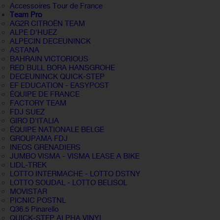
Accessoires Tour de France
Team Pro
AG2R CITROËN TEAM
ALPE D'HUEZ
ALPECIN DECEUNINCK
ASTANA
BAHRAIN VICTORIOUS
RED BULL BORA HANSGROHE
DECEUNINCK QUICK-STEP
EF EDUCATION - EASYPOST
ÉQUIPE DE FRANCE
FACTORY TEAM
FDJ SUEZ
GIRO D'ITALIA
ÉQUIPE NATIONALE BELGE
GROUPAMA FDJ
INEOS GRENADIERS
JUMBO VISMA - VISMA LEASE A BIKE
LIDL-TREK
LOTTO INTERMACHE - LOTTO DSTNY
LOTTO SOUDAL - LOTTO BELISOL
MOVISTAR
PICNIC POSTNL
Q36.5 Pinarello
QUICK-STEP ALPHA VINYL