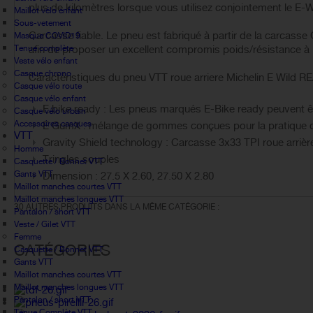
plus de kilomètres lorsque vous utilisez conjointement le E-Wi
Maillot vélo enfant
Sous-vetement
Carcasse fiable. Le pneu est fabriqué à partir de la carcasse
Masque COVID19
Tenue complète
afin de proposer un excellent compromis poids/résistance à 
Veste vélo enfant
Casque chrono
Caractéristiques du pneu VTT roue arriere Michelin E Wild 
Casque vélo route
Casque vélo enfant
E.bike ready : Les pneus marqués E-Bike ready peuvent 
Casque vélo urbain
Accessoires casques
E GumX : mélange de gommes conçues pour la pratique
VTT
Gravity Shield technology : Carcasse 3x33 TPI roue arrièr
Homme
Tringles souples
Casquette / Bonnet VTT
Gants VTT
Dimension : 27.5 X 2.60, 27.50 X 2.80
Maillot manches courtes VTT
Maillot manches longues VTT
30 AUTRES PRODUITS DANS LA MÊME CATÉGORIE :
Pantalon / short VTT
Veste / Gilet VTT
Femme
CATÉGORIES
Casquette / Bonnet VTT
Gants VTT
Maillot manches courtes VTT
Maillot manches longues VTT
Pantalon / short VTT
Tenue Complète VTT