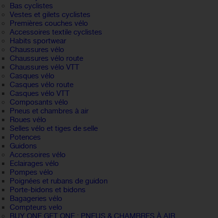
Bas cyclistes
Vestes et gilets cyclistes
Premières couches vélo
Accessoires textile cyclistes
Habits sportwear
Chaussures vélo
Chaussures vélo route
Chaussures vélo VTT
Casques vélo
Casques vélo route
Casques vélo VTT
Composants vélo
Pneus et chambres à air
Roues vélo
Selles vélo et tiges de selle
Potences
Guidons
Accessoires vélo
Eclairages vélo
Pompes vélo
Poignées et rubans de guidon
Porte-bidons et bidons
Bagageries vélo
Compteurs velo
BUY ONE GET ONE : PNEUS & CHAMBRES À AIR