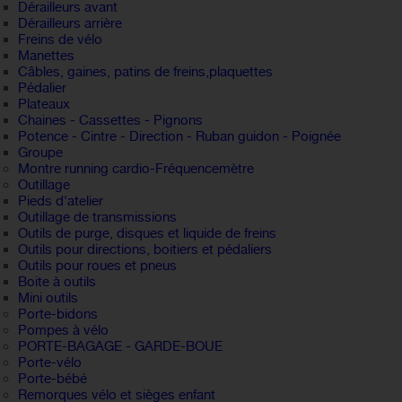
Dérailleurs avant
Dérailleurs arrière
Freins de vélo
Manettes
Câbles, gaines, patins de freins,plaquettes
Pédalier
Plateaux
Chaines - Cassettes - Pignons
Potence - Cintre - Direction - Ruban guidon - Poignée
Groupe
Montre running cardio-Fréquencemètre
Outillage
Pieds d'atelier
Outillage de transmissions
Outils de purge, disques et liquide de freins
Outils pour directions, boitiers et pédaliers
Outils pour roues et pneus
Boite à outils
Mini outils
Porte-bidons
Pompes à vélo
PORTE-BAGAGE - GARDE-BOUE
Porte-vélo
Porte-bébé
Remorques vélo et sièges enfant