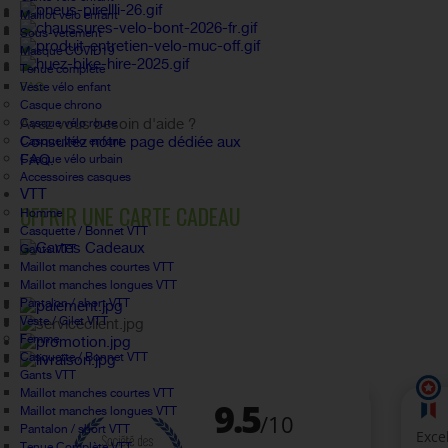
Maillot vélo enfant
Sous-vetement
Masque COVID19
Tenue complète
Veste vélo enfant
FAQ
Casque chrono
Avez vous besoin d'aide ?
Casque vélo route
Consultez notre page dédiée aux
Casque vélo enfant
FAQ.
Casque vélo urbain
Accessoires casques
VTT
OFFRIR UNE CARTE CADEAU
Homme
Casquette / Bonnet VTT
Gants VTT
Maillot manches courtes VTT
Maillot manches longues VTT
Pantalon / short VTT
Veste / Gilet VTT
Femme
Casquette / Bonnet VTT
Gants VTT
Maillot manches courtes VTT
Maillot manches longues VTT
Pantalon / short VTT
Tenue Complète VTT