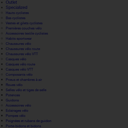
Outlet
Specialized
Hauts cyclistes
Bas cyclistes
Vestes et gilets cyclistes
Premières couches vélo
Accessoires textile cyclistes
Habits sportwear
Chaussures vélo
Chaussures vélo route
Chaussures vélo VTT
Casques vélo
Casques vélo route
Casques vélo VTT
Composants vélo
Pneus et chambres à air
Roues vélo
Selles vélo et tiges de selle
Potences
Guidons
Accessoires vélo
Eclairages vélo
Pompes vélo
Poignées et rubans de guidon
Porte-bidons et bidons