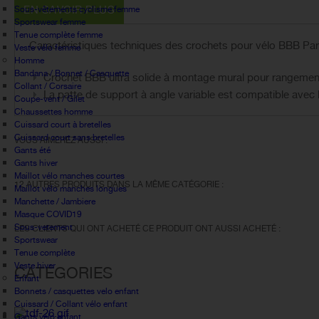
EN SAVOIR PLUS
Sous-vêtements cyclisme femme
Sportswear femme
Tenue complète femme
Caractéristiques techniques des crochets pour vélo BBB Pa
Veste vélo femme
Homme
Bandana / Bonnet / Casquette
Crochet BBB ultra solide à montage mural pour rangement
Collant / Corsaire
La patte de support à angle variable est compatible avec l
Coupe-vent / Gilet
Chaussettes homme
Cuissard court à bretelles
Cuissard court sans bretelles
VOUS AIMEREZ AUSSI :
Gants été
Gants hiver
Maillot vélo manches courtes
12 AUTRES PRODUITS DANS LA MÊME CATÉGORIE :
Maillot vélo manches longues
Manchette / Jambiere
Masque COVID19
Sous-vetement
LES CLIENTS QUI ONT ACHETÉ CE PRODUIT ONT AUSSI ACHETÉ :
Sportswear
Tenue complète
Veste hiver
CATÉGORIES
Enfant
Bonnets / casquettes velo enfant
Cuissard / Collant vélo enfant
Gants vélo enfant