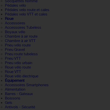
Socquettes homme
Pédales vélo
Pédales velo route et cales
Pédales velo VTT et cales
Roue
Accessoires
Accessoires Tubeless
Boyaux vélo
Chambre à air route
Chambre à air VTT
Pneu vélo route
Pneu Gravel
Pneu route tubeless
Pneu VTT
Pneu vélo urbain
Roue vélo route
Roue VTT
Roue vélo électrique
Équipement
Accessoires Smartphones
Alimentation
Barres - Gateaux
Boissons
Gels
Antivols - Sécurité