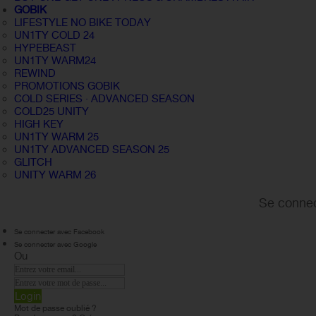
GOBIK
LIFESTYLE NO BIKE TODAY
UN1TY COLD 24
HYPEBEAST
UN1TY WARM24
REWIND
PROMOTIONS GOBIK
COLD SERIES · ADVANCED SEASON
COLD25 UNITY
HIGH KEY
UN1TY WARM 25
UN1TY ADVANCED SEASON 25
GLITCH
UNITY WARM 26
Se connec
Se connecter avec Facebook
Se connecter avec Google
Ou
Login
Mot de passe oublié ?