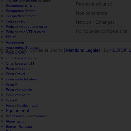
Mes points de fidélité
Couvre-chaussures
Paiement sécurisé
Socquettes Enfant
Sign out
Socquettes femme
Nos partenaires
Socquettes homme
Pédales vélo
Retours / Echanges
Pédales velo route et cales
Politique de confidentialité
Pédales velo VTT et cales
Roue
Accessoires
Accessoires Tubeless
© 2005 -
2026 Cycles et Sports |
Mentions Légales
| By
KLOROFI
Boyaux vélo
Chambre à air route
Chambre à air VTT
Pneu vélo route
Pneu Gravel
Pneu route tubeless
Pneu VTT
Pneu vélo urbain
Roue vélo route
Roue VTT
Roue vélo électrique
Équipement
Accessoires Smartphones
Alimentation
Barres - Gateaux