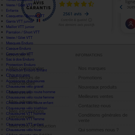
Veste / Gilet VTT
Enfants
Casquette / Bonnet VTT
Gants VTT junior
Maillot VTT junior
Pantalon / Short VTT
Veste / Gilet VTT
Masques Enduro
Casque Enduro
Casque vélo VTT
MON COMPTE
INFORMATIONS
Sac à dos Enduro
Protection Enduro
Mes commandes
Nos marques
Protection Enduro Enfant
Chaussures
Mes retours de
Promotions
Accessoires chaussures
marchandise
Chaussures vélo gravel
Nouveaux produits
Chaussures vélo route homme
Mes avoirs
Meilleures ventes
Chaussures vélo route femme
Mes adresses
Chaussures vélo route enfant
Contactez-nous
Chaussures vélo triathlon
Mes informations
Chaussures VTT homme
Conditions générales de
personnelles
Chaussures VTT femme
vente
Chaussures VTT enfant
Mes bons de réduction
Qui sommes nous ?
Chaussures vélo hiver