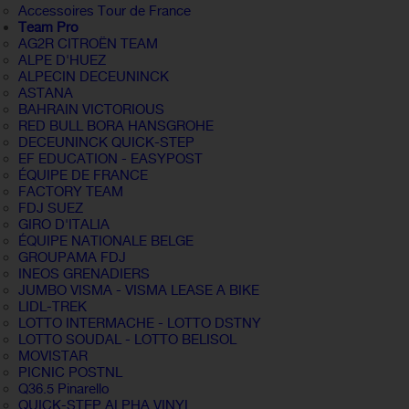
Accessoires Tour de France
Team Pro
AG2R CITROËN TEAM
ALPE D'HUEZ
ALPECIN DECEUNINCK
ASTANA
BAHRAIN VICTORIOUS
RED BULL BORA HANSGROHE
DECEUNINCK QUICK-STEP
EF EDUCATION - EASYPOST
ÉQUIPE DE FRANCE
FACTORY TEAM
FDJ SUEZ
GIRO D'ITALIA
ÉQUIPE NATIONALE BELGE
GROUPAMA FDJ
INEOS GRENADIERS
JUMBO VISMA - VISMA LEASE A BIKE
LIDL-TREK
LOTTO INTERMACHE - LOTTO DSTNY
LOTTO SOUDAL - LOTTO BELISOL
MOVISTAR
PICNIC POSTNL
Q36.5 Pinarello
QUICK-STEP ALPHA VINYL