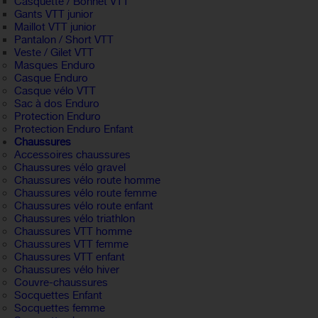
Casquette / Bonnet VTT
Gants VTT junior
Maillot VTT junior
Pantalon / Short VTT
Veste / Gilet VTT
Masques Enduro
Casque Enduro
Casque vélo VTT
Sac à dos Enduro
Protection Enduro
Protection Enduro Enfant
Chaussures
Accessoires chaussures
Chaussures vélo gravel
Chaussures vélo route homme
Chaussures vélo route femme
Chaussures vélo route enfant
Chaussures vélo triathlon
Chaussures VTT homme
Chaussures VTT femme
Chaussures VTT enfant
Chaussures vélo hiver
Couvre-chaussures
Socquettes Enfant
Socquettes femme