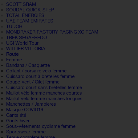
SCOTT SRAM
SOUDAL QUICK-STEP
TOTAL ÉNERGIES
UAE TEAM EMIRATES
TUDOR
MONDRAKER FACTORY RACING XC TEAM
TREK SEGAFREDO
UCI World Tour
WILLIER VITTORIA
Route
Femme
Bandana / Casquette
Collant / corsaire velo femme
Cuissard court à bretelles femme
Coupe-vent / Gilet femme
Cuissard court sans bretelles femme
Maillot vélo femme manches courtes
Maillot velo femme manches longues
Manchettes / Jambieres
Masque COVID19
Gants été
Gants hiver
Sous-vêtements cyclisme femme
Sportswear femme
Tenue complète femme