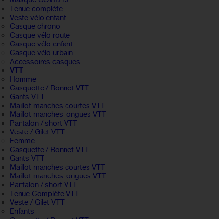
Masque COVID19
Tenue complète
Veste vélo enfant
Casque chrono
Casque vélo route
Casque vélo enfant
Casque vélo urbain
Accessoires casques
VTT
Homme
Casquette / Bonnet VTT
Gants VTT
Maillot manches courtes VTT
Maillot manches longues VTT
Pantalon / short VTT
Veste / Gilet VTT
Femme
Casquette / Bonnet VTT
Gants VTT
Maillot manches courtes VTT
Maillot manches longues VTT
Pantalon / short VTT
Tenue Complète VTT
Veste / Gilet VTT
Enfants