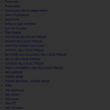
Porte-vélo
Porte-bébé
Remorques vélo et sièges enfant
Sacs d'hydratation
Sacs à dos
Selles et tiges de Selles
Soin du Cycliste
Électrique
SACOCHE VELO ELECTRIQUE
PANIER VELO ELECTRIQUE
FIXATION PANIER SACOCHE
ANTIVOL VELO ELECTRIQUE
BATTERIE ACCESSOIRES VELO ELECTRIQUE
SELLE VELO ELECTRIQUE
CASQUE VELO ELECTRIQUE
PNEU CHAMBRE A AIR VELO ELECTRIQUE
MECANIQUE
PORTE-BÉBÉ
PORTE-BAGAGE - GARDE-BOUE
Vélo
Vélo électrique
Vélo enfant
Vélo route
Vélo VTT
Vélo Occasion