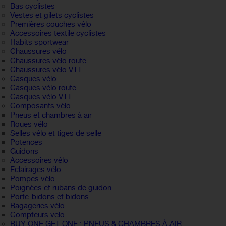
Bas cyclistes
Vestes et gilets cyclistes
Premières couches vélo
Accessoires textile cyclistes
Habits sportwear
Chaussures vélo
Chaussures vélo route
Chaussures vélo VTT
Casques vélo
Casques vélo route
Casques vélo VTT
Composants vélo
Pneus et chambres à air
Roues vélo
Selles vélo et tiges de selle
Potences
Guidons
Accessoires vélo
Eclairages vélo
Pompes vélo
Poignées et rubans de guidon
Porte-bidons et bidons
Bagageries vélo
Compteurs velo
BUY ONE GET ONE : PNEUS & CHAMBRES À AIR