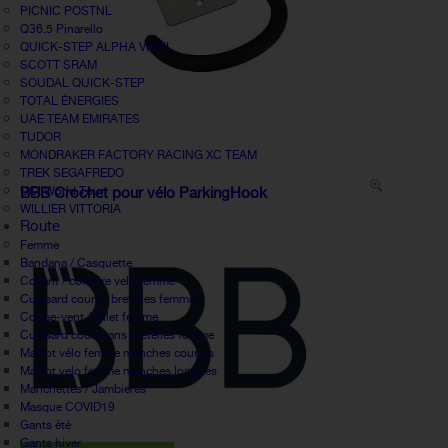
PICNIC POSTNL
Q36.5 Pinarello
QUICK-STEP ALPHA VINYL
SCOTT SRAM
SOUDAL QUICK-STEP
TOTAL ÉNERGIES
UAE TEAM EMIRATES
TUDOR
MONDRAKER FACTORY RACING XC TEAM
TREK SEGAFREDO
UCI World Tour
BBB Crochet pour vélo ParkingHook
WILLIER VITTORIA
Route
Femme
Bandana / Casquette
Collant / corsaire velo femme
Cuissard court à bretelles femme
Coupe-vent / Gilet femme
Cuissard court sans bretelles femme
Maillot vélo femme manches courtes
Maillot velo femme manches longues
Manchettes / Jambieres
Masque COVID19
Gants été
Gants hiver