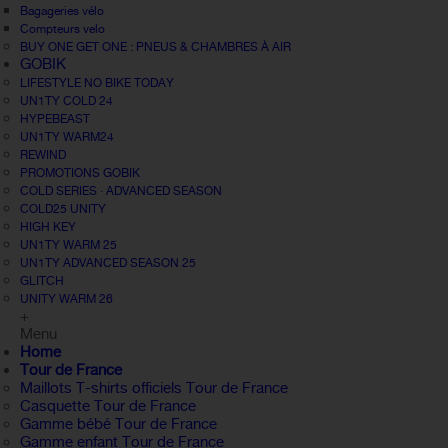
Bagageries vélo
Compteurs velo
BUY ONE GET ONE : PNEUS & CHAMBRES À AIR
GOBIK
LIFESTYLE NO BIKE TODAY
UN1TY COLD 24
HYPEBEAST
UN1TY WARM24
REWIND
PROMOTIONS GOBIK
COLD SERIES · ADVANCED SEASON
COLD25 UNITY
HIGH KEY
UN1TY WARM 25
UN1TY ADVANCED SEASON 25
GLITCH
UNITY WARM 26
+
Menu
Home
Tour de France
Maillots T-shirts officiels Tour de France
Casquette Tour de France
Gamme bébé Tour de France
Gamme enfant Tour de France