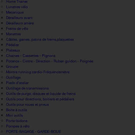
Home Trainer
Lunettes vélo
Mecanique
Dérailleurs avant
Dérailleurs arrière
Freins de vélo
Manettes
Câbles, gaines, patins de freins,plaquettes
Pédalier
Plateaux
Chaines - Cassettes - Pignons
Potence - Cintre - Direction - Ruban guidon - Poignée
Groupe
Montre running cardio-Fréquencemètre
Outillage
Pieds d'atelier
Outillage de transmissions
Outils de purge, disques et liquide de freins
Outils pour directions, boitiers et pédaliers
Outils pour roues et pneus
Boite à outils
Mini outils
Porte-bidons
Pompes à vélo
PORTE-BAGAGE - GARDE-BOUE