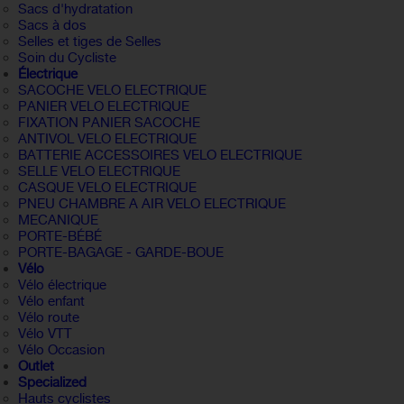
Sacs d'hydratation
Sacs à dos
Selles et tiges de Selles
Soin du Cycliste
Électrique
SACOCHE VELO ELECTRIQUE
PANIER VELO ELECTRIQUE
FIXATION PANIER SACOCHE
ANTIVOL VELO ELECTRIQUE
BATTERIE ACCESSOIRES VELO ELECTRIQUE
SELLE VELO ELECTRIQUE
CASQUE VELO ELECTRIQUE
PNEU CHAMBRE A AIR VELO ELECTRIQUE
MECANIQUE
PORTE-BÉBÉ
PORTE-BAGAGE - GARDE-BOUE
Vélo
Vélo électrique
Vélo enfant
Vélo route
Vélo VTT
Vélo Occasion
Outlet
Specialized
Hauts cyclistes