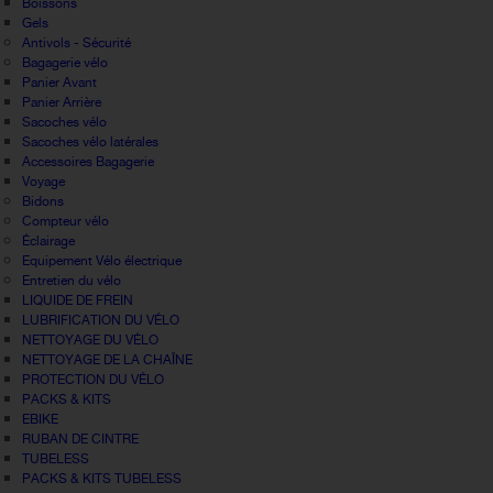
Boissons
Gels
Antivols - Sécurité
Bagagerie vélo
Panier Avant
Panier Arrière
Sacoches vélo
Sacoches vélo latérales
Accessoires Bagagerie
Voyage
Bidons
Compteur vélo
Éclairage
Equipement Vélo électrique
Entretien du vélo
LIQUIDE DE FREIN
LUBRIFICATION DU VÉLO
NETTOYAGE DU VÉLO
NETTOYAGE DE LA CHAÎNE
PROTECTION DU VÉLO
PACKS & KITS
EBIKE
RUBAN DE CINTRE
TUBELESS
PACKS & KITS TUBELESS