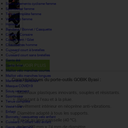
Sous-vêtements cyclisme femme
Sportswear femme
Tenue complète femme
Veste vélo femme
Homme
Bandana / Bonnet / Casquette
Collant / Corsaire
Coupe-vent / Gilet
Chaussettes homme
Cuissard court à bretelles
Cuissard court sans bretelles
Gants été
EN SAVOIR PLUS
Gants hiver
Maillot vélo manches courtes
Maillot vélo manches longues
Caractéristiques du porte-outils GOBIK Byasi :
Manchette / Jambiere
Masque COVID19
Sous-vetement
Matériaux plastiques innovants, souples et résistants.
Sportswear
Résistant à l'eau et à la pluie.
Tenue complète
Revêtement intérieur en néoprène anti-vibrations.
Veste hiver
Enfant
Diamètre adapté à tous les supports.
Bonnets / casquettes velo enfant
Passe au lave-vaisselle (40 ºC).
Cuissard / Collant vélo enfant
taille: 200 mm x 74 mm de diamètre
Gants vélo enfant