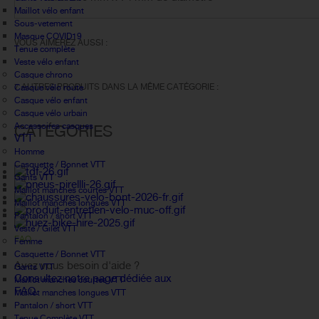
Maillot vélo enfant
Sous-vetement
Masque COVID19
VOUS AIMEREZ AUSSI :
Tenue complète
Veste vélo enfant
Casque chrono
7 AUTRES PRODUITS DANS LA MÊME CATÉGORIE :
Casque vélo route
Casque vélo enfant
Casque vélo urbain
Accessoires casques
CATÉGORIES
VTT
Homme
Casquette / Bonnet VTT
Gants VTT
Maillot manches courtes VTT
Maillot manches longues VTT
Pantalon / short VTT
Veste / Gilet VTT
FAQ
Femme
Casquette / Bonnet VTT
Avez vous besoin d'aide ?
Gants VTT
Consultez notre page dédiée aux
Maillot manches courtes VTT
FAQ.
Maillot manches longues VTT
Pantalon / short VTT
Tenue Complète VTT