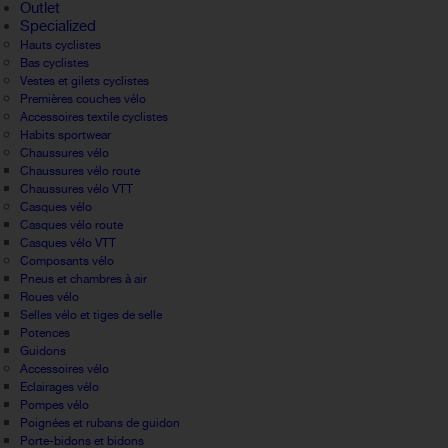
Outlet
Specialized
Hauts cyclistes
Bas cyclistes
Vestes et gilets cyclistes
Premières couches vélo
Accessoires textile cyclistes
Habits sportwear
Chaussures vélo
Chaussures vélo route
Chaussures vélo VTT
Casques vélo
Casques vélo route
Casques vélo VTT
Composants vélo
Pneus et chambres à air
Roues vélo
Selles vélo et tiges de selle
Potences
Guidons
Accessoires vélo
Eclairages vélo
Pompes vélo
Poignées et rubans de guidon
Porte-bidons et bidons