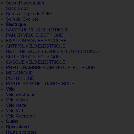
Sacs d'hydratation
Sacs à dos
Selles et tiges de Selles
Soin du Cycliste
Électrique
SACOCHE VELO ELECTRIQUE
PANIER VELO ELECTRIQUE
FIXATION PANIER SACOCHE
ANTIVOL VELO ELECTRIQUE
BATTERIE ACCESSOIRES VELO ELECTRIQUE
SELLE VELO ELECTRIQUE
CASQUE VELO ELECTRIQUE
PNEU CHAMBRE A AIR VELO ELECTRIQUE
MECANIQUE
PORTE-BÉBÉ
PORTE-BAGAGE - GARDE-BOUE
Vélo
Vélo électrique
Vélo enfant
Vélo route
Vélo VTT
Vélo Occasion
Outlet
Specialized
Hauts cyclistes