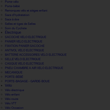
Porte-vélo
Porte-bébé
Remorques vélo et sièges enfant
Sacs d'hydratation
Sacs à dos
Selles et tiges de Selles
Soin du Cycliste
Électrique
SACOCHE VELO ELECTRIQUE
PANIER VELO ELECTRIQUE
FIXATION PANIER SACOCHE
ANTIVOL VELO ELECTRIQUE
BATTERIE ACCESSOIRES VELO ELECTRIQUE
SELLE VELO ELECTRIQUE
CASQUE VELO ELECTRIQUE
PNEU CHAMBRE A AIR VELO ELECTRIQUE
MECANIQUE
PORTE-BÉBÉ
PORTE-BAGAGE - GARDE-BOUE
Vélo
Vélo électrique
Vélo enfant
Vélo route
Vélo VTT
Vélo Occasion