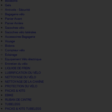
Boissons
Gels
Antivols - Sécurité
Bagagerie vélo
Panier Avant
Panier Arrière
Sacoches vélo
Sacoches vélo latérales
Accessoires Bagagerie
Voyage
Bidons
Compteur vélo
Éclairage
Equipement Vélo électrique
Entretien du vélo
LIQUIDE DE FREIN
LUBRIFICATION DU VÉLO
NETTOYAGE DU VÉLO
NETTOYAGE DE LA CHAÎNE
PROTECTION DU VÉLO
PACKS & KITS
EBIKE
RUBAN DE CINTRE
TUBELESS
PACKS & KITS TUBELESS