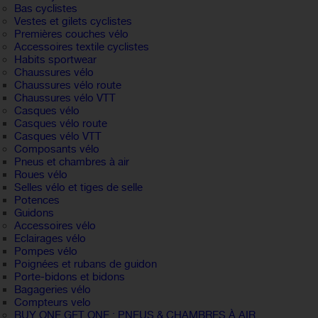
Bas cyclistes
Vestes et gilets cyclistes
Premières couches vélo
Accessoires textile cyclistes
Habits sportwear
Chaussures vélo
Chaussures vélo route
Chaussures vélo VTT
Casques vélo
Casques vélo route
Casques vélo VTT
Composants vélo
Pneus et chambres à air
Roues vélo
Selles vélo et tiges de selle
Potences
Guidons
Accessoires vélo
Eclairages vélo
Pompes vélo
Poignées et rubans de guidon
Porte-bidons et bidons
Bagageries vélo
Compteurs velo
BUY ONE GET ONE : PNEUS & CHAMBRES À AIR