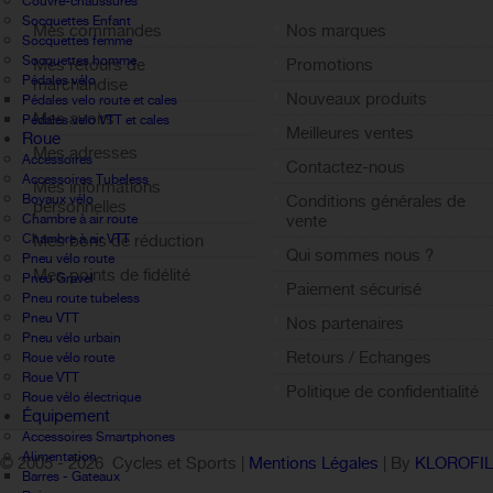
Couvre-chaussures
Socquettes Enfant
Mes commandes
Nos marques
Socquettes femme
Socquettes homme
Mes retours de
Promotions
Pédales vélo
marchandise
Nouveaux produits
Pédales velo route et cales
Mes avoirs
Pédales velo VTT et cales
Meilleures ventes
Roue
Mes adresses
Accessoires
Contactez-nous
Accessoires Tubeless
Mes informations
Boyaux vélo
Conditions générales de
personnelles
Chambre à air route
vente
Chambre à air VTT
Mes bons de réduction
Qui sommes nous ?
Pneu vélo route
Mes points de fidélité
Pneu Gravel
Paiement sécurisé
Pneu route tubeless
Sign out
Pneu VTT
Nos partenaires
Pneu vélo urbain
Retours / Echanges
Roue vélo route
Roue VTT
Politique de confidentialité
Roue vélo électrique
Équipement
Accessoires Smartphones
Alimentation
© 2005 -
2026 Cycles et Sports |
Mentions Légales
| By
KLOROFI
Barres - Gateaux