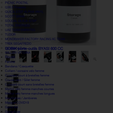
PICNIC POSTNL
Q36.5 Pinarello
QUICK-STEP ALPHA VINYL
SCOTT SRAM
SOUDAL QUICK-STEP
TOTAL ÉNERGIES
UAE TEAM EMIRATES
TUDOR
MONDRAKER FACTORY RACING XC TEAM
TREK SEGAFREDO
UCI World Tour
GOBIK porte-outils BYASI 600 CC
WILLIER VITTORIA
Route
Femme
Bandana / Casquette
Collant / corsaire velo femme
Cuissard court à bretelles femme
Coupe-vent / Gilet femme
Cuissard court sans bretelles femme
Maillot vélo femme manches courtes
Maillot velo femme manches longues
Manchettes / Jambieres
Masque COVID19
Gants été
Gants hiver