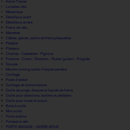
Home Trainer
Lunettes vélo
Mecanique
Dérailleurs avant
Dérailleurs arrière
Freins de vélo
Manettes
Câbles, gaines, patins de freins,plaquettes
Pédalier
Plateaux
Chaines - Cassettes - Pignons
Potence - Cintre - Direction - Ruban guidon - Poignée
Groupe
Montre running cardio-Fréquencemètre
Outillage
Pieds d'atelier
Outillage de transmissions
Outils de purge, disques et liquide de freins
Outils pour directions, boitiers et pédaliers
Outils pour roues et pneus
Boite à outils
Mini outils
Porte-bidons
Pompes à vélo
PORTE-BAGAGE - GARDE-BOUE