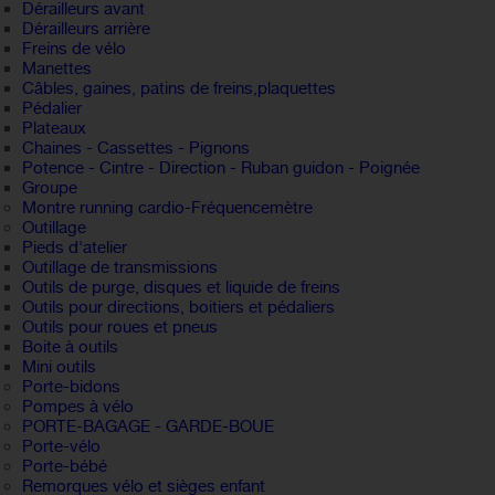
Dérailleurs avant
Dérailleurs arrière
Freins de vélo
Manettes
Câbles, gaines, patins de freins,plaquettes
Pédalier
Plateaux
Chaines - Cassettes - Pignons
Potence - Cintre - Direction - Ruban guidon - Poignée
Groupe
Montre running cardio-Fréquencemètre
Outillage
Pieds d'atelier
Outillage de transmissions
Outils de purge, disques et liquide de freins
Outils pour directions, boitiers et pédaliers
Outils pour roues et pneus
Boite à outils
Mini outils
Porte-bidons
Pompes à vélo
PORTE-BAGAGE - GARDE-BOUE
Porte-vélo
Porte-bébé
Remorques vélo et sièges enfant