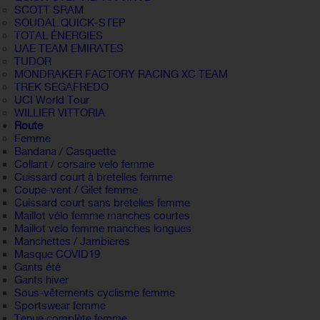
SCOTT SRAM
SOUDAL QUICK-STEP
TOTAL ÉNERGIES
UAE TEAM EMIRATES
TUDOR
MONDRAKER FACTORY RACING XC TEAM
TREK SEGAFREDO
UCI World Tour
WILLIER VITTORIA
Route
Femme
Bandana / Casquette
Collant / corsaire velo femme
Cuissard court à bretelles femme
Coupe-vent / Gilet femme
Cuissard court sans bretelles femme
Maillot vélo femme manches courtes
Maillot velo femme manches longues
Manchettes / Jambieres
Masque COVID19
Gants été
Gants hiver
Sous-vêtements cyclisme femme
Sportswear femme
Tenue complète femme