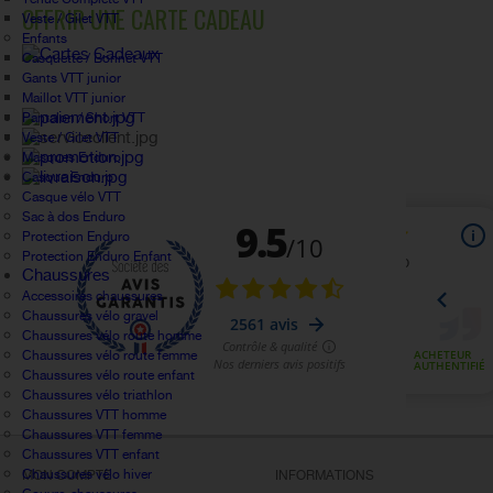
OFFRIR UNE CARTE CADEAU
Veste / Gilet VTT
Enfants
Casquette / Bonnet VTT
Gants VTT junior
Maillot VTT junior
Pantalon / Short VTT
Veste / Gilet VTT
Masques Enduro
Casque Enduro
Casque vélo VTT
Sac à dos Enduro
Protection Enduro
Protection Enduro Enfant
Chaussures
Accessoires chaussures
Chaussures vélo gravel
Chaussures vélo route homme
Chaussures vélo route femme
Chaussures vélo route enfant
Chaussures vélo triathlon
Chaussures VTT homme
Chaussures VTT femme
Chaussures VTT enfant
Chaussures vélo hiver
MON COMPTE
INFORMATIONS