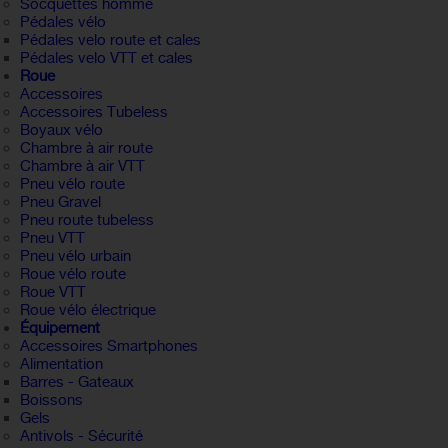
Socquettes homme
Pédales vélo
Pédales velo route et cales
Pédales velo VTT et cales
Roue
Accessoires
Accessoires Tubeless
Boyaux vélo
Chambre à air route
Chambre à air VTT
Pneu vélo route
Pneu Gravel
Pneu route tubeless
Pneu VTT
Pneu vélo urbain
Roue vélo route
Roue VTT
Roue vélo électrique
Équipement
Accessoires Smartphones
Alimentation
Barres - Gateaux
Boissons
Gels
Antivols - Sécurité