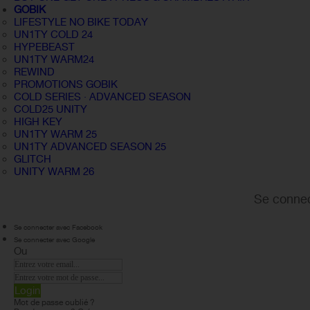
GOBIK
LIFESTYLE NO BIKE TODAY
UN1TY COLD 24
HYPEBEAST
UN1TY WARM24
REWIND
PROMOTIONS GOBIK
COLD SERIES · ADVANCED SEASON
COLD25 UNITY
HIGH KEY
UN1TY WARM 25
UN1TY ADVANCED SEASON 25
GLITCH
UNITY WARM 26
Se connec
Se connecter avec Facebook
Se connecter avec Google
Ou
Login
Mot de passe oublié ?