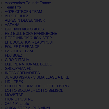
Accessoires Tour de France
Team Pro
AG2R CITROËN TEAM
ALPE D'HUEZ
ALPECIN DECEUNINCK
ASTANA
BAHRAIN VICTORIOUS
RED BULL BORA HANSGROHE
DECEUNINCK QUICK-STEP
EF EDUCATION - EASYPOST
ÉQUIPE DE FRANCE
FACTORY TEAM
FDJ SUEZ
GIRO D'ITALIA
ÉQUIPE NATIONALE BELGE
GROUPAMA FDJ
INEOS GRENADIERS
JUMBO VISMA - VISMA LEASE A BIKE
LIDL-TREK
LOTTO INTERMACHE - LOTTO DSTNY
LOTTO SOUDAL - LOTTO BELISOL
MOVISTAR
PICNIC POSTNL
Q36.5 Pinarello
QUICK-STEP ALPHA VINYL