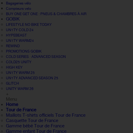
Bagageries vélo
Compteurs velo
BUY ONE GET ONE : PNEUS & CHAMBRES À AIR
GOBIK
LIFESTYLE NO BIKE TODAY
UN1TY COLD 24
HYPEBEAST
UN1TY WARM24
REWIND
PROMOTIONS GOBIK
COLD SERIES · ADVANCED SEASON
COLD25 UNITY
HIGH KEY
UN1TY WARM 25
UN1TY ADVANCED SEASON 25
GLITCH
UNITY WARM 26
+
Menu
Home
Tour de France
Maillots T-shirts officiels Tour de France
Casquette Tour de France
Gamme bébé Tour de France
Gamme enfant Tour de France