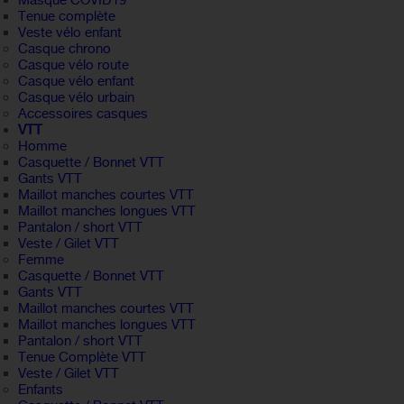
Masque COVID19
Tenue complète
Veste vélo enfant
Casque chrono
Casque vélo route
Casque vélo enfant
Casque vélo urbain
Accessoires casques
VTT
Homme
Casquette / Bonnet VTT
Gants VTT
Maillot manches courtes VTT
Maillot manches longues VTT
Pantalon / short VTT
Veste / Gilet VTT
Femme
Casquette / Bonnet VTT
Gants VTT
Maillot manches courtes VTT
Maillot manches longues VTT
Pantalon / short VTT
Tenue Complète VTT
Veste / Gilet VTT
Enfants