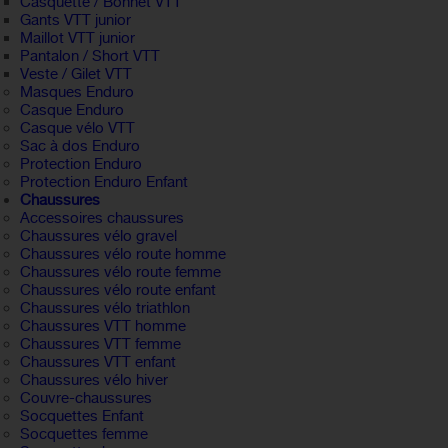
Casquette / Bonnet VTT
Gants VTT junior
Maillot VTT junior
Pantalon / Short VTT
Veste / Gilet VTT
Masques Enduro
Casque Enduro
Casque vélo VTT
Sac à dos Enduro
Protection Enduro
Protection Enduro Enfant
Chaussures
Accessoires chaussures
Chaussures vélo gravel
Chaussures vélo route homme
Chaussures vélo route femme
Chaussures vélo route enfant
Chaussures vélo triathlon
Chaussures VTT homme
Chaussures VTT femme
Chaussures VTT enfant
Chaussures vélo hiver
Couvre-chaussures
Socquettes Enfant
Socquettes femme