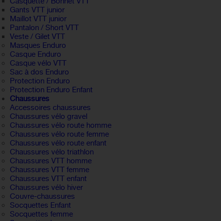
Casquette / Bonnet VTT
Gants VTT junior
Maillot VTT junior
Pantalon / Short VTT
Veste / Gilet VTT
Masques Enduro
Casque Enduro
Casque vélo VTT
Sac à dos Enduro
Protection Enduro
Protection Enduro Enfant
Chaussures
Accessoires chaussures
Chaussures vélo gravel
Chaussures vélo route homme
Chaussures vélo route femme
Chaussures vélo route enfant
Chaussures vélo triathlon
Chaussures VTT homme
Chaussures VTT femme
Chaussures VTT enfant
Chaussures vélo hiver
Couvre-chaussures
Socquettes Enfant
Socquettes femme