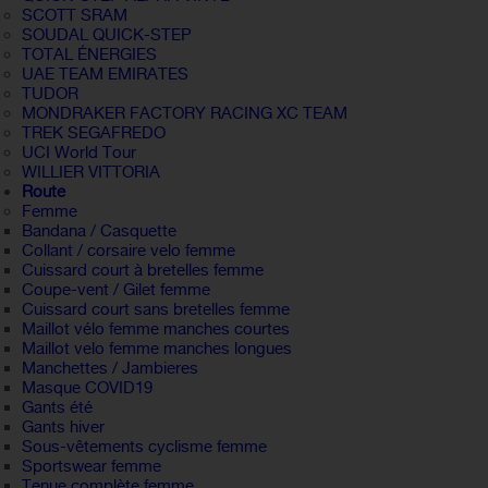
SCOTT SRAM
SOUDAL QUICK-STEP
TOTAL ÉNERGIES
UAE TEAM EMIRATES
TUDOR
MONDRAKER FACTORY RACING XC TEAM
TREK SEGAFREDO
UCI World Tour
WILLIER VITTORIA
Route
Femme
Bandana / Casquette
Collant / corsaire velo femme
Cuissard court à bretelles femme
Coupe-vent / Gilet femme
Cuissard court sans bretelles femme
Maillot vélo femme manches courtes
Maillot velo femme manches longues
Manchettes / Jambieres
Masque COVID19
Gants été
Gants hiver
Sous-vêtements cyclisme femme
Sportswear femme
Tenue complète femme