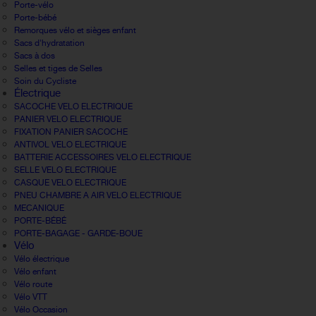
Porte-vélo
Porte-bébé
Remorques vélo et sièges enfant
Sacs d'hydratation
Sacs à dos
Selles et tiges de Selles
Soin du Cycliste
Électrique
SACOCHE VELO ELECTRIQUE
PANIER VELO ELECTRIQUE
FIXATION PANIER SACOCHE
ANTIVOL VELO ELECTRIQUE
BATTERIE ACCESSOIRES VELO ELECTRIQUE
SELLE VELO ELECTRIQUE
CASQUE VELO ELECTRIQUE
PNEU CHAMBRE A AIR VELO ELECTRIQUE
MECANIQUE
PORTE-BÉBÉ
PORTE-BAGAGE - GARDE-BOUE
Vélo
Vélo électrique
Vélo enfant
Vélo route
Vélo VTT
Vélo Occasion