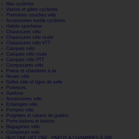
Bas cyclistes
Vestes et gilets cyclistes
Premières couches vélo
Accessoires textile cyclistes
Habits sportwear
Chaussures vélo
Chaussures vélo route
Chaussures vélo VTT
Casques vélo
Casques vélo route
Casques vélo VTT
Composants vélo
Pneus et chambres à air
Roues vélo
Selles vélo et tiges de selle
Potences
Guidons
Accessoires vélo
Eclairages vélo
Pompes vélo
Poignées et rubans de guidon
Porte-bidons et bidons
Bagageries vélo
Compteurs velo
BUY ONE GET ONE : PNEUS & CHAMBRES À AIR