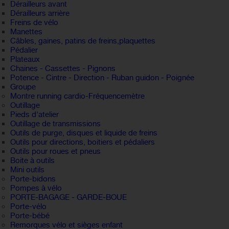
Dérailleurs avant
Dérailleurs arrière
Freins de vélo
Manettes
Câbles, gaines, patins de freins,plaquettes
Pédalier
Plateaux
Chaines - Cassettes - Pignons
Potence - Cintre - Direction - Ruban guidon - Poignée
Groupe
Montre running cardio-Fréquencemètre
Outillage
Pieds d'atelier
Outillage de transmissions
Outils de purge, disques et liquide de freins
Outils pour directions, boitiers et pédaliers
Outils pour roues et pneus
Boite à outils
Mini outils
Porte-bidons
Pompes à vélo
PORTE-BAGAGE - GARDE-BOUE
Porte-vélo
Porte-bébé
Remorques vélo et sièges enfant