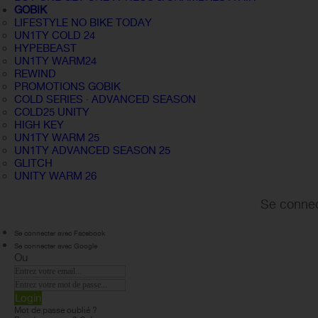
GOBIK
LIFESTYLE NO BIKE TODAY
UN1TY COLD 24
HYPEBEAST
UN1TY WARM24
REWIND
PROMOTIONS GOBIK
COLD SERIES · ADVANCED SEASON
COLD25 UNITY
HIGH KEY
UN1TY WARM 25
UN1TY ADVANCED SEASON 25
GLITCH
UNITY WARM 26
Se connec
Se connecter avec Facebook
Se connecter avec Google
Ou
Login
Mot de passe oublié ?