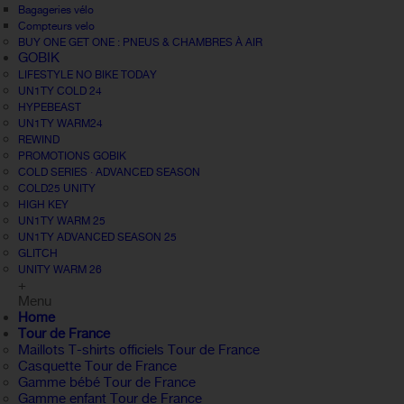
Bagageries vélo
Compteurs velo
BUY ONE GET ONE : PNEUS & CHAMBRES À AIR
GOBIK
LIFESTYLE NO BIKE TODAY
UN1TY COLD 24
HYPEBEAST
UN1TY WARM24
REWIND
PROMOTIONS GOBIK
COLD SERIES · ADVANCED SEASON
COLD25 UNITY
HIGH KEY
UN1TY WARM 25
UN1TY ADVANCED SEASON 25
GLITCH
UNITY WARM 26
+
Menu
Home
Tour de France
Maillots T-shirts officiels Tour de France
Casquette Tour de France
Gamme bébé Tour de France
Gamme enfant Tour de France