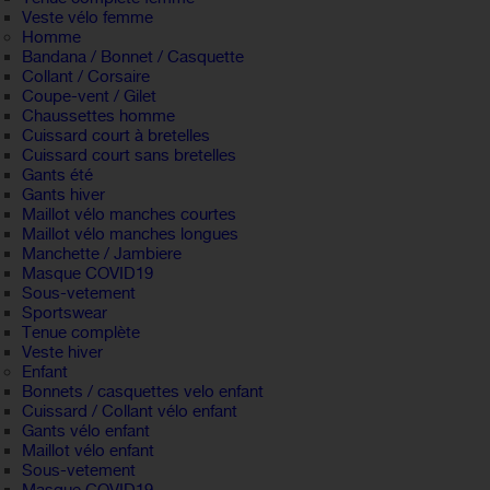
Veste vélo femme
Homme
Bandana / Bonnet / Casquette
Collant / Corsaire
Coupe-vent / Gilet
Chaussettes homme
Cuissard court à bretelles
Cuissard court sans bretelles
Gants été
Gants hiver
Maillot vélo manches courtes
Maillot vélo manches longues
Manchette / Jambiere
Masque COVID19
Sous-vetement
Sportswear
Tenue complète
Veste hiver
Enfant
Bonnets / casquettes velo enfant
Cuissard / Collant vélo enfant
Gants vélo enfant
Maillot vélo enfant
Sous-vetement