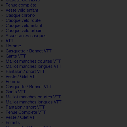
Masque COVID19
Tenue complète
Veste vélo enfant
Casque chrono
Casque vélo route
Casque vélo enfant
Casque vélo urbain
Accessoires casques
VTT
Homme
Casquette / Bonnet VTT
Gants VTT
Maillot manches courtes VTT
Maillot manches longues VTT
Pantalon / short VTT
Veste / Gilet VTT
Femme
Casquette / Bonnet VTT
Gants VTT
Maillot manches courtes VTT
Maillot manches longues VTT
Pantalon / short VTT
Tenue Complète VTT
Veste / Gilet VTT
Enfants