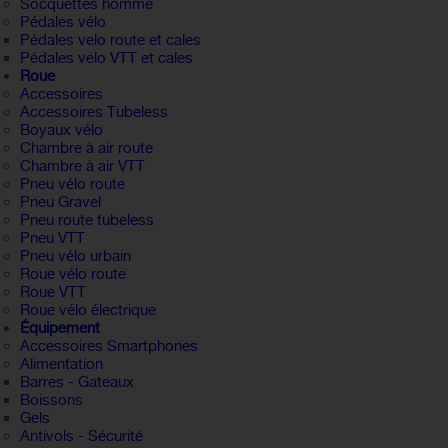
Socquettes homme
Pédales vélo
Pédales velo route et cales
Pédales velo VTT et cales
Roue
Accessoires
Accessoires Tubeless
Boyaux vélo
Chambre à air route
Chambre à air VTT
Pneu vélo route
Pneu Gravel
Pneu route tubeless
Pneu VTT
Pneu vélo urbain
Roue vélo route
Roue VTT
Roue vélo électrique
Équipement
Accessoires Smartphones
Alimentation
Barres - Gateaux
Boissons
Gels
Antivols - Sécurité