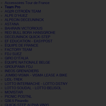
Accessoires Tour de France
Team Pro
AG2R CITROËN TEAM
ALPE D'HUEZ
ALPECIN DECEUNINCK
ASTANA
BAHRAIN VICTORIOUS
RED BULL BORA HANSGROHE
DECEUNINCK QUICK-STEP
EF EDUCATION - EASYPOST
ÉQUIPE DE FRANCE
FACTORY TEAM
FDJ SUEZ
GIRO D'ITALIA
ÉQUIPE NATIONALE BELGE
GROUPAMA FDJ
INEOS GRENADIERS
JUMBO VISMA - VISMA LEASE A BIKE
LIDL-TREK
LOTTO INTERMACHE - LOTTO DSTNY
LOTTO SOUDAL - LOTTO BELISOL
MOVISTAR
PICNIC POSTNL
Q36.5 Pinarello
QUICK-STEP ALPHA VINYL