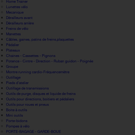
Home Trainer
Lunettes vélo
Mecanique
Dérailleurs avant
Dérailleurs arrière
Freins de vélo
Manettes
Câbles, gaines, patins de freins,plaquettes
Pédalier
Plateaux
Chaines - Cassettes - Pignons
Potence - Cintre - Direction - Ruban guidon - Poignée
Groupe
Montre running cardio-Fréquencemètre
Outillage
Pieds d'atelier
Outillage de transmissions
Outils de purge, disques et liquide de freins
Outils pour directions, boitiers et pédaliers
Outils pour roues et pneus
Boite à outils
Mini outils
Porte-bidons
Pompes à vélo
PORTE-BAGAGE - GARDE-BOUE