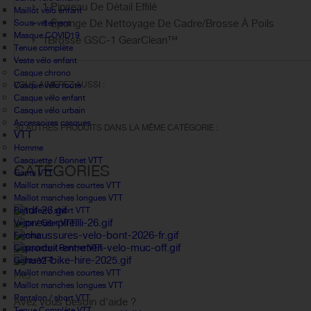
1 Pinceau De Détail Effilé
Maillot vélo enfant
1 Éponge De Nettoyage De Cadre/Brosse À Poils
Sous-vetement
Masque COVID19
1Brosse GSC-1 GearClean™
Tenue complète
Veste vélo enfant
Casque chrono
VOUS AIMEREZ AUSSI :
Casque vélo route
Casque vélo enfant
Casque vélo urbain
Accessoires casques
30 AUTRES PRODUITS DANS LA MÊME CATÉGORIE :
VTT
Homme
Casquette / Bonnet VTT
CATÉGORIES
Gants VTT
Maillot manches courtes VTT
Maillot manches longues VTT
Pantalon / short VTT
Veste / Gilet VTT
Femme
Casquette / Bonnet VTT
Gants VTT
Maillot manches courtes VTT
FAQ
Maillot manches longues VTT
Pantalon / short VTT
Avez vous besoin d'aide ?
Tenue Complète VTT