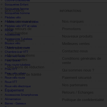
Couvre-chaussures
Socquettes Enfant
Socquettes femme
MON COMPTE
INFORMATIONS
Socquettes homme
Pédales vélo
Mes commandes
Nos marques
Pédales velo route et cales
Pédales velo VTT et cales
Mes retours de
Promotions
Roue
marchandise
Accessoires
Nouveaux produits
Accessoires Tubeless
Mes avoirs
Boyaux vélo
Meilleures ventes
Chambre à air route
Mes adresses
Contactez-nous
Chambre à air VTT
Mes informations
Pneu vélo route
Conditions générales de
personnelles
Pneu Gravel
vente
Pneu route tubeless
Mes bons de réduction
Pneu VTT
Qui sommes nous ?
Pneu vélo urbain
Mes points de fidélité
Paiement sécurisé
Roue vélo route
Sign out
Roue VTT
Nos partenaires
Roue vélo électrique
Équipement
Retours / Echanges
Accessoires Smartphones
Alimentation
Politique de confidentialité
Barres - Gateaux