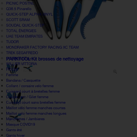
PICNIC POSTNL
Q36.5 Pinarello
QUICK-STEP ALPHA VINYL
SCOTT SRAM
SOUDAL QUICK-STEP
TOTAL ÉNERGIES
UAE TEAM EMIRATES
TUDOR
MONDRAKER FACTORY RACING XC TEAM
TREK SEGAFREDO
UCI World Tour
PARKTOOL Kit brosses de nettoyage
WILLIER VITTORIA
Route
Femme
Bandana / Casquette
Collant / corsaire velo femme
Cuissard court à bretelles femme
Coupe-vent / Gilet femme
Cuissard court sans bretelles femme
Maillot vélo femme manches courtes
Maillot velo femme manches longues
Manchettes / Jambieres
Masque COVID19
Gants été
Gants hiver