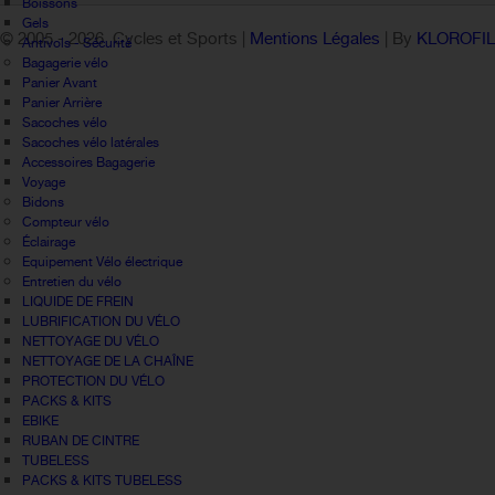
Boissons
Gels
© 2005 -
2026 Cycles et Sports |
Mentions Légales
| By
KLOROFI
Antivols - Sécurité
Bagagerie vélo
Panier Avant
Panier Arrière
Sacoches vélo
Sacoches vélo latérales
Accessoires Bagagerie
Voyage
Bidons
Compteur vélo
Éclairage
Equipement Vélo électrique
Entretien du vélo
LIQUIDE DE FREIN
LUBRIFICATION DU VÉLO
NETTOYAGE DU VÉLO
NETTOYAGE DE LA CHAÎNE
PROTECTION DU VÉLO
PACKS & KITS
EBIKE
RUBAN DE CINTRE
TUBELESS
PACKS & KITS TUBELESS