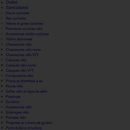
Outlet
Specialized
Hauts cyclistes
Bas cyclistes
Vestes et gilets cyclistes
Premières couches vélo
Accessoires textile cyclistes
Habits sportwear
Chaussures vélo
Chaussures vélo route
Chaussures vélo VTT
Casques vélo
Casques vélo route
Casques vélo VTT
Composants vélo
Pneus et chambres à air
Roues vélo
Selles vélo et tiges de selle
Potences
Guidons
Accessoires vélo
Eclairages vélo
Pompes vélo
Poignées et rubans de guidon
Porte-bidons et bidons