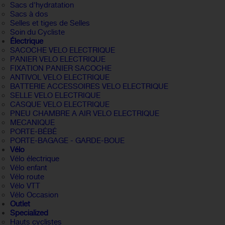
Sacs d'hydratation
Sacs à dos
Selles et tiges de Selles
Soin du Cycliste
Électrique
SACOCHE VELO ELECTRIQUE
PANIER VELO ELECTRIQUE
FIXATION PANIER SACOCHE
ANTIVOL VELO ELECTRIQUE
BATTERIE ACCESSOIRES VELO ELECTRIQUE
SELLE VELO ELECTRIQUE
CASQUE VELO ELECTRIQUE
PNEU CHAMBRE A AIR VELO ELECTRIQUE
MECANIQUE
PORTE-BÉBÉ
PORTE-BAGAGE - GARDE-BOUE
Vélo
Vélo électrique
Vélo enfant
Vélo route
Vélo VTT
Vélo Occasion
Outlet
Specialized
Hauts cyclistes