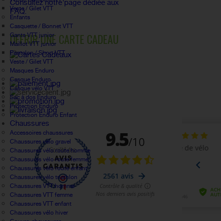
Consultez notre page dédiée aux
Veste / Gilet VTT
FAQ.
Enfants
Casquette / Bonnet VTT
OFFRIR UNE CARTE CADEAU
Gants VTT junior
Maillot VTT junior
Pantalon / Short VTT
Veste / Gilet VTT
Masques Enduro
Casque Enduro
Casque vélo VTT
Sac à dos Enduro
Protection Enduro
Protection Enduro Enfant
Chaussures
Accessoires chaussures
Chaussures vélo gravel
Chaussures vélo route homme
Chaussures vélo route femme
Chaussures vélo route enfant
Chaussures vélo triathlon
Chaussures VTT homme
Chaussures VTT femme
Chaussures VTT enfant
Chaussures vélo hiver