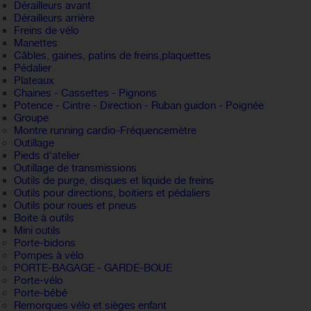
Dérailleurs avant
Dérailleurs arrière
Freins de vélo
Manettes
Câbles, gaines, patins de freins,plaquettes
Pédalier
Plateaux
Chaines - Cassettes - Pignons
Potence - Cintre - Direction - Ruban guidon - Poignée
Groupe
Montre running cardio-Fréquencemètre
Outillage
Pieds d'atelier
Outillage de transmissions
Outils de purge, disques et liquide de freins
Outils pour directions, boitiers et pédaliers
Outils pour roues et pneus
Boite à outils
Mini outils
Porte-bidons
Pompes à vélo
PORTE-BAGAGE - GARDE-BOUE
Porte-vélo
Porte-bébé
Remorques vélo et sièges enfant