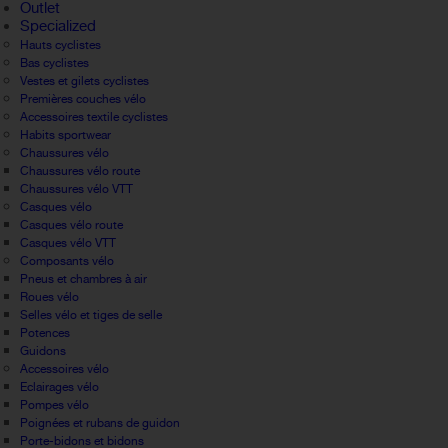
Outlet
Specialized
Hauts cyclistes
Bas cyclistes
Vestes et gilets cyclistes
Premières couches vélo
Accessoires textile cyclistes
Habits sportwear
Chaussures vélo
Chaussures vélo route
Chaussures vélo VTT
Casques vélo
Casques vélo route
Casques vélo VTT
Composants vélo
Pneus et chambres à air
Roues vélo
Selles vélo et tiges de selle
Potences
Guidons
Accessoires vélo
Eclairages vélo
Pompes vélo
Poignées et rubans de guidon
Porte-bidons et bidons