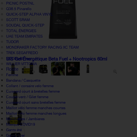
PICNIC POSTNL
Q36.5 Pinarello
QUICK-STEP ALPHA VINYL
SCOTT SRAM
SOUDAL QUICK-STEP
TOTAL ÉNERGIES
UAE TEAM EMIRATES
TUDOR
MONDRAKER FACTORY RACING XC TEAM
TREK SEGAFREDO
UCI World Tour
SIS Gel Énergétique Beta Fuel + Nootropics 60ml
WILLIER VITTORIA
Route
Femme
Bandana / Casquette
Collant / corsaire velo femme
Cuissard court à bretelles femme
Coupe-vent / Gilet femme
Cuissard court sans bretelles femme
Maillot vélo femme manches courtes
Maillot velo femme manches longues
Manchettes / Jambieres
Masque COVID19
Gants été
Gants hiver