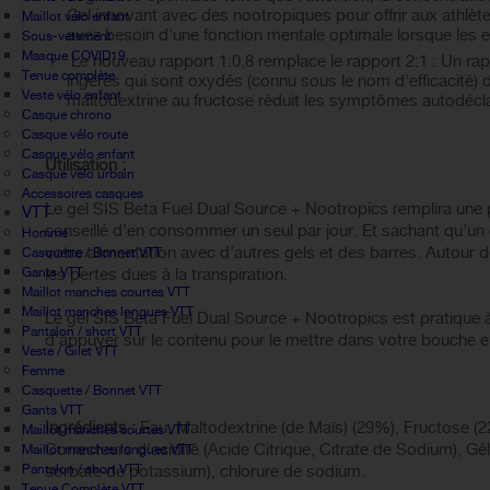
Gel innovant avec des nootropiques pour offrir aux athlèt
Maillot vélo enfant
avez besoin d'une fonction mentale optimale lorsque les 
Sous-vetement
Masque COVID19
Le nouveau rapport 1:0,8 remplace le rapport 2:1 : Un ra
Tenue complète
ingérés qui sont oxydés (connu sous le nom d'efficacité) 
Veste vélo enfant
maltodextrine au fructose réduit les symptômes autodécla
Casque chrono
Casque vélo route
Casque vélo enfant
Utilisation :
Casque vélo urbain
Accessoires casques
Le gel SIS Beta Fuel Dual Source + Nootropics remplira une 
VTT
conseillé d’en consommer un seul par jour. Et sachant qu’un c
Homme
votre alimentation avec d’autres gels et des barres. Autour d
Casquette / Bonnet VTT
Gants VTT
les pertes dues à la transpiration.
Maillot manches courtes VTT
Maillot manches longues VTT
Le gel SIS Beta Fuel Dual Source + Nootropics est pratique à ut
Pantalon / short VTT
d’appuyer sur le contenu pour le mettre dans votre bouche e
Veste / Gilet VTT
Femme
Casquette / Bonnet VTT
Gants VTT
Ingrédients :
Eau, Maltodextrine (de Maïs) (29%), Fructose (2
Maillot manches courtes VTT
Correcteurs d'acidité (Acide Citrique, Citrate de Sodium), 
Maillot manches longues VTT
Pantalon / short VTT
sorbate de potassium), chlorure de sodium.
Tenue Complète VTT