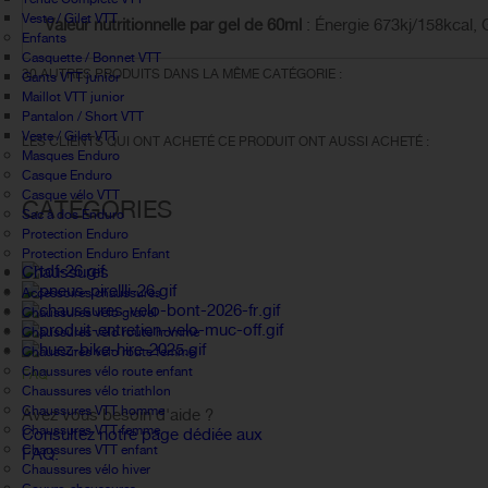
Veste / Gilet VTT
Valeur nutritionnelle p
ar gel de 60ml
: Énergie 673kj/158kcal, 
Enfants
Casquette / Bonnet VTT
30 AUTRES PRODUITS DANS LA MÊME CATÉGORIE :
Gants VTT junior
Maillot VTT junior
Pantalon / Short VTT
Veste / Gilet VTT
LES CLIENTS QUI ONT ACHETÉ CE PRODUIT ONT AUSSI ACHETÉ :
Masques Enduro
Casque Enduro
Casque vélo VTT
CATÉGORIES
Sac à dos Enduro
Protection Enduro
Protection Enduro Enfant
Chaussures
Accessoires chaussures
Chaussures vélo gravel
Chaussures vélo route homme
Chaussures vélo route femme
Chaussures vélo route enfant
FAQ
Chaussures vélo triathlon
Chaussures VTT homme
Avez vous besoin d'aide ?
Chaussures VTT femme
Consultez notre page dédiée aux
Chaussures VTT enfant
FAQ.
Chaussures vélo hiver