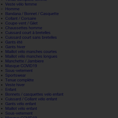
Veste vélo femme
Homme
Bandana / Bonnet / Casquette
Collant / Corsaire
Coupe-vent / Gilet
Chaussettes homme
Cuissard court à bretelles
Cuissard court sans bretelles
Gants été
Gants hiver
Maillot vélo manches courtes
Maillot vélo manches longues
Manchette / Jambiere
Masque COVID19
Sous-vetement
Sportswear
Tenue complète
Veste hiver
Enfant
Bonnets / casquettes velo enfant
Cuissard / Collant vélo enfant
Gants vélo enfant
Maillot vélo enfant
Sous-vetement