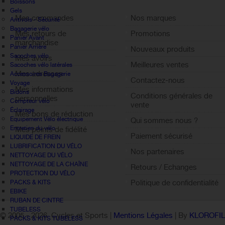
Boissons
Gels
Mes commandes
Nos marques
Antivols - Sécurité
Bagagerie vélo
Mes retours de
Promotions
Panier Avant
marchandise
Panier Arrière
Nouveaux produits
Sacoches vélo
Mes avoirs
Meilleures ventes
Sacoches vélo latérales
Mes adresses
Accessoires Bagagerie
Contactez-nous
Voyage
Mes informations
Bidons
Conditions générales de
personnelles
Compteur vélo
vente
Éclairage
Mes bons de réduction
Equipement Vélo électrique
Qui sommes nous ?
Entretien du vélo
Mes points de fidélité
Paiement sécurisé
LIQUIDE DE FREIN
Sign out
LUBRIFICATION DU VÉLO
Nos partenaires
NETTOYAGE DU VÉLO
NETTOYAGE DE LA CHAÎNE
Retours / Echanges
PROTECTION DU VÉLO
Politique de confidentialité
PACKS & KITS
EBIKE
RUBAN DE CINTRE
TUBELESS
© 2005 -
2026 Cycles et Sports |
Mentions Légales
| By
KLOROFI
PACKS & KITS TUBELESS