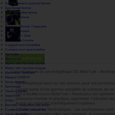
Sous-vêtements cyclisme femme
Sportswear femme
Tenue complète femme
Veste vélo femme
Homme
Bandana / Bonnet / Casquette
Collant / Corsaire
Coupe-vent / Gilet
Chaussettes homme
Cuissard court à bretelles
Cuissard court sans bretelles
Gants été
EN SAVOIR PLUS
Gants hiver
Maillot vélo manches courtes
Maillot vélo manches longues
Caractéristiques du gel énergétique SIS Beta Fuel + Nootropi
Manchette / Jambiere
Masque COVID19
Sous-vetement
Gel énergétique basé sur des preuves pour une productio
Sportswear
Faisant partie d'une gamme complète de solutions de ravi
Tenue complète
SIS à double source Beta Fuel + Nootropics est optimisé 
Veste hiver
puissance mentale et physique, augmenter l'utilisation des 
Enfant
fournir un carburant scientifiquement supérieur.
Bonnets / casquettes velo enfant
Qu’est ce que les Nootropiques : Les nootropiques sont
Cuissard / Collant vélo enfant
cognitives optimales telles que l'attention, la concentratio
Gants vélo enfant