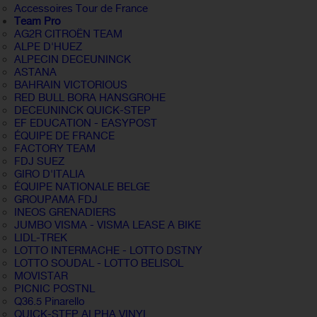
Accessoires Tour de France
Team Pro
AG2R CITROËN TEAM
ALPE D'HUEZ
ALPECIN DECEUNINCK
ASTANA
BAHRAIN VICTORIOUS
RED BULL BORA HANSGROHE
DECEUNINCK QUICK-STEP
EF EDUCATION - EASYPOST
ÉQUIPE DE FRANCE
FACTORY TEAM
FDJ SUEZ
GIRO D'ITALIA
ÉQUIPE NATIONALE BELGE
GROUPAMA FDJ
INEOS GRENADIERS
JUMBO VISMA - VISMA LEASE A BIKE
LIDL-TREK
LOTTO INTERMACHE - LOTTO DSTNY
LOTTO SOUDAL - LOTTO BELISOL
MOVISTAR
PICNIC POSTNL
Q36.5 Pinarello
QUICK-STEP ALPHA VINYL