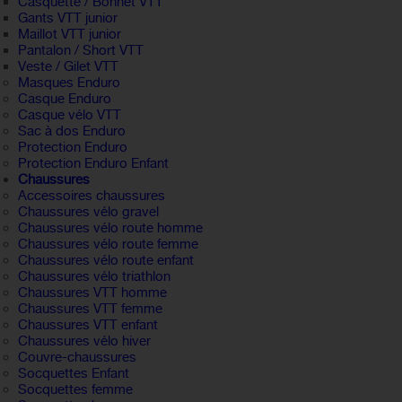
Casquette / Bonnet VTT
Gants VTT junior
Maillot VTT junior
Pantalon / Short VTT
Veste / Gilet VTT
Masques Enduro
Casque Enduro
Casque vélo VTT
Sac à dos Enduro
Protection Enduro
Protection Enduro Enfant
Chaussures
Accessoires chaussures
Chaussures vélo gravel
Chaussures vélo route homme
Chaussures vélo route femme
Chaussures vélo route enfant
Chaussures vélo triathlon
Chaussures VTT homme
Chaussures VTT femme
Chaussures VTT enfant
Chaussures vélo hiver
Couvre-chaussures
Socquettes Enfant
Socquettes femme