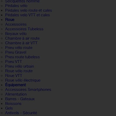
Socquettes homme
Pédales vélo
Pédales velo route et cales
Pédales velo VTT et cales
Roue
Accessoires
Accessoires Tubeless
Boyaux vélo
Chambre à air route
Chambre à air VTT
Pneu vélo route
Pneu Gravel
Pneu route tubeless
Pneu VTT
Pneu vélo urbain
Roue vélo route
Roue VTT
Roue vélo électrique
Équipement
Accessoires Smartphones
Alimentation
Barres - Gateaux
Boissons
Gels
Antivols - Sécurité