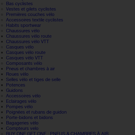
Bas cyclistes
Vestes et gilets cyclistes
Premières couches vélo
Accessoires textile cyclistes
Habits sportwear
Chaussures vélo
Chaussures vélo route
Chaussures vélo VTT
Casques vélo
Casques vélo route
Casques vélo VTT
Composants vélo
Pneus et chambres à air
Roues vélo
Selles vélo et tiges de selle
Potences
Guidons
Accessoires vélo
Eclairages vélo
Pompes vélo
Poignées et rubans de guidon
Porte-bidons et bidons
Bagageries vélo
Compteurs velo
BUY ONE GET ONE : PNEUS & CHAMBRES À AIR