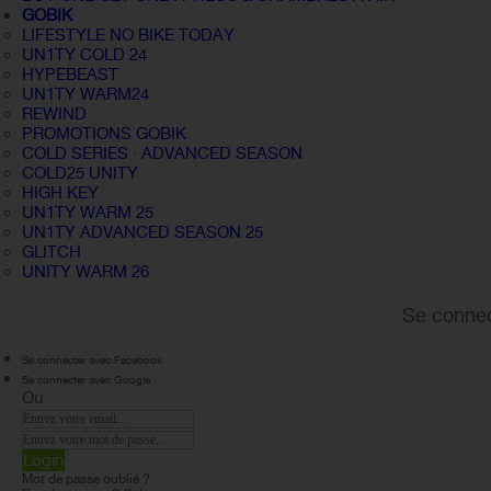
GOBIK
LIFESTYLE NO BIKE TODAY
UN1TY COLD 24
HYPEBEAST
UN1TY WARM24
REWIND
PROMOTIONS GOBIK
COLD SERIES · ADVANCED SEASON
COLD25 UNITY
HIGH KEY
UN1TY WARM 25
UN1TY ADVANCED SEASON 25
GLITCH
UNITY WARM 26
Se connec
Se connecter avec Facebook
Se connecter avec Google
Ou
Login
Mot de passe oublié ?