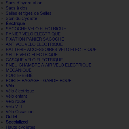
Sacs d'hydratation
Sacs à dos
Selles et tiges de Selles
Soin du Cycliste
Électrique
SACOCHE VELO ELECTRIQUE
PANIER VELO ELECTRIQUE
FIXATION PANIER SACOCHE
ANTIVOL VELO ELECTRIQUE
BATTERIE ACCESSOIRES VELO ELECTRIQUE
SELLE VELO ELECTRIQUE
CASQUE VELO ELECTRIQUE
PNEU CHAMBRE A AIR VELO ELECTRIQUE
MECANIQUE
PORTE-BÉBÉ
PORTE-BAGAGE - GARDE-BOUE
Vélo
Vélo électrique
Vélo enfant
Vélo route
Vélo VTT
Vélo Occasion
Outlet
Specialized
Hauts cyclistes