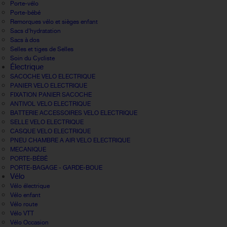
Porte-vélo
Porte-bébé
Remorques vélo et sièges enfant
Sacs d'hydratation
Sacs à dos
Selles et tiges de Selles
Soin du Cycliste
Électrique
SACOCHE VELO ELECTRIQUE
PANIER VELO ELECTRIQUE
FIXATION PANIER SACOCHE
ANTIVOL VELO ELECTRIQUE
BATTERIE ACCESSOIRES VELO ELECTRIQUE
SELLE VELO ELECTRIQUE
CASQUE VELO ELECTRIQUE
PNEU CHAMBRE A AIR VELO ELECTRIQUE
MECANIQUE
PORTE-BÉBÉ
PORTE-BAGAGE - GARDE-BOUE
Vélo
Vélo électrique
Vélo enfant
Vélo route
Vélo VTT
Vélo Occasion