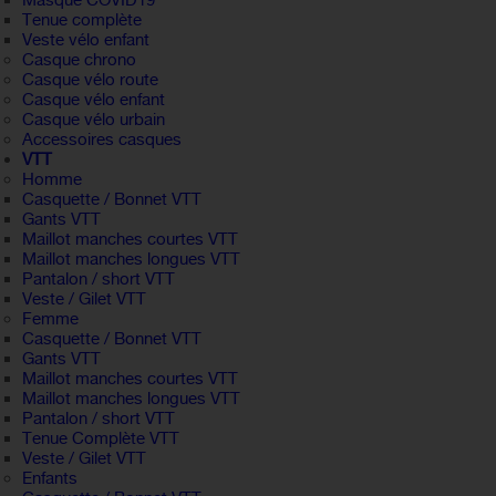
Masque COVID19
Tenue complète
Veste vélo enfant
Casque chrono
Casque vélo route
Casque vélo enfant
Casque vélo urbain
Accessoires casques
VTT
Homme
Casquette / Bonnet VTT
Gants VTT
Maillot manches courtes VTT
Maillot manches longues VTT
Pantalon / short VTT
Veste / Gilet VTT
Femme
Casquette / Bonnet VTT
Gants VTT
Maillot manches courtes VTT
Maillot manches longues VTT
Pantalon / short VTT
Tenue Complète VTT
Veste / Gilet VTT
Enfants