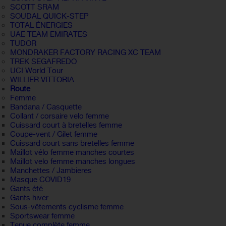
SCOTT SRAM
SOUDAL QUICK-STEP
TOTAL ÉNERGIES
UAE TEAM EMIRATES
TUDOR
MONDRAKER FACTORY RACING XC TEAM
TREK SEGAFREDO
UCI World Tour
WILLIER VITTORIA
Route
Femme
Bandana / Casquette
Collant / corsaire velo femme
Cuissard court à bretelles femme
Coupe-vent / Gilet femme
Cuissard court sans bretelles femme
Maillot vélo femme manches courtes
Maillot velo femme manches longues
Manchettes / Jambieres
Masque COVID19
Gants été
Gants hiver
Sous-vêtements cyclisme femme
Sportswear femme
Tenue complète femme