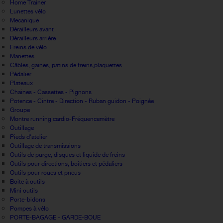
Home Trainer
Lunettes vélo
Mecanique
Dérailleurs avant
Dérailleurs arrière
Freins de vélo
Manettes
Câbles, gaines, patins de freins,plaquettes
Pédalier
Plateaux
Chaines - Cassettes - Pignons
Potence - Cintre - Direction - Ruban guidon - Poignée
Groupe
Montre running cardio-Fréquencemètre
Outillage
Pieds d'atelier
Outillage de transmissions
Outils de purge, disques et liquide de freins
Outils pour directions, boitiers et pédaliers
Outils pour roues et pneus
Boite à outils
Mini outils
Porte-bidons
Pompes à vélo
PORTE-BAGAGE - GARDE-BOUE