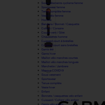
Sous-vêtements cyclisme femme
Sportswear femme
Tenue complète femme
Veste vélo femme
Homme
Bandana / Bonnet / Casquette
Collant / Corsaire
Coupe-vent / Gilet
Chaussettes homme
Cuissard court à bretelles
Cuissard court sans bretelles
Gants été
Gants hiver
Maillot vélo manches courtes
Maillot vélo manches longues
Manchette / Jambiere
Masque COVID19
Sous-vetement
Sportswear
Tenue complète
Veste hiver
Enfant
Bonnets / casquettes velo enfant
Cuissard / Collant vélo enfant
Gants vélo enfant