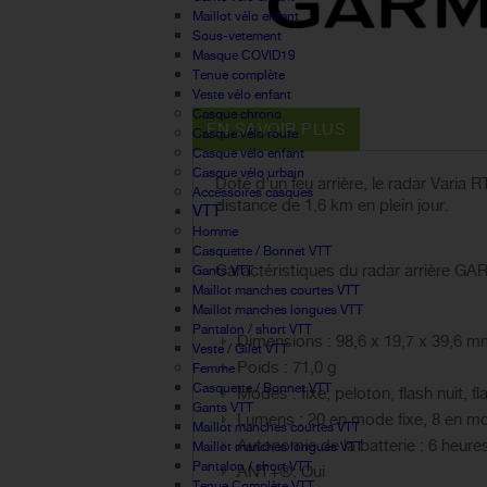
Maillot vélo enfant
Sous-vetement
Masque COVID19
Tenue complète
Veste vélo enfant
Casque chrono
EN SAVOIR PLUS
Casque vélo route
Casque vélo enfant
Casque vélo urbain
Doté d’un feu arrière, le radar Varia
Accessoires casques
distance de 1,6 km en plein jour.
VTT
Homme
Casquette / Bonnet VTT
Caractéristiques du radar arrière G
Gants VTT
Maillot manches courtes VTT
Maillot manches longues VTT
Pantalon / short VTT
Dimensions : 98,6 x 19,7 x 39,6 
Veste / Gilet VTT
Poids : 71,0 g
Femme
Casquette / Bonnet VTT
Modes : fixe, peloton, flash nuit, fl
Gants VTT
Lumens : 20 en mode fixe, 8 en mo
Maillot manches courtes VTT
Autonomie de la batterie : 6 heure
Maillot manches longues VTT
Pantalon / short VTT
ANT+®: Oui
Tenue Complète VTT