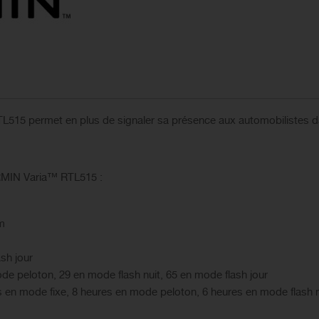
 RTL515 permet en plus de signaler sa présence aux automobilistes 
ARMIN Varia™ RTL515 :
mm
ash jour
de peloton, 29 en mode flash nuit, 65 en mode flash jour
s en mode fixe, 8 heures en mode peloton, 6 heures en mode flash n