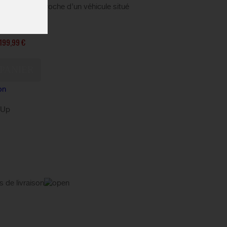
venir de l’approche d’un véhicule situé
 de 140 mètres.
199,99 €
on
kUp
s de livraison