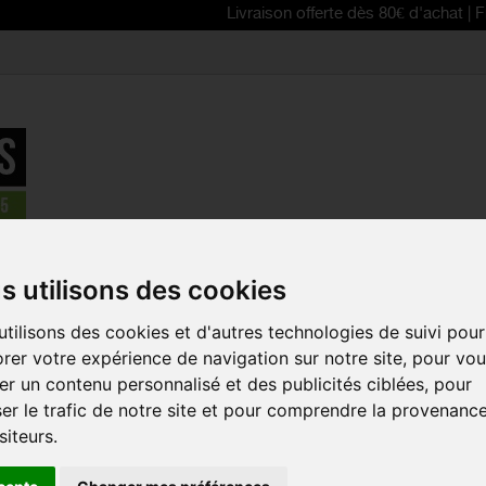
Livraison offerte dès 80€ d'achat | Free delive
ar de vélo arrière GARMIN Varia RTL 515
s utilisons des cookies
tilisons des cookies et d'autres technologies de suivi pour
RADAR DE V
rer votre expérience de navigation sur notre site, pour vo
GARMIN VAR
r un contenu personnalisé et des publicités ciblées, pour
Référence :
010-023
er le trafic de notre site et pour comprendre la provenanc
siteurs.
Augmenter votre sécu
vélo avec ce radar 
transmet au cycliste d