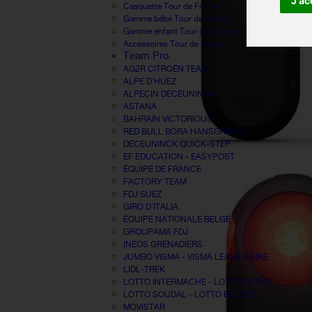
J'ac
Casquette Tour de France
Gamme bébé Tour de France
Gamme enfant Tour de France
Accessoires Tour de France
Team Pro
AG2R CITROËN TEAM
ALPE D'HUEZ
ALPECIN DECEUNINCK
ASTANA
BAHRAIN VICTORIOUS
RED BULL BORA HANSGROHE
DECEUNINCK QUICK-STEP
EF EDUCATION - EASYPOST
ÉQUIPE DE FRANCE
FACTORY TEAM
FDJ SUEZ
GIRO D'ITALIA
ÉQUIPE NATIONALE BELGE
GROUPAMA FDJ
INEOS GRENADIERS
JUMBO VISMA - VISMA LEASE A BIKE
LIDL-TREK
LOTTO INTERMACHE - LOTTO DSTNY
LOTTO SOUDAL - LOTTO BELISOL
MOVISTAR