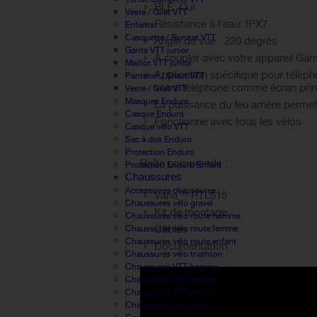
BLE: Oui
Veste / Gilet VTT
Résistance à l'eau: IPX7
Enfants
Casquette / Bonnet VTT
Angle de vue : 220 degrés
Gants VTT junior
À coupler avec votre appareil Gar
Maillot VTT junior
Application spécifique pour télépho
Pantalon / Short VTT
votre téléphone comme écran prin
Veste / Gilet VTT
Masques Enduro
La puissance du feu arrière perme
Casque Enduro
Fonctionne avec tous les vélos
Casque vélo VTT
Sac à dos Enduro
Protection Enduro
Boîte comprends :
Protection Enduro Enfant
Chaussures
Accessoires chaussures
Varia™ RTL515
Chaussures vélo gravel
Kit de montage
Chaussures vélo route homme
Câbles
Chaussures vélo route femme
Chaussures vélo route enfant
Documentation
Chaussures vélo triathlon
Chaussures VTT homme
Chaussures VTT femme
Chaussures VTT enfant
Chaussures vélo hiver