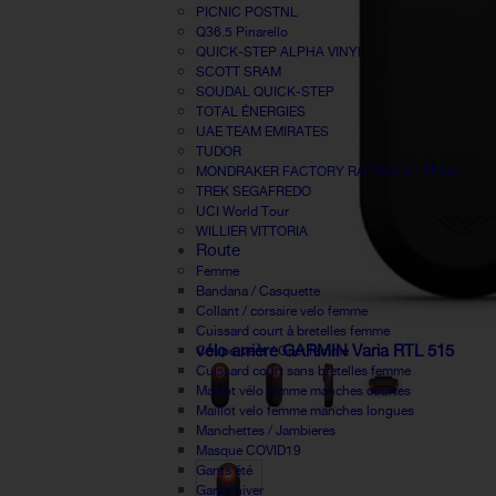
PICNIC POSTNL
Q36.5 Pinarello
QUICK-STEP ALPHA VINYL
SCOTT SRAM
SOUDAL QUICK-STEP
TOTAL ÉNERGIES
UAE TEAM EMIRATES
TUDOR
MONDRAKER FACTORY RACING XC TEAM
TREK SEGAFREDO
UCI World Tour
WILLIER VITTORIA
Route
Femme
Bandana / Casquette
Collant / corsaire velo femme
Cuissard court à bretelles femme
vélo arrière GARMIN Varia RTL 515
Coupe-vent / Gilet femme
Cuissard court sans bretelles femme
Maillot vélo femme manches courtes
Maillot velo femme manches longues
Manchettes / Jambieres
Masque COVID19
Gants été
Gants hiver