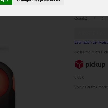
cepte
Changer mes préférences
sonores pour les pré
derrière eux à partir
Quantité :
Estimation de livrais
Colissimo relais Pic
0,00 €
Voir les autres mode