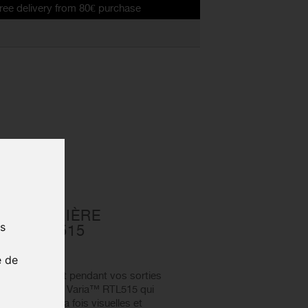
ry from 80€ purchase
ÉLO ARRIÈRE
us
IA RTL 515
77-00
e de
rité en ville et pendant vos sorties
arrière GARMIN Varia™ RTL515 qui
es alertes à la fois visuelles et