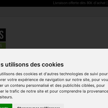
Livraison offerte dès 80€ d'achat | Free deli
ures
>
SCOTT couvre-orteils AS 20
s utilisons des cookies
EN PROMO !
tilisons des cookies et d'autres technologies de suivi pour
SCOTT COU
rer votre expérience de navigation sur notre site, pour vo
20
r un contenu personnalisé et des publicités ciblées, pour
Référence :
262291
er le trafic de notre site et pour comprendre la provenanc
siteurs.
Les couvre embout 
protègent vos extré