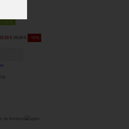
STOCK
18,00 €
20,00 €
-10%
on
kUp
s de livraison