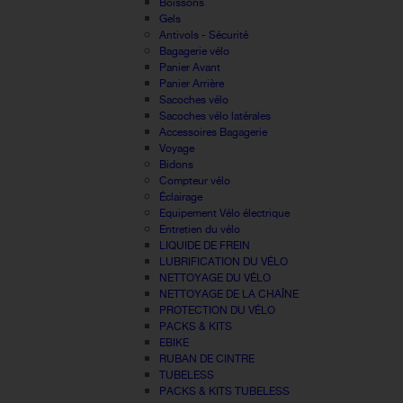
Boissons
Gels
Antivols - Sécurité
Bagagerie vélo
Panier Avant
Panier Arrière
Sacoches vélo
Sacoches vélo latérales
Accessoires Bagagerie
Voyage
Bidons
Compteur vélo
Éclairage
Equipement Vélo électrique
Entretien du vélo
LIQUIDE DE FREIN
LUBRIFICATION DU VÉLO
NETTOYAGE DU VÉLO
NETTOYAGE DE LA CHAÎNE
PROTECTION DU VÉLO
PACKS & KITS
EBIKE
RUBAN DE CINTRE
TUBELESS
PACKS & KITS TUBELESS