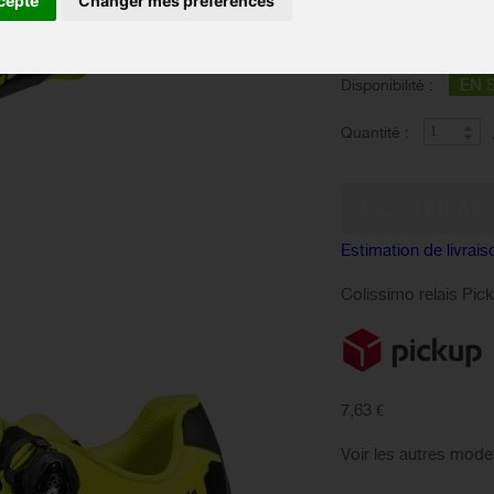
cepte
Changer mes préférences
Taille :
Couleur :
EN 
Disponibilité :
Quantité :
Estimation de livrais
Colissimo relais Pic
7,63 €
Voir les autres mode