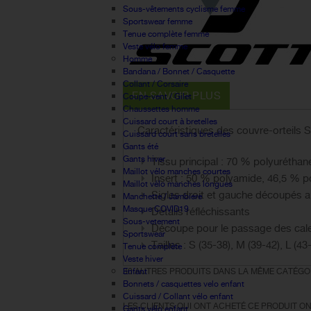
Sous-vêtements cyclisme femme
Sportswear femme
Tenue complète femme
Veste vélo femme
Homme
Bandana / Bonnet / Casquette
Collant / Corsaire
EN SAVOIR PLUS
Coupe-vent / Gilet
Chaussettes homme
Cuissard court à bretelles
Caractéristiques des couvre-orteils
Cuissard court sans bretelles
Gants été
Gants hiver
Tissu principal : 70 % polyuréthan
Maillot vélo manches courtes
Insert : 50 % polyamide, 46,5 % 
Maillot vélo manches longues
Sigles droit et gauche découpés a
Manchette / Jambiere
Masque COVID19
Détails réfléchissants
Sous-vetement
Découpe pour le passage des cal
Sportswear
Tailles : S (35-38), M (39-42), L (43
Tenue complète
Veste hiver
Enfant
30 AUTRES PRODUITS DANS LA MÊME CATÉGOR
Bonnets / casquettes velo enfant
Cuissard / Collant vélo enfant
LES CLIENTS QUI ONT ACHETÉ CE PRODUIT ON
Gants vélo enfant