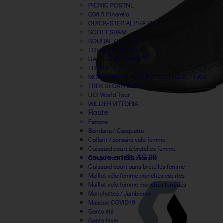
PICNIC POSTNL
Q36.5 Pinarello
QUICK-STEP ALPHA VINYL
SCOTT SRAM
SOUDAL QUICK-STEP
TOTAL ÉNERGIES
UAE TEAM EMIRATES
TUDOR
MONDRAKER FACTORY RACING XC TEAM
TREK SEGAFREDO
UCI World Tour
WILLIER VITTORIA
Route
Femme
Bandana / Casquette
Collant / corsaire velo femme
Cuissard court à bretelles femme
couvre-orteils AS 20
Coupe-vent / Gilet femme
Cuissard court sans bretelles femme
Maillot vélo femme manches courtes
Maillot velo femme manches longues
Manchettes / Jambieres
Masque COVID19
Gants été
Gants hiver