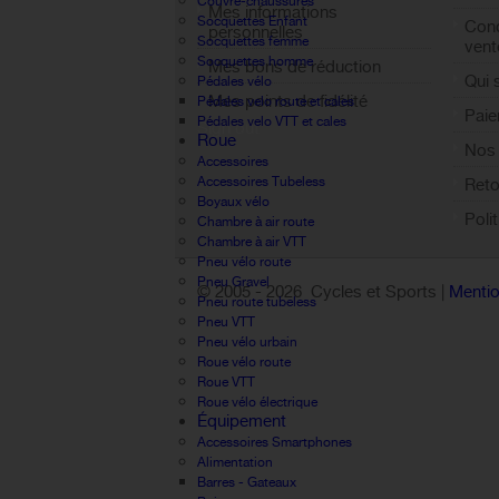
Couvre-chaussures
Mes informations
Socquettes Enfant
Cond
personnelles
Socquettes femme
vent
Socquettes homme
Mes bons de réduction
Qui
Pédales vélo
Mes points de fidélité
Pédales velo route et cales
Paie
Pédales velo VTT et cales
Sign out
Roue
Nos 
Accessoires
Accessoires Tubeless
Reto
Boyaux vélo
Poli
Chambre à air route
Chambre à air VTT
Pneu vélo route
Pneu Gravel
© 2005 -
2026 Cycles et Sports |
Mentio
Pneu route tubeless
Pneu VTT
Pneu vélo urbain
Roue vélo route
Roue VTT
Roue vélo électrique
Équipement
Accessoires Smartphones
Alimentation
Barres - Gateaux