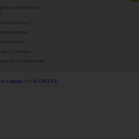
itions générales de
e
 sommes nous ?
ment sécurisé
partenaires
urs / Echanges
tique de confidentialité
ns Légales
| By
KLOROFILE