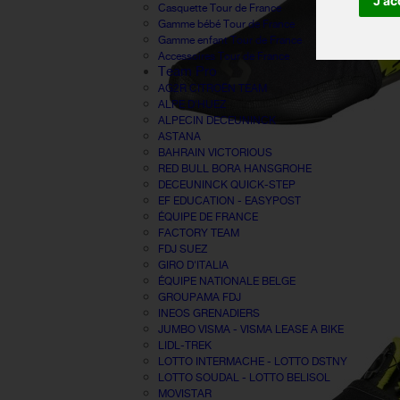
J'ac
Casquette Tour de France
Gamme bébé Tour de France
Gamme enfant Tour de France
Accessoires Tour de France
Team Pro
AG2R CITROËN TEAM
ALPE D'HUEZ
ALPECIN DECEUNINCK
ASTANA
BAHRAIN VICTORIOUS
RED BULL BORA HANSGROHE
DECEUNINCK QUICK-STEP
EF EDUCATION - EASYPOST
ÉQUIPE DE FRANCE
FACTORY TEAM
FDJ SUEZ
GIRO D'ITALIA
ÉQUIPE NATIONALE BELGE
GROUPAMA FDJ
INEOS GRENADIERS
JUMBO VISMA - VISMA LEASE A BIKE
LIDL-TREK
LOTTO INTERMACHE - LOTTO DSTNY
LOTTO SOUDAL - LOTTO BELISOL
MOVISTAR