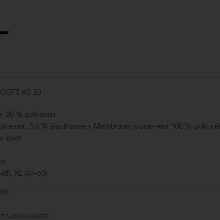
 SCOTT AS 20 :
e, 30 % polyester
polyester, 3,5 % élasthanne + Membrane coupe-vent 100 % polyuré
u laser
es
-46), XL (47-50)
IE :
T AUSSI ACHETÉ :