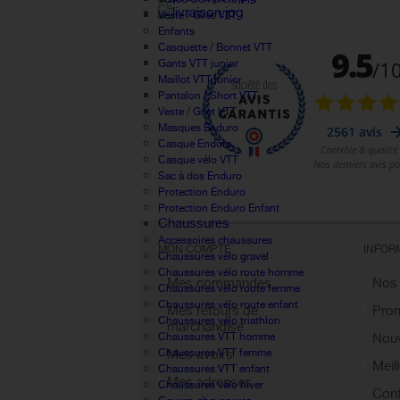
Veste / Gilet VTT
Enfants
Casquette / Bonnet VTT
Gants VTT junior
Maillot VTT junior
Pantalon / Short VTT
Veste / Gilet VTT
Masques Enduro
Casque Enduro
Casque vélo VTT
Sac à dos Enduro
Protection Enduro
Protection Enduro Enfant
Chaussures
Accessoires chaussures
MON COMPTE
INFOR
Chaussures vélo gravel
Chaussures vélo route homme
Mes commandes
Nos
Chaussures vélo route femme
Chaussures vélo route enfant
Mes retours de
Pro
Chaussures vélo triathlon
marchandise
Chaussures VTT homme
Nouv
Chaussures VTT femme
Mes avoirs
Meil
Chaussures VTT enfant
Mes adresses
Chaussures vélo hiver
Cont