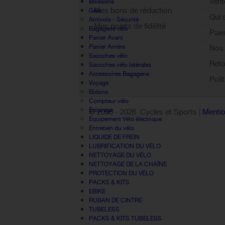
vent
Boissons
Mes bons de réduction
Gels
Qui
Antivols - Sécurité
Mes points de fidélité
Bagagerie vélo
Paie
Sign out
Panier Avant
Panier Arrière
Nos 
Sacoches vélo
Reto
Sacoches vélo latérales
Accessoires Bagagerie
Poli
Voyage
Bidons
Compteur vélo
Éclairage
© 2005 -
2026 Cycles et Sports |
Mentio
Equipement Vélo électrique
Entretien du vélo
LIQUIDE DE FREIN
LUBRIFICATION DU VÉLO
NETTOYAGE DU VÉLO
NETTOYAGE DE LA CHAÎNE
PROTECTION DU VÉLO
PACKS & KITS
EBIKE
RUBAN DE CINTRE
TUBELESS
PACKS & KITS TUBELESS