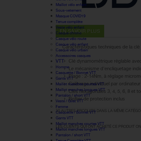
Maillot vélo enfant
Sous-vetement
Masque COVID19
Tenue complète
Veste vélo enfant
EN SAVOIR PLUS
Casque chrono
Casque vélo route
Casque vélo enfant
Caractéristiques techniques de la 
Casque vélo urbain
Accessoires casques
VTT
Clé dynamométrique réglable ave
Homme
Le mécanisme d'encliquetage indiq
Casquette / Bonnet VTT
Plage : 2-14Nm, à réglage microm
Gants VTT
Calibrage individuel par ordinateur
Maillot manches courtes VTT
Maillot manches longues VTT
Clés hexagonales 3, 4, 5, 6, 8 et t
Pantalon / short VTT
Boîtier de protection inclus
Veste / Gilet VTT
Femme
30 AUTRES PRODUITS DANS LA MÊME CATÉGOR
Casquette / Bonnet VTT
Gants VTT
Maillot manches courtes VTT
LES CLIENTS QUI ONT ACHETÉ CE PRODUIT ON
Maillot manches longues VTT
Pantalon / short VTT
Tenue Complète VTT