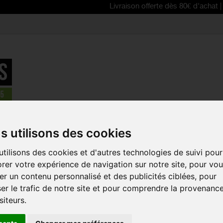
Livraison offerte dès 80€ d'achat | Free deli
e à outils
>
BBB Clé dynamométrique TorqueSet
s utilisons des cookies
tilisons des cookies et d'autres technologies de suivi pour
BBB CLÉ D
rer votre expérience de navigation sur notre site, pour vo
TORQUESE
r un contenu personnalisé et des publicités ciblées, pour
Référence :
BTL-173
er le trafic de notre site et pour comprendre la provenanc
siteurs.
Clé dynamométrique
montage et le régla