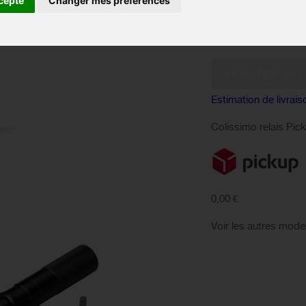
cepte
Changer mes préférences
EN 
Disponibilité :
Quantité :
Estimation de livrais
Colissimo relais Pic
0,00 €
Voir les autres mode