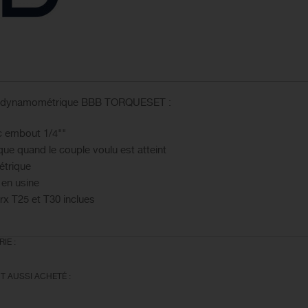
clé dynamométrique BBB TORQUESET :
c embout 1/4""
ue quand le couple voulu est atteint
étrique
 en usine
orx T25 et T30 inclues
IE :
T AUSSI ACHETÉ :