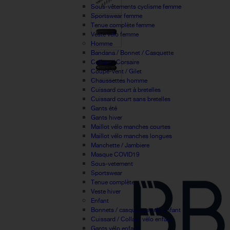
Sous-vêtements cyclisme femme
Sportswear femme
Tenue complète femme
Veste vélo femme
Homme
Bandana / Bonnet / Casquette
Collant / Corsaire
Coupe-vent / Gilet
Chaussettes homme
Cuissard court à bretelles
Cuissard court sans bretelles
Gants été
Gants hiver
Maillot vélo manches courtes
Maillot vélo manches longues
Manchette / Jambiere
Masque COVID19
Sous-vetement
Sportswear
Tenue complète
Veste hiver
Enfant
Bonnets / casquettes velo enfant
Cuissard / Collant vélo enfant
Gants vélo enfant