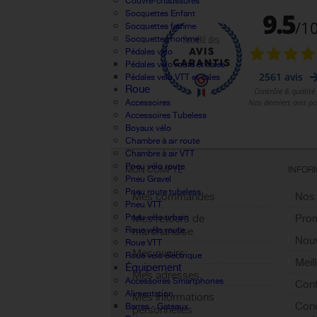
Couvre-chaussures
Socquettes Enfant
Socquettes femme
Socquettes homme
Pédales vélo
Pédales velo route et cales
Pédales velo VTT et cales
Roue
Accessoires
Accessoires Tubeless
Boyaux vélo
Chambre à air route
Chambre à air VTT
Pneu vélo route
MON COMPTE
INFOR
Pneu Gravel
Pneu route tubeless
Mes commandes
Nos
Pneu VTT
Pneu vélo urbain
Mes retours de
Pro
Roue vélo route
marchandise
Nouv
Roue VTT
Mes avoirs
Roue vélo électrique
Meil
Équipement
Mes adresses
Accessoires Smartphones
Cont
Alimentation
Mes informations
Cond
Barres - Gateaux
personnelles