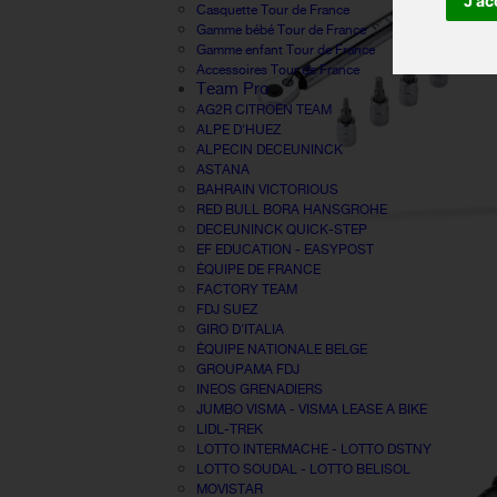
J'ac
Casquette Tour de France
Gamme bébé Tour de France
Gamme enfant Tour de France
Accessoires Tour de France
Team Pro
AG2R CITROËN TEAM
ALPE D'HUEZ
ALPECIN DECEUNINCK
ASTANA
BAHRAIN VICTORIOUS
RED BULL BORA HANSGROHE
DECEUNINCK QUICK-STEP
EF EDUCATION - EASYPOST
ÉQUIPE DE FRANCE
FACTORY TEAM
FDJ SUEZ
GIRO D'ITALIA
ÉQUIPE NATIONALE BELGE
GROUPAMA FDJ
INEOS GRENADIERS
JUMBO VISMA - VISMA LEASE A BIKE
LIDL-TREK
LOTTO INTERMACHE - LOTTO DSTNY
LOTTO SOUDAL - LOTTO BELISOL
MOVISTAR