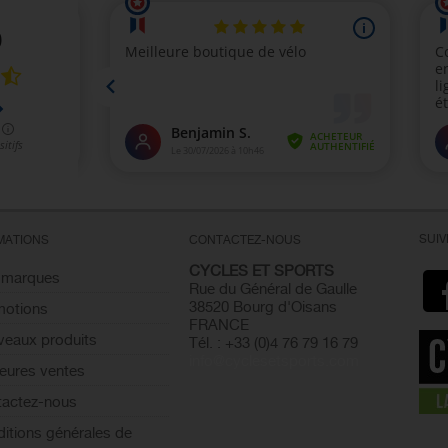
SUI
MATIONS
CONTACTEZ-NOUS
CYCLES ET SPORTS
 marques
Rue du Général de Gaulle
38520 Bourg d'Oisans
motions
FRANCE
eaux produits
Tél. : +33 (0)4 76 79 16 79
info@cyclesetsports.com
leures ventes
actez-nous
itions générales de