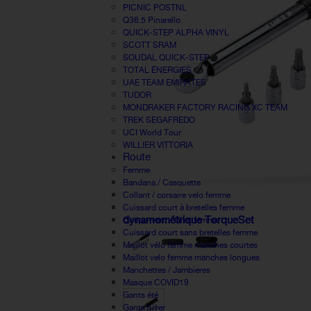
PICNIC POSTNL
Q36.5 Pinarello
QUICK-STEP ALPHA VINYL
SCOTT SRAM
SOUDAL QUICK-STEP
TOTAL ÉNERGIES
UAE TEAM EMIRATES
TUDOR
MONDRAKER FACTORY RACING XC TEAM
TREK SEGAFREDO
UCI World Tour
WILLIER VITTORIA
Route
Femme
Bandana / Casquette
Collant / corsaire velo femme
Cuissard court à bretelles femme
dynamométrique TorqueSet
Coupe-vent / Gilet femme
Cuissard court sans bretelles femme
Maillot vélo femme manches courtes
Maillot velo femme manches longues
Manchettes / Jambieres
Masque COVID19
Gants été
Gants hiver