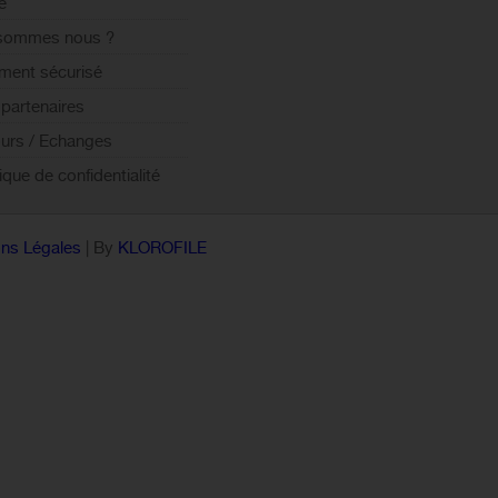
e
 sommes nous ?
ment sécurisé
partenaires
urs / Echanges
tique de confidentialité
ns Légales
| By
KLOROFILE