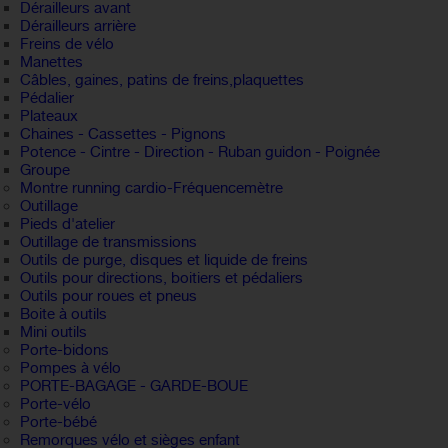
Dérailleurs avant
Dérailleurs arrière
Freins de vélo
Manettes
Câbles, gaines, patins de freins,plaquettes
Pédalier
Plateaux
Chaines - Cassettes - Pignons
Potence - Cintre - Direction - Ruban guidon - Poignée
Groupe
Montre running cardio-Fréquencemètre
Outillage
Pieds d'atelier
Outillage de transmissions
Outils de purge, disques et liquide de freins
Outils pour directions, boitiers et pédaliers
Outils pour roues et pneus
Boite à outils
Mini outils
Porte-bidons
Pompes à vélo
PORTE-BAGAGE - GARDE-BOUE
Porte-vélo
Porte-bébé
Remorques vélo et sièges enfant