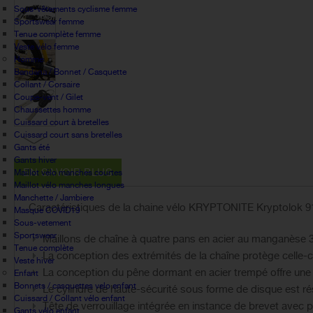
Sous-vêtements cyclisme femme
Sportswear femme
Tenue complète femme
Veste vélo femme
Homme
Bandana / Bonnet / Casquette
Collant / Corsaire
Coupe-vent / Gilet
Chaussettes homme
Cuissard court à bretelles
Cuissard court sans bretelles
Gants été
Gants hiver
EN SAVOIR PLUS
Maillot vélo manches courtes
Maillot vélo manches longues
Manchette / Jambiere
Caractéristiques de la chaine vélo KRYPTONITE Kryptolok 9
Masque COVID19
Sous-vetement
Sportswear
Maillons de chaîne à quatre pans en acier au manganèse 
Tenue complète
La conception des extrémités de la chaîne protège celle-c
Veste hiver
La conception du pêne dormant en acier trempé offre une
Enfant
Bonnets / casquettes velo enfant
Le cylindre de haute-sécurité sous forme de disque est ré
Cuissard / Collant vélo enfant
Tête de verrouillage intégrée en instance de brevet avec 
Gants vélo enfant