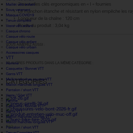
2 nouvelles clés ergonomiques en « I » fournies
Maillot vélo enfant
Sous-vetement
Le manchon étanche et résistant en nylon empêche les ra
Masque COVID19
Longueur de la chaîne : 120 cm
Tenue complète
Poids du produit : 3,04 kg
Veste vélo enfant
Casque chrono
Casque vélo route
Casque vélo enfant
VOUS AIMEREZ AUSSI :
Casque vélo urbain
Accessoires casques
VTT
30 AUTRES PRODUITS DANS LA MÊME CATÉGORIE :
Homme
Casquette / Bonnet VTT
Gants VTT
Maillot manches courtes VTT
CATÉGORIES
Maillot manches longues VTT
Pantalon / short VTT
Veste / Gilet VTT
Femme
Casquette / Bonnet VTT
Gants VTT
Maillot manches courtes VTT
Maillot manches longues VTT
FAQ
Pantalon / short VTT
Tenue Complète VTT