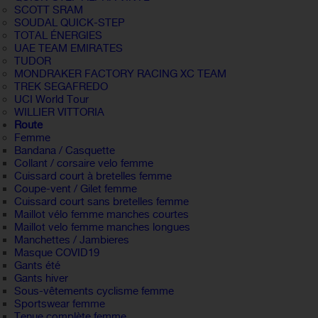
SCOTT SRAM
SOUDAL QUICK-STEP
TOTAL ÉNERGIES
UAE TEAM EMIRATES
TUDOR
MONDRAKER FACTORY RACING XC TEAM
TREK SEGAFREDO
UCI World Tour
WILLIER VITTORIA
Route
Femme
Bandana / Casquette
Collant / corsaire velo femme
Cuissard court à bretelles femme
Coupe-vent / Gilet femme
Cuissard court sans bretelles femme
Maillot vélo femme manches courtes
Maillot velo femme manches longues
Manchettes / Jambieres
Masque COVID19
Gants été
Gants hiver
Sous-vêtements cyclisme femme
Sportswear femme
Tenue complète femme