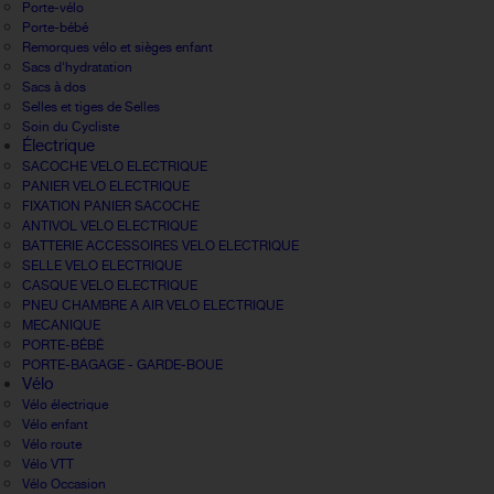
Porte-vélo
Porte-bébé
Remorques vélo et sièges enfant
Sacs d'hydratation
Sacs à dos
Selles et tiges de Selles
Soin du Cycliste
Électrique
SACOCHE VELO ELECTRIQUE
PANIER VELO ELECTRIQUE
FIXATION PANIER SACOCHE
ANTIVOL VELO ELECTRIQUE
BATTERIE ACCESSOIRES VELO ELECTRIQUE
SELLE VELO ELECTRIQUE
CASQUE VELO ELECTRIQUE
PNEU CHAMBRE A AIR VELO ELECTRIQUE
MECANIQUE
PORTE-BÉBÉ
PORTE-BAGAGE - GARDE-BOUE
Vélo
Vélo électrique
Vélo enfant
Vélo route
Vélo VTT
Vélo Occasion