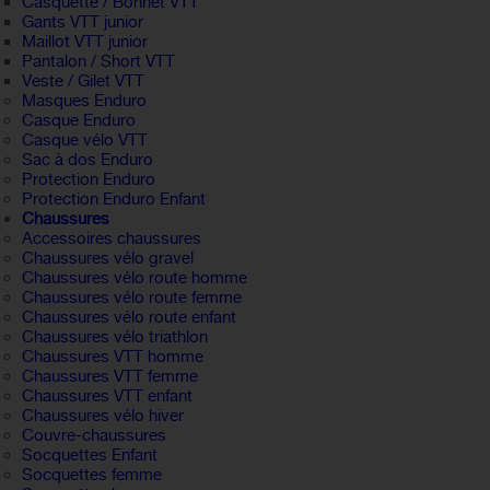
Casquette / Bonnet VTT
Gants VTT junior
Maillot VTT junior
Pantalon / Short VTT
Veste / Gilet VTT
Masques Enduro
Casque Enduro
Casque vélo VTT
Sac à dos Enduro
Protection Enduro
Protection Enduro Enfant
Chaussures
Accessoires chaussures
Chaussures vélo gravel
Chaussures vélo route homme
Chaussures vélo route femme
Chaussures vélo route enfant
Chaussures vélo triathlon
Chaussures VTT homme
Chaussures VTT femme
Chaussures VTT enfant
Chaussures vélo hiver
Couvre-chaussures
Socquettes Enfant
Socquettes femme