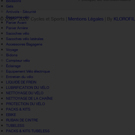
Boissons
Gels
Antivols - Sécurité
Bagagerie vélo
© 2005 -
2026 Cycles et Sports |
Mentions Légales
| By
KLOROFI
Panier Avant
Panier Arrière
Sacoches vélo
Sacoches vélo latérales
Accessoires Bagagerie
Voyage
Bidons
Compteur vélo
Éclairage
Equipement Vélo électrique
Entretien du vélo
LIQUIDE DE FREIN
LUBRIFICATION DU VÉLO
NETTOYAGE DU VÉLO
NETTOYAGE DE LA CHAÎNE
PROTECTION DU VÉLO
PACKS & KITS
EBIKE
RUBAN DE CINTRE
TUBELESS
PACKS & KITS TUBELESS