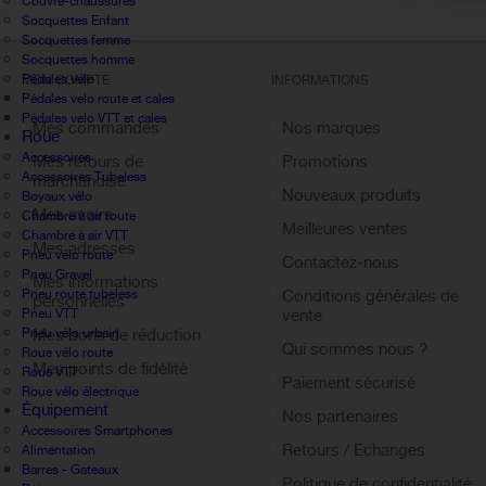
Couvre-chaussures
Socquettes Enfant
Socquettes femme
Socquettes homme
Pédales vélo
MON COMPTE
INFORMATIONS
Pédales velo route et cales
Pédales velo VTT et cales
Mes commandes
Nos marques
Roue
Accessoires
Mes retours de
Promotions
Accessoires Tubeless
marchandise
Nouveaux produits
Boyaux vélo
Mes avoirs
Chambre à air route
Meilleures ventes
Chambre à air VTT
Mes adresses
Pneu vélo route
Contactez-nous
Pneu Gravel
Mes informations
Pneu route tubeless
Conditions générales de
personnelles
Pneu VTT
vente
Pneu vélo urbain
Mes bons de réduction
Qui sommes nous ?
Roue vélo route
Mes points de fidélité
Roue VTT
Paiement sécurisé
Roue vélo électrique
Sign out
Équipement
Nos partenaires
Accessoires Smartphones
Retours / Echanges
Alimentation
Barres - Gateaux
Politique de confidentialité