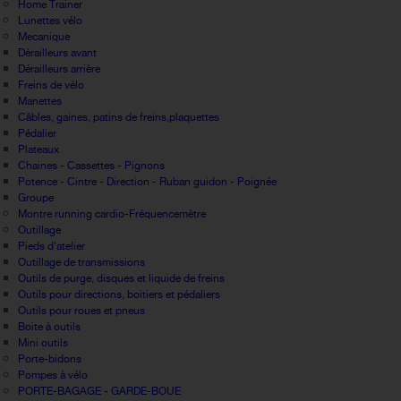
Home Trainer
Lunettes vélo
Mecanique
Dérailleurs avant
Dérailleurs arrière
Freins de vélo
Manettes
Câbles, gaines, patins de freins,plaquettes
Pédalier
Plateaux
Chaines - Cassettes - Pignons
Potence - Cintre - Direction - Ruban guidon - Poignée
Groupe
Montre running cardio-Fréquencemètre
Outillage
Pieds d'atelier
Outillage de transmissions
Outils de purge, disques et liquide de freins
Outils pour directions, boitiers et pédaliers
Outils pour roues et pneus
Boite à outils
Mini outils
Porte-bidons
Pompes à vélo
PORTE-BAGAGE - GARDE-BOUE