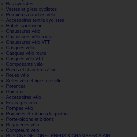
Bas cyclistes
Vestes et gilets cyclistes
Premières couches vélo
Accessoires textile cyclistes
Habits sportwear
Chaussures vélo
Chaussures vélo route
Chaussures vélo VTT
Casques vélo
Casques vélo route
Casques vélo VTT
Composants vélo
Pneus et chambres à air
Roues vélo
Selles vélo et tiges de selle
Potences
Guidons
Accessoires vélo
Eclairages vélo
Pompes vélo
Poignées et rubans de guidon
Porte-bidons et bidons
Bagageries vélo
Compteurs velo
BUY ONE GET ONE : PNEUS & CHAMBRES À AIR