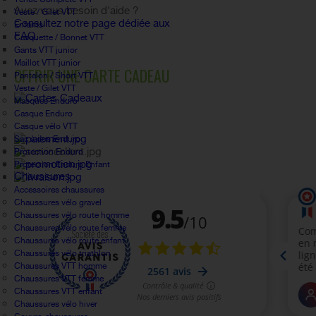
Avez vous besoin d'aide ?
Veste / Gilet VTT
Consultez notre page dédiée aux
Enfants
FAQ.
Casquette / Bonnet VTT
Gants VTT junior
Maillot VTT junior
OFFRIR UNE CARTE CADEAU
Pantalon / Short VTT
Veste / Gilet VTT
Masques Enduro
Casque Enduro
Casque vélo VTT
Sac à dos Enduro
Protection Enduro
Protection Enduro Enfant
Chaussures
Accessoires chaussures
Chaussures vélo gravel
Chaussures vélo route homme
Chaussures vélo route femme
Chaussures vélo route enfant
Chaussures vélo triathlon
Chaussures VTT homme
Chaussures VTT femme
Chaussures VTT enfant
Chaussures vélo hiver