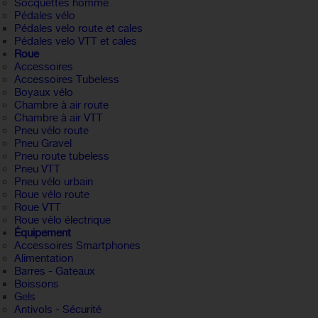
Socquettes homme
Pédales vélo
Pédales velo route et cales
Pédales velo VTT et cales
Roue
Accessoires
Accessoires Tubeless
Boyaux vélo
Chambre à air route
Chambre à air VTT
Pneu vélo route
Pneu Gravel
Pneu route tubeless
Pneu VTT
Pneu vélo urbain
Roue vélo route
Roue VTT
Roue vélo électrique
Équipement
Accessoires Smartphones
Alimentation
Barres - Gateaux
Boissons
Gels
Antivols - Sécurité