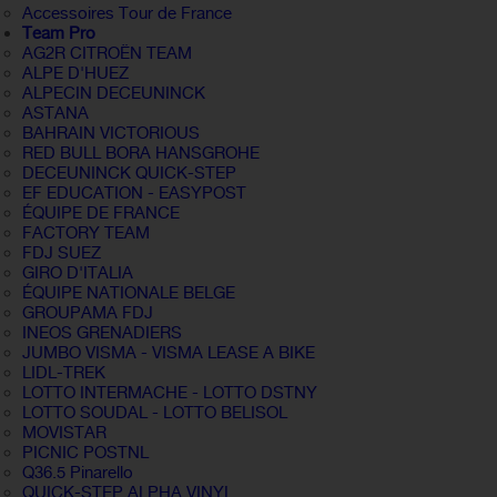
Accessoires Tour de France
Team Pro
AG2R CITROËN TEAM
ALPE D'HUEZ
ALPECIN DECEUNINCK
ASTANA
BAHRAIN VICTORIOUS
RED BULL BORA HANSGROHE
DECEUNINCK QUICK-STEP
EF EDUCATION - EASYPOST
ÉQUIPE DE FRANCE
FACTORY TEAM
FDJ SUEZ
GIRO D'ITALIA
ÉQUIPE NATIONALE BELGE
GROUPAMA FDJ
INEOS GRENADIERS
JUMBO VISMA - VISMA LEASE A BIKE
LIDL-TREK
LOTTO INTERMACHE - LOTTO DSTNY
LOTTO SOUDAL - LOTTO BELISOL
MOVISTAR
PICNIC POSTNL
Q36.5 Pinarello
QUICK-STEP ALPHA VINYL