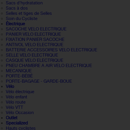
Sacs d'hydratation
Sacs à dos
Selles et tiges de Selles
Soin du Cycliste
Électrique
SACOCHE VELO ELECTRIQUE
PANIER VELO ELECTRIQUE
FIXATION PANIER SACOCHE
ANTIVOL VELO ELECTRIQUE
BATTERIE ACCESSOIRES VELO ELECTRIQUE
SELLE VELO ELECTRIQUE
CASQUE VELO ELECTRIQUE
PNEU CHAMBRE A AIR VELO ELECTRIQUE
MECANIQUE
PORTE-BÉBÉ
PORTE-BAGAGE - GARDE-BOUE
Vélo
Vélo électrique
Vélo enfant
Vélo route
Vélo VTT
Vélo Occasion
Outlet
Specialized
Hauts cyclistes