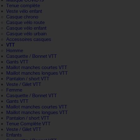
Masque COVID19
Tenue complète
Veste vélo enfant
Casque chrono
Casque vélo route
Casque vélo enfant
Casque vélo urbain
Accessoires casques
VTT
Homme
Casquette / Bonnet VTT
Gants VTT
Maillot manches courtes VTT
Maillot manches longues VTT
Pantalon / short VTT
Veste / Gilet VTT
Femme
Casquette / Bonnet VTT
Gants VTT
Maillot manches courtes VTT
Maillot manches longues VTT
Pantalon / short VTT
Tenue Complète VTT
Veste / Gilet VTT
Enfants