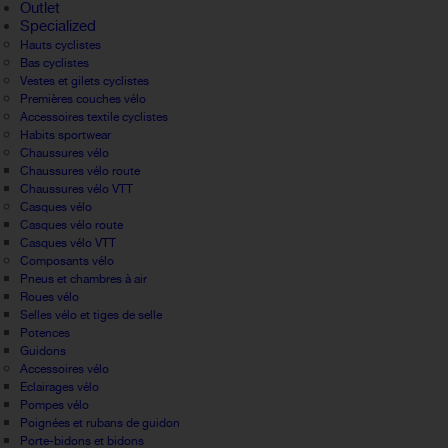
Outlet
Specialized
Hauts cyclistes
Bas cyclistes
Vestes et gilets cyclistes
Premières couches vélo
Accessoires textile cyclistes
Habits sportwear
Chaussures vélo
Chaussures vélo route
Chaussures vélo VTT
Casques vélo
Casques vélo route
Casques vélo VTT
Composants vélo
Pneus et chambres à air
Roues vélo
Selles vélo et tiges de selle
Potences
Guidons
Accessoires vélo
Eclairages vélo
Pompes vélo
Poignées et rubans de guidon
Porte-bidons et bidons