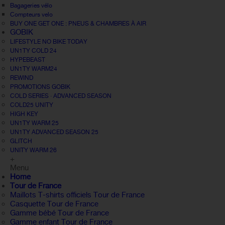
Bagageries vélo
Compteurs velo
BUY ONE GET ONE : PNEUS & CHAMBRES À AIR
GOBIK
LIFESTYLE NO BIKE TODAY
UN1TY COLD 24
HYPEBEAST
UN1TY WARM24
REWIND
PROMOTIONS GOBIK
COLD SERIES · ADVANCED SEASON
COLD25 UNITY
HIGH KEY
UN1TY WARM 25
UN1TY ADVANCED SEASON 25
GLITCH
UNITY WARM 26
+
Menu
Home
Tour de France
Maillots T-shirts officiels Tour de France
Casquette Tour de France
Gamme bébé Tour de France
Gamme enfant Tour de France